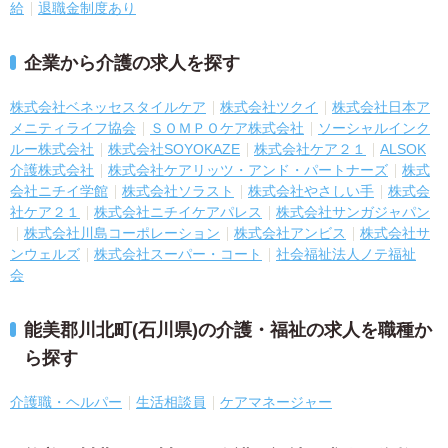
給
退職金制度あり
企業から介護の求人を探す
株式会社ベネッセスタイルケア
株式会社ツクイ
株式会社日本ア
メニティライフ協会
ＳＯＭＰＯケア株式会社
ソーシャルインク
ルー株式会社
株式会社SOYOKAZE
株式会社ケア２１
ALSOK
介護株式会社
株式会社ケアリッツ・アンド・パートナーズ
株式
会社ニチイ学館
株式会社ソラスト
株式会社やさしい手
株式会
社ケア２１
株式会社ニチイケアパレス
株式会社サンガジャパン
株式会社川島コーポレーション
株式会社アンビス
株式会社サ
ンウェルズ
株式会社スーパー・コート
社会福祉法人ノテ福祉
会
能美郡川北町(石川県)の介護・福祉の求人を職種か
ら探す
介護職・ヘルパー
生活相談員
ケアマネージャー