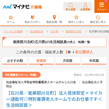
0
0
求人検索
会員登録
メニュー
ホーム
初めての方へ
面談会場一覧
保存した求人
最近見た求人
マイナビ介護職
生活相談員
石川県
能美郡川北町
石川県の生活相
能美郡川北町(石川県)の生活相談員
の求人・転職一覧
1
この条件の介護・福祉求人数
非公開求人
件 ＋
おすすめ順
新着順
月収順
年収順
特別養護老人ホーム（特養）
更新日：2026年03月30日
社会福祉法人洋和会特別養護老人ホームかんじん川北
社会福祉法人洋
和会
【石川県／能美郡川北町】法人母体安定×マイカ
ー通勤可◎特別養護老人ホームでのお仕事です＜
生活相談員＞