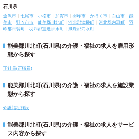
石川県
金沢市
七尾市
小松市
加賀市
羽咋市
かほく市
白山市
能
美市
野々市市
能美郡川北町
河北郡津幡町
河北郡内灘町
羽
咋郡志賀町
羽咋郡宝達志水町
鳳珠郡穴水町
能美郡川北町(石川県)の介護・福祉の求人を雇用形
態から探す
正社員(正職員)
能美郡川北町(石川県)の介護・福祉の求人を施設業
態から探す
介護福祉施設
能美郡川北町(石川県)の介護・福祉の求人をサービ
ス内容から探す