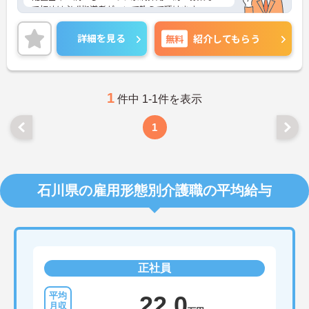
で初めは必ず指導者がついて教えて頂けます。
また子育て支援には力を入れており、育休取得率は
100％です。またこども園も運営しており、子供を
詳細を見る
無料
紹介してもらう
預けながら働いていらっしゃるスタッフもいます。
少しでもご興味のある方はお気軽にご相談くださ
い。面接対策など詳細をお伝えいたします！
1
件中 1-1件を表示
1
石川県の雇用形態別介護職の平均給与
正社員
22.0