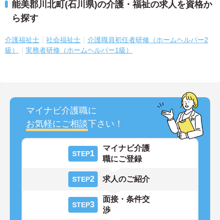
能美郡川北町(石川県)の介護・福祉の求人を資格か
ら探す
介護福祉士
社会福祉士
介護職員初任者研修（ホームヘルパー2
級）
実務者研修（ホームヘルパー1級）
マイナビ介護職に
お気軽にご相談
下さい！
マイナビ介護
1
STEP
職にご登録
2
求人のご紹介
STEP
面接・条件交
3
STEP
渉