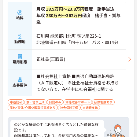
月収
18.5万円～23.8万円
程度 諸手当込
年収
280万円～362万円
程度 諸手当・賞与
給料
込
石川県 能美郡川北町 壱ツ屋225-1
勤務地
北陸鉄道石川線「四十万駅」バス・車14分
正社員(正職員)
雇用形態
■社会福祉士資格 ■普通自動車運転免許
（ＡＴ限定可） ※社会福祉士資格をお持ち
応募要件
でない方で、在学中に社会福祉に関する学
科を卒業されている方や社会福祉主事任用
資格をお持ちの方は相談可能です。
車通勤可
寮・借り上げ
日勤のみ
資格取得サポート
研修制度あり
産休･育休･介護休暇取得実績あり
社会保険完備
交通費支給
のどかな風景の中にある明るく広々とした綺麗な施
設です。
配置基準は満たしており、余剰採用の為の募集なの