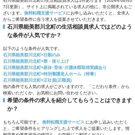
石川県能美郡川北町の生活相談員求人は1件あります（2026年08月0
7日更新）。サイト上に掲載されている求人の他に、非公開求人もご
ざいます。
無料転職支援サービス
にお申し込みいただくと、全求人
からご希望条件に合う求人を提案させていただきます。
石川県能美郡川北町の生活相談員求人ではどのよう
な条件が人気ですか？
以下のような条件が人気です。
石川県能美郡川北町×日勤のみ
石川県能美郡川北町×寮・借り上げ
石川県能美郡川北町×産休･育休･介護休暇取得実績あり
石川県能美郡川北町×特別養護老人ホーム（特養）
石川県能美郡川北町×正社員(正職員)
他の条件でも人気の求人がございますので、「こだわり条件」から
検索いただくか、お気軽にお問い合わせください。
希望の条件の求人を紹介してもらうことはできます
か？
もちろん可能です。
無料転職支援サービス
にお申し込みいただく
と、ご希望条件をヒアリングした上で求人をご提案いたします。情
報収集や募集状況の確認も、お気軽にご相談ください。