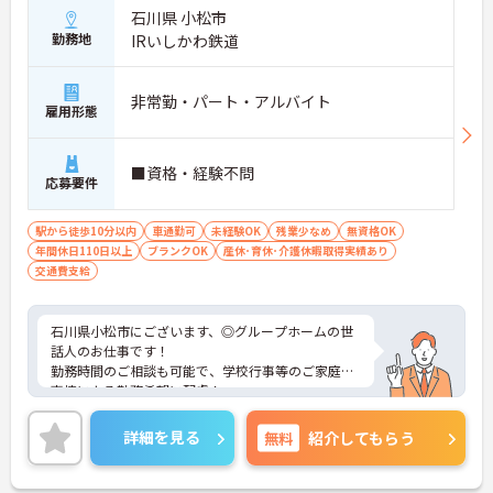
石川県 小松市
勤務地
IRいしかわ鉄道
非常勤・パート・アルバイト
雇用形態
■資格・経験不問
応募要件
駅から徒歩10分以内
車通勤可
未経験OK
残業少なめ
無資格OK
年間休日110日以上
ブランクOK
産休･育休･介護休暇取得実績あり
交通費支給
石川県小松市にございます、◎グループホームの世
話人のお仕事です！
勤務時間のご相談も可能で、学校行事等のご家庭の
事情による勤務希望に配慮！
月1～2回程度、勤務時間内に全職員対象の院内研修
があり、また各種院外研修もあるなど、非常に勉強
詳細を見る
無料
紹介してもらう
になる環境です◎
ご興味のある方は、マイナビ介護士までお問い合わ
せください。