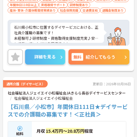
年間休日110日以上
資格取得サポート
研修制度あり
産休･育休･介護休暇取得実績あり
社会保険完備
交通費支給
退職金制度あり
石川県小松市に位置するデイサービスにおける、正
社員介護職の募集です！
未経験可♪研修制度・資格取得支援制度充実♪安心
して働いていただける環境です！
ご興味ある方には、面接対策ポイントなど、さらに
詳細をお話しいたしますのでお気軽にご相談くださ
詳細を見る
無料
紹介してもらう
い。
通所介護（デイサービス）
更新日：2026年03月06日
社会福祉法人ジェイエイ小松福祉会JAきらら長谷デイサービスセンター
社会福祉法人ジェイエイ小松福祉会
【石川県／小松市】年間休日111日★デイサービ
スでの介護職の募集です！＜正社員＞
月収
15.4万円～20.8万円
程度
給料