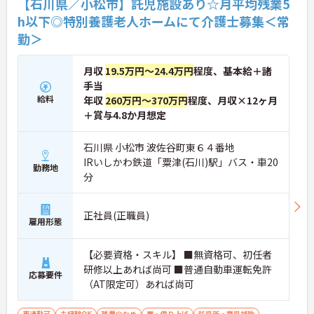
【石川県／小松市】託児施設あり☆月平均残業5
h以下◎特別養護老人ホームにて介護士募集＜常
勤＞
月収
19.5万円～24.4万円
程度、基本給＋諸
手当
給料
年収
260万円～370万円
程度、月収×12ヶ月
＋賞与4.8か月想定
石川県 小松市 波佐谷町東６４番地
IRいしかわ鉄道「粟津(石川)駅」バス・車20
勤務地
分
正社員(正職員)
雇用形態
【必要資格・スキル】 ■無資格可、初任者
研修以上あれば尚可 ■普通自動車運転免許
応募要件
（AT限定可）あれば尚可
車通勤可
未経験OK
残業少なめ
寮・借り上げ
託児所・育児補助