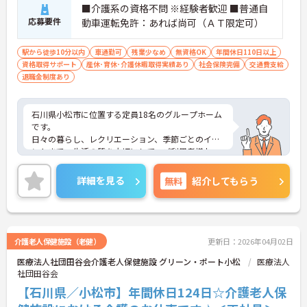
■介護系の資格不問 ※経験者歓迎 ■普通自
応募要件
動車運転免許：あれば尚可（ＡＴ限定可）
駅から徒歩10分以内
車通勤可
残業少なめ
無資格OK
年間休日110日以上
資格取得サポート
産休･育休･介護休暇取得実績あり
社会保険完備
交通費支給
退職金制度あり
石川県小松市に位置する定員18名のグループホーム
です。
日々の暮らし、レクリエーション、季節ごとのイベ
ントまで、生活の質を大切にして、ご利用者様お一
人お一人のケアを行っています。
介護系の資格がない方でもチャレンジいただけま
詳細を見る
無料
紹介してもらう
す。
年間休日120日と多めで、ワークライフバランスも
大切にしながらお仕事できる環境です。
ご興味のある方には、面接対策ポイントなど、さら
に詳細をお話しいたしますのでお気軽にご相談くだ
介護老人保健施設（老健）
更新日：2026年04月02日
さい！
医療法人社団田谷会介護老人保健施設 グリーン・ポート小松
医療法人
社団田谷会
【石川県／小松市】年間休日124日☆介護老人保