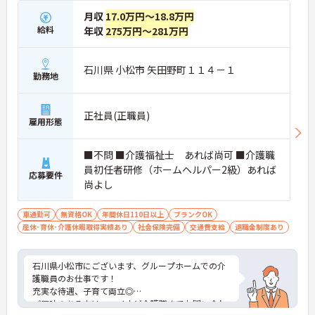
月収
17.0万円～18.8万円
給料
年収
275万円～281万円
石川県 小松市 矢田野町１１４－１
勤務地
正社員(正職員)
雇用形態
■不問 ■介護福祉士 あれば尚可 ■介護職
員初任者研修（ホームヘルパー2級）あれば
応募要件
尚よし
車通勤可
無資格OK
年間休日110日以上
ブランクOK
産休･育休･介護休暇取得実績あり
社会保険完備
交通費支給
退職金制度あり
石川県小松市にございます、グループホームでの介
護職員のお仕事です！
充実な待遇、子育て両立◎
ご興味のある方は、マイナビ介護職までお問い合わ