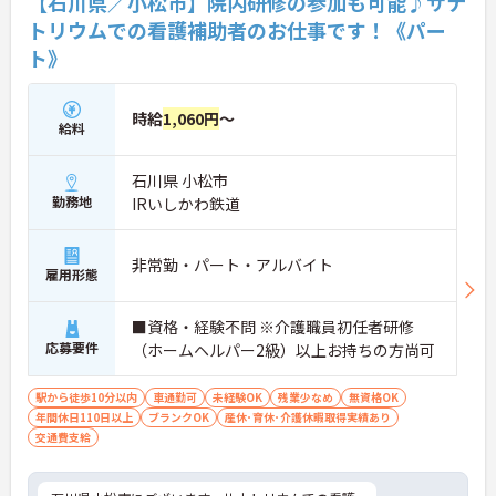
【石川県／小松市】院内研修の参加も可能♪サナ
トリウムでの看護補助者のお仕事です！《パー
ト》
時給
1,060円
～
給料
石川県 小松市
勤務地
IRいしかわ鉄道
非常勤・パート・アルバイト
雇用形態
■資格・経験不問 ※介護職員初任者研修
応募要件
（ホームヘルパー2級）以上お持ちの方尚可
駅から徒歩10分以内
車通勤可
未経験OK
残業少なめ
無資格OK
年間休日110日以上
ブランクOK
産休･育休･介護休暇取得実績あり
交通費支給