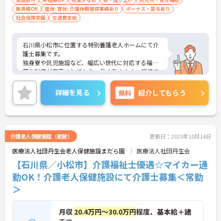
無資格OK
産休･育休･介護休暇取得実績あり
ボーナス・賞与あり
社会保険完備
交通費支給
石川県小松市に位置する特別養護老人ホームにて介
護士募集です。
独身寮や託児施設など、幅広い世代に対応する福利
厚生制度が用意されており、長く働きやすい環境で
す。
ご興味のある方には、面接対策ポイントなど、さら
詳細を見る
無料
紹介してもらう
に詳細をお話いたしますので、お気軽にご相談くだ
さい。
介護老人保健施設（老健）
更新日：2025年10月14日
医療法人社団丹生会老人保健施設まだら園
医療法人社団丹生会
【石川県／小松市】介護福祉士優遇☆マイカー通
勤OK！介護老人保健施設にて介護士募集＜常勤
＞
月収
20.4万円～30.0万円
程度、基本給＋諸