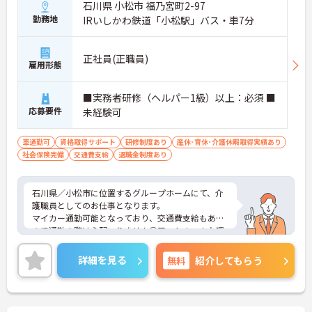
石川県 小松市 福乃宮町2-97
勤務地
IRいしかわ鉄道「小松駅」バス・車7分
正社員(正職員)
雇用形態
■実務者研修（ヘルパー1級）以上：必須 ■
応募要件
未経験可
車通勤可
資格取得サポート
研修制度あり
産休･育休･介護休暇取得実績あり
社会保険完備
交通費支給
退職金制度あり
石川県／小松市に位置するグループホームにて、介
護職員としてのお仕事となります。
マイカー通勤可能となっており、交通費支給もある
ので通勤の際は心配いりません◎アットホームな環
境でのびのびとお仕事できます！
ご興味ある方は面接ポイントをお伝えしますので、
詳細を見る
無料
紹介してもらう
お気軽にお問い合わせください♪