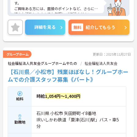
す。
ご興味ある方には、面接のポイントなど、さらに詳
細をお話致しますのでお気軽にご相談ください。
詳細を見る
無料
紹介してもらう
グループホーム
更新日：2025年11月27日
社会福祉法人共友会グループホームやたの
社会福祉法人共友会
【石川県／小松市】残業ほぼなし！グループホー
ムでの介護スタッフ募集《パート》
時給
1,054円～1,400円
給料
石川県 小松市 矢田野町イ8番地
IRいしかわ鉄道「粟津(石川)駅」バス・車5
勤務地
分