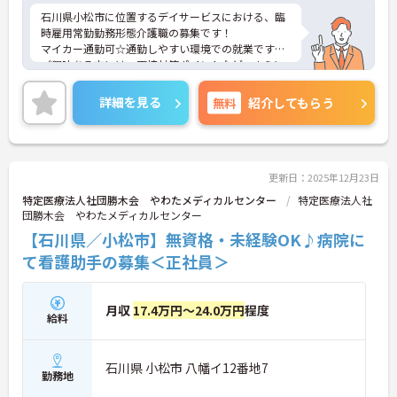
石川県小松市に位置するデイサービスにおける、臨
時雇用常勤勤務形態介護職の募集です！
マイカー通勤可☆通勤しやすい環境での就業です！
ご興味ある方には、面接対策ポイントなど、さらに
詳細をお話しいたしますのでお気軽にご相談くださ
い。
詳細を見る
無料
紹介してもらう
更新日：2025年12月23日
特定医療法人社団勝木会 やわたメディカルセンター
特定医療法人社
団勝木会 やわたメディカルセンター
【石川県／小松市】無資格・未経験OK♪病院に
て看護助手の募集＜正社員＞
月収
17.4万円～24.0万円
程度
給料
石川県 小松市 八幡イ12番地7
勤務地