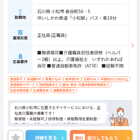
石川県 小松市 長谷町50‐5
勤務地
IRいしかわ鉄道「小松駅」バス・車19分
正社員(正職員)
雇用形態
■無資格可■介護職員初任者研修（ヘルパ
ー2級）以上、介護福祉士 いずれかあれば
応募要件
尚可 ■普通自動車免許（AT可） ■経験不問
車通勤可
未経験OK
残業少なめ
無資格OK
日勤のみ
年間休日110日以上
資格取得サポート
研修制度あり
産休･育休･介護休暇取得実績あり
社会保険完備
交通費支給
退職金制度あり
石川県小松市に位置するデイサービスにおける、正
社員介護職の募集です！
無資格・未経験可♪研修制度・資格取得支援制度充
実♪安心して働いていただける環境です！
ご興味ある方には、面接対策ポイントなど、さらに
詳細をお話しいたしますのでお気軽にご相談くださ
詳細を見る
無料
紹介してもらう