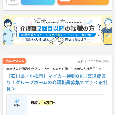
い。
グループホーム
更新日：2026年03月03日
医療法人社団丹生会グループホームまだら園
医療法人社団丹生会
【石川県／小松市】マイカー通勤OK◎交通費あ
り！グループホームの介護職員募集です♪＜正社
員＞
月収
23.4万円
～
給料