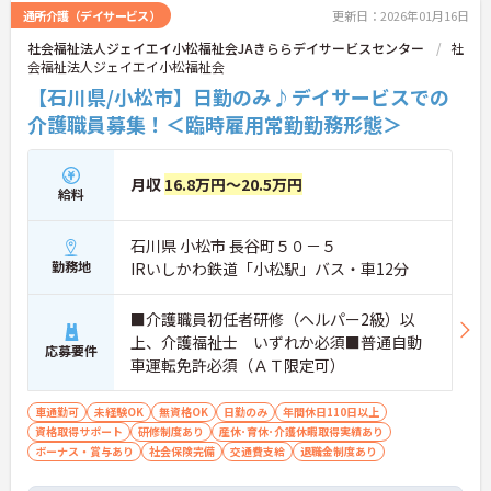
通所介護（デイサービス）
更新日：2026年01月16日
社会福祉法人ジェイエイ小松福祉会JAきららデイサービスセンター
社
会福祉法人ジェイエイ小松福祉会
【石川県/小松市】日勤のみ♪デイサービスでの
介護職員募集！＜臨時雇用常勤勤務形態＞
月収
16.8万円～20.5万円
給料
石川県 小松市 長谷町５０－５
勤務地
IRいしかわ鉄道「小松駅」バス・車12分
■介護職員初任者研修（ヘルパー2級）以
上、介護福祉士 いずれか必須■普通自動
応募要件
車運転免許必須（ＡＴ限定可）
車通勤可
未経験OK
無資格OK
日勤のみ
年間休日110日以上
資格取得サポート
研修制度あり
産休･育休･介護休暇取得実績あり
ボーナス・賞与あり
社会保険完備
交通費支給
退職金制度あり