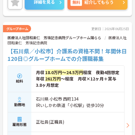
詳細を見る
無料
紹介してもらう
ご興味のある方には、面接対策ポイントなど、さら
に詳細をお話しいたしますのでお気軽にご相談くだ
さい！
グループホーム
更新日：2026年06月25日
医療法人社団和楽仁 芳珠記念病院グループホーム陽らら
医療法人社
団和楽仁 芳珠記念病院
【石川県／小松市】介護系の資格不問！年間休日
120日◎グループホームでの介護職募集
月収
18.0万円～24.5万円
程度 夜勤4回想定
年収
261万円
～程度 月収×12ヶ月＋賞与
給料
3.8ヶ月想定
石川県 小松市 西町134
勤務地
IRいしかわ鉄道「小松駅」徒歩10分
正社員(正職員)
雇用形態