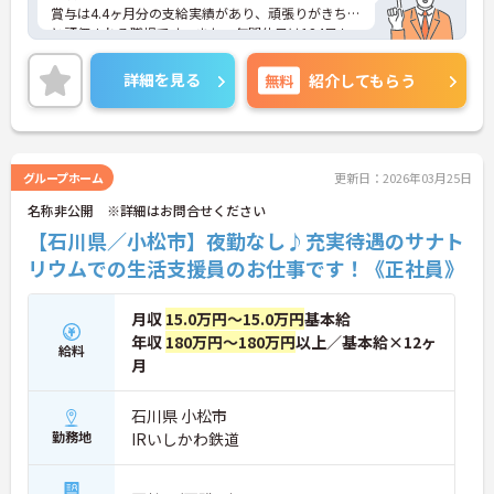
賞与は4.4ヶ月分の支給実績があり、頑張りがきちん
と評価される職場です。また、年間休日は124日も
あり、プライベートを大切にしながらご勤務いただ
けます。
詳細を見る
無料
紹介してもらう
ご興味のある方には、面接対策ポイントなど、さら
に詳細をお話しいたしますのでお気軽にご相談くだ
さい！
グループホーム
更新日：2026年03月25日
名称非公開 ※詳細はお問合せください
【石川県／小松市】夜勤なし♪充実待遇のサナト
リウムでの生活支援員のお仕事です！《正社員》
月収
15.0万円～15.0万円
基本給
年収
180万円～180万円
以上／基本給×12ヶ
給料
月
石川県 小松市
勤務地
IRいしかわ鉄道