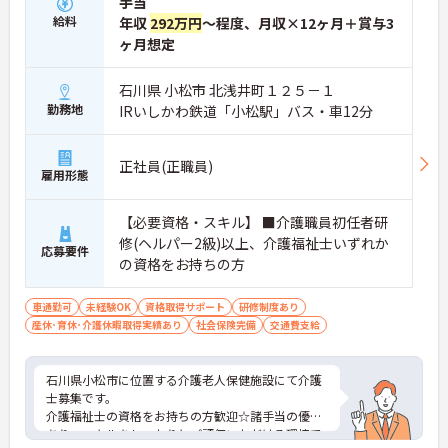
手当
給料
年収
292万円
～程度、月収×12ヶ月＋賞与3
ヶ月想定
石川県 小松市 北浅井町１２５－１
勤務地
IRいしかわ鉄道「小松駅」バス・車12分
正社員(正職員)
雇用形態
【必要資格・スキル】 ■介護職員初任者研
修(ヘルパー2級)以上、介護福祉士いずれか
応募要件
の資格をお持ちの方
車通勤可
未経験OK
資格取得サポート
研修制度あり
産休･育休･介護休暇取得実績あり
社会保険完備
交通費支給
石川県小松市に位置する介護老人保健施設にて介護
士募集です。
介護福祉士の資格をお持ちの方歓迎☆諸手当の優遇
あり、スキルをしっかりとご評価いただける環境で