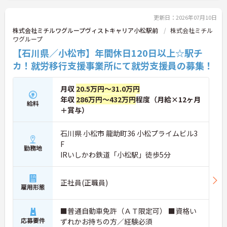
更新日：2026年07月10日
株式会社ミチルワグループヴィストキャリア小松駅前
株式会社ミチル
ワグループ
【石川県／小松市】年間休日120日以上☆駅チ
カ！就労移行支援事業所にて就労支援員の募集！
月収
20.5万円～31.0万円
年収
286万円～432万円
程度（月給×12ヶ月
給料
＋賞与）
石川県 小松市 龍助町36 小松プライムビル3
F
勤務地
IRいしかわ鉄道「小松駅」徒歩5分
正社員(正職員)
雇用形態
■普通自動車免許（ＡＴ限定可） ■資格い
応募要件
ずれかお持ちの方／経験必須