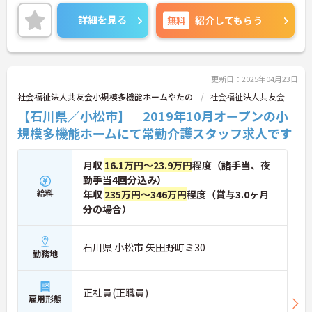
す。
ご興味のある方には、面接対策ポイントなど、さら
詳細を見る
無料
紹介してもらう
に詳細をお話いたしますので、お気軽にご相談くだ
さい。
更新日：2025年04月23日
社会福祉法人共友会小規模多機能ホームやたの
社会福祉法人共友会
【石川県／小松市】 2019年10月オープンの小
規模多機能ホームにて常勤介護スタッフ求人です
月収
16.1万円～23.9万円
程度（諸手当、夜
勤手当4回分込み）
給料
年収
235万円～346万円
程度（賞与3.0ヶ月
分の場合）
石川県 小松市 矢田野町ミ30
勤務地
正社員(正職員)
雇用形態