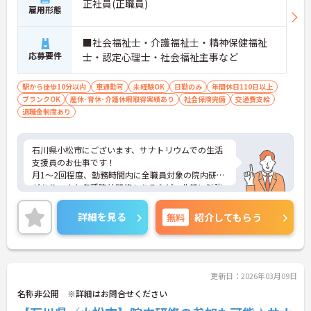
正社員(正職員)
雇用形態
■社会福祉士・介護福祉士・精神保健福祉
応募要件
士・認定心理士・社会福祉主事など
駅から徒歩10分以内
車通勤可
未経験OK
日勤のみ
年間休日110日以上
ブランクOK
産休･育休･介護休暇取得実績あり
社会保険完備
交通費支給
退職金制度あり
石川県小松市にございます、サナトリウムでの生活
支援員のお仕事です！
月1～2回程度、勤務時間内に全職員対象の院内研修
があり、また各種院外研修もあるなど、非常に勉強
になる環境です◎
学校行事等のご家庭の事情による勤務希望に配慮！
詳細を見る
無料
紹介してもらう
ご興味のある方は、マイナビ介護職までお問い合わ
せください。
更新日：2026年03月09日
名称非公開 ※詳細はお問合せください