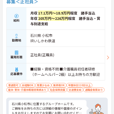
募集＜正社員＞
月収
17.1万円～18.9万円
程度 諸手当込
年収
205万円～226万円
程度 諸手当込・賞
給料
与別途支給
石川県 小松市
勤務地
IRいしかわ鉄道
正社員(正職員)
雇用形態
■経験・資格不問 ■介護職員初任者研修
応募要件
（ホームヘルパー2級）以上お持ちの方歓迎
車通勤可
未経験OK
残業少なめ
無資格OK
年間休日110日以上
産休･育休･介護休暇取得実績あり
社会保険完備
交通費支給
退職金制度あり
石川県小松市に位置するグループホームです。
ご興味をお持ちの方には詳細の情報や面接のポイン
トをお伝えしますのでお気軽にお問い合わせくださ