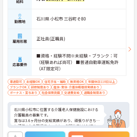
給料
石川県 小松市 三谷町そ80
勤務地
正社員(正職員)
雇用形態
■資格・経験不問※未経験・ブランク：可
（経験あれば尚可） ■普通自動車運転免許
応募要件
（AT限定可）
車通勤可
未経験OK
住宅手当・補助
無資格OK
年間休日110日以上
ブランクOK
研修制度あり
産休･育休･介護休暇取得実績あり
ボーナス・賞与あり
社会保険完備
交通費支給
退職金制度あり
石川県小松市に位置する介護老人保健施設における
介護職員の募集です。
賞与は3.6ヶ月分の支給実績があり、頑張りがきちん
と評価される職場です。また、年間休日は124日も
あり、プライベートを大切にしながらご勤務いただ
けます。