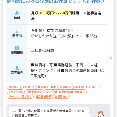
健施設における介護のお仕事です♪＜正社員＞
月収
20.0万円～27.0万円
程度 ※諸手当込
給料
み
石川県 小松市 岩渕町46-2
勤務地
IRいしかわ鉄道「小松駅」バス・車15分
正社員(正職員)
雇用形態
■無資格：可 ■実務経験：不問 ※未経
験・ブランク：可 ■普通自動車運転免許（A
応募要件
T限定可）
車通勤可
未経験OK
住宅手当・補助
無資格OK
年間休日110日以上
ブランクOK
研修制度あり
産休･育休･介護休暇取得実績あり
ボーナス・賞与あり
社会保険完備
交通費支給
石川県小松市に位置する介護老人保健施設における
介護職員の募集です。