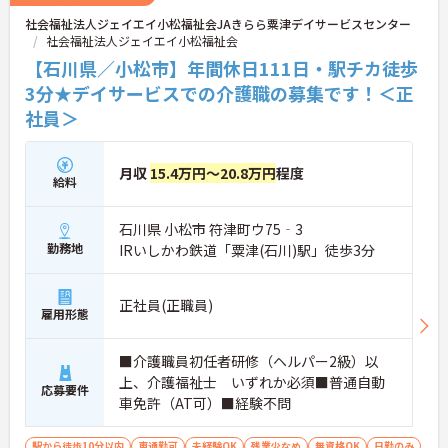
社会福祉法人ジェイエイ小松福祉会JAきらら粟津デイサービスセンター
社会福祉法人ジェイエイ小松福祉会
【石川県／小松市】年間休日111日・駅チカ徒歩
3分★デイサービスでの介護職の募集です！＜正
社員＞
月収
15.4万円～20.8万円
程度
給料
石川県 小松市 符津町ウ75‐3
勤務地
IRいしかわ鉄道「粟津(石川)駅」徒歩3分
正社員(正職員)
雇用形態
■介護職員初任者研修（ヘルパー2級）以
上、介護福祉士 いずれか必須■普通自動
応募要件
車免許（AT可）■経験不問
駅から徒歩10分以内
車通勤可
未経験OK
残業少なめ
無資格OK
日勤のみ