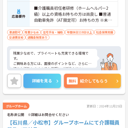
■介護職員初任者研修（ホームヘルパー2
級）以上の資格お持ちの方は尚良し ■普通
応募要件
自動車免許（AT限定可）お持ちの方 ※未経
験者応相談
車通勤可
残業少なめ
住宅手当・補助
年間休日110日以上
社会保険完備
交通費支給
退職金制度あり
残業少なめで、プライベートも充実できる環境で
す。
ご興味ある方には、面接のポイントなど、さらに詳
細をお話致しますのでお気軽にご相談ください。
詳細を見る
無料
紹介してもらう
グループホーム
更新日：2024年11月25日
名称非公開 ※詳細はお問合せください
【石川県／小松市】グループホームにて介護職員