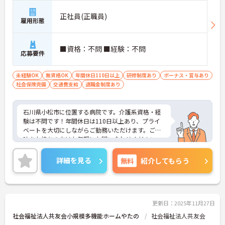
正社員(正職員)
雇用形態
■資格：不問 ■経験：不問
応募要件
未経験OK
無資格OK
年間休日110日以上
研修制度あり
ボーナス・賞与あり
社会保険完備
交通費支給
退職金制度あり
石川県小松市に位置する病院です。介護系資格・経
験は不問です！年間休日は110日以上あり、プライ
ベートを大切にしながらご勤務いただけます。ご興
味をお持ちの方はお気軽にお問い合わせください。
詳細を見る
無料
紹介してもらう
更新日：2025年11月27日
社会福祉法人共友会小規模多機能ホームやたの
社会福祉法人共友会