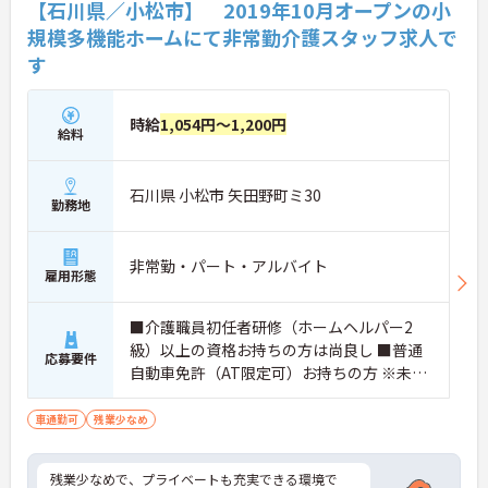
【石川県／小松市】 2019年10月オープンの小
規模多機能ホームにて非常勤介護スタッフ求人で
す
時給
1,054円～1,200円
給料
石川県 小松市 矢田野町ミ30
勤務地
非常勤・パート・アルバイト
雇用形態
■介護職員初任者研修（ホームヘルパー2
級）以上の資格お持ちの方は尚良し ■普通
応募要件
自動車免許（AT限定可）お持ちの方 ※未経
験者応相談
車通勤可
残業少なめ
残業少なめで、プライベートも充実できる環境で