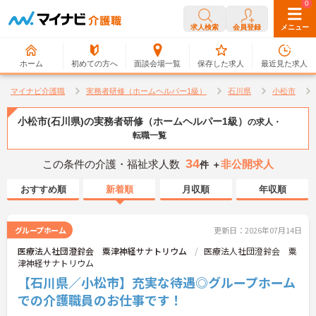
0
0
求人検索
会員登録
メニュー
ホーム
初めての方へ
面談会場一覧
保存した求人
最近見た求人
マイナビ介護職
実務者研修（ホームヘルパー1級）
石川県
小松市
小松市(石川県)の実務者研修（ホームヘルパー1級）
の求人・
転職一覧
34
この条件の介護・福祉求人数
非公開求人
件 ＋
おすすめ順
新着順
月収順
年収順
グループホーム
更新日：2026年07月14日
医療法人社団澄鈴会 粟津神経サナトリウム
医療法人社団澄鈴会 粟
津神経サナトリウム
【石川県／小松市】充実な待遇◎グループホーム
での介護職員のお仕事です！