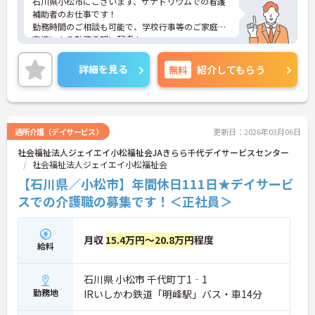
石川県小松市にございます、サナトリウムでの看護
補助者のお仕事です！
勤務時間のご相談も可能で、学校行事等のご家庭の
事情による勤務希望に配慮！
月1～2回程度、勤務時間内に全職員対象の院内研修
があり、また各種院外研修もあるなど、非常に勉強
詳細を見る
無料
紹介してもらう
になる環境です◎
ご興味のある方は、マイナビ介護士までお問い合わ
せください。
通所介護（デイサービス）
更新日：2026年03月06日
社会福祉法人ジェイエイ小松福祉会JAきらら千代デイサービスセンター
社会福祉法人ジェイエイ小松福祉会
【石川県／小松市】年間休日111日★デイサービ
スでの介護職の募集です！＜正社員＞
月収
15.4万円～20.8万円
程度
給料
石川県 小松市 千代町丁1‐1
勤務地
IRいしかわ鉄道「明峰駅」バス・車14分