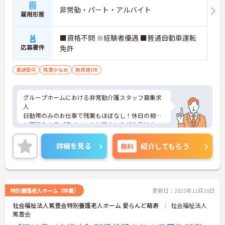
非常勤・パート・アルバイト
雇用形態
■資格不問 ※経験者優遇 ■普通自動車運転
応募要件
免許
車通勤可
残業少なめ
無資格OK
グループホームにおける非常勤介護スタッフ募集求
人
日勤帯のみのお仕事で残業もほぼなし！休日の相談
も可能なのでプライベートと両立しながら働けま
す！
ご興味ある方には、面接のポイントなど、さらに詳
詳細を見る
無料
紹介してもらう
細をお話致しますのでお気軽にご相談ください。
特別養護老人ホーム（特養）
更新日：2025年11月10日
社会福祉法人篤豊会特別養護老人ホーム 愛らんど萌寿
社会福祉法人
篤豊会