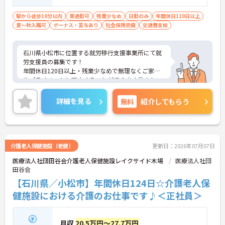
駅から徒歩10分以内
車通勤可
残業少なめ
日勤のみ
年間休日110日以上
夏～秋入職可
ボーナス・賞与あり
社会保険完備
交通費支給
石川県小松市に位置する就労移行支援事業所にて就
労支援員の募集です！
年間休日120日以上・残業少なめで無理なくご家庭
やプライベートと両立することができます◎また、
最寄り駅から徒歩5分と通勤に便利な好立地です♪
ご興味のある方には、面接対策ポイントなど、さら
詳細を見る
無料
紹介してもらう
に詳細をご案内しますのでお気軽にご相談くださ
い！
介護老人保健施設（老健）
更新日：2026年07月07日
医療法人社団田谷会介護老人保健施設レイクサイド木場
医療法人社団
田谷会
【石川県／小松市】年間休日124日☆介護老人保
健施設における介護のお仕事です♪＜正社員＞
月収
20.5万円～27.7万円