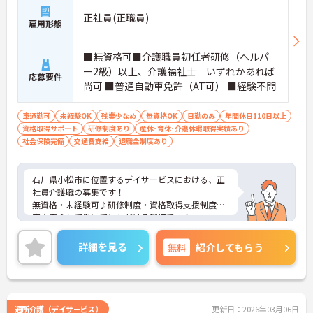
正社員(正職員)
雇用形態
■無資格可■介護職員初任者研修（ヘルパ
ー2級）以上、介護福祉士 いずれかあれば
応募要件
尚可 ■普通自動車免許（AT可） ■経験不問
車通勤可
未経験OK
残業少なめ
無資格OK
日勤のみ
年間休日110日以上
資格取得サポート
研修制度あり
産休･育休･介護休暇取得実績あり
社会保険完備
交通費支給
退職金制度あり
石川県小松市に位置するデイサービスにおける、正
社員介護職の募集です！
無資格・未経験可♪研修制度・資格取得支援制度充
実♪安心して働いていただける環境です！
ご興味ある方には、面接対策ポイントなど、さらに
詳細をお話しいたしますのでお気軽にご相談くださ
詳細を見る
無料
紹介してもらう
い。
通所介護（デイサービス）
更新日：2026年03月06日