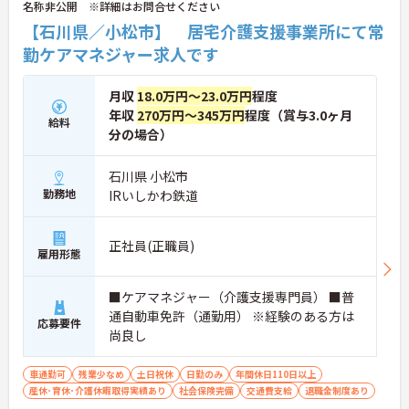
名称非公開 ※詳細はお問合せください
【石川県／小松市】 居宅介護支援事業所にて常
勤ケアマネジャー求人です
月収
18.0万円～23.0万円
程度
年収
270万円～345万円
程度（賞与3.0ヶ月
給料
分の場合）
石川県 小松市
勤務地
IRいしかわ鉄道
正社員(正職員)
雇用形態
■ケアマネジャー（介護支援専門員） ■普
通自動車免許（通勤用） ※経験のある方は
応募要件
尚良し
車通勤可
残業少なめ
土日祝休
日勤のみ
年間休日110日以上
産休･育休･介護休暇取得実績あり
社会保険完備
交通費支給
退職金制度あり