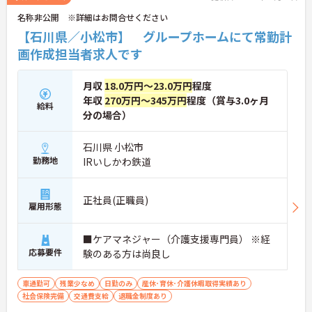
名称非公開 ※詳細はお問合せください
【石川県／小松市】 グループホームにて常勤計
画作成担当者求人です
月収
18.0万円～23.0万円
程度
年収
270万円～345万円
程度（賞与3.0ヶ月
給料
分の場合）
石川県 小松市
勤務地
IRいしかわ鉄道
正社員(正職員)
雇用形態
■ケアマネジャー（介護支援専門員） ※経
応募要件
験のある方は尚良し
車通勤可
残業少なめ
日勤のみ
産休･育休･介護休暇取得実績あり
社会保険完備
交通費支給
退職金制度あり