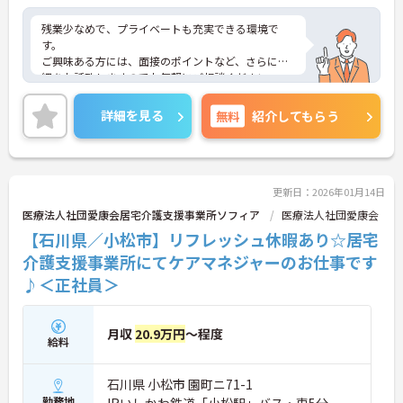
残業少なめで、プライベートも充実できる環境で
す。
ご興味ある方には、面接のポイントなど、さらに詳
細をお話致しますのでお気軽にご相談ください。
詳細を見る
無料
紹介してもらう
更新日：2026年01月14日
医療法人社団愛康会居宅介護支援事業所ソフィア
医療法人社団愛康会
【石川県／小松市】リフレッシュ休暇あり☆居宅
介護支援事業所にてケアマネジャーのお仕事です
♪＜正社員＞
月収
20.9万円
～程度
給料
石川県 小松市 園町ニ71-1
勤務地