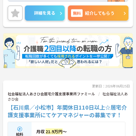
ます。また、福利厚生が充実しています。働きやす
い環境が整っており、安心して長くご勤務いただけ
詳細を見る
無料
紹介してもらう
ます。
ご興味のある方には、面接対策ポイントなど、さら
に詳細をご案内しますのでお気軽にご相談くださ
い！
更新日：2026年06月25日
社会福祉法人あさひ会居宅介護支援事業所ファミール
社会福祉法人あ
さひ会
【石川県／小松市】年間休日110日以上☆居宅介
護支援事業所にてケアマネジャーの募集です！
月収
21.9万円
～
給料