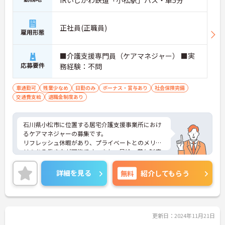
IRいしかわ鉄道「小松駅」バス・車5分
正社員(正職員)
雇用形態
■介護支援専門員（ケアマネジャー） ■実
応募要件
務経験：不問
車通勤可
残業少なめ
日勤のみ
ボーナス・賞与あり
社会保険完備
交通費支給
退職金制度あり
石川県小松市に位置する居宅介護支援事業所におけ
るケアマネジャーの募集です。
リフレッシュ休暇があり、プライベートとのメリハ
リのある働き方が可能です。また、昇給・賞与制度
があり、頑張りが目に見える形できちんと評価され
るのでモチベーションアップにつながります。
詳細を見る
無料
紹介してもらう
ご興味のある方には、面接対策ポイントなど、さら
に詳細をお話しいたしますのでお気軽にご相談くだ
さい！
更新日：2024年11月21日