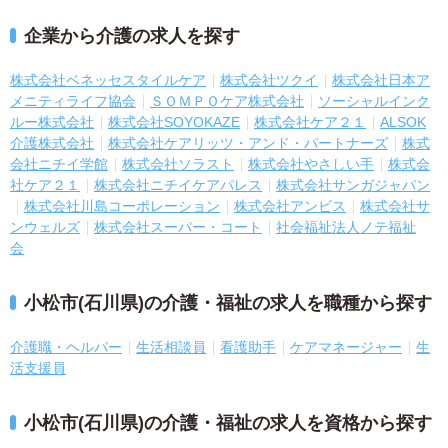
企業から介護の求人を探す
株式会社ベネッセスタイルケア
株式会社ツクイ
株式会社日本ア
メニティライフ協会
ＳＯＭＰＯケア株式会社
ソーシャルインク
ルー株式会社
株式会社SOYOKAZE
株式会社ケア２１
ALSOK
介護株式会社
株式会社ケアリッツ・アンド・パートナーズ
株式
会社ニチイ学館
株式会社ソラスト
株式会社やさしい手
株式会
社ケア２１
株式会社ニチイケアパレス
株式会社サンガジャパン
株式会社川島コーポレーション
株式会社アンビス
株式会社サ
ンウェルズ
株式会社スーパー・コート
社会福祉法人ノテ福祉
会
小松市(石川県)の介護・福祉の求人を職種から探す
介護職・ヘルパー
生活相談員
看護助手
ケアマネージャー
生
活支援員
小松市(石川県)の介護・福祉の求人を資格から探す