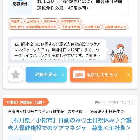
れば尚良し ※経験あれば尚可 ■普通自動車
応募要件
運転免許必須（AT限定可）
車通勤可
土日祝休
日勤のみ
研修制度あり
産休･育休･介護休暇取得実績あり
社会保険完備
交通費支給
退職金制度あり
石川県小松市に位置する介護老人保健施設でのケア
マネジャー求人です。年間休日は125日と多く、ワ
ークライフバランスも実現しやすいです。ご興味の
ある方には、面接対策ポイントなど、さらに詳細を
お話しいたしますのでお気軽にご相談ください！
詳細を見る
無料
紹介してもらう
介護老人保健施設（老健）
更新日：2026年03月03日
医療法人社団丹生会老人保健施設 まだら園
医療法人社団丹生会
【石川県／小松市】日勤のみ◎土日祝休み♪介護
老人保健施設でのケアマネジャー募集＜正社員＞