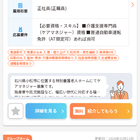
正社員(正職員)
雇用形態
【必要資格・スキル】 ■介護支援専門員
（ケアマネジャー）資格 ■普通自動車運転
応募要件
免許（AT限定可）あれば尚可
車通勤可
残業少なめ
寮・借り上げ
託児所・育児補助
無資格OK
日勤のみ
産休･育休･介護休暇取得実績あり
社会保険完備
交通費支給
退職金制度あり
石川県小松市に位置する特別養護老人ホームにてケ
アマネジャー募集です。
独身寮や託児施設など、幅広い世代に対応する福利
厚生制度が用意されており、長く働きやすい環境で
す。
ご興味のある方には、面接対策ポイントなど、さら
詳細を見る
無料
紹介してもらう
に詳細をお話いたしますので、お気軽にご相談くだ
さい。
グループホーム
更新日：2026年01月21日