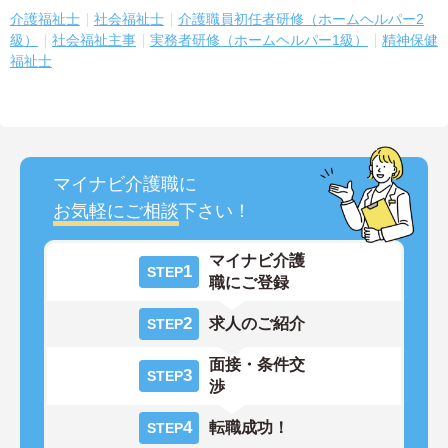
介護福祉士
社会福祉士
介護職員初任者研修（ホームヘルパー2
級）
社会福祉主事
実務者研修（ホームヘルパー1級）
精神保健
福祉士
マイナビ介護職に
お気軽にご相談
下さい！
マイナビ介護
1
STEP
職にご登録
2
求人のご紹介
STEP
面接・条件交
3
STEP
渉
4
転職成功！
STEP