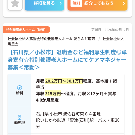
詳細を見る
無料
紹介してもらう
特別養護老人ホーム（特養）
更新日：2026年02月12日
社会福祉法人篤豊会特別養護老人ホーム 愛らんど萌寿
社会福祉法人
篤豊会
【石川県／小松市】退職金など福利厚生制度◎単
身寮有☆特別養護老人ホームにてケアマネジャー
募集＜常勤＞
月収
20.2万円～30.1万円
程度、基本給＋諸
手当
給料
年収
315万円
～程度、月収×12ヶ月＋賞与
4.8か月想定
石川県 小松市 波佐谷町東６４番地
IRいしかわ鉄道「粟津(石川)駅」バス・車20
勤務地
分