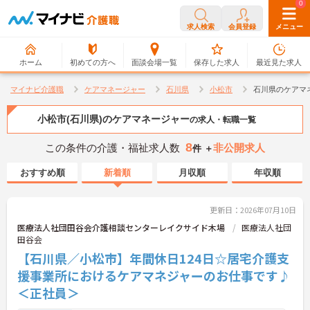
0
0
求人検索
会員登録
メニュー
ホーム
初めての方へ
面談会場一覧
保存した求人
最近見た求人
マイナビ介護職
ケアマネージャー
石川県
小松市
石川県のケアマ
小松市(石川県)のケアマネージャー
の求人・転職一覧
8
この条件の介護・福祉求人数
非公開求人
件 ＋
おすすめ順
新着順
月収順
年収順
更新日：2026年07月10日
医療法人社団田谷会介護相談センターレイクサイド木場
医療法人社団
田谷会
【石川県／小松市】年間休日124日☆居宅介護支
援事業所におけるケアマネジャーのお仕事です♪
＜正社員＞