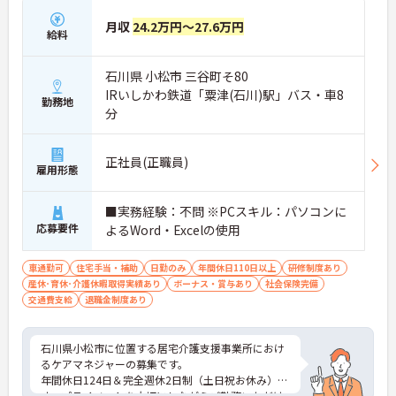
月収
24.2万円～27.6万円
給料
石川県 小松市 三谷町そ80
IRいしかわ鉄道「粟津(石川)駅」バス・車8
勤務地
分
正社員(正職員)
雇用形態
■実務経験：不問 ※PCスキル：パソコンに
応募要件
よるWord・Excelの使用
車通勤可
住宅手当・補助
日勤のみ
年間休日110日以上
研修制度あり
産休･育休･介護休暇取得実績あり
ボーナス・賞与あり
社会保険完備
交通費支給
退職金制度あり
石川県小松市に位置する居宅介護支援事業所におけ
るケアマネジャーの募集です。
年間休日124日＆完全週休2日制（土日祝お休み）で
す。プライベートを大切にしながらご勤務いただけ