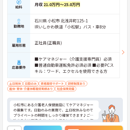
月収
21.0万円～25.0万円
給料
石川県 小松市 北浅井町125-1
勤務地
IRいしかわ鉄道「小松駅」バス・車8分
正社員(正職員)
雇用形態
■ケアマネジャー（介護支援専門員）必須
■普通自動車運転免許必須必須 ■必要PCス
応募要件
キル：ワード、エクセルを使用できる方
土日祝休
日勤のみ
資格取得サポート
研修制度あり
産休･育休･介護休暇取得実績あり
社会保険完備
小松市にある介護老人保健施設にてケアマネジャー
の募集です。日勤のみの業務で、土日祝休みなので
プライベートの時間をしっかり確保できます♪ご興
味ある方は面接ポイントをお伝えしますので、お気
軽にご連絡ください。