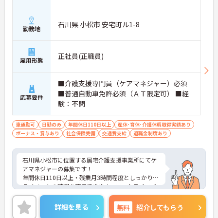
石川県 小松市 安宅町ル1-8
勤務地
正社員(正職員)
雇用形態
■介護支援専門員（ケアマネジャー）必須
■普通自動車免許必須（ＡＴ限定可） ■経
応募要件
験：不問
車通勤可
日勤のみ
年間休日110日以上
産休･育休･介護休暇取得実績あり
ボーナス・賞与あり
社会保険完備
交通費支給
退職金制度あり
石川県小松市に位置する居宅介護支援事業所にてケ
アマネジャーの募集です！
年間休日110日以上・残業月3時間程度としっかりプ
ライベートの時間を確保できます。ワークライフバ
ランスを重視したい方におすすめです♪
ご興味のある方には、面接対策ポイントなど、さら
詳細を見る
無料
紹介してもらう
に詳細をご案内しますのでお気軽にご相談くださ