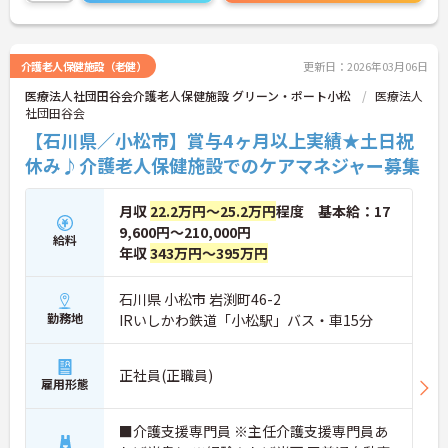
い！
介護老人保健施設（老健）
更新日：2026年03月06日
医療法人社団田谷会介護老人保健施設 グリーン・ポート小松
医療法人
社団田谷会
【石川県／小松市】賞与4ヶ月以上実績★土日祝
休み♪介護老人保健施設でのケアマネジャー募集
月収
22.2万円～25.2万円
程度 基本給：17
9,600円～210,000円
給料
年収
343万円～395万円
石川県 小松市 岩渕町46-2
勤務地
IRいしかわ鉄道「小松駅」バス・車15分
正社員(正職員)
雇用形態
■介護支援専門員 ※主任介護支援専門員あ