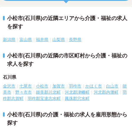
小松市(石川県)の近隣エリアから介護・福祉の求人
を探す
新潟県
富山県
福井県
山梨県
長野県
小松市(石川県)の近隣の市区町村から介護・福祉の
求人を探す
石川県
金沢市
七尾市
小松市
加賀市
羽咋市
かほく市
白山市
能
美市
野々市市
能美郡川北町
河北郡津幡町
河北郡内灘町
羽
咋郡志賀町
羽咋郡宝達志水町
鳳珠郡穴水町
小松市(石川県)の介護・福祉の求人を雇用形態から
探す