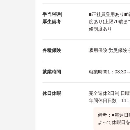
手当/福利
■正社員登用あり■退
厚生備考
度あり(上限70歳
修制度あり
各種保険
雇用保険 労災保険
就業時間
就業時間1：08:30～1
休日休暇
完全週休2日制 日曜
年間休日日数：111
備考：■毎週日
よって休暇日