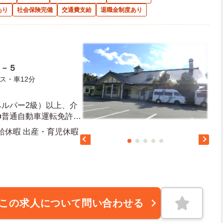
あり
社会保険完備
交通費支給
退職金制度あり
０－５
ス・車12分
ヘルパー2級）以上、介
■普通自動車運転免許必
有給休暇 出産・育児休暇
日日数：111日 初年度有給日数：10日
この求人について問い合わせる