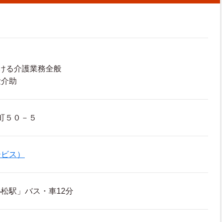
ける介護業務全般
泄介助
町５０－５
ービス）
小松駅」バス・車12分