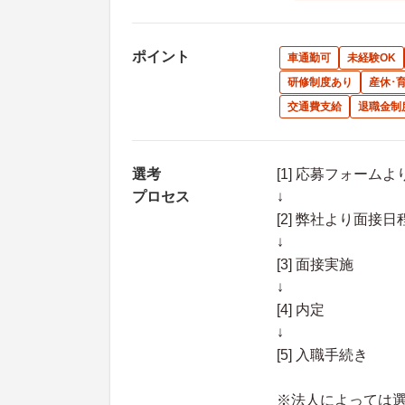
ポイント
車通勤可
未経験OK
研修制度あり
産休･
交通費支給
退職金制
選考
[1] 応募フォーム
プロセス
↓
[2] 弊社より面
↓
[3] 面接実施
↓
[4] 内定
↓
[5] 入職手続き
※法人によっては