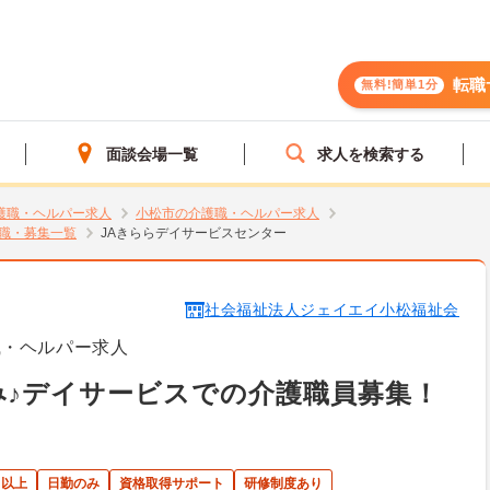
転職
無料!簡単1分
面談会場一覧
求人を検索する
護職・ヘルパー求人
小松市の介護職・ヘルパー求人
職・募集一覧
JAきららデイサービスセンター
社会福祉法人ジェイエイ小松福祉会
職・ヘルパー求人
み♪デイサービスでの介護職員募集！
日以上
日勤のみ
資格取得サポート
研修制度あり