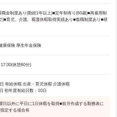
職金制度あり(勤続1年以上)■定年制有り(60歳)■再雇用制
まで)■育児、介護、看護休暇取得実績あり■復職制度あり■研
 健康保険 厚生年金保険
7:30(休憩60分)
日 有給休暇 出産・育児休暇 介護休暇
日 初年度有給日数：10日
曜日以外に平日に1日休暇を取得■前月作成する勤務表に
を指定する場合有