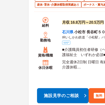
産休･育休･介護休暇取得実績あり
ボーナス・賞与
月収 16.8万円～20.5万円
給料
石川県
小松市 長谷町５
IRいしかわ鉄道「小松駅」バ
勤務地
MAP
■介護職員初任者研修（
護福祉士 いずれか必須
資格/職種
須（ＡＴ限定可）
完全週休2日制 日曜日 
介護休暇
休日休暇
年間休
施設見学のご相談
無料