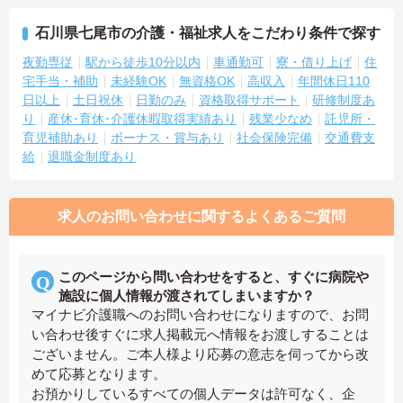
石川県七尾市の介護・福祉求人をこだわり条件で探す
夜勤専従
駅から徒歩10分以内
車通勤可
寮・借り上げ
住
宅手当・補助
未経験OK
無資格OK
高収入
年間休日110
日以上
土日祝休
日勤のみ
資格取得サポート
研修制度あ
り
産休･育休･介護休暇取得実績あり
残業少なめ
託児所・
育児補助あり
ボーナス・賞与あり
社会保険完備
交通費支
給
退職金制度あり
求人のお問い合わせに関するよくあるご質問
このページから問い合わせをすると、すぐに病院や
施設に個人情報が渡されてしまいますか？
マイナビ介護職へのお問い合わせになりますので、お問
い合わせ後すぐに求人掲載元へ情報をお渡しすることは
ございません。ご本人様より応募の意志を伺ってから改
めて応募となります。
お預かりしているすべての個人データは許可なく、企