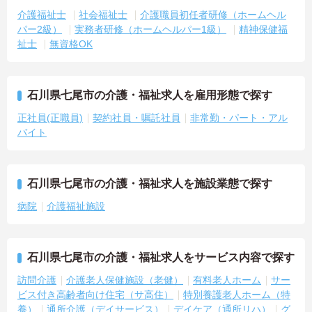
介護福祉士
社会福祉士
介護職員初任者研修（ホームヘル
パー2級）
実務者研修（ホームヘルパー1級）
精神保健福
祉士
無資格OK
石川県七尾市の介護・福祉求人を雇用形態で探す
正社員(正職員)
契約社員・嘱託社員
非常勤・パート・アル
バイト
石川県七尾市の介護・福祉求人を施設業態で探す
病院
介護福祉施設
石川県七尾市の介護・福祉求人をサービス内容で探す
訪問介護
介護老人保健施設（老健）
有料老人ホーム
サー
ビス付き高齢者向け住宅（サ高住）
特別養護老人ホーム（特
養）
通所介護（デイサービス）
デイケア（通所リハ）
グ