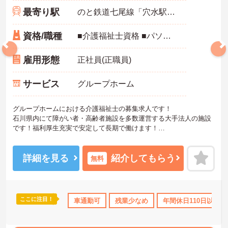
最寄り駅
のと鉄道七尾線「穴水駅」バス・車5分
資格/職種
■介護福祉士資格 ■パソコン入力（ワード程度）できる方
雇用形態
正社員(正職員)
サービス
グループホーム
グループホームにおける介護福祉士の募集求人です！
石川県内にて障がい者・高齢者施設を多数運営する大手法人の施設
です！福利厚生充実で安定して長期で働けます！
ご興味ある方には、面接のポイントなど、さらに詳細をお話致しま
すのでお気軽にご相談ください。
詳細を見る
紹介してもらう
無料
ここに注目！
上
産休･育休･介護休暇取得実績あり
車通勤可
残業少なめ
社会保険完備
年間休日110日以上
交通費支給