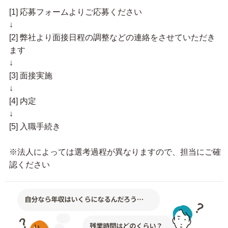
[1] 応募フォームよりご応募ください
↓
[2] 弊社より面接日程の調整などの連絡をさせていただき
ます
↓
[3] 面接実施
↓
[4] 内定
↓
[5] 入職手続き
※法人によっては選考過程が異なりますので、担当にご確
認ください