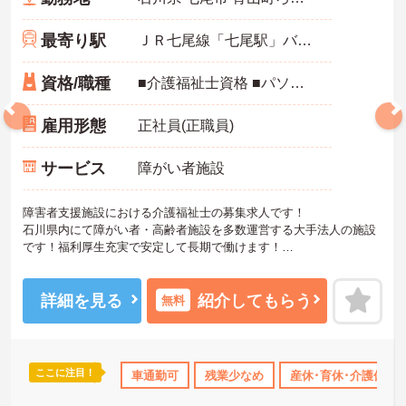
最寄り駅
ＪＲ七尾線「七尾駅」バス・車12分
資格/職種
■介護福祉士資格 ■パソコン入力（ワード程度）できる方
雇用形態
正社員(正職員)
サービス
障がい者施設
障害者支援施設における介護福祉士の募集求人です！
石川県内にて障がい者・高齢者施設を多数運営する大手法人の施設
です！福利厚生充実で安定して長期で働けます！
ご興味ある方には、面接のポイントなど、さらに詳細をお話致しま
すのでお気軽にご相談ください。
詳細を見る
紹介してもらう
無料
ここに注目！
資格OK
産休･育休･介護休暇取得実績あり
車通勤可
残業少なめ
交通費支給
産休･育休･介護休暇