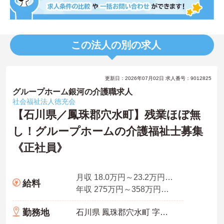
この法人の別の求人
更新日：2026年07月02日 求人番号：9012825
グループホーム銀河の介護職求人
社会福祉法人徳充会
【石川県／鳳珠郡穴水町】残業ほぼ無
し！グループホームの介護福祉士募集
《正社員》
月収 18.0万円～23.2万円程度 夜勤4回分手当、資格手当込
給料
年収 275万円～358万円程度 賞与4.0ヵ月の場合
勤務地
石川県 鳳珠郡穴水町 字此木11の25番地1