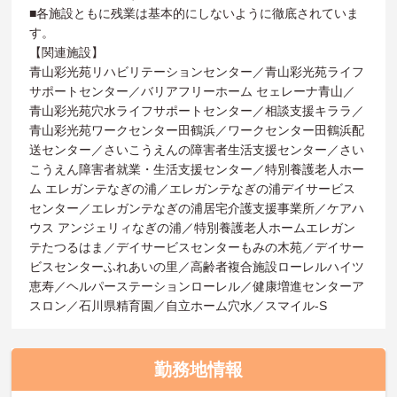
■各施設ともに残業は基本的にしないように徹底されていま
す。
【関連施設】
青山彩光苑リハビリテーションセンター／青山彩光苑ライフ
サポートセンター／バリアフリーホーム セェレーナ青山／
青山彩光苑穴水ライフサポートセンター／相談支援キララ／
青山彩光苑ワークセンター田鶴浜／ワークセンター田鶴浜配
送センター／さいこうえんの障害者生活支援センター／さい
こうえん障害者就業・生活支援センター／特別養護老人ホー
ム エレガンテなぎの浦／エレガンテなぎの浦デイサービス
センター／エレガンテなぎの浦居宅介護支援事業所／ケアハ
ウス アンジェリィなぎの浦／特別養護老人ホームエレガン
テたつるはま／デイサービスセンターもみの木苑／デイサー
ビスセンターふれあいの里／高齢者複合施設ローレルハイツ
恵寿／ヘルパーステーションローレル／健康増進センターア
スロン／石川県精育園／自立ホーム穴水／スマイル-S
勤務地情報