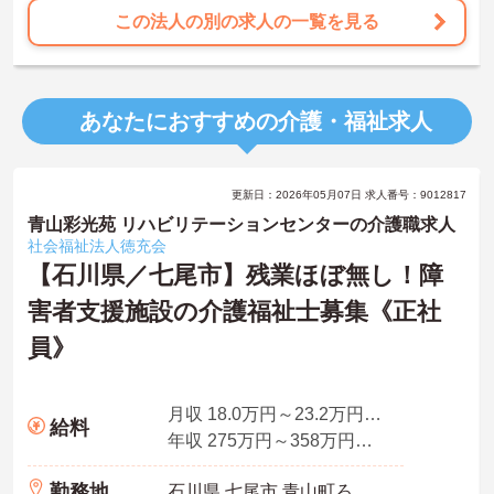
この法人の別の求人の一覧を見る
あなたにおすすめの介護・福祉求人
更新日：2026年05月07日 求人番号：9012817
青山彩光苑 リハビリテーションセンターの介護職求人
社会福祉法人徳充会
【石川県／七尾市】残業ほぼ無し！障
害者支援施設の介護福祉士募集《正社
員》
月収 18.0万円～23.2万円程度 夜勤4回分手当、資格手当込
給料
年収 275万円～358万円程度 賞与4.0ヵ月の場合
勤務地
石川県 七尾市 青山町ろ部22番