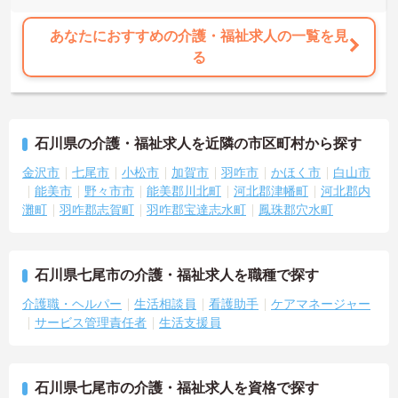
あなたにおすすめの介護・福祉求人の一覧を見
る
石川県の介護・福祉求人を近隣の市区町村から探す
金沢市
七尾市
小松市
加賀市
羽咋市
かほく市
白山市
能美市
野々市市
能美郡川北町
河北郡津幡町
河北郡内
灘町
羽咋郡志賀町
羽咋郡宝達志水町
鳳珠郡穴水町
石川県七尾市の介護・福祉求人を職種で探す
介護職・ヘルパー
生活相談員
看護助手
ケアマネージャー
サービス管理責任者
生活支援員
石川県七尾市の介護・福祉求人を資格で探す