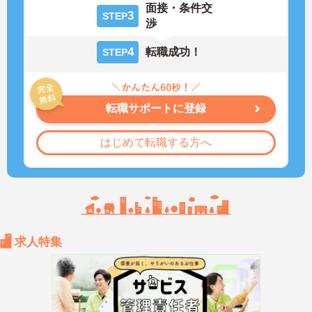
面接・条件交
3
STEP
渉
4
転職成功！
STEP
転職サポートに登録
はじめて転職する方へ
求人特集