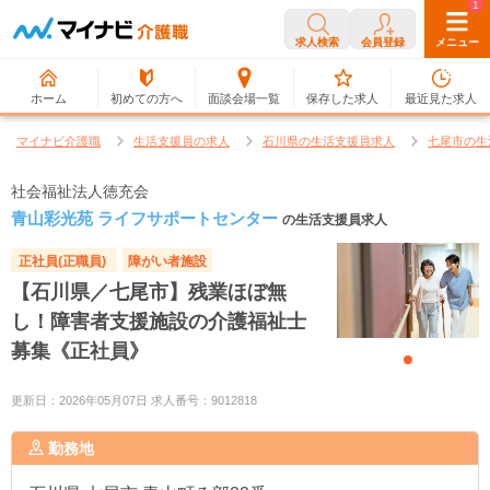
0
1
求人検索
会員登録
メニュー
ホーム
初めての方へ
面談会場一覧
保存した求人
最近見た求人
マイナビ介護職
生活支援員の求人
石川県の生活支援員求人
七尾市の生
社会福祉法人徳充会
青山彩光苑 ライフサポートセンター
の生活支援員求人
正社員(正職員)
障がい者施設
【石川県／七尾市】残業ほぼ無
し！障害者支援施設の介護福祉士
募集《正社員》
更新日：2026年05月07日 求人番号：9012818
勤務地