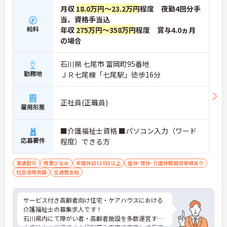
月収
18.0万円～23.2万円
程度 夜勤4回分手
当、資格手当込
給料
年収
275万円～358万円
程度 賞与4.0ヵ月
の場合
石川県 七尾市 富岡町95番地
勤務地
ＪＲ七尾線「七尾駅」徒歩16分
正社員(正職員)
雇用形態
■介護福祉士資格 ■パソコン入力（ワード
応募要件
程度）できる方
車通勤可
残業少なめ
年間休日110日以上
産休･育休･介護休暇取得実績あり
社会保険完備
交通費支給
サービス付き高齢者向け住宅・ケアハウスにおける
介護福祉士の募集求人です！
石川県内にて障がい者・高齢者施設を多数運営する