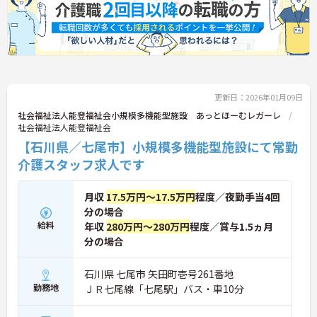
更新日：2026年01月09日
社会福祉法人能登福祉会小規模多機能型施設 あっとほーむレガーレ
社会福祉法人能登福祉会
【石川県／七尾市】小規模多機能型施設にて常勤
介護スタッフ求人です
月収
17.5万円～17.5万円
程度／夜勤手当4回
分の場合
給料
年収
280万円～280万円
程度／賞与1.5ヵ月
分の場合
石川県 七尾市 矢田町壱号261番地
勤務地
ＪＲ七尾線「七尾駅」バス・車10分