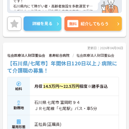
です！
石川県内にて障がい者・高齢者施設を多数運営する
大手法人の施設です！福利厚生充実で安定して長期
で働けます！
ご興味ある方には、面接のポイントなど、さらに詳
詳細を見る
無料
紹介してもらう
細をお話致しますのでお気軽にご相談ください。
更新日：2026年04月06日
社会医療法人財団董仙会 恵寿総合病院
社会医療法人財団董仙会
【石川県/七尾市】年間休日120日以上♪病院に
て介護職の募集！
月収
14.5万円～22.5万円
程度※諸手当込
給料
石川県 七尾市 富岡町９４
勤務地
ＪＲ七尾線「七尾駅」バス・車5分
正社員(正職員)
雇用形態