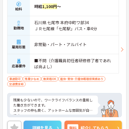
時給
1,100円
～
給料
石川県 七尾市 本府中町ワ部34
勤務地
ＪＲ七尾線「七尾駅」バス・車4分
非常勤・パート・アルバイト
雇用形態
■不問（介護職員初任者研修修了者であれ
応募要件
ば尚よし）
車通勤可
残業少なめ
無資格OK
産休･育休･介護休暇取得実績あり
交通費支給
残業も少ないので、ワークライフバランスの重視し
た働き方ができます。
スタッフの仲も良く、アットホームな雰囲気が自慢
です。
ご興味ある方には、面接対策ポイントなど、詳細を
お話しいたしますのでお気軽にご相談ください。
詳細を見る
無料
紹介してもらう