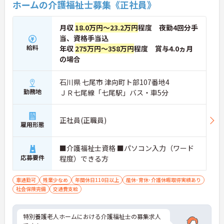
ホームの介護福祉士募集《正社員》
月収
18.0万円～23.2万円
程度 夜勤4回分手
当、資格手当込
給料
年収
275万円～358万円
程度 賞与4.0ヵ月
の場合
石川県 七尾市 津向町ト部107番地4
勤務地
ＪＲ七尾線「七尾駅」バス・車5分
正社員(正職員)
雇用形態
■介護福祉士資格 ■パソコン入力（ワード
応募要件
程度）できる方
車通勤可
残業少なめ
年間休日110日以上
産休･育休･介護休暇取得実績あり
社会保険完備
交通費支給
特別養護老人ホームにおける介護福祉士の募集求人