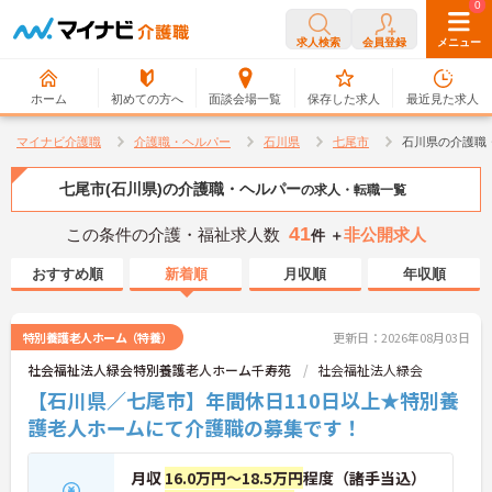
0
0
求人検索
会員登録
メニュー
ホーム
初めての方へ
面談会場一覧
保存した求人
最近見た求人
マイナビ介護職
介護職・ヘルパー
石川県
七尾市
石川県の介護職
七尾市(石川県)の介護職・ヘルパー
の求人・転職一覧
41
この条件の介護・福祉求人数
非公開求人
件 ＋
おすすめ順
新着順
月収順
年収順
特別養護老人ホーム（特養）
更新日：2026年08月03日
社会福祉法人緑会特別養護老人ホーム千寿苑
社会福祉法人緑会
【石川県／七尾市】年間休日110日以上★特別養
護老人ホームにて介護職の募集です！
月収
16.0万円～18.5万円
程度（諸手当込）