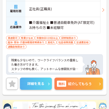
正社員(正職員)
雇用形態
■介護福祉士 ■普通自動車免許(AT限定可)
応募要件
お持ちの方 ■未経験可
車通勤可
残業少なめ
年間休日110日以上
研修制度あり
産休･育休･介護休暇取得実績あり
高収入
社会保険完備
交通費支給
退職金制度あり
残業も少ないので、ワークライフバランスの重視し
た働き方ができます。
スタッフの仲も良く、アットホームな雰囲気が自慢
です。
ご興味ある方には、面接対策ポイントなど、詳細を
お話しいたしますのでお気軽にご相談ください。
詳細を見る
無料
紹介してもらう