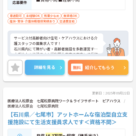
応募要件
車通勤可
未経験OK
残業少なめ
無資格OK
産休･育休･介護休暇取得実績あり
交通費支給
サービス付高齢者向け住宅・ケアハウスにおける介
護スタッフの募集求人です！
石川県内にて障がい者・高齢者施設を多数運営する
大手法人の施設です！福利厚生充実で安定して長期
で働けます！
ご興味ある方には、面接のポイントなど、さらに詳
詳細を見る
無料
紹介してもらう
細をお話致しますのでお気軽にご相談ください。
更新日：2025年09月22日
医療法人松原会 七尾松原病院ワーク＆ライフサポート ピアハウス
医療法人松原会 七尾松原病院
【石川県／七尾市】アットホームな宿泊型自立支
援施設にて生活支援員求人です＜資格不問＞
月収
15.7万円
～程度（諸手当込）