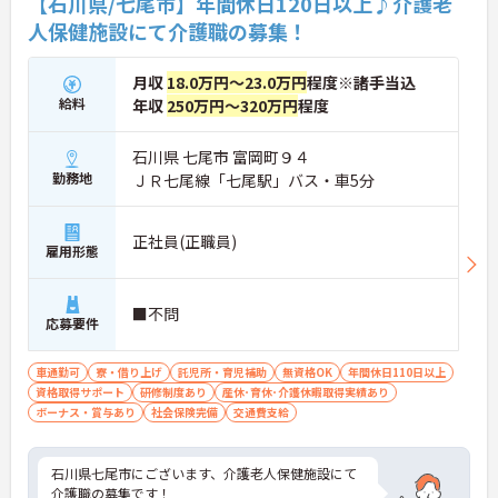
【石川県/七尾市】年間休日120日以上♪介護老
人保健施設にて介護職の募集！
月収
18.0万円～23.0万円
程度※諸手当込
給料
年収
250万円～320万円
程度
石川県 七尾市 富岡町９４
勤務地
ＪＲ七尾線「七尾駅」バス・車5分
正社員(正職員)
雇用形態
■不問
応募要件
車通勤可
寮・借り上げ
託児所・育児補助
無資格OK
年間休日110日以上
資格取得サポート
研修制度あり
産休･育休･介護休暇取得実績あり
ボーナス・賞与あり
社会保険完備
交通費支給
石川県七尾市にございます、介護老人保健施設にて
介護職の募集です！