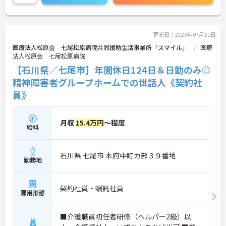
更新日：2025年07月31日
医療法人松原会 七尾松原病院共同援助生活事業所「スマイル」
医療
法人松原会 七尾松原病院
【石川県／七尾市】年間休日124日＆日勤のみ◎
精神障害者グループホームでの世話人《契約社
員》
月収
15.4万円
～程度
給料
石川県 七尾市 本府中町カ部３９番地
勤務地
契約社員・嘱託社員
雇用形態
■介護職員初任者研修（ヘルパー2級）以