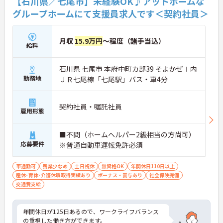
【石川県／七尾市】未経験OK♪アットホームな
グループホームにて支援員求人です＜契約社員＞
月収
15.9万円
～程度（諸手当込）
給料
石川県 七尾市 本府中町カ部39 そよかぜⅠ内
勤務地
ＪＲ七尾線「七尾駅」バス・車4分
契約社員・嘱託社員
雇用形態
■不問（ホームヘルパー2級相当の方尚可）
応募要件
※普通自動車運転免許必須
車通勤可
残業少なめ
土日祝休
無資格OK
年間休日110日以上
産休･育休･介護休暇取得実績あり
ボーナス・賞与あり
社会保険完備
交通費支給
年間休日が125日あるので、ワークライフバランス
の重視した働き方ができます。