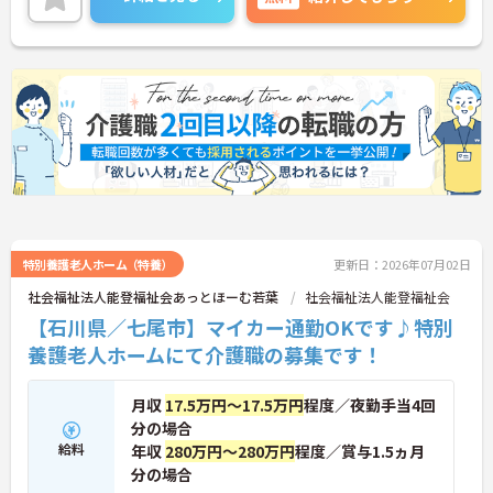
さなお子様がいらっしゃる職員も多数在籍しており
ますため、勤務状況や調整など都度行っております
ので、働きやすい環境です。賞与は4カ月分の支給実
績があるため、モチベーション高く就業頂けるかと
思います。ご興味をお持ちの方には詳細の情報や面
接のポイントをお伝えしますのでお気軽にお問い合
わせくださいませ。
特別養護老人ホーム（特養）
更新日：2026年07月02日
社会福祉法人能登福祉会あっとほーむ若葉
社会福祉法人能登福祉会
【石川県／七尾市】マイカー通勤OKです♪特別
養護老人ホームにて介護職の募集です！
月収
17.5万円～17.5万円
程度／夜勤手当4回
分の場合
給料
年収
280万円～280万円
程度／賞与1.5ヵ月
分の場合