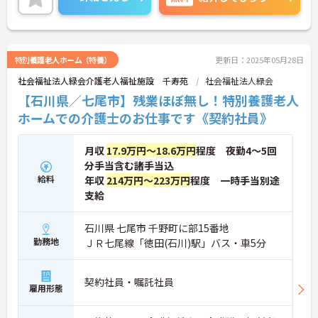
特別養護老人ホーム（特養）
更新日：2025年05月28日
社会福祉法人緑会介護老人福祉施設 千寿苑
社会福祉法人緑会
【石川県／七尾市】残業ほぼ無し！特別養護老人
ホームでの介護士のお仕事です《契約社員》
月収
17.9万円～18.6万円
程度 夜勤4～5回
分手当含む諸手当込
給料
年収
214万円～223万円
程度 一時手当別途
支給
石川県 七尾市 千野町に部15番地
勤務地
ＪＲ七尾線「徳田(石川)駅」バス・車5分
契約社員・嘱託社員
雇用形態