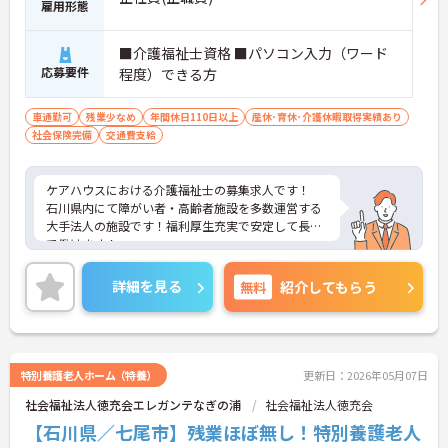
雇用形態
■介護福祉士資格 ■パソコン入力（ワード
応募要件
程度）できる方
車通勤可
残業少なめ
年間休日110日以上
産休･育休･介護休暇取得実績あり
社会保険完備
交通費支給
ケアハウスにおける介護福祉士の募集求人です！
石川県内にて障がい者・高齢者施設を多数運営する
大手法人の施設です！福利厚生充実で安定して長期
で働けます！
ご興味ある方には、面接のポイントなど、さらに詳
細をお話致しますのでお気軽にご相談ください。
詳細を見る
無料
紹介してもらう
特別養護老人ホーム（特養）
更新日：2026年05月07日
社会福祉法人徳充会エレガンテなぎの浦
社会福祉法人徳充会
【石川県／七尾市】残業ほぼ無し！特別養護老人