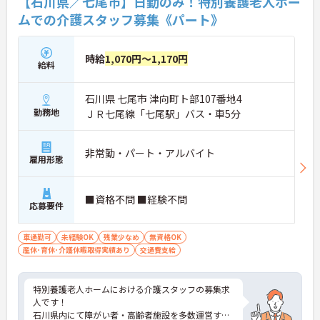
【石川県／七尾市】日勤のみ！特別養護老人ホー
ムでの介護スタッフ募集《パート》
時給
1,070円～1,170円
給料
石川県 七尾市 津向町ト部107番地4
勤務地
ＪＲ七尾線「七尾駅」バス・車5分
非常勤・パート・アルバイト
雇用形態
■資格不問 ■経験不問
応募要件
車通勤可
未経験OK
残業少なめ
無資格OK
産休･育休･介護休暇取得実績あり
交通費支給
特別養護老人ホームにおける介護スタッフの募集求
人です！
石川県内にて障がい者・高齢者施設を多数運営する