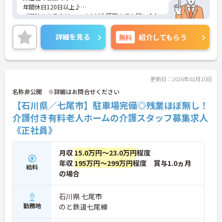
年間休日120日以上♪
ご興味のある方は、マイナビ介護職までお問い合わ
せください。
詳細を見る
無料
紹介してもらう
更新日：2026年02月10日
名称非公開 ※詳細はお問合せください
【石川県／七尾市】駐車場完備◎残業ほぼ無し！
介護付き有料老人ホームの介護スタッフ募集求人
《正社員》
月収
15.0万円～23.0万円
程度
年収
195万円～299万円
程度 賞与1.0ヵ月
給料
の場合
石川県 七尾市
勤務地
のと鉄道七尾線