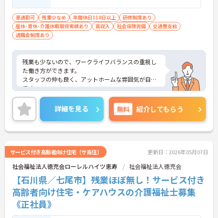
車通勤可
残業少なめ
年間休日110日以上
研修制度あり
産休･育休･介護休暇取得実績あり
高収入
社会保険完備
交通費支給
退職金制度あり
残業も少ないので、ワークライフバランスの重視し
た働き方ができます。
スタッフの仲も良く、アットホームな雰囲気が自慢
です。
ご興味ある方には、面接対策ポイントなど、詳細を
お話しいたしますのでお気軽にご相談ください。
詳細を見る
無料
紹介してもらう
サービス付き高齢者向け住宅（サ高住）
更新日：2026年05月07日
社会福祉法人徳充会ローレルハイツ恵寿
社会福祉法人徳充会
【石川県／七尾市】残業ほぼ無し！サービス付き
高齢者向け住宅・ケアハウスの介護福祉士募集
《正社員》