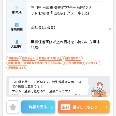
石川県 七尾市 矢田町22号七株田12-5
勤務地
ＪＲ七尾線「七尾駅」バス・車10分
正社員(正職員)
雇用形態
■初任者研修以上の資格をお持ちの方 ■未
応募要件
経験可
車通勤可
残業少なめ
年間休日110日以上
研修制度あり
産休･育休･介護休暇取得実績あり
4月入職可
社会保険完備
交通費支給
退職金制度あり
石川県七尾市にございます、特別養護老人ホームに
て介護職の募集です！
マイカー通勤可能なので、通勤楽々です♪
残業も少ないので、ワークライフバランスの重視し
た働き方ができます。
スタッフの仲も良く、アットホームな雰囲気が自慢
詳細を見る
無料
紹介してもらう
です。
ご興味ある方には、面接対策ポイントなど、詳細を