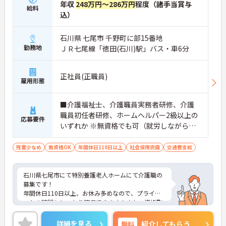
年収
248万円～286万円
程度（諸手当賞与
給料
込）
石川県 七尾市 千野町に部15番地
勤務地
ＪＲ七尾線「徳田(石川)駅」バス・車6分
正社員(正職員)
雇用形態
■介護福祉士、介護職員実務者研修、介護
職員初任者研修、ホームヘルパー2級以上の
応募要件
いずれか ※無資格でも可（就労しながら、
介護職員実務者研修を受講できます。） ■
普通自動車運転免許（AT限定可）があれば
残業少なめ
無資格OK
年間休日110日以上
社会保険完備
交通費支給
尚良し
石川県七尾市にて特別養護老人ホームにて介護職の
募集です！
年間休日110日以上、お休み多めなので、プライベ
ートの時間もしっかり確保できます！また、資格取
得支援も活発で、介護福祉士資格他に対する受験支
援制度を行っております。職場の環境としては、小
詳細を見る
無料
紹介してもらう