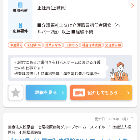
正社員(正職員)
雇用形態
■介護福祉士又は介護職員初任者研修（ヘ
応募要件
ルパー2級）以上 ■経験不問
車通勤可
未経験OK
残業少なめ
日勤のみ
社会保険完備
交通費支給
七尾市にある介護付き有料老人ホームにおける介護
士のお仕事です！
残業ほぼ無し！駐車場完備！海を望む豊かな環境に
ある施設です！
ご興味ある方には、面接のポイントなど、さらに詳
細をお話致しますのでお気軽にご相談ください。
詳細を見る
無料
紹介してもらう
更新日：2026年01月15日
医療法人松原会 七尾松原病院グループホーム スマイル
医療法人松
原会 七尾松原病院