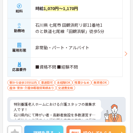
時給
1,070円～1,170円
給料
石川県 七尾市 田鶴浜町リ部11番地1
勤務地
のと鉄道七尾線「田鶴浜駅」徒歩5分
非常勤・パート・アルバイト
雇用形態
■資格不問 ■経験不問
応募要件
駅から徒歩10分以内
車通勤可
未経験OK
残業少なめ
無資格OK
産休･育休･介護休暇取得実績あり
交通費支給
特別養護老人ホームにおける介護スタッフの募集求
人です！
石川県内にて障がい者・高齢者施設を多数運営する
大手法人の施設です！福利厚生充実で安定して長期
で働けます！
ご興味ある方には、面接のポイントなど、さらに詳
詳細を見る
無料
紹介してもらう