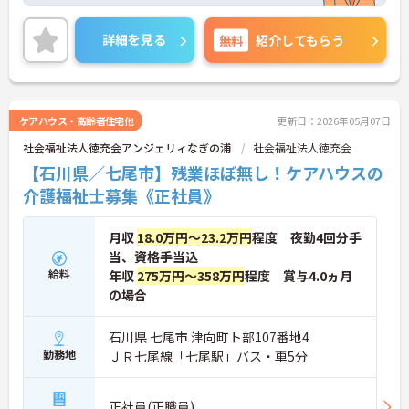
大手法人の施設です！福利厚生充実で安定して長期
で働けます！
ご興味ある方には、面接のポイントなど、さらに詳
詳細を見る
無料
紹介してもらう
細をお話致しますのでお気軽にご相談ください。
ケアハウス・高齢者住宅他
更新日：2026年05月07日
社会福祉法人徳充会アンジェリィなぎの浦
社会福祉法人徳充会
【石川県／七尾市】残業ほぼ無し！ケアハウスの
介護福祉士募集《正社員》
月収
18.0万円～23.2万円
程度 夜勤4回分手
当、資格手当込
給料
年収
275万円～358万円
程度 賞与4.0ヵ月
の場合
石川県 七尾市 津向町ト部107番地4
勤務地
ＪＲ七尾線「七尾駅」バス・車5分
正社員(正職員)