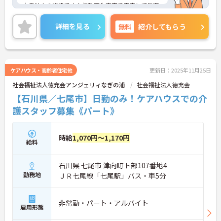
大手法人の施設です！福利厚生充実で安定して長期
で働けます！
ご興味ある方には、面接のポイントなど、さらに詳
詳細を見る
無料
紹介してもらう
細をお話致しますのでお気軽にご相談ください。
ケアハウス・高齢者住宅他
更新日：2025年11月25日
社会福祉法人徳充会アンジェリィなぎの浦
社会福祉法人徳充会
【石川県／七尾市】日勤のみ！ケアハウスでの介
護スタッフ募集《パート》
時給
1,070円～1,170円
給料
石川県 七尾市 津向町ト部107番地4
勤務地
ＪＲ七尾線「七尾駅」バス・車5分
非常勤・パート・アルバイト
雇用形態