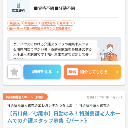
■資格不問 ■経験不問
応募要件
車通勤可
未経験OK
残業少なめ
無資格OK
産休･育休･介護休暇取得実績あり
交通費支給
ケアハウスにおける介護スタッフの募集求人です！
石川県内にて障がい者・高齢者施設を多数運営する
大手法人の施設です！福利厚生充実で安定して長期
で働けます！
ご興味ある方には、面接のポイントなど、さらに詳
細をお話致しますのでお気軽にご相談ください。
詳細を見る
無料
紹介してもらう
特別養護老人ホーム（特養）
更新日：2025年11月25日
社会福祉法人徳充会エレガンテたつるはま
社会福祉法人徳充会
【石川県／七尾市】日勤のみ！特別養護老人ホー
ムでの介護スタッフ募集《パート》