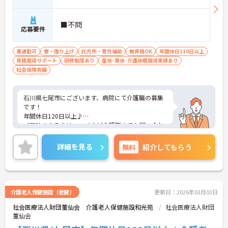
■不問
応募要件
車通勤可
寮・借り上げ
託児所・育児補助
無資格OK
年間休日110日以上
資格取得サポート
研修制度あり
産休･育休･介護休暇取得実績あり
社会保険完備
石川県七尾市にございます、病院にて介護職の募集
です！
年間休日120日以上♪
ご興味のある方は、マイナビ介護職までお問い合わ
せください。
詳細を見る
無料
紹介してもらう
介護老人保健施設（老健）
更新日：2026年03月03日
社会医療法人財団董仙会 介護老人保健施設和光苑
社会医療法人財団
董仙会