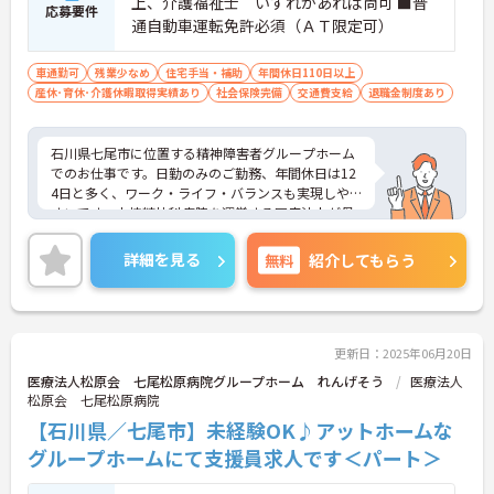
上、介護福祉士 いずれかあれば尚可 ■普
応募要件
通自動車運転免許必須（ＡＴ限定可）
車通勤可
残業少なめ
住宅手当・補助
年間休日110日以上
産休･育休･介護休暇取得実績あり
社会保険完備
交通費支給
退職金制度あり
石川県七尾市に位置する精神障害者グループホーム
でのお仕事です。日勤のみのご勤務、年間休日は12
4日と多く、ワーク・ライフ・バランスも実現しや
すいです。中核精神科病院を運営する医療法人が母
体で安定感も抜群です。ご興味ある方には、面接対
策ポイントなど、さらに詳細をお話しいたしますの
詳細を見る
無料
紹介してもらう
でお気軽にご相談ください！
更新日：2025年06月20日
医療法人松原会 七尾松原病院グループホーム れんげそう
医療法人
松原会 七尾松原病院
【石川県／七尾市】未経験OK♪アットホームな
グループホームにて支援員求人です＜パート＞