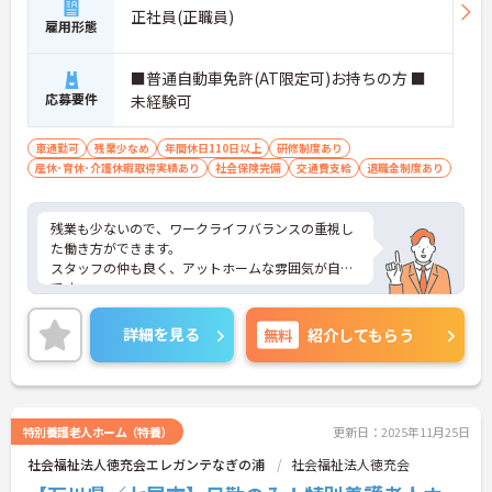
正社員(正職員)
雇用形態
■普通自動車免許(AT限定可)お持ちの方 ■
応募要件
未経験可
車通勤可
残業少なめ
年間休日110日以上
研修制度あり
産休･育休･介護休暇取得実績あり
社会保険完備
交通費支給
退職金制度あり
残業も少ないので、ワークライフバランスの重視し
た働き方ができます。
スタッフの仲も良く、アットホームな雰囲気が自慢
です。
ご興味ある方には、面接対策ポイントなど、詳細を
お話しいたしますのでお気軽にご相談ください。
詳細を見る
無料
紹介してもらう
特別養護老人ホーム（特養）
更新日：2025年11月25日
社会福祉法人徳充会エレガンテなぎの浦
社会福祉法人徳充会