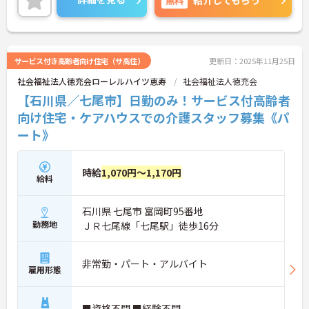
細をお話致しますのでお気軽にご相談ください。
サービス付き高齢者向け住宅（サ高住）
更新日：2025年11月25日
社会福祉法人徳充会ローレルハイツ恵寿
社会福祉法人徳充会
【石川県／七尾市】日勤のみ！サービス付高齢者
向け住宅・ケアハウスでの介護スタッフ募集《パ
ート》
時給
1,070円～1,170円
給料
石川県 七尾市 富岡町95番地
勤務地
ＪＲ七尾線「七尾駅」徒歩16分
非常勤・パート・アルバイト
雇用形態
■資格不問 ■経験不問