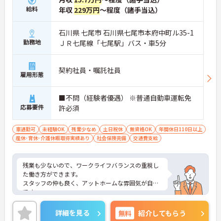
給料
年収
229万円
～程度（諸手当込）
石川県 七尾市 石川県七尾市本府中町ル35-1
勤務地
ＪＲ七尾線「七尾駅」バス・車5分
契約社員・嘱託社員
雇用形態
■不問（経験者優遇） ※普通自動車運転免
応募要件
許必須
車通勤可
未経験OK
残業少なめ
土日祝休
無資格OK
年間休日110日以上
産休･育休･介護休暇取得実績あり
社会保険完備
交通費支給
残業も少ないので、ワークライフバランスの重視し
た働き方ができます。
スタッフの仲も良く、アットホームな雰囲気が自慢
です。
ご興味ある方には、面接対策ポイントなど、詳細を
お話しいたしますのでお気軽にご相談ください。
詳細を見る
無料
紹介してもらう