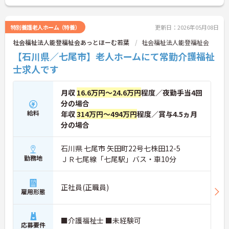
お話しいたしますのでお気軽にご相談ください。
特別養護老人ホーム（特養）
更新日：2026年05月08日
社会福祉法人能登福祉会あっとほーむ若葉
社会福祉法人能登福祉会
【石川県／七尾市】老人ホームにて常勤介護福祉
士求人です
月収
16.6万円～24.6万円
程度／夜勤手当4回
分の場合
給料
年収
314万円～494万円
程度／賞与4.5ヵ月
分の場合
石川県 七尾市 矢田町22号七株田12-5
勤務地
ＪＲ七尾線「七尾駅」バス・車10分
正社員(正職員)
雇用形態
■介護福祉士 ■未経験可
応募要件