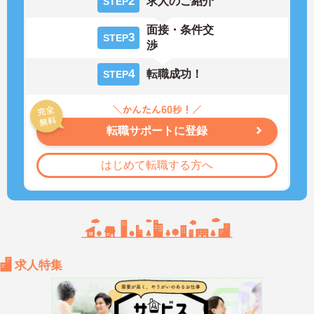
2
求人のご紹介
STEP
面接・条件交
3
STEP
渉
4
転職成功！
STEP
転職サポートに登録
はじめて転職する方へ
求人特集