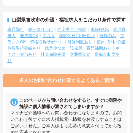
山梨県笛吹市の介護・福祉求人をこだわり条件で探す
車通勤可
寮・借り上げ
住宅手当・補助
未経験OK
管理職
求人
無資格OK
高収入
年間休日110日以上
日勤のみ
ブ
ランクOK
資格取得サポート
研修制度あり
産休･育休･介護
休暇取得実績あり
残業少なめ
託児所・育児補助あり
ボー
ナス・賞与あり
社会保険完備
交通費支給
退職金制度あ
り
求人のお問い合わせに関するよくあるご質問
このページから問い合わせをすると、すぐに病院や
施設に個人情報が渡されてしまいますか？
マイナビ介護職へのお問い合わせになりますので、お問
い合わせ後すぐに求人掲載元へ情報をお渡しすることは
ございません。ご本人様より応募の意志を伺ってから改
めて応募となります。