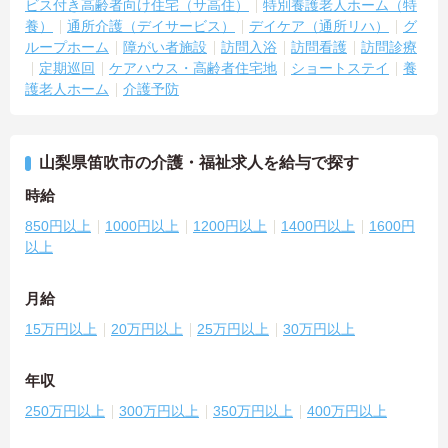
ビス付き高齢者向け住宅（サ高住）
特別養護老人ホーム（特
養）
通所介護（デイサービス）
デイケア（通所リハ）
グ
ループホーム
障がい者施設
訪問入浴
訪問看護
訪問診療
定期巡回
ケアハウス・高齢者住宅地
ショートステイ
養
護老人ホーム
介護予防
山梨県笛吹市の介護・福祉求人を給与で探す
時給
850円以上
1000円以上
1200円以上
1400円以上
1600円
以上
月給
15万円以上
20万円以上
25万円以上
30万円以上
年収
250万円以上
300万円以上
350万円以上
400万円以上