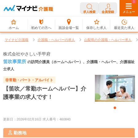
0
1
求人検索
会員登録
メニュー
ホーム
初めての方へ
面談会場一覧
保存した求人
最近見た求人
マイナビ介護職
介護職・ヘルパーの求人
山梨県の介護職・ヘルパー求人
株式会社やさしい手甲府
笛吹事業所
の訪問介護員（ホームヘルパー）、介護職・ヘルパー、介護福祉
士求人
非常勤・パート・アルバイト
【笛吹／常勤ホームヘルパー】介
護事業の求人です！
更新日：2026年02月16日 求人番号：460840
勤務地