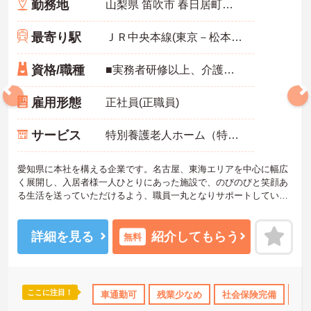
勤務地
山梨県 笛吹市 春日居町鎮目301番地
最寄り駅
ＪＲ中央本線(東京－松本)「春日居町駅」バス・車3分
資格/職種
■実務者研修以上、介護福祉士 ※実務経験1年以上
雇用形態
正社員(正職員)
サービス
特別養護老人ホーム（特養）
愛知県に本社を構える企業です。名古屋、東海エリアを中心に幅広
く展開し、入居者様一人ひとりにあった施設で、のびのびと笑顔あ
る生活を送っていただけるよう、職員一丸となりサポートしていま
す。介護士のほか管理栄養士や音楽療法士など、さまざまな専門知
識を持ったスタッフが在籍し、各セクションの垣根を超えて連携も
しっかりとあり、相談しやすい環境です。現場のICT化も進んでお
詳細を見る
紹介してもらう
無料
り、iPadを使ってケア記録ができるシステムを導入したり、Bluetoo
th通信でバイタル測定機器を連動させたりと、業務の負担、効率化
にも力を入れいています。その分残業も少なくなり、また、ご利用
者様との時間も大切にしていただけます。ご興味のある方は、お気
ここに注目！
修制度あり
ボーナス・賞与あり
車通勤可
残業少なめ
社会保険完備
社会保険完備
交通費支給
交
退
軽にお問い合わせください。