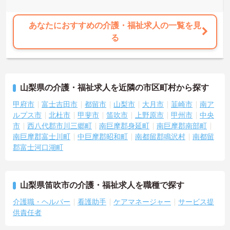
あなたにおすすめの介護・福祉求人の一覧を見
る
山梨県の介護・福祉求人を近隣の市区町村から探す
甲府市
富士吉田市
都留市
山梨市
大月市
韮崎市
南ア
ルプス市
北杜市
甲斐市
笛吹市
上野原市
甲州市
中央
市
西八代郡市川三郷町
南巨摩郡身延町
南巨摩郡南部町
南巨摩郡富士川町
中巨摩郡昭和町
南都留郡鳴沢村
南都留
郡富士河口湖町
山梨県笛吹市の介護・福祉求人を職種で探す
介護職・ヘルパー
看護助手
ケアマネージャー
サービス提
供責任者