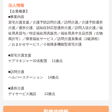
法人情報
【企業概要】
■事業内容
居宅介護支援／介護予防訪問介護／訪問介護／介護予防通所
介護／通所介護、認知症対応型通所介護／訪問入浴介護／福
祉用具貸与／特定福祉用具販売／福祉用具中古品売買（古物
商許可）／障害福祉サービス／訪問介護員養成（2級課程）
／おまかせサービス／小規模多機能型居宅介護
■居宅介護支援
ケアマネジャー32名配置 11拠点
■訪問介護
ヘルパーステーション 14拠点
■通所介護
デイサービス施設 12拠点
勤務地情報