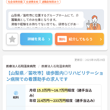
社会保険完備
交通費支給
退職金制度あり
山梨県／笛吹市に位置するグループホームにて、介
護職員としてのお仕事となります。
資格や経験をお持ちでない方でも、研修などがある
ので安心してお仕事を始めることができます！キャ
リアップも可能なので、ぜひご自身の強みを伸ばし
ていきませんか？
詳細を見る
無料
紹介してもらう
ご興味ある方は面接ポイントをお伝えしますので、
お気軽にお問い合わせください♪
更新日：2025年05月29日
医療法人石和温泉病院
医療法人石和温泉病院
【山梨県／笛吹市】徒歩圏内◎リハビリテーショ
ン病院での看護助手の求人です
月収
15.3万円～16.7万円
程度（諸手当込
み）
給料
年収
214万円～233万円
程度（諸手当込み）