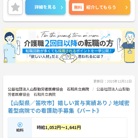
能型居宅介護等、幅広いサービスを提供することで
詳細を見る
無料
紹介してもらう
利用者様だけでなく、社員も
イキイキと出来る会社を目指し甲府エリアを中心に
現在も成長し続けています。
更新日：2025年12月11日
公益社団法人山梨勤労者医療協会 石和共立病院
公益社団法人山梨勤
労者医療協会 石和共立病院
【山梨県／笛吹市】嬉しい賞与実績あり♪地域密
着型病院での看護助手募集《パート》
時給
1,052円～1,641円
給料