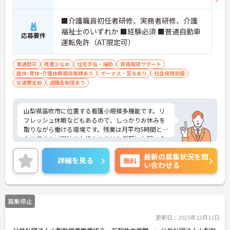
■介護職員初任者研修、実務者研修、介護
福祉士のいずれか ■経験必須 ■普通自動車
応募要件
運転免許（AT限定可）
車通勤可
残業少なめ
住宅手当・補助
資格取得サポート
産休･育休･介護休暇取得実績あり
ボーナス・賞与あり
社会保険完備
交通費支給
退職金制度あり
山梨県笛吹市に位置する看護小規模多機能です。リ
フレッシュ休暇などもあるので、しっかりお休みを
取りながら働ける環境です。残業は月平均5時間と少
なめです！ご興味をお持ちの方はお気軽にお問い合
わせください。
最新の募集状況を問
詳細を見る
無料
い合わせる
募集停止
更新日：2025年12月11日