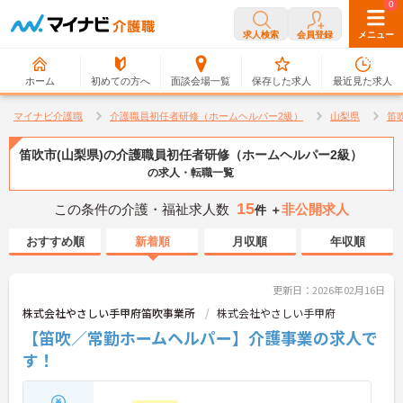
0
0
求人検索
会員登録
メニュー
ホーム
初めての方へ
面談会場一覧
保存した求人
最近見た求人
マイナビ介護職
介護職員初任者研修（ホームヘルパー2級）
山梨県
笛
笛吹市(山梨県)の介護職員初任者研修（ホームヘルパー2級）
の求人・転職一覧
15
この条件の介護・福祉求人数
非公開求人
件 ＋
おすすめ順
新着順
月収順
年収順
更新日：2026年02月16日
株式会社やさしい手甲府笛吹事業所
株式会社やさしい手甲府
【笛吹／常勤ホームヘルパー】介護事業の求人で
す！