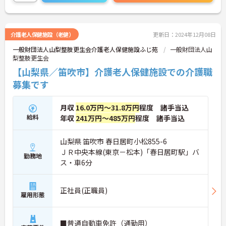
介護老人保健施設（老健）
更新日：2024年12月08日
一般財団法人山梨整肢更生会介護老人保健施設ふじ苑
一般財団法人山
梨整肢更生会
【山梨県／笛吹市】介護老人保健施設での介護職
募集です
月収
16.0万円～31.8万円
程度 諸手当込
給料
年収
241万円～485万円
程度 諸手当込
山梨県 笛吹市 春日居町小松855-6
ＪＲ中央本線(東京－松本)「春日居町駅」バ
勤務地
ス・車6分
正社員(正職員)
雇用形態
■普通自動車免許（通勤用）