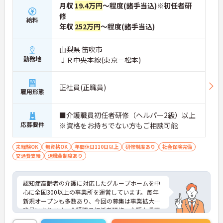
月収
19.4万円
～程度(諸手当込)※初任者研
修
給料
年収
252万円
～程度(諸手当込)
山梨県 笛吹市
勤務地
ＪＲ中央本線(東京－松本)
正社員(正職員)
雇用形態
■介護職員初任者研修（ヘルパー2級）以上
応募要件
※資格をお持ちでない方もご相談可能
未経験OK
無資格OK
年間休日110日以上
研修制度あり
社会保険完備
交通費支給
退職金制度あり
認知症高齢者の介護に対応したグループホームを中
心に全国300以上の事業所を運営しています。毎年
新規オープンも多数あり、今回の募集は事業拡大が
背景にあります。介護職員初任者研修、介護支援専
門員、タクティールケアなどの資格取得のサポート