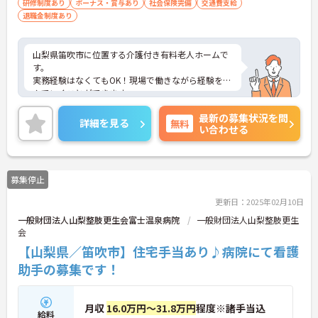
研修制度あり
ボーナス・賞与あり
社会保険完備
交通費支給
退職金制度あり
山梨県笛吹市に位置する介護付き有料老人ホームで
す。
実務経験はなくてもOK！現場で働きながら経験を積
んでいくことができます。
年間休日も120日以上としっかりお休みも取得出来
最新の募集状況を問
るので、ワークライフバランスを大切にしたい方に
詳細を見る
無料
い合わせる
オススメです。
ご興味をお持ちの方はお気軽にお問い合わせくださ
い。
募集停止
更新日：2025年02月10日
一般財団法人山梨整肢更生会富士温泉病院
一般財団法人山梨整肢更生
会
【山梨県／笛吹市】住宅手当あり♪病院にて看護
助手の募集です！
月収
16.0万円～31.8万円
程度※諸手当込
給料