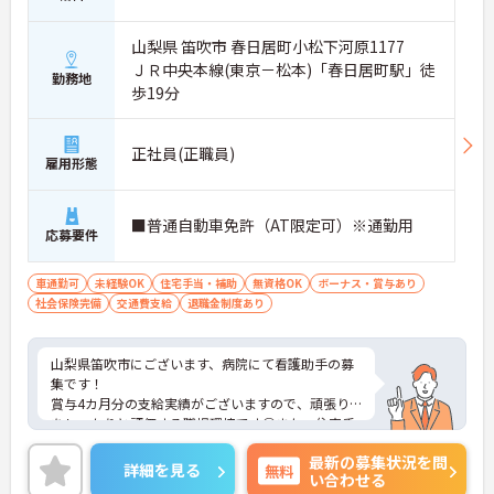
山梨県 笛吹市 春日居町小松下河原1177
ＪＲ中央本線(東京－松本)「春日居町駅」徒
勤務地
歩19分
正社員(正職員)
雇用形態
■普通自動車免許（AT限定可）※通勤用
応募要件
車通勤可
未経験OK
住宅手当・補助
無資格OK
ボーナス・賞与あり
社会保険完備
交通費支給
退職金制度あり
山梨県笛吹市にございます、病院にて看護助手の募
集です！
賞与4カ月分の支給実績がございますので、頑張り
をしっかりと評価する職場環境です◎また、住宅手
当の支給含め、各種手当も充実しておりますので、
最新の募集状況を問
長期的な就業をしやすい環境です。
詳細を見る
無料
い合わせる
ご興味のある方は、マイナビ介護職までお問い合わ