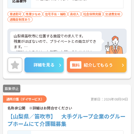
応募要件
車通勤可
残業少なめ
住宅手当・補助
高収入
社会保険完備
交通費支給
退職金制度あり
山梨県笛吹市に位置する施設での求人です。
残業がほぼないので、プライベートとの両立ができ
ます。
ご興味のある方は、お気軽にお問い合わせくださ
い。
詳細を見る
無料
紹介してもらう
募集停止
通所介護（デイサービス）
更新日：2026年08月04日
名称非公開 ※詳細はお問合せください
【山梨県／笛吹市】 大手グループ企業のグルー
プホームにて介護職募集