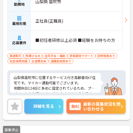
山梨県 笛吹市
勤務地
正社員(正職員)
雇用形態
■初任者研修以上必須 ■経験をお持ちの方
応募要件
車通勤可
残業少なめ
住宅手当・補助
資格取得サポート
研修制度あり
社会保険完備
交通費支給
退職金制度あり
山梨県笛吹市に位置するサービス付き高齢者向け住
宅です。マイカー通勤可能でございます。
年間休日124日と多めに設定されているため、プラ
イベートを大切にしたい方におすすめの求人です。
資格や経験を活かして即戦力として働いていただけ
最新の募集状況を問
ます。
詳細を見る
無料
い合わせる
ご興味のある方には、面接対策ポイントなど、さら
に詳細をお話しいたしますのでお気軽にご相談くだ
さい！
募集停止