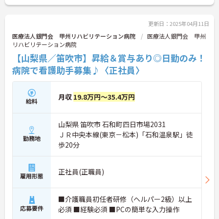
更新日：2025年04月11日
医療法人銀門会 甲州リハビリテーション病院
医療法人銀門会 甲州
リハビリテーション病院
【山梨県／笛吹市】昇給＆賞与あり◎日勤のみ！
病院で看護助手募集♪〈正社員〉
月収
19.8万円～35.4万円
給料
山梨県 笛吹市 石和町四日市場2031
ＪＲ中央本線(東京－松本)「石和温泉駅」徒
勤務地
歩20分
正社員(正職員)
雇用形態
■介護職員初任者研修（ヘルパー2級）以上
応募要件
必須 ■経験必須 ■PCの簡単な入力操作