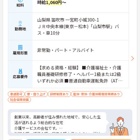
時給
1,060円
～
給料
山梨県 笛吹市 一宮町小城300-1
ＪＲ中央本線(東京－松本)「山梨市駅」バ
勤務地
ス・車10分
非常勤・パート・アルバイト
雇用形態
【求める資格・経験】 ■介護福祉士・介護
職員基礎研修修了・ヘルパー1級または2級
応募要件
いずれか必須 ■普通自動車運転免許（AT限
定可）
車通勤可
寮・借り上げ
研修制度あり
産休･育休･介護休暇取得実績あり
社会保険完備
創業以来、高齢者が住み慣れた地域で、安心した生
活が送れるよう総合的な在宅
介護サービスの会社です。
訪問介護、通所介護、居宅介護支援を中心に、福祉
用具、訪問入浴、小規模多機