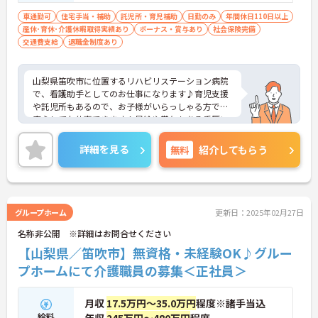
車通勤可
住宅手当・補助
託児所・育児補助
日勤のみ
年間休日110日以上
産休･育休･介護休暇取得実績あり
ボーナス・賞与あり
社会保険完備
交通費支給
退職金制度あり
山梨県笛吹市に位置するリハビリステーション病院
で、看護助手としてのお仕事になります♪育児支援
や託児所もあるので、お子様がいらっしゃる方でも
安心してお仕事できます！昇給や賞与もある手厚い
待遇で、とてもやりがいのある環境です！ご興味あ
る方は面接ポイントをお伝えしますので、お気軽に
詳細を見る
無料
紹介してもらう
お問い合わせください♪
グループホーム
更新日：2025年02月27日
名称非公開 ※詳細はお問合せください
【山梨県／笛吹市】無資格・未経験OK♪グルー
プホームにて介護職員の募集＜正社員＞
月収
17.5万円～35.0万円
程度※諸手当込
給料