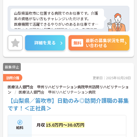
山梨県笛吹市に位置する病院でのお仕事です。介護
系の資格がない方もチャレンジいただけます。
医療機関で活躍できるやりがいのあるお仕事です。
日勤のみで残業は月平均5時間ですので、勤務終了
後の予定も立てやすいです。
最新の募集状況を問
昇給や賞与制度があり頑張りが評価されてしっかり
詳細を見る
無料
い合わせる
と職員に還元されます。
ご興味ある方には、面接対策ポイントなど、さらに
詳細をお話しいたしますのでお気軽にご相談くださ
い！
募集停止
訪問介護
更新日：2025年02月28日
医療法人銀門会 甲州リハビリテーション病院甲州訪問リハビリテーショ
ン
医療法人銀門会 甲州リハビリテーション病院
【山梨県／笛吹市】日勤のみ◎訪問介護職の募集
です！＜正社員＞
月収
15.0万円～30.0万円
給料