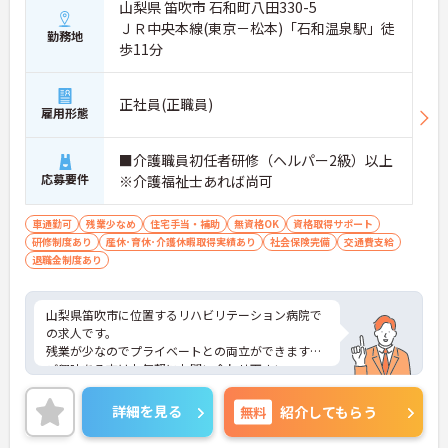
山梨県 笛吹市 石和町八田330-5
ＪＲ中央本線(東京－松本)「石和温泉駅」徒
勤務地
歩11分
正社員(正職員)
雇用形態
■介護職員初任者研修（ヘルパー2級）以上
応募要件
※介護福祉士あれば尚可
車通勤可
残業少なめ
住宅手当・補助
無資格OK
資格取得サポート
研修制度あり
産休･育休･介護休暇取得実績あり
社会保険完備
交通費支給
退職金制度あり
山梨県笛吹市に位置するリハビリテーション病院で
の求人です。
残業が少なのでプライベートとの両立ができます。
ご興味ある方はお気軽にお問い合わせ下さい。
詳細を見る
無料
紹介してもらう