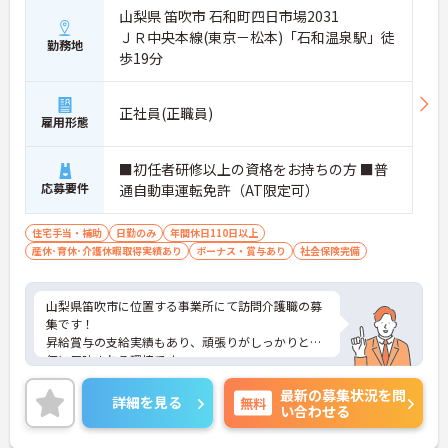
山梨県 笛吹市 石和町四日市場2031
ＪＲ中央本線(東京－松本)「石和温泉駅」徒
勤務地
歩19分
正社員(正職員)
雇用形態
■初任者研修以上の資格をお持ちの方 ■普
応募要件
通自動車運転免許（AT限定可）
住宅手当・補助
日勤のみ
年間休日110日以上
産休･育休･介護休暇取得実績あり
ボーナス・賞与あり
社会保険完備
山梨県笛吹市に位置する事業所にて訪問介護職の募
集です！
昇給賞与の支給実績もあり、頑張りがしっかりと評
価に反映される環境です。
ご興味ある方には、面接対策ポイントなど、さらに
最新の募集状況を問
詳細をお話しいたしますのでお気軽にご相談くださ
詳細を見る
無料
い合わせる
い！