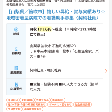
公益社団法人山梨勤労者医療協会 石和共立病院
公益社団法人山梨勤
労者医療協会 石和共立病院
【山梨県／笛吹市】嬉しい昇給・賞与実績あり☆
地域密着型病院での看護助手募集〈契約社員〉
月収
18.3万円
～程度 （※時給×173.7時間
給料
にて算出）
山梨県 笛吹市 石和町広瀬623
ＪＲ中央本線(東京－松本)「石和温泉駅」バ
勤務地
ス・車7分
契約社員・嘱託社員
雇用形態
■資格・経験不問 ■PC入力できる方（簡単
応募要件
な入力）
車通勤可
未経験OK
残業少なめ
無資格OK
産休･育休･介護休暇取得実績あり
ボーナス・賞与あり
社会保険完備
交通費支給
退職金制度あり