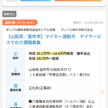
せください。
募集停止
通所介護（デイサービス）
更新日：2025年02月03日
ポシブル医科学株式会社ポシブル石和
ポシブル医科学株式会社
【山梨県／笛吹市】マイカー通勤可 デイサービ
スでの介護職募集
月収
20.1万円～24.6万円
程度 諸手当込
給料
年収
241万円
～程度
山梨県 笛吹市 石和町井戸72
勤務地
ＪＲ身延線「甲斐住吉駅」バス・車10分
正社員(正職員)
雇用形態
■介護職員初任者研修（ヘルパー2級）以上
※普通自動車運転免許（ＡＴ限定可）あれ