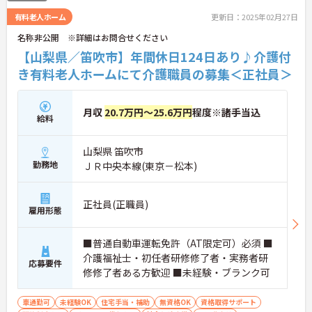
有料老人ホーム
更新日：2025年02月27日
名称非公開 ※詳細はお問合せください
【山梨県／笛吹市】年間休日124日あり♪介護付
き有料老人ホームにて介護職員の募集＜正社員＞
月収
20.7万円～25.6万円
程度※諸手当込
給料
山梨県 笛吹市
勤務地
ＪＲ中央本線(東京－松本)
正社員(正職員)
雇用形態
■普通自動車運転免許（AT限定可）必須 ■
介護福祉士・初任者研修修了者・実務者研
応募要件
修修了者ある方歓迎 ■未経験・ブランク可
車通勤可
未経験OK
住宅手当・補助
無資格OK
資格取得サポート