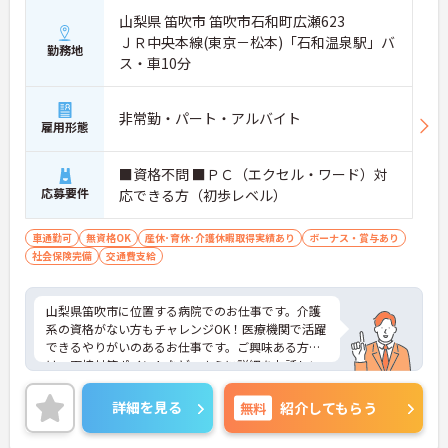
山梨県 笛吹市 笛吹市石和町広瀬623
ＪＲ中央本線(東京－松本)「石和温泉駅」バ
勤務地
ス・車10分
非常勤・パート・アルバイト
雇用形態
■資格不問 ■ＰＣ（エクセル・ワード）対
応募要件
応できる方（初歩レベル）
車通勤可
無資格OK
産休･育休･介護休暇取得実績あり
ボーナス・賞与あり
社会保険完備
交通費支給
山梨県笛吹市に位置する病院でのお仕事です。介護
系の資格がない方もチャレンジOK！医療機関で活躍
できるやりがいのあるお仕事です。ご興味ある方に
は、面接対策ポイントなど、さらに詳細をお話しい
たしますのでお気軽にご相談ください！
詳細を見る
無料
紹介してもらう