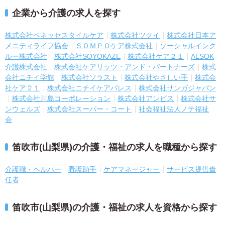
企業から介護の求人を探す
株式会社ベネッセスタイルケア
株式会社ツクイ
株式会社日本ア
メニティライフ協会
ＳＯＭＰＯケア株式会社
ソーシャルインク
ルー株式会社
株式会社SOYOKAZE
株式会社ケア２１
ALSOK
介護株式会社
株式会社ケアリッツ・アンド・パートナーズ
株式
会社ニチイ学館
株式会社ソラスト
株式会社やさしい手
株式会
社ケア２１
株式会社ニチイケアパレス
株式会社サンガジャパン
株式会社川島コーポレーション
株式会社アンビス
株式会社サ
ンウェルズ
株式会社スーパー・コート
社会福祉法人ノテ福祉
会
笛吹市(山梨県)の介護・福祉の求人を職種から探す
介護職・ヘルパー
看護助手
ケアマネージャー
サービス提供責
任者
笛吹市(山梨県)の介護・福祉の求人を資格から探す