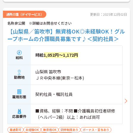
通所介護（デイサービス）
更新日：2025年12月02日
名称非公開 ※詳細はお問合せください
【山梨県／笛吹市】無資格OK◎未経験OK！グル
ープホームの介護職員募集です♪＜契約社員＞
時給
1,052円～1,172円
給料
山梨県 笛吹市
勤務地
ＪＲ中央本線(東京－松本)
契約社員・嘱託社員
雇用形態
■資格、経験：不問 ■介護職員初任者研修
応募要件
（ヘルパー2級）以上：あれば尚可
車通勤可
未経験OK
無資格OK
研修制度あり
ボーナス・賞与あり