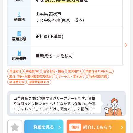
年収
245万円～480万円
程度
山梨県 笛吹市
勤務地
ＪＲ中央本線(東京－松本)
正社員(正職員)
雇用形態
■無資格・未経験可
応募要件
車通勤可
未経験OK
住宅手当・補助
無資格OK
年間休日110日以上
産休･育休･介護休暇取得実績あり
ボーナス・賞与あり
社会保険完備
交通費支給
退職金制度あり
山梨県笛吹市に位置するグループホームです。資格
や経験などは問いません！どなたでも介護のお仕事
にチャレンジしていただける環境です。年間休日も1
10日あり、しっかり働いてしっかり休める、社員に
とって理想の働き方を実現できます。ご興味をお持
ちの方はお気軽にお問い合わせください。
詳細を見る
無料
紹介してもらう