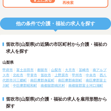
▲上に戻る
再検索
他の条件で介護・福祉の求人を探す
笛吹市(山梨県)の近隣の市区町村から介護・福祉の
求人を探す
山梨県
甲府市
富士吉田市
都留市
山梨市
大月市
韮崎市
南アルプ
ス市
北杜市
甲斐市
笛吹市
上野原市
甲州市
中央市
西八
代郡市川三郷町
南巨摩郡身延町
南巨摩郡南部町
南巨摩郡富士
川町
中巨摩郡昭和町
南都留郡鳴沢村
南都留郡富士河口湖町
笛吹市(山梨県)の介護・福祉の求人を雇用形態から
探す