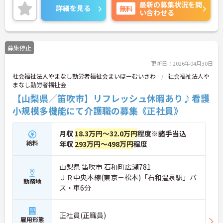
最新の募集状況を問
あり！現場を最大限サポートするために、教育・研
詳細を見る
無料
い合わせる
修・採用を専門とする部署や、コンプライアンスを
推進する部署があり、グループ企業を含めた柔軟か
つ強固なバックアップがあります。ご興味ある方に
は、面接対策ポイントなど、さらに詳細をお話しい
募集停止
たしますのでお気軽にご相談ください。
更新日：2026年04月30日
社会福祉法人やまなし勤労者福祉会まいほーむいさわ
社会福祉法人や
まなし勤労者福祉会
【山梨県／笛吹市】リフレッシュ休暇あり♪看護
小規模多機能にて介護職の募集《正社員》
月収
18.3万円～32.0万円
程度※諸手当込
給料
年収
293万円～498万円
程度
山梨県 笛吹市 石和町広瀬781
ＪＲ中央本線(東京－松本)「石和温泉駅」バ
勤務地
ス・車6分
正社員(正職員)
雇用形態