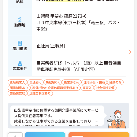
給料
山梨県 甲斐市 篠原2173-6
ＪＲ中央本線(東京－松本)「竜王駅」バス・
勤務地
車6分
正社員(正職員)
雇用形態
■実務者研修（ヘルパー1級）以上 ■普通自
応募要件
動車運転免許必須（AT限定可）
管理職求人
車通勤可
未経験OK
残業少なめ
住宅手当・補助
日勤のみ
研修制度あり
産休･育休･介護休暇取得実績あり
高収入
社会保険完備
交通費支給
退職金制度あり
山梨県甲斐市に位置する訪問介護事業所にてサービ
ス提供責任者募集です。
成長しながら仕事ができる企業を目指しており、
様々な研修を取り揃えています。初めてサービス提
供責任者にチャレンジする方も、丁寧に指導してく