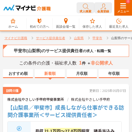
0
0
求人検索
会員登録
メニュー
ホーム
初めての方へ
面談会場一覧
保存した求人
最近見た求人
マイナビ介護職
サービス提供責任者
山梨県
甲斐市
山梨県のサー
甲斐市(山梨県)のサービス提供責任者
の求人・転職一覧
1
この条件の介護・福祉求人数
非公開求人
件 ＋
おすすめ順
新着順
月収順
年収順
訪問介護
更新日：2025年05月07日
株式会社やさしい手甲府甲斐事業所
株式会社やさしい手甲府
【山梨県／甲斐市】成長しながら仕事ができる訪
問介護事業所＜サービス提供責任者＞
月収
21.1万円～27.0万円
程度 諸手当込み