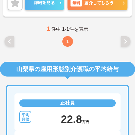
ださいますので、ご安心ください！
詳細を見る
無料
紹介してもらう
ご興味のある方には、面接対策ポイントなど、さら
に詳細をお話しいたしますので、お気軽にご相談く
ださい。
1
件中 1-1件を表示
1
山梨県の雇用形態別介護職の平均給与
正社員
22.8
万円