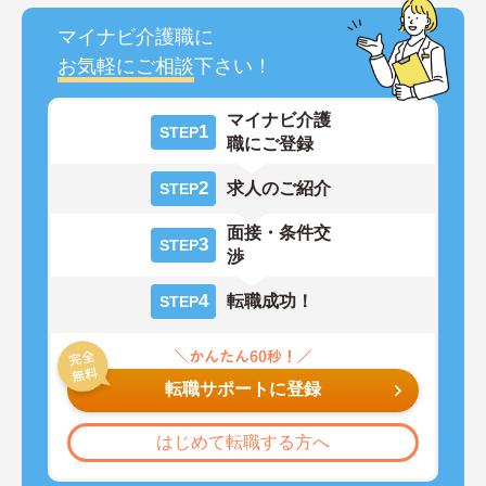
マイナビ介護職に
お気軽にご相談
下さい！
マイナビ介護
1
STEP
職にご登録
2
求人のご紹介
STEP
面接・条件交
3
STEP
渉
4
転職成功！
STEP
転職サポートに登録
はじめて転職する方へ