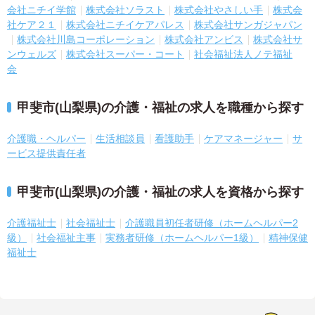
会社ニチイ学館
株式会社ソラスト
株式会社やさしい手
株式会
社ケア２１
株式会社ニチイケアパレス
株式会社サンガジャパン
株式会社川島コーポレーション
株式会社アンビス
株式会社サ
ンウェルズ
株式会社スーパー・コート
社会福祉法人ノテ福祉
会
甲斐市(山梨県)の介護・福祉の求人を職種から探す
介護職・ヘルパー
生活相談員
看護助手
ケアマネージャー
サ
ービス提供責任者
甲斐市(山梨県)の介護・福祉の求人を資格から探す
介護福祉士
社会福祉士
介護職員初任者研修（ホームヘルパー2
級）
社会福祉主事
実務者研修（ホームヘルパー1級）
精神保健
福祉士