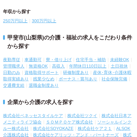
年収から探す
250万円以上
300万円以上
甲斐市(山梨県)の介護・福祉の求人をこだわり条件
から探す
夜勤専従
車通勤可
寮・借り上げ
住宅手当・補助
未経験OK
管理職求人
無資格OK
高収入
年間休日110日以上
土日祝休
日勤のみ
資格取得サポート
研修制度あり
産休･育休･介護休暇
取得実績あり
残業少なめ
ボーナス・賞与あり
社会保険完備
交通費支給
退職金制度あり
企業から介護の求人を探す
株式会社ベネッセスタイルケア
株式会社ツクイ
株式会社日本ア
メニティライフ協会
ＳＯＭＰＯケア株式会社
ソーシャルインク
ルー株式会社
株式会社SOYOKAZE
株式会社ケア２１
ALSOK
介護株式会社
株式会社ケアリッツ・アンド・パートナーズ
株式