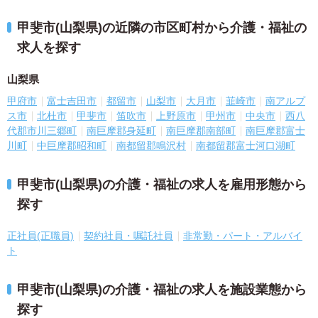
甲斐市(山梨県)の近隣の市区町村から介護・福祉の
求人を探す
山梨県
甲府市
富士吉田市
都留市
山梨市
大月市
韮崎市
南アルプ
ス市
北杜市
甲斐市
笛吹市
上野原市
甲州市
中央市
西八
代郡市川三郷町
南巨摩郡身延町
南巨摩郡南部町
南巨摩郡富士
川町
中巨摩郡昭和町
南都留郡鳴沢村
南都留郡富士河口湖町
甲斐市(山梨県)の介護・福祉の求人を雇用形態から
探す
正社員(正職員)
契約社員・嘱託社員
非常勤・パート・アルバイ
ト
甲斐市(山梨県)の介護・福祉の求人を施設業態から
探す