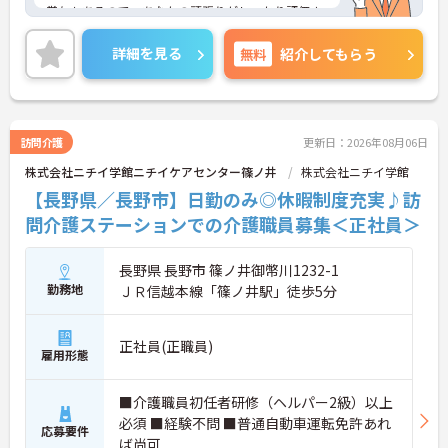
賞与もあるので、あなたの頑張りがしっかり評価さ
れます◎ご興味のある方は、面接ポイントをお伝え
しますので、お気軽にご連絡ください。
詳細を見る
無料
紹介してもらう
訪問介護
更新日：2026年08月06日
株式会社ニチイ学館ニチイケアセンター篠ノ井
株式会社ニチイ学館
【長野県／長野市】日勤のみ◎休暇制度充実♪訪
問介護ステーションでの介護職員募集＜正社員＞
長野県 長野市 篠ノ井御幣川1232-1
勤務地
ＪＲ信越本線「篠ノ井駅」徒歩5分
正社員(正職員)
雇用形態
■介護職員初任者研修（ヘルパー2級）以上
必須 ■経験不問 ■普通自動車運転免許あれ
応募要件
ば尚可