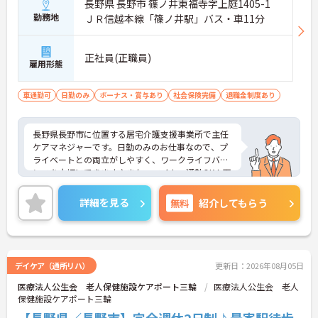
長野県 長野市 篠ノ井東福寺字上庭1405-1
勤務地
ＪＲ信越本線「篠ノ井駅」バス・車11分
正社員(正職員)
雇用形態
車通勤可
日勤のみ
ボーナス・賞与あり
社会保険完備
退職金制度あり
長野県長野市に位置する居宅介護支援事業所で主任
ケアマネジャーです。日勤のみのお仕事なので、プ
ライベートとの両立がしやすく、ワークライフバラ
ンスを大切にできます♪また、マイカー通勤OK！天
候を気にせずに通勤ができます◎ご興味のある方は
ご面接のポイントお伝えしますのでご気軽にお問い
詳細を見る
無料
紹介してもらう
合わせください。
デイケア（通所リハ）
更新日：2026年08月05日
医療法人公生会 老人保健施設ケアポート三輪
医療法人公生会 老人
保健施設ケアポート三輪
【長野県／長野市】完全週休2日制♪最寄駅徒歩