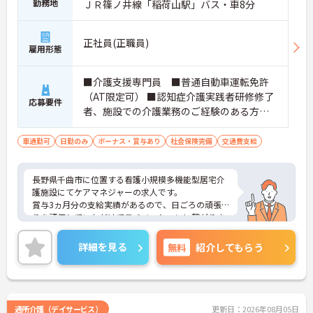
勤務地
ＪＲ篠ノ井線「稲荷山駅」バス・車8分
正社員(正職員)
雇用形態
■介護支援専門員 ■普通自動車運転免許
（AT限定可） ■認知症介護実践者研修修了
応募要件
者、施設での介護業務のご経験のある方歓
迎
車通勤可
日勤のみ
ボーナス・賞与あり
社会保険完備
交通費支給
長野県千曲市に位置する看護小規模多機能型居宅介
護施設にてケアマネジャーの求人です。
賞与3ヵ月分の支給実績があるので、日ごろの頑張
りを評価していただけてモチベーションに繋がりま
すね◎
17時終業で残業月3時間程度とワークライフバラン
詳細を見る
無料
紹介してもらう
スの良さも魅力のひとつです。
ご興味のある方には、面接対策ポイントなど、さら
に詳細をご案内しますのでお気軽にご相談くださ
い！
通所介護（デイサービス）
更新日：2026年08月05日