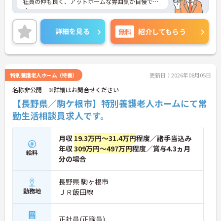
社員の仲も良く、アットホームな雰囲気が自慢で
す。
ご興味ある方には、面接対策ポイントなど、詳細を
お話しいたしますのでお気軽にご相談ください。
詳細を見る
無料
紹介してもらう
特別養護老人ホーム（特養）
更新日：2026年08月05日
名称非公開 ※詳細はお問合せください
【長野県／駒ケ根市】特別養護老人ホームにて常
勤生活相談員求人です。
月収
19.3万円～31.4万円
程度／諸手当込み
年収
309万円～497万円
程度／賞与4.3ヵ月
給料
分の場合
長野県 駒ヶ根市
勤務地
ＪＲ飯田線
正社員(正職員)