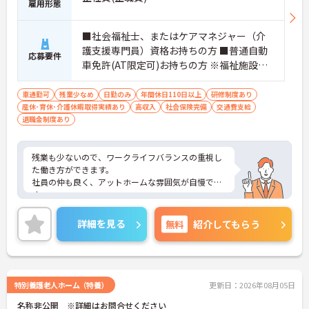
雇用形態
■社会福祉士、またはケアマネジャー（介
護支援専門員）資格お持ちの方 ■普通自動
応募要件
車免許(AT限定可)お持ちの方 ※福祉施設等
での相談業務経験者 ※パソコン操作可能な
方(ワード・エクセル・専用ソフト)
車通勤可
残業少なめ
日勤のみ
年間休日110日以上
研修制度あり
産休･育休･介護休暇取得実績あり
高収入
社会保険完備
交通費支給
退職金制度あり
残業も少ないので、ワークライフバランスの重視し
た働き方ができます。
社員の仲も良く、アットホームな雰囲気が自慢で
す。
ご興味ある方には、面接対策ポイントなど、詳細を
お話しいたしますのでお気軽にご相談ください。
詳細を見る
無料
紹介してもらう
特別養護老人ホーム（特養）
更新日：2026年08月05日
名称非公開 ※詳細はお問合せください