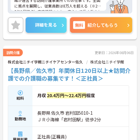
館が運営する訪問介護事業所でのお仕事です。全国
に拠点を展開し、従業員数は8万人を超える（※202
5年2月時点）安定基盤のもと、安心して長く働きた
い方に最適な環境です。資格取得支援制度など、ス
キルアップを支援する体制も充実しており、未経験
詳細を見る
無料
紹介してもらう
の方でも安心してチャレンジできます。子育て中の
スタッフ、中高年、シニア世代と幅広い世代が活躍
されており、様々なシフトバリエーションがあるた
め、ライフステージに合わせた無理のない勤務が叶
います。ご興味のある方には、面接対策ポイントな
訪問介護
更新日：2026年08月06日
ど、さらに詳細をお話ししますのでお気軽にご相談
株式会社ニチイ学館ニチイケアセンター佐久
株式会社ニチイ学館
ください！
【長野県／佐久市】年間休日120日以上★訪問介
護での介護職の募集です！＜正社員＞
月収
20.4万円～22.4万円
程度
給料
長野県 佐久市 岩村田5010-1
勤務地
ＪＲ小海線「岩村田駅」徒歩2分
正社員(正職員)
雇用形態