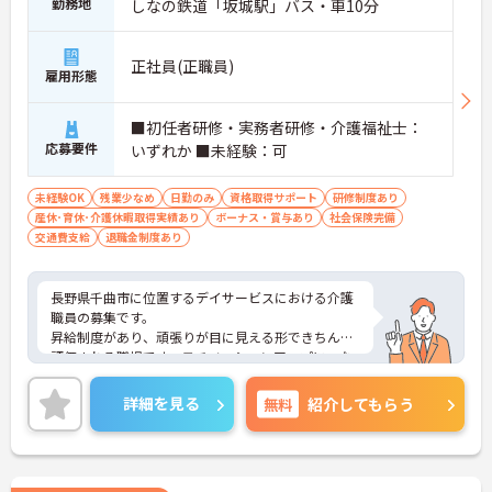
勤務地
しなの鉄道「坂城駅」バス・車10分
正社員(正職員)
雇用形態
■初任者研修・実務者研修・介護福祉士：
応募要件
いずれか ■未経験：可
未経験OK
残業少なめ
日勤のみ
資格取得サポート
研修制度あり
産休･育休･介護休暇取得実績あり
ボーナス・賞与あり
社会保険完備
交通費支給
退職金制度あり
長野県千曲市に位置するデイサービスにおける介護
職員の募集です。
昇給制度があり、頑張りが目に見える形できちんと
評価される職場です。モチベーションアップにつな
がります。また、利用可能な託児所があり、子育て
世代の方も安心してご勤務いただけます。
詳細を見る
無料
紹介してもらう
ご興味のある方には、面接対策ポイントなど、さら
に詳細をご案内しますのでお気軽にご相談くださ
い！