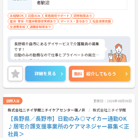
者歓迎
未経験OK
日勤のみ
資格取得サポート
研修制度あり
産休･育休･介護休暇取得実績あり
ボーナス・賞与あり
社会保険完備
交通費支給
退職金制度あり
長野県千曲市にあるデイサービスで介護職員の募集
です！
日勤のみの勤務なので仕事とプライベートの両立が
しやすいです♪
社会保険完備で各種手当も充実しているので安心し
て働きやすい職場です！
詳細を見る
無料
紹介してもらう
ご興味ある方は面接ポイントをお伝えしますので、
お気軽にご連絡ください。
訪問入浴
更新日：2026年08月06日
株式会社ニチイ学館ニチイケアセンター篠ノ井
株式会社ニチイ学館
【長野県／長野市】日勤のみ◎マイカー通勤OK
♪居宅介護支援事業所のケアマネジャー募集＜正
社員＞