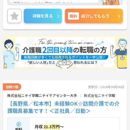
頑張りはしっかりと還元しております。
全国に複数施設を運営している法人で安定性もあ
り、福利厚生も充実しています◎
詳細を見る
無料
紹介してもらう
ご興味のある方には、面接対策ポイントなど、さら
に詳細をお話しいたしますのでお気軽にご相談くだ
さい！
訪問介護
更新日：2026年08月06日
株式会社ニチイ学館ニチイケアセンター大手
株式会社ニチイ学館
【長野県／松本市】未経験OK☆訪問介護での介
護職員募集です！＜正社員／日勤＞
月収
21.3万円
～
給料