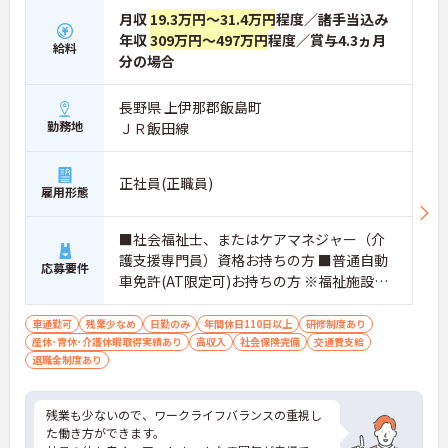
月収
19.3万円～31.4万円
程度／諸手当込み
年収
309万円～497万円
程度／賞与4.3ヵ月
給料
分の場合
長野県 上伊那郡飯島町
勤務地
ＪＲ飯田線
正社員(正職員)
雇用形態
■社会福祉士、またはケアマネジャー（介
護支援専門員）資格お持ちの方 ■普通自動
応募要件
車免許(AT限定可)お持ちの方 ※福祉施設等
での相談業務経験者 ※パソコン操作可能な
方(ワード・エクセル・専用ソフト)
車通勤可
残業少なめ
日勤のみ
年間休日110日以上
研修制度あり
産休･育休･介護休暇取得実績あり
高収入
社会保険完備
交通費支給
退職金制度あり
残業も少ないので、ワークライフバランスの重視し
た働き方ができます。