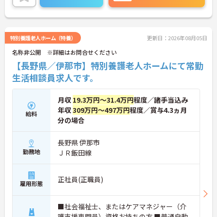
特別養護老人ホーム（特養）
更新日：2026年08月05日
名称非公開 ※詳細はお問合せください
【長野県／伊那市】特別養護老人ホームにて常勤
生活相談員求人です。
月収
19.3万円～31.4万円
程度／諸手当込み
年収
309万円～497万円
程度／賞与4.3ヵ月
給料
分の場合
長野県 伊那市
勤務地
ＪＲ飯田線
正社員(正職員)
雇用形態
■社会福祉士、またはケアマネジャー（介
護支援専門員）資格お持ちの方 ■普通自動