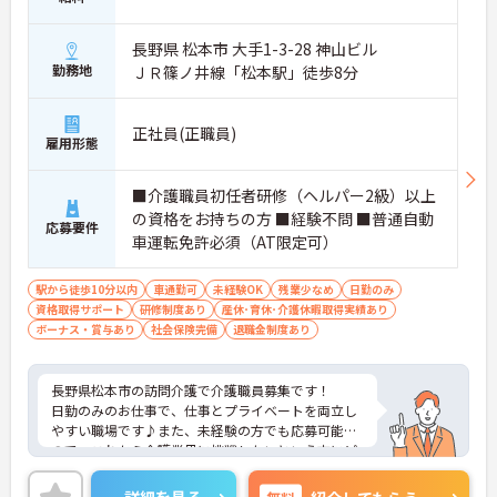
長野県 松本市 大手1-3-28 神山ビル
勤務地
ＪＲ篠ノ井線「松本駅」徒歩8分
正社員(正職員)
雇用形態
■介護職員初任者研修（ヘルパー2級）以上
の資格をお持ちの方 ■経験不問 ■普通自動
応募要件
車運転免許必須（AT限定可）
駅から徒歩10分以内
車通勤可
未経験OK
残業少なめ
日勤のみ
資格取得サポート
研修制度あり
産休･育休･介護休暇取得実績あり
ボーナス・賞与あり
社会保険完備
退職金制度あり
長野県松本市の訪問介護で介護職員募集です！
日勤のみのお仕事で、仕事とプライベートを両立し
やすい職場です♪また、未経験の方でも応募可能な
ので、これから介護業界に挑戦したいという方にピ
ッタリの職場です！
ご興味のある方は、面接ポイントをお伝えしますの