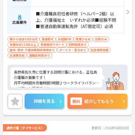
■介護職員初任者研修（ヘルパー2級）以
上、介護福祉士 いずれか必須■経験不問
応募要件
■普通自動車運転免許（AT限定可）必須
駅から徒歩10分以内
車通勤可
未経験OK
残業少なめ
日勤のみ
年間休日110日以上
資格取得サポート
研修制度あり
産休･育休･介護休暇取得実績あり
ボーナス・賞与あり
社会保険完備
交通費支給
退職金制度あり
長野県佐久市に位置する訪問介護における、正社員
介護職の募集です！
月平均時間外労働時間5時間♪ワークライフバラン
スが整った環境です！
ご興味ある方には、面接対策ポイントなど、さらに
詳細をお話しいたしますのでお気軽にご相談くださ
詳細を見る
無料
紹介してもらう
い。
通所介護（デイサービス）
更新日：2026年08月06日