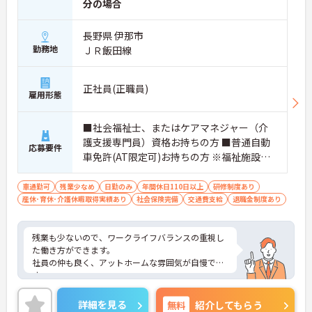
分の場合
長野県 伊那市
勤務地
ＪＲ飯田線
正社員(正職員)
雇用形態
■社会福祉士、またはケアマネジャー（介
護支援専門員）資格お持ちの方 ■普通自動
応募要件
車免許(AT限定可)お持ちの方 ※福祉施設等
での相談業務経験者 ※パソコン操作可能な
方(ワード・エクセル・専用ソフト)
車通勤可
残業少なめ
日勤のみ
年間休日110日以上
研修制度あり
産休･育休･介護休暇取得実績あり
社会保険完備
交通費支給
退職金制度あり
残業も少ないので、ワークライフバランスの重視し
た働き方ができます。
社員の仲も良く、アットホームな雰囲気が自慢で
す。
ご興味ある方には、面接対策ポイントなど、詳細を
お話しいたしますのでお気軽にご相談ください。
詳細を見る
無料
紹介してもらう