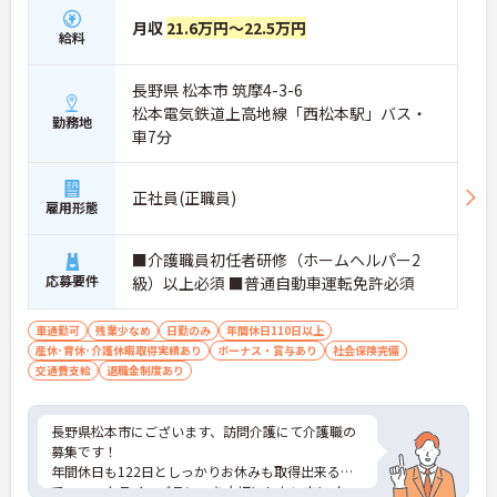
月収
21.6万円～22.5万円
給料
長野県 松本市 筑摩4-3-6
松本電気鉄道上高地線「西松本駅」バス・
勤務地
車7分
正社員(正職員)
雇用形態
■介護職員初任者研修（ホームヘルパー2
応募要件
級）以上必須 ■普通自動車運転免許必須
車通勤可
残業少なめ
日勤のみ
年間休日110日以上
産休･育休･介護休暇取得実績あり
ボーナス・賞与あり
社会保険完備
交通費支給
退職金制度あり
長野県松本市にございます、訪問介護にて介護職の
募集です！
年間休日も122日としっかりお休みも取得出来るの
で、ワークライフバランスを大切にしたい方にオス