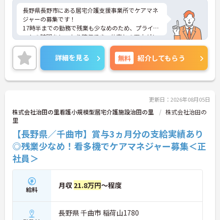
長野県長野市にある居宅介護支援事業所でケアマネ
ジャーの募集です！
17時半までの勤務で残業も少なめのため、プライベ
ートの時間をしっかり確保でき、仕事との両立がし
やすい職場です◎
また、計3.40ヵ月分の賞与実績があり、あなたの頑
詳細を見る
無料
紹介してもらう
張りがしっかり評価され、やりがいを持ってお仕事
ができます！
ご興味ある方は面接ポイントをお伝えしますので、
お気軽にご連絡ください。
更新日：2026年08月05日
株式会社治田の里看護小規模型居宅介護施設治田の里
株式会社治田の
里
【長野県／千曲市】賞与3ヵ月分の支給実績あり
◎残業少なめ！看多機でケアマネジャー募集＜正
社員＞
月収
21.8万円
～程度
給料
長野県 千曲市 稲荷山1780