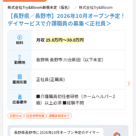
株式会社Try&Bloom新規未定（仮名）
株式会社Try&Bloom
【長野県／長野市】2026年10月オープン予定！
デイサービスで介護職員の募集＜正社員＞
月収
25.0万円～30.0万円
給料
長野県 長野市 川合新田（以下未定）
勤務地
正社員(正職員)
雇用形態
■介護職員初任者研修（ホームヘルパー2
応募要件
級）以上必須 ■経験不問
日勤のみ
社会保険完備
退職金制度あり
長野県長野市に2026年10月オープン予定のデイサー