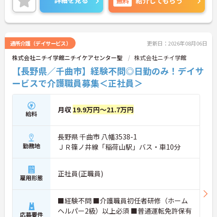
詳細を見る
無料
紹介してもらう
で、お気軽にご連絡ください。
通所介護（デイサービス）
更新日：2026年08月06日
株式会社ニチイ学館ニチイケアセンター聖
株式会社ニチイ学館
【長野県／千曲市】経験不問◎日勤のみ！デイサ
ービスで介護職員募集＜正社員＞
月収
19.9万円～21.7万円
給料
長野県 千曲市 八幡3538-1
勤務地
ＪＲ篠ノ井線「稲荷山駅」バス・車10分
正社員(正職員)
雇用形態
■経験不問 ■介護職員初任者研修（ホーム
ヘルパー2級）以上必須 ■普通運転免許保有
応募要件