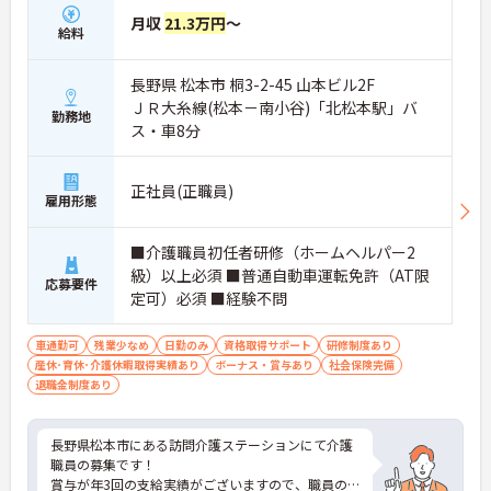
月収
21.3万円
～
給料
長野県 松本市 桐3-2-45 山本ビル2F
ＪＲ大糸線(松本－南小谷)「北松本駅」バ
勤務地
ス・車8分
正社員(正職員)
雇用形態
■介護職員初任者研修（ホームヘルパー2
級）以上必須 ■普通自動車運転免許（AT限
応募要件
定可）必須 ■経験不問
車通勤可
残業少なめ
日勤のみ
資格取得サポート
研修制度あり
産休･育休･介護休暇取得実績あり
ボーナス・賞与あり
社会保険完備
退職金制度あり
長野県松本市にある訪問介護ステーションにて介護
職員の募集です！
賞与が年3回の支給実績がございますので、職員の