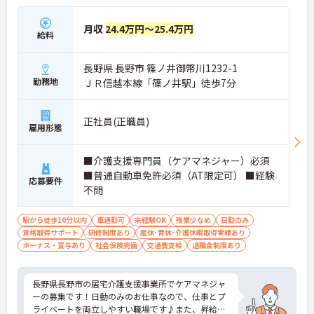
月収
24.4万円～25.4万円
給料
長野県 長野市 篠ノ井御幣川1232-1
勤務地
ＪＲ信越本線「篠ノ井駅」徒歩7分
正社員(正職員)
雇用形態
■介護支援専門員（ケアマネジャー）必須
■普通自動車免許必須（AT限定可） ■経験
応募要件
不問
駅から徒歩10分以内
車通勤可
未経験OK
残業少なめ
日勤のみ
資格取得サポート
研修制度あり
産休･育休･介護休暇取得実績あり
ボーナス・賞与あり
社会保険完備
交通費支給
退職金制度あり
長野県長野市の居宅介護支援事業所でケアマネジャ
ーの募集です！日勤のみのお仕事なので、仕事とプ
ライベートを両立しやすい職場です♪また、昇給・