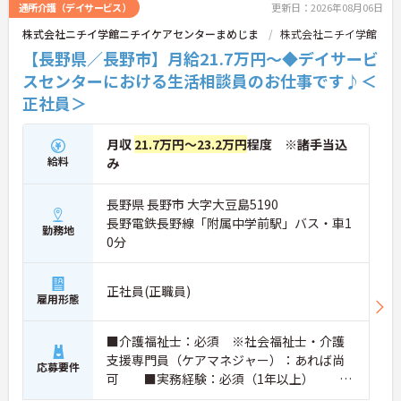
通所介護（デイサービス）
更新日：2026年08月06日
株式会社ニチイ学館ニチイケアセンターまめじま
株式会社ニチイ学館
【長野県／長野市】月給21.7万円～◆デイサービ
スセンターにおける生活相談員のお仕事です♪＜
正社員＞
月収
21.7万円～23.2万円
程度 ※諸手当込
給料
み
長野県 長野市 大字大豆島5190
長野電鉄長野線「附属中学前駅」バス・車1
勤務地
0分
正社員(正職員)
雇用形態
■介護福祉士：必須 ※社会福祉士・介護
支援専門員（ケアマネジャー）：あれば尚
応募要件
可 ■実務経験：必須（1年以上） ※
PCスキル：文字入力 ■普通自動車運転