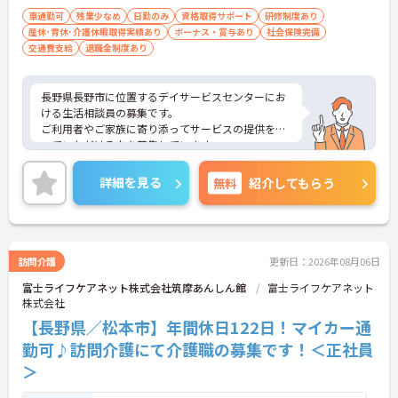
免許（AT限定可）：必須
車通勤可
残業少なめ
日勤のみ
資格取得サポート
研修制度あり
産休･育休･介護休暇取得実績あり
ボーナス・賞与あり
社会保険完備
交通費支給
退職金制度あり
長野県長野市に位置するデイサービスセンターにお
ける生活相談員の募集です。
ご利用者やご家族に寄り添ってサービスの提供を行
っていただける方を募集しています。
ご興味のある方には、面接対策ポイントなど、さら
に詳細をご案内しますのでお気軽にご相談くださ
詳細を見る
無料
紹介してもらう
い！
訪問介護
更新日：2026年08月06日
富士ライフケアネット株式会社筑摩あんしん館
富士ライフケアネット
株式会社
【長野県／松本市】年間休日122日！マイカー通
勤可♪訪問介護にて介護職の募集です！＜正社員
＞