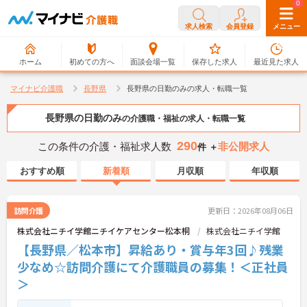
0
0
求人検索
会員登録
メニュー
ホーム
初めての方へ
面談会場一覧
保存した求人
最近見た求人
マイナビ介護職
長野県
長野県の日勤のみの求人・転職一覧
長野県の日勤のみ
の介護職・福祉の求人・転職一覧
290
この条件の介護・福祉求人数
非公開求人
件 ＋
おすすめ順
新着順
月収順
年収順
訪問介護
更新日：2026年08月06日
株式会社ニチイ学館ニチイケアセンター松本桐
株式会社ニチイ学館
【長野県／松本市】昇給あり・賞与年3回♪残業
少なめ☆訪問介護にて介護職員の募集！＜正社員
＞