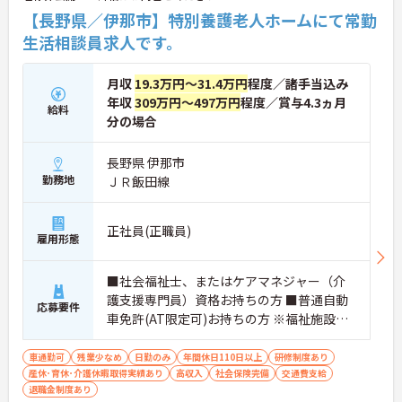
【長野県／伊那市】特別養護老人ホームにて常勤
生活相談員求人です。
月収
19.3万円～31.4万円
程度／諸手当込み
年収
309万円～497万円
程度／賞与4.3ヵ月
給料
分の場合
長野県 伊那市
勤務地
ＪＲ飯田線
正社員(正職員)
雇用形態
■社会福祉士、またはケアマネジャー（介
護支援専門員）資格お持ちの方 ■普通自動
応募要件
車免許(AT限定可)お持ちの方 ※福祉施設等
での相談業務経験者 ※パソコン操作可能な
方(ワード・エクセル・専用ソフト)
車通勤可
残業少なめ
日勤のみ
年間休日110日以上
研修制度あり
産休･育休･介護休暇取得実績あり
高収入
社会保険完備
交通費支給
退職金制度あり