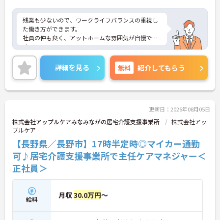
残業も少ないので、ワークライフバランスの重視し
た働き方ができます。
社員の仲も良く、アットホームな雰囲気が自慢で
す。
ご興味ある方には、面接対策ポイントなど、詳細を
お話しいたしますのでお気軽にご相談ください。
詳細を見る
無料
紹介してもらう
更新日：2026年08月05日
株式会社アップルケアみなみながの居宅介護支援事業所
株式会社アッ
プルケア
【長野県／長野市】17時半定時◎マイカー通勤
可♪居宅介護支援事業所で主任ケアマネジャー＜
正社員＞
月収
30.0万円
～
給料