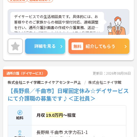
デイサービスでの生活相談員です。具体的には、お
客様やそのご家族からの相談や受付対応、連絡調整
を行い、通所介護計画書の作成や介護業務、送迎業
務など幅広くご担当いただきます。1日の利用者数は
24～29人程度で、地域に密着したサービスを提供す
る中で、利用者様の生活を支える重要な役割を担い
詳細を見る
無料
紹介してもらう
ます。あなたの経験とスキルを活かし、地域の方々
に寄り添った支援を行うことで、やりがいを感じら
れる職場です。ご興味のある方には、面接対策ポイ
ントなど、さらに詳細をお話ししますのでお気軽に
ご相談ください！
通所介護（デイサービス）
更新日：2026年08月06日
株式会社ニチイ学館ニチイケアセンター戸上
株式会社ニチイ学館
【長野県／千曲市】日曜固定休み☆デイサービス
にて介護職の募集です♪＜正社員＞
月収
19.0万円
～程度
給料
長野県 千曲市 大字力石1-1