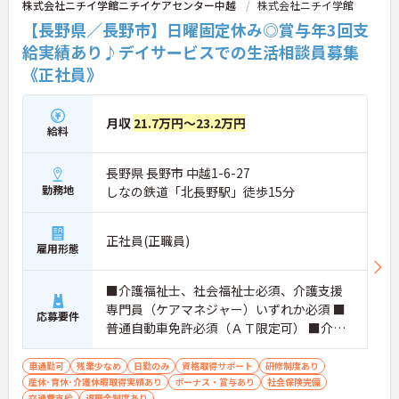
株式会社ニチイ学館ニチイケアセンター中越
株式会社ニチイ学館
【長野県／長野市】日曜固定休み◎賞与年3回支
給実績あり♪デイサービスでの生活相談員募集
《正社員》
月収
21.7万円～23.2万円
給料
長野県 長野市 中越1-6-27
勤務地
しなの鉄道「北長野駅」徒歩15分
正社員(正職員)
雇用形態
■介護福祉士、社会福祉士必須、介護支援
専門員（ケアマネジャー）いずれか必須 ■
応募要件
普通自動車免許必須（ＡＴ限定可） ■介護
業務の経験必須
車通勤可
残業少なめ
日勤のみ
資格取得サポート
研修制度あり
産休･育休･介護休暇取得実績あり
ボーナス・賞与あり
社会保険完備
交通費支給
退職金制度あり