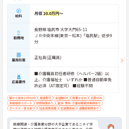
月収
20.0万円
～
給料
長野県 塩尻市 大字大門65-11
ＪＲ中央本線(東京－松本)「塩尻駅」徒歩9
勤務地
分
正社員(正職員)
雇用形態
■介護職員初任者研修（ヘルパー2級）以
上、介護福祉士 いずれか ■普通自動車免
応募要件
許必須（AT限定可） ■経験不問
駅から徒歩10分以内
車通勤可
未経験OK
残業少なめ
日勤のみ
資格取得サポート
研修制度あり
産休･育休･介護休暇取得実績あり
ボーナス・賞与あり
社会保険完備
交通費支給
退職金制度あり
医療関連・介護事業分野の大手企業であるニチイ学