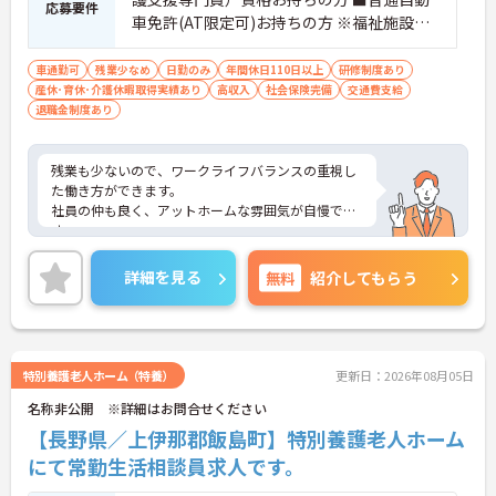
応募要件
車免許(AT限定可)お持ちの方 ※福祉施設等
での相談業務経験者 ※パソコン操作可能な
方(ワード・エクセル・専用ソフト)
車通勤可
残業少なめ
日勤のみ
年間休日110日以上
研修制度あり
産休･育休･介護休暇取得実績あり
高収入
社会保険完備
交通費支給
退職金制度あり
残業も少ないので、ワークライフバランスの重視し
た働き方ができます。
社員の仲も良く、アットホームな雰囲気が自慢で
す。
ご興味ある方には、面接対策ポイントなど、詳細を
お話しいたしますのでお気軽にご相談ください。
詳細を見る
無料
紹介してもらう
特別養護老人ホーム（特養）
更新日：2026年08月05日
名称非公開 ※詳細はお問合せください
【長野県／上伊那郡飯島町】特別養護老人ホーム
にて常勤生活相談員求人です。