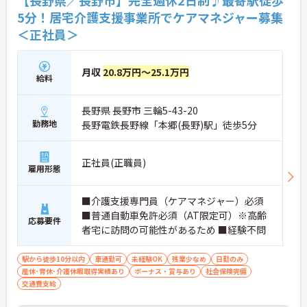
5分！居宅介護支援事業所でケアマネジャー募集
＜正社員＞
月収
20.8万円～25.1万円
給料
長野県 長野市 三輪5-43-20
勤務地
長野電鉄長野線「本郷(長野)駅」徒歩5分
正社員(正職員)
雇用形態
■介護支援専門員（ケアマネジャー）必須
■普通自動車免許必須（AT限定可）※高齢
応募要件
者宅に訪問の可能性があるため ■経験不問
駅から徒歩10分以内
車通勤可
未経験OK
残業少なめ
日勤のみ
産休･育休･介護休暇取得実績あり
ボーナス・賞与あり
社会保険完備
交通費支給