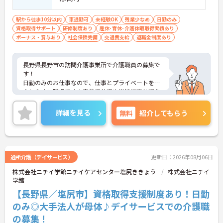
駅から徒歩10分以内
車通勤可
未経験OK
残業少なめ
日勤のみ
資格取得サポート
研修制度あり
産休･育休･介護休暇取得実績あり
ボーナス・賞与あり
社会保険完備
交通費支給
退職金制度あり
長野県長野市の訪問介護事業所で介護職員の募集で
す！
日勤のみのお仕事なので、仕事とプライベートを両
立しやすい職場です！家族愛休暇や学校行事休暇な
ど、休暇制度も充実♪ご家族のいる方でも安心して
働けます！
詳細を見る
無料
紹介してもらう
ご興味のある方は、面接ポイントをお伝えしますの
で、お気軽にご連絡ください。
通所介護（デイサービス）
更新日：2026年08月06日
株式会社ニチイ学館ニチイケアセンター塩尻ききょう
株式会社ニチイ
学館
【長野県／塩尻市】資格取得支援制度あり！日勤
のみ◎大手法人が母体♪デイサービスでの介護職
の募集！