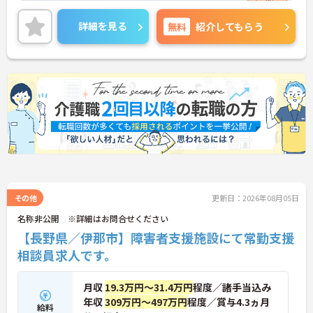
スメです！
また、昇給・賞与や各種手当なども充実しているの
詳細を見る
無料
紹介してもらう
で、長く働きやすい環境です◎
ご興味のある方はご面接のポイントお伝えしますの
でご気軽にお問い合わせください。
その他
更新日：2026年08月05日
名称非公開 ※詳細はお問合せください
【長野県／伊那市】障害者支援施設にて常勤支援
相談員求人です。
月収
19.3万円～31.4万円
程度／諸手当込み
年収
309万円～497万円
程度／賞与4.3ヵ月
給料