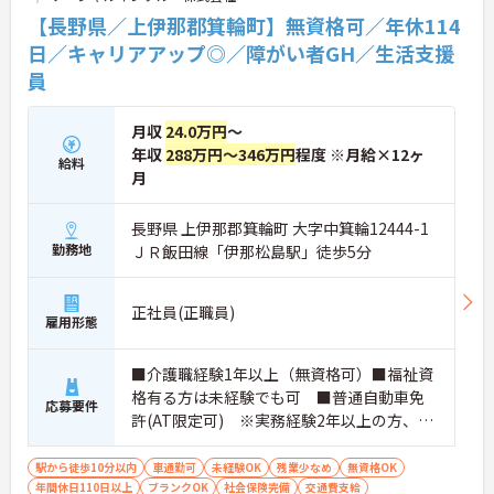
性を発揮したいプロフェッショナルの方にお勧めで
【長野県／上伊那郡箕輪町】無資格可／年休114
す。
日／キャリアアップ◎／障がい者GH／生活支援
員
★おすすめPOINT★
・広域支援員として複数のホームを巡るため、各ホ
ームのパートスタッフの教育やサポートにも携わる
月収
24.0万円
～
ことができ、現場の介助業務にとどまらず、施設運
年収
288万円～346万円
程度 ※月給×12ヶ
営や人材育成の視点を養うことで、将来のエリアマ
給料
ネージャー候補としてのステップアップに直結しま
月
す。
・定年70歳、再雇用75歳までという業界屈指の制度
長野県 上伊那郡箕輪町 大字中箕輪12444-1
があり、20代から60代まで幅広い年代が活躍してい
勤務地
ＪＲ飯田線「伊那松島駅」徒歩5分
ます。年間休日も114日確保されているため、無理
なく長期的なキャリアを築いていただけます。
・全施設がバリアフリー設計かつ最新設備を備えて
正社員(正職員)
おり、清潔感にあふれた美しい環境です。ハード面
雇用形態
に加え、ソフト面でも「献立の事前決定・レシピ完
備」により現場の負担が大幅に軽減されています。
■介護職経験1年以上（無資格可）■福祉資
ご利用者様の安全性はもちろん、働くスタッフにと
っても身体的負担が少なく、高いモチベーションを
格有る方は未経験でも可 ■普通自動車免
応募要件
保って業務に集中できます。
許(AT限定可) ※実務経験2年以上の方、障
がい者福祉に関する経験をお持ちの方大歓
迎
駅から徒歩10分以内
車通勤可
未経験OK
残業少なめ
無資格OK
年間休日110日以上
ブランクOK
社会保険完備
交通費支給