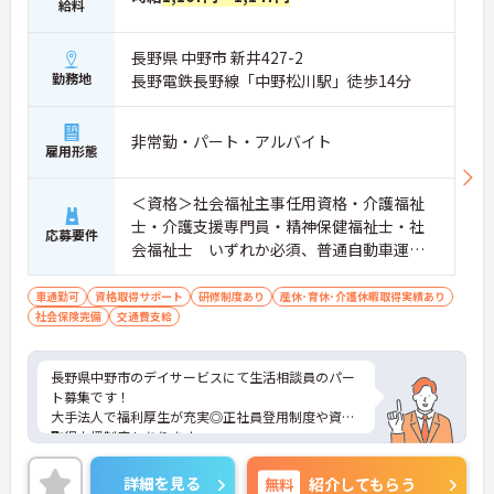
給料
長野県 中野市 新井427-2
勤務地
長野電鉄長野線「中野松川駅」徒歩14分
非常勤・パート・アルバイト
雇用形態
＜資格＞社会福祉主事任用資格・介護福祉
士・介護支援専門員・精神保健福祉士・社
応募要件
会福祉士 いずれか必須、普通自動車運転
免許(AT限定可) 歓迎 ＜経験＞不問
車通勤可
資格取得サポート
研修制度あり
産休･育休･介護休暇取得実績あり
社会保険完備
交通費支給
長野県中野市のデイサービスにて生活相談員のパー
ト募集です！
大手法人で福利厚生が充実◎正社員登用制度や資格
取得支援制度もあります。
様々なライフステージにおいて勤務が続けられるよ
うな体制が整っています。
詳細を見る
無料
紹介してもらう