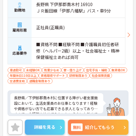
長野県 下伊那郡喬木村 16910
勤務地
ＪＲ飯田線「伊那八幡駅」バス・車9分
正社員(正職員)
雇用形態
■資格不問 ■経験不問 ■介護職員初任者研
修（ヘルパー2級）以上・社会福祉士・精神
応募要件
保健福祉士あれば尚可
車通勤可
未経験OK
残業少なめ
寮・借り上げ
住宅手当・補助
無資格OK
年間休日110日以上
資格取得サポート
研修制度あり
社会保険完備
交通費支給
退職金制度あり
長野県／下伊那郡喬木村に位置する障がい者支援施
設において、生活支援員のお仕事となります！経験
や資格がない方でも応募できる求人となっておりま
すので、介護職を始めてみたいという方にお勧めで
す！社員寮があり、住宅手当等もあるので、安心し
て働けます♪ご興味ある方は面接ポイントをお伝え
詳細を見る
無料
紹介してもらう
しますので、お気軽にお問い合わせください♪