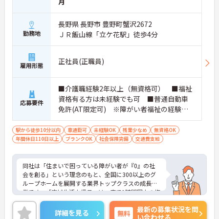
月
営や人材育成の視点を養うことで、将来のエリアマ
ネージャー候補としてのステップアップに直結しま
す。
長野県 長野市 豊野町蟹沢2672
・定年70歳、再雇用75歳までという業界屈指の制度
勤務地
ＪＲ飯山線「立ケ花駅」徒歩4分
があり、20代から60代まで幅広い年代が活躍してい
ます。年間休日も114日確保されているため、無理
なく長期的なキャリアを築いていただけます。
正社員(正職員)
雇用形態
・全施設がバリアフリー設計かつ最新設備を備えて
おり、清潔感にあふれた美しい環境です。ハード面
に加え、ソフト面でも「献立の事前決定・レシピ完
■介護職経験2年以上（無資格可） ■福祉
備」により現場の負担が大幅に軽減されています。
資格有る方は未経験でも可 ■普通自動車
ご利用者様の安全性はもちろん、働くスタッフにと
応募要件
免許(AT限定可) ※障がい者福祉の経験は
っても身体的負担が少なく、高いモチベーションを
保って業務に集中できます。
不問です。※実務経験2年以上の方、障がい
者福祉に関する経験をお持ちの方大歓迎
駅から徒歩10分以内
車通勤可
未経験OK
残業少なめ
無資格OK
年間休日110日以上
ブランクOK
社会保険完備
交通費支給
同社は「住まいで困っている障がい者が『0』の社
会を創る」という理念のもと、全国に300以上のグ
ループホームを展開する業界トップクラスの成長企
業です。「広域生活支援員」は、車で1時間圏内の複
数施設を横断的に担当し、現場支援とパートスタッ
最新の募集状況を問
フのサポートを行うハイクラスなポジションです。
詳細を見る
無料
い合わせる
最新設備とバリアフリーが完備され、スタッフの身