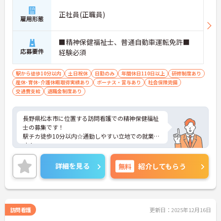
正社員(正職員)
雇用形態
■精神保健福祉士、普通自動車運転免許■
応募要件
経験必須
駅から徒歩10分以内
土日祝休
日勤のみ
年間休日110日以上
研修制度あり
産休･育休･介護休暇取得実績あり
ボーナス・賞与あり
社会保険完備
交通費支給
退職金制度あり
長野県松本市に位置する訪問看護での精神保健福祉
士の募集です！
駅チカ徒歩10分以内☆通勤しやすい立地での就業で
す！
ご興味ある方には、面接対策ポイントなど、さらに
詳細をお話しいたしますのでお気軽にご相談くださ
詳細を見る
無料
紹介してもらう
い。
訪問看護
更新日：2025年12月16日