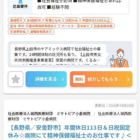
■社会福祉士必須 ■精神保健福祉士あれば
応募要件
尚可 ■経験不問
車通勤可
未経験OK
残業少なめ
日勤のみ
年間休日110日以上
産休･育休･介護休暇取得実績あり
ボーナス・賞与あり
社会保険完備
交通費支給
退職金制度あり
長野県上田市のケアミックス病院で社会福祉士の募
集です。24時間体制の託児所も有り、【上田市男女
共同参画推進事業者賞】受賞の病院です。くるみん
マークも取得しており、子育てサポートが整ってい
る為、長く働きやすい環境が整えられています◎ま
た、日勤のみで残業なしのため無理なく就業いただ
詳細を見る
無料
紹介してもらう
けます。
ご興味ある方には、面接対策ポイントなど、さらに
詳細をお話しいたしますのでお気軽にご相談くださ
い！
更新日：2026年05月26日
社会医療法人城西医療財団 ミサトピア小倉病院
社会医療法人城西医
療財団 ミサトピア小倉病院
【長野県／安曇野市】年間休日113日＆日祝固定
休み☆病院にて精神保健福祉士のお仕事です♪＜