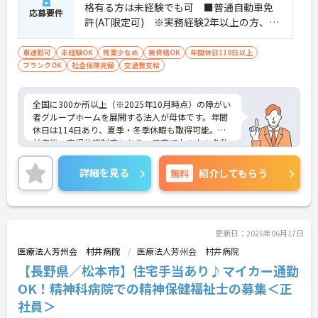
格有る方は未経験でも可 ■普通自動車免
応募要件
許(AT限定可) ※実務経験2年以上の方、障
がい者福祉に関する経験をお持ちの方大歓
迎
車通勤可
未経験OK
残業少なめ
無資格OK
年間休日110日以上
ブランクOK
社会保険完備
交通費支給
全国に300か所以上（※2025年10月時点）の障がい
者グループホームを展開する法人が母体です。年間
休日は114日あり、夏季・冬季休暇も取得可能。産
前産後・育児休暇制度もあり、子育て中の方も多数
活躍中で、ワークライフバランスを大切にしながら
働ける環境が整っています。研修制度や外部勉強会
詳細を見る
無料
紹介してもらう
の受講支援もあり、スキルアップもしっかりサポー
ト。将来的には管理者やエリアマネージャーへのキ
ャリアアップも目指せます。20代から60代まで幅広
い年代のスタッフが活躍しており、和やかな雰囲気
の職場です。介護経験を活かしたい方、福祉の資格
更新日：2026年06月17日
をお持ちの方、安定した法人でキャリアを築きたい
医療法人芳州会 村井病院
医療法人芳州会 村井病院
方におすすめです。
【長野県／松本市】住宅手当あり♪マイカー通勤
★おすすめPOINT★
OK！精神科病院での精神保健福祉士の募集＜正
・生活支援員からスタートし、サービス管理責任者
社員＞
やエリアマネージャーへと続く明確なステップアッ