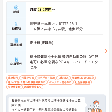
プの道筋が用意されています。急成長中の企業であ
るためポストも豊富にあり、専門性を高めながらマ
月収
21.2万円
～
ネジメント職への挑戦も視野に入れていただけま
給料
す。
・年間休日114日、残業月平均10時間程度という就
長野県 松本市 村井町西2-15-1
業環境に加え、産前産後休暇や育児休暇制度がしっ
かりと整備されています。オンとオフの切り替えを
勤務地
ＪＲ篠ノ井線「村井駅」徒歩15分
明確にし、心身ともに充実した状態で長くご活躍い
ただけます。
・グループホーム一棟あたりの入居者様20名定員を
正社員(正職員)
雇用形態
常時2～4名のスタッフで支援、国基準を上回る人員
配置や夜間複数名体制が敷かれているため、業務に
追われることなくご利用者様のペースに合わせたサ
精神保健福祉士必須 普通自動車免許（AT限
ポートが可能です。施設も専用設計で働きやすく、
定可）必須 必要なPCスキル：ワード・エク
応募要件
ご自身の理想とする福祉を実践できる環境が整って
セル
います。
車通勤可
残業少なめ
住宅手当・補助
日勤のみ
年間休日110日以上
産休･育休･介護休暇取得実績あり
ボーナス・賞与あり
社会保険完備
交通費支給
退職金制度あり
長野県松本市の精神科病院での精神保健福祉士の募
集です。
マイカー通勤可能・無料駐車場完備なので通勤もら