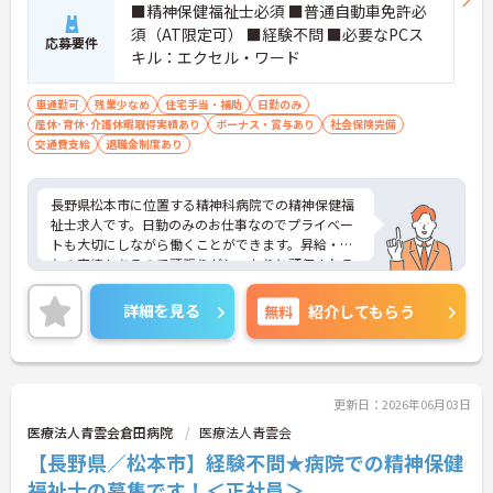
■精神保健福祉士必須 ■普通自動車免許必
須（AT限定可） ■経験不問 ■必要なPCス
応募要件
キル：エクセル・ワード
車通勤可
残業少なめ
住宅手当・補助
日勤のみ
産休･育休･介護休暇取得実績あり
ボーナス・賞与あり
社会保険完備
交通費支給
退職金制度あり
長野県松本市に位置する精神科病院での精神保健福
祉士求人です。日勤のみのお仕事なのでプライベー
トも大切にしながら働くことができます。昇給・賞
与の実績もあるので頑張りがしっかりと評価される
環境です。ご興味のある方には、面接対策ポイント
等、さらに詳細をお話ししますのでお気軽にご相談
詳細を見る
無料
紹介してもらう
ください！
更新日：2026年06月03日
医療法人青雲会倉田病院
医療法人青雲会
【長野県／松本市】経験不問★病院での精神保健
福祉士の募集です！＜正社員＞