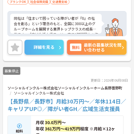
ブランクOK
社会保険完備
交通費支給
同社は「住まいで困っている障がい者が『0』の社
会を創る」という理念のもと、全国に300以上のグ
ループホームを展開する業界トップクラスの成長企
業です。「広域生活支援員」は、車で1時間圏内の複
数施設を横断的に担当し、現場支援とパートスタッ
最新の募集状況を問
フのサポートを行うハイクラスなポジションです。
詳細を見る
無料
い合わせる
最新設備とバリアフリーが完備され、スタッフの身
体的負担が少なく、広域手当5万円が付与されるこ
とで高い給与水準を実現しています。年間休日114
日の確保や、献立・レシピの完全標準化による業務
募集停止
効率化など、ワークライフバランスを保ちながら定
年70歳まで長期的に活躍できる制度が盤石に整って
更新日：2026年06月08日
います。複数施設を経験することで培われるマネジ
ソーシャルインクルー株式会社ソーシャルインクルーホーム長野豊野町
メント視点は、将来的なエリアマネージャーへのキ
ソーシャルインクルー株式会社
ャリアアップにも直結しており、最新の環境で専門
性を発揮したいプロフェッショナルの方にお勧めで
【長野県／長野市】月給30万円～／年休114日／
す。
キャリアUP◎／障がい者GH／広域生活支援員
★おすすめPOINT★
・広域支援員として複数のホームを巡るため、各ホ
月収
30.0万円
～
ームのパートスタッフの教育やサポートにも携わる
年収
361万円～419万円
程度 ※月給×12ヶ
給料
ことができ、現場の介助業務にとどまらず、施設運