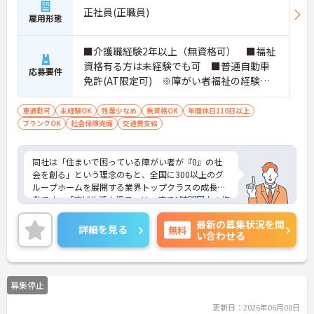
正社員(正職員)
雇用形態
■介護職経験2年以上（無資格可） ■福祉
資格有る方は未経験でも可 ■普通自動車
応募要件
免許(AT限定可) ※障がい者福祉の経験は
不問です。※実務経験2年以上の方、障がい
者福祉に関する経験をお持ちの方大歓迎
車通勤可
未経験OK
残業少なめ
無資格OK
年間休日110日以上
ブランクOK
社会保険完備
交通費支給
同社は「住まいで困っている障がい者が『0』の社
会を創る」という理念のもと、全国に300以上のグ
ループホームを展開する業界トップクラスの成長企
業です。「広域生活支援員」は、車で1時間圏内の複
数施設を横断的に担当し、現場支援とパートスタッ
最新の募集状況を問
フのサポートを行うハイクラスなポジションです。
詳細を見る
無料
い合わせる
最新設備とバリアフリーが完備され、スタッフの身
体的負担が少なく、広域手当5万円が付与されるこ
とで高い給与水準を実現しています。年間休日114
日の確保や、献立・レシピの完全標準化による業務
募集停止
効率化など、ワークライフバランスを保ちながら定
年70歳まで長期的に活躍できる制度が盤石に整って
更新日：2026年06月08日
います。複数施設を経験することで培われるマネジ