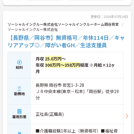
更新日：2026年07月24日
ソーシャルインクルー株式会社ソーシャルインクルーホーム岡谷若宮
ソーシャルインクルー株式会社
【長野県／岡谷市】無資格可／年休114日／キャ
リアアップ◎／障がい者GH／生活支援員
月収
25.0万円
～
年収
300万円～358万円
程度 ※月給×12ヶ
給料
月
長野県 岡谷市 若宮1-3-28
ＪＲ中央本線(東京－松本)「岡谷駅」徒歩19
勤務地
分
正社員(正職員)
雇用形態
■介護職経験1年以上（無資格可）■福祉資