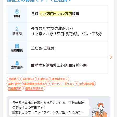
月収
18.6万円～28.7万円
程度
給料
長野県 松本市 寿北8-21-2
勤務地
ＪＲ篠ノ井線「平田(長野)駅」バス・車5分
正社員(正職員)
雇用形態
■精神保健福祉士必須 ■経験不問
応募要件
車通勤可
未経験OK
日勤のみ
研修制度あり
産休･育休･介護休暇取得実績あり
ボーナス・賞与あり
社会保険完備
交通費支給
退職金制度あり
長野県松本市に位置する病院における、正社員精神
保健福祉士の募集です！
残業無し◎ワークライフバランスが整った環境で
す！