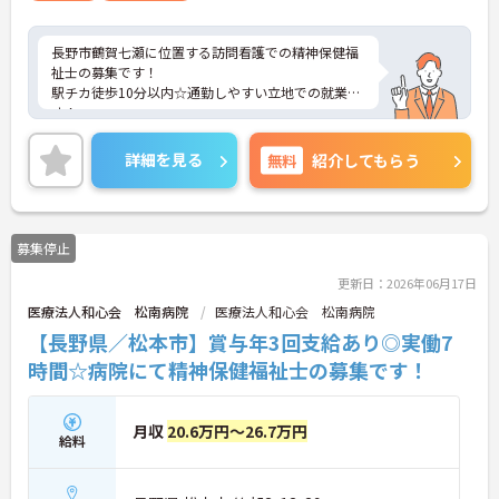
長野市鶴賀七瀬に位置する訪問看護での精神保健福
祉士の募集です！
駅チカ徒歩10分以内☆通勤しやすい立地での就業で
す！
ご興味ある方には、面接対策ポイントなど、さらに
詳細をお話しいたしますのでお気軽にご相談くださ
詳細を見る
無料
紹介してもらう
い。
募集停止
更新日：2026年06月17日
医療法人和心会 松南病院
医療法人和心会 松南病院
【長野県／松本市】賞与年3回支給あり◎実働7
時間☆病院にて精神保健福祉士の募集です！
月収
20.6万円～26.7万円
給料