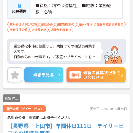
に加え、ソフト面でも「献立の事前決定・レシピ完
■資格：精神保健福祉士 ■経験：業務経
備」により現場の負担が大幅に軽減されています。
応募要件
験 必須
ご利用者様の安全性はもちろん、働くスタッフにと
っても身体的負担が少なく、高いモチベーションを
保って業務に集中できます。
駅から徒歩10分以内
日勤のみ
研修制度あり
産休･育休･介護休暇取得実績あり
社会保険完備
交通費支給
退職金制度あり
長野県松本市に位置する、病院ででの相談員募集求
人です。
日勤のみのお仕事です。ご家庭やプライベートを大
切にしながらお仕事に取り組むことができます。
社会保険はもちろん退職金制度も整えているので、
最新の募集状況を問
安心してお仕事を続けられます！
詳細を見る
無料
い合わせる
ご興味ある方には、面接対策ポイントなど、さらに
詳細をお話しいたしますのでお気軽にご相談くださ
い。
募集停止
通所介護（デイサービス）
更新日：2026年05月25日
名称非公開 ※詳細はお問合せください
【長野県／上田市】年間休日111日 デイサービ
スでの相談員募集