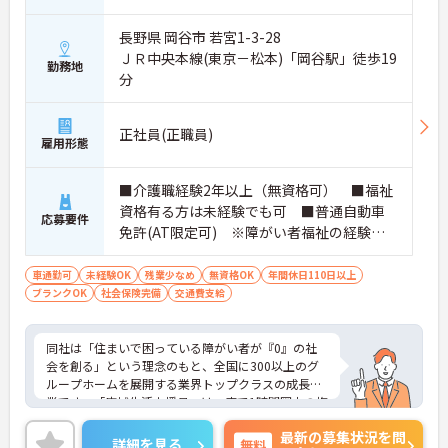
かりと整備されています。オンとオフの切り替えを
明確にし、心身ともに充実した状態で長くご活躍い
長野県 岡谷市 若宮1-3-28
ただけます。
ＪＲ中央本線(東京－松本)「岡谷駅」徒歩19
勤務地
・グループホーム一棟あたりの入居者様20名定員を
分
常時2～4名のスタッフで支援、国基準を上回る人員
配置や夜間複数名体制が敷かれているため、業務に
追われることなくご利用者様のペースに合わせたサ
正社員(正職員)
ポートが可能です。施設も専用設計で働きやすく、
雇用形態
ご自身の理想とする福祉を実践できる環境が整って
います。
■介護職経験2年以上（無資格可） ■福祉
資格有る方は未経験でも可 ■普通自動車
応募要件
免許(AT限定可) ※障がい者福祉の経験は
不問です。※実務経験2年以上の方、障がい
者福祉に関する経験をお持ちの方大歓迎
車通勤可
未経験OK
残業少なめ
無資格OK
年間休日110日以上
ブランクOK
社会保険完備
交通費支給
同社は「住まいで困っている障がい者が『0』の社
会を創る」という理念のもと、全国に300以上のグ
ループホームを展開する業界トップクラスの成長企
業です。「広域生活支援員」は、車で1時間圏内の複
数施設を横断的に担当し、現場支援とパートスタッ
最新の募集状況を問
フのサポートを行うハイクラスなポジションです。
詳細を見る
無料