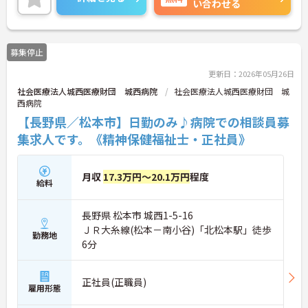
い合わせる
最新設備とバリアフリーが完備され、スタッフの身
体的負担が少なく、広域手当5万円が付与されるこ
とで高い給与水準を実現しています。年間休日114
日の確保や、献立・レシピの完全標準化による業務
募集停止
効率化など、ワークライフバランスを保ちながら定
年70歳まで長期的に活躍できる制度が盤石に整って
更新日：2026年05月26日
います。複数施設を経験することで培われるマネジ
社会医療法人城西医療財団 城西病院
社会医療法人城西医療財団 城
メント視点は、将来的なエリアマネージャーへのキ
西病院
ャリアアップにも直結しており、最新の環境で専門
性を発揮したいプロフェッショナルの方にお勧めで
【長野県／松本市】日勤のみ♪病院での相談員募
す。
集求人です。《精神保健福祉士・正社員》
★おすすめPOINT★
・広域支援員として複数のホームを巡るため、各ホ
月収
17.3万円～20.1万円
程度
ームのパートスタッフの教育やサポートにも携わる
給料
ことができ、現場の介助業務にとどまらず、施設運
営や人材育成の視点を養うことで、将来のエリアマ
長野県 松本市 城西1-5-16
ネージャー候補としてのステップアップに直結しま
す。
ＪＲ大糸線(松本－南小谷)「北松本駅」徒歩
勤務地
・定年70歳、再雇用75歳までという業界屈指の制度
6分
があり、20代から60代まで幅広い年代が活躍してい
ます。年間休日も114日確保されているため、無理
なく長期的なキャリアを築いていただけます。
正社員(正職員)
雇用形態
・全施設がバリアフリー設計かつ最新設備を備えて
おり、清潔感にあふれた美しい環境です。ハード面