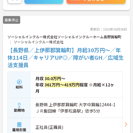
体的負担が少なく、広域手当5万円が付与されるこ
とで高い給与水準を実現しています。年間休日114
日の確保や、献立・レシピの完全標準化による業務
募集停止
効率化など、ワークライフバランスを保ちながら定
年70歳まで長期的に活躍できる制度が盤石に整って
更新日：2026年06月08日
います。複数施設を経験することで培われるマネジ
ソーシャルインクルー株式会社ソーシャルインクルーホーム長野箕輪町
メント視点は、将来的なエリアマネージャーへのキ
ソーシャルインクルー株式会社
ャリアアップにも直結しており、最新の環境で専門
性を発揮したいプロフェッショナルの方にお勧めで
【長野県／上伊那郡箕輪町】月給30万円～／年
す。
休114日／キャリアUP◎／障がい者GH／広域生
活支援員
★おすすめPOINT★
・広域支援員として複数のホームを巡るため、各ホ
ームのパートスタッフの教育やサポートにも携わる
月収
30.0万円
～
ことができ、現場の介助業務にとどまらず、施設運
年収
361万円～419万円
程度 ※月給×12ヶ
営や人材育成の視点を養うことで、将来のエリアマ
給料
ネージャー候補としてのステップアップに直結しま
月
す。
・定年70歳、再雇用75歳までという業界屈指の制度
長野県 上伊那郡箕輪町 大字中箕輪12444-1
があり、20代から60代まで幅広い年代が活躍してい
勤務地
ＪＲ飯田線「伊那松島駅」徒歩5分
ます。年間休日も114日確保されているため、無理
なく長期的なキャリアを築いていただけます。
・全施設がバリアフリー設計かつ最新設備を備えて
正社員(正職員)
おり、清潔感にあふれた美しい環境です。ハード面
雇用形態