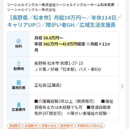
ソーシャルインクルー株式会社ソーシャルインクルーホーム松本筑摩
メント視点は、将来的なエリアマネージャーへのキ
ソーシャルインクルー株式会社
ャリアアップにも直結しており、最新の環境で専門
性を発揮したいプロフェッショナルの方にお勧めで
【長野県／松本市】月給30万円～／年休114日／
す。
キャリアUP◎／障がい者GH／広域生活支援員
★おすすめPOINT★
・広域支援員として複数のホームを巡るため、各ホ
月収
30.0万円
～
ームのパートスタッフの教育やサポートにも携わる
年収
361万円～419万円
程度 ※月給×12ヶ
給料
ことができ、現場の介助業務にとどまらず、施設運
月
営や人材育成の視点を養うことで、将来のエリアマ
ネージャー候補としてのステップアップに直結しま
す。
長野県 松本市 筑摩1-27-15
・定年70歳、再雇用75歳までという業界屈指の制度
勤務地
ＪＲ篠ノ井線「松本駅」バス・車6分
があり、20代から60代まで幅広い年代が活躍してい
ます。年間休日も114日確保されているため、無理
なく長期的なキャリアを築いていただけます。
正社員(正職員)
雇用形態
・全施設がバリアフリー設計かつ最新設備を備えて
おり、清潔感にあふれた美しい環境です。ハード面
に加え、ソフト面でも「献立の事前決定・レシピ完
■介護職経験2年以上（無資格可） ■福祉
備」により現場の負担が大幅に軽減されています。
資格有る方は未経験でも可 ■普通自動車
ご利用者様の安全性はもちろん、働くスタッフにと
応募要件
免許(AT限定可) ※障がい者福祉の経験は
っても身体的負担が少なく、高いモチベーションを
保って業務に集中できます。
不問です。※実務経験2年以上の方、障がい
者福祉に関する経験をお持ちの方大歓迎
車通勤可
未経験OK
残業少なめ
無資格OK
年間休日110日以上