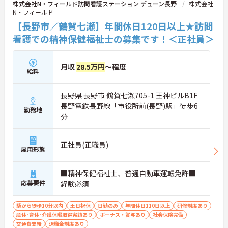
株式会社N・フィールド訪問看護ステーション デューン長野
株式会社
N・フィールド
【長野市／鶴賀七瀬】年間休日120日以上★訪問
看護での精神保健福祉士の募集です！＜正社員＞
月収
28.5万円
～程度
給料
長野県 長野市 鶴賀七瀬705-1 王神ビルB1F
長野電鉄長野線「市役所前(長野)駅」徒歩6
勤務地
分
正社員(正職員)
雇用形態
■精神保健福祉士、普通自動車運転免許■
応募要件
経験必須
駅から徒歩10分以内
土日祝休
日勤のみ
年間休日110日以上
研修制度あり
産休･育休･介護休暇取得実績あり
ボーナス・賞与あり
社会保険完備
交通費支給
退職金制度あり