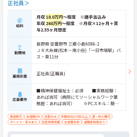
正社員＞
月収
18.0万円
～程度 ※諸手当込み
年収
260万円
～程度 ※月収×12ヶ月＋賞
給料
与2.55ヶ月想定
長野県 安曇野市 三郷小倉6086-2
ＪＲ大糸線(松本－南小谷)「一日市場駅」バ
勤務地
ス・車11分
正社員(正職員)
雇用形態
■精神保健福祉士：必須 ■実務経験：
あれば尚可（病院にてソーシャルワーク業
応募要件
務歴：あれば尚可） ※PCスキル：簡単
なWord・Excel程度 ■普通自動車運転
免許（AT限定可）：必須
車通勤可
未経験OK
日勤のみ
年間休日110日以上
夏～秋入職可
ボーナス・賞与あり
社会保険完備
交通費支給
退職金制度あり