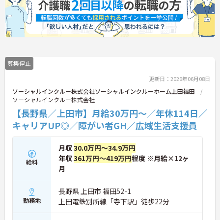
募集停止
更新日：2026年06月08日
ソーシャルインクルー株式会社ソーシャルインクルーホーム上田福田
ソーシャルインクルー株式会社
【長野県／上田市】月給30万円～／年休114日／
キャリアUP◎／障がい者GH／広域生活支援員
月収
30.0万円～34.9万円
年収
361万円～419万円
程度 ※月給×12ヶ
給料
月
長野県 上田市 福田52-1
勤務地
上田電鉄別所線「寺下駅」徒歩22分