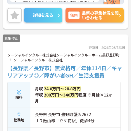
す。ご興味をお持ちの方には詳細の情報や面接のポ
イントをお伝えしますのでお気軽にお問い合わせく
最新の募集状況を問
ださいませ。
詳細を見る
無料
い合わせる
募集停止
更新日：2026年05月23日
ソーシャルインクルー株式会社ソーシャルインクルーホーム長野豊野町
ソーシャルインクルー株式会社
【長野県／長野市】無資格可／年休114日／キャ
リアアップ◎／障がい者GH／生活支援員
月収
24.0万円～28.8万円
年収
288万円～346万円
程度 ※月給×12ヶ
給料
月
長野県 長野市 豊野町蟹沢2672
勤務地
ＪＲ飯山線「立ケ花駅」徒歩4分