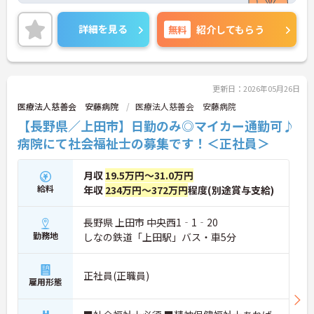
ご興味ある方には、面接対策ポイントなど、さらに
詳細をお話しいたしますのでお気軽にご相談くださ
詳細を見る
無料
紹介してもらう
い。
更新日：2026年05月26日
医療法人慈善会 安藤病院
医療法人慈善会 安藤病院
【長野県／上田市】日勤のみ◎マイカー通勤可♪
病院にて社会福祉士の募集です！＜正社員＞
月収
19.5万円～31.0万円
給料
年収
234万円～372万円
程度(別途賞与支給)
長野県 上田市 中央西1‐1‐20
勤務地
しなの鉄道「上田駅」バス・車5分
正社員(正職員)
雇用形態