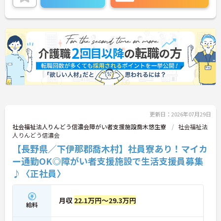
ご興味のある方には、面接対策ポイントなどさらに
詳細をお話いたしますので、お気軽にご相談くださ
い。
更新日：2026年07月29日
社会福祉法人りんどう信濃会障がい者支援施設喬木悠生寮
社会福祉法
人りんどう信濃会
【長野県／下伊那郡喬木村】社員寮あり！マイカ
ー通勤OK◎障がい者支援施設で生活支援員募集
♪〈正社員〉
月収
22.1万円～29.3万円
給料