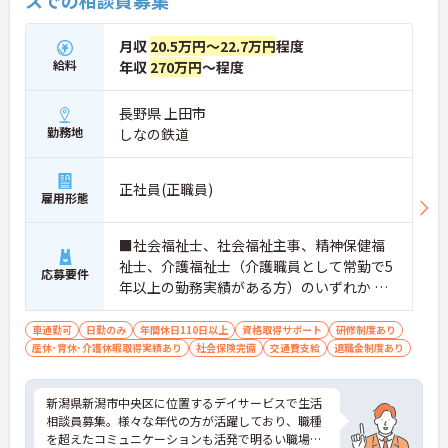
月収
20.5万円～22.7万円
程度
給料
年収
270万円
～程度
長野県 上田市
勤務地
しなの鉄道
正社員(正職員)
雇用形態
■社会福祉士、社会福祉主事、精神保健福
祉士、介護福祉士（介護職員として常勤で5
応募要件
年以上の勤務実績がある方）のいずれか ※
普通自動車免許
車通勤可
日勤のみ
年間休日110日以上
資格取得サポート
研修制度あり
産休･育休･介護休暇取得実績あり
社会保険完備
交通費支給
退職金制度あり
新潟県新潟市中央区に位置するデイサービスで生活
相談員募集。様々な年代の方が活躍しており、職種
を超えたコミュニケーションも活発で明るい職場で