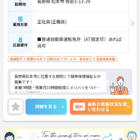
長野県 松本市 笹部3-13-29
勤務地
正社員(正職員)
雇用形態
■普通自動車運転免許（AT限定可）あれば
応募要件
尚可
車通勤可
残業少なめ
日勤のみ
ボーナス・賞与あり
社会保険完備
長野県松本市に位置する病院にて精神保健福祉士の
募集です！
実働7時間・残業月10時間程度とメリハリをつけた
働き方が可能◎
終業後の時間を有効活用することができプライベー
最新の募集状況を問
トも充実♪
詳細を見る
無料
い合わせる
ご興味のある方には、面接対策ポイントなど、さら
に詳細をご案内しますのでお気軽にご相談くださ
い！