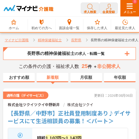
0
0
求人検索
会員登録
メニュー
ホーム
初めての方へ
面談会場一覧
保存した求人
最近見た求人
マイナビ介護職
精神保健福祉士
長野県
長野県の精神保健福祉士の求人
長野県の精神保健福祉士
の求人・転職一覧
25
この条件の介護・福祉求人数
非公開求人
件 ＋
おすすめ順
新着順
月収順
年収順
通所介護（デイサービス）
更新日：2026年08月06日
株式会社ツクイツクイ中野新井
株式会社ツクイ
【長野県／中野市】正社員登用制度あり♪デイサ
ービスにて生活相談員の募集！＜パート＞
時給
1,107円～1,147円