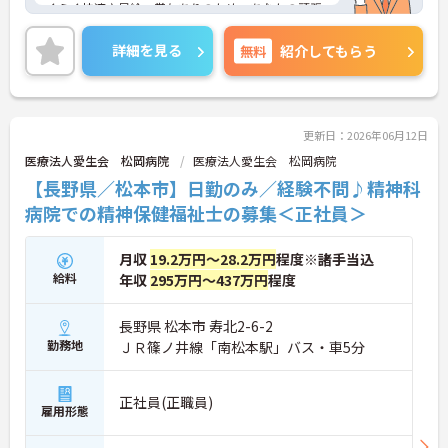
くらく快適♪昇給・賞与ありのため、あなたの頑張
りがしっかり評価されます。
ご興味のある方は、面接のポイントをお伝えします
詳細を見る
無料
紹介してもらう
のでお気軽にお問い合せください。
更新日：2026年06月12日
医療法人愛生会 松岡病院
医療法人愛生会 松岡病院
【長野県／松本市】日勤のみ／経験不問♪精神科
病院での精神保健福祉士の募集＜正社員＞
月収
19.2万円～28.2万円
程度※諸手当込
給料
年収
295万円～437万円
程度
長野県 松本市 寿北2-6-2
勤務地
ＪＲ篠ノ井線「南松本駅」バス・車5分
正社員(正職員)
雇用形態