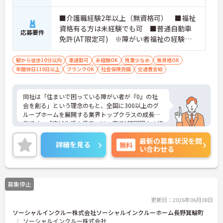
に加え、ソフト面でも「献立の事前決定・レシピ完
備」により現場の負担が大幅に軽減されています。
■介護職経験2年以上（無資格可） ■福祉
ご利用者様の安全性はもちろん、働くスタッフにと
っても身体的負担が少なく、高いモチベーションを
資格有る方は未経験でも可 ■普通自動車
応募要件
保って業務に集中できます。
免許(AT限定可) ※障がい者福祉の経験は
不問です。※実務経験2年以上の方、障がい
者福祉に関する経験をお持ちの方大歓迎
駅から徒歩10分以内
車通勤可
未経験OK
残業少なめ
無資格OK
年間休日110日以上
ブランクOK
社会保険完備
交通費支給
同社は「住まいで困っている障がい者が『0』の社
会を創る」という理念のもと、全国に300以上のグ
ループホームを展開する業界トップクラスの成長企
業です。「広域生活支援員」は、車で1時間圏内の複
数施設を横断的に担当し、現場支援とパートスタッ
最新の募集状況を問
フのサポートを行うハイクラスなポジションです。
詳細を見る
無料
い合わせる
最新設備とバリアフリーが完備され、スタッフの身
体的負担が少なく、広域手当5万円が付与されるこ
とで高い給与水準を実現しています。年間休日114
日の確保や、献立・レシピの完全標準化による業務
募集停止
効率化など、ワークライフバランスを保ちながら定
年70歳まで長期的に活躍できる制度が盤石に整って
更新日：2026年06月08日
います。複数施設を経験することで培われるマネジ
ソーシャルインクルー株式会社ソーシャルインクルーホーム長野箕輪町
メント視点は、将来的なエリアマネージャーへのキ
ソーシャルインクルー株式会社
ャリアアップにも直結しており、最新の環境で専門