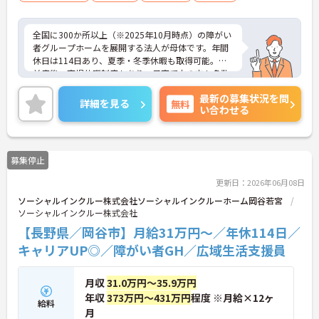
全国に300か所以上（※2025年10月時点）の障がい
者グループホームを展開する法人が母体です。年間
休日は114日あり、夏季・冬季休暇も取得可能。産
前産後・育児休暇制度もあり、子育て中の方も多数
活躍中で、ワークライフバランスを大切にしながら
最新の募集状況を問
働ける環境が整っています。研修制度や外部勉強会
詳細を見る
無料
い合わせる
の受講支援もあり、スキルアップもしっかりサポー
ト。将来的には管理者やエリアマネージャーへのキ
ャリアアップも目指せます。20代から60代まで幅広
い年代のスタッフが活躍しており、和やかな雰囲気
募集停止
の職場です。介護経験を活かしたい方、福祉の資格
をお持ちの方、安定した法人でキャリアを築きたい
更新日：2026年06月08日
方におすすめです。
ソーシャルインクルー株式会社ソーシャルインクルーホーム岡谷若宮
ソーシャルインクルー株式会社
★おすすめPOINT★
・生活支援員からスタートし、サービス管理責任者
【長野県／岡谷市】月給31万円～／年休114日／
やエリアマネージャーへと続く明確なステップアッ
キャリアUP◎／障がい者GH／広域生活支援員
プの道筋が用意されています。急成長中の企業であ
るためポストも豊富にあり、専門性を高めながらマ
ネジメント職への挑戦も視野に入れていただけま
月収
31.0万円～35.9万円
す。
年収
373万円～431万円
程度 ※月給×12ヶ
給料
・年間休日114日、残業月平均10時間程度という就
月
業環境に加え、産前産後休暇や育児休暇制度がしっ