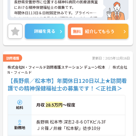
長野県安曇野市に位置する精神科病院の医療連携室
における精神保健福祉士の募集です。
年間休日113日＆日祝固定休みです。プライベート
とのメリハリのある働き方が可能です。また、利用
可能な託児所があり、子育て世代の方も安心してご
勤務いただけます。
詳細を見る
無料
紹介してもらう
ご興味のある方には、面接対策ポイントなど、さら
に詳細をご案内しますのでお気軽にご相談くださ
い！
訪問看護
更新日：2025年12月16日
株式会社N・フィールド訪問看護ステーション デューン松本
株式会社
N・フィールド
【長野県／松本市】年間休日120日以上★訪問看
護での精神保健福祉士の募集です！＜正社員＞
月収
28.5万円
～程度
給料
長野県 松本市 深志2-8-6 OTKビル3F
勤務地
ＪＲ篠ノ井線「松本駅」徒歩10分