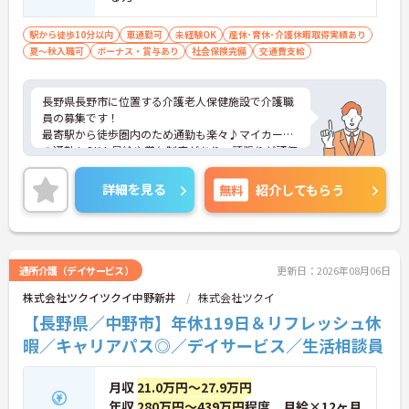
駅から徒歩10分以内
車通勤可
未経験OK
産休･育休･介護休暇取得実績あり
夏～秋入職可
ボーナス・賞与あり
社会保険完備
交通費支給
長野県長野市に位置する介護老人保健施設で介護職
員の募集です！
最寄駅から徒歩圏内のため通勤も楽々♪マイカーで
の通勤もOK！昇給や賞与制度があり、頑張りが評価
されてしっかりと還元されます。さらに各種手当も
あるのは嬉しいポイントです◎フォロー体制もあ
詳細を見る
無料
紹介してもらう
り、経験に関わらず安心してスタートできます。
こちらの求人にご興味がございましたら面接のポイ
ントもお伝えしますので是非ご応募お待ちしており
ます。
通所介護（デイサービス）
更新日：2026年08月06日
株式会社ツクイツクイ中野新井
株式会社ツクイ
【長野県／中野市】年休119日＆リフレッシュ休
暇／キャリアパス◎／デイサービス／生活相談員
月収
21.0万円～27.9万円
年収
280万円～439万円
程度 月給×12ヶ月