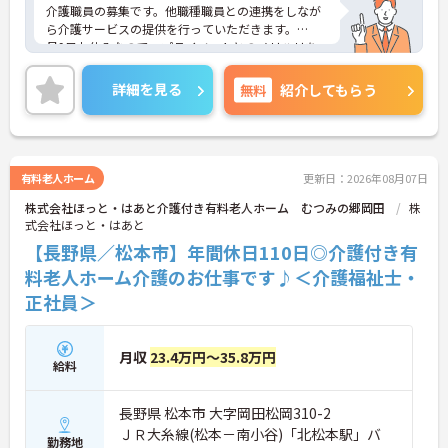
介護職員の募集です。他職種職員との連携をしなが
ら介護サービスの提供を行っていただきます。
月9日お休みなので、プライベートとのメリハリを
つけた働き方ができます。また、賞与の支給実績が
あり、目に見える形での評価制度を採用されていま
詳細を見る
無料
紹介してもらう
す。
ご興味のある方には、面接対策ポイントなど、さら
に詳細をお話しいたしますのでお気軽にご相談くだ
さい！
有料老人ホーム
更新日：2026年08月07日
株式会社ほっと・はあと介護付き有料老人ホーム むつみの郷岡田
株
式会社ほっと・はあと
【長野県／松本市】年間休日110日◎介護付き有
料老人ホーム介護のお仕事です♪＜介護福祉士・
正社員＞
月収
23.4万円～35.8万円
給料
長野県 松本市 大字岡田松岡310-2
ＪＲ大糸線(松本－南小谷)「北松本駅」バ
勤務地