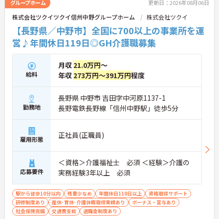
グループホーム
更新日：2026年08月06日
株式会社ツクイツクイ信州中野グループホーム
株式会社ツクイ
【長野県／中野市】全国に700以上の事業所を運
営♪年間休日119日◎GH介護職募集
月収
21.0万円
～
給料
年収
273万円～391万円
程度
長野県 中野市 吉田字中河原1137-1
勤務地
長野電鉄長野線「信州中野駅」徒歩5分
正社員(正職員)
雇用形態
＜資格＞介護福祉士 必須 ＜経験＞介護の
応募要件
実務経験3年以上 必須
駅から徒歩10分以内
残業少なめ
年間休日110日以上
資格取得サポート
研修制度あり
産休･育休･介護休暇取得実績あり
ボーナス・賞与あり
社会保険完備
交通費支給
退職金制度あり