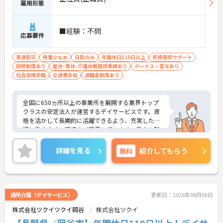
雇用形態
■経験：不問
応募要件
車通勤可
残業少なめ
日勤のみ
年間休日110日以上
資格取得サポート
研修制度あり
産休･育休･介護休暇取得実績あり
ボーナス・賞与あり
社会保険完備
交通費支給
退職金制度あり
全国に650ヵ所以上の事業所を展開する業界トップ
クラスの安定法人が運営するデイサービスです。資
格を活かして長期的に活躍できるよう、充実した待
遇と働きやすい環境をご用意しています。最大の魅
力は夜勤なしの日勤のみで年間休日は119日しっか
り確保できる点にあります。毎月付与されるリフレ
詳細を見る
無料
紹介してもらう
ッシュ休暇を利用して連休の取得も可能です。ま
た、子育てサポート企業として「くるみん認定」を
取得しており、こども休暇や充実した扶養手当など
ご家庭との両立を後押しする制度が整っています。
入社後1年間は専用のチューターがつき手厚くフォ
通所介護（デイサービス）
更新日：2026年08月06日
ローするため、新しい環境への不安を軽減できま
株式会社ツクイツクイ岡谷
株式会社ツクイ
す。最大185万円の賞与支給の実績や、宿泊費補助
等の独自の福利厚生制度も備わっており、有資格者