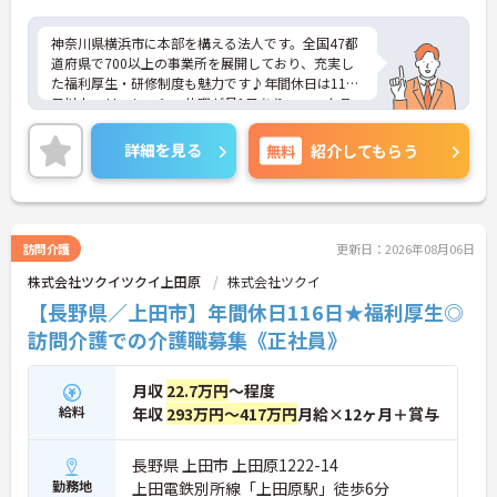
神奈川県横浜市に本部を構える法人です。全国47都
道府県で700以上の事業所を展開しており、充実し
た福利厚生・研修制度も魅力です♪年間休日は110
日以上、リフレッシュ休暇が月1日あり、ワークラ
イフバランスを重視される方にもおすすめです。ご
興味のある方には、面接対策ポイントなど、さらに
詳細を見る
無料
紹介してもらう
詳細をお話しいたしますのでお気軽にご相談くださ
い！
訪問介護
更新日：2026年08月06日
株式会社ツクイツクイ上田原
株式会社ツクイ
【長野県／上田市】年間休日116日★福利厚生◎
訪問介護での介護職募集《正社員》
月収
22.7万円
～程度
給料
年収
293万円～417万円
月給×12ヶ月＋賞与
長野県 上田市 上田原1222-14
勤務地
上田電鉄別所線「上田原駅」徒歩6分