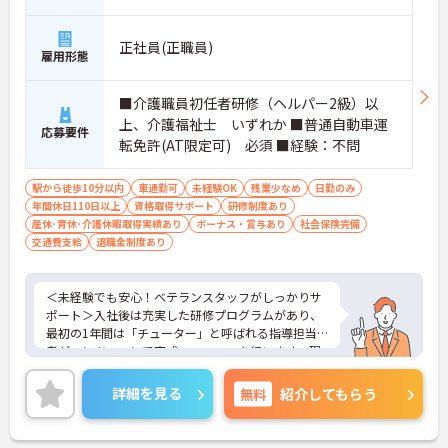
正社員(正職員)
雇用形態
■介護職員初任者研修（ヘルパー2級）以
上、介護福祉士 いずれか ■普通自動車運
応募要件
転免許(AT限定可) 必須 ■経験：不問
駅から徒歩10分以内
車通勤可
未経験OK
残業少なめ
日勤のみ
年間休日110日以上
資格取得サポート
研修制度あり
産休･育休･介護休暇取得実績あり
ボーナス・賞与あり
社会保険完備
交通費支給
退職金制度あり
＜未経験でも安心！ベテランスタッフがしっかりサ
ポート＞入社後は充実した研修プログラムがあり、
最初の1年間は「チューター」と呼ばれる指導担当
者がマンツーマンで育成・フォローを行います。現
場ではベテランのサービス提供責任者があなたをバ
ックアップするので、困ったことがあればすぐに相
詳細を見る
無料
紹介してもらう
談できます。焦らずじっくりとスキルを身につけて
いける温かい環境です。
＜助け合いが自然に生まれる、明るい職場です＞ス