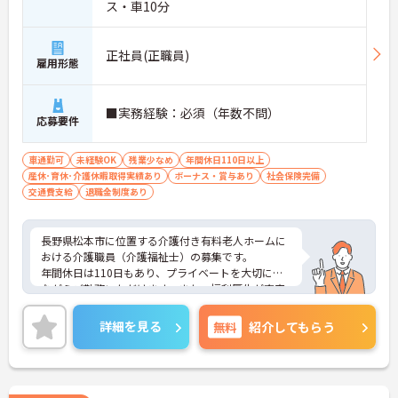
ス・車10分
正社員(正職員)
雇用形態
■実務経験：必須（年数不問）
応募要件
車通勤可
未経験OK
残業少なめ
年間休日110日以上
産休･育休･介護休暇取得実績あり
ボーナス・賞与あり
社会保険完備
交通費支給
退職金制度あり
長野県松本市に位置する介護付き有料老人ホームに
おける介護職員（介護福祉士）の募集です。
年間休日は110日もあり、プライベートを大切にし
ながらご勤務いただけます。また、福利厚生が充実
しています。働きやすい環境が整っており、安心し
て長くご勤務いただけます。
詳細を見る
無料
紹介してもらう
ご興味のある方には、面接対策ポイントなど、さら
に詳細をご案内しますのでお気軽にご相談くださ
い！