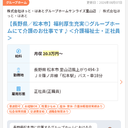
グループホーム
更新日：2026年08月07日
株式会社ほっと・はあとグループホームサンライズ里山辺
株式会社ほ
っと・はあと
【長野県／松本市】福利厚生充実◎グループホー
ムにて介護のお仕事です♪＜介護福祉士・正社員
＞
月収
20.3万円
～
給料
長野県 松本市 里山辺風上がり494-3
勤務地
ＪＲ篠ノ井線「松本駅」バス・車18分
正社員(正職員)
雇用形態
車通勤可
未経験OK
残業少なめ
産休･育休･介護休暇取得実績あり
社会保険完備
交通費支給
退職金制度あり
長野県松本市に位置するグループホームにおける介