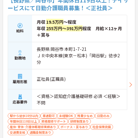
【長野県／岡谷市】年間休日119日以上！デイサ
の方がご自身の個性を大切にしながらやりがいを持
ービスにて日勤介護職員募集！＜正社員＞
って働き続けられるおすすめの職場です。
★おすすめPOINT★
月収
19.5万円
～程度
【夜勤なし×年間休日119日！オンオフのメリハリ
年収
255万円～391万円
程度 月給×12ヶ月
をつけて働ける環境です】
給料
＋賞与
・身体への負担が少ない夜勤なしの勤務で年間休日
119日がしっかりと確保されています
・毎月1日付与されるリフレッシュ休暇と有給を組
長野県 岡谷市 本町1-7-21
み合わせて連休を取得しプライベートを満喫できま
ＪＲ中央本線(東京－松本)「岡谷駅」徒歩2
勤務地
す
分
・子育てサポート企業として「くるみん認定」を取
得しており未就学児向けのこども休暇など支援体制
が万全です
正社員(正職員)
【賞与実績最大185万円◎大手法人ならではの手厚
雇用形態
い待遇と福利厚生が魅力です】
・頑張りをしっかり還元する過去実績最大185万円
＜資格＞認知症介護基礎研修 必須 ＜経験＞
の賞与や配偶者・お子様への手厚い扶養手当を支給
応募要件
不問
しています
・宿泊費補助などが受けられる独自の「ツクイPLU
S」や勤続3年以上の退職金制度を完備しています
駅から徒歩10分以内
車通勤可
未経験OK
残業少なめ
日勤のみ
・社内規定の範囲内で髪色や髪型をはじめネイルや
年間休日110日以上
資格取得サポート
研修制度あり
まつげエクステが自由であり自分らしさを大切に働
産休･育休･介護休暇取得実績あり
ボーナス・賞与あり
社会保険完備
けます
交通費支給
退職金制度あり
【有資格者のキャリアパス！手厚いチューター制度