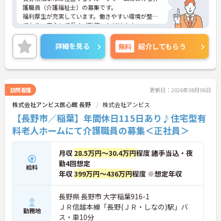
護職員（介護福祉士）の募集です。
福利厚生が充実しています。働きやすい環境が整っ
ており、安心して長くご勤務いただけます。
ご興味のある方には、面接対策ポイントなど、さら
に詳細をご案内しますのでお気軽にご相談くださ
詳細を見る
無料
紹介してもらう
い！
訪問看護
更新日：2026年08月06日
株式会社アンビス医心館 長野
株式会社アンビス
【長野市／稲葉】年間休日115日あり♪住宅型有
料老人ホームにて介護職員の募集＜正社員＞
月収
28.5万円～30.4万円
程度 諸手当込・夜
勤4回想定
給料
年収
399万円～436万円
程度 ※想定年収
長野県 長野市 大字稲葉916-1
ＪＲ信越本線「長野(ＪＲ・しなの)駅」バ
勤務地
ス・車10分