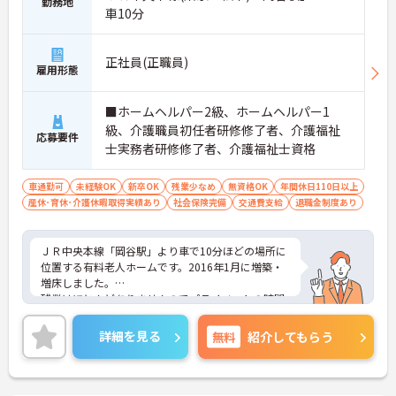
勤務地
車10分
正社員(正職員)
雇用形態
■ホームヘルパー2級、ホームヘルパー1
級、介護職員初任者研修修了者、介護福祉
応募要件
士実務者研修修了者、介護福祉士資格
車通勤可
未経験OK
新卒OK
残業少なめ
無資格OK
年間休日110日以上
産休･育休･介護休暇取得実績あり
社会保険完備
交通費支給
退職金制度あり
ＪＲ中央本線「岡谷駅」より車で10分ほどの場所に
位置する有料老人ホームです。2016年1月に増築・
増床しました。
残業はほとんどありませんのでプライベートの時間
を大切にしたい方にオススメです。ご興味のある方
には詳細をお話しますので、お気軽にお問い合わせ
詳細を見る
無料
紹介してもらう
ください。