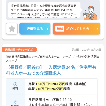
長野県須坂市に位置する小規模多機能居宅介護事業
所での介護職員求人です。年間休日は115日あり、
プライベートを大切にしながらご勤務いただけま
す。月平均5時間と残業も少なめです！ご興味のある
方には、面接対策ポイント等、さらに詳細をお話し
しますのでお気軽にご相談ください！
詳細を見る
無料
紹介してもらう
通所介護（デイサービス）
更新日：2026年08月06日
特定非営利活動法人ホープ有料法人ホーム ホープ
特定非営利活動法
人ホープ
【長野県／岡谷市】 入居定員24名／住宅型有
料老人ホームでの介護職求人
月収
16.8万円～20.1万円
程度（基本給）
給料
年収
218万円～262万円
程度
長野県 岡谷市 山下町2-13-10
ＪＲ中央本線(東京－松本)「岡谷駅」バス・