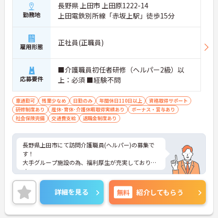
長野県 上田市 上田原1222-14
勤務地
上田電鉄別所線「赤坂上駅」徒歩15分
正社員(正職員)
雇用形態
■介護職員初任者研修（ヘルパー2級）以
応募要件
上：必須 ■経験不問
車通勤可
残業少なめ
日勤のみ
年間休日110日以上
資格取得サポート
研修制度あり
産休･育休･介護休暇取得実績あり
ボーナス・賞与あり
社会保険完備
交通費支給
退職金制度あり
長野県上田市にて訪問介護職員(ヘルパー)の募集で
す！
大手グループ施設の為、福利厚生が充実しておりま
す。
ヘルパー・オペレーター・看護職員の3名体制で安
心して業務ができます。日勤のみでリフレッシュ休
詳細を見る
無料
紹介してもらう
暇もありプライベートとの両立も可能♪
社内研修制度も充実しており、キャリアアップを目
指す方にもおすすめです。