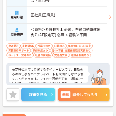
ス・車10分
正社員(正職員)
雇用形態
＜資格＞介護福祉士 必須、普通自動車運転
応募要件
免許(AT限定可) 必須 ＜経験＞不問
車通勤可
未経験OK
残業少なめ
日勤のみ
年間休日110日以上
資格取得サポート
研修制度あり
産休･育休･介護休暇取得実績あり
ボーナス・賞与あり
社会保険完備
交通費支給
退職金制度あり
長野県松本市に位置するデイサービスです。日勤の
みのお仕事なのでプライベートも大切にしながら働
くことができます。マイカー通勤が可能！通勤にも
便利です。ご興味をお持ちの方はお気軽にお問い合
わせください。
詳細を見る
無料
紹介してもらう