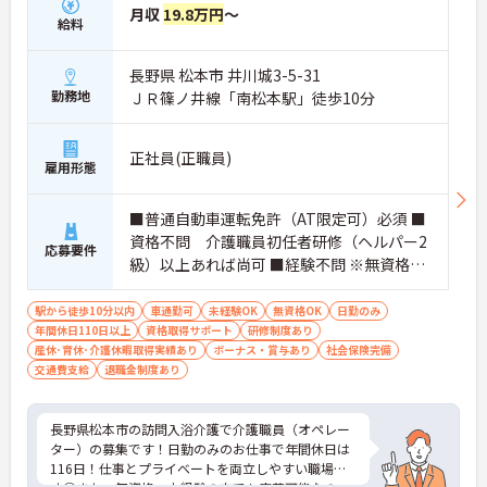
月収
19.8万円
～
給料
長野県 松本市 井川城3-5-31
勤務地
ＪＲ篠ノ井線「南松本駅」徒歩10分
正社員(正職員)
雇用形態
■普通自動車運転免許（AT限定可）必須 ■
資格不問 介護職員初任者研修（ヘルパー2
応募要件
級）以上あれば尚可 ■経験不問 ※無資格者:
入社半年以内に会社負担で認知症介護基礎
研修受講
駅から徒歩10分以内
車通勤可
未経験OK
無資格OK
日勤のみ
年間休日110日以上
資格取得サポート
研修制度あり
産休･育休･介護休暇取得実績あり
ボーナス・賞与あり
社会保険完備
交通費支給
退職金制度あり
長野県松本市の訪問入浴介護で介護職員（オペレー
ター）の募集です！日勤のみのお仕事で年間休日は
116日！仕事とプライベートを両立しやすい職場で