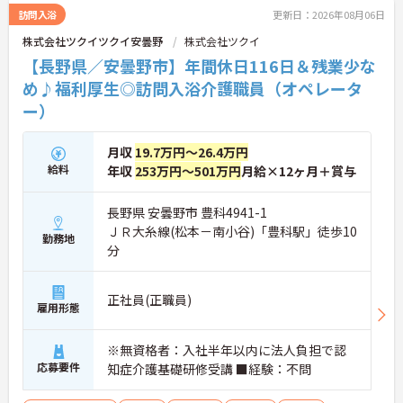
訪問入浴
更新日：2026年08月06日
株式会社ツクイツクイ安曇野
株式会社ツクイ
【長野県／安曇野市】年間休日116日＆残業少な
め♪福利厚生◎訪問入浴介護職員（オペレータ
ー）
月収
19.7万円～26.4万円
給料
年収
253万円～501万円
月給×12ヶ月＋賞与
長野県 安曇野市 豊科4941-1
ＪＲ大糸線(松本－南小谷)「豊科駅」徒歩10
勤務地
分
正社員(正職員)
雇用形態
※無資格者：入社半年以内に法人負担で認
応募要件
知症介護基礎研修受講 ■経験：不問