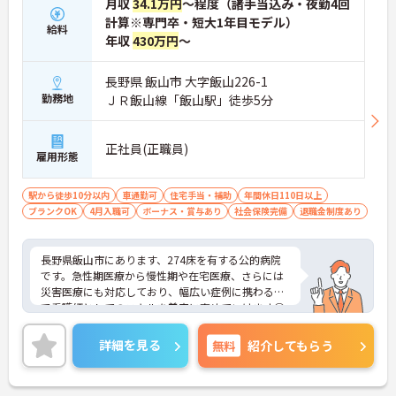
月収
34.1万円
～程度（諸手当込み・夜勤4回
計算※専門卒・短大1年目モデル）
給料
年収
430万円
～
長野県 飯山市 大字飯山226-1
勤務地
ＪＲ飯山線「飯山駅」徒歩5分
正社員(正職員)
雇用形態
駅から徒歩10分以内
車通勤可
住宅手当・補助
年間休日110日以上
ブランクOK
4月入職可
ボーナス・賞与あり
社会保険完備
退職金制度あり
長野県飯山市にあります、274床を有する公的病院
です。急性期医療から慢性期や在宅医療、さらには
災害医療にも対応しており、幅広い症例に携わる中
で看護師としてのスキルを着実に高めていけます◎
中途入職者へのフォローも手厚く、業務に慣れるま
で指導担当者がつくので安心です♪公立病院並みの
詳細を見る
無料
紹介してもらう
充実した福利厚生も魅力の1つで、スタッフが働き
やすい環境を整えています。年間休日120日以上、
残業も月平均6時間と比較的少ないので、プライベ