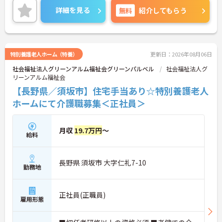
当の全額還元や実績最大105万円の賞与に加え配偶
詳細を見る
無料
紹介してもらう
者1万円などの手厚い扶養手当をご用意しています。
独自の福利厚生制度によるお祝い金や宿泊費補助な
どスタッフの生活を支える制度も充実しています。
髪色やネイルも自由でご自身の個性を大切にしなが
らのびのびと働ける風通しの良い職場です。階層別
特別養護老人ホーム（特養）
更新日：2026年08月06日
研修や資格取得支援制度が整っているため有資格者
社会福祉法人グリーンアルム福祉会グリーンパルベル
社会福祉法人グ
の方がこれまでのご経験を活かしながら将来の管理
リーンアルム福祉会
職やスペシャリストへと着実にキャリアアップを目
指せるやりがいのある環境です。
【長野県／須坂市】住宅手当あり☆特別養護老人
ホームにて介護職募集＜正社員＞
★おすすめPOINT★
【ワークライフバランスの充実】
・夜勤なしの日勤のみで年間休日119日を確保 ・リ
月収
19.7万円
～
フレッシュ休暇やこども休暇など特別休暇が充実
給料
・産休育休や産後パパ育休制度など子育て支援体制
が万全
【安心の高待遇と福利厚生】
長野県 須坂市 大字仁礼7-10
勤務地
・処遇改善手当を毎月および半期末手当として全額
還元 ・配偶者1万円や満18歳未満の子5千円の手厚
い扶養手当を支給
・結婚・出生・入学のお祝い金やヘルスチェック補
正社員(正職員)
雇用形態
助など独自の福利厚生制度を用意
【資格を活かせるキャリアアップ環境】
・公的資格取得や自己啓発支援制度を活用しスキル