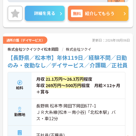
す◎また、無資格・未経験の方でも応募可能なの
で、これから介護業界に挑戦したいという方にピッ
タリの職場です♪ご興味のある方は面接ポイントを
詳細を見る
無料
紹介してもらう
お伝えしますので、お気軽にご連絡ください！
通所介護（デイサービス）
更新日：2026年08月06日
株式会社ツクイツクイ松本岡田
株式会社ツクイ
【長野県／松本市】年休119日／経験不問／日勤
のみ・夜勤なし／デイサービス／介護職／正社員
月収
21.1万円～26.3万円
程度
年収
269万円～500万円
程度 月給×12ヶ月
給料
＋賞与
長野県 松本市 岡田下岡田677-1
ＪＲ大糸線(松本－南小谷)「北松本駅」バ
勤務地
ス・車12分
正社員(正職員)