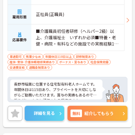
正社員(正職員)
雇用形態
■介護職員初任者研修（ヘルパー2級）以
上、介護福祉士 いずれか必須■特養・老
応募要件
健・病院・有料などの施設での実務経験1年
以上必須
車通勤可
残業少なめ
年間休日110日以上
研修制度あり
産休･育休･介護休暇取得実績あり
ボーナス・賞与あり
社会保険完備
交通費支給
退職金制度あり
長野市稲葉に位置する住宅型有料老人ホームです。
年間休日は115日あり、プライベートを大切にしな
がらご勤務いただけます。賞与の実績もあるので頑
張りがしっかりと評価される環境です♪
ご興味をお持ちの方はお気軽にお問い合わせくださ
い。
詳細を見る
無料
紹介してもらう