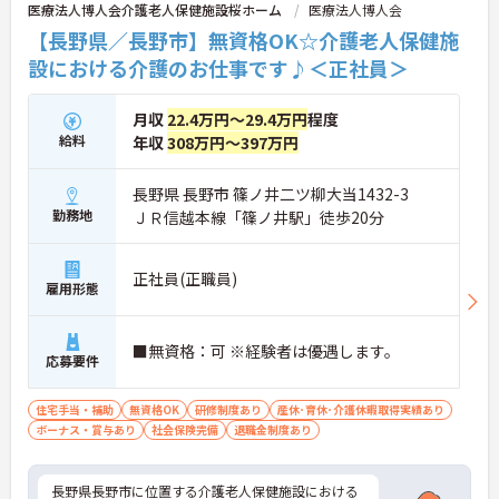
医療法人博人会介護老人保健施設桜ホーム
医療法人博人会
【長野県／長野市】無資格OK☆介護老人保健施
設における介護のお仕事です♪＜正社員＞
月収
22.4万円～29.4万円
程度
給料
年収
308万円～397万円
長野県 長野市 篠ノ井二ツ柳大当1432-3
勤務地
ＪＲ信越本線「篠ノ井駅」徒歩20分
正社員(正職員)
雇用形態
■無資格：可 ※経験者は優遇します。
応募要件
住宅手当・補助
無資格OK
研修制度あり
産休･育休･介護休暇取得実績あり
ボーナス・賞与あり
社会保険完備
退職金制度あり
長野県長野市に位置する介護老人保健施設における