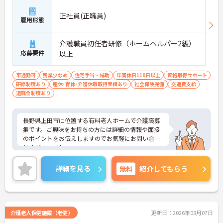
正社員(正職員)
雇用形態
介護職員初任者研修（ホームヘルパー2級）
応募要件
以上
車通勤可
残業少なめ
住宅手当・補助
年間休日110日以上
資格取得サポート
研修制度あり
産休･育休･介護休暇取得実績あり
社会保険完備
交通費支給
退職金制度あり
長野県上田市に位置する有料老人ホームで介護職募
集です。ご興味をお持ちの方には詳細の情報や面接
のポイントをお伝えしますのでお気軽にお問い合わ
せくださいませ。
詳細を見る
無料
紹介してもらう
介護老人保健施設（老健）
更新日：2026年08月07日