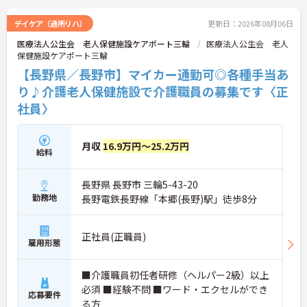
タッフ同士がお互いに助け合いながら働いている、
とても明るく関係性の良い事業所です。ワークライ
デイケア（通所リハ）
更新日：2026年08月06日
フバランスを重視しているためお休みが取りやす
医療法人公生会 老人保健施設ケアポート三輪
医療法人公生会 老人
く、仕事だけでなくプライベートも大切にできる環
保健施設ケアポート三輪
境です。また充実した福利厚生なども魅力♪安定し
た待遇の中で、モチベーション高くお仕事に取り組
【長野県／長野市】マイカー通勤可◎各種手当あ
めます。
り♪介護老人保健施設で介護職員の募集です〈正
社員〉
月収
16.9万円～25.2万円
給料
長野県 長野市 三輪5-43-20
勤務地
長野電鉄長野線「本郷(長野)駅」徒歩8分
正社員(正職員)
雇用形態
■介護職員初任者研修（ヘルパー2級）以上
必須 ■経験不問 ■ワード・エクセルができ
応募要件
る方