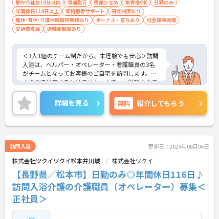
駅から徒歩10分以内
車通勤可
残業少なめ
無資格OK
日勤のみ
年間休日110日以上
資格取得サポート
研修制度あり
産休･育休･介護休暇取得実績あり
ボーナス・賞与あり
社会保険完備
交通費支給
退職金制度あり
＜3人1組のチーム制だから、未経験でも安心＞訪問
入浴は、ヘルパー・オペレーター・看護職員の3名
がチームとなってお客様のご自宅を訪問します。一
人きりで対応するわけではないので、未経験の方で
も安心してスタートできます。困ったことがあれば
すぐに相談できる仲間がそばにいる心強い環境で
詳細を見る
無料
紹介してもらう
す。運転や機材のセッティングがメインですが、チ
ームで協力してケアを行うため、自然とコミュニケ
ーションも深まり、良好な人間関係の中で働けま
す。
＜毎月の「リフレッシュ休暇」でプライベートも充
訪問入浴
更新日：2026年08月06日
実＞通常の有給休暇とは別に、月に1日付与される
株式会社ツクイツクイ松本井川城
株式会社ツクイ
「リフレッシュ休暇」があります（年間最大12
日）。毎月自由に使える休暇なので、趣味の時間に
【長野県／松本市】日勤のみ◎年間休日116日♪
使ったり、有給休暇と組み合わせて連休を取得した
訪問入浴介護の介護職員（オペレーター）募集＜
りするスタッフも多くいます。しっかり休んでリフ
正社員＞
レッシュすることで、仕事へのモチベーションも維
持しやすく、メリハリのある働き方が可能です。