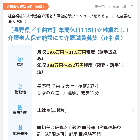
介護老人保健施設（老健）
更新日：2026年08月06日
社会福祉法人博悠会介護老人保健施設フランセーズ悠とぐら
社会福祉
法人博悠会
【長野県／千曲市】年間休日115日☆残業なし！
介護老人保健施設にて介護職員募集〈正社員〉
月収
19.6万円～21.5万円
程度（諸手当込
み）
給料
年収
293万円～392万円
程度（夜勤・諸手当
込）
長野県 千曲市 大字上徳間337-1
勤務地
しなの鉄道「戸倉駅」徒歩12分
正社員(正職員)
雇用形態
■初任者研修以上必須 ■普通自動車運転免
応募要件
許（AT限定可）必須 ■経験不問