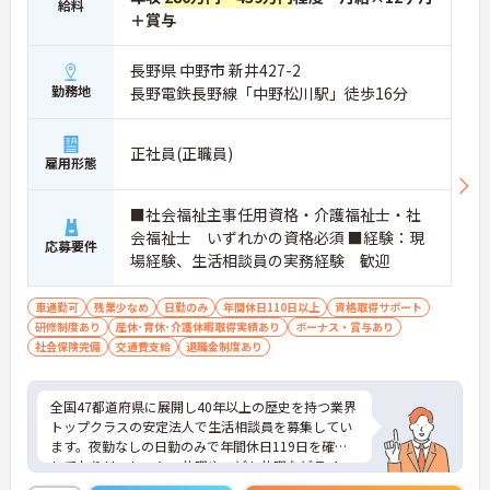
給料
＋賞与
長野県 中野市 新井427-2
勤務地
長野電鉄長野線「中野松川駅」徒歩16分
正社員(正職員)
雇用形態
■社会福祉主事任用資格・介護福祉士・社
会福祉士 いずれかの資格必須 ■経験：現
応募要件
場経験、生活相談員の実務経験 歓迎
車通勤可
残業少なめ
日勤のみ
年間休日110日以上
資格取得サポート
研修制度あり
産休･育休･介護休暇取得実績あり
ボーナス・賞与あり
社会保険完備
交通費支給
退職金制度あり
全国47都道府県に展開し40年以上の歴史を持つ業界
トップクラスの安定法人で生活相談員を募集してい
ます。夜勤なしの日勤のみで年間休日119日を確保
しておりリフレッシュ休暇やこども休暇などライフ
ステージに合わせた働き方が可能です。処遇改善手