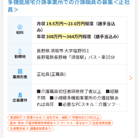
多機能居宅介護事業所での介護職員の募集＜正社
員＞
月収
19.5万円～23.0万円
程度（諸手当込
み）
給料
年収
308万円～364万円
程度（諸手当込み）
長野県 須坂市 大字塩野951
勤務地
長野電鉄長野線「須坂駅」バス・車15分
正社員(正職員)
雇用形態
■介護職員初任者研修修了者以上 ■経験
不問 ■小規模多機能事業所の介護経験あ
応募要件
れば尚可 ■必要なPCスキル：介護ソフト
のパソコン入力に必要な知識・技能（ワー
ド・エクセルの基本操作レベル）
車通勤可
残業少なめ
住宅手当・補助
年間休日110日以上
産休･育休･介護休暇取得実績あり
ボーナス・賞与あり
社会保険完備
交通費支給
退職金制度あり