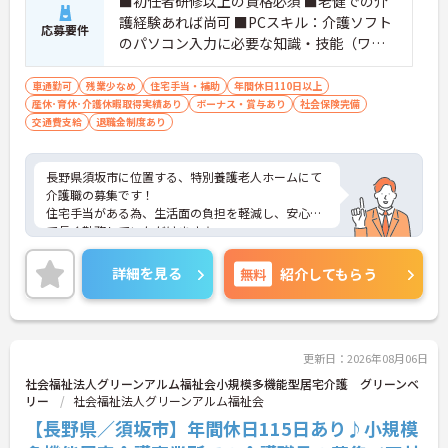
■初任者研修以上の資格必須 ■老健での介
アップが可能
護経験あれば尚可 ■PCスキル：介護ソフト
応募要件
・管理職や他職種への転換など多彩なキャリアプラ
のパソコン入力に必要な知識・技能（ワー
ンを用意
ド・エクセルの基本操作レベルになりま
・髪色やネイルなどが自由で個性を大切にできる社
す）
車通勤可
残業少なめ
住宅手当・補助
年間休日110日以上
風
産休･育休･介護休暇取得実績あり
ボーナス・賞与あり
社会保険完備
交通費支給
退職金制度あり
長野県須坂市に位置する、特別養護老人ホームにて
介護職の募集です！
住宅手当がある為、生活面の負担を軽減し、安心し
て長く勤務していただけます☆
また、マイカー通勤可能で無料駐車場もあるので、
通勤らくらくです♪
詳細を見る
無料
紹介してもらう
ご興味のある方には、面接対策ポイントなど、さら
に詳細をご案内しますのでお気軽にご相談くださ
い！
更新日：2026年08月06日
社会福祉法人グリーンアルム福祉会小規模多機能型居宅介護 グリーンベ
リー
社会福祉法人グリーンアルム福祉会
【長野県／須坂市】年間休日115日あり♪小規模