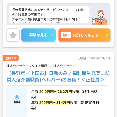
と多彩な研修で専門性を高めます 】
・入社後1年間は専門のチューター（指導担当者）
長野県岡谷市にあるデイサービスセンターにて日勤
がマンツーマンで手厚くフォローするため新しい環
の介護職員の募集です！
境でも安心です
大手法人で福利厚生が充実◎年間休日も119日と独
・資格手当の支給や公的資格取得・自己啓発支援制
自の休暇制度もあり働きやすい環境です。
度を通じて有資格者のさらなるステップアップを後
ご興味のある方には、面接対策ポイントなどさらに
押しします
詳細をお話いたしますので、お気軽にご相談くださ
詳細を見る
無料
紹介してもらう
・階層別研修や所属先以外の事業所で行う交換研修
い。
など豊富な教育プログラムで専門職としての成長を
サポートしています
訪問入浴
更新日：2026年08月06日
株式会社ツクイツクイ上田原
株式会社ツクイ
【長野県／上田市】日勤のみ♪福利厚生充実◎訪
問入浴介護職員(ヘルパー)の募集！＜正社員＞
月収
20.0万円～26.2万円
程度（諸手当込
み）
給料
年収
240万円～314万円
程度（別途賞与付
与）