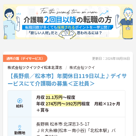
ご興味のある方には、面接対策ポイントなどさらに
詳細をお話いたしますので、お気軽にご相談くださ
い。
通所介護（デイサービス）
更新日：2026年08月06日
株式会社ツクイツクイ松本北深志
株式会社ツクイ
【長野県／松本市】年間休日119日以上♪デイサ
ービスにて介護職の募集＜正社員＞
月収
21.1万円
～程度
年収
274万円～392万円
程度 月給×12ヶ月
給料
＋賞与
長野県 松本市 北深志3-5-17
ＪＲ大糸線(松本－南小谷)「北松本駅」バ
勤務地