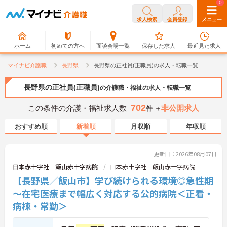
0
0
求人検索
会員登録
メニュー
ホーム
初めての方へ
面談会場一覧
保存した求人
最近見た求人
マイナビ介護職
長野県
長野県の正社員(正職員)の求人・転職一覧
長野県の正社員(正職員)
の介護職・福祉の求人・転職一覧
702
この条件の介護・福祉求人数
非公開求人
件 ＋
おすすめ順
新着順
月収順
年収順
更新日：2026年08月07日
日本赤十字社 飯山赤十字病院
日本赤十字社 飯山赤十字病院
【長野県／飯山市】学び続けられる環境◎急性期
～在宅医療まで幅広く対応する公的病院＜正看・
病棟・常勤＞