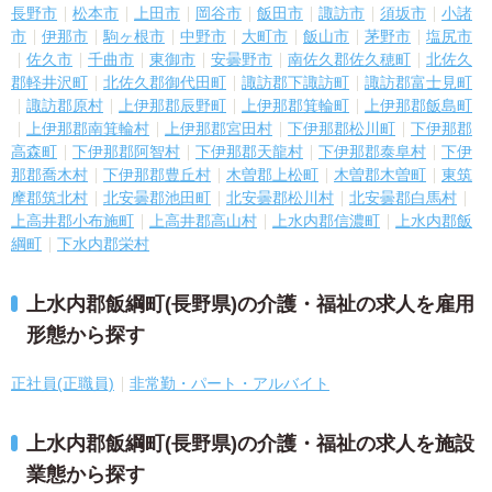
長野市
松本市
上田市
岡谷市
飯田市
諏訪市
須坂市
小諸
市
伊那市
駒ヶ根市
中野市
大町市
飯山市
茅野市
塩尻市
佐久市
千曲市
東御市
安曇野市
南佐久郡佐久穂町
北佐久
郡軽井沢町
北佐久郡御代田町
諏訪郡下諏訪町
諏訪郡富士見町
諏訪郡原村
上伊那郡辰野町
上伊那郡箕輪町
上伊那郡飯島町
上伊那郡南箕輪村
上伊那郡宮田村
下伊那郡松川町
下伊那郡
高森町
下伊那郡阿智村
下伊那郡天龍村
下伊那郡泰阜村
下伊
那郡喬木村
下伊那郡豊丘村
木曽郡上松町
木曽郡木曽町
東筑
摩郡筑北村
北安曇郡池田町
北安曇郡松川村
北安曇郡白馬村
上高井郡小布施町
上高井郡高山村
上水内郡信濃町
上水内郡飯
綱町
下水内郡栄村
上水内郡飯綱町(長野県)の介護・福祉の求人を雇用
形態から探す
正社員(正職員)
非常勤・パート・アルバイト
上水内郡飯綱町(長野県)の介護・福祉の求人を施設
業態から探す