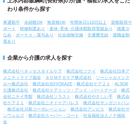
上水内郡飯綱町(長野県)の介護・福祉の求人をこだ
わり条件から探す
車通勤可
未経験OK
無資格OK
年間休日110日以上
資格取得サ
ポート
研修制度あり
産休･育休･介護休暇取得実績あり
残業少
なめ
ボーナス・賞与あり
社会保険完備
交通費支給
退職金制
度あり
企業から介護の求人を探す
株式会社ベネッセスタイルケア
株式会社ツクイ
株式会社日本ア
メニティライフ協会
ＳＯＭＰＯケア株式会社
ソーシャルインク
ルー株式会社
株式会社SOYOKAZE
株式会社ケア２１
ALSOK
介護株式会社
株式会社ケアリッツ・アンド・パートナーズ
株式
会社ニチイ学館
株式会社ソラスト
株式会社やさしい手
株式会
社ケア２１
株式会社ニチイケアパレス
株式会社サンガジャパン
株式会社川島コーポレーション
株式会社アンビス
株式会社サ
ンウェルズ
株式会社スーパー・コート
社会福祉法人ノテ福祉
会