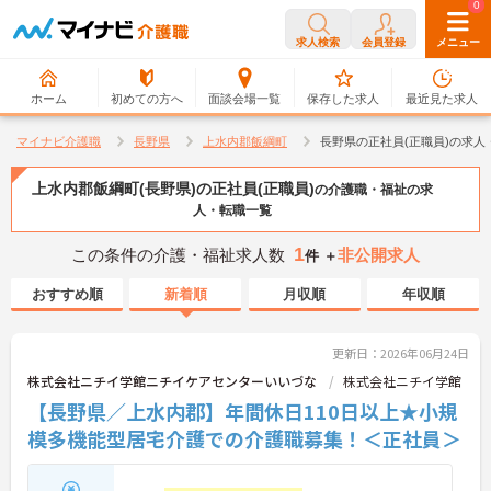
0
0
求人検索
会員登録
メニュー
ホーム
初めての方へ
面談会場一覧
保存した求人
最近見た求人
マイナビ介護職
長野県
上水内郡飯綱町
長野県の正社員(正職員)の求人
上水内郡飯綱町(長野県)の正社員(正職員)
の介護職・福祉の求
人・転職一覧
1
この条件の介護・福祉求人数
非公開求人
件 ＋
おすすめ順
新着順
月収順
年収順
更新日：2026年06月24日
株式会社ニチイ学館ニチイケアセンターいいづな
株式会社ニチイ学館
【長野県／上水内郡】年間休日110日以上★小規
模多機能型居宅介護での介護職募集！＜正社員＞