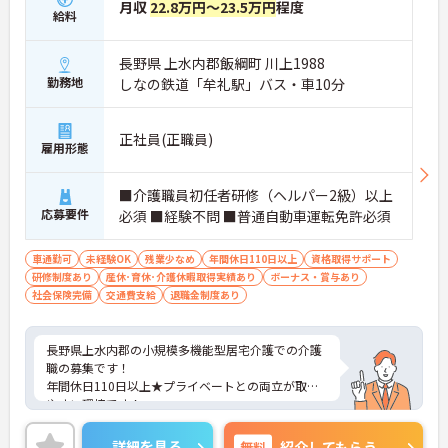
月収
22.8万円～23.5万円
程度
給料
長野県 上水内郡飯綱町 川上1988
勤務地
しなの鉄道「牟礼駅」バス・車10分
正社員(正職員)
雇用形態
■介護職員初任者研修（ヘルパー2級）以上
応募要件
必須 ■経験不問 ■普通自動車運転免許必須
車通勤可
未経験OK
残業少なめ
年間休日110日以上
資格取得サポート
研修制度あり
産休･育休･介護休暇取得実績あり
ボーナス・賞与あり
社会保険完備
交通費支給
退職金制度あり
長野県上水内郡の小規模多機能型居宅介護での介護
職の募集です！
年間休日110日以上★プライベートとの両立が取り
やすい環境です！
ご興味のある方は、面接ポイントをお伝えしますの
で、お気軽にご連絡ください。
詳細を見る
無料
紹介してもらう