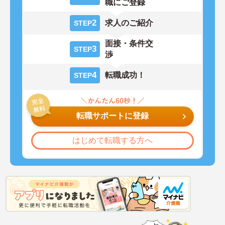
職にご登録
2
求人のご紹介
STEP
面接・条件交
3
STEP
渉
4
転職成功！
STEP
転職サポートに登録
はじめて転職する方へ