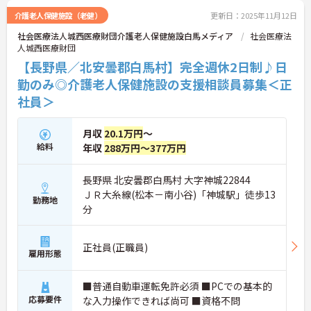
介護老人保健施設（老健）
更新日：2025年11月12日
社会医療法人城西医療財団介護老人保健施設白馬メディア
社会医療法
人城西医療財団
【長野県／北安曇郡白馬村】完全週休2日制♪日
勤のみ◎介護老人保健施設の支援相談員募集＜正
社員＞
月収
20.1万円
～
給料
年収
288万円～377万円
長野県 北安曇郡白馬村 大字神城22844
ＪＲ大糸線(松本－南小谷)「神城駅」徒歩13
勤務地
分
正社員(正職員)
雇用形態
■普通自動車運転免許必須 ■PCでの基本的
応募要件
な入力操作できれば尚可 ■資格不問