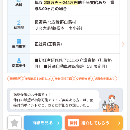
年収
235万円～244万円
他手当支給あり 賞
給料
与3.00ヶ月の場合
長野県 北安曇郡白馬村
勤務地
ＪＲ大糸線(松本－南小谷)
正社員(正職員)
雇用形態
■初任者研修修了以上の介護資格（無資格
応募要件
可） ■普通自動車運転免許（AT限定可）
車通勤可
年間休日110日以上
社会保険完備
交通費支給
退職金制度あり
訪問介護のお仕事です！
休日の希望が相談可能です！ご興味ある方には、面
接対策ポイントなど、さらに詳細をお話しいたしま
すのでお気軽にご相談ください！
詳細を見る
無料
紹介してもらう