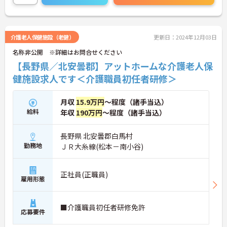
介護老人保健施設（老健）
更新日：2024年12月03日
名称非公開 ※詳細はお問合せください
【長野県／北安曇郡】アットホームな介護老人保
健施設求人です＜介護職員初任者研修＞
月収
15.9万円
～程度（諸手当込）
給料
年収
190万円
～程度（諸手当込）
長野県 北安曇郡白馬村
勤務地
ＪＲ大糸線(松本－南小谷)
正社員(正職員)
雇用形態
■介護職員初任者研修免許
応募要件