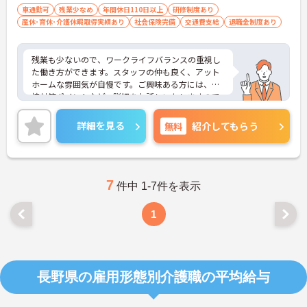
車通勤可
残業少なめ
年間休日110日以上
研修制度あり
産休･育休･介護休暇取得実績あり
社会保険完備
交通費支給
退職金制度あり
残業も少ないので、ワークライフバランスの重視し
た働き方ができます。スタッフの仲も良く、アット
ホームな雰囲気が自慢です。ご興味ある方には、面
接対策ポイントなど、詳細をお話しいたしますので
お気軽にご相談ください。
詳細を見る
無料
紹介してもらう
7
件中 1-7件を表示
1
長野県の雇用形態別介護職の平均給与