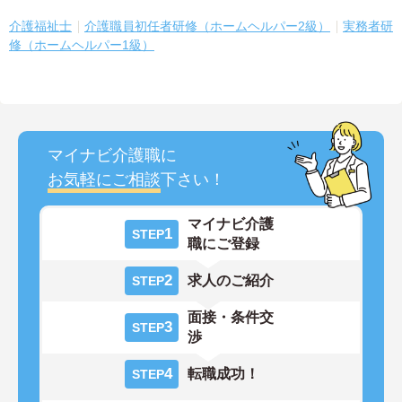
介護福祉士
介護職員初任者研修（ホームヘルパー2級）
実務者研
修（ホームヘルパー1級）
マイナビ介護職に
お気軽にご相談
下さい！
マイナビ介護
1
STEP
職にご登録
2
求人のご紹介
STEP
面接・条件交
3
STEP
渉
4
転職成功！
STEP