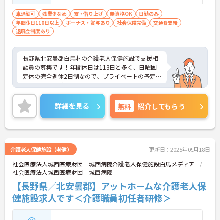
車通勤可
残業少なめ
寮・借り上げ
無資格OK
日勤のみ
年間休日110日以上
ボーナス・賞与あり
社会保険完備
交通費支給
退職金制度あり
長野県北安曇郡白馬村の介護老人保健施設で支援相
談員の募集です！年間休日は113日と多く、日曜固
定休の完全週休2日制なので、プライベートの予定
が立てやすい職場です◎また、学会や研修会参加も
可能なので、働きながらスキルアップを目指せます
♪ご興味のある方は面接ポイントをお伝えしますの
詳細を見る
無料
紹介してもらう
で、お気軽にご連絡ください！
介護老人保健施設（老健）
更新日：2025年09月18日
社会医療法人城西医療財団 城西病院介護老人保健施設白馬メディア
社会医療法人城西医療財団 城西病院
【長野県／北安曇郡】アットホームな介護老人保
健施設求人です＜介護職員初任者研修＞