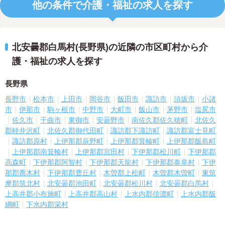
他の条件で介護・福祉の求人を探す
北安曇郡白馬村(長野県)の近隣の市区町村から介
護・福祉の求人を探す
長野県
長野市
松本市
上田市
岡谷市
飯田市
諏訪市
須坂市
小諸
市
伊那市
駒ヶ根市
中野市
大町市
飯山市
茅野市
塩尻市
佐久市
千曲市
東御市
安曇野市
南佐久郡佐久穂町
北佐久
郡軽井沢町
北佐久郡御代田町
諏訪郡下諏訪町
諏訪郡富士見町
諏訪郡原村
上伊那郡辰野町
上伊那郡箕輪町
上伊那郡飯島町
上伊那郡南箕輪村
上伊那郡宮田村
下伊那郡松川町
下伊那郡
高森町
下伊那郡阿智村
下伊那郡天龍村
下伊那郡泰阜村
下伊
那郡喬木村
下伊那郡豊丘村
木曽郡上松町
木曽郡木曽町
東筑
摩郡筑北村
北安曇郡池田町
北安曇郡松川村
北安曇郡白馬村
上高井郡小布施町
上高井郡高山村
上水内郡信濃町
上水内郡飯
綱町
下水内郡栄村