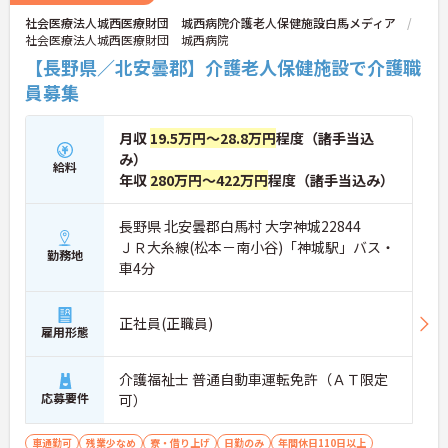
社会医療法人城西医療財団 城西病院介護老人保健施設白馬メディア
社会医療法人城西医療財団 城西病院
【長野県／北安曇郡】介護老人保健施設で介護職
員募集
月収
19.5万円～28.8万円
程度（諸手当込
み）
給料
年収
280万円～422万円
程度（諸手当込み）
長野県 北安曇郡白馬村 大字神城22844
ＪＲ大糸線(松本－南小谷)「神城駅」バス・
勤務地
車4分
正社員(正職員)
雇用形態
介護福祉士 普通自動車運転免許（ＡＴ限定
応募要件
可）
車通勤可
残業少なめ
寮・借り上げ
日勤のみ
年間休日110日以上