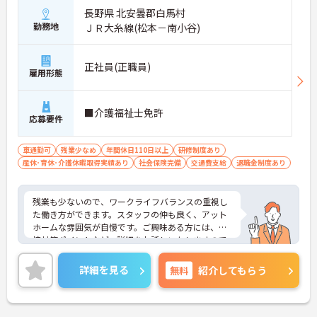
長野県 北安曇郡白馬村
勤務地
ＪＲ大糸線(松本－南小谷)
正社員(正職員)
雇用形態
■介護福祉士免許
応募要件
車通勤可
残業少なめ
年間休日110日以上
研修制度あり
産休･育休･介護休暇取得実績あり
社会保険完備
交通費支給
退職金制度あり
残業も少ないので、ワークライフバランスの重視し
た働き方ができます。スタッフの仲も良く、アット
ホームな雰囲気が自慢です。ご興味ある方には、面
接対策ポイントなど、詳細をお話しいたしますので
お気軽にご相談ください。
詳細を見る
無料
紹介してもらう