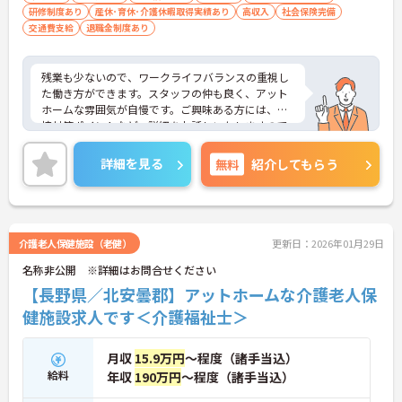
研修制度あり
産休･育休･介護休暇取得実績あり
高収入
社会保険完備
交通費支給
退職金制度あり
残業も少ないので、ワークライフバランスの重視し
た働き方ができます。スタッフの仲も良く、アット
ホームな雰囲気が自慢です。ご興味ある方には、面
接対策ポイントなど、詳細をお話しいたしますので
お気軽にご相談ください。
詳細を見る
無料
紹介してもらう
介護老人保健施設（老健）
更新日：2026年01月29日
名称非公開 ※詳細はお問合せください
【長野県／北安曇郡】アットホームな介護老人保
健施設求人です＜介護福祉士＞
月収
15.9万円
～程度（諸手当込）
給料
年収
190万円
～程度（諸手当込）