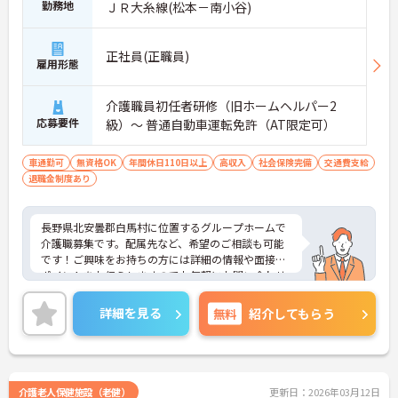
勤務地
ＪＲ大糸線(松本－南小谷)
正社員(正職員)
雇用形態
介護職員初任者研修（旧ホームヘルパー2
応募要件
級）～ 普通自動車運転免許（AT限定可）
車通勤可
無資格OK
年間休日110日以上
高収入
社会保険完備
交通費支給
退職金制度あり
長野県北安曇郡白馬村に位置するグループホームで
介護職募集です。配属先など、希望のご相談も可能
です！ご興味をお持ちの方には詳細の情報や面接の
ポイントをお伝えしますのでお気軽にお問い合わせ
くださいませ。
詳細を見る
無料
紹介してもらう
介護老人保健施設（老健）
更新日：2026年03月12日