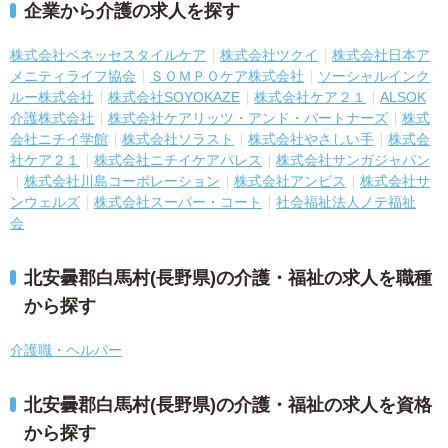
企業から介護の求人を探す
株式会社ベネッセスタイルケア
株式会社ツクイ
株式会社日本ア
メニティライフ協会
ＳＯＭＰＯケア株式会社
ソーシャルインク
ルー株式会社
株式会社SOYOKAZE
株式会社ケア２１
ALSOK
介護株式会社
株式会社ケアリッツ・アンド・パートナーズ
株式
会社ニチイ学館
株式会社ソラスト
株式会社やさしい手
株式会
社ケア２１
株式会社ニチイケアパレス
株式会社サンガジャパン
株式会社川島コーポレーション
株式会社アンビス
株式会社サ
ンウェルズ
株式会社スーパー・コート
社会福祉法人ノテ福祉
会
北安曇郡白馬村(長野県)の介護・福祉の求人を職種
から探す
介護職・ヘルパー
北安曇郡白馬村(長野県)の介護・福祉の求人を資格
から探す