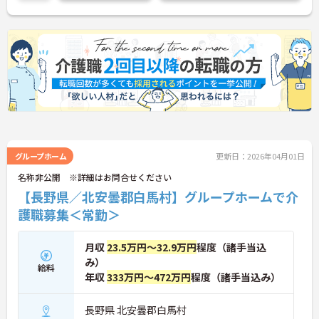
グループホーム
更新日：2026年04月01日
名称非公開 ※詳細はお問合せください
【長野県／北安曇郡白馬村】グループホームで介
護職募集＜常勤＞
月収
23.5万円～32.9万円
程度（諸手当込
み）
給料
年収
333万円～472万円
程度（諸手当込み）
長野県 北安曇郡白馬村