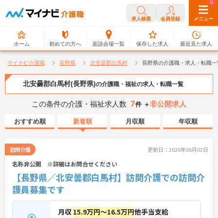
0
0
求人検索
会員登録
メニュー
ホーム
初めての方へ
面談会場一覧
保存した求人
最近見た求人
マイナビ介護職
長野県
北安曇郡白馬村
長野県の介護職・求人・転職一
北安曇郡白馬村(長野県)
の介護職・福祉の求人・転職一覧
7
この条件の介護・福祉求人数
非公開求人
件 ＋
おすすめ順
新着順
月収順
年収順
訪問介護
更新日：2026年06月02日
名称非公開 ※詳細はお問合せください
【長野県／北安曇郡白馬村】訪問介護での訪問介
護員募集です
月収
15.9万円～16.5万円
他手当支給