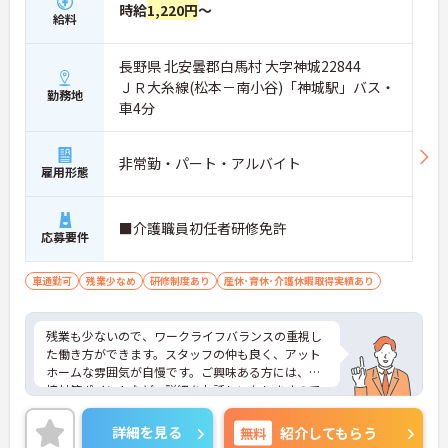
時給
1,220円
～
給料
長野県 北安曇郡白馬村 大字神城22844
ＪＲ大糸線(松本－南小谷)「神城駅」バス・
勤務地
車4分
非常勤・パート・アルバイト
雇用形態
■介護職員初任者研修免許
応募要件
車通勤可
残業少なめ
研修制度あり
産休･育休･介護休暇取得実績あり
残業も少ないので、ワークライフバランスの重視し
た働き方ができます。スタッフの仲も良く、アット
ホームな雰囲気が自慢です。ご興味ある方には、面
接対策ポイントなど、詳細をお話しいたしますので
お気軽にご相談ください。
詳細を見る
無料
紹介してもらう