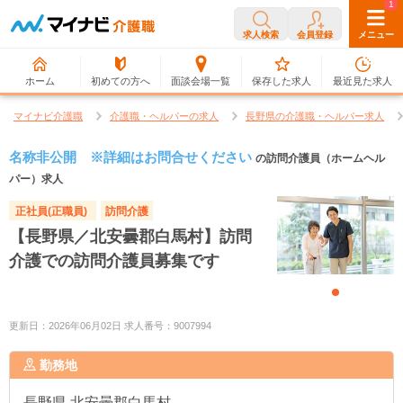
0
1
求人検索
会員登録
メニュー
ホーム
初めての方へ
面談会場一覧
保存した求人
最近見た求人
マイナビ介護職
介護職・ヘルパーの求人
長野県の介護職・ヘルパー求人
名称非公開 ※詳細はお問合せください
の訪問介護員（ホームヘル
パー）求人
正社員(正職員)
訪問介護
【長野県／北安曇郡白馬村】訪問
介護での訪問介護員募集です
更新日：2026年06月02日 求人番号：9007994
勤務地
長野県
北安曇郡白馬村