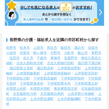
長野県の介護・福祉求人を近隣の市区町村から探す
長野市
松本市
上田市
岡谷市
飯田市
諏訪市
須坂市
小諸市
伊那市
駒ヶ根市
中野市
大町市
飯山市
茅野市
塩尻市
佐久市
千曲市
東御市
安曇野市
南佐久郡佐久
穂町
北佐久郡軽井沢町
北佐久郡御代田町
諏訪郡下諏訪町
諏訪郡富士見町
諏訪郡原村
上伊那郡辰野町
上伊那郡箕
輪町
上伊那郡飯島町
上伊那郡南箕輪村
上伊那郡宮田村
下伊那郡松川町
下伊那郡高森町
下伊那郡阿智村
下伊那郡
天龍村
下伊那郡泰阜村
下伊那郡喬木村
下伊那郡豊丘村
木曽郡上松町
木曽郡木曽町
東筑摩郡筑北村
北安曇郡池田
町
北安曇郡松川村
北安曇郡白馬村
上高井郡小布施町
上
高井郡高山村
上水内郡信濃町
上水内郡飯綱町
下水内郡栄
村