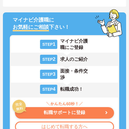
マイナビ介護職に
お気軽にご相談
下さい！
マイナビ介護
1
STEP
職にご登録
2
求人のご紹介
STEP
面接・条件交
3
STEP
渉
4
転職成功！
STEP
転職サポートに登録
はじめて転職する方へ