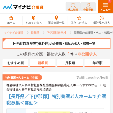
0
0
求人検索
会員登録
メニュー
ホーム
初めての方へ
面談会場一覧
保存した求人
最近見た求人
マイナビ介護職
長野県
下伊那郡泰阜村
長野県の介護職・求人・転職一
下伊那郡泰阜村(長野県)
の介護職・福祉の求人・転職一覧
1
この条件の介護・福祉求人数
非公開求人
件 ＋
おすすめ順
新着順
月収順
年収順
特別養護老人ホーム（特養）
更新日：2026年04月08日
社会福祉法人泰阜村社会福祉協議会特別養護老人ホームやすおか荘
社
会福祉法人泰阜村社会福祉協議会
【長野県／下伊那郡】特別養護老人ホームで介護
職募集＜常勤＞