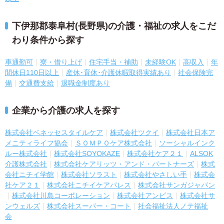
下伊那郡泰阜村(長野県)の介護・福祉の求人をこだ
わり条件から探す
車通勤可
寮・借り上げ
住宅手当・補助
未経験OK
高収入
年
間休日110日以上
産休･育休･介護休暇取得実績あり
社会保険完
備
交通費支給
退職金制度あり
企業から介護の求人を探す
株式会社ベネッセスタイルケア
株式会社ツクイ
株式会社日本ア
メニティライフ協会
ＳＯＭＰＯケア株式会社
ソーシャルインク
ルー株式会社
株式会社SOYOKAZE
株式会社ケア２１
ALSOK
介護株式会社
株式会社ケアリッツ・アンド・パートナーズ
株式
会社ニチイ学館
株式会社ソラスト
株式会社やさしい手
株式会
社ケア２１
株式会社ニチイケアパレス
株式会社サンガジャパン
株式会社川島コーポレーション
株式会社アンビス
株式会社サ
ンウェルズ
株式会社スーパー・コート
社会福祉法人ノテ福祉
会