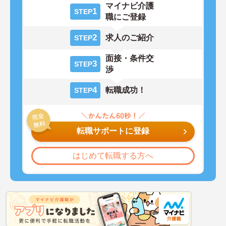
マイナビ介護
1
STEP
職にご登録
2
求人のご紹介
STEP
面接・条件交
3
STEP
渉
4
転職成功！
STEP
転職サポートに登録
はじめて転職する方へ