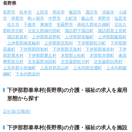
長野県
長野市
松本市
上田市
岡谷市
飯田市
諏訪市
須坂市
小諸
市
伊那市
駒ヶ根市
中野市
大町市
飯山市
茅野市
塩尻市
佐久市
千曲市
東御市
安曇野市
南佐久郡佐久穂町
北佐久
郡軽井沢町
北佐久郡御代田町
諏訪郡下諏訪町
諏訪郡富士見町
諏訪郡原村
上伊那郡辰野町
上伊那郡箕輪町
上伊那郡飯島町
上伊那郡南箕輪村
上伊那郡宮田村
下伊那郡松川町
下伊那郡
高森町
下伊那郡阿智村
下伊那郡天龍村
下伊那郡泰阜村
下伊
那郡喬木村
下伊那郡豊丘村
木曽郡上松町
木曽郡木曽町
東筑
摩郡筑北村
北安曇郡池田町
北安曇郡松川村
北安曇郡白馬村
上高井郡小布施町
上高井郡高山村
上水内郡信濃町
上水内郡飯
綱町
下水内郡栄村
下伊那郡泰阜村(長野県)の介護・福祉の求人を雇用
形態から探す
正社員(正職員)
下伊那郡泰阜村(長野県)の介護・福祉の求人を施設