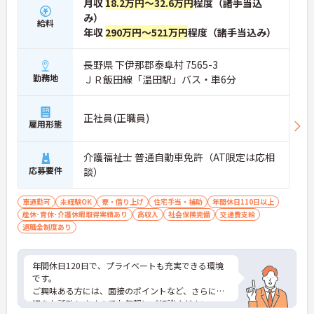
月収
18.2万円～32.6万円
程度（諸手当込
み）
給料
年収
290万円～521万円
程度（諸手当込み）
長野県 下伊那郡泰阜村 7565-3
勤務地
ＪＲ飯田線「温田駅」バス・車6分
正社員(正職員)
雇用形態
介護福祉士 普通自動車免許（AT限定は応相
応募要件
談）
車通勤可
未経験OK
寮・借り上げ
住宅手当・補助
年間休日110日以上
産休･育休･介護休暇取得実績あり
高収入
社会保険完備
交通費支給
退職金制度あり
年間休日120日で、プライベートも充実できる環境
です。
ご興味ある方には、面接のポイントなど、さらに詳
細をお話致しますのでお気軽にご相談ください。