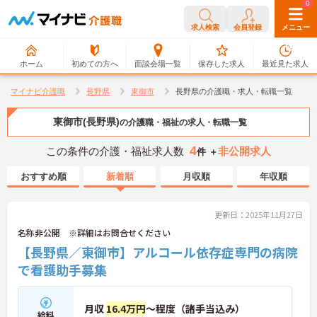
0
0
求人検索
会員登録
メニュー
ホーム
初めての方へ
面談会場一覧
保存した求人
最近見た求人
マイナビ介護職
長野県
東御市
長野県の介護職・求人・転職一覧
東御市(長野県)
の介護職・福祉の求人・転職一覧
4
この条件の介護・福祉求人数
非公開求人
件 ＋
おすすめ順
新着順
月収順
年収順
更新日：2025年11月27日
名称非公開 ※詳細はお問合せください
【長野県／東御市】アルコール依存症専門の病院
で看護助手募集
月収
16.4万円
～程度（諸手当込み）
給料