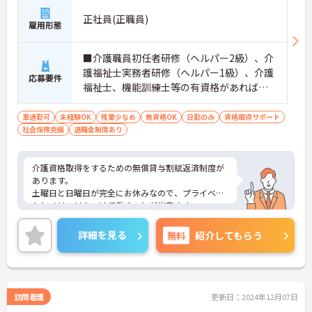
正社員(正職員)
雇用形態
■介護職員初任者研修（ヘルパー2級）、介
護福祉士実務者研修（ヘルパー1級）、介護
応募要件
福祉士、機能訓練士等の有資格があれば尚
可 ■福祉の仕事に興味のある方、やる気の
ある方、長く勤められる方だと尚可 ※無資
車通勤可
未経験OK
残業少なめ
無資格OK
日勤のみ
資格取得サポート
社会保険完備
退職金制度あり
格・未経験・取得見込みも相談可
介護資格取得をするための無償貸与割賦返済制度が
あります。
土曜日と日曜日が完全にお休みなので、プライベー
トとメリハリをつけて働くことが出来ます。
ご興味ある方には、面接対策ポイントなど、さらに
詳細をお話しいたしますのでお気軽にご相談くださ
詳細を見る
無料
紹介してもらう
い！
訪問看護
更新日：2024年12月07日