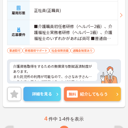
正社員(正職員)
雇用形態
■介護職員初任者研修（ヘルパー2級）、介
護福祉士実務者研修（ヘルパー1級）、介護
応募要件
福祉士のいずれかがあれば尚可 ■普通自動
車運転免許（AT車限定可） ■福祉の仕事に
興味のある方、やる気のある方だと尚可 ※
車通勤可
資格取得サポート
社会保険完備
退職金制度あり
未経験相談可
介護資格取得をするための無償貸与割賦返済制度が
あります。
また託児所の利用が可能なので、小さなお子さんが
いる方でも安心して就業することが出来ます！
ご興味ある方には、面接対策ポイントなど、さらに
詳細をお話しいたしますのでお気軽にご相談くださ
詳細を見る
無料
紹介してもらう
い！
4
件中 1-4件を表示