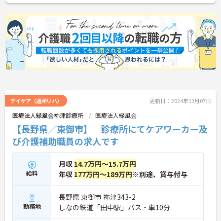
デイケア（通所リハ）
更新日：2024年12月07日
医療法人緑風会祢津診療所
医療法人緑風会
【長野県／東御市】 診療所にてケアワーカー及
び介護補助職員の求人です
月収
14.7万円～15.7万円
給料
年収
177万円～189万円
※別途、賞与付与
長野県 東御市 祢津343-2
勤務地
しなの鉄道「田中駅」バス・車10分