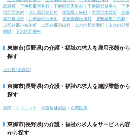
高森町
下伊那郡阿智村
下伊那郡天龍村
下伊那郡泰阜村
下伊
那郡喬木村
下伊那郡豊丘村
木曽郡上松町
木曽郡木曽町
東筑
摩郡筑北村
北安曇郡池田町
北安曇郡松川村
北安曇郡白馬村
上高井郡小布施町
上高井郡高山村
上水内郡信濃町
上水内郡飯
綱町
下水内郡栄村
東御市(長野県)の介護・福祉の求人を雇用形態から
探す
正社員(正職員)
東御市(長野県)の介護・福祉の求人を施設業態から
探す
病院
クリニック
介護福祉施設
在宅医療
東御市(長野県)の介護・福祉の求人をサービス内容
から探す