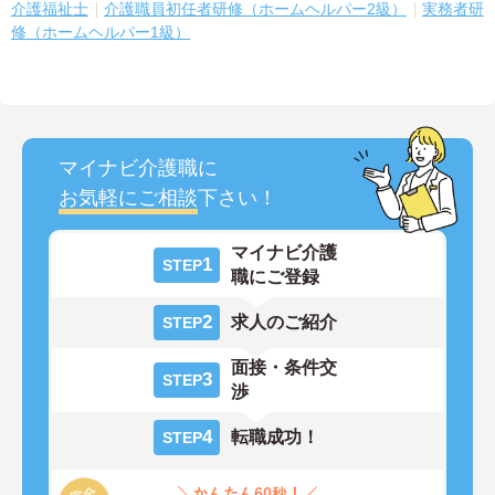
介護福祉士
介護職員初任者研修（ホームヘルパー2級）
実務者研
修（ホームヘルパー1級）
マイナビ介護職に
お気軽にご相談
下さい！
マイナビ介護
1
STEP
職にご登録
2
求人のご紹介
STEP
面接・条件交
3
STEP
渉
4
転職成功！
STEP