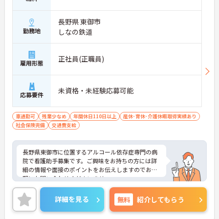
長野県 東御市
勤務地
しなの鉄道
正社員(正職員)
雇用形態
未資格・未経験応募可能
応募要件
車通勤可
残業少なめ
年間休日110日以上
産休･育休･介護休暇取得実績あり
社会保険完備
交通費支給
長野県東御市に位置するアルコール依存症専門の病
院で看護助手募集です。ご興味をお持ちの方には詳
細の情報や面接のポイントをお伝えしますのでお気
軽にお問い合わせくださいませ。
詳細を見る
無料
紹介してもらう