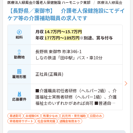
医療法人緑風会介護老人保健施設 ハーモニック東部
医療法人緑風会
【長野県／東御市】 介護老人保健施設にてデイ
ケア等の介護補助職員の求人です
月収
14.7万円～15.7万円
給料
年収
177万円～189万円
※別途、賞与付与
長野県 東御市 祢津346-1
勤務地
しなの鉄道「田中駅」バス・車10分
正社員(正職員)
雇用形態
■介護職員初任者研修（ヘルパー2級）、介
護福祉士実務者研修（ヘルパー1級）、介護
応募要件
福祉士のいずれかがあれば尚可 ■普通自動
車運転免許（AT車限定可） ■福祉の仕事に
興味のある方、やる気のある方だと尚可 ※
車通勤可
未経験OK
残業少なめ
託児所・育児補助
日勤のみ
資格取得サポート
未経験相談可
社会保険完備
退職金制度あり