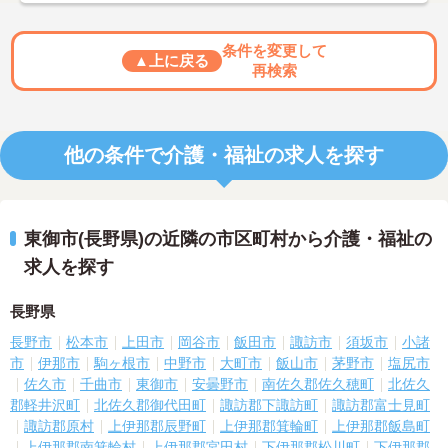
条件を変更して
▲上に戻る
再検索
他の条件で介護・福祉の求人を探す
東御市(長野県)の近隣の市区町村から介護・福祉の
求人を探す
長野県
長野市
松本市
上田市
岡谷市
飯田市
諏訪市
須坂市
小諸
市
伊那市
駒ヶ根市
中野市
大町市
飯山市
茅野市
塩尻市
佐久市
千曲市
東御市
安曇野市
南佐久郡佐久穂町
北佐久
郡軽井沢町
北佐久郡御代田町
諏訪郡下諏訪町
諏訪郡富士見町
諏訪郡原村
上伊那郡辰野町
上伊那郡箕輪町
上伊那郡飯島町
上伊那郡南箕輪村
上伊那郡宮田村
下伊那郡松川町
下伊那郡