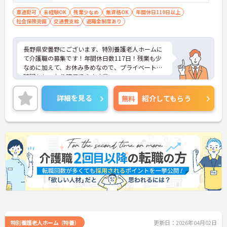
車通勤可
未経験OK
残業少なめ
無資格OK
年間休日110日以上
社会保険完備
交通費支給
退職金制度あり
長野県安曇野にございます、特別養護老人ホームに
て介護職の募集です！年間休日数117日！残業も少
なめに加えて、お休み多めなので、プライベートの
時間もしっかり確保できます◎
無資格の方も相談可能で、活躍できるチャンスもご
ざいます★
詳細を見る
無料
紹介してもらう
マイカー通勤OKなので、通勤も楽々です♪
ご興味ある方には、面接のポイントなど、さらに詳
細をお話致しますのでお気軽にご相談ください。
特別養護老人ホーム（特養）
更新日：2026年04月02日