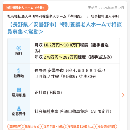
特別養護老人ホーム（特養）
更新日：2026年04月02日
社会福祉法人孝明特別養護老人ホーム『孝明舘』
社会福祉法人孝明
【長野県／安曇野市】特別養護老人ホームで相談
員募集＜常勤＞
月収
18.2万円～18.8万円
程度（諸手当込
み）
給料
年収
278万円～287万円
程度（諸手当込み）
長野県 安曇野市 明科七貴３６８１番地
勤務地
ＪＲ篠ノ井線「明科駅」徒歩30分
正社員(正職員)
雇用形態
社会福祉主事 普通自動車免許（AT限定可）
応募要件
車通勤可
残業少なめ
住宅手当・補助
年間休日110日以上
社会保険完備