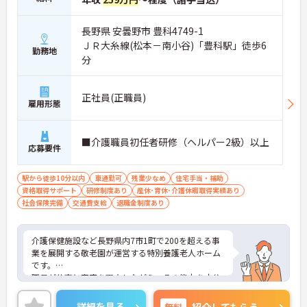
長野県 安曇野市 豊科4749-1
ＪＲ大糸線(松本－南小谷)「豊科駅」徒歩6
勤務地
分
正社員(正職員)
雇用形態
■介護職員初任者研修（ヘルパー2級）以上
応募要件
駅から徒歩10分以内
車通勤可
残業少なめ
住宅手当・補助
資格取得サポート
研修制度あり
産休･育休･介護休暇取得実績あり
社会保険完備
交通費支給
退職金制度あり
介護保健施設など長野県内7市1町で200を超える事
業を展開する敬老園が運営する特別養護老人ホーム
です。
職員が仕事と家庭を両立しながら、その能力を十分
に発揮できる雇用環境を整備し、すべての職員が両
立支援制度を利用しやすい職場風土を創造できるよ
詳細を見る
無料
紹介してもらう