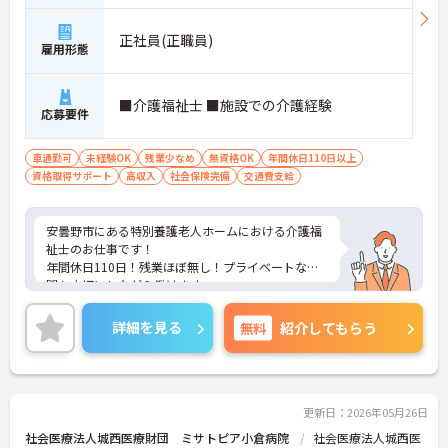
正社員(正職員)
雇用形態
■介護福祉士 ■施設での介護経験
応募要件
車通勤可
未経験OK
残業少なめ
無資格OK
年間休日110日以上
資格取得サポート
高収入
社会保険完備
交通費支給
安曇野市にある特別養護老人ホームにおける介護福
祉士のお仕事です！
年間休日110日！残業ほぼ無し！プライベートな時
間も大切にしながら働けます。
無料駐車場完備でマイカー通勤希望の方も安心！
ご興味ある方には、面接のポイントなど、さらに詳
詳細を見る
無料
紹介してもらう
細をお話致しますのでお気軽にご相談ください。
更新日：2026年05月26日
社会医療法人城西医療財団 ミサトピア小倉病院
社会医療法人城西医