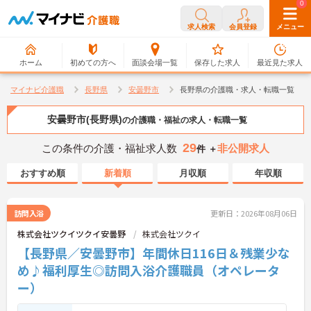
0
0
求人検索
会員登録
メニュー
ホーム
初めての方へ
面談会場一覧
保存した求人
最近見た求人
マイナビ介護職
長野県
安曇野市
長野県の介護職・求人・転職一覧
安曇野市(長野県)
の介護職・福祉の求人・転職一覧
29
この条件の介護・福祉求人数
非公開求人
件 ＋
おすすめ順
新着順
月収順
年収順
訪問入浴
更新日：2026年08月06日
株式会社ツクイツクイ安曇野
株式会社ツクイ
【長野県／安曇野市】年間休日116日＆残業少な
め♪福利厚生◎訪問入浴介護職員（オペレータ
ー）