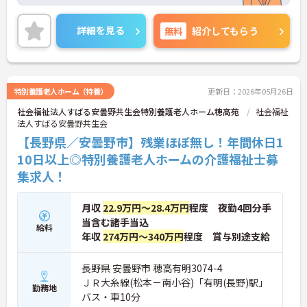
ライベートとの両立がしやすい職場です！
また、居住手当や扶養手当などもあり、収入面も安
心してお仕事ができます◎
詳細を見る
無料
紹介してもらう
ご興味ある方は面接ポイントをお伝えしますので、
お気軽にご連絡ください。
特別養護老人ホーム（特養）
更新日：2026年05月26日
社会福祉法人すばる安曇野共生会特別養護老人ホーム穂高苑
社会福祉
法人すばる安曇野共生会
【長野県／安曇野市】残業ほぼ無し！年間休日1
10日以上◎特別養護老人ホームの介護福祉士募
集求人！
月収
22.9万円～28.4万円
程度 夜勤4回分手
当含む諸手当込
給料
年収
274万円～340万円
程度 賞与別途支給
長野県 安曇野市 穂高有明3074-4
ＪＲ大糸線(松本－南小谷)「有明(長野)駅」
勤務地
バス・車10分