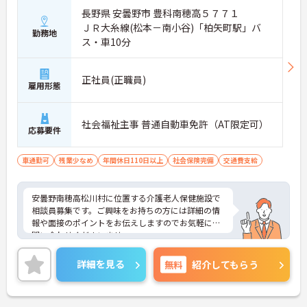
長野県 安曇野市 豊科南穂高５７７１
ＪＲ大糸線(松本－南小谷)「柏矢町駅」バ
勤務地
ス・車10分
正社員(正職員)
雇用形態
社会福祉主事 普通自動車免許（AT限定可）
応募要件
車通勤可
残業少なめ
年間休日110日以上
社会保険完備
交通費支給
安曇野南穂高松川村に位置する介護老人保健施設で
相談員募集です。ご興味をお持ちの方には詳細の情
報や面接のポイントをお伝えしますのでお気軽にお
問い合わせくださいませ。
詳細を見る
無料
紹介してもらう