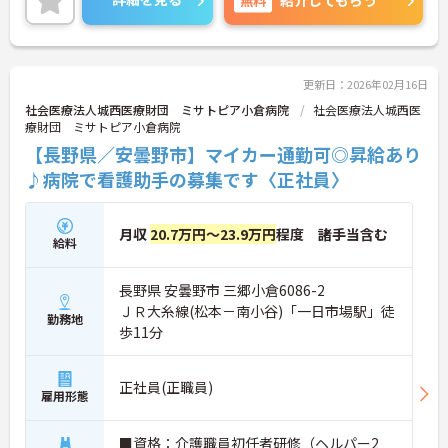
う取り組んでいます。
ご興味ある方には、面接対策ポイントなど、さらに
詳細をお話しいたしますのでお気軽にご相談くださ
い。
更新日：2026年02月16日
社会医療法人城西医療財団 ミサトピア小倉病院
社会医療法人城西医
療財団 ミサトピア小倉病院
【長野県／安曇野市】マイカー通勤可◎昇給あり
♪病院で看護助手の募集です〈正社員〉
月収
20.7万円～23.9万円
程度 諸手当含む
給料
長野県 安曇野市 三郷小倉6086-2
ＪＲ大糸線(松本－南小谷)「一日市場駅」徒
勤務地
歩11分
正社員(正職員)
雇用形態
■資格：介護職員初任者研修（ヘルパー2