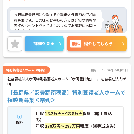
長野県安曇野市に位置する介護老人保健施設で相談
員募集です。ご興味をお持ちの方には詳細の情報や
面接のポイントをお伝えしますのでお気軽にお問い
合わせくださいませ。
詳細を見る
無料
紹介してもらう
特別養護老人ホーム（特養）
更新日：2026年04月02日
社会福祉法人孝明特別養護老人ホーム「孝明豊科舘」
社会福祉法人孝
明
【長野県／安曇野南穂高】特別養護老人ホームで
相談員募集＜常勤＞
月収
18.2万円～18.8万円
程度（諸手当込
み）
給料
年収
278万円～287万円
程度（諸手当込み）