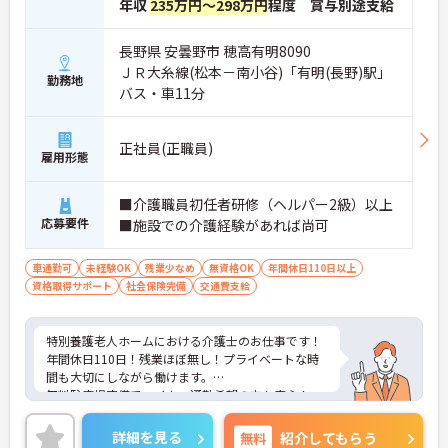
年収
235万円～298万円
程度 賞与別途支給
長野県 安曇野市 穂高有明8090
ＪＲ大糸線(松本－南小谷)「有明(長野)駅」
勤務地
バス・車11分
正社員(正職員)
雇用形態
■介護職員初任者研修（ヘルパー2級）以上
応募要件
■施設での介護経験があれば尚可
車通勤可
未経験OK
残業少なめ
無資格OK
年間休日110日以上
資格取得サポート
社会保険完備
交通費支給
特別養護老人ホームにおける介護士のお仕事です！
年間休日110日！残業ほぼ無し！プライベートな時
間も大切にしながら働けます。
無料駐車場完備でマイカー通勤希望の方も安心！
ご興味ある方には、面接のポイントなど、さらに詳
細をお話致しますのでお気軽にご相談ください。
詳細を見る
無料
紹介してもらう