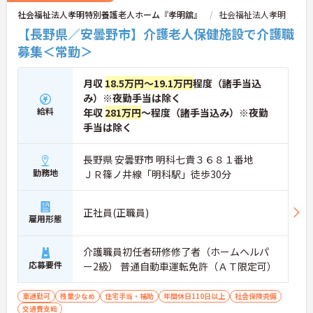
社会福祉法人孝明特別養護老人ホーム『孝明舘』
社会福祉法人孝明
【長野県／安曇野市】介護老人保健施設で介護職
募集＜常勤＞
月収
18.5万円～19.1万円
程度（諸手当込
み）※夜勤手当は除く
給料
年収
281万円
～程度（諸手当込み）※夜勤
手当は除く
長野県 安曇野市 明科七貴３６８１番地
勤務地
ＪＲ篠ノ井線「明科駅」徒歩30分
正社員(正職員)
雇用形態
介護職員初任者研修修了者（ホームヘルパ
応募要件
ー2級） 普通自動車運転免許（ＡＴ限定可）
車通勤可
残業少なめ
住宅手当・補助
年間休日110日以上
社会保険完備
交通費支給