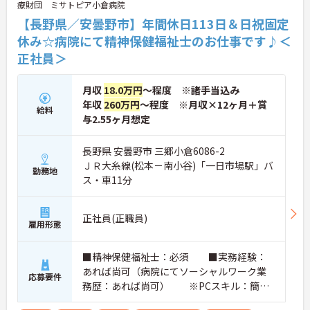
療財団 ミサトピア小倉病院
【長野県／安曇野市】年間休日113日＆日祝固定
休み☆病院にて精神保健福祉士のお仕事です♪＜
正社員＞
月収
18.0万円
～程度 ※諸手当込み
年収
260万円
～程度 ※月収×12ヶ月＋賞
給料
与2.55ヶ月想定
長野県 安曇野市 三郷小倉6086-2
ＪＲ大糸線(松本－南小谷)「一日市場駅」バ
勤務地
ス・車11分
正社員(正職員)
雇用形態
■精神保健福祉士：必須 ■実務経験：
あれば尚可（病院にてソーシャルワーク業
応募要件
務歴：あれば尚可） ※PCスキル：簡単
なWord・Excel程度 ■普通自動車運転