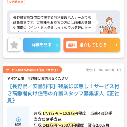
交通費支給
長野県安曇野市に位置する特別養護老人ホームで相
談員募集です。ご興味をお持ちの方には詳細の情報
や面接のポイントをお伝えしますのでお気軽にお問
い合わせくださいませ。
詳細を見る
無料
紹介してもらう
サービス付き高齢者向け住宅（サ高住）
更新日：2026年03月31日
名称非公開 ※詳細はお問合せください
【長野県／安曇野市】残業ほぼ無し！サービス付
き高齢者向け住宅の介護スタッフ募集求人《正社
員》
月収
17.7万円～25.8万円
程度 当直4回分手
当含む諸手当込
給料
年収
242万円～353万円
程度 賞与2.0ヵ月