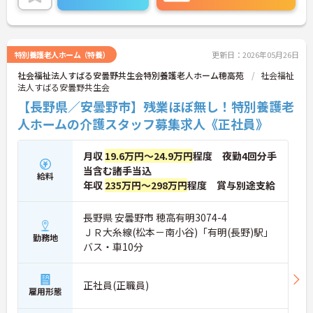
特別養護老人ホーム（特養）
更新日：2026年05月26日
社会福祉法人すばる安曇野共生会特別養護老人ホーム穂高苑
社会福祉
法人すばる安曇野共生会
【長野県／安曇野市】残業ほぼ無し！特別養護老
人ホームの介護スタッフ募集求人《正社員》
月収
19.6万円～24.9万円
程度 夜勤4回分手
当含む諸手当込
給料
年収
235万円～298万円
程度 賞与別途支給
長野県 安曇野市 穂高有明3074-4
ＪＲ大糸線(松本－南小谷)「有明(長野)駅」
勤務地
バス・車10分
正社員(正職員)
雇用形態