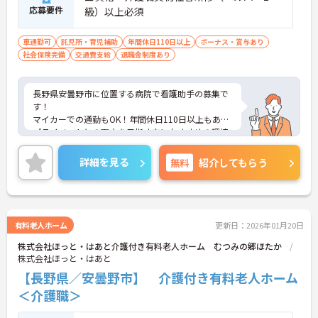
応募要件
級）以上必須
車通勤可
託児所・育児補助
年間休日110日以上
ボーナス・賞与あり
社会保険完備
交通費支給
退職金制度あり
長野県安曇野市に位置する病院で看護助手の募集で
す！
マイカーでの通勤もOK！年間休日110日以上もあり
プライベートとの両立を目指す方におすすめの環境
です◎昇給や賞与制度があり、頑張りが評価されて
しっかりと還元されます。さらに各種手当もあるの
詳細を見る
無料
紹介してもらう
は嬉しいポイントです◎フォロー体制もあり、経験
に関わらず安心してスタートできます。
こちらの求人にご興味がございましたら面接のポイ
ントもお伝えしますので是非ご応募お待ちしており
ます。
有料老人ホーム
更新日：2026年01月20日
株式会社ほっと・はあと介護付き有料老人ホーム むつみの郷ほたか
株式会社ほっと・はあと
【長野県／安曇野市】 介護付き有料老人ホーム
＜介護職＞