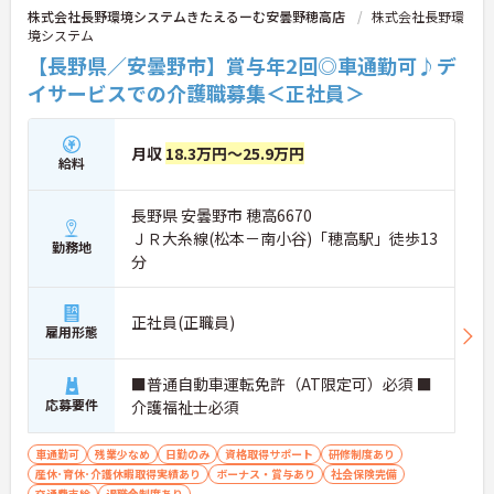
株式会社長野環境システムきたえるーむ安曇野穂高店
株式会社長野環
境システム
【長野県／安曇野市】賞与年2回◎車通勤可♪デ
イサービスでの介護職募集＜正社員＞
月収
18.3万円～25.9万円
給料
長野県 安曇野市 穂高6670
ＪＲ大糸線(松本－南小谷)「穂高駅」徒歩13
勤務地
分
正社員(正職員)
雇用形態
■普通自動車運転免許（AT限定可）必須 ■
応募要件
介護福祉士必須
車通勤可
残業少なめ
日勤のみ
資格取得サポート
研修制度あり
産休･育休･介護休暇取得実績あり
ボーナス・賞与あり
社会保険完備
交通費支給
退職金制度あり