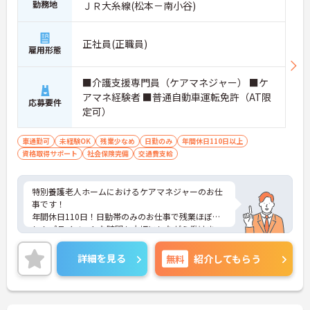
勤務地
ＪＲ大糸線(松本－南小谷)
正社員(正職員)
雇用形態
■介護支援専門員（ケアマネジャー） ■ケ
アマネ経験者 ■普通自動車運転免許（AT限
応募要件
定可）
車通勤可
未経験OK
残業少なめ
日勤のみ
年間休日110日以上
資格取得サポート
社会保険完備
交通費支給
特別養護老人ホームにおけるケアマネジャーのお仕
事です！
年間休日110日！日勤帯のみのお仕事で残業ほぼ無
し！プライベートな時間も大切にしながら働けま
す。
無料駐車場完備でマイカー通勤希望の方も安心！
詳細を見る
無料
紹介してもらう
ご興味ある方には、面接のポイントなど、さらに詳
細をお話致しますのでお気軽にご相談ください。