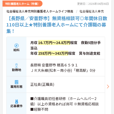
特別養護老人ホーム（特養）
更新日：2026年04月06日
社会福祉法人幸充特別養護老人ホームライフ穂高
社会福祉法人幸充
【長野県／安曇野市】無資格相談可◎年間休日数
110日以上★特別養護老人ホームにて介護職の募
集！
月収
16.7万円～24.8万円
程度 夜勤5回分手
当込
給料
年収
258万円～343万円
程度 賞与別途支給
長野県 安曇野市 穂高６５９１
勤務地
ＪＲ大糸線(松本－南小谷)「穂高駅」0分
正社員(正職員)
雇用形態
■介護職員初任者研修（ホームヘルパー2
級）以上の資格あれば尚可 ※無資格応相談
応募要件
■経験不問