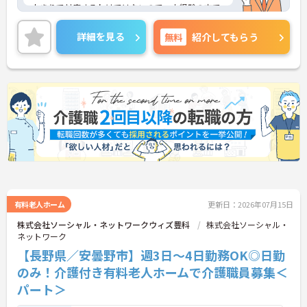
人きりで対応するわけではないので、未経験の方で
も安心してスタートできます。困ったことがあれば
すぐに相談できる仲間がそばにいる心強い環境で
詳細を見る
無料
紹介してもらう
す。運転や機材のセッティングがメインですが、チ
ームで協力してケアを行うため、自然とコミュニケ
ーションも深まり、良好な人間関係の中で働けま
す。
＜毎月の「リフレッシュ休暇」でプライベートも充
実＞通常の有給休暇とは別に、月に1日付与される
「リフレッシュ休暇」があります（年間最大12
日）。毎月自由に使える休暇なので、趣味の時間に
使ったり、有給休暇と組み合わせて連休を取得した
りするスタッフも多くいます。しっかり休んでリフ
レッシュすることで、仕事へのモチベーションも維
持しやすく、メリハリのある働き方が可能です。
有料老人ホーム
更新日：2026年07月15日
株式会社ソーシャル・ネットワークウィズ豊科
株式会社ソーシャル・
ネットワーク
【長野県／安曇野市】週3日～4日勤務OK◎日勤
のみ！介護付き有料老人ホームで介護職員募集＜
パート＞