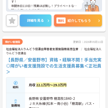
す！
年間休日110日！残業ほぼ無し！プライベートな時
間も大切にしながら働けます。
無料駐車場完備でマイカー通勤希望の方も安心！
ご興味ある方には、面接のポイントなど、さらに詳
詳細を見る
無料
紹介してもらう
細をお話致しますのでお気軽にご相談ください。
障がい者施設
更新日：2026年05月11日
社会福祉法人りんどう信濃会障害者支援施設穂高悠生寮
社会福祉法人
りんどう信濃会
【長野県／安曇野市】資格・経験不問！手当充実
◎障がい者支援施設での生活支援員募集＜正社員
＞
月収
22.1万円～29.3万円
給料
長野県 安曇野市 穂高牧1840-2
ＪＲ大糸線(松本－南小谷)「穂高駅」バス・
勤務地