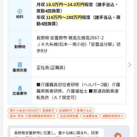
月収
18.0万円～24.0万円
程度（諸手当込・
夜勤4回換算）
給料
年収
216万円～288万円
程度（諸手当込・夜
勤4回換算）
長野県 安曇野市 穂高北穂高2667-2
ＪＲ大糸線(松本－南小谷)「安曇追分駅」徒
勤務地
歩8分
正社員(正職員)
雇用形態
■介護職員初任者研修（ヘルパー2級）介護
職実務者研修、介護福祉士 ■普通自動車運
応募要件
転免許（ＡＴ限定可）
駅から徒歩10分以内
車通勤可
未経験OK
残業少なめ
産休･育休･介護休暇取得実績あり
社会保険完備
交通費支給
退職金制度あり
長野県安曇野市に位置し、豊かな緑に囲まれ、四季