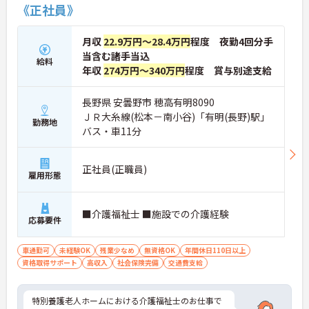
《正社員》
月収
22.9万円～28.4万円
程度 夜勤4回分手
当含む諸手当込
給料
年収
274万円～340万円
程度 賞与別途支給
長野県 安曇野市 穂高有明8090
ＪＲ大糸線(松本－南小谷)「有明(長野)駅」
勤務地
バス・車11分
正社員(正職員)
雇用形態
■介護福祉士 ■施設での介護経験
応募要件
車通勤可
未経験OK
残業少なめ
無資格OK
年間休日110日以上
資格取得サポート
高収入
社会保険完備
交通費支給
特別養護老人ホームにおける介護福祉士のお仕事で