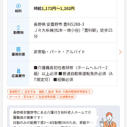
時給
1,172円～1,202円
給料
長野県 安曇野市 豊科5288-3
ＪＲ大糸線(松本－南小谷)「豊科駅」徒歩15
勤務地
分
非常勤・パート・アルバイト
雇用形態
■介護職員初任者研修（ホームヘルパー2
級）以上必須 ■普通自動車運転免許必須（A
応募要件
T限定可） ■経験必須
車通勤可
住宅手当・補助
産休･育休･介護休暇取得実績あり
ボーナス・賞与あり
社会保険完備
交通費支給
長野県安曇野市にある介護付き有料老人ホームで介
護職員の募集です！
日勤のみの勤務で週3～4日勤務OKのため、家庭やプ