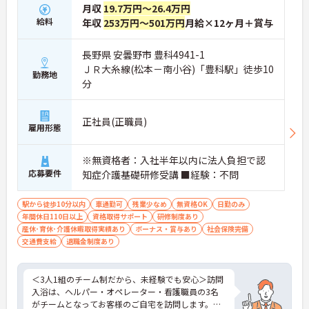
月収
19.7万円～26.4万円
給料
年収
253万円～501万円
月給×12ヶ月＋賞与
長野県 安曇野市 豊科4941-1
ＪＲ大糸線(松本－南小谷)「豊科駅」徒歩10
勤務地
分
正社員(正職員)
雇用形態
※無資格者：入社半年以内に法人負担で認
応募要件
知症介護基礎研修受講 ■経験：不問
駅から徒歩10分以内
車通勤可
残業少なめ
無資格OK
日勤のみ
年間休日110日以上
資格取得サポート
研修制度あり
産休･育休･介護休暇取得実績あり
ボーナス・賞与あり
社会保険完備
交通費支給
退職金制度あり
＜3人1組のチーム制だから、未経験でも安心＞訪問
入浴は、ヘルパー・オペレーター・看護職員の3名
がチームとなってお客様のご自宅を訪問します。一