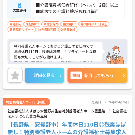
■介護職員初任者研修（ヘルパー2級）以上
応募要件
■施設での介護経験があれば尚可
車通勤可
未経験OK
残業少なめ
無資格OK
年間休日110日以上
資格取得サポート
社会保険完備
交通費支給
特別養護老人ホームにおける介護士のお仕事です！
年間休日110日！残業ほぼ無し！プライベートな時
間も大切にしながら働けます。
無料駐車場完備でマイカー通勤希望の方も安心！
ご興味ある方には、面接のポイントなど、さらに詳
細をお話致しますのでお気軽にご相談ください。
詳細を見る
無料
紹介してもらう
特別養護老人ホーム（特養）
更新日：2026年05月26日
社会福祉法人すばる安曇野共生会特別養護老人ホーム豊里苑
社会福祉
法人すばる安曇野共生会
【長野県／安曇野市】年間休日110日◎残業ほぼ
無し！特別養護老人ホームの介護福祉士募集求人