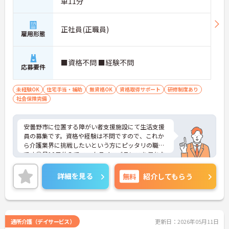
車11分
正社員(正職員)
雇用形態
■資格不問 ■経験不問
応募要件
未経験OK
住宅手当・補助
無資格OK
資格取得サポート
研修制度あり
社会保険完備
安曇野市に位置する障がい者支援施設にて生活支援
員の募集です。資格や経験は不問ですので、これか
ら介護業界に挑戦したいという方にピッタリの職場
です◎月10日休みでワークライフバランスを保ちな
がらお仕事ができます♪ご興味ある方は面接ポイン
トをお伝えしますので、お気軽にご連絡ください。
詳細を見る
無料
紹介してもらう
通所介護（デイサービス）
更新日：2026年05月11日