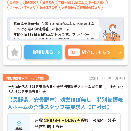
免許（AT限定可）：必須
車通勤可
未経験OK
日勤のみ
年間休日110日以上
夏～秋入職可
ボーナス・賞与あり
社会保険完備
交通費支給
退職金制度あり
長野県安曇野市に位置する精神科病院の医療連携室
における精神保健福祉士の募集です。
年間休日113日＆日祝固定休みです。プライベート
とのメリハリのある働き方が可能です。また、利用
可能な託児所があり、子育て世代の方も安心してご
勤務いただけます。
詳細を見る
無料
紹介してもらう
ご興味のある方には、面接対策ポイントなど、さら
に詳細をご案内しますのでお気軽にご相談くださ
い！
特別養護老人ホーム（特養）
更新日：2026年05月26日
社会福祉法人すばる安曇野共生会特別養護老人ホーム豊里苑
社会福祉
法人すばる安曇野共生会
【長野県／安曇野市】残業ほぼ無し！特別養護老
人ホームの介護スタッフ募集求人《正社員》
月収
19.6万円～24.9万円
程度 夜勤4回分手
当含む諸手当込
給料