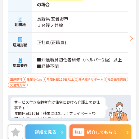
の場合
長野県 安曇野市
勤務地
ＪＲ篠ノ井線
正社員(正職員)
雇用形態
■介護職員初任者研修（ヘルパー2級）以上
応募要件
■経験不問
車通勤可
残業少なめ
年間休日110日以上
資格取得サポート
社会保険完備
交通費支給
サービス付き高齢者向け住宅における介護士のお仕
事です！
年間休日110日！残業ほぼ無し！プライベートな時
間も大切にしながら働けます。
ご興味ある方には、面接のポイントなど、さらに詳
細をお話致しますのでお気軽にご相談ください。
詳細を見る
無料
紹介してもらう