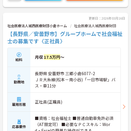
更新日：2026年03月16日
社会医療法人城西医療財団小倉ホーム
社会医療法人城西医療財団
【長野県／安曇野市】グループホームで社会福祉
士の募集です〈正社員〉
月収
17.5万円
～
給料
長野県 安曇野市 三郷小倉6077-2
ＪＲ大糸線(松本－南小谷)「一日市場駅」バ
勤務地
ス・車11分
正社員(正職員)
雇用形態
■資格：社会福祉士 ■普通自動車免許必須
（AT限定可） ■必要なＰＣスキル：Wor
応募要件
d・Excelの簡単な操作ができる