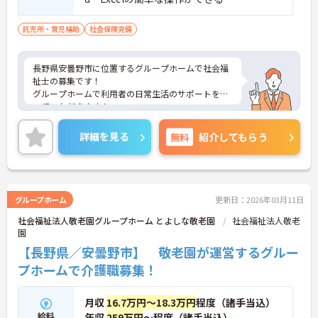
託児所・育児補助
社会保険完備
長野県安曇野市に位置するグループホームで社会福
祉士の募集です！
グループホームで利用者の日常生活のサポートを行
っていただきます！
利用可能な託児施設もあり、小さなお子さんがいる
方でも安心して働くことができる環境です！フォロ
詳細を見る
無料
紹介してもらう
ー体制もあり、経験に関わらず安心してスタートで
きます。
こちらの求人にご興味がございましたら面接のポイ
ントもお伝えしますので是非ご応募お待ちしており
ます。
グループホーム
更新日：2026年03月11日
社会福祉法人敬老園グループホーム とよしな敬老園
社会福祉法人敬老
園
【長野県／安曇野市】 敬老園が運営するグルー
プホームで介護職募集！
月収
16.7万円～18.3万円
程度（諸手当込）
給料
年収
259万円
～程度（諸手当込）