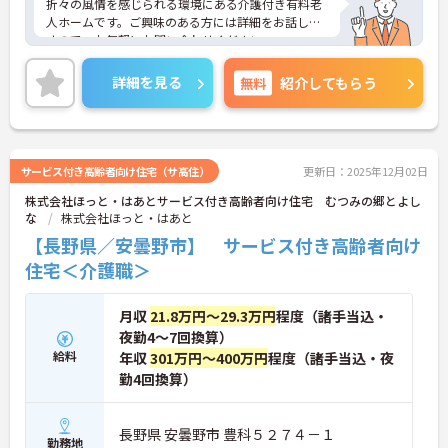
折々の風情を感じられる環境にある介護付き有料老
人ホームです。ご興味のある方には詳細をお話しま
すので、お気軽にお問い合わせください。
詳細を見る
無料
紹介してもらう
サービス付き高齢者向け住宅（サ高住）
更新日：2025年12月02日
株式会社ほっと・はあとサービス付き高齢者向け住宅 むつみの郷とよし
な
株式会社ほっと・はあと
【長野県／安曇野市】 サービス付き高齢者向け
住宅＜介護職＞
月収
21.8万円～29.3万円
程度（諸手当込・
夜勤4～7回換算）
給料
年収
301万円～400万円
程度（諸手当込・夜
勤4回換算）
長野県 安曇野市 豊科５２７４－１
勤務地