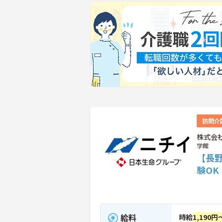
訪問介
株式会
学館
【長
験O
給料
時給
1,190円