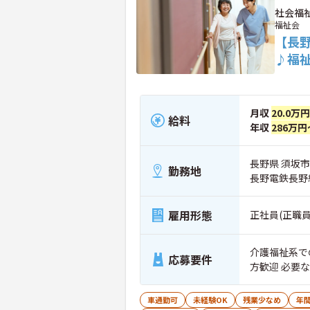
社会福
福祉会
【長
♪福
月収
20.0万
給料
年収
286万円
長野県 須坂市 
勤務地
長野電鉄長野
雇用形態
正社員(正職員
介護福祉系で
応募要件
方歓迎 必要
車通勤可
未経験OK
残業少なめ
年間