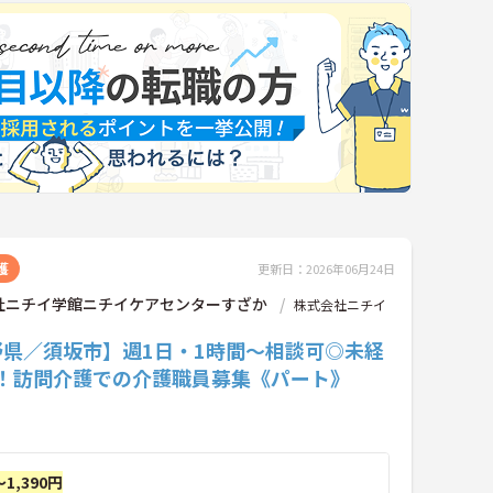
護
更新日：2026年06月24日
社ニチイ学館ニチイケアセンターすざか
株式会社ニチイ
野県／須坂市】週1日・1時間～相談可◎未経
K！訪問介護での介護職員募集《パート》
～1,390円