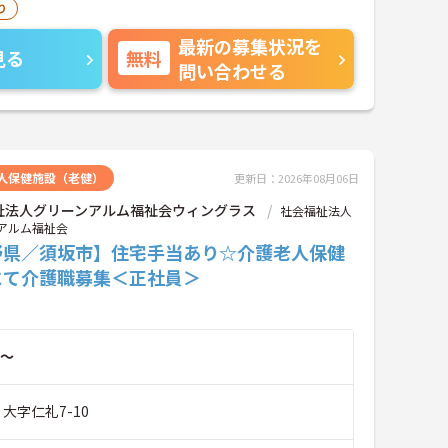
り
最新の募集状況を
見る
無料
問い合わせる
人保健施設（老健）
更新日：2026年08月06日
祉法人グリーンアルム福祉会ウィングラス
社会福祉法人
アルム福祉会
野県／須坂市】住宅手当あり☆介護老人保健
にて介護職募集＜正社員＞
～
 大字仁礼7-10