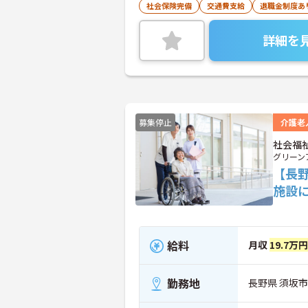
社会保険完備
交通費支給
退職金制度あ
詳細を
募集停止
介護老
社会福
グリーン
【長
施設
給料
月収
19.7万円
勤務地
長野県 須坂市