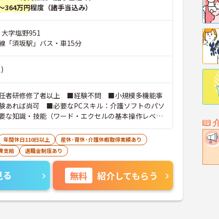
～364万円
程度（諸手当込み）
 大字塩野951
線「須坂駅」バス・車15分
)
任者研修修了者以上 ■経験不問 ■小規模多機能事
験あれば尚可 ■必要なPCスキル：介護ソフトのパソ
要な知識・技能（ワード・エクセルの基本操作レベ
年間休日110日以上
産休･育休･介護休暇取得実績あり
費支給
退職金制度あり
見る
無料
紹介してもらう