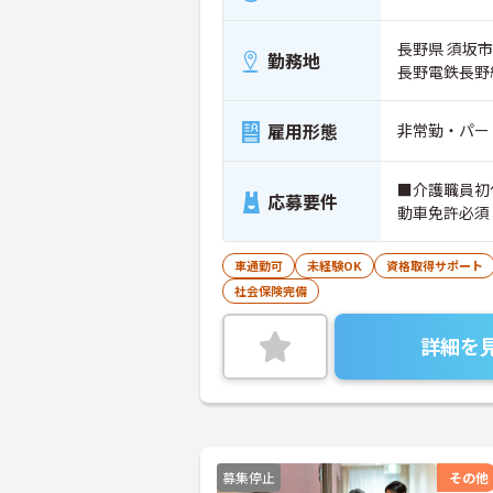
長野県 須坂市 
勤務地
長野電鉄長野
雇用形態
非常勤・パー
■介護職員初
応募要件
動車免許必須
車通勤可
未経験OK
資格取得サポート
社会保険完備
詳細を
募集停止
その他