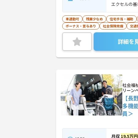
エクセルの基
車通勤可
残業少なめ
住宅手当・補助
ボーナス・賞与あり
社会保険完備
交通
詳細を
社会福
リーン
【長
多機
員＞
月収
19.5万