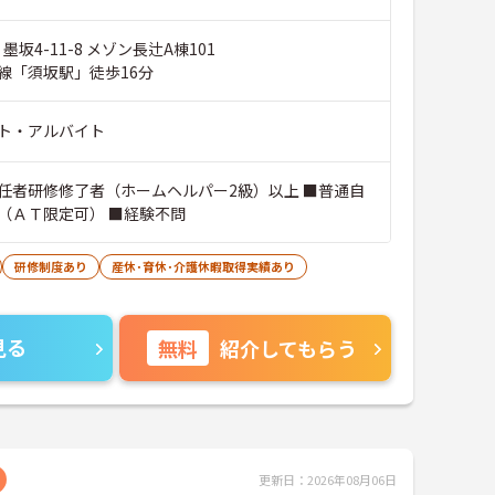
墨坂4-11-8 メゾン長辻A棟101
線「須坂駅」徒歩16分
ト・アルバイト
任者研修修了者（ホームヘルパー2級）以上 ■普通自
（ＡＴ限定可） ■経験不問
研修制度あり
産休･育休･介護休暇取得実績あり
見る
無料
紹介してもらう
更新日：2026年08月06日