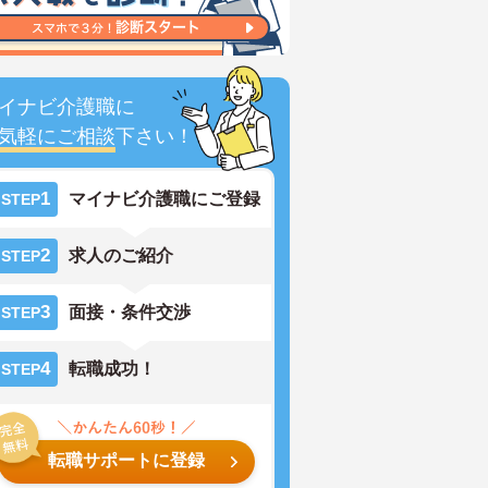
イナビ介護職に
気軽にご相談
下さい！
1
マイナビ介護職にご登録
STEP
2
求人のご紹介
STEP
3
面接・条件交渉
STEP
4
転職成功！
STEP
転職サポートに登録