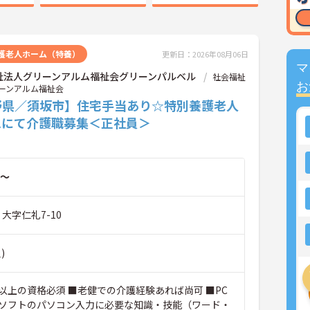
護老人ホーム（特養）
更新日：2026年08月06日
マ
祉法人グリーンアルム福祉会グリーンパルベル
社会福祉
お
ーンアルム福祉会
野県／須坂市】住宅手当あり☆特別養護老人
ムにて介護職募集＜正社員＞
～
 大字仁礼7-10
)
以上の資格必須 ■老健での介護経験あれば尚可 ■PC
ソフトのパソコン入力に必要な知識・技能（ワード・