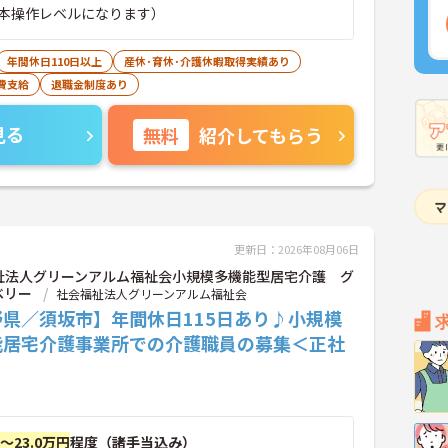
本操作レベルになります）
年間休日110日以上
産休･育休･介護休暇取得実績あり
費支給
退職金制度あり
見る
無料
紹介してもらう
更新日：2026年08月06日
祉法人グリーンアルム福祉会小規模多機能型居宅介護 グ
ベリー
社会福祉法人グリーンアルム福祉会
野県／須坂市】年間休日115日あり♪小規模
能居宅介護事業所での介護職員の募集＜正社
円～23.0万円
程度（諸手当込み）