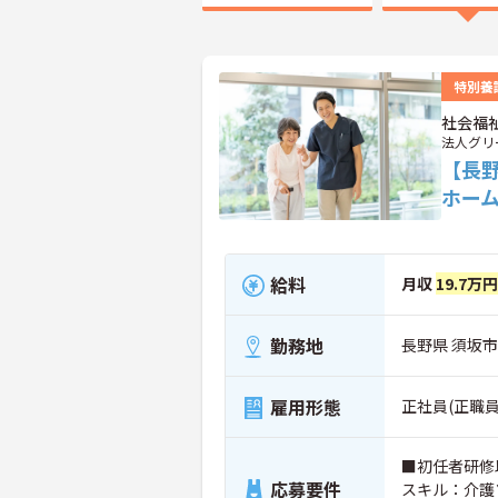
特別養
社会福
法人グリ
【長
ホー
給料
月収
19.7万円
勤務地
長野県 須坂市
雇用形態
正社員(正職員
■初任者研修
応募要件
スキル：介護