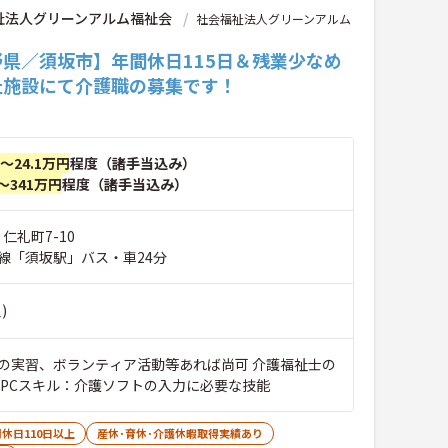
祉法人グリーンアルム福祉会
社会福祉法人グリーンアルム
野県／須坂市】年間休日115日＆残業少なめ
祉施設にて介護職の募集です！
円～24.1万円
程度（諸手当込み）
～341万円
程度（諸手当込み）
仁礼町7-10
線「須坂駅」バス・車24分
)
の実習、ボランティア活動等あれば尚可 介護福祉士の
なPCスキル：介護ソフトの入力に必要な技能
休日110日以上
産休･育休･介護休暇取得実績あり