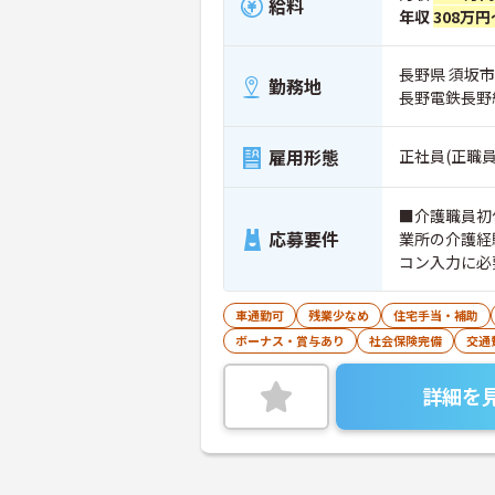
給料
年収
308万円
長野県 須坂市
勤務地
長野電鉄長野
雇用形態
正社員(正職員
■介護職員初
応募要件
業所の介護経
コン入力に必
ル）
車通勤可
残業少なめ
住宅手当・補助
ボーナス・賞与あり
社会保険完備
交通
詳細を