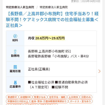
更新日：2026年04月30日
特定医療法人新生病院
特定医療法人新生病院
【長野県／上高井郡小布施町】住宅手当あり！経
験不問！ケアミックス病院での社会福祉士募集＜
正社員＞
月収
20.6万円～29.8万円
給料
長野県 上高井郡小布施町 851
勤務地
長野電鉄長野線「小布施駅」バス・車4分
正社員(正職員)
雇用形態
■社会福祉士必須 ■普通自動車免許必須
応募要件
（ＡＴ限定可） ■経験不問
車通勤可
未経験OK
残業少なめ
住宅手当・補助
土日祝休
日勤のみ
年間休日110日以上
産休･育休･介護休暇取得実績あり
ボーナス・賞与あり