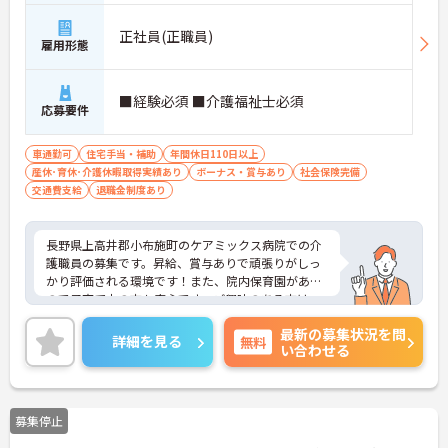
正社員(正職員)
雇用形態
■経験必須 ■介護福祉士必須
応募要件
車通勤可
住宅手当・補助
年間休日110日以上
産休･育休･介護休暇取得実績あり
ボーナス・賞与あり
社会保険完備
交通費支給
退職金制度あり
長野県上高井郡小布施町のケアミックス病院での介
護職員の募集です。昇給、賞与ありで頑張りがしっ
かり評価される環境です！また、院内保育園がある
ので子育て中の方も安心です。ご興味のある方は、
面接のポイントをお伝えしますのでご相談くださ
最新の募集状況を問
い。
詳細を見る
無料
い合わせる
募集停止