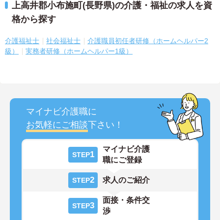
上高井郡小布施町(長野県)の介護・福祉の求人を資
格から探す
介護福祉士
社会福祉士
介護職員初任者研修（ホームヘルパー2
級）
実務者研修（ホームヘルパー1級）
マイナビ介護職に
お気軽にご相談
下さい！
マイナビ介護
1
STEP
職にご登録
2
求人のご紹介
STEP
面接・条件交
3
STEP
渉