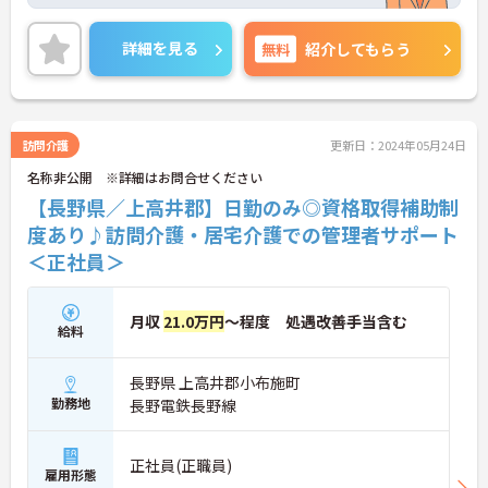
をお任せいたします。職員の協力体制もよく、相談
もしやすい環境です。日勤帯のご勤務ですので、ご
家庭やプライベートとの両立もでき無理なく働けま
詳細を見る
無料
紹介してもらう
す。ご興味ある方には、面接対策ポイントなど、さ
らに詳細をお話しいたしますのでお気軽にご相談く
ださい！
訪問介護
更新日：2024年05月24日
名称非公開 ※詳細はお問合せください
【長野県／上高井郡】日勤のみ◎資格取得補助制
度あり♪訪問介護・居宅介護での管理者サポート
＜正社員＞
月収
21.0万円
～程度 処遇改善手当含む
給料
長野県 上高井郡小布施町
勤務地
長野電鉄長野線
正社員(正職員)
雇用形態