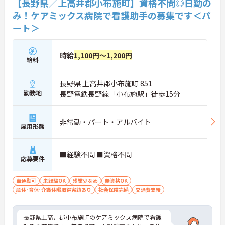
【長野県／上高井郡小布施町】資格不問◎日勤の
み！ケアミックス病院で看護助手の募集です＜パ
ート＞
時給
1,100円～1,200円
給料
長野県 上高井郡小布施町 851
勤務地
長野電鉄長野線「小布施駅」徒歩15分
非常勤・パート・アルバイト
雇用形態
■経験不問 ■資格不問
応募要件
車通勤可
未経験OK
残業少なめ
無資格OK
産休･育休･介護休暇取得実績あり
社会保険完備
交通費支給
長野県上高井郡小布施町のケアミックス病院で看護