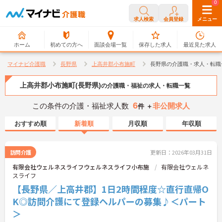
0
0
求人検索
会員登録
メニュー
ホーム
初めての方へ
面談会場一覧
保存した求人
最近見た求人
マイナビ介護職
長野県
上高井郡小布施町
長野県の介護職・求人・転職
上高井郡小布施町(長野県)
の介護職・福祉の求人・転職一覧
6
この条件の介護・福祉求人数
非公開求人
件 ＋
おすすめ順
新着順
月収順
年収順
訪問介護
更新日：2026年03月31日
有限会社ウェルネスライフウェルネスライフ小布施
有限会社ウェルネ
スライフ
【長野県／上高井郡】1日2時間程度☆直行直帰O
K◎訪問介護にて登録ヘルパーの募集♪＜パート
＞