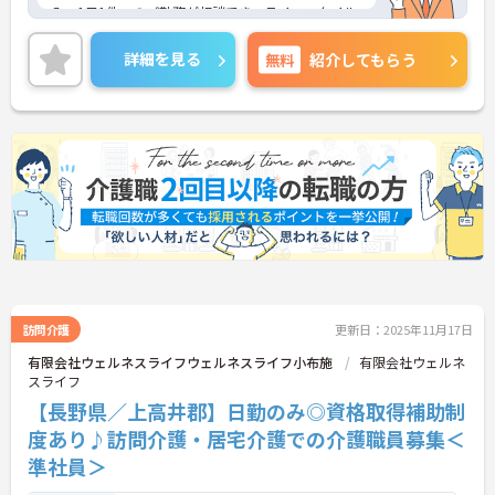
み、1日1件～のご勤務が相談でき、ライフスタイル
に合わせて無理なく働けます。
ご興味ある方には、面接対策ポイントなど、さらに
詳細を見る
無料
紹介してもらう
詳細をお話しいたしますのでお気軽にご相談くださ
い！
訪問介護
更新日：2025年11月17日
有限会社ウェルネスライフウェルネスライフ小布施
有限会社ウェルネ
スライフ
【長野県／上高井郡】日勤のみ◎資格取得補助制
度あり♪訪問介護・居宅介護での介護職員募集＜
準社員＞