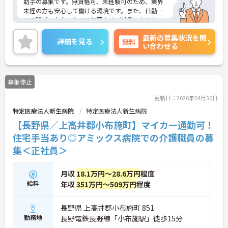
助手の募集です。無資格可、未経験可のため、業界
未経の方も安心して働ける環境です。また、日勤の
みで残業も少なめなので無理なくご就業いただけま
す。ご興味のある方は、面接のポイントをお伝えし
最新の募集状況を問
ますのでご相談ください。
詳細を見る
無料
い合わせる
募集停止
更新日：2026年04月30日
特定医療法人新生病院
特定医療法人新生病院
【長野県／上高井郡小布施町】マイカー通勤可！
住宅手当あり◎アミックス病院での介護職員の募
集＜正社員＞
月収
18.1万円～28.6万円
程度
給料
年収
351万円～509万円
程度
長野県 上高井郡小布施町 851
勤務地
長野電鉄長野線「小布施駅」徒歩15分