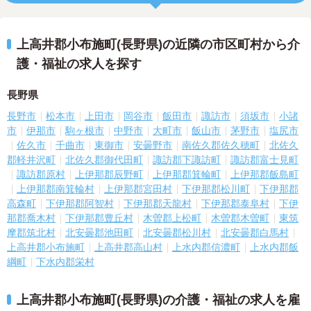
上高井郡小布施町(長野県)の近隣の市区町村から介
護・福祉の求人を探す
長野県
長野市
松本市
上田市
岡谷市
飯田市
諏訪市
須坂市
小諸
市
伊那市
駒ヶ根市
中野市
大町市
飯山市
茅野市
塩尻市
佐久市
千曲市
東御市
安曇野市
南佐久郡佐久穂町
北佐久
郡軽井沢町
北佐久郡御代田町
諏訪郡下諏訪町
諏訪郡富士見町
諏訪郡原村
上伊那郡辰野町
上伊那郡箕輪町
上伊那郡飯島町
上伊那郡南箕輪村
上伊那郡宮田村
下伊那郡松川町
下伊那郡
高森町
下伊那郡阿智村
下伊那郡天龍村
下伊那郡泰阜村
下伊
那郡喬木村
下伊那郡豊丘村
木曽郡上松町
木曽郡木曽町
東筑
摩郡筑北村
北安曇郡池田町
北安曇郡松川村
北安曇郡白馬村
上高井郡小布施町
上高井郡高山村
上水内郡信濃町
上水内郡飯
綱町
下水内郡栄村
上高井郡小布施町(長野県)の介護・福祉の求人を雇