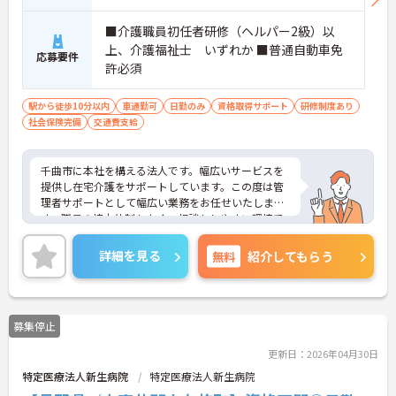
■介護職員初任者研修（ヘルパー2級）以
上、介護福祉士 いずれか ■普通自動車免
応募要件
許必須
駅から徒歩10分以内
車通勤可
日勤のみ
資格取得サポート
研修制度あり
社会保険完備
交通費支給
千曲市に本社を構える法人です。幅広いサービスを
提供し在宅介護をサポートしています。この度は管
理者サポートとして幅広い業務をお任せいたしま
す。職員の協力体制もよく、相談もしやすい環境で
す。日勤帯のご勤務ですので、ご家庭やプライベー
トとの両立もでき無理なく働けます。ご興味ある方
詳細を見る
無料
紹介してもらう
には、面接対策ポイントなど、さらに詳細をお話し
いたしますのでお気軽にご相談ください！
募集停止
更新日：2026年04月30日
特定医療法人新生病院
特定医療法人新生病院