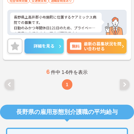
社会保険完備
交通費支給
退職金制度あり
長野県上高井郡小布施町に位置するケアミックス病
院での募集です。
日勤のみかつ年間休日121日のため、プライベート
の予定も立てやすく、両立が可能です！
昇給・賞与もあり、社会保険完備のため長く働こう
最新の募集状況を問
と考えている方にもおすすめの求人です。
詳細を見る
無料
い合わせる
ご興味のある方はご面接のポイントをお伝えいたし
ますので、お気軽にご相談ください。
6
件中 1-6件を表示
1
長野県の雇用形態別介護職の平均給与