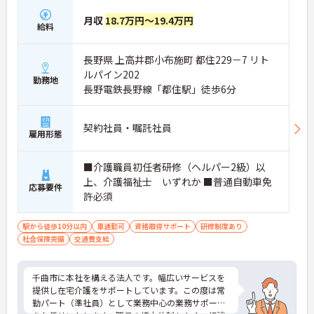
月収
18.7万円～19.4万円
給料
長野県 上高井郡小布施町 都住229－7 リト
ルパイン202
勤務地
長野電鉄長野線「都住駅」徒歩6分
契約社員・嘱託社員
雇用形態
■介護職員初任者研修（ヘルパー2級）以
上、介護福祉士 いずれか ■普通自動車免
応募要件
許必須
駅から徒歩10分以内
車通勤可
資格取得サポート
研修制度あり
社会保険完備
交通費支給
千曲市に本社を構える法人です。幅広いサービスを
提供し在宅介護をサポートしています。この度は常
勤パート（準社員）として業務中心の業務サポート