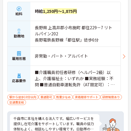
時給
1,250円～1,875円
給料
長野県 上高井郡小布施町 都住229－7 リト
ルパイン202
勤務地
長野電鉄長野線「都住駅」徒歩6分
非常勤・パート・アルバイト
雇用形態
■介護職員初任者研修（ヘルパー2級）以
上、介護福祉士：いずれか ■実務経験：不
応募要件
問 ■普通自動車運転免許（AT限定可）：必
須
駅から徒歩10分以内
車通勤可
残業少なめ
資格取得サポート
研修制度あり
交通費支給
千曲市に本社を構える法人です。幅広いサービスを
提供し在宅介護をサポートしています。職員の協力
体制もよく、相談もしやすい環境です。日勤帯の