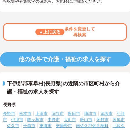
報収集や募集状況の確認も、お気軽にご相談ください。
条件を変更して
▲上に戻る
再検索
他の条件で介護・福祉の求人を探す
下伊那郡泰阜村(長野県)の近隣の市区町村から介
護・福祉の求人を探す
長野県
長野市
松本市
上田市
岡谷市
飯田市
諏訪市
須坂市
小諸
市
伊那市
駒ヶ根市
中野市
大町市
飯山市
茅野市
塩尻市
佐久市
千曲市
東御市
安曇野市
南佐久郡佐久穂町
北佐久