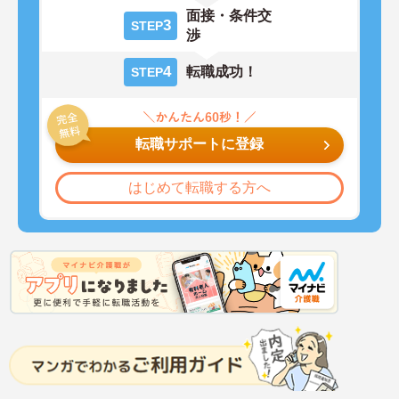
面接・条件交
3
STEP
渉
4
転職成功！
STEP
転職サポートに登録
はじめて転職する方へ