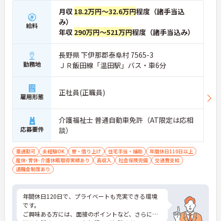
月収
18.2万円～32.6万円
程度（諸手当込
み）
給料
年収
290万円～521万円
程度（諸手当込み）
長野県 下伊那郡泰阜村 7565-3
勤務地
ＪＲ飯田線「温田駅」バス・車6分
正社員(正職員)
雇用形態
介護福祉士 普通自動車免許（AT限定は応相
応募要件
談）
車通勤可
未経験OK
寮・借り上げ
住宅手当・補助
年間休日110日以上
産休･育休･介護休暇取得実績あり
高収入
社会保険完備
交通費支給
退職金制度あり
年間休日120日で、プライベートも充実できる環境
です。
ご興味ある方には、面接のポイントなど、さらに詳