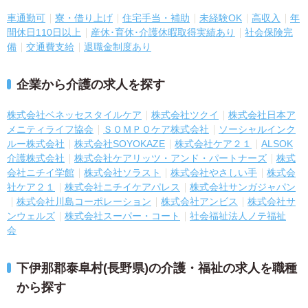
車通勤可
寮・借り上げ
住宅手当・補助
未経験OK
高収入
年
間休日110日以上
産休･育休･介護休暇取得実績あり
社会保険完
備
交通費支給
退職金制度あり
企業から介護の求人を探す
株式会社ベネッセスタイルケア
株式会社ツクイ
株式会社日本ア
メニティライフ協会
ＳＯＭＰＯケア株式会社
ソーシャルインク
ルー株式会社
株式会社SOYOKAZE
株式会社ケア２１
ALSOK
介護株式会社
株式会社ケアリッツ・アンド・パートナーズ
株式
会社ニチイ学館
株式会社ソラスト
株式会社やさしい手
株式会
社ケア２１
株式会社ニチイケアパレス
株式会社サンガジャパン
株式会社川島コーポレーション
株式会社アンビス
株式会社サ
ンウェルズ
株式会社スーパー・コート
社会福祉法人ノテ福祉
会
下伊那郡泰阜村(長野県)の介護・福祉の求人を職種
から探す