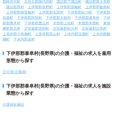
郡軽井沢町
北佐久郡御代田町
諏訪郡下諏訪町
諏訪郡富士見町
諏訪郡原村
上伊那郡辰野町
上伊那郡箕輪町
上伊那郡飯島町
上伊那郡南箕輪村
上伊那郡宮田村
下伊那郡松川町
下伊那郡
高森町
下伊那郡阿智村
下伊那郡天龍村
下伊那郡泰阜村
下伊
那郡喬木村
下伊那郡豊丘村
木曽郡上松町
木曽郡木曽町
東筑
摩郡筑北村
北安曇郡池田町
北安曇郡松川村
北安曇郡白馬村
上高井郡小布施町
上高井郡高山村
上水内郡信濃町
上水内郡飯
綱町
下水内郡栄村
下伊那郡泰阜村(長野県)の介護・福祉の求人を雇用
形態から探す
正社員(正職員)
下伊那郡泰阜村(長野県)の介護・福祉の求人を施設
業態から探す
介護福祉施設