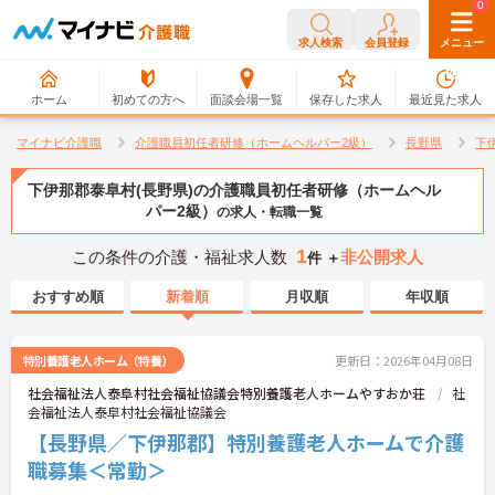
0
0
求人検索
会員登録
メニュー
ホーム
初めての方へ
面談会場一覧
保存した求人
最近見た求人
マイナビ介護職
介護職員初任者研修（ホームヘルパー2級）
長野県
下
下伊那郡泰阜村(長野県)の介護職員初任者研修（ホームヘル
パー2級）
の求人・転職一覧
1
この条件の介護・福祉求人数
非公開求人
件 ＋
おすすめ順
新着順
月収順
年収順
特別養護老人ホーム（特養）
更新日：2026年04月08日
社会福祉法人泰阜村社会福祉協議会特別養護老人ホームやすおか荘
社
会福祉法人泰阜村社会福祉協議会
【長野県／下伊那郡】特別養護老人ホームで介護
職募集＜常勤＞