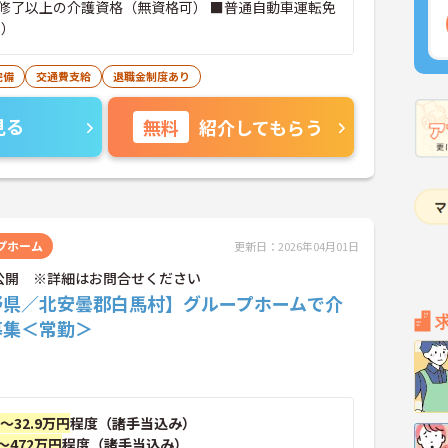
修了以上の介護資格（無資格可） ■普通自動車運転免
可）
完備
交通費支給
退職金制度あり
見る
無料
紹介してもらう
プホーム
更新日：2026年04月01日
公開 ※詳細はお問合せください
野県／北安曇郡白馬村】グループホームで介
募集＜常勤＞
円～32.9万円
程度（諸手当込み）
～472万円
程度（諸手当込み）