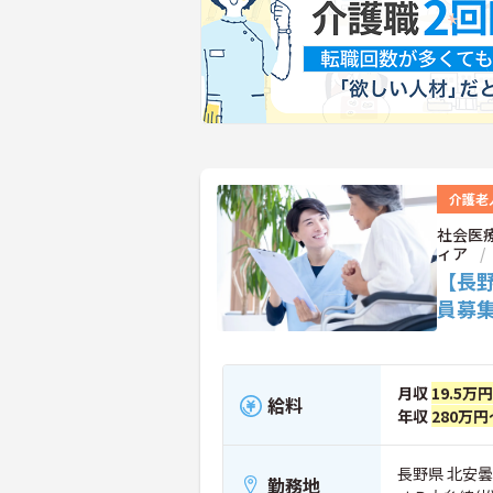
介護老
社会医
ィア
【長
員募
月収
19.5万
給料
年収
280万円
長野県 北安曇
勤務地