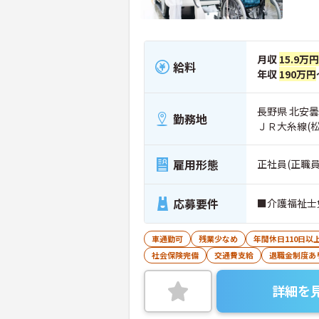
月収
15.9万円
給料
年収
190万円
長野県 北安
勤務地
ＪＲ大糸線(
雇用形態
正社員(正職員
応募要件
■介護福祉士
車通勤可
残業少なめ
年間休日110日以
社会保険完備
交通費支給
退職金制度あ
詳細を