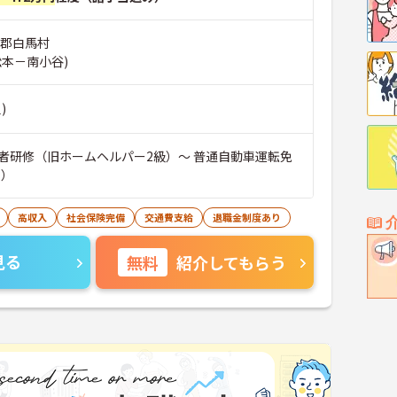
曇郡白馬村
松本－南小谷)
)
者研修（旧ホームヘルパー2級）～ 普通自動車運転免
可）
高収入
社会保険完備
交通費支給
退職金制度あり
見る
無料
紹介してもらう