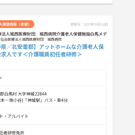
人保健施設（老健）
更新日：2025年09月18日
療法人城西医療財団 城西病院介護老人保健施設白馬メデ
社会医療法人城西医療財団 城西病院
野県／北安曇郡】アットホームな介護老人保
設求人です＜介護職員初任者研修＞
～
郡白馬村 大字神城22844
松本－南小谷)「神城駅」バス・車4分
ト・アルバイト
任者研修免許