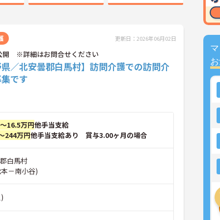
護
更新日：2026年06月02日
マ
公開 ※詳細はお問合せください
お
野県／北安曇郡白馬村】訪問介護での訪問介
募集です
円～16.5万円
他手当支給
～244万円
他手当支給あり 賞与3.00ヶ月の場合
曇郡白馬村
松本－南小谷)
)