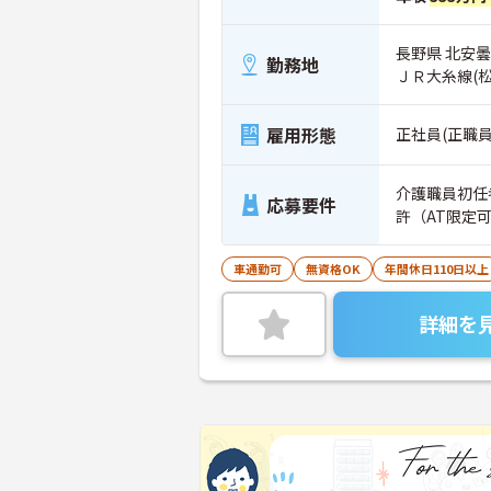
長野県 北安
勤務地
ＪＲ大糸線(
雇用形態
正社員(正職員
介護職員初任
応募要件
許（AT限定
車通勤可
無資格OK
年間休日110日以上
詳細を