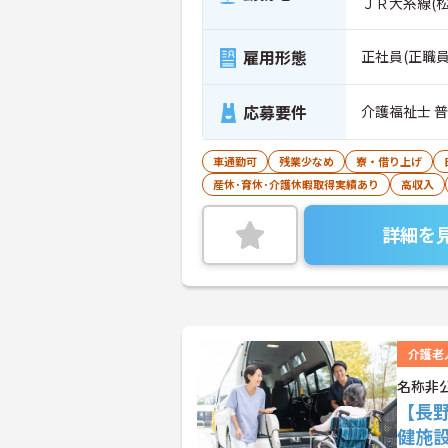
ＪＲ大糸線(
雇用形態
正社員(正職員
応募要件
介護福祉士 
車通勤可
残業少なめ
寮・借り上げ
産休･育休･介護休暇取得実績あり
高収入
詳細を
介護老
名称非
【長
健施