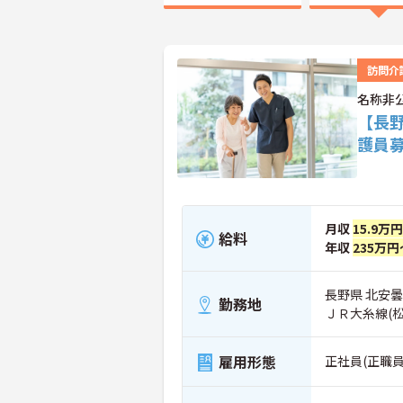
訪問介
名称非
【長
護員
月収
15.9万
給料
年収
235万円
長野県 北安
勤務地
ＪＲ大糸線(
雇用形態
正社員(正職員