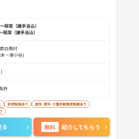
～程度（諸手当込）
～程度（諸手当込）
曇郡白馬村
松本－南小谷)
)
免許
上
研修制度あり
産休･育休･介護休暇取得実績あり
り
見る
無料
紹介してもらう