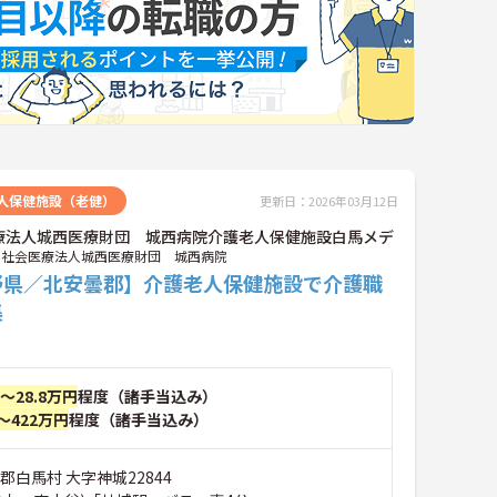
人保健施設（老健）
更新日：2026年03月12日
療法人城西医療財団 城西病院介護老人保健施設白馬メデ
社会医療法人城西医療財団 城西病院
野県／北安曇郡】介護老人保健施設で介護職
集
円～28.8万円
程度（諸手当込み）
～422万円
程度（諸手当込み）
郡白馬村 大字神城22844