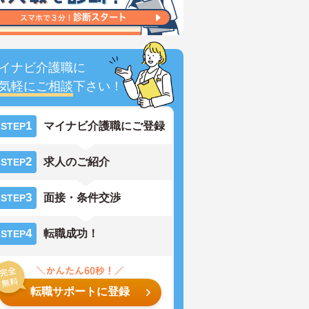
イナビ介護職に
気軽にご相談
下さい！
1
マイナビ介護職にご登録
STEP
2
求人のご紹介
STEP
3
面接・条件交渉
STEP
4
転職成功！
STEP
転職サポートに登録