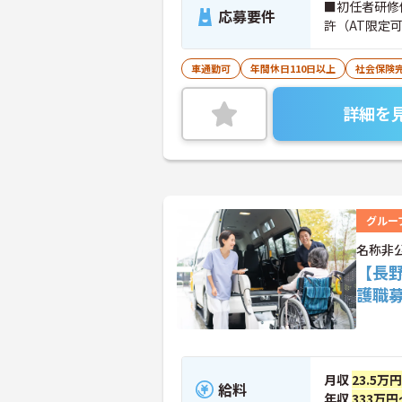
■初任者研修
応募要件
許（AT限定
車通勤可
年間休日110日以上
社会保険
詳細を
グルー
名称非
【長
護職
月収
23.5万
給料
年収
333万円