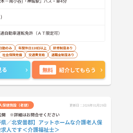
松本－南小谷)「神城駅」バス・車4分
)
普通自動車運転免許（ＡＴ限定可）
日勤のみ
年間休日110日以上
研修制度あり
社会保険完備
交通費支給
退職金制度あり
見る
無料
紹介してもらう
人保健施設（老健）
更新日：2026年01月29日
公開 ※詳細はお問合せください
野県／北安曇郡】アットホームな介護老人保
設求人です＜介護福祉士＞