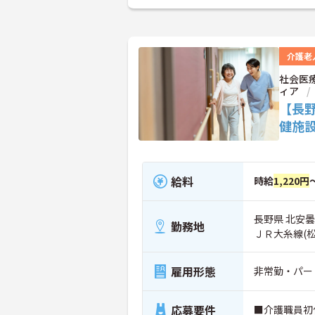
介護老
社会医
ィア
【長
健施
給料
時給
1,220円
長野県 北安曇
勤務地
ＪＲ大糸線(
雇用形態
非常勤・パー
応募要件
■介護職員初