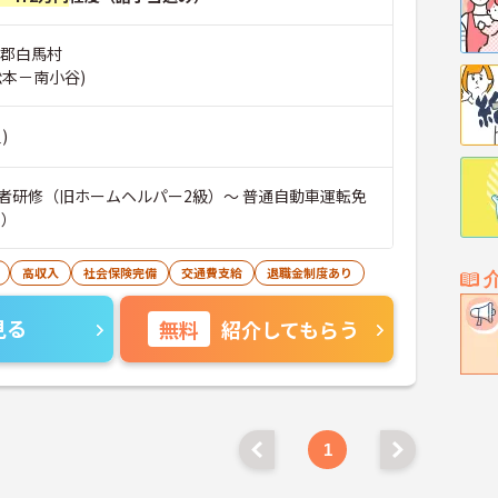
曇郡白馬村
松本－南小谷)
)
者研修（旧ホームヘルパー2級）～ 普通自動車運転免
可）
高収入
社会保険完備
交通費支給
退職金制度あり
見る
無料
紹介してもらう
1