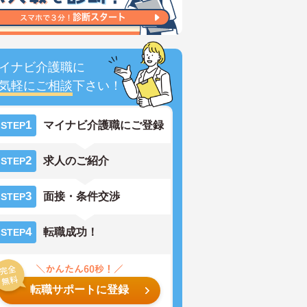
イナビ介護職に
気軽にご相談
下さい！
1
マイナビ介護職にご登録
STEP
2
求人のご紹介
STEP
3
面接・条件交渉
STEP
4
転職成功！
STEP
転職サポートに登録