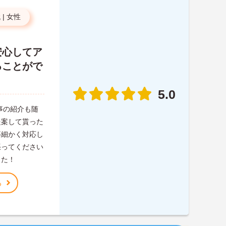
代
|
女性
安心してア
ることがで
5.0
事の紹介も随
提案して貰った
等細かく対応し
張ってください
した！
る