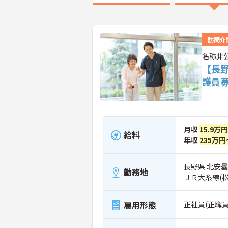
訪問介
名称非
【長
護員
月収
15.9万
給料
年収
235万円
長野県 北安
勤務地
ＪＲ大糸線(
雇用形態
正社員(正職員