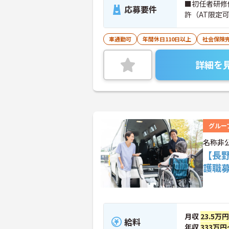
■初任者研修
応募要件
許（AT限定
車通勤可
年間休日110日以上
社会保険
詳細を
グルー
名称非
【長
護職
月収
23.5万
給料
年収
333万円