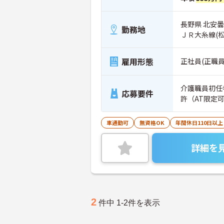
長野県 北安
勤務地
ＪＲ大糸線(
雇用形態
正社員(正職員
介護職員初任
応募要件
許（AT限定
車通勤可
無資格OK
年間休日110日以上
詳細を
2
件中 1-2件を表示