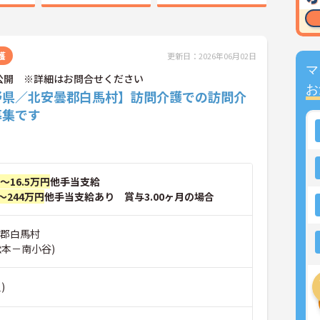
護
更新日：2026年06月02日
マ
公開 ※詳細はお問合せください
お
野県／北安曇郡白馬村】訪問介護での訪問介
募集です
円～16.5万円
他手当支給
～244万円
他手当支給あり 賞与3.00ヶ月の場合
曇郡白馬村
松本－南小谷)
)