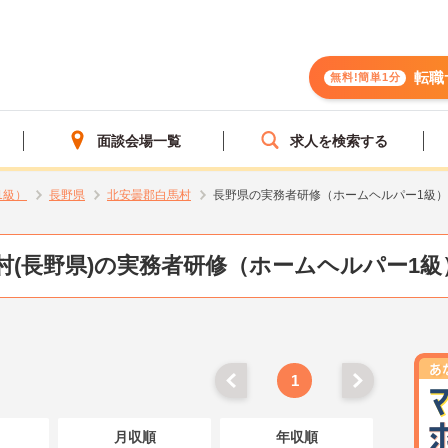
転職
無料!簡単1分
面談会場一覧
求人を検索する
1級）
長野県
北安曇郡白馬村
長野県の実務者研修（ホームヘルパー1級
村(長野県)の実務者研修（ホームヘルパー1級
1
月収順
年収順