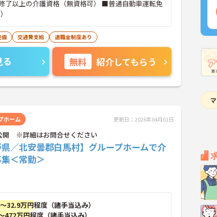
修了以上の介護資格（無資格可） ■普通自動車運転免
可）
完備
交通費支給
退職金制度あり
見る
無料
紹介してもらう
プホーム
更新日：2026年04月01日
公開 ※詳細はお問合せください
野県／北安曇郡白馬村】グループホームで介
募集＜常勤＞
円～32.9万円
程度（諸手当込み）
～472万円
程度（諸手当込み）