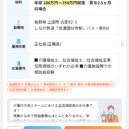
給料
年収
286万円～358万円
程度 賞与2.5ヵ月
の場合
長野県 上田市 古里92-3
勤務地
しなの鉄道「信濃国分寺駅」バス・車8分
正社員(正職員)
雇用形態
■介護福祉士、社会福祉士、社会福祉主事
任用資格のいずれか必須 ■介護施設等での
応募要件
相談員経験
車通勤可
残業少なめ
資格取得サポート
産休･育休･介護休暇取得実績あり
社会保険完備
交通費支給
退職金制度あり
介護付き老人ホームにおける生活相談員のお仕事で
す！
残業少なめで夜勤業務もほとんどありません。学校
行事や急なお休みにも対応してくれるので子育て中
の方も安心してお仕事を始められます。