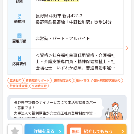
給料
長野県 中野市 新井427-2
勤務地
長野電鉄長野線「中野松川駅」徒歩14分
非常勤・パート・アルバイト
雇用形態
＜資格＞社会福祉主事任用資格・介護福祉
士・介護支援専門員・精神保健福祉士・社
応募要件
会福祉士 いずれか必須、普通自動車運転
免許(AT限定可) 歓迎 ＜経験＞不問
車通勤可
資格取得サポート
研修制度あり
産休･育休･介護休暇取得実績あり
社会保険完備
交通費支給
長野県中野市のデイサービスにて生活相談員のパー
ト募集です！
大手法人で福利厚生が充実◎正社員登用制度や資格
取得支援制度もあります。
様々なライフステージにおいて勤務が続けられるよ
うな体制が整っています。
詳細を見る
無料
紹介してもらう