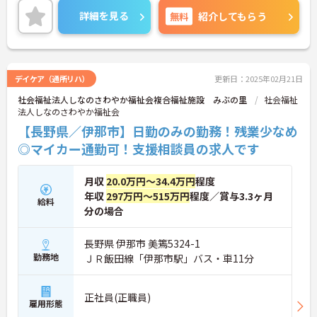
昇給や賞与制度があり頑張りが評価されてしっかり
詳細を見る
無料
紹介してもらう
と職員に還元されます。賞与は計4ヶ月分の支給実績
と嬉しい高待遇です。
ご興味のある方には、面接対策ポイントなど、さら
に詳細をお話しいたしますのでお気軽にご相談くだ
さい！
デイケア（通所リハ）
更新日：2025年02月21日
社会福祉法人しなのさわやか福祉会複合福祉施設 みぶの里
社会福祉
法人しなのさわやか福祉会
【長野県／伊那市】日勤のみの勤務！残業少なめ
◎マイカー通勤可！支援相談員の求人です
月収
20.0万円～34.4万円
程度
年収
297万円～515万円
程度／賞与3.3ヶ月
給料
分の場合
長野県 伊那市 美篶5324-1
勤務地
ＪＲ飯田線「伊那市駅」バス・車11分
正社員(正職員)
雇用形態