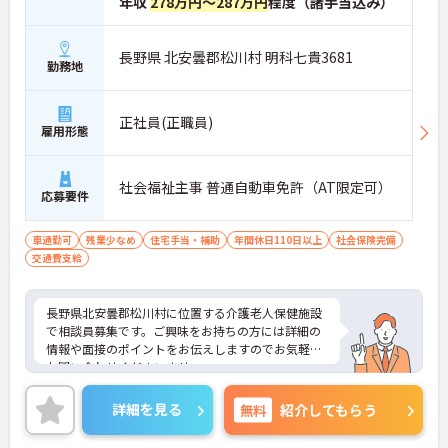
年収
278万円～287万円
程度（諸手当込み）
長野県 北安曇郡松川村 明科七貴3681
勤務地
正社員(正職員)
雇用形態
社会福祉主事 普通自動車免許（AT限定可）
応募要件
車通勤可
残業少なめ
住宅手当・補助
年間休日110日以上
社会保険完備
交通費支給
長野県北安曇郡松川村に位置する介護老人保健施設
で相談員募集です。ご興味をお持ちの方には詳細の
情報や面接のポイントをお伝えしますのでお気軽に
お問い合わせくださいませ。
詳細を見る
無料
紹介してもらう