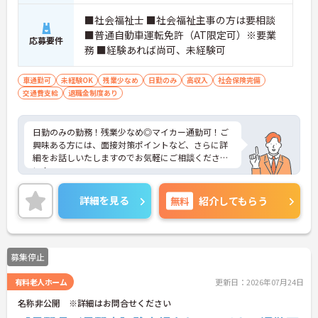
■社会福祉士 ■社会福祉主事の方は要相談
■普通自動車運転免許（AT限定可）※要業
応募要件
務 ■経験あれば尚可、未経験可
車通勤可
未経験OK
残業少なめ
日勤のみ
高収入
社会保険完備
交通費支給
退職金制度あり
日勤のみの勤務！残業少なめ◎マイカー通勤可！ご
興味ある方には、面接対策ポイントなど、さらに詳
細をお話しいたしますのでお気軽にご相談くださ
い！
詳細を見る
無料
紹介してもらう
募集停止
有料老人ホーム
更新日：2026年07月24日
名称非公開 ※詳細はお問合せください