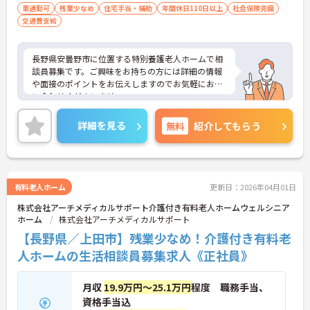
車通勤可
残業少なめ
住宅手当・補助
年間休日110日以上
社会保険完備
交通費支給
長野県安曇野市に位置する特別養護老人ホームで相
談員募集です。ご興味をお持ちの方には詳細の情報
や面接のポイントをお伝えしますのでお気軽にお問
い合わせくださいませ。
詳細を見る
無料
紹介してもらう
有料老人ホーム
更新日：2026年04月01日
株式会社アーチメディカルサポート介護付き有料老人ホームウェルシニア
ホーム
株式会社アーチメディカルサポート
【長野県／上田市】残業少なめ！介護付き有料老
人ホームの生活相談員募集求人《正社員》
月収
19.9万円～25.1万円
程度 職務手当、
資格手当込