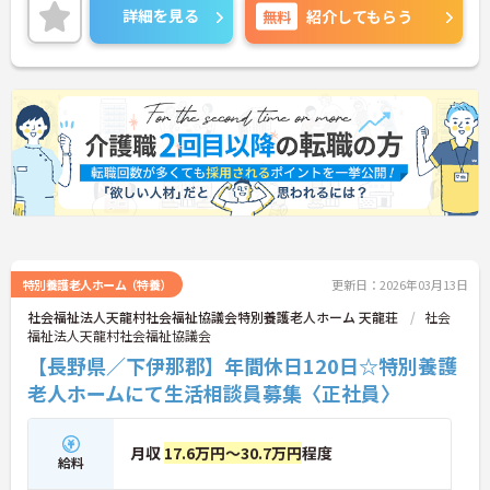
ご興味ある方には、面接のポイントなど、さらに詳
詳細を見る
無料
紹介してもらう
細をお話致しますのでお気軽にご相談ください。
特別養護老人ホーム（特養）
更新日：2026年03月13日
社会福祉法人天龍村社会福祉協議会特別養護老人ホーム 天龍荘
社会
福祉法人天龍村社会福祉協議会
【長野県／下伊那郡】年間休日120日☆特別養護
老人ホームにて生活相談員募集〈正社員〉
月収
17.6万円～30.7万円
程度
給料