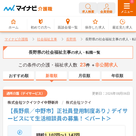
0
0
求人検索
会員登録
メニュー
ホーム
初めての方へ
面談会場一覧
保存した求人
最近見た求人
マイナビ介護職
社会福祉主事
長野県
長野県の社会福祉主事の求人・転
長野県の社会福祉主事
の求人・転職一覧
23
この条件の介護・福祉求人数
非公開求人
件 ＋
おすすめ順
新着順
月収順
年収順
通所介護（デイサービス）
更新日：2026年08月06日
株式会社ツクイツクイ中野新井
株式会社ツクイ
【長野県／中野市】正社員登用制度あり♪デイサ
ービスにて生活相談員の募集！＜パート＞
時給
1,107円～1,147円