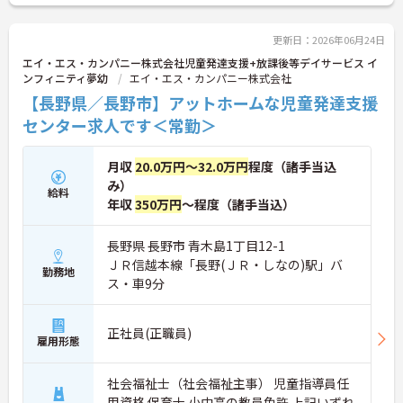
どスタッフの生活を支える制度も充実しています。
髪色やネイルも自由でご自身の個性を大切にしなが
らのびのびと働ける風通しの良い職場です。階層別
更新日：2026年06月24日
研修や資格取得支援制度が整っているため有資格者
エイ・エス・カンパニー株式会社児童発達支援+放課後等デイサービス イ
の方がこれまでのご経験を活かしながら将来の管理
ンフィニティ夢幼
エイ・エス・カンパニー株式会社
職やスペシャリストへと着実にキャリアアップを目
【長野県／長野市】アットホームな児童発達支援
指せるやりがいのある環境です。
センター求人です＜常勤＞
★おすすめPOINT★
【ワークライフバランスの充実】
月収
20.0万円～32.0万円
程度（諸手当込
・夜勤なしの日勤のみで年間休日119日を確保 ・リ
フレッシュ休暇やこども休暇など特別休暇が充実
み）
給料
・産休育休や産後パパ育休制度など子育て支援体制
年収
350万円
～程度（諸手当込）
が万全
【安心の高待遇と福利厚生】
長野県 長野市 青木島1丁目12-1
・処遇改善手当を毎月および半期末手当として全額
ＪＲ信越本線「長野(ＪＲ・しなの)駅」バ
還元 ・配偶者1万円や満18歳未満の子5千円の手厚
勤務地
い扶養手当を支給
ス・車9分
・結婚・出生・入学のお祝い金やヘルスチェック補
助など独自の福利厚生制度を用意
【資格を活かせるキャリアアップ環境】
正社員(正職員)
雇用形態
・公的資格取得や自己啓発支援制度を活用しスキル
アップが可能
・管理職や他職種への転換など多彩なキャリアプラ
社会福祉士（社会福祉主事） 児童指導員任
ンを用意
用資格 保育士 小中高の教員免許 上記いずれ