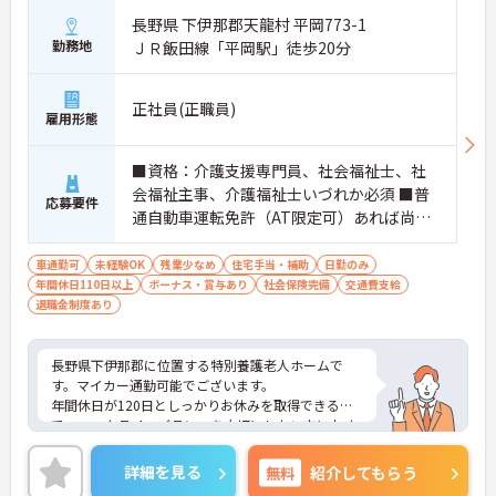
長野県 下伊那郡天龍村 平岡773-1
勤務地
ＪＲ飯田線「平岡駅」徒歩20分
正社員(正職員)
雇用形態
■資格：介護支援専門員、社会福祉士、社
会福祉主事、介護福祉士いづれか必須 ■普
応募要件
通自動車運転免許（AT限定可）あれば尚可
■経験：あれば尚可
車通勤可
未経験OK
残業少なめ
住宅手当・補助
日勤のみ
年間休日110日以上
ボーナス・賞与あり
社会保険完備
交通費支給
退職金制度あり
長野県下伊那郡に位置する特別養護老人ホームで
す。マイカー通勤可能でございます。
年間休日が120日としっかりお休みを取得できるの
で、ワークライフバランスを大切にしたい方におす
すめです。
昇給や賞与制度があり頑張りが評価されてしっかり
詳細を見る
無料
紹介してもらう
と職員に還元されます。賞与は計4ヶ月分の支給実績