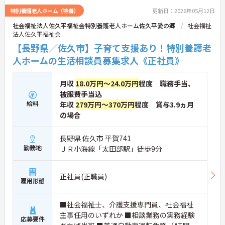
特別養護老人ホーム（特養）
更新日：2026年05月12日
社会福祉法人佐久平福祉会特別養護老人ホーム佐久平愛の郷
社会福祉
法人佐久平福祉会
【長野県／佐久市】子育て支援あり！特別養護老
人ホームの生活相談員募集求人《正社員》
月収
18.0万円～24.0万円
程度 職務手当、
被服費手当込
給料
年収
279万円～370万円
程度 賞与3.9ヵ月
の場合
長野県 佐久市 平賀741
勤務地
ＪＲ小海線「太田部駅」徒歩9分
正社員(正職員)
雇用形態
■社会福祉士、介護支援専門員、社会福祉
主事任用のいずれか ■相談業務の実務経験
応募要件