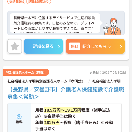
交通費支給
退職金制度あり
長野県松本市に位置するデイサービスで生活相談員
兼介護職員の募集です。日勤のみなので、プライベ
ートとの両立がしやすい職場です♪また、賞与年4.0
0ヶ月分実績あり！頑張りはしっかり評価されるの
でモチベーションを保ってお仕事いただけます！ご
興味のある方はご面接のポイントお伝えしますので
詳細を見る
無料
紹介してもらう
ご気軽にお問い合わせください。
特別養護老人ホーム（特養）
更新日：2026年04月02日
社会福祉法人孝明特別養護老人ホーム『孝明舘』
社会福祉法人孝明
【長野県／安曇野市】介護老人保健施設で介護職
募集＜常勤＞
月収
18.5万円～19.1万円
程度（諸手当込
み）※夜勤手当は除く
給料
年収
281万円
～程度（諸手当込み）※夜勤
手当は除く