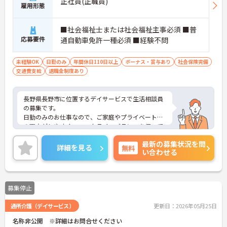
正社員(正職員)
雇用形態
■社会福祉士または社会福祉主事必須 ■普
応募要件
通自動車免許一種必須 ■経験不問
未経験OK
日勤のみ
年間休日110日以上
ボーナス・賞与あり
社会保険完備
交通費支給
退職金制度あり
長野県長野市に位置するデイサービスで生活相談員
の募集です。
日勤のみのお仕事なので、ご家庭やプライベートと
の両立がしやすく、ワークライフバランスを保って
お仕事いただけます♪
最新の募集状況を問
また、各種福利厚生充実！安定して長く働きやすい
詳細を見る
無料
い合わせる
環境です！
ご興味のある方はご面接のポイントお伝えしますの
でご気軽にお問い合わせください。
募集停止
通所介護（デイサービス）
更新日：2026年05月25日
名称非公開 ※詳細はお問合せください