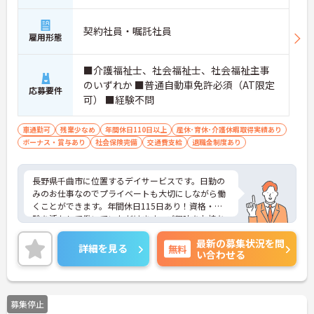
契約社員・嘱託社員
雇用形態
■介護福祉士、社会福祉士、社会福祉主事
のいずれか ■普通自動車免許必須（AT限定
応募要件
可） ■経験不問
車通勤可
残業少なめ
年間休日110日以上
産休･育休･介護休暇取得実績あり
ボーナス・賞与あり
社会保険完備
交通費支給
退職金制度あり
長野県千曲市に位置するデイサービスです。日勤の
みのお仕事なのでプライベートも大切にしながら働
くことができます。年間休日115日あり！資格・経
験を活かして働いていただけます。ご興味をお持ち
の方はお気軽にお問い合わせください。
最新の募集状況を問
詳細を見る
無料
い合わせる
募集停止