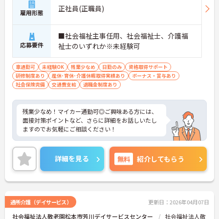
正社員(正職員)
雇用形態
■社会福祉主事任用、社会福祉士、介護福
応募要件
祉士のいずれか※未経験可
車通勤可
未経験OK
残業少なめ
日勤のみ
資格取得サポート
研修制度あり
産休･育休･介護休暇取得実績あり
ボーナス・賞与あり
社会保険完備
交通費支給
退職金制度あり
残業少なめ！マイカー通勤可◎ご興味ある方には、
面接対策ポイントなど、さらに詳細をお話しいたし
ますのでお気軽にご相談ください！
詳細を見る
無料
紹介してもらう
通所介護（デイサービス）
更新日：2026年04月07日
社会福祉法人敬老園松本市芳川デイサービスセンター
社会福祉法人敬