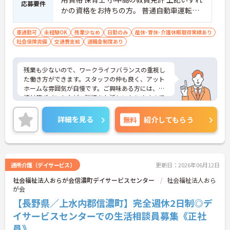
応募要件
・髪色やネイルなどが自由で個性を大切にできる社
かの資格をお持ちの方。 普通自動車運転免
風
許（ＡＴ限定可）
車通勤可
未経験OK
残業少なめ
日勤のみ
産休･育休･介護休暇取得実績あり
社会保険完備
交通費支給
退職金制度あり
残業も少ないので、ワークライフバランスの重視し
た働き方ができます。スタッフの仲も良く、アット
ホームな雰囲気が自慢です。ご興味ある方には、面
接対策ポイントなど、詳細をお話しいたしますので
お気軽にご相談ください。
詳細を見る
無料
紹介してもらう
通所介護（デイサービス）
更新日：2026年06月12日
社会福祉法人おらが会信濃町デイサービスセンター
社会福祉法人おら
が会
【長野県／上水内郡信濃町】完全週休2日制◎デ
イサービスセンターでの生活相談員募集《正社
員》