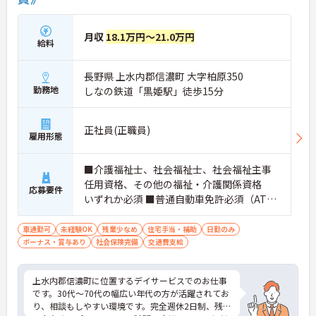
月収
18.1万円～21.0万円
給料
長野県 上水内郡信濃町 大字柏原350
勤務地
しなの鉄道「黒姫駅」徒歩15分
正社員(正職員)
雇用形態
■介護福祉士、社会福祉士、社会福祉主事
任用資格、その他の福祉・介護関係資格
応募要件
いずれか必須 ■普通自動車免許必須（AT限
定可） ■経験不問
車通勤可
未経験OK
残業少なめ
住宅手当・補助
日勤のみ
ボーナス・賞与あり
社会保険完備
交通費支給
上水内郡信濃町に位置するデイサービスでのお仕事
です。30代～70代の幅広い年代の方が活躍されてお
り、相談もしやすい環境です。完全週休2日制、残業