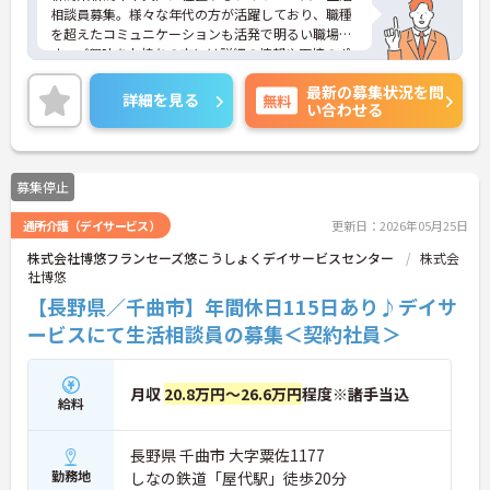
相談員募集。様々な年代の方が活躍しており、職種
を超えたコミュニケーションも活発で明るい職場で
す。ご興味をお持ちの方には詳細の情報や面接のポ
イントをお伝えしますのでお気軽にお問い合わせく
最新の募集状況を問
ださいませ。
詳細を見る
無料
い合わせる
募集停止
通所介護（デイサービス）
更新日：2026年05月25日
株式会社博悠フランセーズ悠こうしょくデイサービスセンター
株式会
社博悠
【長野県／千曲市】年間休日115日あり♪デイサ
ービスにて生活相談員の募集＜契約社員＞
月収
20.8万円～26.6万円
程度※諸手当込
給料
長野県 千曲市 大字粟佐1177
勤務地
しなの鉄道「屋代駅」徒歩20分