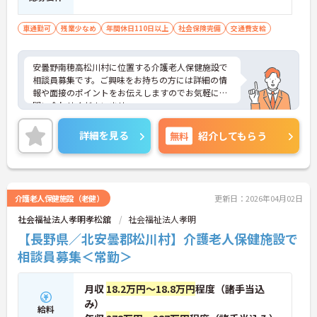
車通勤可
残業少なめ
年間休日110日以上
社会保険完備
交通費支給
安曇野南穂高松川村に位置する介護老人保健施設で
相談員募集です。ご興味をお持ちの方には詳細の情
報や面接のポイントをお伝えしますのでお気軽にお
問い合わせくださいませ。
詳細を見る
無料
紹介してもらう
介護老人保健施設（老健）
更新日：2026年04月02日
社会福祉法人孝明孝松舘
社会福祉法人孝明
【長野県／北安曇郡松川村】介護老人保健施設で
相談員募集＜常勤＞
月収
18.2万円～18.8万円
程度（諸手当込
み）
給料