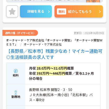
も少なく、プライベートの時間も大切にしていただ
けます。ご興味のある方には、面接対策ポイントな
ど、さらに詳細をお話しいたしますのでお気軽にご
詳細を見る
無料
紹介してもらう
相談ください！
通所介護（デイサービス）
更新日：2026年06月09日
オーチャード・ケア株式会社「オーチャード開智」「オーチャード開智Ｗ
ＥＳＴ」
オーチャード・ケア株式会社
【長野県／松本市】残業少なめ！マイカー通勤可
◎生活相談員の求人です
月収
28.0万円～32.0万円
概算
年収
393万円～446万円
概算／賞与2.2ヶ月
給料
分の場合
長野県 松本市 開智2‐3‐50
ＪＲ大糸線(松本－南小谷)「北松本駅」バ
勤務地
ス・車8分