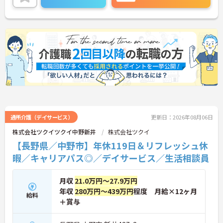
ご興味のある方には、面接対策ポイントなどさらに
詳細をお話いたしますので、お気軽にご相談くださ
い。
通所介護（デイサービス）
更新日：2026年08月06日
株式会社ツクイツクイ中野新井
株式会社ツクイ
【長野県／中野市】年休119日＆リフレッシュ休
暇／キャリアパス◎／デイサービス／生活相談員
月収
21.0万円～27.9万円
年収
280万円～439万円
程度 月給×12ヶ月
給料
＋賞与