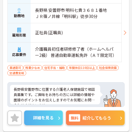
長野県 安曇野市 明科七貴３６８１番地
勤務地
ＪＲ篠ノ井線「明科駅」徒歩30分
正社員(正職員)
雇用形態
介護職員初任者研修修了者（ホームヘルパ
応募要件
ー2級） 普通自動車運転免許（ＡＴ限定可）
車通勤可
残業少なめ
住宅手当・補助
年間休日110日以上
社会保険完備
交通費支給
長野県安曇野市に位置する介護老人保健施設で相談
員募集です。ご興味をお持ちの方には詳細の情報や
面接のポイントをお伝えしますのでお気軽にお問い
合わせくださいませ。
詳細を見る
無料
紹介してもらう