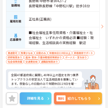
長野県 中野市 新井427-2
勤務地
長野電鉄長野線「中野松川駅」徒歩16分
正社員(正職員)
雇用形態
■社会福祉主事任用資格・介護福祉士・社
会福祉士 いずれかの資格必須 ■経験：現
応募要件
場経験、生活相談員の実務経験 歓迎
車通勤可
残業少なめ
日勤のみ
年間休日110日以上
資格取得サポート
研修制度あり
産休･育休･介護休暇取得実績あり
ボーナス・賞与あり
社会保険完備
交通費支給
退職金制度あり
全国47都道府県に展開し40年以上の歴史を持つ業界
トップクラスの安定法人で生活相談員を募集してい
ます。夜勤なしの日勤のみで年間休日119日を確保
しておりリフレッシュ休暇やこども休暇などライフ
ステージに合わせた働き方が可能です。処遇改善手
当の全額還元や実績最大105万円の賞与に加え配偶
詳細を見る
無料
紹介してもらう
者1万円などの手厚い扶養手当をご用意しています。
独自の福利厚生制度によるお祝い金や宿泊費補助な