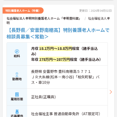
特別養護老人ホーム（特養）
更新日：2026年04月02日
社会福祉法人孝明特別養護老人ホーム「孝明豊科舘」
社会福祉法人孝
明
【長野県／安曇野南穂高】特別養護老人ホームで
相談員募集＜常勤＞
月収
18.2万円～18.8万円
程度（諸手当込
み）
給料
年収
278万円～287万円
程度（諸手当込み）
長野県 安曇野市 豊科南穂高５７７１
ＪＲ大糸線(松本－南小谷)「柏矢町駅」バ
勤務地
ス・車10分
正社員(正職員)
雇用形態
社会福祉主事 普通自動車免許（AT限定可）
応募要件