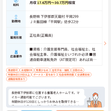
月収
17.6万円～30.7万円
程度
給料
長野県 下伊那郡天龍村 平岡299
勤務地
ＪＲ飯田線「平岡駅」徒歩22分
正社員(正職員)
雇用形態
■資格：介護支援専門員、社会福祉士、社
会福祉主事、介護福祉士いづれか必須 ■普
応募要件
通自動車運転免許（AT限定可）あれば尚可
■経験：あれば尚可
車通勤可
未経験OK
残業少なめ
住宅手当・補助
日勤のみ
年間休日110日以上
ボーナス・賞与あり
社会保険完備
交通費支給
退職金制度あり
長野県下伊那郡に位置する養護老人ホームです。マ
イカー通勤可能でございます。
年間休日が120日としっかりお休みを取得できるの
で、ワークライフバランスを大切にしたい方におす
すめです。