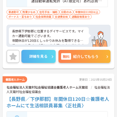
通自動車運転免許（AT限定可）あれば尚可
■経験：あれば尚可
車通勤可
残業少なめ
住宅手当・補助
日勤のみ
年間休日110日以上
ボーナス・賞与あり
社会保険完備
交通費支給
退職金制度あり
長野県下伊那郡に位置するデイサービスです。マイ
カー通勤可能でございます。
年間休日が120日としっかりお休みを取得できるの
で、ワークライフバランスを大切にしたい方におす
すめです。
昇給や賞与制度があり頑張りが評価されてしっかり
詳細を見る
無料
紹介してもらう
と職員に還元されます。賞与は計4ヶ月分の支給実績
と嬉しい高待遇です。
ご興味のある方には、面接対策ポイントなど、さら
に詳細をお話しいたしますのでお気軽にご相談くだ
さい！
養護老人ホーム
更新日：2025年05月29日
社会福祉法人天龍村社会福祉協議会養護老人ホーム天龍荘
社会福祉法
人天龍村社会福祉協議会
【長野県／下伊那郡】年間休日120日☆養護老人
ホームにて生活相談員募集〈正社員〉