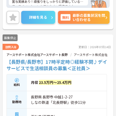
賞与実績あり！頑張りをしっかりと評価しているの
で、モチベーションを保ちやすい環境です♪
勤務日は相談に応じますのでワークライフバランス
最新の募集状況を問
を大切にしながら働いていただけます◎
詳細を見る
無料
い合わせる
ご興味のある方は、マイナビ介護職までお問い合わ
せください。
募集停止
訪問入浴
更新日：2026年07月14日
アースサポート株式会社アースサポート長野
アースサポート株式会社
【長野県/長野市】17時半定時◎経験不問♪デイ
サービスで生活相談員の募集＜正社員＞
月収
23.5万円～25.4万円
給料
長野県 長野市 中越1-2-27
勤務地
しなの鉄道「北長野駅」徒歩11分