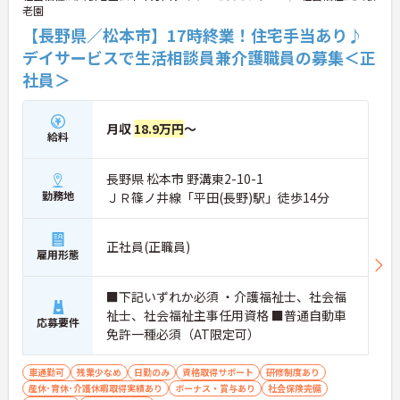
老園
【長野県／松本市】17時終業！住宅手当あり♪
デイサービスで生活相談員兼介護職員の募集＜正
社員＞
月収
18.9万円
～
給料
長野県 松本市 野溝東2-10-1
勤務地
ＪＲ篠ノ井線「平田(長野)駅」徒歩14分
正社員(正職員)
雇用形態
■下記いずれか必須 ・介護福祉士、社会福
祉士、社会福祉主事任用資格 ■普通自動車
応募要件
免許一種必須（AT限定可）
車通勤可
残業少なめ
日勤のみ
資格取得サポート
研修制度あり
産休･育休･介護休暇取得実績あり
ボーナス・賞与あり
社会保険完備