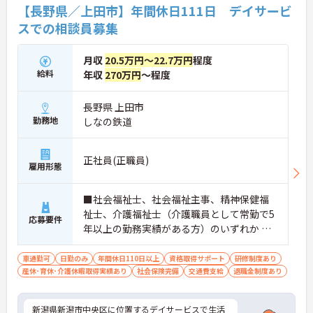
【長野県／上田市】年間休日111日 デイサービ
スでの相談員募集
月収
20.5万円～22.7万円
程度
給料
年収
270万円
～程度
長野県 上田市
勤務地
しなの鉄道
正社員(正職員)
雇用形態
■社会福祉士、社会福祉主事、精神保健福
祉士、介護福祉士（介護職員として常勤で5
応募要件
年以上の勤務実績がある方）のいずれか ※
普通自動車免許
車通勤可
日勤のみ
年間休日110日以上
資格取得サポート
研修制度あり
産休･育休･介護休暇取得実績あり
社会保険完備
交通費支給
退職金制度あり
新潟県新潟市中央区に位置するデイサービスで生活