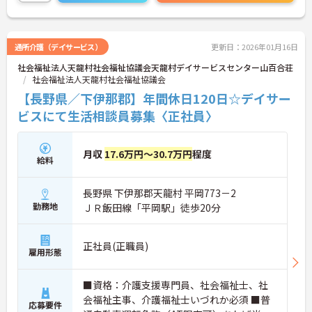
と嬉しい高待遇です。
ご興味のある方には、面接対策ポイントなど、さら
に詳細をお話しいたしますのでお気軽にご相談くだ
さい！
通所介護（デイサービス）
更新日：2026年01月16日
社会福祉法人天龍村社会福祉協議会天龍村デイサービスセンター山百合荘
社会福祉法人天龍村社会福祉協議会
【長野県／下伊那郡】年間休日120日☆デイサー
ビスにて生活相談員募集〈正社員〉
月収
17.6万円～30.7万円
程度
給料
長野県 下伊那郡天龍村 平岡773－2
勤務地
ＪＲ飯田線「平岡駅」徒歩20分
正社員(正職員)
雇用形態
■資格：介護支援専門員、社会福祉士、社
会福祉主事、介護福祉士いづれか必須 ■普
応募要件