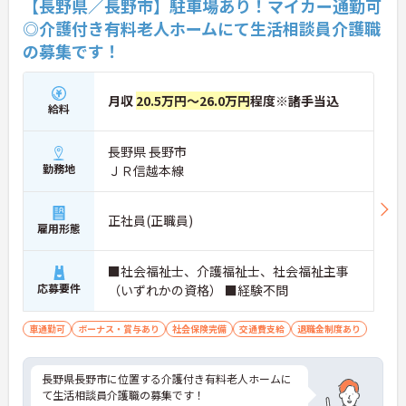
【長野県／長野市】駐車場あり！マイカー通勤可
◎介護付き有料老人ホームにて生活相談員介護職
の募集です！
月収
20.5万円～26.0万円
程度※諸手当込
給料
長野県 長野市
勤務地
ＪＲ信越本線
正社員(正職員)
雇用形態
■社会福祉士、介護福祉士、社会福祉主事
応募要件
（いずれかの資格） ■経験不問
車通勤可
ボーナス・賞与あり
社会保険完備
交通費支給
退職金制度あり
長野県長野市に位置する介護付き有料老人ホームに
て生活相談員介護職の募集です！