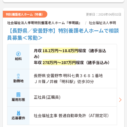
特別養護老人ホーム（特養）
更新日：2026年04月02日
社会福祉法人孝明特別養護老人ホーム『孝明舘』
社会福祉法人孝明
【長野県／安曇野市】特別養護老人ホームで相談
員募集＜常勤＞
月収
18.2万円～18.8万円
程度（諸手当込
み）
給料
年収
278万円～287万円
程度（諸手当込み）
長野県 安曇野市 明科七貴３６８１番地
勤務地
ＪＲ篠ノ井線「明科駅」徒歩30分
正社員(正職員)
雇用形態
社会福祉主事 普通自動車免許（AT限定可）
応募要件