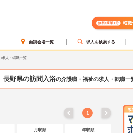
転職
無料!簡単1分
面談会場一覧
求人を検索する
の求人・転職一覧
長野県の訪問入浴
の介護職・福祉の求人・転職一
1
月収順
年収順