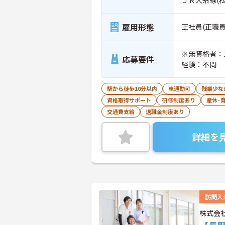
雇用形態
正社員(正職員
※無資格者：
応募要件
経験：不問
駅から徒歩10分以内
車通勤可
残業少な
資格取得サポート
研修制度あり
産休･
交通費支給
退職金制度あり
詳細を
訪問入
株式会