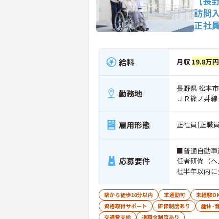
【長
訪問
正社
給料
月収
19.8万円
長野県 松本市 
勤務地
ＪＲ篠ノ井線
雇用形態
正社員(正職員
■普通自動車
応募要件
任者研修（ヘ
社半年以内に
駅から徒歩10分以内
車通勤可
未経験O
資格取得サポート
研修制度あり
産休･
交通費支給
退職金制度あり