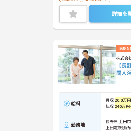
詳細を
訪問入
株式会
【長
問入
月収
20.0万
給料
年収
240万円
長野県 上田市 
勤務地
上田電鉄別所