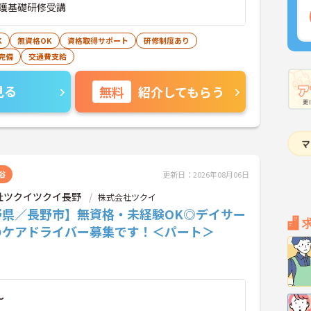
護基礎研修受講
K
無資格OK
資格取得サポート
研修制度あり
完備
交通費支給
見る
無料
紹介してもらう
浴
更新日：2026年08月06日
社ツクイツクイ長野
株式会社ツクイ
野県／長野市】無資格・未経験OK◎デイサー
のケアドライバー募集です！＜パート＞
～