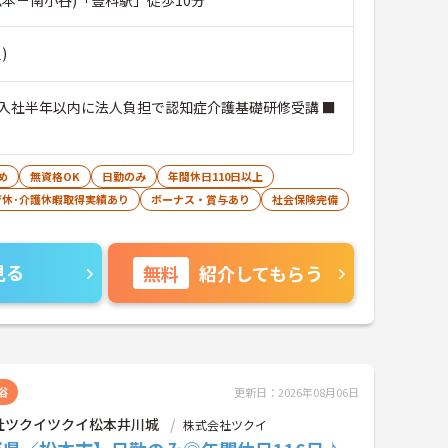
)
入社半年以内に法人負担で認知症介護基礎研修受講 ■
め
無資格OK
日勤のみ
年間休日110日以上
育休･介護休暇取得実績あり
ボーナス・賞与あり
社会保険完備
見る
無料
紹介してもらう
浴
更新日：2026年08月06日
社ツクイツクイ松本井川城
株式会社ツクイ