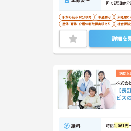
応募要件
担で認知症介
駅から徒歩10分以内
車通勤可
未経験O
産休･育休･介護休暇取得実績あり
社会保険
詳細を
訪問入
株式会
【長
ビス
給料
時給
1,061円