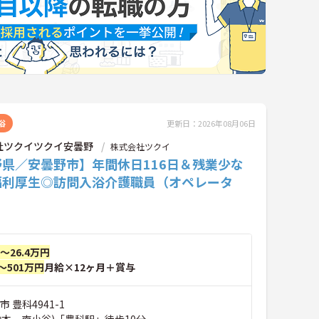
浴
更新日：2026年08月06日
社ツクイツクイ安曇野
株式会社ツクイ
野県／安曇野市】年間休日116日＆残業少な
福利厚生◎訪問入浴介護職員（オペレータ
円～26.4万円
～501万円
月給×12ヶ月＋賞与
 豊科4941-1
松本－南小谷)「豊科駅」徒歩10分