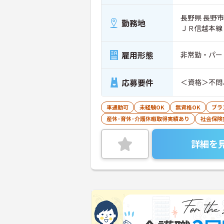
長野県 長野市 
勤務地
ＪＲ信越本線
雇用形態
非常勤・パー
応募要件
＜資格＞不問
車通勤可
未経験OK
無資格OK
ブラ
産休･育休･介護休暇取得実績あり
社会保険
詳細を