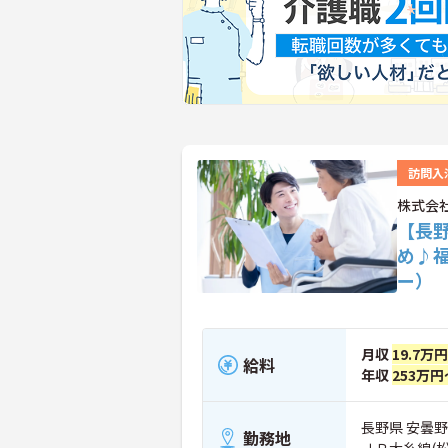
訪問入
株式会
【長
め♪
ー）
月収
19.7万
給料
年収
253万円
長野県 安曇野市
勤務地
ＪＲ大糸線(