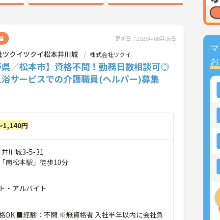
浴
更新日：2026年08月06日
マ
社ツクイツクイ松本井川城
株式会社ツクイ
お
野県／松本市】資格不問！勤務日数相談可◎
入浴サービスでの介護職員(ヘルパー)募集
～1,140円
井川城3-5-31
「南松本駅」徒歩10分
ト・アルバイト
格OK ■経験：不問 ※無資格者:入社半年以内に会社負