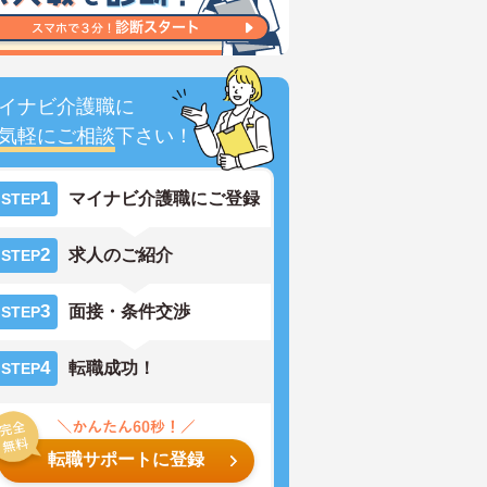
イナビ介護職に
気軽にご相談
下さい！
1
マイナビ介護職にご登録
STEP
2
求人のご紹介
STEP
3
面接・条件交渉
STEP
4
転職成功！
STEP
転職サポートに登録