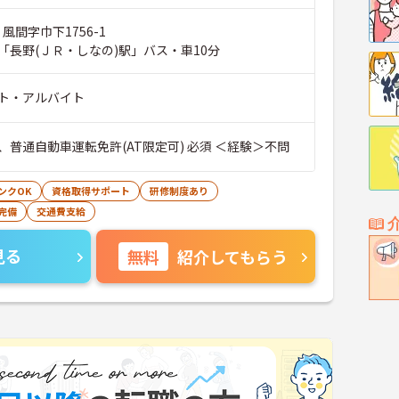
風間字巾下1756-1
「長野(ＪＲ・しなの)駅」バス・車10分
ト・アルバイト
、普通自動車運転免許(AT限定可) 必須 ＜経験＞不問
ンクOK
資格取得サポート
研修制度あり
完備
交通費支給
見る
無料
紹介してもらう