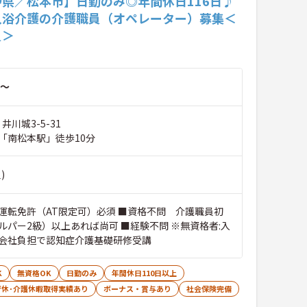
野県／松本市】日勤のみ◎年間休日116日♪
入浴介護の介護職員（オペレーター）募集＜
員＞
～
井川城3-5-31
「南松本駅」徒歩10分
)
運転免許（AT限定可）必須 ■資格不問 介護職員初
ルパー2級）以上あれば尚可 ■経験不問 ※無資格者:入
会社負担で認知症介護基礎研修受講
K
無資格OK
日勤のみ
年間休日110日以上
育休･介護休暇取得実績あり
ボーナス・賞与あり
社会保険完備