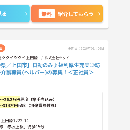
見る
無料
紹介してもらう
浴
更新日：2026年08月06日
社ツクイツクイ上田原
株式会社ツクイ
野県／上田市】日勤のみ♪福利厚生充実◎訪
浴介護職員(ヘルパー)の募集！＜正社員＞
円～26.2万円
程度（諸手当込み）
～314万円
程度（別途賞与付与）
上田原1222-14
線「赤坂上駅」徒歩15分