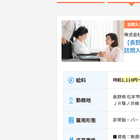
訪問入
株式会
【長
訪問
給料
時給
1,110円
長野県 松本市 
勤務地
ＪＲ篠ノ井線
雇用形態
非常勤・パー
■資格：無資