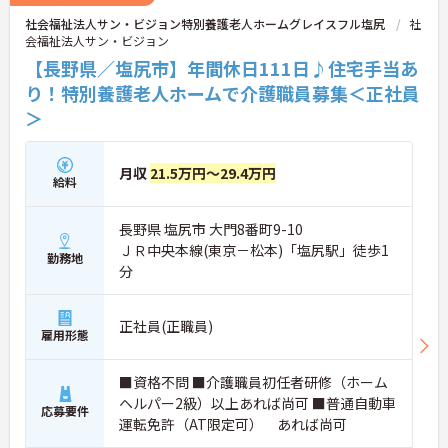
社会福祉法人サン・ビジョン特別養護老人ホームグレイスフル塩尻
社
会福祉法人サン・ビジョン
【長野県／塩尻市】年間休日111日♪住宅手当あ
り！特別養護老人ホームで介護職員募集＜正社員
＞
月収
21.5万円～29.4万円
給料
長野県 塩尻市 大門8番町9-10
ＪＲ中央本線(東京－松本)「塩尻駅」徒歩1
勤務地
分
正社員(正職員)
雇用形態
■資格不問 ■介護職員初任者研修（ホーム
ヘルパー2級）以上あれば尚可 ■普通自動車
応募要件
運転免許（AT限定可） あれば尚可