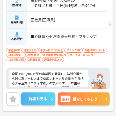
勤務地
ＪＲ篠ノ井線「平田(長野)駅」徒歩17分
正社員(正職員)
雇用形態
■介護福祉士必須 ※未経験・ブランク可
応募要件
未経験OK
残業少なめ
年間休日110日以上
ブランクOK
資格取得サポート
研修制度あり
産休･育休･介護休暇取得実績あり
ボーナス・賞与あり
社会保険完備
交通費支給
退職金制度あり
全国で約1,900カ所の事業所を展開し、訪問介護か
ら居住系サービスまで幅広いトータル介護を手掛け
る大手企業「ニチイ学館」の求人です。日本生命グ
ループの強固な経営基盤のもと、介護福祉士の資格
を最大限に活かしてキャリアアップできる環境が整
っています。毎月1万8000円の資格手当が支給され
詳細を見る
無料
紹介してもらう
るだけでなく、将来的にサービス管理者や拠点管理
者、ケアマネジャーへと進むための「サービス管理
者研修」等の充実した支援制度が魅力です。20～30
代が成長を実感できる明確なキャリアマップがある