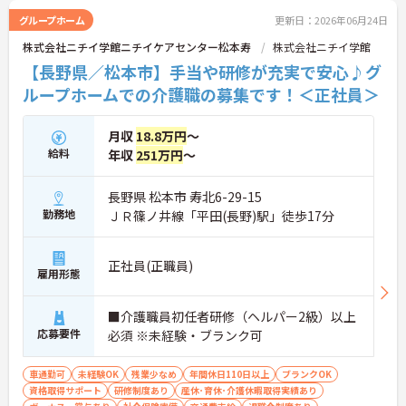
一方で、40～60代の方も安心できる最大2万円の勤
グループホーム
更新日：2026年06月24日
続年数手当や退職金制度などの福利厚生を完備して
株式会社ニチイ学館ニチイケアセンター松本寿
株式会社ニチイ学館
います。企業主導型保育所の利用や10～18歳のお子
様への子ども手当などライフステージの変化にも対
【長野県／松本市】手当や研修が充実で安心♪グ
応しており、グループホームでの1対1の丁寧なケア
ループホームでの介護職の募集です！＜正社員＞
という現場のやりがいを感じながら、確かなキャリ
アと長期的な働きやすさの両方を手に入れられる職
場です。
月収
18.8万円
～
給料
年収
251万円
～
＜介護福祉士の資格を活かし、さらなる高みを目指
せる環境です＞大手ならではの丁寧な拠点研修や半
年間のOJTがあり、新しい職場への不安をしっかり
長野県 松本市 寿北6-29-15
解消できます。1ユニット9名の少人数制グループホ
勤務地
ＪＲ篠ノ井線「平田(長野)駅」徒歩17分
ームのため、お客様と1対1で深く関わるケアが叶う
のも大きな魅力。ゆくゆくはサービス管理者研修を
受講し、施設長やケアマネジャーへステップアップ
正社員(正職員)
雇用形態
できる明確なキャリアマップが用意されています
＜手厚い子育て支援！プライベートも大切にできる
環境＞ 「ワークライフバランスを重視する方にも大
■介護職員初任者研修（ヘルパー2級）以上
変おすすめの求人です。希望を考慮したシフト作成
応募要件
必須 ※未経験・ブランク可
や半日単位で取得できる有給休暇など、無理なく働
ける体制が整っています。特に子育て支援が手厚
く、10～18歳のお子様を対象とした『子ども手当』
車通勤可
未経験OK
残業少なめ
年間休日110日以上
ブランクOK
や、企業主導型保育所の利用手当（月1万円）など
資格取得サポート
研修制度あり
産休･育休･介護休暇取得実績あり