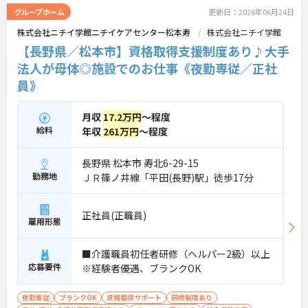
グループホーム
更新日：2026年06月24日
株式会社ニチイ学館ニチイケアセンター松本寿
株式会社ニチイ学館
【長野県／松本市】資格取得支援制度あり♪大手
法人が母体◎施設でのお仕事《夜勤専従／正社
員》
月収
17.2万円
～程度
給料
年収
261万円
～程度
長野県 松本市 寿北6-29-15
勤務地
ＪＲ篠ノ井線「平田(長野)駅」徒歩17分
正社員(正職員)
雇用形態
■介護職員初任者研修（ヘルパー2級）以上
応募要件
※経験者優遇、ブランクOK
夜勤専従
ブランクOK
資格取得サポート
研修制度あり