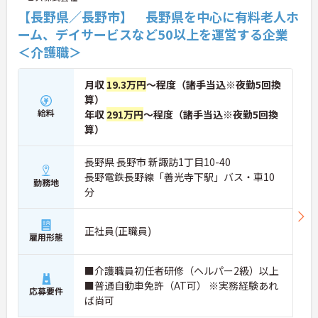
【長野県／長野市】 長野県を中心に有料老人ホ
ーム、デイサービスなど50以上を運営する企業
＜介護職＞
月収
19.3万円
～程度（諸手当込※夜勤5回換
算）
給料
年収
291万円
～程度（諸手当込※夜勤5回換
算）
長野県 長野市 新諏訪1丁目10-40
長野電鉄長野線「善光寺下駅」バス・車10
勤務地
分
正社員(正職員)
雇用形態
■介護職員初任者研修（ヘルパー2級）以上
■普通自動車免許（AT可） ※実務経験あれ
応募要件
ば尚可