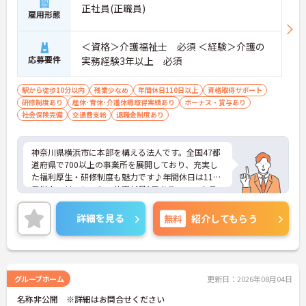
正社員(正職員)
雇用形態
＜資格＞介護福祉士 必須 ＜経験＞介護の
応募要件
実務経験3年以上 必須
駅から徒歩10分以内
残業少なめ
年間休日110日以上
資格取得サポート
研修制度あり
産休･育休･介護休暇取得実績あり
ボーナス・賞与あり
社会保険完備
交通費支給
退職金制度あり
神奈川県横浜市に本部を構える法人です。全国47都
道府県で700以上の事業所を展開しており、充実し
た福利厚生・研修制度も魅力です♪年間休日は110
日以上、リフレッシュ休暇が月1日あり、ワークラ
イフバランスを重視される方にもおすすめです。ご
興味のある方には、面接対策ポイントなど、さらに
詳細を見る
無料
紹介してもらう
詳細をお話しいたしますのでお気軽にご相談くださ
い！
グループホーム
更新日：2026年08月04日
名称非公開 ※詳細はお問合せください