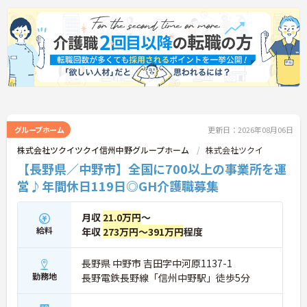
グループホーム
更新日：2026年08月06日
株式会社ツクイツクイ信州中野グループホーム
株式会社ツクイ
【長野県／中野市】全国に700以上の事業所を運
営♪年間休日119日◎GH介護職募集
月収
21.0万円
～
給料
年収
273万円～391万円
程度
長野県 中野市 吉田字中河原1137-1
勤務地
長野電鉄長野線「信州中野駅」徒歩5分