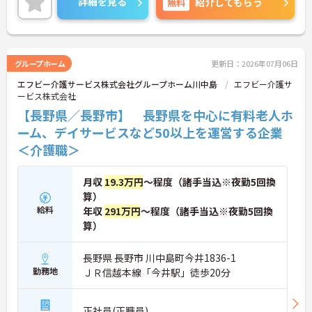
詳細を見る
無料
紹介してもらう
グループホーム
更新日：2026年07月06日
エフビー介護サービス株式会社グループホーム川中島
エフビー介護サ
ービス株式会社
【長野県／長野市】 長野県を中心に有料老人ホ
ーム、デイサービスなど50以上を運営する企業
＜介護職＞
月収
19.3万円
～程度（諸手当込※夜勤5回換
算）
給料
年収
291万円
～程度（諸手当込※夜勤5回換
算）
長野県 長野市 川中島町今井1836-1
勤務地
ＪＲ信越本線「今井駅」徒歩20分
正社員(正職員)