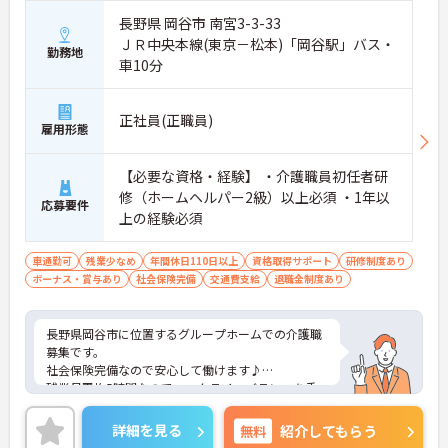
長野県 岡谷市 南宮3-3-33
ＪＲ中央本線(東京－松本)「岡谷駅」バス・
勤務地
車10分
正社員(正職員)
雇用形態
【必要な資格・経験】 ・介護職員初任者研
修（ホームヘルパー2級）以上必須 ・1年以
応募要件
上の経験必須
車通勤可
残業少なめ
年間休日110日以上
資格取得サポート
研修制度あり
ボーナス・賞与あり
社会保険完備
交通費支給
退職金制度あり
長野県岡谷市に位置するグループホームでの介護職
募集です。
社会保険完備なので安心して働けます♪
残業月平均5時間なのでワークライフバランスを重
視している方におすすめの求人です！
ご興味のある方はご面接のポイントお伝えしますの
詳細を見る
無料
紹介してもらう
でご気軽にお問合せください。