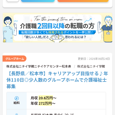
グループホーム
更新日：2026年06月24日
株式会社ニチイ学館ニチイケアセンター松本寿
株式会社ニチイ学館
【長野県／松本市】キャリアアップ目指せる♪年
休110日◎少人数のグループホームで介護福祉士
募集
月収
20.6万円
～
給料
年収
272万円
～
長野県 松本市 寿北6-29-15