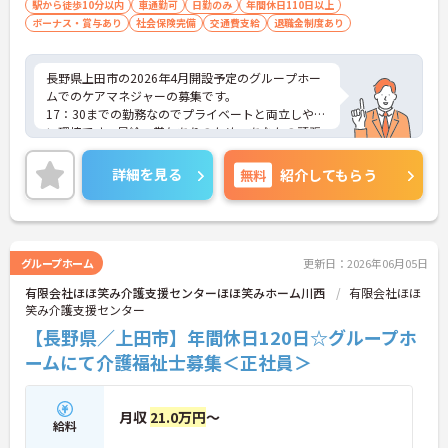
駅から徒歩10分以内
車通勤可
日勤のみ
年間休日110日以上
ボーナス・賞与あり
社会保険完備
交通費支給
退職金制度あり
長野県上田市の2026年4月開設予定のグループホー
ムでのケアマネジャーの募集です。
17：30までの勤務なのでプライベートと両立しやす
い環境です。昇給・賞与ありのため、あなたの頑張
りがしっかり評価されます。
ご興味のある方は、面接のポイントをお伝えします
詳細を見る
無料
紹介してもらう
のでお気軽にお問い合せください。
グループホーム
更新日：2026年06月05日
有限会社ほほ笑み介護支援センターほほ笑みホーム川西
有限会社ほほ
笑み介護支援センター
【長野県／上田市】年間休日120日☆グループホ
ームにて介護福祉士募集＜正社員＞
月収
21.0万円
～
給料