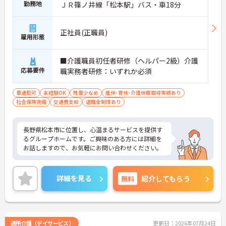
勤務地
ＪＲ篠ノ井線「松本駅」バス・車18分
正社員(正職員)
雇用形態
■介護職員初任者研修（ヘルパー2級）介護
応募要件
職実務者研修：いずれか必須
車通勤可
未経験OK
残業少なめ
産休･育休･介護休暇取得実績あり
社会保険完備
交通費支給
退職金制度あり
長野県松本市に位置し、心温まるサービスを提供す
るグループホームです。ご興味のある方には詳細を
お話しますので、お気軽にお問い合わせください。
詳細を見る
無料
紹介してもらう
通所介護（デイサービス）
更新日：2026年07月24日