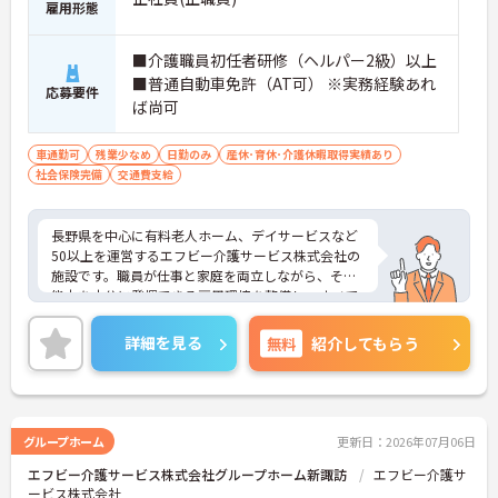
雇用形態
■介護職員初任者研修（ヘルパー2級）以上
■普通自動車免許（AT可） ※実務経験あれ
応募要件
ば尚可
車通勤可
残業少なめ
日勤のみ
産休･育休･介護休暇取得実績あり
社会保険完備
交通費支給
長野県を中心に有料老人ホーム、デイサービスなど
50以上を運営するエフビー介護サービス株式会社の
施設です。職員が仕事と家庭を両立しながら、その
能力を十分に発揮できる雇用環境を整備し、すべて
の職員が両立支援制度を利用しやすい職場風土を創
造できるよう取り組んでいます。ご興味ある方に
詳細を見る
無料
紹介してもらう
は、面接対策ポイントなど、さらに詳細をお話しい
たしますのでお気軽にご相談ください。
グループホーム
更新日：2026年07月06日
エフビー介護サービス株式会社グループホーム新諏訪
エフビー介護サ
ービス株式会社