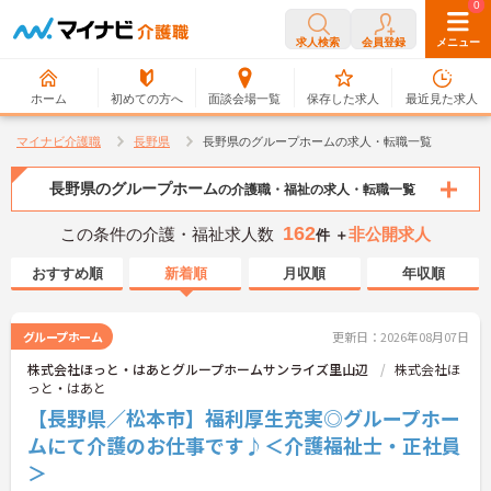
0
0
求人検索
会員登録
メニュー
ホーム
初めての方へ
面談会場一覧
保存した求人
最近見た求人
マイナビ介護職
長野県
長野県のグループホームの求人・転職一覧
長野県のグループホーム
の介護職・福祉の求人・転職一覧
162
この条件の介護・福祉求人数
非公開求人
件 ＋
おすすめ順
新着順
月収順
年収順
グループホーム
更新日：2026年08月07日
株式会社ほっと・はあとグループホームサンライズ里山辺
株式会社ほ
っと・はあと
【長野県／松本市】福利厚生充実◎グループホー
ムにて介護のお仕事です♪＜介護福祉士・正社員
＞