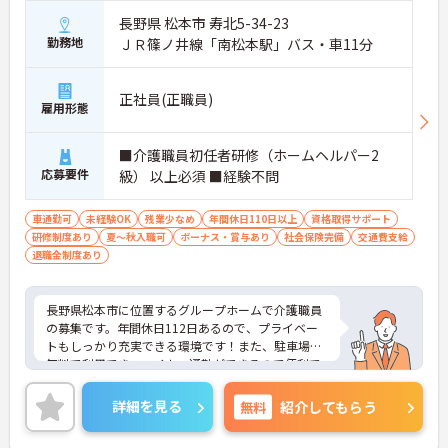
長野県 松本市 寿北5-34-23
勤務地
ＪＲ篠ノ井線「南松本駅」バス・車11分
正社員(正職員)
雇用形態
■介護職員初任者研修（ホームヘルパー2
応募要件
級） 以上必須 ■経験不問
車通勤可
未経験OK
残業少なめ
年間休日110日以上
資格取得サポート
研修制度あり
夏～秋入職可
ボーナス・賞与あり
社会保険完備
交通費支給
退職金制度あり
長野県松本市に位置するグループホームで介護職員
の募集です。年間休日112日あるので、プライベー
トもしっかり充実できる環境です！また、駐車場が
無料で利用でき、マイカー通勤ができるので便利で
す♪ご興味のある方はご面接のポイントお伝えしま
すのでご気軽にお問い合わせください。
詳細を見る
無料
紹介してもらう