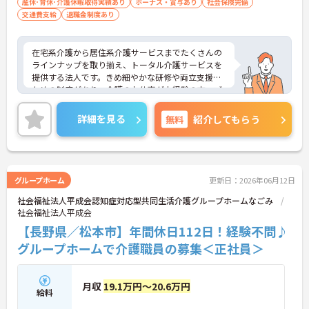
産休･育休･介護休暇取得実績あり
ボーナス・賞与あり
社会保険完備
交通費支給
退職金制度あり
在宅系介護から居住系介護サービスまでたくさんの
ラインナップを取り揃え、トータル介護サービスを
提供する法人です。きめ細やかな研修や両立支援の
ための制度があり、介護のお仕事が未経験の方、ブ
ランクのある方、子育て中の方も安心して働ける環
境があります。ご興味ある方には、面接対策ポイン
詳細を見る
無料
紹介してもらう
トなど、さらに詳細をお話しいたしますのでお気軽
にご相談ください！
グループホーム
更新日：2026年06月12日
社会福祉法人平成会認知症対応型共同生活介護グループホームなごみ
社会福祉法人平成会
【長野県／松本市】年間休日112日！経験不問♪
グループホームで介護職員の募集＜正社員＞
月収
19.1万円～20.6万円
給料