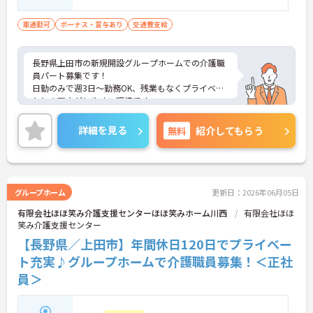
講可）
車通勤可
ボーナス・賞与あり
交通費支給
長野県上田市の新規開設グループホームでの介護職
員パート募集です！
日勤のみで週3日～勤務OK、残業もなくプライベー
トとの両立がしやすい環境です。
賞与・昇給制度や正社員登用もあり、長く働きたい
方にもおすすめです。ご興味がある方は、ご面接の
詳細を見る
無料
紹介してもらう
ポイントをお伝えしますので、お気軽にお問い合わ
せください。
グループホーム
更新日：2026年06月05日
有限会社ほほ笑み介護支援センターほほ笑みホーム川西
有限会社ほほ
笑み介護支援センター
【長野県／上田市】年間休日120日でプライベー
ト充実♪グループホームで介護職員募集！＜正社
員＞