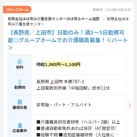
グループホーム
更新日：2026年06月05日
有限会社ほほ笑み介護支援センターほほ笑みホーム塩田
有限会社ほほ
笑み介護支援センター
【長野県／上田市】日勤のみ！週3～5日勤務可
能◎グループホームでの介護職員募集！＜パート
＞
時給
1,065円～1,100円
給料
長野県 上田市 本郷787-2
勤務地
上田電鉄別所線「中塩田駅」徒歩11分
非常勤・パート・アルバイト
雇用形態
■介護職員初任者研修（ヘルパー2級）以上
■普通自動車免許あれば尚可（AT限定可）
応募要件
■経験不問 ■認知症基礎研修（入社後に受