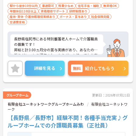
駅から徒歩10分以内
車通勤可
残業少なめ
住宅手当・補助
無資格OK
年間休日110日以上
資格取得サポート
研修制度あり
産休･育休･介護休暇取得実績あり
ボーナス・賞与あり
社会保険完備
交通費支給
長野県塩尻市にある特別養護老人ホームで介護職員
の募集です！
昇給と計3.00ヵ月分の賞与実績があり、あなたの頑
張りがしっかり評価され、やりがいを持ってお仕事
ができます！
また、最寄り駅から徒歩1分の好立地でマイカー通
詳細を見る
無料
紹介してもらう
勤もOKなので、ご自身のライフスタイルに合わせた
交通手段が選べます♪
ご興味ある方は面接ポイントをお伝えしますので、
お気軽にご連絡ください。
グループホーム
更新日：2026年07月21日
有限会社ユーネットワークグループホームみわ
有限会社ユーネットワ
ーク
【長野県／長野市】経験不問！各種手当充実♪グ
ループホームでの介護職員募集（正社員）