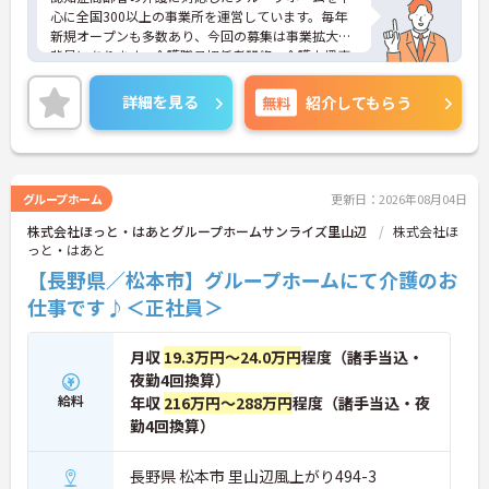
心に全国300以上の事業所を運営しています。毎年
新規オープンも多数あり、今回の募集は事業拡大が
背景にあります。介護職員初任者研修、介護支援専
門員、タクティールケアなどの資格取得のサポート
あり！現場を最大限サポートするために、教育・研
詳細を見る
無料
紹介してもらう
修・採用を専門とする部署や、コンプライアンスを
推進する部署があり、グループ企業を含めた柔軟か
つ強固なバックアップがあります。ご興味ある方に
は、面接対策ポイントなど、さらに詳細をお話しい
たしますのでお気軽にご相談ください。
グループホーム
更新日：2026年08月04日
株式会社ほっと・はあとグループホームサンライズ里山辺
株式会社ほ
っと・はあと
【長野県／松本市】グループホームにて介護のお
仕事です♪＜正社員＞
月収
19.3万円～24.0万円
程度（諸手当込・
夜勤4回換算）
給料
年収
216万円～288万円
程度（諸手当込・夜
勤4回換算）
長野県 松本市 里山辺風上がり494-3