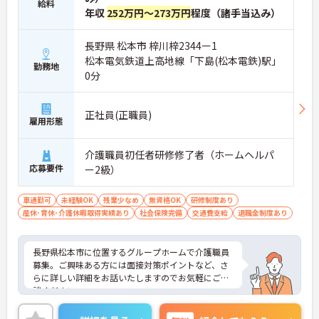
給料
年収
252万円～273万円
程度（諸手当込み）
長野県 松本市 梓川梓2344ー1
松本電気鉄道上高地線「下島(松本電鉄)駅」
勤務地
0分
正社員(正職員)
雇用形態
介護職員初任者研修修了者（ホームヘルパ
応募要件
ー2級）
車通勤可
未経験OK
残業少なめ
無資格OK
研修制度あり
産休･育休･介護休暇取得実績あり
社会保険完備
交通費支給
退職金制度あり
長野県松本市に位置するグループホームで介護職員
募集。ご興味ある方には面接対策ポイントなど、さ
らに詳しい詳細をお話いたしますのでお気軽にご相
談ください。