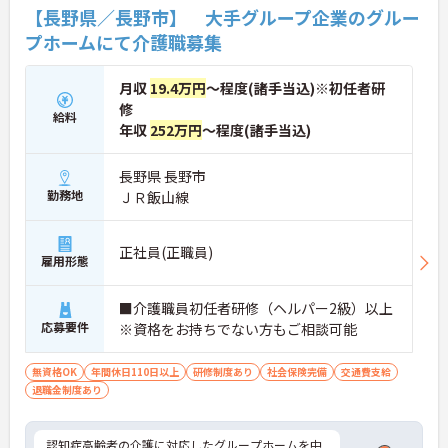
【長野県／長野市】 大手グループ企業のグルー
プホームにて介護職募集
月収
19.4万円
～程度(諸手当込)※初任者研
修
給料
年収
252万円
～程度(諸手当込)
長野県 長野市
勤務地
ＪＲ飯山線
正社員(正職員)
雇用形態
■介護職員初任者研修（ヘルパー2級）以上
応募要件
※資格をお持ちでない方もご相談可能
無資格OK
年間休日110日以上
研修制度あり
社会保険完備
交通費支給
退職金制度あり
認知症高齢者の介護に対応したグループホームを中