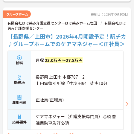
グループホーム
更新日：2026年06月05日
有限会社ほほ笑み介護支援センターほほ笑みホーム塩田
有限会社ほほ
笑み介護支援センター
【長野県／上田市】2026年4月開設予定！駅チカ
♪グループホームでのケアマネジャー＜正社員＞
月収
23.0万円～27.5万円
給料
長野県 上田市 本郷787‐2
勤務地
上田電鉄別所線「中塩田駅」徒歩10分
正社員(正職員)
雇用形態
ケアマネジャー（介護支援専門員）必須 普
応募要件
通自動車免許必須