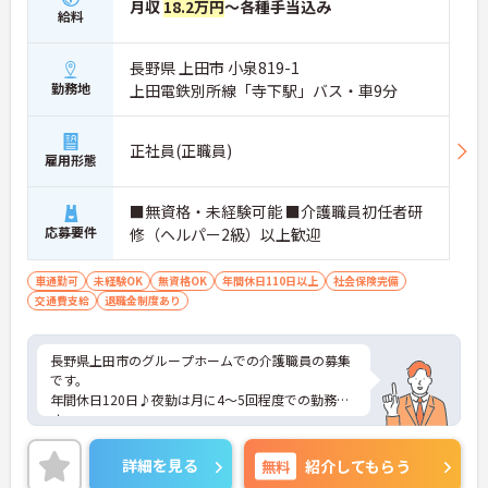
月収
18.2万円
～各種手当込み
給料
長野県 上田市 小泉819-1
勤務地
上田電鉄別所線「寺下駅」バス・車9分
正社員(正職員)
雇用形態
■無資格・未経験可能 ■介護職員初任者研
応募要件
修（ヘルパー2級）以上歓迎
車通勤可
未経験OK
無資格OK
年間休日110日以上
社会保険完備
交通費支給
退職金制度あり
長野県上田市のグループホームでの介護職員の募集
です。
年間休日120日♪夜勤は月に4～5回程度での勤務で
す。
短時間の勤務や夜勤のみ等の働き方も相談可能で
す。
詳細を見る
無料
紹介してもらう
ご興味のある方は、面接のポイントをお伝えします