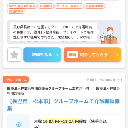
駅から徒歩10分以内
未経験OK
ボーナス・賞与あり
社会保険完備
交通費支給
長野県長野市に位置するグループホームで介護職員
の募集です。週3日～勤務可能！プライベートとも両
立しやすい職場です◎また、未経験OK！丁寧な指導
があるので、安心してスタートできます！ご興味の
ある方はご面接のポイントお伝えしますのでご気軽
にお問い合わせください。
詳細を見る
無料
紹介してもらう
グループホーム
更新日：2026年07月07日
医療法人梓誠会梓川診療所グループホームあずさ小町
医療法人梓誠会
梓川診療所
【長野県／松本市】グループホームで介護職員募
集
月収
16.8万円～18.2万円
程度（諸手当込
み）