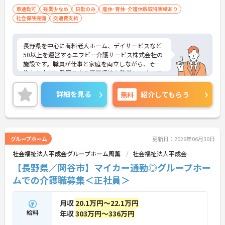
車通勤可
残業少なめ
日勤のみ
産休･育休･介護休暇取得実績あり
社会保険完備
交通費支給
長野県を中心に有料老人ホーム、デイサービスなど
50以上を運営するエフビー介護サービス株式会社の
施設です。職員が仕事と家庭を両立しながら、その
能力を十分に発揮できる雇用環境を整備し、すべて
の職員が両立支援制度を利用しやすい職場風土を創
造できるよう取り組んでいます。ご興味ある方に
詳細を見る
無料
紹介してもらう
は、面接対策ポイントなど、さらに詳細をお話しい
たしますのでお気軽にご相談ください。
グループホーム
更新日：2026年06月30日
社会福祉法人平成会グループホーム風薫
社会福祉法人平成会
【長野県／岡谷市】マイカー通勤◎グループホー
ムでの介護職募集＜正社員＞
月収
20.1万円～22.1万円
給料
年収
303万円～336万円