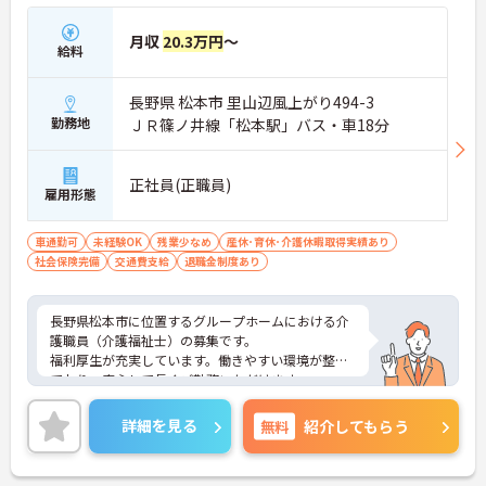
月収
20.3万円
～
給料
長野県 松本市 里山辺風上がり494-3
勤務地
ＪＲ篠ノ井線「松本駅」バス・車18分
正社員(正職員)
雇用形態
車通勤可
未経験OK
残業少なめ
産休･育休･介護休暇取得実績あり
社会保険完備
交通費支給
退職金制度あり
長野県松本市に位置するグループホームにおける介
護職員（介護福祉士）の募集です。
福利厚生が充実しています。働きやすい環境が整っ
ており、安心して長くご勤務いただけます。
ご興味のある方には、面接対策ポイントなど、さら
に詳細をご案内しますのでお気軽にご相談くださ
詳細を見る
無料
紹介してもらう
い！