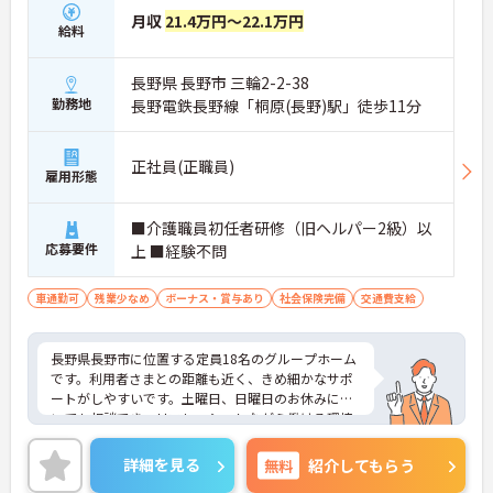
月収
21.4万円～22.1万円
給料
長野県 長野市 三輪2-2-38
勤務地
長野電鉄長野線「桐原(長野)駅」徒歩11分
正社員(正職員)
雇用形態
■介護職員初任者研修（旧ヘルパー2級）以
応募要件
上 ■経験不問
車通勤可
残業少なめ
ボーナス・賞与あり
社会保険完備
交通費支給
長野県長野市に位置する定員18名のグループホーム
です。利用者さまとの距離も近く、きめ細かなサポ
ートがしやすいです。土曜日、日曜日のお休みにつ
いても相談でき、リフレッシュしながら働ける環境
です。ご興味のある方には、面接対策ポイントな
ど、さらに詳細をお話しいたしますのでお気軽にご
詳細を見る
無料
紹介してもらう
相談ください！