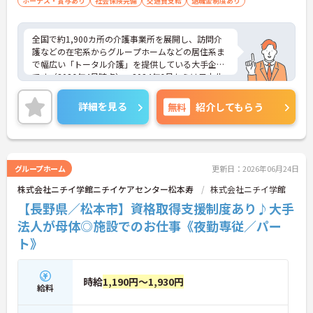
も充実！ご家族の急な体調不良時には家族愛休暇も
ボーナス・賞与あり
社会保険完備
交通費支給
退職金制度あり
利用でき、ライフステージが変わっても安心のサポ
ート体制です。
全国で約1,900カ所の介護事業所を展開し、訪問介
護などの在宅系からグループホームなどの居住系ま
で幅広い「トータル介護」を提供している大手企業
です（2026年4月時点）。2024年6月からは日本生
命グループの一員となり、さらに安定した経営基盤
のもとでお客様に安心をお届けしています。職員一
詳細を見る
無料
紹介してもらう
人ひとりの「働きやすさ」と「キャリア」を大切に
する社風が特徴です。福利厚生が非常に充実してお
り、10歳～18歳のお子様を持つ方への「子ども手
当」や、自社の企業主導型保育所を利用する際の
「保育利用手当」など、仕事と子育ての両立を強力
グループホーム
更新日：2026年06月24日
にバックアップしています。 また、資格取得を目指
株式会社ニチイ学館ニチイケアセンター松本寿
株式会社ニチイ学館
せる支援制度（会社負担やキャッシュバック）が整
っており、スキルアップやキャリアアップ（サービ
【長野県／松本市】資格取得支援制度あり♪大手
ス提供責任者、管理者など）に向けた段階的な研修
法人が母体◎施設でのお仕事《夜勤専従／パー
も豊富です。日々の頑張りは手当や賃金制度でしっ
ト》
かりと評価されるため、高いモチベーションを保ち
ながら長く安心して働ける環境です。
＜家庭的で温かい！少人数のグループホーム＞家庭
時給
1,190円～1,930円
給料
的な雰囲気の中で、お一人おひとりに寄り添ったケ
アができるのが魅力です。認知症の方を対象として