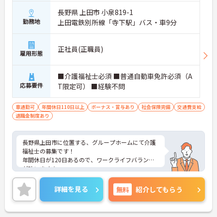
長野県 上田市 小泉819-1
勤務地
上田電鉄別所線「寺下駅」バス・車9分
正社員(正職員)
雇用形態
■介護福祉士必須 ■普通自動車免許必須（A
応募要件
T限定可） ■経験不問
車通勤可
年間休日110日以上
ボーナス・賞与あり
社会保険完備
交通費支給
退職金制度あり
長野県上田市に位置する、グループホームにて介護
福祉士の募集です！
年間休日が120日あるので、ワークライフバランス
が叶います☆
また、マイカー通勤可能なので通勤らくらくです♪
ご興味のある方には、面接対策ポイントなど、さら
詳細を見る
無料
紹介してもらう
に詳細をお話しいたしますのでお気軽にご相談くだ
さい！