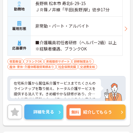
いますが、介護度はお客様によって様々。食事や入
長野県 松本市 寿北6-29-15
浴、排泄などの日常生活を支援しながら、まるで家
勤務地
ＪＲ篠ノ井線「平田(長野)駅」徒歩17分
族のように温かい時間を共有できます。「流れ作業
ではなく、じっくりと人と向き合いたい」という方
にぴったりの環境です。
非常勤・パート・アルバイト
＜手厚い指導と資格支援＞入社後は2週間程度の研
雇用形態
修期間があり、先輩と一緒に業務を覚えながら、少
しずつ独り立ちを目指せます。また、入社後のキャ
■介護職員初任者研修（ヘルパー2級）以上
リアアップ制度や、就業後の資格取得を積極的にサ
応募要件
※経験者優遇、ブランクOK
ポートする体制が整っています。
＜大手・日本生命グループだからこその安定感＞
「全国約1,900カ所を展開し、日本生命グループに
夜勤専従
ブランクOK
資格取得サポート
研修制度あり
加わった大手企業ならではのコンプライアンスと福
産休･育休･介護休暇取得実績あり
社会保険完備
交通費支給
利厚生の充実度が安心の決め手です。基本給に加え
て最大2万円の勤続年数手当や、早朝・夜間・深夜
手当等も支給されるので頑張りが収入に直結しま
在宅系介護から居住系介護サービスまでたくさんの
す。退職金や退職慰労金制度も整っているため、年
ラインナップを取り揃え、トータル介護サービスを
齢を重ねても将来の不安を感じることなく、長く腰
提供する法人です。きめ細やかな研修があり、介護
を据えて働き続けられる環境です。
のお仕事が未経験の方、ブランクのある方も安心で
す。ご興味ある方には、面接対策ポイントなど、さ
らに詳細をお話しいたしますのでお気軽にご相談く
詳細を見る
無料
紹介してもらう
ださい！