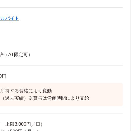
アルバイト
許（AT限定可）
60円
は所持する資格により変動
り（過去実績）※賞与は労働時間により支給
上限3,000円／日）