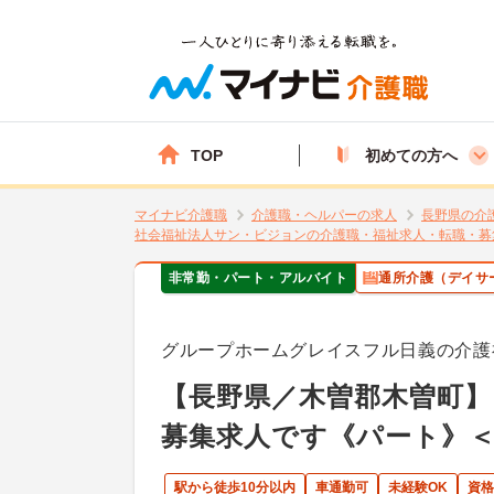
TOP
初めての方へ
マイナビ介護職
介護職・ヘルパーの求人
長野県の介
社会福祉法人サン・ビジョンの介護職・福祉求人・転職・募
非常勤・パート・アルバイト
通所介護（デイサ
グループホームグレイスフル日義の介護
【長野県／木曽郡木曽町
募集求人です《パート》
駅から徒歩10分以内
車通勤可
未経験OK
資格