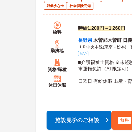
残業少なめ
社会保険完備
時給1,200円～1,260円
給料
長野県
木曽郡木曽町 日義2
ＪＲ中央本線(東京－松本)「
勤務地
MAP
■介護福祉士資格 ※未経
車運転免許（AT限定可）
資格/職種
日曜日 有給休暇 出産・
休日休暇
施設見学のご相談
無料