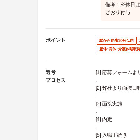
備考：※休日
どおり付与
ポイント
駅から徒歩10分以内
産休･育休･介護休暇取
選考
[1] 応募フォーム
プロセス
↓
[2] 弊社より面
↓
[3] 面接実施
↓
[4] 内定
↓
[5] 入職手続き