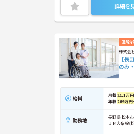
詳細を
通所介
株式会
【長
のみ
月収
21.1万
給料
年収
269万円
長野県 松本市
勤務地
ＪＲ大糸線(