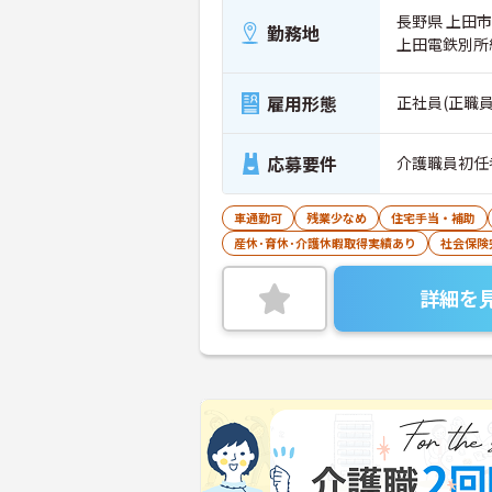
長野県 上田市 
勤務地
上田電鉄別所
雇用形態
正社員(正職員
応募要件
介護職員初任
車通勤可
残業少なめ
住宅手当・補助
産休･育休･介護休暇取得実績あり
社会保険
詳細を