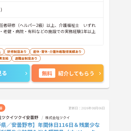
)
任者研修（ヘルパー2級）以上、介護福祉士 いずれ
・老健・病院・有料などの施設での実務経験1年以上
上
研修制度あり
産休･育休･介護休暇取得実績あり
費支給
退職金制度あり
見る
無料
紹介してもらう
浴
更新日：2026年08月06日
社ツクイツクイ安曇野
株式会社ツクイ
野県／安曇野市】年間休日116日＆残業少な