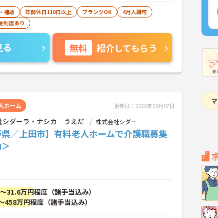
・補助
年間休日110日以上
ブランクOK
4月入職可
金制度あり
見る
無料
紹介してもらう
人ホーム
更新日：2026年08月07日
社シダーラ・ナシカ うえだ
株式会社シダー
野県／上田市】有料老人ホームで介護職募集
勤＞
円～31.6万円
程度（諸手当込み）
～458万円
程度（諸手当込み）