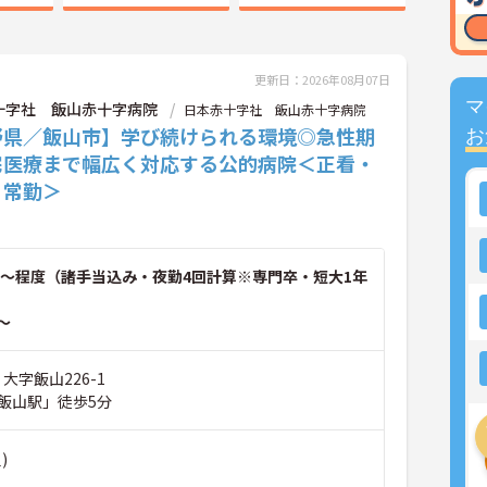
更新日：2026年08月07日
マ
十字社 飯山赤十字病院
日本赤十字社 飯山赤十字病院
野県／飯山市】学び続けられる環境◎急性期
お
宅医療まで幅広く対応する公的病院＜正看・
・常勤＞
～程度（諸手当込み・夜勤4回計算※専門卒・短大1年
～
大字飯山226-1
飯山駅」徒歩5分
)