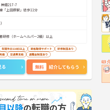
神畑217-7
線「上田原駅」徒歩11分
)
者研修（ホームヘルパー2級）以上
年間休日110日以上
資格取得サポート
研修制度あり
完備
交通費支給
退職金制度あり
見る
無料
紹介してもらう