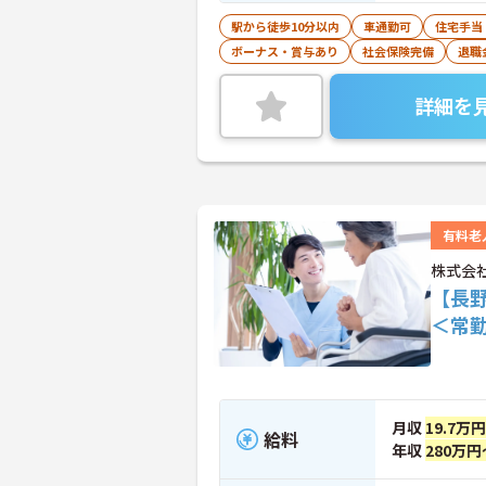
駅から徒歩10分以内
車通勤可
住宅手当
ボーナス・賞与あり
社会保険完備
退職
詳細を
有料老
株式会
【長
＜常
月収
19.7万
給料
年収
280万円