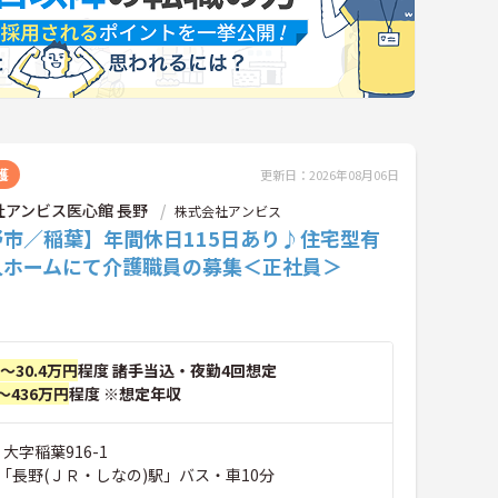
護
更新日：2026年08月06日
社アンビス医心館 長野
株式会社アンビス
野市／稲葉】年間休日115日あり♪住宅型有
人ホームにて介護職員の募集＜正社員＞
円～30.4万円
程度 諸手当込・夜勤4回想定
～436万円
程度 ※想定年収
大字稲葉916-1
「長野(ＪＲ・しなの)駅」バス・車10分