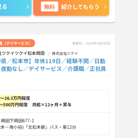
見る
無料
紹介してもらう
護（デイサービス）
更新日：2026年08月06日
社ツクイツクイ松本岡田
株式会社ツクイ
野県／松本市】年休119日／経験不問／日勤
・夜勤なし／デイサービス／介護職／正社員
円～26.3万円
程度
～500万円
程度 月給×12ヶ月＋賞与
 岡田下岡田677-1
松本－南小谷)「北松本駅」バス・車12分