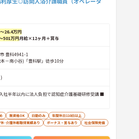
福利厚生◎訪問入浴介護職員（オペレータ
円～26.4万円
～501万円
月給×12ヶ月＋賞与
 豊科4941-1
松本－南小谷)「豊科駅」徒歩10分
)
入社半年以内に法人負担で認知症介護基礎研修受講 ■
め
無資格OK
日勤のみ
年間休日110日以上
育休･介護休暇取得実績あり
ボーナス・賞与あり
社会保険完備