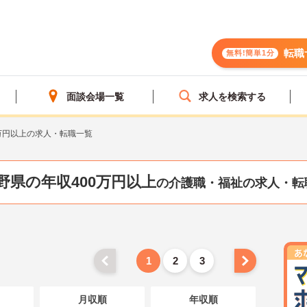
転職
無料!簡単1分
面談会場一覧
求人を検索する
万円以上の求人・転職一覧
野県の年収400万円以上
の介護職・福祉の求人・転
1
2
3
月収順
年収順