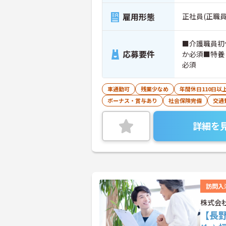
雇用形態
正社員(正職員
■介護職員初
応募要件
か必須■特養
必須
車通勤可
残業少なめ
年間休日110日以
ボーナス・賞与あり
社会保険完備
交通
詳細を
訪問入
株式会
【長