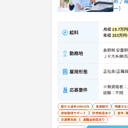
め♪
ー）
月収
19.7万
給料
年収
253万円
長野県 安曇野市
勤務地
ＪＲ大糸線(
雇用形態
正社員(正職員
※無資格者：
応募要件
経験：不問
駅から徒歩10分以内
車通勤可
残業少な
資格取得サポート
研修制度あり
産休･
交通費支給
退職金制度あり