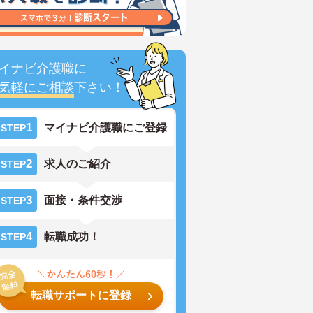
イナビ介護職に
気軽にご相談
下さい！
1
マイナビ介護職にご登録
STEP
2
求人のご紹介
STEP
3
面接・条件交渉
STEP
4
転職成功！
STEP
転職サポートに登録