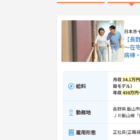
日本赤
【長
～在
病棟
月収
34.1万円
給料
目モデル）
年収
430万円
長野県 飯山市 
勤務地
ＪＲ飯山線「
雇用形態
正社員(正職員