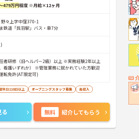
～479万円
程度 ※月給×12ヶ月
 野々上字中窪370-1
ま鉄道「呉羽駅」バス・車7分
)
任者研修（旧ヘルパー2級）以上 ※実務経験2年以上
、看護いずれか） ※管理業務に就かれていた方歓迎
転免許(AT限定可)
間休日110日以上
オープニングスタッフ募集
高収入
見る
無料
紹介してもらう