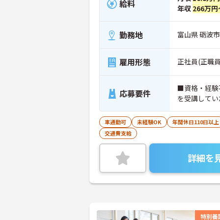
給料
年収
266万円
勤務地
富山県 砺波市
雇用形態
正社員(正職員
■資格・経験
応募要件
を受講してい
車通勤可
未経験OK
年間休日110日以上
交通費支給
詳細を
特別養