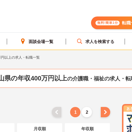
転職
無料!簡単1分
面談会場一覧
求人を検索する
万円以上の求人・転職一覧
山県の年収400万円以上
の介護職・福祉の求人・転
1
2
月収順
年収順