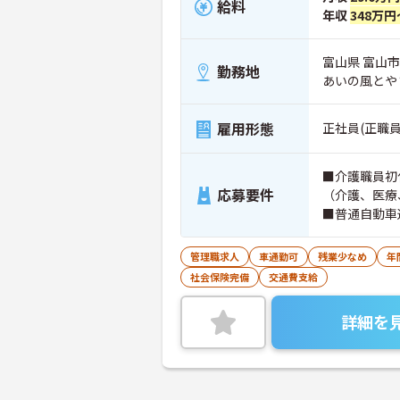
給料
年収
348万円
富山県 富山市
勤務地
あいの風とや
雇用形態
正社員(正職員
■介護職員初
応募要件
（介護、医療
■普通自動車運
管理職求人
車通勤可
残業少なめ
年
社会保険完備
交通費支給
詳細を