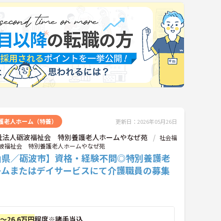
護老人ホーム（特養）
更新日：2026年05月26日
祉法人砺波福祉会 特別養護老人ホームやなぜ苑
社会福
波福祉会 特別養護老人ホームやなぜ苑
山県／砺波市】資格・経験不問◎特別養護老
ームまたはデイサービスにて介護職員の募集
！
円～26.6万円
程度※諸手当込