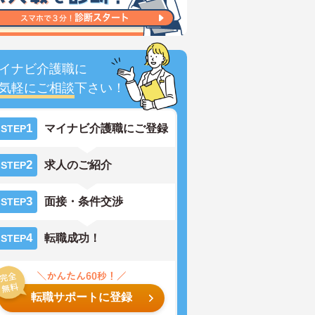
イナビ介護職に
気軽にご相談
下さい！
1
マイナビ介護職にご登録
STEP
2
求人のご紹介
STEP
3
面接・条件交渉
STEP
4
転職成功！
STEP
転職サポートに登録