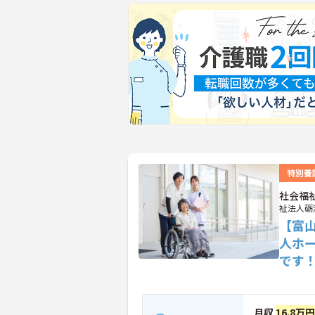
特別養
社会福
祉法人砺
【富
人ホ
です
月収
16.8万