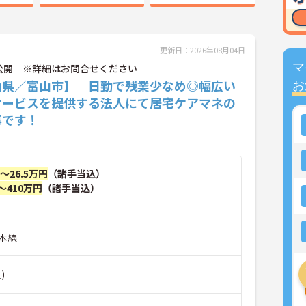
更新日：2026年08月04日
マ
公開 ※詳細はお問合せください
山県／富山市】 日勤で残業少なめ◎幅広い
お
サービスを提供する法人にて居宅ケアマネの
事です！
円～26.5万円
（諸手当込）
～410万円
（諸手当込）
本線
)