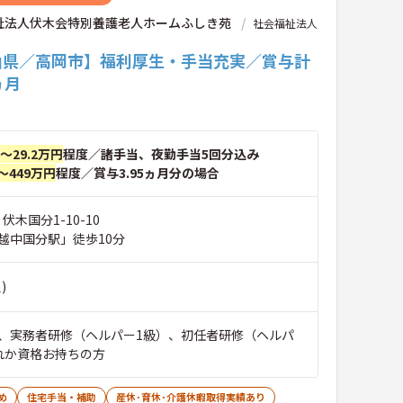
祉法人伏木会特別養護老人ホームふしき苑
社会福祉法人
山県／高岡市】福利厚生・手当充実／賞与計
ヵ月
円～29.2万円
程度／諸手当、夜勤手当5回分込み
～449万円
程度／賞与3.95ヵ月分の場合
伏木国分1-10-10
越中国分駅」徒歩10分
)
、実務者研修（ヘルパー1級）、初任者研修（ヘルパ
れか資格お持ちの方
め
住宅手当・補助
産休･育休･介護休暇取得実績あり