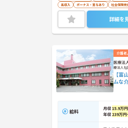
高収入
ボーナス・賞与あり
社会保険完
詳細を
介護老
医療法
療法人社
【富
ムな
月収
15.9万
給料
年収
239万円