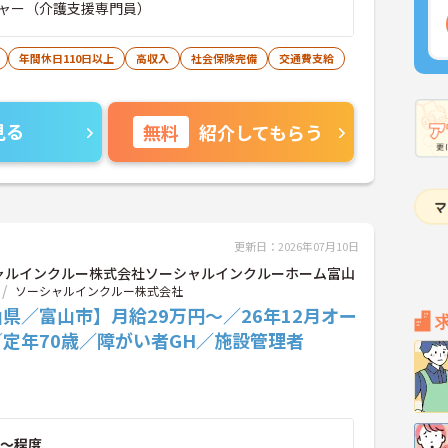
ャー（介護支援専門員）
年間休日110日以上
高収入
社会保険完備
交通費支給
見る
無料
紹介してもらう
更新日：2026年07月10日
ャルインクルー株式会社ソーシャルインクルーホーム富山
ソーシャルインクルー株式会社
県／富山市】月給29万円～／26年12月オー
定年70歳／障がい者GH／施設管理者
～程度