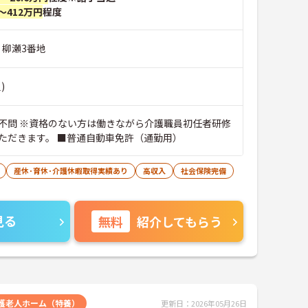
～412万円
程度
 柳瀬3番地
)
不問 ※資格のない方は働きながら介護職員初任者研修
ただきます。 ■普通自動車免許（通勤用）
産休･育休･介護休暇取得実績あり
高収入
社会保険完備
見る
無料
紹介してもらう
護老人ホーム（特養）
更新日：2026年05月26日