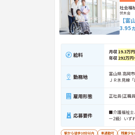
社会福
伏木会
【富
3.95
月収
19.3万
給料
年収
292万円
富山県 高岡市 
勤務地
ＪＲ氷見線「
雇用形態
正社員(正職員
■介護福祉士
応募要件
ー2級）いず
駅から徒歩10分以内
車通勤可
残業少な