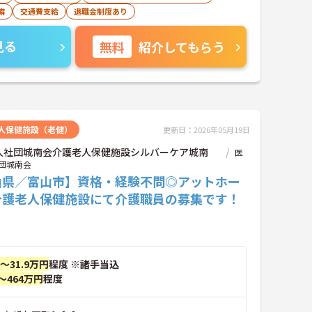
備
交通費支給
退職金制度あり
見る
無料
紹介してもらう
人保健施設（老健）
更新日：2026年05月19日
人社団城南会介護老人保健施設シルバーケア城南
医
団城南会
山県／富山市】資格・経験不問◎アットホー
介護老人保健施設にて介護職員の募集です！
円～31.9万円
程度 ※諸手当込
～464万円
程度