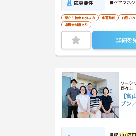
応募要件
■ケアマネジ
駅から徒歩10分以内
車通勤可
日勤のみ
退職金制度あり
詳細を
ソーシ
野々上
【富山
プン／
月収
29.0万円