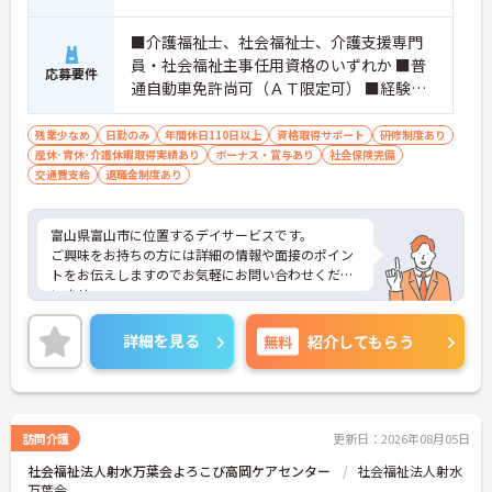
■介護福祉士、社会福祉士、介護支援専門
員・社会福祉主事任用資格のいずれか ■普
応募要件
通自動車免許尚可（ＡＴ限定可） ■経験不
問
残業少なめ
日勤のみ
年間休日110日以上
資格取得サポート
研修制度あり
産休･育休･介護休暇取得実績あり
ボーナス・賞与あり
社会保険完備
交通費支給
退職金制度あり
富山県富山市に位置するデイサービスです。
ご興味をお持ちの方には詳細の情報や面接のポイン
トをお伝えしますのでお気軽にお問い合わせくださ
いませ。
詳細を見る
無料
紹介してもらう
訪問介護
更新日：2026年08月05日
社会福祉法人射水万葉会よろこび高岡ケアセンター
社会福祉法人射水
万葉会