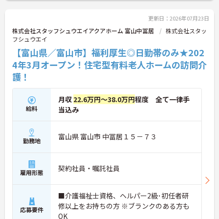
更新日：2026年07月23日
株式会社スタッフシュウエイアクアホーム 富山中冨居
株式会社スタッ
フシュウエイ
【富山県／富山市】福利厚生◎日勤帯のみ★202
4年3月オープン！住宅型有料老人ホームの訪問介
護！
月収
22.6万円～38.0万円
程度 全て一律手
給料
当込み
富山県 富山市 中冨居１５－７３
勤務地
契約社員・嘱託社員
雇用形態
■介護福祉士資格、ヘルパー2級･初任者研
修以上をお持ちの方 ※ブランクのある方も
応募要件
OK