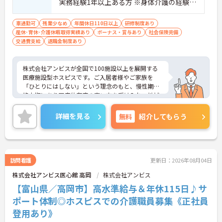
実務経験1年以上ある方 ※身体介護の経験年
以上ある方、機械浴の使用の経験のある方
歓迎
車通勤可
残業少なめ
年間休日110日以上
研修制度あり
産休･育休･介護休暇取得実績あり
ボーナス・賞与あり
社会保険完備
交通費支給
退職金制度あり
株式会社アンビスが全国で100施設以上を展開する
医療施設型ホスピスです。ご入居者様やご家族を
「ひとりにはしない」という理念のもと、慢性期や
終末期にあり医療依存度の高い方を受け入れ、地域
医療を支える社会的意義の高い事業を推進していま
す。現場には看護師が24時間常駐しています。急変
詳細を見る
無料
紹介してもらう
時の対応や医療行為は看護師が担当するため、初任
者研修や実務者研修の方も食事介助や入浴介助など
の生活を支えるケアに専念できる環境です。多職種
で情報を共有し、一人で判断を抱え込まないチーム
連携の体制がしっかりと整っています。働き方の面
訪問看護
更新日：2026年08月04日
では、夜勤明けの翌日が原則として公休となるほ
株式会社アンビス医心館 高岡
株式会社アンビス
か、月平均の残業時間も5時間から7時間程度とかな
り少なめです。常勤スタッフの比率が90パーセント
【富山県／高岡市】高水準給与＆年休115日♪サ
を超えているため急な勤務変更が発生しにくく、あ
ポート体制◎ホスピスでの介護職員募集《正社員
らかじめ決められた訪問予定表に沿って規則正しく
登用あり》
働けます。入職後は現場スタッフによるお一人おひ
とりに合わせた個別のOJT研修が実施されます。eラ