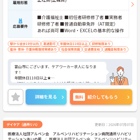
雇用形態
■介護福祉士 ■初任者研修修了者 ■実務者
研修修了者 ■普通自動車免許（AT限定）
応募要件
あれば尚可 ■Word・EXCELの基本的な操作
駅から徒歩10分以内
車通勤可
年間休日110日以上
研修制度あり
産休･育休･介護休暇取得実績あり
社会保険完備
交通費支給
退職金制度あり
富山市にございます、ケアワーカー求人になりま
す！
年間休日110日以上★
ご興味のある方は、マイナビ介護師までお問い合わ
せください。
詳細を見る
無料
紹介してもらう
デイケア（通所リハ）
更新日：2026年07月07日
医療法人社団アルペン会 アルペンリハビリテーション病院通所リハビリ
テーションあいの風
医療法人社団アルペン会 アルペンリハビリテー