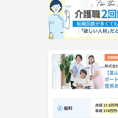
訪問看
株式会
【富
ポー
登用
月収
27.0万円
給料
年収
374万円