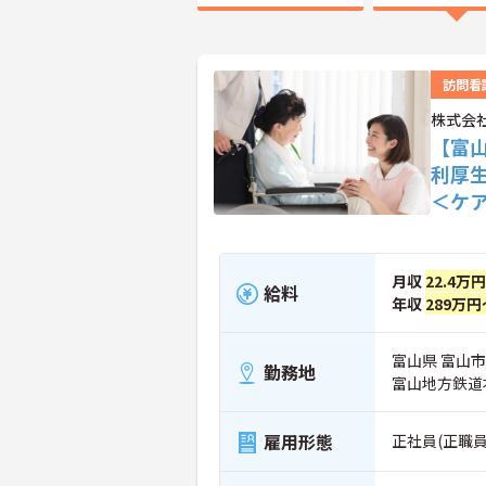
訪問看
株式会
【富
利厚
＜ケ
月収
22.4万円
給料
年収
289万円
富山県 富山市
勤務地
富山地方鉄道
雇用形態
正社員(正職員