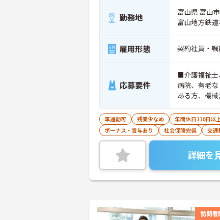
富山県 富山市 
勤務地
富山地方鉄道
雇用形態
契約社員・嘱
■介護福祉士
応募要件
病院、有老な
ある方、機械
車通勤可
残業少なめ
年間休日110日以
ボーナス・賞与あり
社会保険完備
交通
詳細を
訪問看