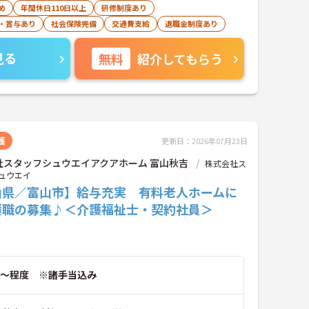
め
年間休日110日以上
研修制度あり
・賞与あり
社会保険完備
交通費支給
退職金制度あり
見る
無料
紹介してもらう
護
更新日：2026年07月23日
社スタッフシュウエイアクアホーム 富山秋吉
株式会社ス
ュウエイ
山県／富山市】給与充実 有料老人ホームに
護職の募集♪＜介護福祉士・契約社員＞
～程度 ※諸手当込み