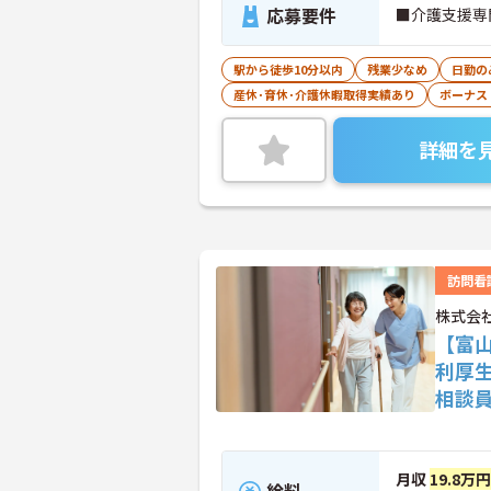
応募要件
■介護支援専
駅から徒歩10分以内
残業少なめ
日勤の
産休･育休･介護休暇取得実績あり
ボーナス
詳細を
訪問看
株式会
【富
利厚
相談
月収
19.8万