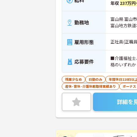
給料
年収
237万円
富山県 富山市 
勤務地
富山地方鉄道
雇用形態
正社員(正職員
■介護福祉士
応募要件
格のいずれか
残業少なめ
日勤のみ
年間休日110日以
産休･育休･介護休暇取得実績あり
ボーナス
詳細を