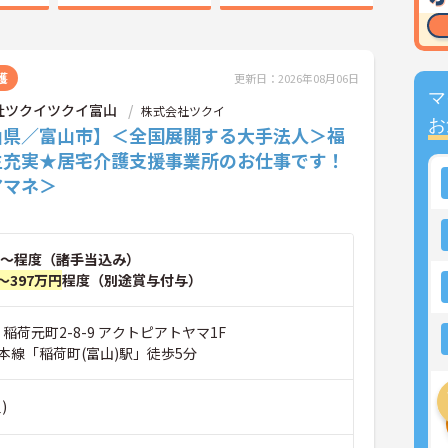
護
更新日：2026年08月06日
マ
社ツクイツクイ富山
株式会社ツクイ
お
山県／富山市】＜全国展開する大手法人＞福
生充実★居宅介護支援事業所のお仕事です！
アマネ＞
～程度（諸手当込み）
～397万円
程度（別途賞与付与）
 稲荷元町2-8-9 アクトピアトヤマ1F
本線「稲荷町(富山)駅」徒歩5分
)