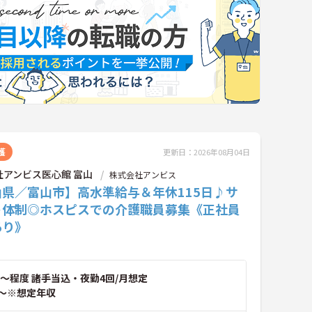
護
更新日：2026年08月04日
社アンビス医心館 富山
株式会社アンビス
山県／富山市】高水準給与＆年休115日♪サ
ト体制◎ホスピスでの介護職員募集《正社員
あり》
～程度 諸手当込・夜勤4回/月想定
～※想定年収