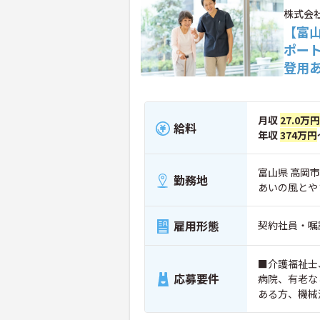
株式会
【富
ポー
登用
月収
27.0万円
給料
年収
374万円
富山県 高岡市 
勤務地
あいの風とや
雇用形態
契約社員・嘱
■介護福祉士
応募要件
病院、有老な
ある方、機械