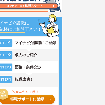
イナビ介護職に
気軽にご相談
下さい！
1
マイナビ介護職にご登録
STEP
2
求人のご紹介
STEP
3
面接・条件交渉
STEP
4
転職成功！
STEP
転職サポートに登録