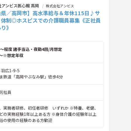
社アンビス医心館 高岡
株式会社アンビス
山県／高岡市】高水準給与＆年休115日♪サ
ト体制◎ホスピスでの介護職員募集《正社員
あり》
～程度 諸手当込・夜勤4回/月想定
～※想定年収
羽広1-9-5
ま鉄道「高岡やぶなみ駅」徒歩4分
託社員
、実務者研修、初任者研修 いずれか ※特養、老健、
どの実務経験1年以上ある方 ※身体介護の経験年以上
浴の使用の経験のある方歓迎