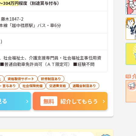
～304万円
程度（別途賞与付与）
藤木1847-2
本線「越中荏原駅」バス・車6分
)
、社会福祉士、介護支援専門員・社会福祉主事任用資
 ■普通自動車免許尚可（ＡＴ限定可） ■経験不問
上
資格取得サポート
研修制度あり
・賞与あり
社会保険完備
交通費支給
退職金制度あり
見る
無料
紹介してもらう