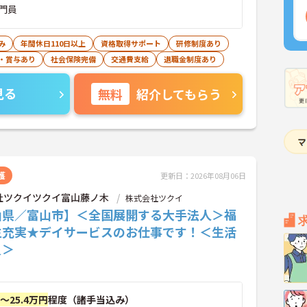
門員
み
年間休日110日以上
資格取得サポート
研修制度あり
・賞与あり
社会保険完備
交通費支給
退職金制度あり
見る
無料
紹介してもらう
護
更新日：2026年08月06日
社ツクイツクイ富山藤ノ木
株式会社ツクイ
山県／富山市】＜全国展開する大手法人＞福
生充実★デイサービスのお仕事です！＜生活
員＞
円～25.4万円
程度（諸手当込み）