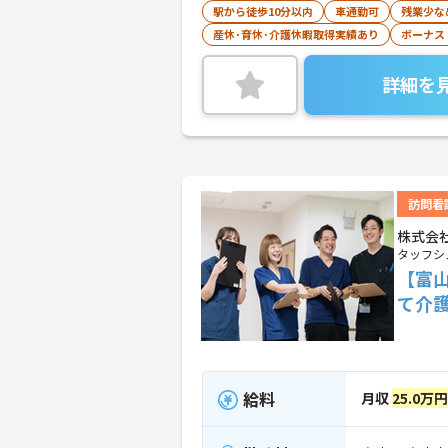
駅から徒歩10分以内
車通勤可
残業少な
産休･育休･介護休暇取得実績あり
ボーナス
詳細を
訪問看
株式会
タッフシ
【富
て介
給料
月収
25.0万円