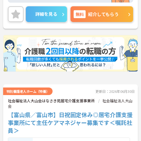
が高い方やターミナルケアにも対応できる医療対応
型有料老人ホーム、ユニット型の特別養護老人ホー
ムを運営しています。利用者様とスタッフとの距離
詳細を見る
無料
紹介してもらう
も近く、一人ひとりに寄り添ったケアが実現できま
す。福利厚生も整っており長く安心してご就業でき
る環境です。ご興味ある方には、面接対策ポイント
など、さらに詳細をお話しいたしますのでお気軽に
ご相談ください！
特別養護老人ホーム（特養）
更新日：2026年06月30日
社会福祉法人大山会はなさき苑居宅介護支援事業所
社会福祉法人大山
会
【富山県／富山市】日祝固定休み◎居宅介護支援
事業所にて主任ケアマネジャー募集です＜嘱託社
員＞