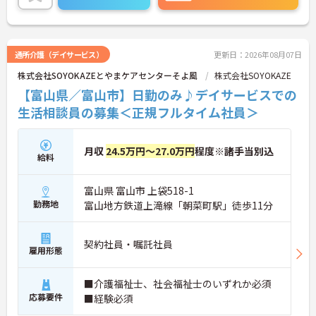
に詳細をお話しいたしますのでお気軽にご相談くだ
さい！
通所介護（デイサービス）
更新日：2026年08月07日
株式会社SOYOKAZEとやまケアセンターそよ風
株式会社SOYOKAZE
【富山県／富山市】日勤のみ♪デイサービスでの
生活相談員の募集＜正規フルタイム社員＞
月収
24.5万円～27.0万円
程度※諸手当別込
給料
富山県 富山市 上袋518-1
勤務地
富山地方鉄道上滝線「朝菜町駅」徒歩11分
契約社員・嘱託社員
雇用形態
■介護福祉士、社会福祉士のいずれか必須
応募要件
■経験必須