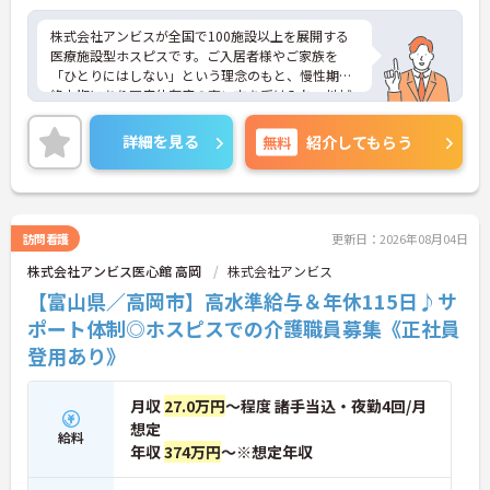
株式会社アンビスが全国で100施設以上を展開する
医療施設型ホスピスです。ご入居者様やご家族を
「ひとりにはしない」という理念のもと、慢性期や
終末期にあり医療依存度の高い方を受け入れ、地域
医療を支える社会的意義の高い事業を推進していま
す。現場には看護師が24時間常駐しています。急変
詳細を見る
無料
紹介してもらう
時の対応や医療行為は看護師が担当するため、初任
者研修や実務者研修の方も食事介助や入浴介助など
の生活を支えるケアに専念できる環境です。多職種
で情報を共有し、一人で判断を抱え込まないチーム
連携の体制がしっかりと整っています。働き方の面
訪問看護
更新日：2026年08月04日
では、夜勤明けの翌日が原則として公休となるほ
株式会社アンビス医心館 高岡
株式会社アンビス
か、月平均の残業時間も5時間から7時間程度とかな
り少なめです。常勤スタッフの比率が90パーセント
【富山県／高岡市】高水準給与＆年休115日♪サ
を超えているため急な勤務変更が発生しにくく、あ
ポート体制◎ホスピスでの介護職員募集《正社員
らかじめ決められた訪問予定表に沿って規則正しく
登用あり》
働けます。入職後は現場スタッフによるお一人おひ
とりに合わせた個別のOJT研修が実施されます。eラ
ーニングも導入されており、多職種と連携しながら
月収
27.0万円
～程度 諸手当込・夜勤4回/月
専門性を着実に深めていける環境が用意されていま
想定
す。
給料
年収
374万円
～※想定年収
★おすすめPOINT★
＜個別ＯＪＴとチーム連携で着実に成長！＞