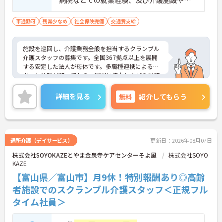
病院などでの就業経験、及び介護施設や病
す】
院などでの夜勤経験必須
・業績や評価に応じた特別報酬制度が設けられてい
車通勤可
残業少なめ
社会保険完備
交通費支給
るため、日々の努力が還元されるやりがいを感じら
れます
【自分らしいスタイルでいきいきと活躍できる環境
施設を巡回し、介護業務全般を担当するクランブル
です】
介護スタッフの募集です。全国367拠点以上を展開
・髪色や髪型、ネイルなどが原則自由となっている
する安定した法人が母体です。多職種連携によるサ
ため、個性を大切にしながら働くことができます
ポート体制が整っており、周囲と協力しながら業務
・社員一人ひとりの価値観を尊重する社風のもと
に取り組める環境です。在宅系から入居系まで幅広
で、無理なくご自身らしく働き続けることが期待で
いサービスを提供しているため、様々な経験を通じ
詳細を見る
無料
紹介してもらう
きます
て介護のプロフェッショナルとしてスキルアップが
【全国展開の安定基盤と日勤のみの環境で長期的な
期待できます。また、日々の頑張りやチームへの貢
キャリアを描けます】
献を評価する特別報酬制度により、やりがいを持っ
・全国367拠点以上を展開する大手グループの運営
て収入アップを目指せます。産休・育休の取得やリ
により、安定した環境で長く働き続けることができ
フレッシュ休暇など、ライフステージの変化に合わ
通所介護（デイサービス）
更新日：2026年08月07日
ます
せた柔軟な働き方が可能なため、無理なく長期的な
・日勤のみの勤務で転勤の心配もないため、地元で
株式会社SOYOKAZEとやま金泉寺ケアセンターそよ風
株式会社SOYO
キャリアを築ける環境が整っています。
ご家庭と両立しながら長期的な視点でキャリアを築
KAZE
けます
★おすすめPOINT★
【富山県／富山市】月9休！特別報酬あり◎高齢
【多職種連携で相談しやすく、協力して働ける環境
者施設でのスクランブル介護スタッフ＜正規フル
です】
タイム社員＞
・職種を超えて連携し合う体制が整っているため、
一人で抱え込まず安心して業務に取り組めます。
・周囲とサポートし合いながらお客様の生活を支え