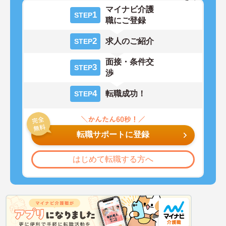
マイナビ介護
1
STEP
職にご登録
2
求人のご紹介
STEP
面接・条件交
3
STEP
渉
4
転職成功！
STEP
転職サポートに登録
はじめて転職する方へ