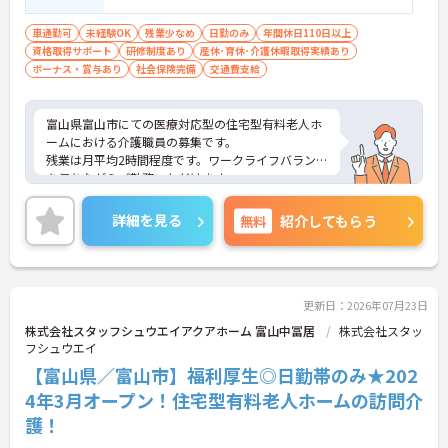
しやすく、初任者研修や実務者研修からでも着実に
専門性を高められます
車通勤可
未経験OK
残業少なめ
日勤のみ
年間休日110日以上
＜残業月7時間以下で身体の負担を軽減！＞
資格取得サポート
研修制度あり
産休･育休･介護休暇取得実績あり
・常勤で働くスタッフの比率が90パーセント以上と
ボーナス・賞与あり
社会保険完備
交通費支給
高く、急なシフト変更や無理な長時間勤務が発生し
にくい人員体制です
・訪問スケジュールに沿って施設内でのケアを行う
富山県富山市にての医療対応型の住宅型有料老人ホ
ため、月平均の残業時間は5時間から7時間程度とか
ームにおける介護職員の募集です。
なり少なめに抑えられます
残業は月平均2時間程度です。ワークライフバランス
・夜勤明けの翌日は原則としてお休みとなるシフト
を保ちながらご勤務いただけます。
編成が組まれており、しっかりと休息を取りながら
ご興味のある方には、面接対策ポイントなど、さら
長期的な就業が可能です
に詳細をお話しいたしますのでお気軽にご相談くだ
＜評価制度でキャリアアップ＞
詳細を見る
無料
紹介してもらう
さい！
・介護福祉士や初任者研修などの資格や実務経験、
夜勤回数がしっかりと給与に反映されるためモチベ
ーションを維持できます
・年次を問わずリーダーや主任などのマネジメント
更新日：2026年07月23日
職へ昇格する事例も多数あり、腰を据えて長期的な
キャリア形成が可能です
株式会社スタッフシュウエイアクアホーム 富山中冨居
株式会社スタッ
フシュウエイ
【富山県／富山市】福利厚生◎日勤帯のみ★202
4年3月オープン！住宅型有料老人ホームの訪問介
護！