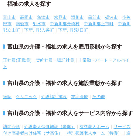
福祉の求人を探す
富山市
高岡市
魚津市
氷見市
滑川市
黒部市
砺波市
小矢
部市
南砺市
射水市
中新川郡舟橋村
中新川郡上市町
中新川
郡立山町
下新川郡入善町
下新川郡朝日町
富山県の介護・福祉の求人を雇用形態から探す
正社員(正職員)
契約社員・嘱託社員
非常勤・パート・アルバイ
ト
富山県の介護・福祉の求人を施設業態から探す
病院
クリニック
介護福祉施設
在宅医療
その他
富山県の介護・福祉の求人をサービス内容から探す
訪問介護
介護老人保健施設（老健）
有料老人ホーム
サービス
付き高齢者向け住宅（サ高住）
特別養護老人ホーム（特養）
通