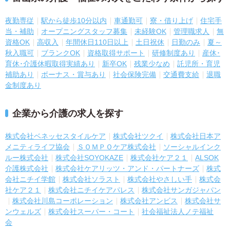
夜勤専従
駅から徒歩10分以内
車通勤可
寮・借り上げ
住宅手
当・補助
オープニングスタッフ募集
未経験OK
管理職求人
無
資格OK
高収入
年間休日110日以上
土日祝休
日勤のみ
夏～
秋入職可
ブランクOK
資格取得サポート
研修制度あり
産休･
育休･介護休暇取得実績あり
新卒OK
残業少なめ
託児所・育児
補助あり
ボーナス・賞与あり
社会保険完備
交通費支給
退職
金制度あり
企業から介護の求人を探す
株式会社ベネッセスタイルケア
株式会社ツクイ
株式会社日本ア
メニティライフ協会
ＳＯＭＰＯケア株式会社
ソーシャルインク
ルー株式会社
株式会社SOYOKAZE
株式会社ケア２１
ALSOK
介護株式会社
株式会社ケアリッツ・アンド・パートナーズ
株式
会社ニチイ学館
株式会社ソラスト
株式会社やさしい手
株式会
社ケア２１
株式会社ニチイケアパレス
株式会社サンガジャパン
株式会社川島コーポレーション
株式会社アンビス
株式会社サ
ンウェルズ
株式会社スーパー・コート
社会福祉法人ノテ福祉
会