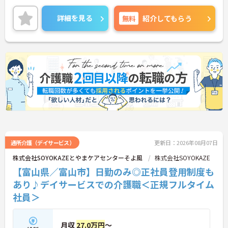
り、働きながらスキルアップが目指せる環境です。
ご興味のある方には、面接対策ポイントなど、さら
詳細を見る
無料
紹介してもらう
に詳細をご案内しますのでお気軽にご相談くださ
い！
通所介護（デイサービス）
更新日：2026年08月07日
株式会社SOYOKAZEとやまケアセンターそよ風
株式会社SOYOKAZE
【富山県／富山市】日勤のみ◎正社員登用制度も
あり♪デイサービスでの介護職＜正規フルタイム
社員＞
月収
27.0万円
～