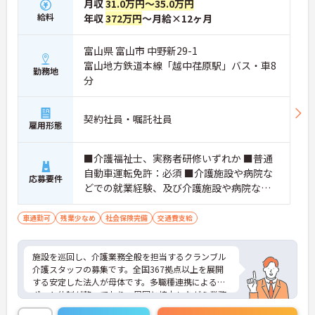
月収
31.0万円～35.0万円
る仕組みで、負担を軽減しながらケアに集中できま
給料
年収
372万円
～月給×12ヶ月
す。
【多彩な経験を積み、専門性やキャリアを高められ
富山県 富山市 中野新29-1
ます】
富山地方鉄道本線「越中荏原駅」バス・車8
・在宅系から入居系まで幅広いサービスを展開して
勤務地
分
おり、様々な現場での経験を通じてスキルアップが
期待できます。
・マネジメントへの挑戦など多彩なキャリアパスが
契約社員・嘱託社員
用意されているため、ご自身の目標に合わせて成長
雇用形態
していける環境です。
■介護福祉士、実務者研修いずれか ■普通
【頑張りが収入に直結し、モチベーションを高めら
れます】
自動車運転免許：必須 ■介護施設や病院な
応募要件
・施設運営への貢献やチームワークを評価する独自
どでの就業経験、及び介護施設や病院など
の特別報酬制度により、賞与とは別に収入アップが
での夜勤経験必須
期待できます。
車通勤可
残業少なめ
社会保険完備
交通費支給
・日々の努力が目に見える形で還元されるため、高
いモチベーションを維持しながらやりがいを持って
働けます。
施設を巡回し、介護業務全般を担当するクランブル
介護スタッフの募集です。全国367拠点以上を展開
【個性を活かしながら、自分らしいスタイルで働け
する安定した法人が母体です。多職種連携によるサ
ます】
ポート体制が整っており、周囲と協力しながら業務
・髪色やネイル、ヒゲなどが原則自由となってお
に取り組める環境です。在宅系から入居系まで幅広
り、ご自身の価値観や清潔感を大切にしながら自分