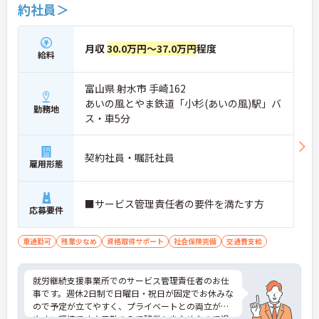
約社員＞
月収
30.0万円～37.0万円
程度
給料
富山県 射水市 手崎162
あいの風とやま鉄道「小杉(あいの風)駅」バ
勤務地
ス・車5分
契約社員・嘱託社員
雇用形態
■サービス管理責任者の要件を満たす方
応募要件
車通勤可
残業少なめ
資格取得サポート
社会保険完備
交通費支給
就労継続支援事業所でのサービス管理責任者のお仕
事です。週休2日制で日曜日・祝日が固定でお休みな
ので予定が立てやすく、プライベートとの両立がし
やすい環境です♪日勤のみで残業も少なめなので退