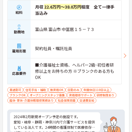
月収
22.6万円～38.0万円
程度 全て一律手
給料
当込み
富山県 富山市 中冨居１５－７３
勤務地
契約社員・嘱託社員
雇用形態
■介護福祉士資格、ヘルパー2級･初任者研
修以上をお持ちの方 ※ブランクのある方も
応募要件
OK
車通勤可
住宅手当・補助
無資格OK
日勤のみ
年間休日110日以上
ブランクOK
オープニングスタッフ募集
資格取得サポート
研修制度あり
産休･育休･介護休暇取得実績あり
社会保険完備
交通費支給
2024年2月新規オープン予定の施設です。
愛知・岐阜・静岡・神奈川内で介護サービスを提供
している法人です。24時間の看護体制で医療依存度