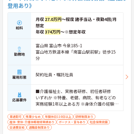
登用あり》
月収
27.0万円
～程度 諸手当込・夜勤4回/月
想定
給料
年収
374万円
～※想定年収
富山県 富山市 今泉185-1
富山地方鉄道本線「南富山駅前駅」徒歩15
勤務地
分
契約社員・嘱託社員
雇用形態
■介護福祉士、実務者研修、初任者研修
いずれか ※特養、老健、病院、有老などの
応募要件
実務経験1年以上ある方 ※身体介護の経験年
以上ある方、機械浴の使用の経験のある方
歓迎
車通勤可
残業少なめ
年間休日110日以上
研修制度あり
産休･育休･介護休暇取得実績あり
ボーナス・賞与あり
社会保険完備
交通費支給
退職金制度あり