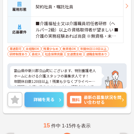
契約社員・嘱託社員
雇用形態
■介護福祉士又は介護職員初任者研修（ヘ
ルパー2級）以上の資格取得者が望ましい ■
応募要件
介護の実務経験あれば尚良 ※無資格・未経
験応相談
車通勤可
未経験OK
残業少なめ
無資格OK
年間休日110日以上
研修制度あり
高収入
社会保険完備
交通費支給
退職金制度あり
富山県中新川郡立山町にございます、特別養護老人
ホームにおける介護スタッフの募集求人です！
年間休日数120日以上！残業も少なくプライベート
な時間も大切にできます！マイカー通勤OKなので、
通勤も楽々です♪
最新の募集状況を問
ご興味ある方には、面接のポイントなど、さらに詳
詳細を見る
無料
い合わせる
細をお話致しますのでお気軽にご相談ください。
15
件中 1-15件を表示