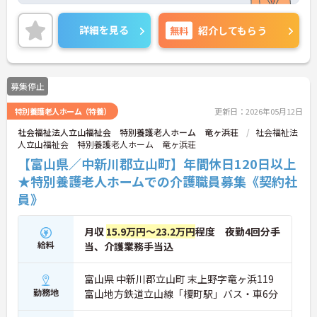
勤後の時間を有効活用することも◎お休みがしっか
りとれる環境で私たちと一緒に働きませんか？ご興
詳細を見る
無料
紹介してもらう
味のある方には、面接対策ポイントなどさらに詳細
をお話いたしますので、お気軽にご相談ください。
募集停止
特別養護老人ホーム（特養）
更新日：2026年05月12日
社会福祉法人立山福祉会 特別養護老人ホーム 竜ヶ浜荘
社会福祉法
人立山福祉会 特別養護老人ホーム 竜ヶ浜荘
【富山県／中新川郡立山町】年間休日120日以上
★特別養護老人ホームでの介護職員募集《契約社
員》
月収
15.9万円～23.2万円
程度 夜勤4回分手
給料
当、介護業務手当込
富山県 中新川郡立山町 末上野字竜ヶ浜119
勤務地
富山地方鉄道立山線「榎町駅」バス・車6分