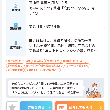
富山県 高岡市 羽広1-9-5
・入職後はお一人おひとりの習熟度に合わせた個別
あいの風とやま鉄道「高岡やぶなみ駅」徒
のＯＪＴ研修を実施し、ｅラーニングを用いた学習
勤務地
歩4分
の機会も提供されます
・施設内には看護師が24時間常駐しており、急変時
の対応や専門的な医療処置は看護師が担当するため
負担が減ります
契約社員・嘱託社員
雇用形態
・介護スタッフと看護スタッフの比率が1対1で相談
しやすく、初任者研修や実務者研修からでも着実に
専門性を高められます
■介護福祉士、実務者研修、初任者研修
＜残業月7時間以下で身体の負担を軽減！＞
いずれか ※特養、老健、病院、有老などの
応募要件
・常勤で働くスタッフの比率が90パーセント以上と
実務経験1年以上ある方 ※身体介護の経験年
高く、急なシフト変更や無理な長時間勤務が発生し
以上ある方、機械浴の使用の経験のある方
にくい人員体制です
歓迎
駅から徒歩10分以内
車通勤可
残業少なめ
年間休日110日以上
・訪問スケジュールに沿って施設内でのケアを行う
研修制度あり
産休･育休･介護休暇取得実績あり
ボーナス・賞与あり
ため、月平均の残業時間は5時間から7時間程度とか
社会保険完備
交通費支給
退職金制度あり
なり少なめに抑えられます
・夜勤明けの翌日は原則としてお休みとなるシフト
編成が組まれており、しっかりと休息を取りながら
株式会社アンビスが全国で100施設以上を展開する
長期的な就業が可能です
医療施設型ホスピスです。ご入居者様やご家族を
＜評価制度でキャリアアップ＞
「ひとりにはしない」という理念のもと、慢性期や
・介護福祉士や初任者研修などの資格や実務経験、
終末期にあり医療依存度の高い方を受け入れ、地域
夜勤回数がしっかりと給与に反映されるためモチベ
医療を支える社会的意義の高い事業を推進していま
ーションを維持できます
す。現場には看護師が24時間常駐しています。急変
・年次を問わずリーダーや主任などのマネジメント
詳細を見る
無料
紹介してもらう
時の対応や医療行為は看護師が担当するため、初任