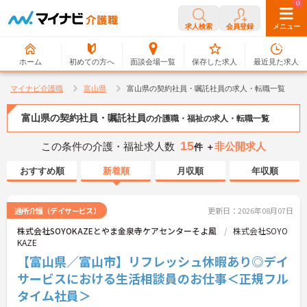
0
0
求人検索
会員登録
メニュー
ホーム
初めての方へ
面談会場一覧
保存した求人
最近見た求人
マイナビ介護職
富山県
富山県の契約社員・嘱託社員の求人・転職一覧
富山県の契約社員・嘱託社員
の介護職・福祉の求人・転職一覧
15
この条件の介護・福祉求人数
非公開求人
件 ＋
おすすめ順
新着順
月収順
年収順
通所介護（デイサービス）
更新日：2026年08月07日
株式会社SOYOKAZEとやま金泉寺ケアセンターそよ風
株式会社SOYO
KAZE
【富山県／富山市】リフレッシュ休暇あり◎デイ
サービスにおける生活相談員のお仕事＜正規フル
タイム社員＞