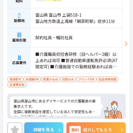
給料
富山県 富山市 上袋518-1
勤務地
富山地方鉄道上滝線「朝菜町駅」徒歩11分
契約社員・嘱託社員
雇用形態
■介護職員初任者研修（旧ヘルパー2級）以
上あれば尚可 ■普通自動車運転免許必須(AT
応募要件
限定可) ■介護施設での勤務経験あれば尚可
■未経験OK ■ブランクOK
車通勤可
未経験OK
残業少なめ
日勤のみ
ブランクOK
社会保険完備
交通費支給
富山県富山市にあるデイサービスでの介護職員の募
集求人です。
全国に複数施設を運営している法人で安定性もあ
り、福利厚生も充実しています◎
丁寧な研修と万全のサポートがあるので、安心して
ご就業頂けます♪
詳細を見る
無料
紹介してもらう
ご興味のある方には、面接対策ポイントなど、さら