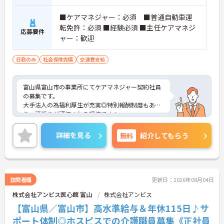
していける環境です。
■ケアマネジャー：必須 ■普通自動車運
【頑張りが収入に直結し、モチベーションを高めら
転免許：必須 ■経験必須 ■主任ケアマネジ
応募要件
れます】
ャー：歓迎
・施設運営への貢献やチームワークを評価する独自
の特別報酬制度により、賞与とは別に収入アップが
期待できます。
日勤のみ
社会保険完備
交通費支給
・日々の努力が目に見える形で還元されるため、高
いモチベーションを維持しながらやりがいを持って
働けます。
富山県富山市の事業所にてケアマネジャー契約社員
の募集です。
【個性を活かしながら、自分らしいスタイルで働け
大手法人の為福利厚生が充実◎特別報酬制度もあ
ます】
り、頑張りが評価される環境です！
・髪色やネイル、ヒゲなどが原則自由となってお
リフレッシュ休暇が年間17日とプライベートとの両
り、ご自身の価値観や清潔感を大切にしながら自分
立も可能です。
詳細を見る
無料
紹介してもらう
らしく働ける環境です。
ご興味のある方には、面接対策ポイントなどさらに
詳細をお話いたしますので、お気軽にご相談くださ
い。
訪問看護
更新日：2026年08月04日
株式会社アンビス医心館 富山
株式会社アンビス
【富山県／富山市】高水準給与＆年休115日♪サ
ポート体制◎ホスピスでの介護職員募集《正社員