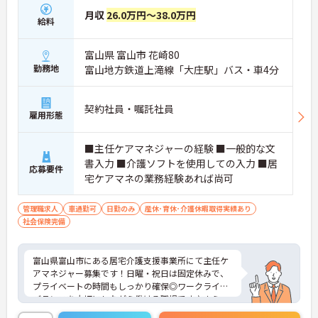
月収
26.0万円～38.0万円
給料
富山県 富山市 花崎80
勤務地
富山地方鉄道上滝線「大庄駅」バス・車4分
契約社員・嘱託社員
雇用形態
■主任ケアマネジャーの経験 ■一般的な文
書入力 ■介護ソフトを使用しての入力 ■居
応募要件
宅ケアマネの業務経験あれば尚可
管理職求人
車通勤可
日勤のみ
産休･育休･介護休暇取得実績あり
社会保険完備
富山県富山市にある居宅介護支援事業所にて主任ケ
アマネジャー募集です！日曜・祝日は固定休みで、
プライベートの時間もしっかり確保◎ワークライフ
バランスを大切にしながら働ける職場です♪さら
に、車通勤OK・無料駐車場完備で、毎日の通勤もス