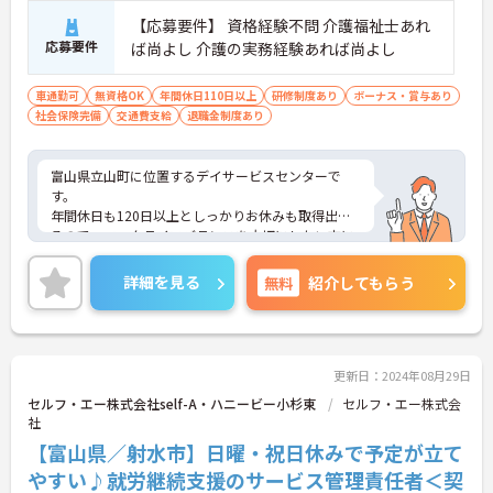
【応募要件】 資格経験不問 介護福祉士あれ
応募要件
ば尚よし 介護の実務経験あれば尚よし
車通勤可
無資格OK
年間休日110日以上
研修制度あり
ボーナス・賞与あり
社会保険完備
交通費支給
退職金制度あり
富山県立山町に位置するデイサービスセンターで
す。
年間休日も120日以上としっかりお休みも取得出来
るので、ワークライフバランスを大切にしたい方に
オススメです。
マイカー通勤可能なので行き帰りがスムーズです。
詳細を見る
無料
紹介してもらう
ご興味をお持ちの方はお気軽にお問い合わせくださ
い。
更新日：2024年08月29日
セルフ・エー株式会社self-A・ハニービー小杉東
セルフ・エー株式会
社
【富山県／射水市】日曜・祝日休みで予定が立て
やすい♪就労継続支援のサービス管理責任者＜契