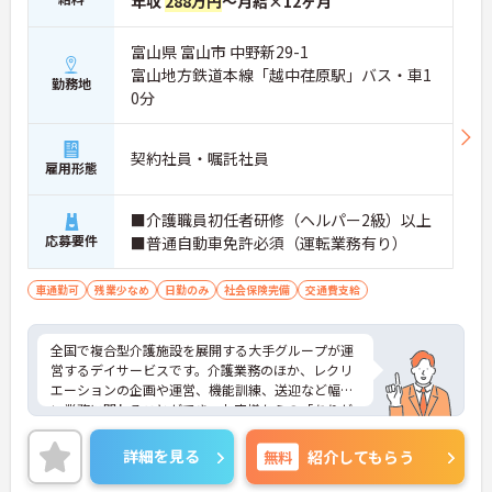
年収
288万円
～月給×12ヶ月
富山県 富山市 中野新29-1
富山地方鉄道本線「越中荏原駅」バス・車1
勤務地
0分
契約社員・嘱託社員
雇用形態
■介護職員初任者研修（ヘルパー2級）以上
応募要件
■普通自動車免許必須（運転業務有り）
車通勤可
残業少なめ
日勤のみ
社会保険完備
交通費支給
全国で複合型介護施設を展開する大手グループが運
営するデイサービスです。介護業務のほか、レクリ
エーションの企画や運営、機能訓練、送迎など幅広
い業務に関わることができ、お客様からの「ありが
とう」を直接やりがいにできる環境です。有給休暇
とは別に年間17日間のリフレッシュ休暇が付与さ
詳細を見る
無料
紹介してもらう
れ、平日の取得もしやすいため、ご家庭との両立や
ご自身の趣味など、プライベートを大切にしながら