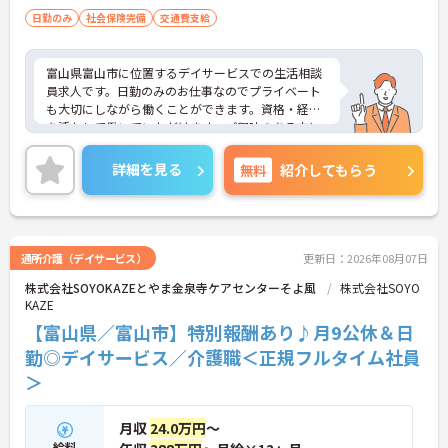
日勤のみ
社会保険完備
交通費支給
富山県富山市に位置するデイサービスでの生活相談
員求人です。日勤のみのお仕事なのでプライベート
も大切にしながら働くことができます。資格・経験
を活かして働いていただけます。ご興味のある方に
は、面接対策ポイント等、さらに詳細をお話ししま
すのでお気軽にご相談ください！
詳細を見る
無料
紹介してもらう
通所介護（デイサービス）
更新日：2026年08月07日
株式会社SOYOKAZEとやま金泉寺ケアセンターそよ風
株式会社SOYO
KAZE
【富山県／富山市】特別報酬あり♪月9公休＆日
勤◎デイサービス／介護職＜正規フルタイム社員
＞
月収
24.0万円
～
給料