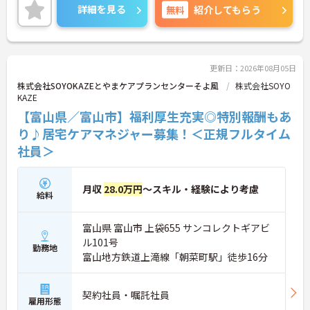
いサービスを提供しているため、様々な経験を通じ
らしく働ける環境です。
詳細を見る
無料
紹介してもらう
て介護のプロフェッショナルとしてスキルアップが
期待できます。また、日々の頑張りやチームへの貢
献を評価する特別報酬制度により、やりがいを持っ
て収入アップを目指せます。産休・育休の取得やリ
フレッシュ休暇など、ライフステージの変化に合わ
更新日：2026年08月05日
せた柔軟な働き方が可能なため、無理なく長期的な
株式会社SOYOKAZEとやまケアプランセンターそよ風
株式会社SOYO
キャリアを築ける環境が整っています。
KAZE
【富山県／富山市】福利厚生充実◎特別報酬もあ
★おすすめPOINT★
【多職種連携で相談しやすく、協力して働ける環境
り♪居宅ケアマネジャー募集！＜正規フルタイム
です】
社員＞
・職種を超えて連携し合う体制が整っているため、
一人で抱え込まず安心して業務に取り組めます。
・周囲とサポートし合いながらお客様の生活を支え
月収
28.0万円
～スキル・経験により考慮
る仕組みで、負担を軽減しながらケアに集中できま
給料
す。
富山県 富山市 上袋655 サンコレクトギアビ
【多彩な経験を積み、専門性やキャリアを高められ
ます】
ル101号
勤務地
・在宅系から入居系まで幅広いサービスを展開して
富山地方鉄道上滝線「朝菜町駅」徒歩16分
おり、様々な現場での経験を通じてスキルアップが
期待できます。
・マネジメントへの挑戦など多彩なキャリアパスが
契約社員・嘱託社員
雇用形態
用意されているため、ご自身の目標に合わせて成長