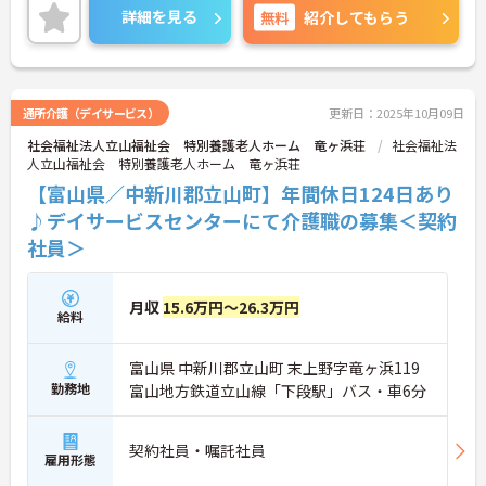
トレスフリー！ご興味のある方には、面接対策ポイ
詳細を見る
無料
紹介してもらう
ントなど、さらに詳細をご案内しますのでお気軽に
ご相談ください！
通所介護（デイサービス）
更新日：2025年10月09日
社会福祉法人立山福祉会 特別養護老人ホーム 竜ヶ浜荘
社会福祉法
人立山福祉会 特別養護老人ホーム 竜ヶ浜荘
【富山県／中新川郡立山町】年間休日124日あり
♪デイサービスセンターにて介護職の募集＜契約
社員＞
月収
15.6万円～26.3万円
給料
富山県 中新川郡立山町 末上野字竜ヶ浜119
勤務地
富山地方鉄道立山線「下段駅」バス・車6分
契約社員・嘱託社員
雇用形態