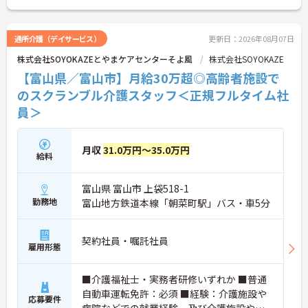
日勤帯で無理なく働き続けられます。髪色やネイル
なども原則自由となっており、ご自身のスタイルを
保ちながらいきいきと働ける点も魅力です。また、
通所介護（デイサービス）
更新日：2026年08月07日
個人の評価等に応じて支払われる特別報酬制度があ
株式会社SOYOKAZEとやまケアセンターそよ風
株式会社SOYOKAZE
り、頑張りがしっかりと還元されます。定年後も70
歳まで再雇用制度を利用して働けるため、資格と経
【富山県／富山市】月給30万超◎高齢者施設で
験を活かして長く安定したキャリアを築いていきた
のスクランブル介護スタッフ＜正規フルタイム社
い方に大変おすすめの求人です。
員＞
★おすすめPOINT★
【充実した研修体制でさらなるスキルアップが期待
できます】
月収
31.0万円～35.0万円
給料
・入社時研修やサービス別研修など多彩な研修があ
るため、着実に知識と技術を深められます
・OJT研修を通じて現場での実践的なサポートを受
富山県 富山市 上袋518-1
けられるので、安心して業務をスタートできます
勤務地
富山地方鉄道本線「朝菜町駅」バス・車5分
【リフレッシュ休暇を活用して無理なく長く働ける
環境です】
・有給休暇とは別に年間17日間のリフレッシュ休暇
契約社員・嘱託社員
があるため、心身ともにしっかりと休むことができ
雇用形態
ます
・平日の休暇取得もしやすい体制により、ご自身の
■介護福祉士・実務者研修いずれか ■普通
時間やご家族との時間を大切にしながら働き続けら
自動車運転免許：必須 ■経験：介護施設や
れます
応募要件
【特別報酬制度で日々の頑張りが評価につながりま