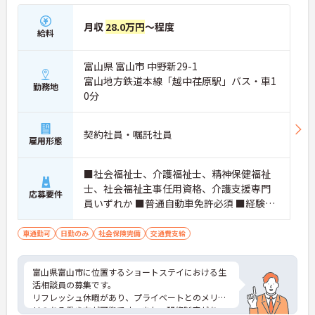
月収
28.0万円
～程度
給料
富山県 富山市 中野新29-1
富山地方鉄道本線「越中荏原駅」バス・車1
勤務地
0分
契約社員・嘱託社員
雇用形態
■社会福祉士、介護福祉士、精神保健福祉
士、社会福祉主事任用資格、介護支援専門
応募要件
員いずれか ■普通自動車免許必須 ■経験必
須(社会福祉施設等で介護又は相談業務の実
務経験を1年程度の経験が有る方)
車通勤可
日勤のみ
社会保険完備
交通費支給
富山県富山市に位置するショートステイにおける生
活相談員の募集です。
リフレッシュ休暇があり、プライベートとのメリハ
リのある働き方が可能です。また、研修制度があ