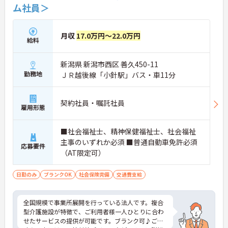
ム社員＞
・研修や面談で継続的にスキルアップ
→ 一歩ずつ成長できる体制が整っています
月収
17.0万円～22.0万円
■ 地域とつながるやりがいのある仕事
給料
幅広い役割で活躍できるポジションです。
新潟県 新潟市西区 善久450-11
・ケアプラン調整や契約対応に関われる
・医療機関や地域との連携業務あり
勤務地
ＪＲ越後線「小針駅」バス・車11分
・現場サポートにも携われる環境
→ 多職種と関わりながら視野を広げられます
契約社員・嘱託社員
雇用形態
■ 頑張りが見える評価制度が魅力！
やりがいにつながる仕組みがあります。
■社会福祉士、精神保健福祉士、社会福祉
・年2回の寸志あり◎
主事のいずれか必須 ■普通自動車免許必須
応募要件
・賞与とは別に特別報酬制度あり
（AT限定可）
・チームワークや日々の貢献も評価対象
→ モチベーションを維持しやすい職場です
日勤のみ
ブランクOK
社会保険完備
交通費支給
全国規模で事業所展開を行っている法人です。複合
型介護施設が特徴で、ご利用者様一人ひとりに合わ
せたサービスの提供が可能です。ブランク可♪ご興