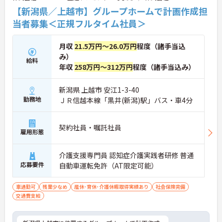
【新潟県／上越市】グループホームで計画作成担
当者募集＜正規フルタイム社員＞
月収
21.5万円～26.0万円
程度（諸手当込
み）
給料
年収
258万円～312万円
程度（諸手当込み）
新潟県 上越市 安江1-3-40
勤務地
ＪＲ信越本線「黒井(新潟)駅」バス・車4分
契約社員・嘱託社員
雇用形態
介護支援専門員 認知症介護実践者研修 普通
応募要件
自動車運転免許（AT限定可能）
車通勤可
残業少なめ
産休･育休･介護休暇取得実績あり
社会保険完備
交通費支給