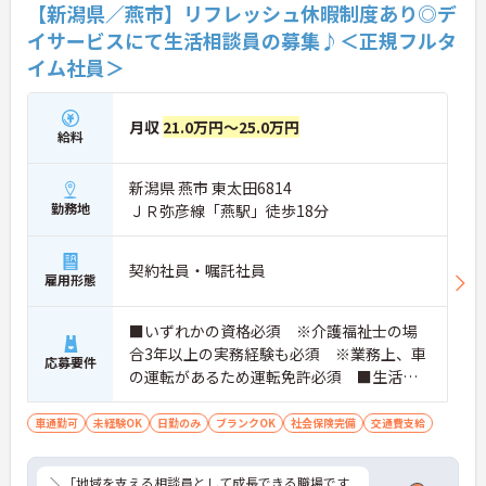
【新潟県／燕市】リフレッシュ休暇制度あり◎デ
イサービスにて生活相談員の募集♪＜正規フルタ
イム社員＞
月収
21.0万円～25.0万円
給料
新潟県 燕市 東太田6814
勤務地
ＪＲ弥彦線「燕駅」徒歩18分
契約社員・嘱託社員
雇用形態
■いずれかの資格必須 ※介護福祉士の場
合3年以上の実務経験も必須 ※業務上、車
応募要件
の運転があるため運転免許必須 ■生活相
談員の経験あれば尚可 ■未経験・ブラン
ク可
車通勤可
未経験OK
日勤のみ
ブランクOK
社会保険完備
交通費支給
＼「地域を支える相談員として成長できる職場です