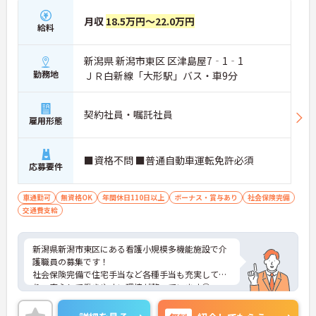
月収
18.5万円～22.0万円
給料
新潟県 新潟市東区 区津島屋7‐1‐1
勤務地
ＪＲ白新線「大形駅」バス・車9分
契約社員・嘱託社員
雇用形態
■資格不問 ■普通自動車運転免許必須
応募要件
車通勤可
無資格OK
年間休日110日以上
ボーナス・賞与あり
社会保険完備
交通費支給
新潟県新潟市東区にある看護小規模多機能施設で介
護職員の募集です！
社会保険完備で住宅手当など各種手当も充実してお
り、安心して働きやすい環境が整っています◎
また、昇給と賞与があり、あなたの頑張りがしっか
り評価され、やりがいを持ってお仕事ができます！