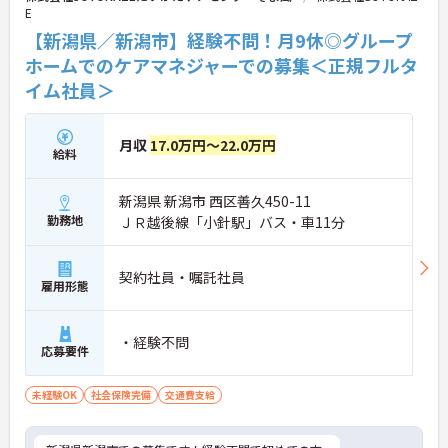
E
プライベートも大切にできる勤務環境です。
【新潟県／新潟市】経験不問！月9休◎グループ
・「リフレッシュ休暇年間17日」でしっかり休める
ホームでのケアマネジャーでの募集＜正規フルタ
・シフト制＆月9日休みで安定した休日確保
イム社員＞
→ 働き続けやすい環境が整っています
■頑張りが収入に反映される♪
月収
17.0万円～22.0万円
給料
納得感のある評価制度が魅力です。
・年2回の寸志＋「特別報酬制度」あり
・平均支給実績があり収入イメージがしやすい
新潟県 新潟市 西区善久450-11
・処遇改善手当など各種手当も充実
勤務地
ＪＲ越後線「小針駅」バス・車11分
→ 日々の頑張りがしっかり評価されます
■未経験から安心スタート♪
契約社員・嘱託社員
雇用形態
初めての方でもチャレンジしやすい環境です。
・研修制度が整っており安心して学べる
・未経験・ブランクOKで間口が広い
・経験不問
応募要件
・多職種連携の中で実務理解が深まる
→ 段階的にスキルアップできます
未経験OK
社会保険完備
交通費支給
■地域を支えるやりがいある仕事♪
生活支援の中核として活躍できます。