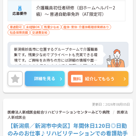
介護職員初任者研修（旧ホームヘルパー2
応募要件
級）～ 普通自動車免許（AT限定可）
車通勤可
未経験OK
残業少なめ
産休･育休･介護休暇取得実績あり
社会保険完備
交通費支給
新潟県妙高市に位置するグループホームで介護職募
集です。残業少なめでプライベートも充実できる環
境です。ご興味をお持ちの方には詳細の情報や面接
のポイントをお伝えしますのでお気軽にお問い合わ
せくださいませ。
詳細を見る
無料
紹介してもらう
更新日：2026年08月05日
医療法人新成医会総合リハビリテーションセンターみどり病院
医療法
人新成医会
【新潟県／新潟市中央区】年間休日120日◎日勤
のみのお仕事♪リハビリテーションでの看護助手