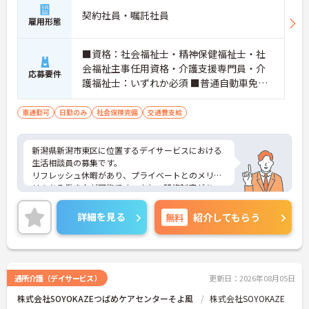
契約社員・嘱託社員
雇用形態
■資格：社会福祉士・精神保健福祉士・社
会福祉主事任用資格・介護支援専門員・介
応募要件
護福祉士：いずれか必須 ■普通自動車免
許：必須 ■経験：必須 介護福祉士：3年以
上の介護業務経験が必要です。 ※業務上、
車通勤可
日勤のみ
社会保険完備
交通費支給
車の運転をする場合があるため自動車免許
は必須
新潟県新潟市東区に位置するデイサービスにおける
生活相談員の募集です。
リフレッシュ休暇があり、プライベートとのメリハ
リのある働き方が可能です。また、研修制度があ
り、働きながらスキルアップが目指せる環境です。
ご興味のある方には、面接対策ポイントなど、さら
詳細を見る
無料
紹介してもらう
に詳細をご案内しますのでお気軽にご相談くださ
い！
通所介護（デイサービス）
更新日：2026年08月05日
株式会社SOYOKAZEつばめケアセンターそよ風
株式会社SOYOKAZE