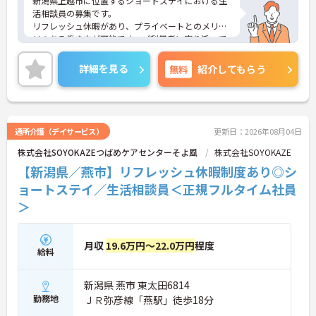
新潟県上越市に位置するショートステイにおける生
活相談員の募集です。
リフレッシュ休暇があり、プライベートとのメリハ
リのある働き方が可能です。ご利用者に寄り添って
介護サービスの提供を行っていただける方を募集し
ています。
詳細を見る
無料
紹介してもらう
ご興味のある方には、面接対策ポイントなど、さら
に詳細をご案内しますのでお気軽にご相談くださ
い！
通所介護（デイサービス）
更新日：2026年08月04日
株式会社SOYOKAZEつばめケアセンターそよ風
株式会社SOYOKAZE
【新潟県／燕市】リフレッシュ休暇制度あり◎シ
ョートステイ／生活相談員＜正規フルタイム社員
＞
月収
19.6万円～22.0万円
程度
給料
新潟県 燕市 東太田6814
勤務地
ＪＲ弥彦線「燕駅」徒歩18分