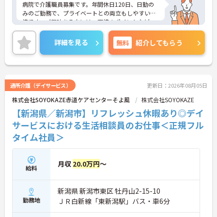
病院で介護職員募集です。年間休日120日、日勤の
みのご勤務で、プライベートとの両立もしやすい環
境です。ご興味ある方には、面接のポイントなど、
さらに詳細をお話致しますのでお気軽にご相談くだ
さい。
詳細を見る
無料
紹介してもらう
通所介護（デイサービス）
更新日：2026年08月05日
株式会社SOYOKAZE赤道ケアセンターそよ風
株式会社SOYOKAZE
【新潟県／新潟市】リフレッシュ休暇あり◎デイ
サービスにおける生活相談員のお仕事＜正規フル
タイム社員＞
月収
20.0万円
～
給料
新潟県 新潟市東区 牡丹山2-15-10
勤務地
ＪＲ白新線「東新潟駅」バス・車6分