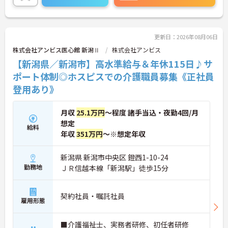
者研修や実務者研修の方も食事介助や入浴介助など
の生活を支えるケアに専念できる環境です。多職種
で情報を共有し、一人で判断を抱え込まないチーム
連携の体制がしっかりと整っています。働き方の面
更新日：2026年08月06日
では、夜勤明けの翌日が原則として公休となるほ
株式会社アンビス医心館 新潟Ⅱ
株式会社アンビス
か、月平均の残業時間も5時間から7時間程度とかな
【新潟県／新潟市】高水準給与＆年休115日♪サ
り少なめです。常勤スタッフの比率が90パーセント
を超えているため急な勤務変更が発生しにくく、あ
ポート体制◎ホスピスでの介護職員募集《正社員
らかじめ決められた訪問予定表に沿って規則正しく
登用あり》
働けます。入職後は現場スタッフによるお一人おひ
とりに合わせた個別のOJT研修が実施されます。eラ
ーニングも導入されており、多職種と連携しながら
月収
25.1万円
～程度 諸手当込・夜勤4回/月
専門性を着実に深めていける環境が用意されていま
想定
給料
す。
年収
351万円
～※想定年収
★おすすめPOINT★
＜個別ＯＪＴとチーム連携で着実に成長！＞
新潟県 新潟市中央区 鐙西1-10-24
・入職後はお一人おひとりの習熟度に合わせた個別
勤務地
ＪＲ信越本線「新潟駅」徒歩15分
のＯＪＴ研修を実施し、ｅラーニングを用いた学習
の機会も提供されます
・施設内には看護師が24時間常駐しており、急変時
契約社員・嘱託社員
雇用形態
の対応や専門的な医療処置は看護師が担当するため
負担が減ります
・介護スタッフと看護スタッフの比率が1対1で相談
■介護福祉士、実務者研修、初任者研修