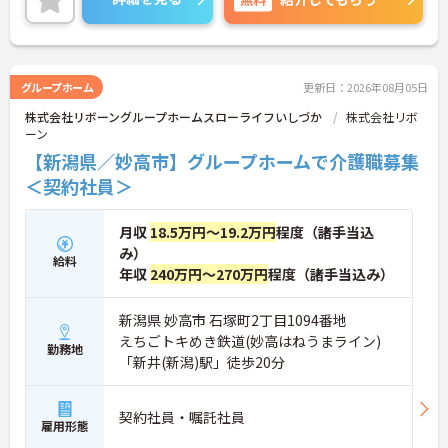
グループホーム
更新日：2026年08月05日
株式会社リボーングループホームスローライフいしづか
株式会社リボ
ーン
【新潟県／妙高市】グループホームで介護職募集
＜契約社員＞
月収
18.5万円～19.2万円
程度（諸手当込
み）
給料
年収
240万円～270万円
程度（諸手当込み）
新潟県 妙高市 石塚町2丁目1094番地
えちごトキめき鉄道(妙高はねうまライン)
勤務地
「新井(新潟)駅」徒歩20分
契約社員・嘱託社員
雇用形態