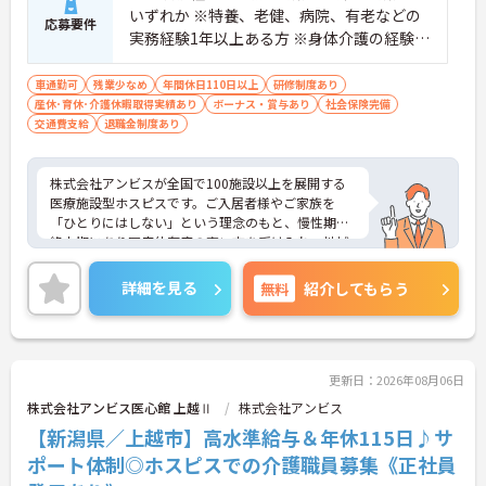
しやすく、初任者研修や実務者研修からでも着実に
いずれか ※特養、老健、病院、有老などの
専門性を高められます
応募要件
実務経験1年以上ある方 ※身体介護の経験年
＜残業月7時間以下で身体の負担を軽減！＞
・常勤で働くスタッフの比率が90パーセント以上と
以上ある方、機械浴の使用の経験のある方
高く、急なシフト変更や無理な長時間勤務が発生し
歓迎
車通勤可
残業少なめ
年間休日110日以上
研修制度あり
にくい人員体制です
産休･育休･介護休暇取得実績あり
ボーナス・賞与あり
社会保険完備
・訪問スケジュールに沿って施設内でのケアを行う
交通費支給
退職金制度あり
ため、月平均の残業時間は5時間から7時間程度とか
なり少なめに抑えられます
・夜勤明けの翌日は原則としてお休みとなるシフト
株式会社アンビスが全国で100施設以上を展開する
編成が組まれており、しっかりと休息を取りながら
医療施設型ホスピスです。ご入居者様やご家族を
長期的な就業が可能です
「ひとりにはしない」という理念のもと、慢性期や
＜評価制度でキャリアアップ＞
終末期にあり医療依存度の高い方を受け入れ、地域
・介護福祉士や初任者研修などの資格や実務経験、
医療を支える社会的意義の高い事業を推進していま
夜勤回数がしっかりと給与に反映されるためモチベ
す。現場には看護師が24時間常駐しています。急変
詳細を見る
無料
紹介してもらう
ーションを維持できます
時の対応や医療行為は看護師が担当するため、初任
・年次を問わずリーダーや主任などのマネジメント
者研修や実務者研修の方も食事介助や入浴介助など
職へ昇格する事例も多数あり、腰を据えて長期的な
の生活を支えるケアに専念できる環境です。多職種
キャリア形成が可能です
で情報を共有し、一人で判断を抱え込まないチーム
連携の体制がしっかりと整っています。働き方の面
更新日：2026年08月06日
では、夜勤明けの翌日が原則として公休となるほ
株式会社アンビス医心館 上越Ⅱ
株式会社アンビス
か、月平均の残業時間も5時間から7時間程度とかな
【新潟県／上越市】高水準給与＆年休115日♪サ
り少なめです。常勤スタッフの比率が90パーセント
を超えているため急な勤務変更が発生しにくく、あ
ポート体制◎ホスピスでの介護職員募集《正社員
らかじめ決められた訪問予定表に沿って規則正しく