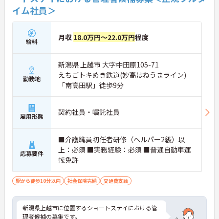
イム社員＞
月収
18.0万円～22.0万円
程度
給料
新潟県 上越市 大字中田原105-71
えちごトキめき鉄道(妙高はねうまライン)
勤務地
「南高田駅」徒歩9分
契約社員・嘱託社員
雇用形態
■介護職員初任者研修（ヘルパー2級）以
上：必須 ■実務経験：必須 ■普通自動車運
応募要件
転免許
駅から徒歩10分以内
社会保険完備
交通費支給
新潟県上越市に位置するショートステイにおける管
理者候補の募集です。