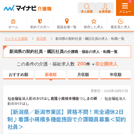
0
0
求人検索
会員登録
メニュー
ホーム
初めての方へ
面談会場一覧
保存した求人
最近見た求人
マイナビ介護職
新潟県
新潟県の契約社員・嘱託社員の求人・転職一覧
新潟県の契約社員・嘱託社員
の介護職・福祉の求人・転職一覧
200
この条件の介護・福祉求人数
非公開求人
件 ＋
おすすめ順
新着順
月収順
年収順
更新日：2026年08月07日
社会福祉法人彩のかけはし看護小規模多機能つしまの郷
社会福祉法人
彩のかけはし
【新潟県／新潟市東区】資格不問！完全週休2日
制♪看護小規模多機能施設で介護職員募集＜契約
社員＞