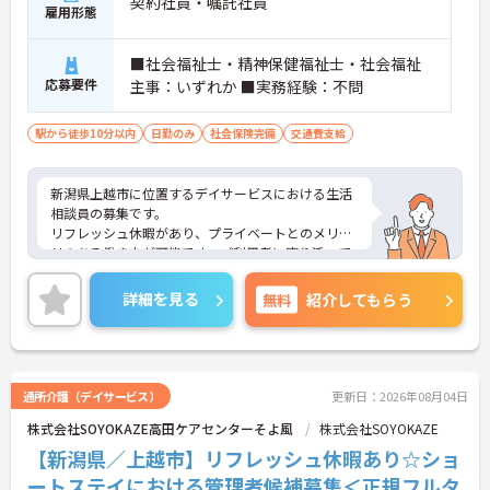
契約社員・嘱託社員
雇用形態
■社会福祉士・精神保健福祉士・社会福祉
応募要件
主事：いずれか ■実務経験：不問
駅から徒歩10分以内
日勤のみ
社会保険完備
交通費支給
新潟県上越市に位置するデイサービスにおける生活
相談員の募集です。
リフレッシュ休暇があり、プライベートとのメリハ
リのある働き方が可能です。ご利用者に寄り添って
介護サービスの提供を行っていただける方を募集し
ています。
詳細を見る
無料
紹介してもらう
ご興味のある方には、面接対策ポイントなど、さら
に詳細をご案内しますのでお気軽にご相談くださ
い！
通所介護（デイサービス）
更新日：2026年08月04日
株式会社SOYOKAZE高田ケアセンターそよ風
株式会社SOYOKAZE
【新潟県／上越市】リフレッシュ休暇あり☆ショ
ートステイにおける管理者候補募集＜正規フルタ