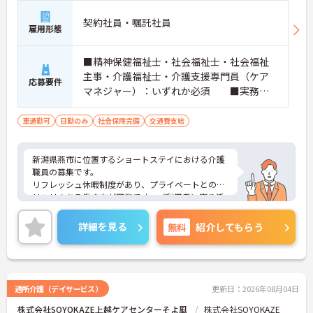
契約社員・嘱託社員
雇用形態
■精神保健福祉士・社会福祉士・社会福祉
主事・介護福祉士・介護支援専門員（ケア
応募要件
マネジャー）：いずれか必須 ■実務経
験：不問 ■普通自動車運転免許
車通勤可
日勤のみ
社会保険完備
交通費支給
新潟県燕市に位置するショートステイにおける介護
職員の募集です。
リフレッシュ休暇制度があり、プライベートとのメ
リハリのある働き方が可能です。ご利用者に寄り添
ってサービスの提供を行っていただける方を募集し
ています。
詳細を見る
無料
紹介してもらう
ご興味のある方には、面接対策ポイントなど、さら
に詳細をご案内しますのでお気軽にご相談くださ
い！
通所介護（デイサービス）
更新日：2026年08月04日
株式会社SOYOKAZE上越ケアセンターそよ風
株式会社SOYOKAZE