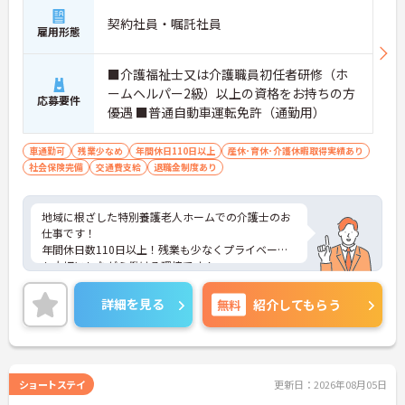
・入職後はお一人おひとりの習熟度に合わせた個別
のＯＪＴ研修を実施し、ｅラーニングを用いた学習
契約社員・嘱託社員
雇用形態
の機会も提供されます
・施設内には看護師が24時間常駐しており、急変時
の対応や専門的な医療処置は看護師が担当するため
■介護福祉士又は介護職員初任者研修（ホ
負担が減ります
ームヘルパー2級）以上の資格をお持ちの方
応募要件
・介護スタッフと看護スタッフの比率が1対1で相談
優遇 ■普通自動車運転免許（通勤用）
しやすく、初任者研修や実務者研修からでも着実に
専門性を高められます
＜残業月7時間以下で身体の負担を軽減！＞
車通勤可
残業少なめ
年間休日110日以上
産休･育休･介護休暇取得実績あり
・常勤で働くスタッフの比率が90パーセント以上と
社会保険完備
交通費支給
退職金制度あり
高く、急なシフト変更や無理な長時間勤務が発生し
にくい人員体制です
・訪問スケジュールに沿って施設内でのケアを行う
地域に根ざした特別養護老人ホームでの介護士のお
ため、月平均の残業時間は5時間から7時間程度とか
仕事です！
なり少なめに抑えられます
年間休日数110日以上！残業も少なくプライベート
・夜勤明けの翌日は原則としてお休みとなるシフト
も大切にしながら働ける環境です！
編成が組まれており、しっかりと休息を取りながら
ご興味ある方には、面接のポイントなど、さらに詳
長期的な就業が可能です
細をお話致しますのでお気軽にご相談ください。
詳細を見る
無料
紹介してもらう
＜評価制度でキャリアアップ＞
・介護福祉士や初任者研修などの資格や実務経験、
夜勤回数がしっかりと給与に反映されるためモチベ
ーションを維持できます
・年次を問わずリーダーや主任などのマネジメント
ショートステイ
更新日：2026年08月05日
職へ昇格する事例も多数あり、腰を据えて長期的な