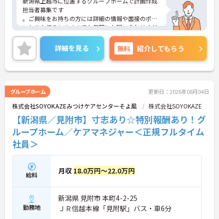
新潟県上越市に位置するグループホームで計画作成
担当者募集です
。ご興味をお持ちの方には詳細の情報や面接のポイ
ントをお伝えしますのでお気軽にお問い合わせくだ
さいませ。
詳細を見る
無料
紹介してもらう
グループホーム
更新日：2026年08月04日
株式会社SOYOKAZEみつけケアセンターそよ風
株式会社SOYOKAZE
【新潟県／見附市】寸志あり☆特別報酬あり！グ
ループホーム／ケアマネジャー＜正規フルタイム
社員＞
月収
18.0万円～22.0万円
給料
新潟県 見附市 本町4-2-25
勤務地
ＪＲ信越本線「見附駅」バス・車6分