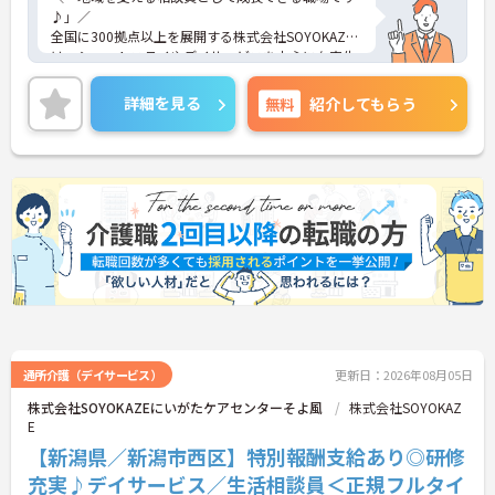
♪」／
全国に300拠点以上を展開する株式会社SOYOKAZE
は、ショートステイやデイサービスを中心に在宅生
活を支えるサービスを幅広く提供しています。ご利
用者様やご家族の意向を大切にしながら、相談業務
詳細を見る
無料
紹介してもらう
と現場支援がしっかり連動する体制を整えているの
が特徴です。医療機関や地域資源とも連携し、地域
での生活を続けるためのサポートに一貫して関われ
る点も魅力。未経験からでも段階的に成長できる環
境が整っているので、これから相談員にチャレンジ
したい方にも安心の職場です。
■ 残業ほぼなしで無理なく働ける！
日々の働きやすさを大切にしている環境です。
・シフト制で毎月の公休をしっかり確保
・年間休日107日＋リフレッシュ休暇あり
→ プライベートとのバランスも取りやすい職場です
通所介護（デイサービス）
更新日：2026年08月05日
株式会社SOYOKAZEにいがたケアセンターそよ風
株式会社SOYOKAZ
■ 未経験から相談員デビューOK！
E
【新潟県／新潟市西区】特別報酬支給あり◎研修
初めての方も安心してスタートできます。
・資格があれば未経験から挑戦可能
充実♪デイサービス／生活相談員＜正規フルタイ
・OJT中心で先輩がしっかりフォロー