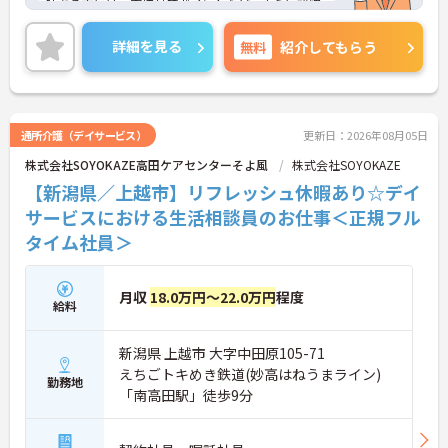
味ある方には、面接対策ポイントなど、さらに詳細
をお話しいたしますのでお気軽にご相談ください！
詳細を見る
無料
紹介してもらう
通所介護（デイサービス）
更新日：2026年08月05日
株式会社SOYOKAZE高田ケアセンターそよ風
株式会社SOYOKAZE
【新潟県／上越市】リフレッシュ休暇あり☆デイ
サービスにおける生活相談員のお仕事＜正規フル
タイム社員＞
月収
18.0万円～22.0万円
程度
給料
新潟県 上越市 大字中田原105-71
えちごトキめき鉄道(妙高はねうまライン)
勤務地
「南高田駅」徒歩9分