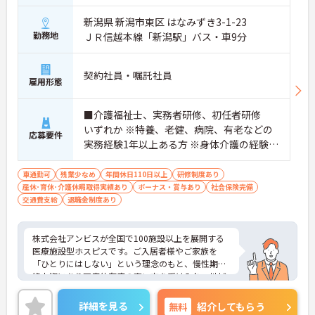
新潟県 新潟市東区 はなみずき3-1-23
勤務地
ＪＲ信越本線「新潟駅」バス・車9分
契約社員・嘱託社員
雇用形態
■介護福祉士、実務者研修、初任者研修
いずれか ※特養、老健、病院、有老などの
応募要件
実務経験1年以上ある方 ※身体介護の経験年
以上ある方、機械浴の使用の経験のある方
歓迎
車通勤可
残業少なめ
年間休日110日以上
研修制度あり
産休･育休･介護休暇取得実績あり
ボーナス・賞与あり
社会保険完備
交通費支給
退職金制度あり
株式会社アンビスが全国で100施設以上を展開する
医療施設型ホスピスです。ご入居者様やご家族を
「ひとりにはしない」という理念のもと、慢性期や
終末期にあり医療依存度の高い方を受け入れ、地域
医療を支える社会的意義の高い事業を推進していま
す。現場には看護師が24時間常駐しています。急変
詳細を見る
無料
紹介してもらう
時の対応や医療行為は看護師が担当するため、初任