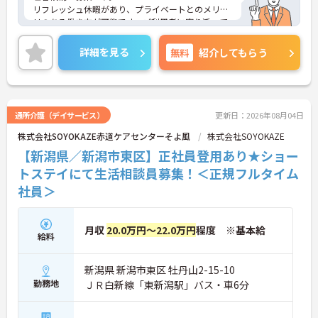
リフレッシュ休暇があり、プライベートとのメリハ
リのある働き方が可能です。ご利用者に寄り添って
介護サービスの提供を行っていただける方を募集し
ています。
詳細を見る
無料
紹介してもらう
ご興味のある方には、面接対策ポイントなど、さら
に詳細をご案内しますのでお気軽にご相談くださ
い！
通所介護（デイサービス）
更新日：2026年08月04日
株式会社SOYOKAZE赤道ケアセンターそよ風
株式会社SOYOKAZE
【新潟県／新潟市東区】正社員登用あり★ショー
トステイにて生活相談員募集！＜正規フルタイム
社員＞
月収
20.0万円～22.0万円
程度 ※基本給
給料
新潟県 新潟市東区 牡丹山2-15-10
勤務地
ＪＲ白新線「東新潟駅」バス・車6分