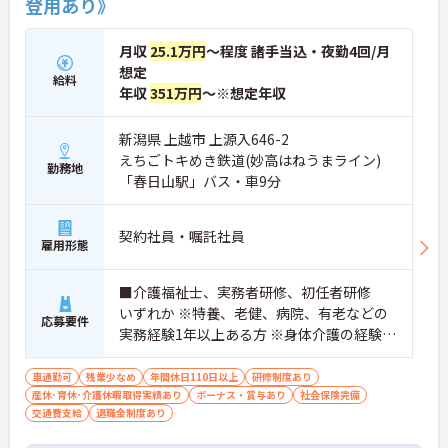
登用あり》
働けます。入職後は現場スタッフによるお一人おひ
とりに合わせた個別のOJT研修が実施されます。eラ
ーニングも導入されており、多職種と連携しながら
月収
25.1万円
～程度 諸手当込・夜勤4回/月
専門性を着実に深めていける環境が用意されていま
想定
給料
す。
年収
351万円
～※想定年収
★おすすめPOINT★
＜個別ＯＪＴとチーム連携で着実に成長！＞
新潟県 上越市 上源入646-2
・入職後はお一人おひとりの習熟度に合わせた個別
えちごトキめき鉄道(妙高はねうまライン)
勤務地
のＯＪＴ研修を実施し、ｅラーニングを用いた学習
「春日山駅」バス・車9分
の機会も提供されます
・施設内には看護師が24時間常駐しており、急変時
の対応や専門的な医療処置は看護師が担当するため
契約社員・嘱託社員
負担が減ります
雇用形態
・介護スタッフと看護スタッフの比率が1対1で相談
しやすく、初任者研修や実務者研修からでも着実に
■介護福祉士、実務者研修、初任者研修
専門性を高められます
いずれか ※特養、老健、病院、有老などの
＜残業月7時間以下で身体の負担を軽減！＞
応募要件
・常勤で働くスタッフの比率が90パーセント以上と
実務経験1年以上ある方 ※身体介護の経験年
高く、急なシフト変更や無理な長時間勤務が発生し
以上ある方、機械浴の使用の経験のある方
にくい人員体制です
歓迎
車通勤可
残業少なめ
年間休日110日以上
研修制度あり
・訪問スケジュールに沿って施設内でのケアを行う
産休･育休･介護休暇取得実績あり
ボーナス・賞与あり
社会保険完備
ため、月平均の残業時間は5時間から7時間程度とか
交通費支給
退職金制度あり
なり少なめに抑えられます
・夜勤明けの翌日は原則としてお休みとなるシフト