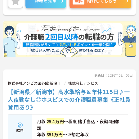
詳細を見る
無料
紹介してもらう
ご興味ある方は面接ポイントをお伝えしますので、
お気軽にご連絡ください。
更新日：2026年08月06日
株式会社アンビス医心館 新潟Ⅲ
株式会社アンビス
【新潟県／新潟市】高水準給与＆年休115日♪一
人夜勤なし◎ホスピスでの介護職員募集《正社員
登用あり》
月収
25.1万円
～程度 諸手当込・夜勤4回想
定
給料
年収
351万円
～※想定年収