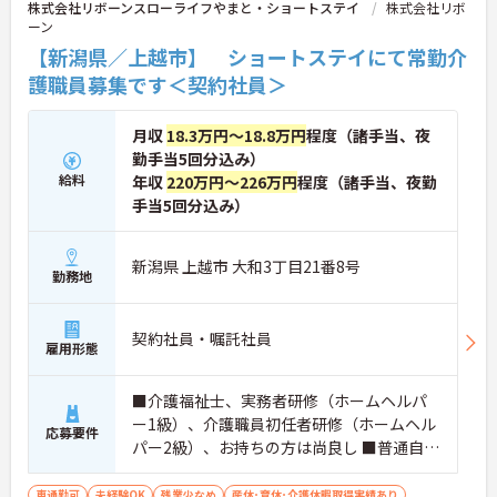
キャリア形成が可能です
株式会社リボーンスローライフやまと・ショートステイ
株式会社リボ
ーン
【新潟県／上越市】 ショートステイにて常勤介
護職員募集です＜契約社員＞
月収
18.3万円～18.8万円
程度（諸手当、夜
勤手当5回分込み）
給料
年収
220万円～226万円
程度（諸手当、夜勤
手当5回分込み）
新潟県 上越市 大和3丁目21番8号
勤務地
契約社員・嘱託社員
雇用形態
■介護福祉士、実務者研修（ホームヘルパ
ー1級）、介護職員初任者研修（ホームヘル
応募要件
パー2級）、お持ちの方は尚良し ■普通自動
車運転免許（AT限定可）お持ちの方 ※未経
験者・無資格者応相談
車通勤可
未経験OK
残業少なめ
産休･育休･介護休暇取得実績あり