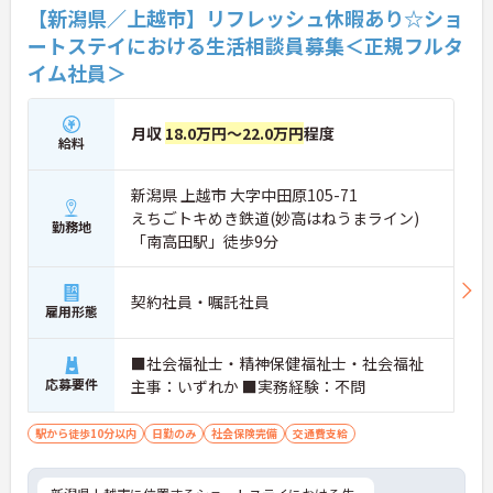
【新潟県／上越市】リフレッシュ休暇あり☆ショ
ートステイにおける生活相談員募集＜正規フルタ
イム社員＞
月収
18.0万円～22.0万円
程度
給料
新潟県 上越市 大字中田原105-71
えちごトキめき鉄道(妙高はねうまライン)
勤務地
「南高田駅」徒歩9分
契約社員・嘱託社員
雇用形態
■社会福祉士・精神保健福祉士・社会福祉
応募要件
主事：いずれか ■実務経験：不問
駅から徒歩10分以内
日勤のみ
社会保険完備
交通費支給