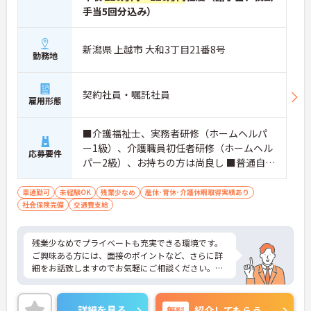
手当5回分込み）
新潟県 上越市 大和3丁目21番8号
勤務地
契約社員・嘱託社員
雇用形態
■介護福祉士、実務者研修（ホームヘルパ
ー1級）、介護職員初任者研修（ホームヘル
応募要件
パー2級）、お持ちの方は尚良し ■普通自動
車運転免許（AT限定可）お持ちの方 ※未経
験者・無資格者応相談
車通勤可
未経験OK
残業少なめ
産休･育休･介護休暇取得実績あり
社会保険完備
交通費支給
残業少なめでプライベートも充実できる環境です。
ご興味ある方には、面接のポイントなど、さらに詳
細をお話致しますのでお気軽にご相談ください。
詳細を見る
無料
紹介してもらう