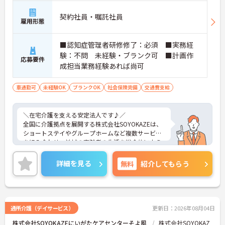
契約社員・嘱託社員
雇用形態
■認知症管理者研修修了：必須 ■実務経
験：不問 未経験・ブランク可 ■計画作
応募要件
成担当業務経験あれば尚可
車通勤可
未経験OK
ブランクOK
社会保険完備
交通費支給
＼在宅介護を支える安定法人です♪／
全国に介護拠点を展開する株式会社SOYOKAZEは、
ショートステイやグループホームなど複数サービス
を組み合わせ、地域の高齢者の生活を総合的に支え
ている法人です。現場では多職種が連携し、ケアプ
ラン作成から日常支援まで一貫して関われる環境に
詳細を見る
無料
紹介してもらう
なっています。残業を抑えた勤務体制やリフレッシ
ュ休暇の整備など、無理なく働きやすい仕組みも魅
力。未経験の方も段階的に業務を覚えられる体制が
あり、これから介護分野にチャレンジしたい方にも
安心の職場です。
通所介護（デイサービス）
更新日：2026年08月04日
株式会社SOYOKAZEにいがたケアセンターそよ風
株式会社SOYOKAZ
■「ムリなく働ける」が叶う♪