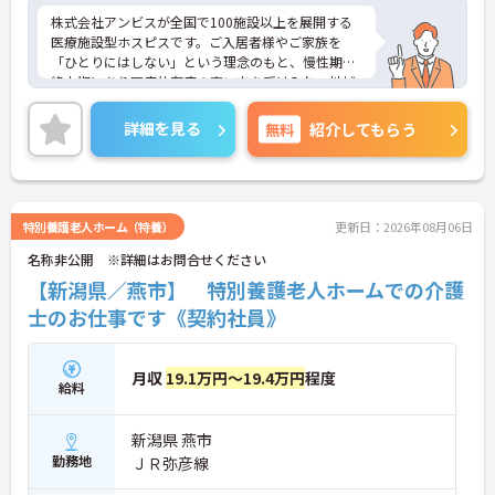
編成が組まれており、しっかりと休息を取りながら
株式会社アンビスが全国で100施設以上を展開する
長期的な就業が可能です
医療施設型ホスピスです。ご入居者様やご家族を
＜評価制度でキャリアアップ＞
「ひとりにはしない」という理念のもと、慢性期や
・介護福祉士や初任者研修などの資格や実務経験、
終末期にあり医療依存度の高い方を受け入れ、地域
夜勤回数がしっかりと給与に反映されるためモチベ
医療を支える社会的意義の高い事業を推進していま
ーションを維持できます
す。現場には看護師が24時間常駐しています。急変
詳細を見る
無料
紹介してもらう
・年次を問わずリーダーや主任などのマネジメント
時の対応や医療行為は看護師が担当するため、初任
職へ昇格する事例も多数あり、腰を据えて長期的な
者研修や実務者研修の方も食事介助や入浴介助など
キャリア形成が可能です
の生活を支えるケアに専念できる環境です。多職種
で情報を共有し、一人で判断を抱え込まないチーム
連携の体制がしっかりと整っています。働き方の面
特別養護老人ホーム（特養）
更新日：2026年08月06日
では、夜勤明けの翌日が原則として公休となるほ
名称非公開 ※詳細はお問合せください
か、月平均の残業時間も5時間から7時間程度とかな
り少なめです。常勤スタッフの比率が90パーセント
【新潟県／燕市】 特別養護老人ホームでの介護
を超えているため急な勤務変更が発生しにくく、あ
士のお仕事です《契約社員》
らかじめ決められた訪問予定表に沿って規則正しく
働けます。入職後は現場スタッフによるお一人おひ
とりに合わせた個別のOJT研修が実施されます。eラ
月収
19.1万円～19.4万円
程度
ーニングも導入されており、多職種と連携しながら
給料
専門性を着実に深めていける環境が用意されていま
す。
新潟県 燕市
★おすすめPOINT★
勤務地
ＪＲ弥彦線
＜個別ＯＪＴとチーム連携で着実に成長！＞