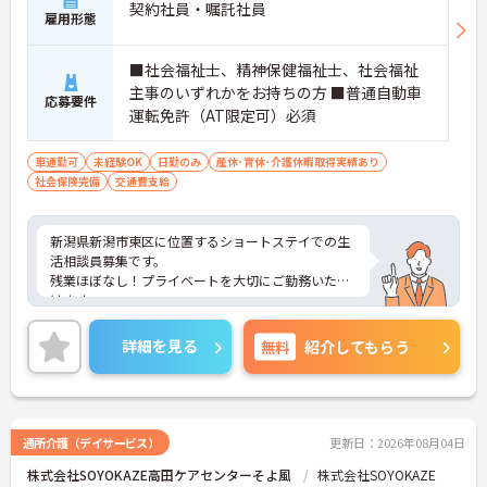
契約社員・嘱託社員
雇用形態
■社会福祉士、精神保健福祉士、社会福祉
主事のいずれかをお持ちの方 ■普通自動車
応募要件
運転免許（AT限定可）必須
車通勤可
未経験OK
日勤のみ
産休･育休･介護休暇取得実績あり
社会保険完備
交通費支給
新潟県新潟市東区に位置するショートステイでの生
活相談員募集です。
残業ほぼなし！プライベートを大切にご勤務いただ
けます。
ご興味をお持ちの方には詳細の情報や面接のポイン
トをお伝えしますのでお気軽にお問い合わせくださ
詳細を見る
無料
紹介してもらう
いませ。
通所介護（デイサービス）
更新日：2026年08月04日
株式会社SOYOKAZE高田ケアセンターそよ風
株式会社SOYOKAZE