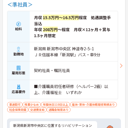
＜準社員＞
月収
15.5万円～16.5万円
程度 処遇調整手
当込
給料
年収
208万円
～程度 月収×12ヶ月＋賞与
1.5ヶ月想定
新潟県 新潟市中央区 神道寺2-5-1
勤務地
ＪＲ信越本線「新潟駅」バス・車9分
契約社員・嘱託社員
雇用形態
■介護職員初任者研修（ヘルパー2級）以
応募要件
上、介護福祉士 いずれか
車通勤可
残業少なめ
年間休日110日以上
産休･育休･介護休暇取得実績あり
社会保険完備
交通費支給
退職金制度あり
新潟県新潟市中央区に位置するリハビリテーション