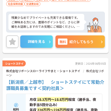
社会保険完備
交通費支給
残業少なめでプライベートも充実できる環境です。
ご興味ある方には、面接のポイントなど、さらに詳
細をお話致しますのでお気軽にご相談ください。
詳細を見る
無料
紹介してもらう
ショートステイ
更新日：2026年08月05日
株式会社リボーンスローライフやまと・ショートステイ
株式会社リボ
ーン
【新潟県／上越市】 ショートステイにて常勤介
護職員募集です＜契約社員＞
月収
18.3万円～18.8万円
程度（諸手当、夜
勤手当5回分込み）
給料
年収
220万円～226万円
程度（諸手当、夜勤