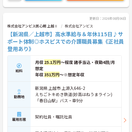
・年次を問わずリーダーや主任などのマネジメント
者研修や実務者研修の方も食事介助や入浴介助など
職へ昇格する事例も多数あり、腰を据えて長期的な
の生活を支えるケアに専念できる環境です。多職種
キャリア形成が可能です
で情報を共有し、一人で判断を抱え込まないチーム
連携の体制がしっかりと整っています。働き方の面
更新日：2026年08月06日
では、夜勤明けの翌日が原則として公休となるほ
株式会社アンビス医心館 上越Ⅱ
株式会社アンビス
か、月平均の残業時間も5時間から7時間程度とかな
【新潟県／上越市】高水準給与＆年休115日♪サ
り少なめです。常勤スタッフの比率が90パーセント
を超えているため急な勤務変更が発生しにくく、あ
ポート体制◎ホスピスでの介護職員募集《正社員
らかじめ決められた訪問予定表に沿って規則正しく
登用あり》
働けます。入職後は現場スタッフによるお一人おひ
とりに合わせた個別のOJT研修が実施されます。eラ
ーニングも導入されており、多職種と連携しながら
月収
25.1万円
～程度 諸手当込・夜勤4回/月
専門性を着実に深めていける環境が用意されていま
想定
給料
す。
年収
351万円
～※想定年収
★おすすめPOINT★
＜個別ＯＪＴとチーム連携で着実に成長！＞
新潟県 上越市 上源入646-2
・入職後はお一人おひとりの習熟度に合わせた個別
えちごトキめき鉄道(妙高はねうまライン)
勤務地
のＯＪＴ研修を実施し、ｅラーニングを用いた学習
「春日山駅」バス・車9分
の機会も提供されます
・施設内には看護師が24時間常駐しており、急変時
の対応や専門的な医療処置は看護師が担当するため
契約社員・嘱託社員
負担が減ります
雇用形態
・介護スタッフと看護スタッフの比率が1対1で相談
しやすく、初任者研修や実務者研修からでも着実に