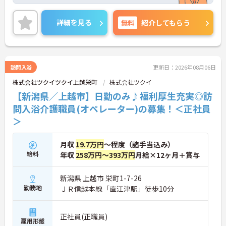
ど、生活面への手厚いサポートが整っています。パ
ート勤務の方にも年2回の特別手当支給実績があ
り、頑張りがしっかりお給料に還元される点も大き
詳細を見る
無料
紹介してもらう
な魅力です。夜勤のない日勤のみのお仕事で、週2日
からの勤務相談も可能となっており、ワークライフ
バランスを大切にしたい方におすすめいたします。
さらに手厚い資格取得支援制度や別サービスを経験
できるキャリア制度があるため、さらなるスキルア
訪問入浴
更新日：2026年08月06日
ップを目指す方にも最適な環境です。髪色やネイル
株式会社ツクイツクイ上越栄町
株式会社ツクイ
なども規定内で自由となっており、あなたらしさを
大切にしながら安心して長くご活躍いただける職場
【新潟県／上越市】日勤のみ♪福利厚生充実◎訪
となっています。
問入浴介護職員(オペレーター)の募集！＜正社員
＞
★おすすめPOINT★
【安定した経営基盤と理念への共感】
・理念のもと社会貢献を実感でき、やりがいを持っ
月収
19.7万円
～程度（諸手当込み）
て働ける環境です
給料
年収
258万円～393万円
月給×12ヶ月＋賞与
・IT化などを推進しており、スタッフの業務負担軽
減にも積極的に取り組んでいます
【独自の福利厚生と手厚い還元体制】
新潟県 上越市 栄町1-7-26
・宿泊費や健康診断補助など、生活を豊かにする独
勤務地
ＪＲ信越本線「直江津駅」徒歩10分
自の福利厚生制度が利用できます ・パート勤務の方
にも年2回の特別手当支給実績があり、頑張りがし
っかり還元されます
正社員(正職員)
・育児手当や各種お祝い金など、ライフステージに
雇用形態