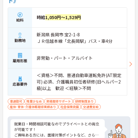
ト》
時給
1,050円～1,529円
給料
新潟県 長岡市 宝2-1-8
勤務地
ＪＲ信越本線「北長岡駅」バス・車4分
非常勤・パート・アルバイト
雇用形態
＜資格＞不問、普通自動車運転免許(AT限定
可) 必須、介護職員初任者研修(旧ヘルパー2
応募要件
級)以上 歓迎 ＜経験＞不問
車通勤可
残業少なめ
資格取得サポート
研修制度あり
産休･育休･介護休暇取得実績あり
社会保険完備
交通費支給
就業日・時間相談可能なのでプライベートとの両立
が可能です！
ご興味ある方には、面接対策ポイントなど、さらに