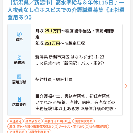
【新潟県／新潟市】高水準給与＆年休115日♪一
人夜勤なし◎ホスピスでの介護職員募集《正社員
登用あり》
月収
25.1万円
～程度 諸手当込・夜勤4回想
定
給料
年収
351万円
～※想定年収
新潟県 新潟市東区 はなみずき3-1-23
勤務地
ＪＲ信越本線「新潟駅」バス・車9分
契約社員・嘱託社員
雇用形態
■介護福祉士、実務者研修、初任者研修
いずれか ※特養、老健、病院、有老などの
応募要件
実務経験1年以上ある方 ※身体介護の経験年
以上ある方、機械浴の使用の経験のある方
歓迎
車通勤可
残業少なめ
年間休日110日以上
研修制度あり
産休･育休･介護休暇取得実績あり
ボーナス・賞与あり
社会保険完備
交通費支給
退職金制度あり