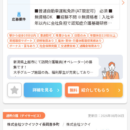
合わせて長く安心して働ける体制です
【自分らしく輝ける柔軟な環境】
■普通自動車運転免許(AT限定可) 必須 ■
・夜勤のない日勤のみのお仕事で、週3日からの勤
無資格OK ■経験不問 ※無資格者：入社半
務相談が可能など働きやすさが魅力です
応募要件
・手厚い資格取得支援でさらなるキャリアアップが
年以内に会社負担で認知症介護基礎研修受
可能です
講
・髪色やネイルなども規定内で自由となっており、
駅から徒歩10分以内
車通勤可
残業少なめ
日勤のみ
年間休日110日以上
個性を大切に長くご活躍いただけます
資格取得サポート
研修制度あり
産休･育休･介護休暇取得実績あり
ボーナス・賞与あり
社会保険完備
交通費支給
退職金制度あり
新潟県上越市にて訪問介護職員(オペレーター)の募
集です！
大手グループ施設の為、福利厚生が充実しておりま
す。
ヘルパー・オペレーター・看護職員の3名体制で安
心して業務ができます。日勤のみでリフレッシュ休
詳細を見る
無料
紹介してもらう
暇もありプライベートとの両立も可能♪
社内研修制度も充実しており、キャリアアップを目
指す方にもおすすめです。
ご興味のある方には、面接対策ポイントなどさらに
詳細をお話いたしますので、お気軽にご相談くださ
通所介護（デイサービス）
更新日：2026年08月06日
い。
株式会社ツクイツクイ長岡喜多町
株式会社ツクイ