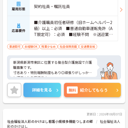
契約社員・嘱託社員
雇用形態
■介護職員初任者研修（旧ホームヘルパー2
級）以上：必須 ■普通自動車運転免許（A
応募要件
T限定可）：必須 ■経験不問 ※送迎業務
があるため、運転免許必須 ※介護施設で
の経験があれば尚可。ブランク歓迎
車通勤可
未経験OK
残業少なめ
社会保険完備
交通費支給
新潟県新潟市東区に位置する複合型介護施設で介護
職募集です。
寸志あり・特別報酬制度もあり◎頑張りがしっかり
と評価される環境です。
ご興味をお持ちの方には詳細の情報や面接のポイン
トをお伝えしますのでお気軽にお問い合わせくださ
詳細を見る
無料
紹介してもらう
いませ。
更新日：2026年08月07日
社会福祉法人彩のかけはし看護小規模多機能つしまの郷
社会福祉法人
彩のかけはし