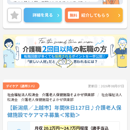
です！基本土曜・日曜はお休みですのでプライベー
トとのメリハリのある働き方が可能です。代表者や
エリアマネージャーがしっかりとサポートしますの
詳細を見る
無料
紹介してもらう
で、未経験でも安心して働けます。昇給・賞与制度
があり、頑張りがきちんと評価される職場です。ご
興味のある方には、面接対策ポイントなど、さらに
詳細をご案内しますのでお気軽にご相談ください！
デイケア（通所リハ）
更新日：2026年08月07日
社会福祉法人松涛会 介護老人保健施設そよかぜ倶楽部
社会福祉法人
松涛会 介護老人保健施設そよかぜ倶楽部
【新潟県／上越市】年間休日127日♪介護老人保
健施設でケアマネ募集＜常勤＞
月収
20.2万円～24.7万円
程度（諸手当込