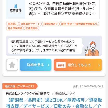
＜資格＞不問、普通自動車運転免許(AT限定
可) 必須、介護職員初任者研修(旧ヘルパー2
応募要件
級)以上 歓迎 ＜経験＞不問 ※無資格者：入
社半年以内に会社負担で認知症介護基礎研
修受講
車通勤可
資格取得サポート
研修制度あり
産休･育休･介護休暇取得実績あり
社会保険完備
交通費支給
福利厚生充実の大手福祉サービス企業での求人で
す！ご興味ある方には、面接対策ポイントなど、さ
らに詳細をお話しいたしますのでお気軽にご相談く
ださい！
詳細を見る
無料
紹介してもらう
通所介護（デイサービス）
更新日：2026年08月06日
株式会社ツクイツクイ長岡喜多町
株式会社ツクイ
【新潟県／長岡市】週2日OK／無資格可／資格取
得支援／デイサービス／日勤のみ・夜勤なし／介