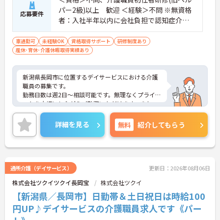
パー2級)以上 歓迎 ＜経験＞不問 ※無資格
応募要件
者：入社半年以内に会社負担で認知症介護
基礎研修受講
車通勤可
未経験OK
資格取得サポート
研修制度あり
産休･育休･介護休暇取得実績あり
新潟県長岡市に位置するデイサービスにおける介護
職員の募集です。
勤務日数は週2日～相談可能です。無理なくプライベ
ートを大切にしながらご勤務いただけます。また、
未経験の方も歓迎です。ご利用者に寄り添って介護
サービスの提供を行っていただける方を募集してい
詳細を見る
無料
紹介してもらう
ます。
ご興味のある方には、面接対策ポイントなど、さら
に詳細をご案内しますのでお気軽にご相談くださ
い！
通所介護（デイサービス）
更新日：2026年08月06日
株式会社ツクイツクイ長岡宝
株式会社ツクイ
【新潟県／長岡市】日勤帯＆土日祝日は時給100
円UP♪デイサービスの介護職員求人です《パー