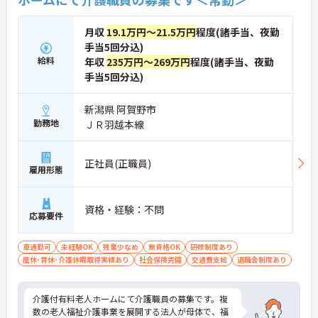
らかじめ決められた訪問予定表に沿って規則正しく
働けます。入職後は現場スタッフによるお一人おひ
とりに合わせた個別のOJT研修が実施されます。eラ
月収
19.1万円～21.5万円
程度(諸手当、夜勤
ーニングも導入されており、多職種と連携しながら
手当5回分込)
専門性を着実に深めていける環境が用意されていま
給料
年収
235万円～269万円
程度(諸手当、夜勤
す。
手当5回分込)
★おすすめPOINT★
＜個別ＯＪＴとチーム連携で着実に成長！＞
新潟県 阿賀野市
・入職後はお一人おひとりの習熟度に合わせた個別
勤務地
ＪＲ羽越本線
のＯＪＴ研修を実施し、ｅラーニングを用いた学習
の機会も提供されます
・施設内には看護師が24時間常駐しており、急変時
正社員(正職員)
の対応や専門的な医療処置は看護師が担当するため
雇用形態
負担が減ります
・介護スタッフと看護スタッフの比率が1対1で相談
しやすく、初任者研修や実務者研修からでも着実に
資格・経験：不問
応募要件
専門性を高められます
＜残業月7時間以下で身体の負担を軽減！＞
・常勤で働くスタッフの比率が90パーセント以上と
車通勤可
未経験OK
残業少なめ
無資格OK
研修制度あり
高く、急なシフト変更や無理な長時間勤務が発生し
産休･育休･介護休暇取得実績あり
社会保険完備
交通費支給
退職金制度あり
にくい人員体制です
・訪問スケジュールに沿って施設内でのケアを行う
ため、月平均の残業時間は5時間から7時間程度とか
介護付有料老人ホームにて介護職員の募集です。複
なり少なめに抑えられます
数の老人福祉介護事業を展開する法人が母体で、福