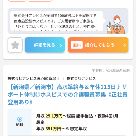
株式会社アンビスが全国で100施設以上を展開する
医療施設型ホスピスです。ご入居者様やご家族を
「ひとりにはしない」という理念のもと、慢性期や
終末期にあり医療依存度の高い方を受け入れ、地域
医療を支える社会的意義の高い事業を推進していま
す。現場には看護師が24時間常駐しています。急変
詳細を見る
無料
紹介してもらう
時の対応や医療行為は看護師が担当するため、初任
者研修や実務者研修の方も食事介助や入浴介助など
の生活を支えるケアに専念できる環境です。多職種
で情報を共有し、一人で判断を抱え込まないチーム
連携の体制がしっかりと整っています。働き方の面
更新日：2026年08月06日
では、夜勤明けの翌日が原則として公休となるほ
株式会社アンビス医心館 新潟Ⅱ
株式会社アンビス
か、月平均の残業時間も5時間から7時間程度とかな
【新潟県／新潟市】高水準給与＆年休115日♪サ
り少なめです。常勤スタッフの比率が90パーセント
を超えているため急な勤務変更が発生しにくく、あ
ポート体制◎ホスピスでの介護職員募集《正社員
らかじめ決められた訪問予定表に沿って規則正しく
登用あり》
働けます。入職後は現場スタッフによるお一人おひ
とりに合わせた個別のOJT研修が実施されます。eラ
ーニングも導入されており、多職種と連携しながら
月収
25.1万円
～程度 諸手当込・夜勤4回/月
専門性を着実に深めていける環境が用意されていま
想定
給料
す。
年収
351万円
～※想定年収
★おすすめPOINT★