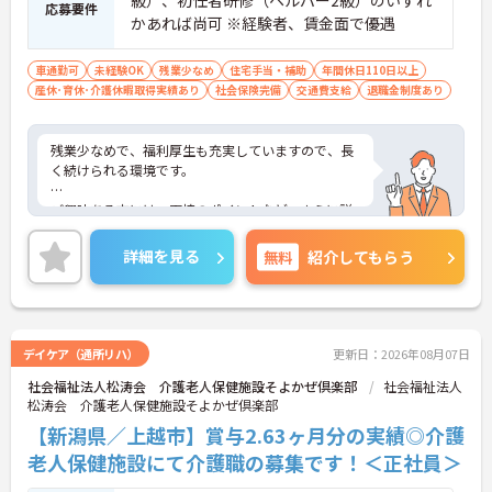
級）、初任者研修（ヘルパー2級）のいずれ
応募要件
かあれば尚可 ※経験者、賃金面で優遇
車通勤可
未経験OK
残業少なめ
住宅手当・補助
年間休日110日以上
産休･育休･介護休暇取得実績あり
社会保険完備
交通費支給
退職金制度あり
残業少なめで、福利厚生も充実していますので、長
く続けられる環境です。
ご興味ある方には、面接のポイントなど、さらに詳
細をお話致しますのでお気軽にご相談ください。
詳細を見る
無料
紹介してもらう
デイケア（通所リハ）
更新日：2026年08月07日
社会福祉法人松涛会 介護老人保健施設そよかぜ倶楽部
社会福祉法人
松涛会 介護老人保健施設そよかぜ倶楽部
【新潟県／上越市】賞与2.63ヶ月分の実績◎介護
老人保健施設にて介護職の募集です！＜正社員＞