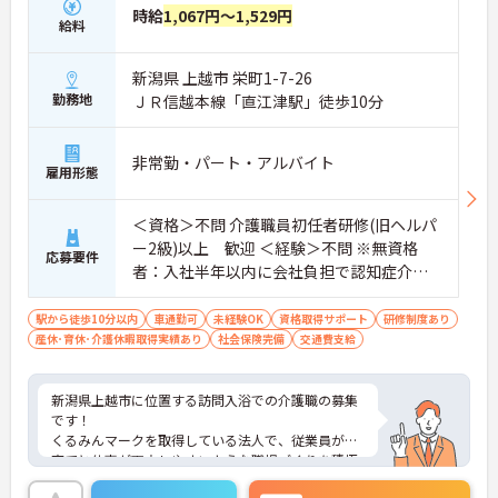
時給
1,067円～1,529円
ム」で行います。頼れる先輩スタッフと常に一緒に
給料
ケアを行うため、介護業界が初めての方や無資格の
方でも安心してスタートできるのが特徴です。お客
新潟県 上越市 栄町1-7-26
様から直接「ありがとう」と感謝の言葉をいただけ
る機会も多く、日々やりがいを感じながら働けま
勤務地
ＪＲ信越本線「直江津駅」徒歩10分
す。
◆夜勤がなく「日勤のみ」のお仕事なので、ご家庭
やプライベートとの両立がしやすい職場です。勤務
非常勤・パート・アルバイト
雇用形態
や時間の相談が可能で、WワークもOK！「今は少し
ずつ働いて、子育てが落ち着いたら日数を増やした
い」という希望も叶います。過去3年間で700名以上
＜資格＞不問 介護職員初任者研修(旧ヘルパ
が正社員に登用されており、ライフステージに合わ
ー2級)以上 歓迎 ＜経験＞不問 ※無資格
応募要件
せた働き方が選べます。
者：入社半年以内に会社負担で認知症介護
◆社内ガイドラインの範囲内で髪色や髪型が自由で
基礎研修受講
す！ネイルやまつげエクステ、ひげもOKなので、お
しゃれを我慢することなく、自分らしくのびのびと
駅から徒歩10分以内
車通勤可
未経験OK
資格取得サポート
研修制度あり
活躍できます。
産休･育休･介護休暇取得実績あり
社会保険完備
交通費支給
新潟県上越市に位置する訪問入浴での介護職の募集
です！
くるみんマークを取得している法人で、従業員が子
育てと仕事が両立しやすいような職場づくりを積極
的に行っています。