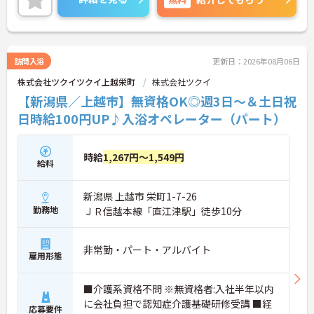
訪問入浴
更新日：2026年08月06日
株式会社ツクイツクイ上越栄町
株式会社ツクイ
【新潟県／上越市】無資格OK◎週3日～＆土日祝
日時給100円UP♪入浴オペレーター（パート）
時給
1,267円～1,549円
給料
新潟県 上越市 栄町1-7-26
勤務地
ＪＲ信越本線「直江津駅」徒歩10分
非常勤・パート・アルバイト
雇用形態
■介護系資格不問 ※無資格者:入社半年以内
に会社負担で認知症介護基礎研修受講 ■経
応募要件