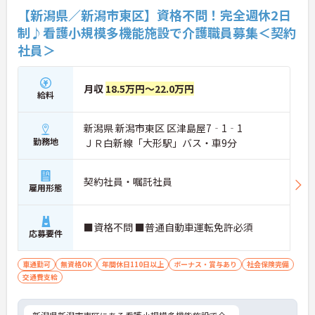
【新潟県／新潟市東区】資格不問！完全週休2日
制♪看護小規模多機能施設で介護職員募集＜契約
社員＞
月収
18.5万円～22.0万円
給料
新潟県 新潟市東区 区津島屋7‐1‐1
勤務地
ＪＲ白新線「大形駅」バス・車9分
契約社員・嘱託社員
雇用形態
■資格不問 ■普通自動車運転免許必須
応募要件
車通勤可
無資格OK
年間休日110日以上
ボーナス・賞与あり
社会保険完備
交通費支給