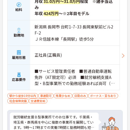
月収
31.0万円～31.0万円
程度 ※諸手当込
み
給料
年収
424万円
～※2年目モデル
新潟県 長岡市 台町1-7-33 長岡東駅前ビル2
F-2
勤務地
ＪＲ信越本線「長岡駅」徒歩5分
正社員(正職員)
雇用形態
■サービス管理責任者 ■普通自動車運転
免許（AT限定可）必須 ■就労継続支援A
応募要件
型・B型事業所での勤務経験あれば尚可（未
経験でも可）
駅から徒歩10分以内
車通勤可
残業少なめ
日勤のみ
ボーナス・賞与あり
社会保険完備
交通費支給
就労継続支援Ｂ型事業所でのお仕事です。千葉県・
埼玉県・群馬県を中心に複数の事業所を展開してい
ます。9時～17時までの実働7時間と勤務時間も短め