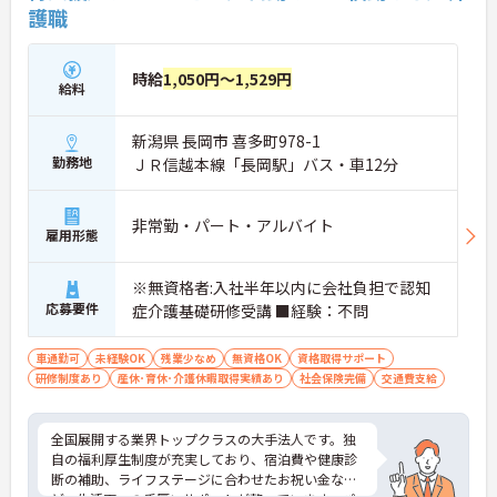
護職
時給
1,050円～1,529円
給料
新潟県 長岡市 喜多町978-1
勤務地
ＪＲ信越本線「長岡駅」バス・車12分
非常勤・パート・アルバイト
雇用形態
※無資格者:入社半年以内に会社負担で認知
応募要件
症介護基礎研修受講 ■経験：不問
車通勤可
未経験OK
残業少なめ
無資格OK
資格取得サポート
研修制度あり
産休･育休･介護休暇取得実績あり
社会保険完備
交通費支給
全国展開する業界トップクラスの大手法人です。独
自の福利厚生制度が充実しており、宿泊費や健康診
断の補助、ライフステージに合わせたお祝い金な