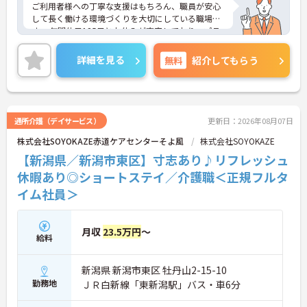
ご利用者様への丁寧な支援はもちろん、職員が安心
して長く働ける環境づくりを大切にしている職場で
す。 年間休日125日とお休みが充実しており、プラ
イベートとの両立を目指したい方にもおすすめで
す。最寄り駅から徒歩圏内に加え、マイカー通勤も
詳細を見る
無料
紹介してもらう
可能で通勤のしやすさも魅力のひとつ。資格取得支
援制度や研修制度が整っているため、未経験の方や
経験が浅い方も安心してスタートできます。 また、
職員同士のコミュニケーションを大切にしており、
相談や意見交換がしやすい風通しの良い環境です。
通所介護（デイサービス）
更新日：2026年08月07日
チームで協力しながら働きたい方や、無理なくスキ
株式会社SOYOKAZE赤道ケアセンターそよ風
株式会社SOYOKAZE
ルアップしたい方にぴったりの職場ですよ♪
【新潟県／新潟市東区】寸志あり♪リフレッシュ
休暇あり◎ショートステイ／介護職＜正規フルタ
イム社員＞
月収
23.5万円
～
給料
新潟県 新潟市東区 牡丹山2-15-10
勤務地
ＪＲ白新線「東新潟駅」バス・車6分