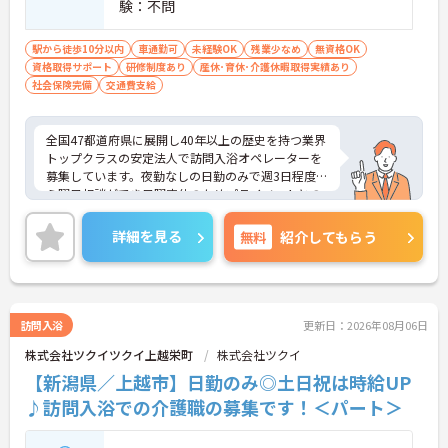
験：不問
駅から徒歩10分以内
車通勤可
未経験OK
残業少なめ
無資格OK
資格取得サポート
研修制度あり
産休･育休･介護休暇取得実績あり
社会保険完備
交通費支給
全国47都道府県に展開し40年以上の歴史を持つ業界
トップクラスの安定法人で訪問入浴オペレーターを
募集しています。夜勤なしの日勤のみで週3日程度か
ら曜日相談ができ日曜定休のためプライベートとの
両立が可能です。企業主導型保育施設の利用枠や母
父子育児手当があり子育て中の方も安心して働けま
詳細を見る
無料
紹介してもらう
す。土祝は時給が100円アップしお祝い金などの福
利厚生も充実しています。業務は看護職員を含む3名
体制で行うため安心して取り組むことができ運転免
許や資格を活かして活躍できます。髪色やネイルも
自由で自分らしく働ける風通しの良い社風です。過
訪問入浴
更新日：2026年08月06日
去3年で400名以上の正社員登用実績（※2026年5月
株式会社ツクイツクイ上越栄町
株式会社ツクイ
時点）があり資格取得支援制度も完備しているため
パートから正社員を目指し着実にキャリアアップで
【新潟県／上越市】日勤のみ◎土日祝は時給UP
きるやりがいのある環境です。
♪訪問入浴での介護職の募集です！＜パート＞
★おすすめPOINT★
◆ヘルパー・オペレーター・看護職員の「3名1チー