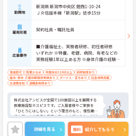
＜個別ＯＪＴとチーム連携で着実に成長！＞
新潟県 新潟市中央区 鐙西1-10-24
・入職後はお一人おひとりの習熟度に合わせた個別
勤務地
ＪＲ信越本線「新潟駅」徒歩15分
のＯＪＴ研修を実施し、ｅラーニングを用いた学習
の機会も提供されます
・施設内には看護師が24時間常駐しており、急変時
契約社員・嘱託社員
雇用形態
の対応や専門的な医療処置は看護師が担当するため
負担が減ります
・介護スタッフと看護スタッフの比率が1対1で相談
■介護福祉士、実務者研修、初任者研修
しやすく、初任者研修や実務者研修からでも着実に
いずれか ※特養、老健、病院、有老などの
専門性を高められます
応募要件
実務経験1年以上ある方 ※身体介護の経験年
＜残業月7時間以下で身体の負担を軽減！＞
・常勤で働くスタッフの比率が90パーセント以上と
以上ある方、機械浴の使用の経験のある方
高く、急なシフト変更や無理な長時間勤務が発生し
歓迎
車通勤可
残業少なめ
年間休日110日以上
研修制度あり
にくい人員体制です
産休･育休･介護休暇取得実績あり
ボーナス・賞与あり
社会保険完備
・訪問スケジュールに沿って施設内でのケアを行う
交通費支給
退職金制度あり
ため、月平均の残業時間は5時間から7時間程度とか
なり少なめに抑えられます
・夜勤明けの翌日は原則としてお休みとなるシフト
株式会社アンビスが全国で100施設以上を展開する
編成が組まれており、しっかりと休息を取りながら
医療施設型ホスピスです。ご入居者様やご家族を
長期的な就業が可能です
「ひとりにはしない」という理念のもと、慢性期や
＜評価制度でキャリアアップ＞
終末期にあり医療依存度の高い方を受け入れ、地域
・介護福祉士や初任者研修などの資格や実務経験、
医療を支える社会的意義の高い事業を推進していま
夜勤回数がしっかりと給与に反映されるためモチベ
す。現場には看護師が24時間常駐しています。急変
詳細を見る
無料
紹介してもらう
ーションを維持できます
時の対応や医療行為は看護師が担当するため、初任