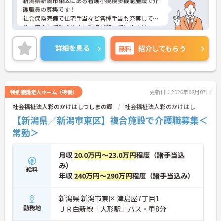
新潟県新潟市東区にある看護小規模多機能施設で介
護職員の募集です！
社会保険完備で住宅手当など各種手当も充実してお
り、安心して働きやすい環境が整っています◎
また、昇給と賞与があり、あなたの頑張りがしっか
り評価され、やりがいを持ってお仕事ができます！
詳細を見る
無料
紹介してもらう
ご興味ある方は面接ポイントをお伝えしますので、
お気軽にご連絡ください。
特別養護老人ホーム（特養）
更新日：2026年08月07日
社会福祉法人彩のかけはしつしまの郷
社会福祉法人彩のかけはし
【新潟県／新潟市東区】複合施設で介護職募集＜
常勤＞
月収
20.0万円～23.0万円
程度（諸手当込
み）
給料
年収
240万円～290万円
程度（諸手当込み）
新潟県 新潟市東区 津島屋7丁目1
勤務地
ＪＲ白新線「大形駅」バス・車8分