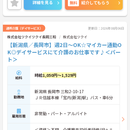
ご興味ある方には、面接対策ポイントなど、さらに
詳細を見る
無料
紹介してもらう
詳細をお話しいたしますのでお気軽にご相談くださ
い！
通所介護（デイサービス）
更新日：2026年08月06日
株式会社ツクイツクイ長岡三和
株式会社ツクイ
【新潟県／長岡市】週2日～OK☆マイカー通勤O
K◎デイサービスにて介護のお仕事です♪＜パー
ト＞
時給
1,050円～1,529円
給料
新潟県 長岡市 三和2-10-17
勤務地
ＪＲ信越本線「宮内(新潟)駅」バス・車6分
非常勤・パート・アルバイト
雇用形態
＜資格＞不問、介護職員初任者研修(旧ヘル