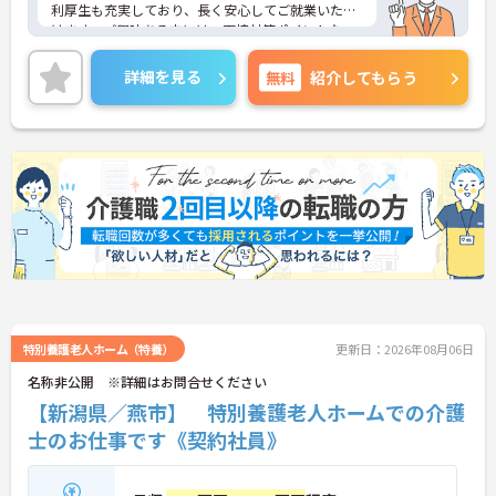
・夜勤明けの翌日は原則としてお休みとなるシフト
利厚生も充実しており、長く安心してご就業いただ
編成が組まれており、しっかりと休息を取りながら
けます。ご興味ある方には、面接対策ポイントな
長期的な就業が可能です
ど、詳細をお話しいたしますのでお気軽にご相談く
＜評価制度でキャリアアップ＞
ださい。
詳細を見る
無料
紹介してもらう
・介護福祉士や初任者研修などの資格や実務経験、
夜勤回数がしっかりと給与に反映されるためモチベ
ーションを維持できます
・年次を問わずリーダーや主任などのマネジメント
職へ昇格する事例も多数あり、腰を据えて長期的な
キャリア形成が可能です
特別養護老人ホーム（特養）
更新日：2026年08月06日
名称非公開 ※詳細はお問合せください
【新潟県／燕市】 特別養護老人ホームでの介護
士のお仕事です《契約社員》