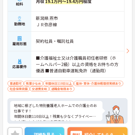
月収
19.1万円～19.4万円
程度
給料
新潟県 燕市
勤務地
ＪＲ弥彦線
契約社員・嘱託社員
雇用形態
■介護福祉士又は介護職員初任者研修（ホ
ームヘルパー2級）以上の資格をお持ちの方
応募要件
優遇 ■普通自動車運転免許（通勤用）
車通勤可
残業少なめ
年間休日110日以上
産休･育休･介護休暇取得実績あり
社会保険完備
交通費支給
退職金制度あり
地域に根ざした特別養護老人ホームでの介護士のお
仕事です！
年間休日数110日以上！残業も少なくプライベート
も大切にしながら働ける環境です！
ご興味ある方には、面接のポイントなど、さらに詳
細をお話致しますのでお気軽にご相談ください。
詳細を見る
無料
紹介してもらう