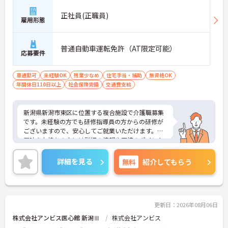
正社員(正職員)
雇用形態
普通自動車運転免許（AT限定可能）
応募要件
車通勤可
未経験OK
残業少なめ
住宅手当・補助
無資格OK
年間休日110日以上
社会保険完備
交通費支給
新潟県新潟市東区に位置する複合施設で介護職募集
です。未経験の方でも研修指導員の方からの研修が
ございますので、安心してご就業いただけます。ご
興味をお持ちの方には詳細の情報や面接のポイント
をお伝えしますのでお気軽にお問い合わせください
ませ。
詳細を見る
無料
紹介してもらう
更新日：2026年08月06日
株式会社アンビス医心館 新潟Ⅲ
株式会社アンビス