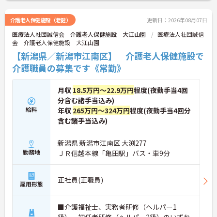
しながら腰を据えて働ける環境。利用者様一人ひと
りに寄り添ったケアを大切にしながら、自分らしい
介護老人保健施設（老健）
更新日：2026年08月07日
キャリアを築いていきたい方にぴったりの職場で
医療法人社団誠信会 介護老人保健施設 大江山園
医療法人社団誠信
す。
会 介護老人保健施設 大江山園
【新潟県／新潟市江南区】 介護老人保健施設で
介護職員の募集です《常勤》
月収
18.5万円～22.9万円
程度(夜勤手当4回
分含む諸手当込み)
給料
年収
265万円～324万円
程度(夜勤手当4回分
含む諸手当込み)
新潟県 新潟市江南区 大渕277
勤務地
ＪＲ信越本線「亀田駅」バス・車9分
正社員(正職員)
雇用形態
■介護福祉士、実務者研修（ヘルパー1