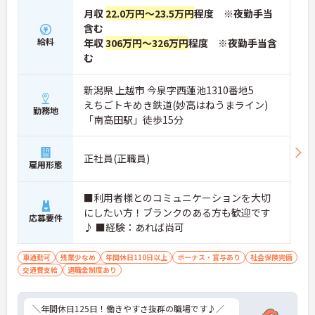
月収
22.0万円～23.5万円
程度 ※夜勤手当
含む
給料
年収
306万円～326万円
程度 ※夜勤手当含
む
新潟県 上越市 今泉字西蓮池1310番地5
えちごトキめき鉄道(妙高はねうまライン)
勤務地
「南高田駅」徒歩15分
正社員(正職員)
雇用形態
■利用者様とのコミュニケーションを大切
にしたい方！ブランクのある方も歓迎です
応募要件
♪ ■経験：あれば尚可
車通勤可
残業少なめ
年間休日110日以上
ボーナス・賞与あり
社会保険完備
交通費支給
退職金制度あり
＼年間休日125日！働きやすさ抜群の職場です♪／