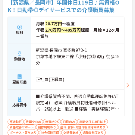
【新潟県／長岡市】年間休日119日♪無資格O
K！日勤帯◎デイサービスでの介護職員募集
月収
20.7万円
～程度
年収
270万円～405万円
程度 月給×12ヶ月
給料
＋賞与
新潟県 長岡市 喜多町978-1
京都市地下鉄東西線「小野(京都)駅」徒歩15
勤務地
分
正社員(正職員)
雇用形態
■介護系資格不問、普通自動車運転免許(AT
限定可) 必須 介護職員初任者研修(旧ヘル
応募要件
パー2級)以上 歓迎 ■経験：実務経験3年以
上 必須 ※無資格者：入社半年以内に会社
負担で認知症介護基礎研修受講
車通勤可
残業少なめ
無資格OK
日勤のみ
年間休日110日以上
資格取得サポート
研修制度あり
産休･育休･介護休暇取得実績あり
ボーナス・賞与あり
社会保険完備
交通費支給
退職金制度あり