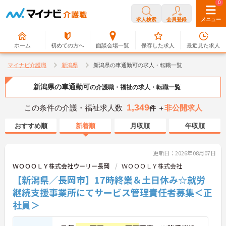
0
0
求人検索
会員登録
メニュー
ホーム
初めての方へ
面談会場一覧
保存した求人
最近見た求人
マイナビ介護職
新潟県
新潟県の車通勤可の求人・転職一覧
新潟県の車通勤可
の介護職・福祉の求人・転職一覧
1,349
この条件の介護・福祉求人数
非公開求人
件 ＋
おすすめ順
新着順
月収順
年収順
更新日：2026年08月07日
ＷＯＯＯＬＹ株式会社ウーリー長岡
ＷＯＯＯＬＹ株式会社
【新潟県／長岡市】17時終業＆土日休み☆就労
継続支援事業所にてサービス管理責任者募集＜正
社員＞