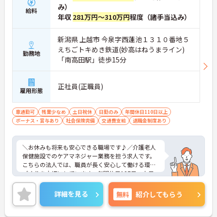
み）
給料
年収
281万円～310万円
程度（諸手当込み）
新潟県 上越市 今泉字西蓮池１３１０番地５
えちごトキめき鉄道(妙高はねうまライン)
勤務地
「南高田駅」徒歩15分
正社員(正職員)
雇用形態
車通勤可
残業少なめ
土日祝休
日勤のみ
年間休日110日以上
ボーナス・賞与あり
社会保険完備
交通費支給
退職金制度あり
＼お休みも将来も安心できる職場です♪／介護老人
保健施設でのケアマネジャー業務を担う求人です。
こちらの法人では、職員が長く安心して働ける環境
づくりを大切にしています。年間休日127日・土日
祝休みとお休みが充実しており、仕事とプライベー
トの両立を目指したい方にもおすすめです。また、
詳細を見る
無料
紹介してもらう
有給休暇・看護休暇・介護休暇は1時間単位で取得
可能なため、ご家庭の予定や急な用事にも柔軟に対
応できます。さらに定年は70歳と長く、経験を活か