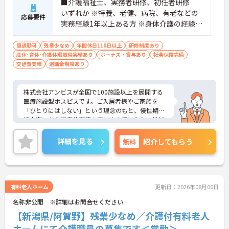
■介護福祉士、実務者研修、初任者研修
専門性を高められます
いずれか ※特養、老健、病院、有老などの
＜残業月7時間以下で身体の負担を軽減！＞
応募要件
・常勤で働くスタッフの比率が90パーセント以上と
実務経験1年以上ある方 ※身体介護の経験年
高く、急なシフト変更や無理な長時間勤務が発生し
以上ある方、機械浴の使用の経験のある方
にくい人員体制です
歓迎
車通勤可
残業少なめ
年間休日110日以上
研修制度あり
・訪問スケジュールに沿って施設内でのケアを行う
産休･育休･介護休暇取得実績あり
ボーナス・賞与あり
社会保険完備
ため、月平均の残業時間は5時間から7時間程度とか
交通費支給
退職金制度あり
なり少なめに抑えられます
・夜勤明けの翌日は原則としてお休みとなるシフト
編成が組まれており、しっかりと休息を取りながら
株式会社アンビスが全国で100施設以上を展開する
長期的な就業が可能です
医療施設型ホスピスです。ご入居者様やご家族を
＜評価制度でキャリアアップ＞
「ひとりにはしない」という理念のもと、慢性期や
・介護福祉士や初任者研修などの資格や実務経験、
終末期にあり医療依存度の高い方を受け入れ、地域
夜勤回数がしっかりと給与に反映されるためモチベ
医療を支える社会的意義の高い事業を推進していま
ーションを維持できます
す。現場には看護師が24時間常駐しています。急変
詳細を見る
無料
紹介してもらう
・年次を問わずリーダーや主任などのマネジメント
時の対応や医療行為は看護師が担当するため、初任
職へ昇格する事例も多数あり、腰を据えて長期的な
者研修や実務者研修の方も食事介助や入浴介助など
キャリア形成が可能です
の生活を支えるケアに専念できる環境です。多職種
で情報を共有し、一人で判断を抱え込まないチーム
連携の体制がしっかりと整っています。働き方の面
有料老人ホーム
更新日：2026年08月06日
では、夜勤明けの翌日が原則として公休となるほ
名称非公開 ※詳細はお問合せください
か、月平均の残業時間も5時間から7時間程度とかな
り少なめです。常勤スタッフの比率が90パーセント
【新潟県/阿賀野】残業少なめ／介護付有料老人
を超えているため急な勤務変更が発生しにくく、あ
ホームにて介護職員の募集です＜常勤＞