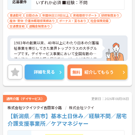
応募要件
いずれか必須 ■経験：不問
車通勤可
日勤のみ
年間休日110日以上
資格取得サポート
研修制度あり
産休･育休･介護休暇取得実績あり
ボーナス・賞与あり
社会保険完備
交通費支給
退職金制度あり
1983年の創業以来、40年以上にわたり日本の介護福
祉事業を牽引してきた業界トップクラスの大手グル
ープです。デイサービス事業において全国有数の規
模を誇り、訪問介護や居住系サービスなど多彩な事
業を展開することで、地域のあらゆるニーズにワン
ストップで応える体制を確立しています。ダイバー
詳細を見る
無料
紹介してもらう
シティ経営を積極的に推進し、多様な人材が能力を
発揮できる職場環境の構築に注力している点も大き
な特色です。また、大規模災害を見据えたBCP（事
業継続計画）の策定や独自の感染症対策ガイドライ
ンの運用など、お客様と従業員の双方を守るリスク
通所介護（デイサービス）
更新日：2026年08月06日
マネジメントも徹底されています。今後は、ご家族
株式会社ツクイツクイ吉田宮小路
株式会社ツクイ
がオンラインで情報を確認できるシステムや、AIを
活用した相談サービスの導入など、IT技術を積極的
【新潟県／燕市】基本土日休み／経験不問／居宅
に取り入れ、在宅生活の質の向上と従業員の業務効
介護支援事業所／ケアマネジャー
率化を両立する次世代型の介護サービスを追求して
いく方針です。安定した事業基盤と革新への意欲を
併せ持つ、長期的なキャリア形成に最適な法人で