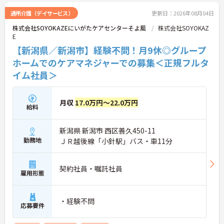
通所介護（デイサービス）
更新日：2026年08月04日
株式会社SOYOKAZEにいがたケアセンターそよ風
株式会社SOYOKAZ
E
【新潟県／新潟市】経験不問！月9休◎グループ
ホームでのケアマネジャーでの募集＜正規フルタ
イム社員＞
月収
17.0万円～22.0万円
給料
新潟県 新潟市 西区善久450-11
勤務地
ＪＲ越後線「小針駅」バス・車11分
契約社員・嘱託社員
雇用形態
・経験不問
応募要件