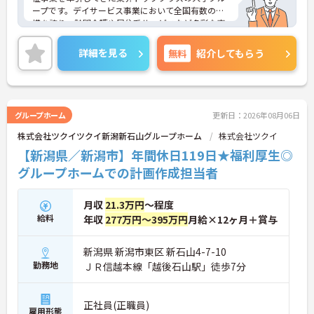
・公的資格取得・自己啓発支援制度が整っており働
ープです。デイサービス事業において全国有数の規
きながらケアマネジャーとしてのさらなるスキルア
模を誇り、訪問介護や居住系サービスなど多彩な事
ップを目指せます
業を展開することで、地域のあらゆるニーズにワン
ストップで応える体制を確立しています。ダイバー
詳細を見る
無料
紹介してもらう
【賞与過去実績最大105万円◎大手法人ならではの
シティ経営を積極的に推進し、多様な人材が能力を
充実した待遇や福利厚生が魅力です】
発揮できる職場環境の構築に注力している点も大き
・実績最大105万円の賞与やプラン数手当、特定事
な特色です。また、大規模災害を見据えたBCP（事
業所加算手当など日々の頑張りがしっかりと給与に
業継続計画）の策定や独自の感染症対策ガイドライ
還元されます
ンの運用など、お客様と従業員の双方を守るリスク
グループホーム
更新日：2026年08月06日
・勤続3年以上で対象となる退職金制度や宿泊費補
マネジメントも徹底されています。今後は、ご家族
助などが受けられる独自の福利厚生制度ツクイPLUS
株式会社ツクイツクイ新潟新石山グループホーム
株式会社ツクイ
がオンラインで情報を確認できるシステムや、AIを
を完備しています
活用した相談サービスの導入など、IT技術を積極的
【新潟県／新潟市】年間休日119日★福利厚生◎
・社内規定の範囲内で髪色や髪型をはじめネイルや
に取り入れ、在宅生活の質の向上と従業員の業務効
グループホームでの計画作成担当者
まつげエクステが自由であり個性を大切にしながら
率化を両立する次世代型の介護サービスを追求して
自分らしく働けます
いく方針です。安定した事業基盤と革新への意欲を
併せ持つ、長期的なキャリア形成に最適な法人で
月収
21.3万円
～程度
す。
給料
年収
277万円～395万円
月給×12ヶ月＋賞与
★おすすめPOINT★
・基本土日休みをベースとした週休2日制に加え、
新潟県 新潟市東区 新石山4-7-10
月1回のリフレッシュ休暇が用意されています。ま
勤務地
ＪＲ信越本線「越後石山駅」徒歩7分
た、未就学児をお持ちの方にはこども休暇が付与さ
れるなど、ライフステージの変化に寄り添う制度を
活用し、ご自身の生活を大切にしながら働き続ける
正社員(正職員)
雇用形態
ことができます。