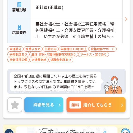
正社員(正職員)
雇用形態
■社会福祉士・社会福祉主事任用資格・精
神保健福祉士・介護支援専門員・介護福祉
応募要件
士 いずれか必須 ※介護福祉士の場合、
介護保険サービス事業所において、介護職
員として常勤で5年以上の勤務実績がある者
車通勤可
残業少なめ
日勤のみ
年間休日110日以上
資格取得サポート
研修制度あり
産休･育休･介護休暇取得実績あり
（合算、通算可） ■経験：相談員業務経験
ボーナス・賞与あり
社会保険完備
交通費支給
退職金制度あり
（年数問わず）
全国47都道府県に展開し40年以上の歴史を持つ業界
トップクラスの安定法人で生活相談員を募集してい
ます。夜勤なしの日勤のみで年間休日119日を確保
しておりリフレッシュ休暇やこども休暇などライフ
ステージに合わせた働き方が可能です。処遇改善手
当の全額還元や実績最大185万円の賞与に加え配偶
詳細を見る
無料
紹介してもらう
者1万円などの手厚い扶養手当をご用意しています。
独自の福利厚生制度によるお祝い金や宿泊費補助な
どスタッフの生活を支える制度も充実しています。
髪色やネイルも自由でご自身の個性を大切にしなが
らのびのびと働ける風通しの良い職場です。階層別