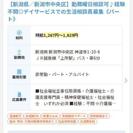
なるサービス種別へのキャリアチェンジにも挑戦で
【新潟県／新潟市中央区】勤務曜日相談可♪経験
きます。
不問◎デイサービスでの生活相談員募集《パー
ト》
時給
1,267円～1,629円
給料
新潟県 新潟市中央区 神道寺1-10-6
勤務地
ＪＲ越後線「上所駅」バス・車6分
非常勤・パート・アルバイト
雇用形態
■社会福祉主事任用資格・介護福祉士・介
護支援専門員・精神保健福祉士・社会福祉
応募要件
士 いずれか必須 ■経験：不問 ※介護福祉
士の場合は、介護保険サービス事業所にお
いて、介護職員として常勤で5年以上の勤務
車通勤可
未経験OK
残業少なめ
資格取得サポート
研修制度あり
産休･育休･介護休暇取得実績あり
実績が必須（合算、通算：可）
社会保険完備
交通費支給