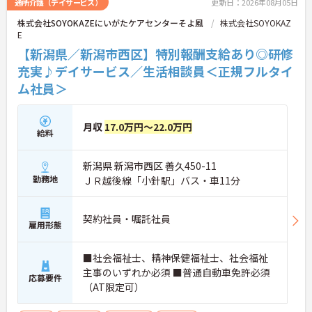
通所介護（デイサービス）
更新日：2026年08月05日
したい方にも安心の職場です。
株式会社SOYOKAZEにいがたケアセンターそよ風
株式会社SOYOKAZ
E
■ 残業ほぼなしで無理なく働ける！
【新潟県／新潟市西区】特別報酬支給あり◎研修
充実♪デイサービス／生活相談員＜正規フルタイ
日々の働きやすさを大切にしている環境です。
ム社員＞
・シフト制で毎月の公休をしっかり確保
・年間休日107日＋リフレッシュ休暇あり
→ プライベートとのバランスも取りやすい職場です
月収
17.0万円～22.0万円
給料
■ 未経験から相談員デビューOK！
初めての方も安心してスタートできます。
新潟県 新潟市西区 善久450-11
・資格があれば未経験から挑戦可能
勤務地
ＪＲ越後線「小針駅」バス・車11分
・OJT中心で先輩がしっかりフォロー
・研修や面談で継続的にスキルアップ
→ 一歩ずつ成長できる体制が整っています
契約社員・嘱託社員
雇用形態
■ 地域とつながるやりがいのある仕事
■社会福祉士、精神保健福祉士、社会福祉
幅広い役割で活躍できるポジションです。
主事のいずれか必須 ■普通自動車免許必須
・ケアプラン調整や契約対応に関われる
応募要件
（AT限定可）
・医療機関や地域との連携業務あり
・現場サポートにも携われる環境
→ 多職種と関わりながら視野を広げられます