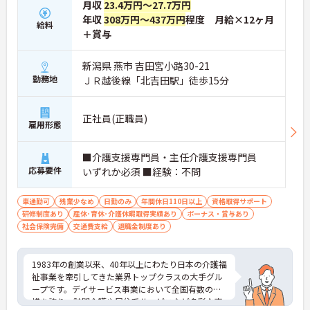
月収
23.4万円～27.7万円
す。
年収
308万円～437万円
程度 月給×12ヶ月
給料
＋賞与
★おすすめPOINT★
【土日休み×残業月平均3時間！ワークライフバラ
ンスを大切にできる環境です】
新潟県 燕市 吉田宮小路30-21
・基本土日休みで年間休日116日が確保されており
勤務地
ＪＲ越後線「北吉田駅」徒歩15分
日勤のみのお仕事のため生活リズムを整えやすいで
す
・毎月付与されるリフレッシュ休暇を活用し連休の
正社員(正職員)
雇用形態
取得も可能でプライベートの時間もしっかりと確保
できます
・くるみん認定企業として未就学児向けのこども休
■介護支援専門員・主任介護支援専門員
暇や育休取得実績など子育てと両立しやすい制度が
応募要件
いずれか必須 ■経験：不問
充実しています
【主任ケアマネ複数名在籍！手厚いフォロー体制で
車通勤可
残業少なめ
日勤のみ
年間休日110日以上
資格取得サポート
未経験やブランクがある方も安心です】
研修制度あり
産休･育休･介護休暇取得実績あり
ボーナス・賞与あり
・困難事例があった際も主任ケアマネジャーと情報
社会保険完備
交通費支給
退職金制度あり
共有やケース検討ができ必要に応じて同行訪問など
のサポートを受けられます
・一人ひとりの仕事量や状況に合わせて管理者が新
1983年の創業以来、40年以上にわたり日本の介護福
規の受け入れを調整するため業務過多にならず無理
祉事業を牽引してきた業界トップクラスの大手グル
なく働けます
ープです。デイサービス事業において全国有数の規
・公的資格取得・自己啓発支援制度が整っており働
模を誇り、訪問介護や居住系サービスなど多彩な事