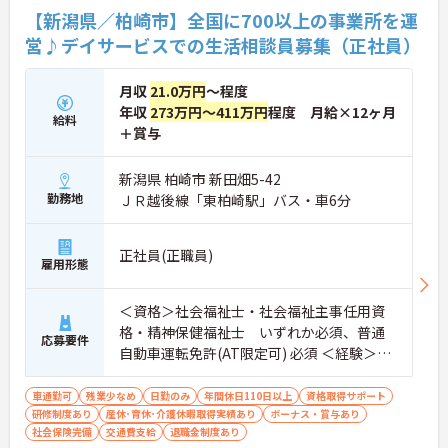
す。
【新潟県／柏崎市】全国に700以上の事業所を運
営♪デイサービスでの生活相談員募集（正社員）
月収
21.0万円
～程度
年収
273万円～411万円
程度 月給×12ヶ月
給料
＋賞与
新潟県 柏崎市 新田畑5-42
勤務地
ＪＲ越後線「東柏崎駅」バス・車6分
正社員(正職員)
雇用形態
＜資格＞社会福祉士・社会福祉主事任用資
格・精神保健福祉士 いずれか必須、普通
応募要件
自動車運転免許(AT限定可) 必須 ＜経験＞不
問
車通勤可
残業少なめ
日勤のみ
年間休日110日以上
資格取得サポート
研修制度あり
産休･育休･介護休暇取得実績あり
ボーナス・賞与あり
社会保険完備
交通費支給
退職金制度あり