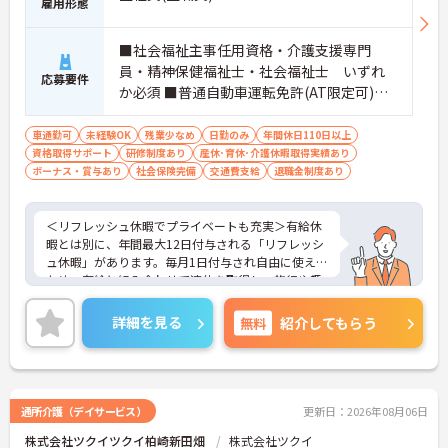
雇用形態
■社会福祉主事任用資格・介護支援専門
員・精神保健福祉士・社会福祉士 いずれ
応募要件
か必須 ■普通自動車運転免許(AT限定可)
必須 ■経験：不問
車通勤可
未経験OK
残業少なめ
日勤のみ
年間休日110日以上
資格取得サポート
研修制度あり
産休･育休･介護休暇取得実績あり
ボーナス・賞与あり
社会保険完備
交通費支給
退職金制度あり
＜リフレッシュ休暇でプライベートも充実＞有給休
暇とは別に、年間最大12日付与される「リフレッシ
ュ休暇」があります。毎月1日付与され自由に使える
ため、有給と組み合わせて連休を取得し、旅行や趣
味を楽しむスタッフも多くいます。夜勤がなく日勤
のみの勤務なので、生活リズムも整えやすく、仕事
詳細を見る
無料
紹介してもらう
とプライベートのメリハリをつけて無理なく働けま
す。
＜将来を見据えた多彩なキャリアパスと待遇＞「介
護のスペシャリスト」「管理職」「他職種へのチャ
レンジ」など、希望に合わせた多彩なキャリアプラ
通所介護（デイサービス）
更新日：2026年08月06日
ンが用意されています。階層別の研修や資格取得支
株式会社ツクイツクイ柏崎新田畑
株式会社ツクイ
援制度があり、働きながらスキルアップが可能で