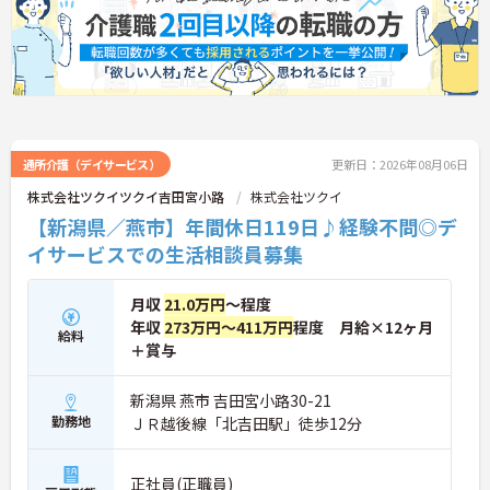
研修や資格取得支援制度が整っているため有資格者
の方がこれまでのご経験を活かしながら将来の管理
職やスペシャリストへと着実にキャリアアップを目
指せるやりがいのある環境です。
★おすすめPOINT★
【ワークライフバランスの充実】
・夜勤なしの日勤のみで年間休日119日を確保 ・リ
フレッシュ休暇やこども休暇など特別休暇が充実
通所介護（デイサービス）
更新日：2026年08月06日
・産休育休や産後パパ育休制度など子育て支援体制
株式会社ツクイツクイ吉田宮小路
株式会社ツクイ
が万全
【新潟県／燕市】年間休日119日♪経験不問◎デ
【安心の高待遇と福利厚生】
・処遇改善手当を毎月および半期末手当として全額
イサービスでの生活相談員募集
還元 ・配偶者1万円や満18歳未満の子5千円の手厚
い扶養手当を支給
・結婚・出生・入学のお祝い金やヘルスチェック補
月収
21.0万円
～程度
助など独自の福利厚生制度を用意
年収
273万円～411万円
程度 月給×12ヶ月
給料
【資格を活かせるキャリアアップ環境】
＋賞与
・公的資格取得や自己啓発支援制度を活用しスキル
アップが可能
新潟県 燕市 吉田宮小路30-21
・管理職や他職種への転換など多彩なキャリアプラ
ンを用意
勤務地
ＪＲ越後線「北吉田駅」徒歩12分
・髪色やネイルなどが自由で個性を大切にできる社
風
正社員(正職員)