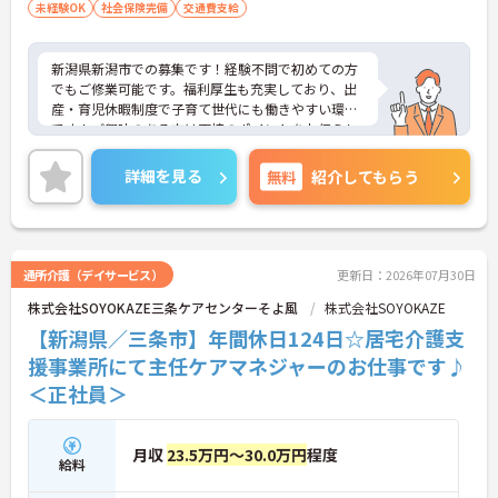
未経験OK
社会保険完備
交通費支給
新潟県新潟市での募集です！経験不問で初めての方
でもご修業可能です。福利厚生も充実しており、出
産・育児休暇制度で子育て世代にも働きやすい環境
です！ご興味のある方は面接のポイントをお伝えし
ますのでお気軽にお問い合わせください。
詳細を見る
無料
紹介してもらう
通所介護（デイサービス）
更新日：2026年07月30日
株式会社SOYOKAZE三条ケアセンターそよ風
株式会社SOYOKAZE
【新潟県／三条市】年間休日124日☆居宅介護支
援事業所にて主任ケアマネジャーのお仕事です♪
＜正社員＞
月収
23.5万円～30.0万円
程度
給料