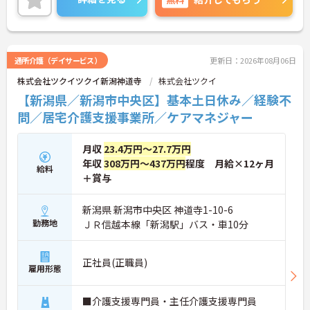
暇もありプライベートとの両立も可能♪
社内研修制度も充実しており、キャリアアップを目
指す方にもおすすめです。
ご興味のある方には、面接対策ポイントなどさらに
詳細をお話いたしますので、お気軽にご相談くださ
通所介護（デイサービス）
更新日：2026年08月06日
い。
株式会社ツクイツクイ新潟神道寺
株式会社ツクイ
【新潟県／新潟市中央区】基本土日休み／経験不
問／居宅介護支援事業所／ケアマネジャー
月収
23.4万円～27.7万円
年収
308万円～437万円
程度 月給×12ヶ月
給料
＋賞与
新潟県 新潟市中央区 神道寺1-10-6
勤務地
ＪＲ信越本線「新潟駅」バス・車10分
正社員(正職員)
雇用形態
■介護支援専門員・主任介護支援専門員