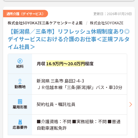
い！
通所介護（デイサービス）
更新日：2026年07月29日
株式会社SOYOKAZE三条ケアセンターそよ風
株式会社SOYOKAZE
【新潟県／三条市】リフレッシュ休暇制度あり◎
デイサービスにおける介護のお仕事＜正規フルタ
イム社員＞
月収
16.9万円～20.0万円
程度
給料
新潟県 三条市 島田2-4-3
勤務地
ＪＲ信越本線「三条(新潟)駅」バス・車10分
契約社員・嘱託社員
雇用形態
■介護資格：不問 ■実務経験：不問 ■普通
応募要件
自動車運転免許