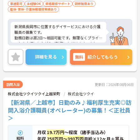
車通勤可
未経験OK
資格取得サポート
研修制度あり
産休･育休･介護休暇取得実績あり
新潟県長岡市に位置するデイサービスにおける介護
職員の募集です。
勤務日数は週2日～相談可能です。無理なくプライベ
ートを大切にしながらご勤務いただけます。また、
未経験の方も歓迎です。ご利用者に寄り添って介護
サービスの提供を行っていただける方を募集してい
詳細を見る
無料
紹介してもらう
ます。
ご興味のある方には、面接対策ポイントなど、さら
に詳細をご案内しますのでお気軽にご相談くださ
い！
訪問入浴
更新日：2026年08月06日
株式会社ツクイツクイ上越栄町
株式会社ツクイ
【新潟県／上越市】日勤のみ♪福利厚生充実◎訪
問入浴介護職員(オペレーター)の募集！＜正社員
＞
月収
19.7万円
～程度（諸手当込み）
給料
年収
258万円～393万円
月給×12ヶ月＋賞与