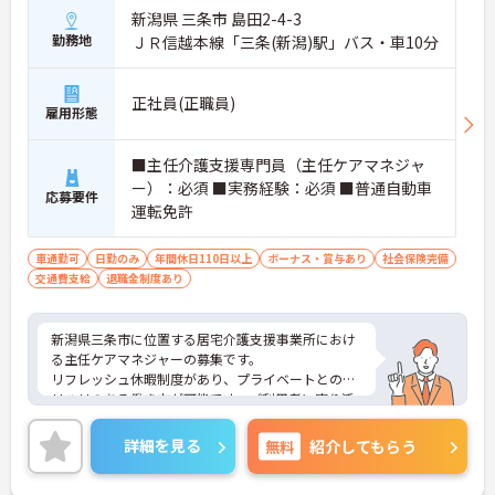
新潟県 三条市 島田2-4-3
勤務地
ＪＲ信越本線「三条(新潟)駅」バス・車10分
正社員(正職員)
雇用形態
■主任介護支援専門員（主任ケアマネジャ
ー）：必須 ■実務経験：必須 ■普通自動車
応募要件
運転免許
車通勤可
日勤のみ
年間休日110日以上
ボーナス・賞与あり
社会保険完備
交通費支給
退職金制度あり
新潟県三条市に位置する居宅介護支援事業所におけ
る主任ケアマネジャーの募集です。
リフレッシュ休暇制度があり、プライベートとのメ
リハリのある働き方が可能です。ご利用者に寄り添
ってサービスの提供を行っていただける方を募集し
ています。
詳細を見る
無料
紹介してもらう
ご興味のある方には、面接対策ポイントなど、さら
に詳細をご案内しますのでお気軽にご相談くださ