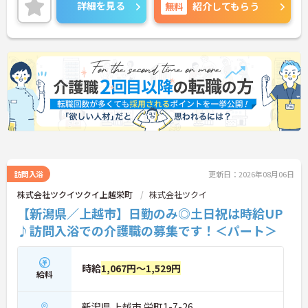
父子育児手当があり子育て中の方も安心して働けま
詳細を見る
無料
紹介してもらう
す。土祝は時給が100円アップしお祝い金などの福
利厚生も充実しています。業務は看護職員を含む3名
体制で行うため安心して取り組むことができ運転免
許や資格を活かして活躍できます。髪色やネイルも
自由で自分らしく働ける風通しの良い社風です。過
去3年で400名以上の正社員登用実績（※2026年5月
時点）があり資格取得支援制度も完備しているため
パートから正社員を目指し着実にキャリアアップで
きるやりがいのある環境です。
★おすすめPOINT★
◆ヘルパー・オペレーター・看護職員の「3名1チー
ム」で行います。頼れる先輩スタッフと常に一緒に
ケアを行うため、介護業界が初めての方や無資格の
訪問入浴
更新日：2026年08月06日
方でも安心してスタートできるのが特徴です。お客
株式会社ツクイツクイ上越栄町
株式会社ツクイ
様から直接「ありがとう」と感謝の言葉をいただけ
【新潟県／上越市】日勤のみ◎土日祝は時給UP
る機会も多く、日々やりがいを感じながら働けま
す。
♪訪問入浴での介護職の募集です！＜パート＞
◆夜勤がなく「日勤のみ」のお仕事なので、ご家庭
やプライベートとの両立がしやすい職場です。勤務
や時間の相談が可能で、WワークもOK！「今は少し
時給
1,067円～1,529円
ずつ働いて、子育てが落ち着いたら日数を増やした
給料
い」という希望も叶います。過去3年間で700名以上
が正社員に登用されており、ライフステージに合わ
新潟県 上越市 栄町1-7-26