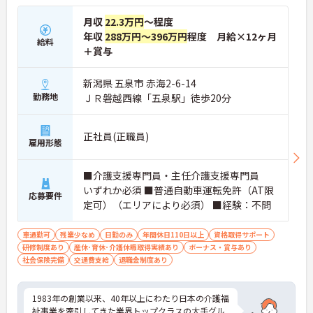
いく方針です。安定した事業基盤と革新への意欲を
まつげエクステが自由であり個性を大切にしながら
併せ持つ、長期的なキャリア形成に最適な法人で
自分らしく働けます
月収
22.3万円
～程度
す。
年収
288万円～396万円
程度 月給×12ヶ月
給料
＋賞与
★おすすめPOINT★
【土日休み×残業月平均3時間！ワークライフバラ
ンスを大切にできる環境です】
新潟県 五泉市 赤海2-6-14
・基本土日休みで年間休日116日が確保されており
勤務地
ＪＲ磐越西線「五泉駅」徒歩20分
日勤のみのお仕事のため生活リズムを整えやすいで
す
・毎月付与されるリフレッシュ休暇を活用し連休の
正社員(正職員)
雇用形態
取得も可能でプライベートの時間もしっかりと確保
できます
・くるみん認定企業として未就学児向けのこども休
■介護支援専門員・主任介護支援専門員
暇や育休取得実績など子育てと両立しやすい制度が
いずれか必須 ■普通自動車運転免許（AT限
充実しています
応募要件
定可）（エリアにより必須） ■経験：不問
【主任ケアマネ複数名在籍！手厚いフォロー体制で
未経験やブランクがある方も安心です】
車通勤可
残業少なめ
日勤のみ
年間休日110日以上
資格取得サポート
・困難事例があった際も主任ケアマネジャーと情報
研修制度あり
産休･育休･介護休暇取得実績あり
ボーナス・賞与あり
共有やケース検討ができ必要に応じて同行訪問など
社会保険完備
交通費支給
退職金制度あり
のサポートを受けられます
・一人ひとりの仕事量や状況に合わせて管理者が新
規の受け入れを調整するため業務過多にならず無理
1983年の創業以来、40年以上にわたり日本の介護福
なく働けます
祉事業を牽引してきた業界トップクラスの大手グル