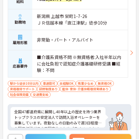
給料
新潟県 上越市 栄町1-7-26
勤務地
ＪＲ信越本線「直江津駅」徒歩10分
非常勤・パート・アルバイト
雇用形態
■介護系資格不問 ※無資格者:入社半年以内
に会社負担で認知症介護基礎研修受講 ■経
応募要件
験：不問
駅から徒歩10分以内
車通勤可
未経験OK
残業少なめ
無資格OK
資格取得サポート
研修制度あり
産休･育休･介護休暇取得実績あり
社会保険完備
交通費支給
全国47都道府県に展開し40年以上の歴史を持つ業界
トップクラスの安定法人で訪問入浴オペレーターを
募集しています。夜勤なしの日勤のみで週3日程度か
ら曜日相談ができ日曜定休のためプライベートとの
両立が可能です。企業主導型保育施設の利用枠や母