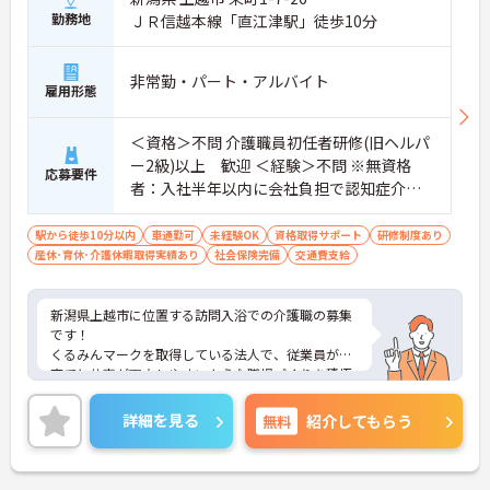
せた働き方が選べます。
勤務地
ＪＲ信越本線「直江津駅」徒歩10分
◆社内ガイドラインの範囲内で髪色や髪型が自由で
す！ネイルやまつげエクステ、ひげもOKなので、お
しゃれを我慢することなく、自分らしくのびのびと
非常勤・パート・アルバイト
活躍できます。
雇用形態
＜資格＞不問 介護職員初任者研修(旧ヘルパ
ー2級)以上 歓迎 ＜経験＞不問 ※無資格
応募要件
者：入社半年以内に会社負担で認知症介護
基礎研修受講
駅から徒歩10分以内
車通勤可
未経験OK
資格取得サポート
研修制度あり
産休･育休･介護休暇取得実績あり
社会保険完備
交通費支給
新潟県上越市に位置する訪問入浴での介護職の募集
です！
くるみんマークを取得している法人で、従業員が子
育てと仕事が両立しやすいような職場づくりを積極
的に行っています。
ご興味ある方には、面接対策ポイントなど、さらに
詳細を見る
無料
紹介してもらう
詳細をお話しいたしますのでお気軽にご相談くださ
い！