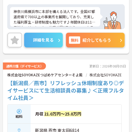
神奈川県横浜市に本部を構える法人です。全国47都
道府県で700以上の事業所を展開しており、充実し
た福利厚生・研修制度も魅力です♪年間休日は110
日以上、リフレッシュ休暇が月1日あり、ワークラ
イフバランスを重視される方にもおすすめです。ご
興味のある方には、面接対策ポイントなど、さらに
詳細を見る
無料
紹介してもらう
詳細をお話しいたしますのでお気軽にご相談くださ
い！
通所介護（デイサービス）
更新日：2026年08月05日
株式会社SOYOKAZEつばめケアセンターそよ風
株式会社SOYOKAZE
【新潟県／燕市】リフレッシュ休暇制度あり◎デ
イサービスにて生活相談員の募集♪＜正規フルタ
イム社員＞
月収
21.0万円～25.0万円
給料
新潟県 燕市 東太田6814