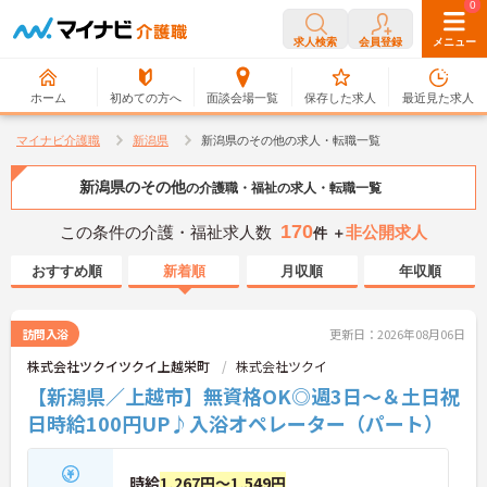
0
0
求人検索
会員登録
メニュー
ホーム
初めての方へ
面談会場一覧
保存した求人
最近見た求人
マイナビ介護職
新潟県
新潟県のその他の求人・転職一覧
新潟県のその他
の介護職・福祉の求人・転職一覧
170
この条件の介護・福祉求人数
非公開求人
件 ＋
おすすめ順
新着順
月収順
年収順
訪問入浴
更新日：2026年08月06日
株式会社ツクイツクイ上越栄町
株式会社ツクイ
【新潟県／上越市】無資格OK◎週3日～＆土日祝
日時給100円UP♪入浴オペレーター（パート）
時給
1,267円～1,549円