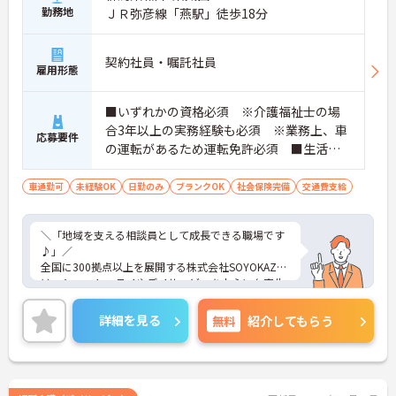
勤務地
ＪＲ弥彦線「燕駅」徒歩18分
契約社員・嘱託社員
雇用形態
■いずれかの資格必須 ※介護福祉士の場
合3年以上の実務経験も必須 ※業務上、車
応募要件
の運転があるため運転免許必須 ■生活相
談員の経験あれば尚可 ■未経験・ブラン
ク可
車通勤可
未経験OK
日勤のみ
ブランクOK
社会保険完備
交通費支給
＼「地域を支える相談員として成長できる職場です
♪」／
全国に300拠点以上を展開する株式会社SOYOKAZE
は、ショートステイやデイサービスを中心に在宅生
活を支えるサービスを幅広く提供しています。ご利
用者様やご家族の意向を大切にしながら、相談業務
詳細を見る
無料
紹介してもらう
と現場支援がしっかり連動する体制を整えているの
が特徴です。医療機関や地域資源とも連携し、地域
での生活を続けるためのサポートに一貫して関われ
る点も魅力。未経験からでも段階的に成長できる環
境が整っているので、これから相談員にチャレンジ