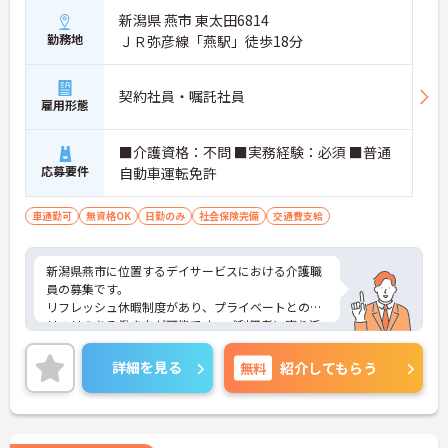
新潟県 燕市 東太田6814
勤務地
ＪＲ弥彦線「燕駅」徒歩18分
契約社員・嘱託社員
雇用形態
■介護資格：不問 ■実務経験：必須 ■普通
応募要件
自動車運転免許
車通勤可
無資格OK
日勤のみ
社会保険完備
交通費支給
新潟県燕市に位置するデイサービスにおける介護職
員の募集です。
リフレッシュ休暇制度があり、プライベートとのメ
リハリのある働き方が可能です。ご利用者に寄り添
ってサービスの提供を行っていただける方を募集し
ています。
詳細を見る
無料
紹介してもらう
ご興味のある方には、面接対策ポイントなど、さら
に詳細をご案内しますのでお気軽にご相談くださ
い！