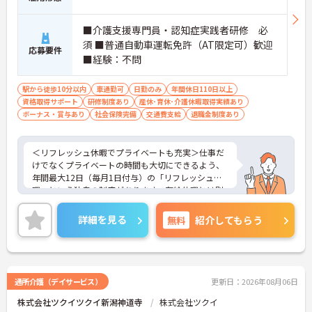
・実務未経験の方も安心できるよう、専任の指導担
当者によるOJT研修や、段階に応じたオンライン・
■介護支援専門員・認知症実践者研修 必
階層別研修が用意されています。40年以上の歴史を
須 ■普通自動車運転免許（AT限定可）歓迎
持つ大手法人のノウハウを吸収しながら、着実に専
応募要件
■経験：不問
門職としてのキャリアを広げていくことが可能で
す。
・独自の福利厚生制度「ツクイPLUS」により、結
駅から徒歩10分以内
車通勤可
日勤のみ
年間休日110日以上
婚・出生・入学時の給付金（5,000円～2万円）や、
資格取得サポート
研修制度あり
産休･育休･介護休暇取得実績あり
年1回7,000円の宿泊費補助、最大1万円のヘルスチ
ボーナス・賞与あり
社会保険完備
交通費支給
退職金制度あり
ェック補助など、従業員の生活を豊かにするサポー
トが充実しています。また、扶養手当（配偶者1万
円、満18歳未満の子5千円）やプラン数に応じた手
＜リフレッシュ休暇でプライベートも充実＞仕事だ
当が支給されるほか、退職金制度（勤続3年以上）
けでなくプライベートの時間も大切にできるよう、
や自己啓発支援制度も完備されており、長期的な生
年間最大12日（毎月1日付与）の「リフレッシュ休
活設計を描きやすい環境です。
暇」という独自の制度があります。有給休暇とは別
に付与されるため、これらを組み合わせて連休を取
得し、旅行や趣味を楽しむスタッフも多くいます。
詳細を見る
無料
紹介してもらう
＜多彩なキャリアパス！あなたの挑戦を応援します
＞全国に事業を展開する大手企業の同社だからこ
そ、描けるキャリアは無限大です。管理職を目指す
道や、専門性をさらに高める道など、一人ひとりの
目標に合わせた成長を会社がバックアップします。
通所介護（デイサービス）
更新日：2026年08月06日
資格取得支援制度や研修制度も充実しており、働き
株式会社ツクイツクイ新潟神道寺
株式会社ツクイ
ながらスキルアップが可能。また、希望があれば異