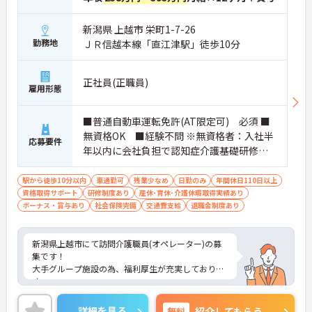
新潟県 上越市 栄町1-7-26
勤務地
ＪＲ信越本線「直江津駅」徒歩10分
正社員(正職員)
雇用形態
■普通自動車運転免許(AT限定可) 必須 ■
無資格OK ■経験不問 ※無資格者：入社半
応募要件
年以内に会社負担で認知症介護基礎研修受
講
駅から徒歩10分以内
車通勤可
残業少なめ
日勤のみ
年間休日110日以上
資格取得サポート
研修制度あり
産休･育休･介護休暇取得実績あり
ボーナス・賞与あり
社会保険完備
交通費支給
退職金制度あり
新潟県上越市にて訪問介護職員(オペレーター)の募
集です！
大手グループ施設の為、福利厚生が充実しておりま
す。
ヘルパー・オペレーター・看護職員の3名体制で安
心して業務ができます。日勤のみでリフレッシュ休
詳細を見る
無料
紹介してもらう