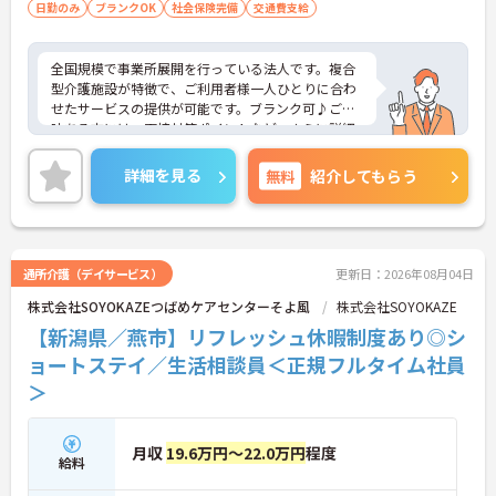
日勤のみ
ブランクOK
社会保険完備
交通費支給
■ 頑張りが見える評価制度が魅力！
全国規模で事業所展開を行っている法人です。複合
やりがいにつながる仕組みがあります。
型介護施設が特徴で、ご利用者様一人ひとりに合わ
・年2回の寸志あり◎
せたサービスの提供が可能です。ブランク可♪ご興
・賞与とは別に特別報酬制度あり
味ある方には、面接対策ポイントなど、さらに詳細
・チームワークや日々の貢献も評価対象
をお話しいたしますのでお気軽にご相談ください！
→ モチベーションを維持しやすい職場です
詳細を見る
無料
紹介してもらう
通所介護（デイサービス）
更新日：2026年08月04日
株式会社SOYOKAZEつばめケアセンターそよ風
株式会社SOYOKAZE
【新潟県／燕市】リフレッシュ休暇制度あり◎シ
ョートステイ／生活相談員＜正規フルタイム社員
＞
月収
19.6万円～22.0万円
程度
給料