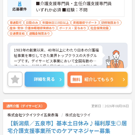
・くるみん認定企業として未就学児向けのこども休
■介護支援専門員・主任介護支援専門員
暇や育休取得実績など子育てと両立しやすい制度が
応募要件
いずれか必須 ■経験：不問
充実しています
車通勤可
日勤のみ
年間休日110日以上
資格取得サポート
研修制度あり
【主任ケアマネ複数名在籍！手厚いフォロー体制で
産休･育休･介護休暇取得実績あり
ボーナス・賞与あり
社会保険完備
未経験やブランクがある方も安心です】
交通費支給
退職金制度あり
・困難事例があった際も主任ケアマネジャーと情報
共有やケース検討ができ必要に応じて同行訪問など
のサポートを受けられます
1983年の創業以来、40年以上にわたり日本の介護福
・一人ひとりの仕事量や状況に合わせて管理者が新
祉事業を牽引してきた業界トップクラスの大手グル
規の受け入れを調整するため業務過多にならず無理
ープです。デイサービス事業において全国有数の規
なく働けます
模を誇り、訪問介護や居住系サービスなど多彩な事
・公的資格取得・自己啓発支援制度が整っており働
業を展開することで、地域のあらゆるニーズにワン
きながらケアマネジャーとしてのさらなるスキルア
ストップで応える体制を確立しています。ダイバー
ップを目指せます
詳細を見る
無料
紹介してもらう
シティ経営を積極的に推進し、多様な人材が能力を
発揮できる職場環境の構築に注力している点も大き
【賞与過去実績最大105万円◎大手法人ならではの
な特色です。また、大規模災害を見据えたBCP（事
充実した待遇や福利厚生が魅力です】
業継続計画）の策定や独自の感染症対策ガイドライ
・実績最大105万円の賞与やプラン数手当、特定事
ンの運用など、お客様と従業員の双方を守るリスク
業所加算手当など日々の頑張りがしっかりと給与に
通所介護（デイサービス）
更新日：2026年08月06日
マネジメントも徹底されています。今後は、ご家族
還元されます
株式会社ツクイツクイ五泉赤海
株式会社ツクイ
がオンラインで情報を確認できるシステムや、AIを
・勤続3年以上で対象となる退職金制度や宿泊費補
活用した相談サービスの導入など、IT技術を積極的
【新潟県／五泉市】基本土日休み♪福利厚生◎居
助などが受けられる独自の福利厚生制度ツクイPLUS
に取り入れ、在宅生活の質の向上と従業員の業務効
を完備しています
宅介護支援事業所でのケアマネジャー募集
率化を両立する次世代型の介護サービスを追求して
・社内規定の範囲内で髪色や髪型をはじめネイルや