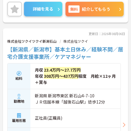
きながらケアマネジャーとしてのさらなるスキルア
業を展開することで、地域のあらゆるニーズにワン
ップを目指せます
ストップで応える体制を確立しています。ダイバー
詳細を見る
無料
紹介してもらう
シティ経営を積極的に推進し、多様な人材が能力を
【賞与過去実績最大105万円◎大手法人ならではの
発揮できる職場環境の構築に注力している点も大き
充実した待遇や福利厚生が魅力です】
な特色です。また、大規模災害を見据えたBCP（事
・実績最大105万円の賞与やプラン数手当、特定事
業継続計画）の策定や独自の感染症対策ガイドライ
業所加算手当など日々の頑張りがしっかりと給与に
ンの運用など、お客様と従業員の双方を守るリスク
更新日：2026年08月06日
還元されます
マネジメントも徹底されています。今後は、ご家族
株式会社ツクイツクイ新潟石山
株式会社ツクイ
・勤続3年以上で対象となる退職金制度や宿泊費補
がオンラインで情報を確認できるシステムや、AIを
【新潟県／新潟市】基本土日休み／経験不問／居
助などが受けられる独自の福利厚生制度ツクイPLUS
活用した相談サービスの導入など、IT技術を積極的
を完備しています
に取り入れ、在宅生活の質の向上と従業員の業務効
宅介護支援事業所／ケアマネジャー
・社内規定の範囲内で髪色や髪型をはじめネイルや
率化を両立する次世代型の介護サービスを追求して
まつげエクステが自由であり個性を大切にしながら
いく方針です。安定した事業基盤と革新への意欲を
自分らしく働けます
月収
23.4万円～27.7万円
併せ持つ、長期的なキャリア形成に最適な法人で
す。
年収
308万円～437万円
程度 月給×12ヶ月
給料
＋賞与
★おすすめPOINT★
【土日休み×残業月平均3時間！ワークライフバラ
新潟県 新潟市東区 新石山4-7-10
ンスを大切にできる環境です】
勤務地
ＪＲ信越本線「越後石山駅」徒歩12分
・基本土日休みで年間休日116日が確保されており
日勤のみのお仕事のため生活リズムを整えやすいで
す
・毎月付与されるリフレッシュ休暇を活用し連休の
正社員(正職員)
雇用形態
取得も可能でプライベートの時間もしっかりと確保
できます