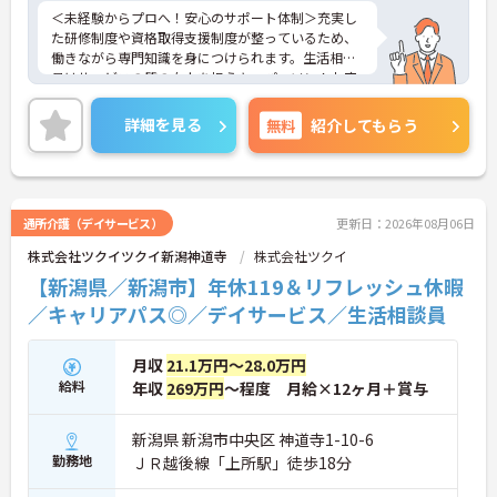
＜未経験からプロへ！安心のサポート体制＞充実し
た研修制度や資格取得支援制度が整っているため、
働きながら専門知識を身につけられます。生活相談
員はサービスの質の向上を担うキーパーソン！お客
様やご家族との関わりを通じて、自分自身の人間性
も磨いていけるやりがいのあるお仕事です。
詳細を見る
無料
紹介してもらう
＜夜勤なしでプライベートも充実！柔軟な働き方＞
勤務曜日は相談可能♪ライフスタイルに合わせた働
き方が可能です。産休・育休制度も整っており、長
く安心して働ける環境です。
通所介護（デイサービス）
更新日：2026年08月06日
株式会社ツクイツクイ新潟神道寺
株式会社ツクイ
【新潟県／新潟市】年休119＆リフレッシュ休暇
／キャリアパス◎／デイサービス／生活相談員
月収
21.1万円～28.0万円
給料
年収
269万円
～程度 月給×12ヶ月＋賞与
新潟県 新潟市中央区 神道寺1-10-6
勤務地
ＪＲ越後線「上所駅」徒歩18分