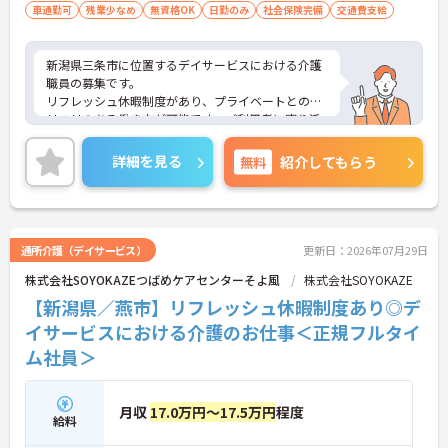
車通勤可
残業少なめ
無資格OK
日勤のみ
社会保険完備
交通費支給
新潟県三条市に位置するデイサービスにおける介護
職員の募集です。
リフレッシュ休暇制度があり、プライベートとのメ
リハリのある働き方が可能です。ご利用者に寄り添
ってサービスの提供を行っていただける方を募集し
ています。
詳細を見る
無料
紹介してもらう
ご興味のある方には、面接対策ポイントなど、さら
に詳細をご案内しますのでお気軽にご相談くださ
い！
通所介護（デイサービス）
更新日：2026年07月29日
株式会社SOYOKAZEつばめケアセンターそよ風
株式会社SOYOKAZE
【新潟県／燕市】リフレッシュ休暇制度あり◎デ
イサービスにおける介護のお仕事＜正規フルタイ
ム社員＞
月収
17.0万円～17.5万円
程度
給料