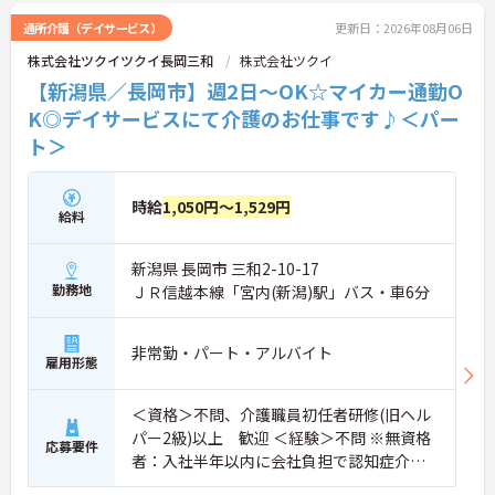
通所介護（デイサービス）
更新日：2026年08月06日
株式会社ツクイツクイ長岡三和
株式会社ツクイ
【新潟県／長岡市】週2日～OK☆マイカー通勤O
K◎デイサービスにて介護のお仕事です♪＜パー
ト＞
時給
1,050円～1,529円
給料
新潟県 長岡市 三和2-10-17
勤務地
ＪＲ信越本線「宮内(新潟)駅」バス・車6分
非常勤・パート・アルバイト
雇用形態
＜資格＞不問、介護職員初任者研修(旧ヘル
パー2級)以上 歓迎 ＜経験＞不問 ※無資格
応募要件
者：入社半年以内に会社負担で認知症介護
基礎研修受講