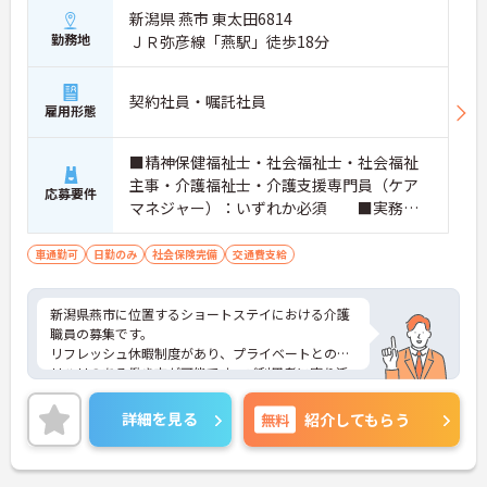
新潟県 燕市 東太田6814
勤務地
ＪＲ弥彦線「燕駅」徒歩18分
契約社員・嘱託社員
雇用形態
■精神保健福祉士・社会福祉士・社会福祉
主事・介護福祉士・介護支援専門員（ケア
応募要件
マネジャー）：いずれか必須 ■実務経
験：不問 ■普通自動車運転免許
車通勤可
日勤のみ
社会保険完備
交通費支給
新潟県燕市に位置するショートステイにおける介護
職員の募集です。
リフレッシュ休暇制度があり、プライベートとのメ
リハリのある働き方が可能です。ご利用者に寄り添
ってサービスの提供を行っていただける方を募集し
ています。
詳細を見る
無料
紹介してもらう
ご興味のある方には、面接対策ポイントなど、さら
に詳細をご案内しますのでお気軽にご相談くださ
い！