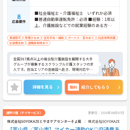
・現場のプロフェッショナルにとどまらず、ケアマ
ネジャーやセンター長といったマネジメント職への
■社会福祉士・介護福祉士 いずれか必須
道が開かれています。
・勤務時間内での資格取得支援制度やOJTが整備さ
■普通自動車運転免許：必須 ■経験：1年以
応募要件
れており、働きながらのスキルアップを手厚くサポ
上、介護施設などでの就業経験のある方及
ートします。
び介護施設での夜勤経験が有る方
車通勤可
残業少なめ
住宅手当・補助
ボーナス・賞与あり
社会保険完備
【日々の貢献をダイレクトに評価する「特別報酬」
交通費支給
退職金制度あり
やワークライフバランスの充実】
・施設運営への尽力やチームワークは、賞与とは別
の「特別報酬」として目に見える形で還元されま
全国367拠点以上の複合型介護施設を展開する大手
す。
グループが募集するスクランブル介護スタッフの求
・残業少なめの環境に加え、年間17日ものリフレッ
人です。担当エリアの各施設へ赴き、現場対応やス
シュ休暇が用意されておりプライベートの時間を大
タッフへの指導を行う重要なポジションとなりま
切にできます。
す。賞与とは別に特別報酬の支給実績や各種手当が
充実しており、これまでのご経験を活かしてしっか
詳細を見る
無料
紹介してもらう
りとした収入を得られる環境です。また、有給休暇
とは別に年間17日間のリフレッシュ休暇が付与され
プライベートの時間を大切にしながら心身ともに余
裕を持って働けます。髪色やネイルなどが原則自由
となっており、自分らしいスタイルを維持できる点
通所介護（デイサービス）
更新日：2026年08月07日
も魅力です。在宅系から入居系まで幅広いサービス
株式会社SOYOKAZEとやまケアセンターそよ風
株式会社SOYOKAZE
に携わることで介護の専門性をさらに高められ、将
来的にはマネジメント層へのキャリアアップも目指
【富山県／富山市】マイカー通勤OK◎交通費あ