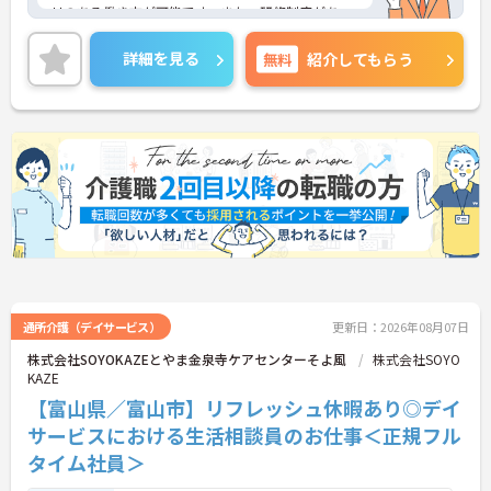
リのある働き方が可能です。また、研修制度があ
り、働きながらスキルアップが目指せる環境です。
ご興味のある方には、面接対策ポイントなど、さら
詳細を見る
無料
紹介してもらう
に詳細をご案内しますのでお気軽にご相談くださ
い！
通所介護（デイサービス）
更新日：2026年08月07日
株式会社SOYOKAZEとやま金泉寺ケアセンターそよ風
株式会社SOYO
KAZE
【富山県／富山市】リフレッシュ休暇あり◎デイ
サービスにおける生活相談員のお仕事＜正規フル
タイム社員＞