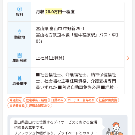
月収
28.0万円
～程度
給料
富山県 富山市 中野新29-1
富山地方鉄道本線「越中荏原駅」バス・車1
勤務地
0分
正社員(正職員)
雇用形態
■社会福祉士、介護福祉士、精神保健福祉
士、社会福祉主事任用資格、介護支援専門
応募要件
員いずれか ■普通自動車免許必須 ■経験必
須(社会福祉施設等で介護又は相談業務の実
務経験を1年程度の経験が有る方)
車通勤可
住宅手当・補助
日勤のみ
ボーナス・賞与あり
社会保険完備
交通費支給
退職金制度あり
富山県富山市に位置するデイサービスにおける生活
相談員の募集です。
リフレッシュ休暇があり、プライベートとのメリハ