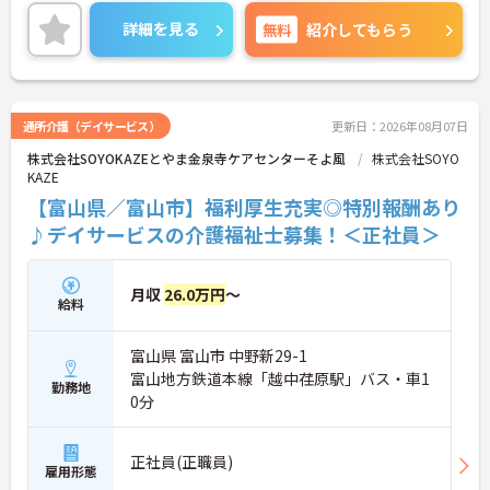
り、働きながらスキルアップが目指せる環境です。
ご興味のある方には、面接対策ポイントなど、さら
詳細を見る
無料
紹介してもらう
に詳細をご案内しますのでお気軽にご相談くださ
い！
通所介護（デイサービス）
更新日：2026年08月07日
株式会社SOYOKAZEとやま金泉寺ケアセンターそよ風
株式会社SOYO
KAZE
【富山県／富山市】福利厚生充実◎特別報酬あり
♪デイサービスの介護福祉士募集！＜正社員＞
月収
26.0万円
～
給料
富山県 富山市 中野新29-1
富山地方鉄道本線「越中荏原駅」バス・車1
勤務地
0分
正社員(正職員)
雇用形態