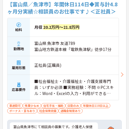
【富山県／魚津市】年間休日114日◆賞与計4.8
ヶ月分実績☆相談員のお仕事です♪＜正社員＞
月収
20.2万円～21.8万円
給料
富山県 魚津市 友道789
勤務地
富山地方鉄道本線「電鉄魚津駅」徒歩17分
正社員(正職員)
雇用形態
■社会福祉士・介護福祉士・介護支援専門
員：いずか必須 ■実務経験：不問 ※PCスキ
応募要件
ル：Word・Excelの入力・利用ができるこ
と
車通勤可
残業少なめ
住宅手当・補助
日勤のみ
年間休日110日以上
ボーナス・賞与あり
社会保険完備
退職金制度あり
富山県魚津市にて相談員の募集です。介護老人保健