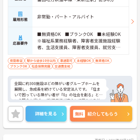
非常勤・パート・アルバイト
雇用形態
■無資格OK ■ブランクOK ■未経験OK
※福祉系業務経験者、障害者支援施設経験
応募要件
者、生活支援員、障害者支援員、就労支援
員、生活相談員等の経験歓迎
夜勤専従
駅から徒歩10分以内
車通勤可
未経験OK
無資格OK
ブランクOK
社会保険完備
交通費支給
全国に約300施設ほどの障がい者グループホームを
展開し、急成長を続けている安定法人です。「住ま
いで困っている障がい者が『0』の社会を創る」と
いう理念を掲げ、ご利用者様が安心して暮らせる地
域社会の実現を目指しています。日中サービス支援
型のホームとして、ご利用者様一人ひとりを尊重し
詳細を見る
無料
紹介してもらう
た温かい支援を提供しています。グループホーム専
用に設計された新築物件を中心に運営しており、清
潔で快適な環境が整っています。入社時の研修をは
じめ、現場でのOJTやオンライン動画研修など、手
厚い教育体制を整えています。これまで培ってこら
更新日：2026年07月10日