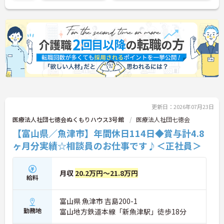
更新日：2026年07月23日
医療法人社団七徳会ぬくもりハウス3号館
医療法人社団七徳会
【富山県／魚津市】年間休日114日◆賞与計4.8
ヶ月分実績☆相談員のお仕事です♪＜正社員＞
月収
20.2万円～21.8万円
給料
富山県 魚津市 吉島200-1
勤務地
富山地方鉄道本線「新魚津駅」徒歩18分