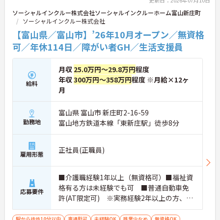
れた福祉業界でのご経験や有資格者としての専門性
ソーシャルインクルー株式会社ソーシャルインクルーホーム富山新庄町
を存分に活かせる環境です。将来的に正社員を目指
ソーシャルインクルー株式会社
すことができる登用制度や、外部研修の受講支援な
【富山県／富山市】’26年10月オープン／無資格
どもご用意しています。お食事の準備におきまして
も、レシピや食材の宅配サービスを利用することで
可／年休114日／障がい者GH／生活支援員
現場の負担を軽減しています。夜間も複数名体制を
確保しているため、安心して長くご活躍いただけま
月収
25.0万円～29.8万円
程度
す。
年収
300万円～358万円
程度 ※月給×12ヶ
給料
【柔軟な働き方が実現できる環境が整っています】
月
・週1日からの勤務が可能で、平日のみや土日のみ
といったご希望にも柔軟に対応しています
富山県 富山市 新庄町2-16-59
・残業がほとんど発生しないため、プライベートの
勤務地
富山地方鉄道本線「東新庄駅」徒歩8分
時間やWワークとの両立がしやすい環境です【現場
の負担を軽減するサポート体制が充実しています】
・お食事の準備には食材の宅配サービスを利用して
正社員(正職員)
おり、献立やレシピが決まっているため安心してお
雇用形態
仕事に取り組んでいただけます
・夜間も複数名のスタッフが常駐する人員体制を確
保しており、夜間の見守りや巡回業務も心強い環境
■介護職経験1年以上（無資格可）■福祉資
です
格有る方は未経験でも可 ■普通自動車免
応募要件
【充実した待遇で長期的なご就業を後押ししていま
許(AT限定可) ※実務経験2年以上の方、障
す】
がい者福祉に関する経験をお持ちの方大歓
・駐車場を完備しているためマイカーでのご通勤も
迎
駅から徒歩10分以内
車通勤可
未経験OK
残業少なめ
無資格OK