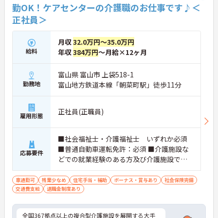
勤OK！ケアセンターの介護職のお仕事です♪＜
正社員＞
月収
32.0万円～35.0万円
給料
年収
384万円
～月給×12ヶ月
富山県 富山市 上袋518-1
勤務地
富山地方鉄道本線「朝菜町駅」徒歩11分
正社員(正職員)
雇用形態
■社会福祉士・介護福祉士 いずれか必須
■普通自動車運転免許：必須 ■介護施設な
応募要件
どでの就業経験のある方及び介護施設での
夜勤経験が有る方
車通勤可
残業少なめ
住宅手当・補助
ボーナス・賞与あり
社会保険完備
交通費支給
退職金制度あり
全国367拠点以上の複合型介護施設を展開する大手