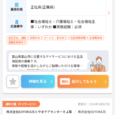
正社員(正職員)
雇用形態
■社会福祉士・介護福祉士・社会福祉主
応募要件
事：いずれか ■実務経験：必須
住宅手当・補助
日勤のみ
ボーナス・賞与あり
社会保険完備
交通費支給
退職金制度あり
富山県富山市に位置するデイサービスにおける生活
相談員の募集です。
資格や経験を活かしながらご勤務いただける環境で
す。また、研修制度があり、働きながらスキルアッ
プが目指せる環境です。
ご興味のある方には、面接対策ポイントなど、さら
詳細を見る
無料
紹介してもらう
に詳細をご案内しますのでお気軽にご相談くださ
い！
通所介護（デイサービス）
更新日：2026年08月07日
株式会社SOYOKAZEとやまケアセンターそよ風
株式会社SOYOKAZE