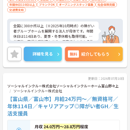
可能です
年間休日110日以上
ブランクOK
オープニングスタッフ募集
社会保険完備
・超過勤務や深夜割増などの手当は1分単位で正確
交通費支給
に支給しており、パートの方も年2回の昇給の機会
が設けられています
全国に300か所以上（※2025年10月時点）の障がい
者グループホームを展開する法人が母体です。年間
休日は114日あり、夏季・冬季休暇も取得可能。産
前産後・育児休暇制度もあり、子育て中の方も多数
活躍中で、ワークライフバランスを大切にしながら
働ける環境が整っています。研修制度や外部勉強会
詳細を見る
無料
紹介してもらう
の受講支援もあり、スキルアップもしっかりサポー
ト。将来的には管理者やエリアマネージャーへのキ
ャリアアップも目指せます。20代から60代まで幅広
い年代のスタッフが活躍しており、和やかな雰囲気
の職場です。介護経験を活かしたい方、福祉の資格
更新日：2026年07月10日
をお持ちの方、安定した法人でキャリアを築きたい
ソーシャルインクルー株式会社ソーシャルインクルーホーム富山野々上
方におすすめです。
ソーシャルインクルー株式会社
【富山県／富山市】月給24万円～／無資格可／
★おすすめPOINT★
・生活支援員からスタートし、サービス管理責任者
年休114日／キャリアアップ◎障がい者GH／生
やエリアマネージャーへと続く明確なステップアッ
活支援員
プの道筋が用意されています。急成長中の企業であ
るためポストも豊富にあり、専門性を高めながらマ
ネジメント職への挑戦も視野に入れていただけま
月収
24.0万円～28.8万円
程度