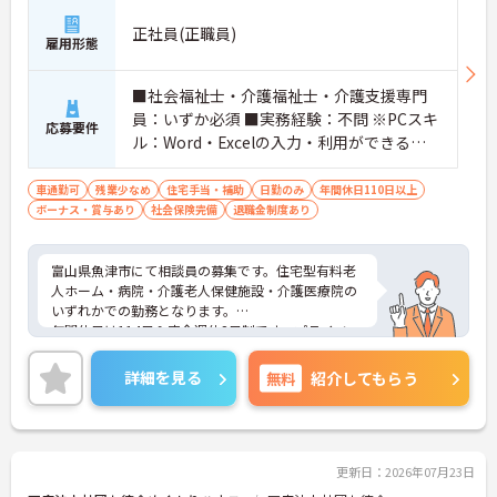
正社員(正職員)
雇用形態
■社会福祉士・介護福祉士・介護支援専門
員：いずか必須 ■実務経験：不問 ※PCスキ
応募要件
ル：Word・Excelの入力・利用ができるこ
と
車通勤可
残業少なめ
住宅手当・補助
日勤のみ
年間休日110日以上
ボーナス・賞与あり
社会保険完備
退職金制度あり
富山県魚津市にて相談員の募集です。住宅型有料老
人ホーム・病院・介護老人保健施設・介護医療院の
いずれかでの勤務となります。
年間休日は114日＆完全週休2日制です。プライベー
トとのメリハリのある働き方ができます。また、賞
与は計4.8ヶ月分の支給実績があり、頑張りがきちん
詳細を見る
無料
紹介してもらう
と評価される環境です。
ご興味のある方には、面接対策ポイントなど、さら
に詳細をご案内しますのでお気軽にご相談くださ
い！
更新日：2026年07月23日