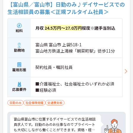
【富山県／富山市】日勤のみ♪デイサービスでの
生活相談員の募集＜正規フルタイム社員＞
月収
24.5万円～27.0万円
程度※諸手当別込
給料
富山県 富山市 上袋518-1
勤務地
富山地方鉄道上滝線「朝菜町駅」徒歩11分
契約社員・嘱託社員
雇用形態
■介護福祉士、社会福祉士のいずれか必須
応募要件
■経験必須
日勤のみ
社会保険完備
交通費支給
富山県富山市に位置するデイサービスでの生活相談
員求人です。日勤のみのお仕事なのでプライベート
も大切にしながら働くことができます。資格・経験