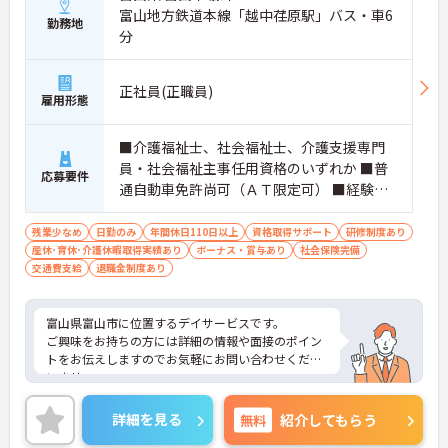
富山地方鉄道本線「越中荏原駅」バス・車6
立して長く続けられます】
勤務地
・有給休暇とは別に年間17日間のリフレッシュ休暇
分
を支給！平日の取得もしやすく趣味や家族との時
間、旅行など自分のための時間を大切にできます。
正社員(正職員)
雇用形態
【身だしなみの自由度が高く、ご自身のスタイルで
イキイキと活躍できます】
・髪色やネイル、ヒゲなどが原則自由となってお
■介護福祉士、社会福祉士、介護支援専門
り、個性を大切にできます ・清潔感と節度を保ちな
員・社会福祉主事任用資格のいずれか ■普
応募要件
がら、自分らしい働き方が叶うストレスフリーな職
通自動車免許尚可（ＡＴ限定可） ■経験不
場です
問
【多職種連携と豊富なサービス展開のもとで、将来
残業少なめ
日勤のみ
年間休日110日以上
資格取得サポート
研修制度あり
のキャリアを描ける環境です】
産休･育休･介護休暇取得実績あり
ボーナス・賞与あり
社会保険完備
・在宅系から入居系まで携わることができるため、
交通費支給
退職金制度あり
介護のプロフェッショナルへと成長できます
・マネジメント層を目指す方を支援しており、70歳
までの再雇用制度のもとで長期的に働けます
富山県富山市に位置するデイサービスです。
ご興味をお持ちの方には詳細の情報や面接のポイン
トをお伝えしますのでお気軽にお問い合わせくださ
いませ。
詳細を見る
無料
紹介してもらう