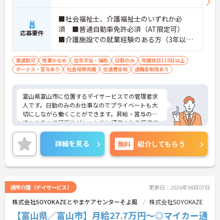
■社会福祉士、介護福祉士のいずれか必
須 ■普通自動車免許必須（AT限定可）
応募要件
■介護施設での就業経験のある方（3年以
上）必須 ■必要なPCスキル：エクセル・
ワードなどの入力操作、タブレット端末を
車通勤可
残業少なめ
住宅手当・補助
日勤のみ
年間休日110日以上
ボーナス・賞与あり
使用した簡単な操作での介護記録の作成
社会保険完備
交通費支給
退職金制度あり
富山県富山市に位置するデイサービスでの管理者求
人です。日勤のみのお仕事なのでプライベートも大
切にしながら働くことができます。昇給・賞与の実
績もあるので頑張りがしっかりと評価される環境で
す。ご興味のある方には、面接対策ポイント等、さ
らに詳細をお話ししますのでお気軽にご相談くださ
詳細を見る
無料
紹介してもらう
い！
通所介護（デイサービス）
更新日：2026年08月07日
株式会社SOYOKAZEとやまケアセンターそよ風
株式会社SOYOKAZE
【富山県／富山市】月給27.7万円～◎マイカー通