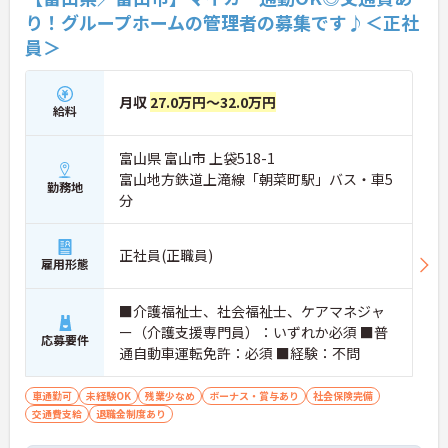
せるため、安定した基盤のもとで長期的な成長が期
り！グループホームの管理者の募集です♪＜正社
待できます。
員＞
★おすすめPOINT★
【複数施設を巡回する独自体制で、幅広いスキルと
高い収入を獲得できます】
月収
27.0万円～32.0万円
給料
・各施設での現場対応や指導を担うため、多様な環
境で専門性を高められます
・高水準の特別報酬やスクランブル手当などが支給
富山県 富山市 上袋518-1
されます
富山地方鉄道上滝線「朝菜町駅」バス・車5
勤務地
分
【年間17日のリフレッシュ休暇があり、私生活と両
立して長く続けられます】
・有給休暇とは別に年間17日間のリフレッシュ休暇
正社員(正職員)
を支給！平日の取得もしやすく趣味や家族との時
雇用形態
間、旅行など自分のための時間を大切にできます。
■介護福祉士、社会福祉士、ケアマネジャ
【身だしなみの自由度が高く、ご自身のスタイルで
イキイキと活躍できます】
ー（介護支援専門員）：いずれか必須 ■普
応募要件
・髪色やネイル、ヒゲなどが原則自由となってお
通自動車運転免許：必須 ■経験：不問
り、個性を大切にできます ・清潔感と節度を保ちな
がら、自分らしい働き方が叶うストレスフリーな職
車通勤可
未経験OK
残業少なめ
ボーナス・賞与あり
社会保険完備
場です
交通費支給
退職金制度あり
【多職種連携と豊富なサービス展開のもとで、将来