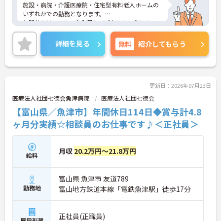
施設・病院・介護医療院・住宅型有料老人ホームの
いずれかでの勤務となります。
年間休日は114日＆完全週休2日制です。プライベー
トとのメリハリのある働き方ができます。また、賞
与は計4.8ヶ月分の支給実績があり、頑張りがきちん
詳細を見る
無料
紹介してもらう
と評価される環境です。
ご興味のある方には、面接対策ポイントなど、さら
に詳細をご案内しますのでお気軽にご相談くださ
い！
更新日：2026年07月23日
医療法人社団七徳会魚津病院
医療法人社団七徳会
【富山県／魚津市】年間休日114日◆賞与計4.8
ヶ月分実績☆相談員のお仕事です♪＜正社員＞
月収
20.2万円～21.8万円
給料
富山県 魚津市 友道789
勤務地
富山地方鉄道本線「電鉄魚津駅」徒歩17分
正社員(正職員)
雇用形態