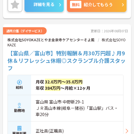
根付いており、人間関係の不安なく安心して業務に
す。
詳細を見る
無料
紹介してもらう
取り組める環境です。また、日々の頑張りやチーム
・残業少なめの環境に加え、年間17日ものリフレッ
への貢献は、賞与とは別の「特別報酬」としてしっ
シュ休暇が用意されておりプライベートの時間を大
かりと評価・還元される独自の制度も大きな魅力と
切にできます。
なっています。介護福祉士の資格とこれまでの経験
を存分に活かせるだけでなく、勤務時間内での資格
通所介護（デイサービス）
更新日：2026年08月07日
取得支援制度を活用し、将来的にケアマネジャーや
株式会社SOYOKAZEとやま金泉寺ケアセンターそよ風
株式会社SOYO
センター長といった多彩なキャリアパスへの挑戦も
KAZE
手厚くサポートされています。年間17日のリフレッ
シュ休暇や残業少なめの環境など、ワークライフバ
【富山県／富山市】特別報酬＆月30万円超♪月9
ランスを大切にしながら長期的なキャリア形成を目
休＆リフレッシュ休暇◎スクランブル介護スタッ
指す方に、自信を持っておすすめできる求人です。
フ
★おすすめPOINT★
【「目指すは世界一仲間を大切にする企業」を体現
月収
32.0万円～35.0万円
する定着率の高さと安心のチームワーク】
給料
年収
384万円
～月給×12ヶ月
・毎朝のミーティングで職種を超えた情報共有を徹
底しており、人間関係の不安なく業務に集中できま
す。
富山県 富山市 中野新29-1
・理念が現場の隅々にまで浸透しているからこそ平
ＪＲ高山本線(岐阜－猪谷)「富山駅」バス・
均勤続年数は7.2年と長く、腰を据えて働ける環境で
勤務地
車20分
す。
【介護福祉士の経験を活かし、さらなる高みを目指
正社員(正職員)
せる多彩なキャリアパス】
雇用形態