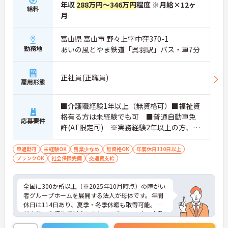
す。
年収
288万円～346万円
程度 ※月給×12ヶ
給料
・年間休日114日、残業月平均10時間程度という就
月
業環境に加え、産前産後休暇や育児休暇制度がしっ
かりと整備されています。オンとオフの切り替えを
明確にし、心身ともに充実した状態で長くご活躍い
富山県 富山市 野々上字中窪370-1
ただけます。
勤務地
あいの風とやま鉄道「呉羽駅」バス・車7分
・グループホーム一棟あたりの入居者様20名定員を
常時2～4名のスタッフで支援、国基準を上回る人員
配置や夜間複数名体制が敷かれているため、業務に
正社員(正職員)
雇用形態
追われることなくご利用者様のペースに合わせたサ
ポートが可能です。施設も専用設計で働きやすく、
ご自身の理想とする福祉を実践できる環境が整って
■介護職経験1年以上（無資格可）■福祉資
います。
格有る方は未経験でも可 ■普通自動車免
応募要件
許(AT限定可) ※実務経験2年以上の方、障
がい者福祉に関する経験をお持ちの方大歓
迎
車通勤可
未経験OK
残業少なめ
無資格OK
年間休日110日以上
ブランクOK
社会保険完備
交通費支給
全国に300か所以上（※2025年10月時点）の障がい
者グループホームを展開する法人が母体です。年間
休日は114日あり、夏季・冬季休暇も取得可能。産
前産後・育児休暇制度もあり、子育て中の方も多数
活躍中で、ワークライフバランスを大切にしながら