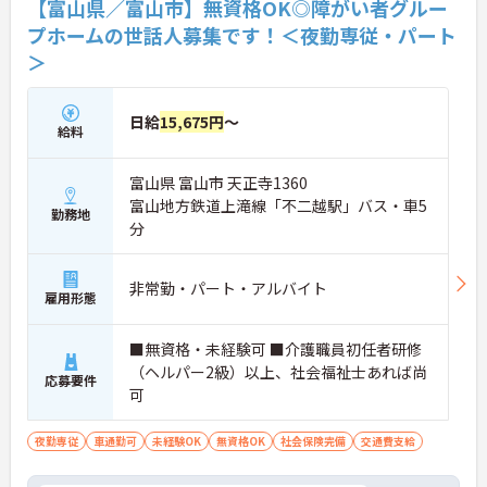
【富山県／富山市】無資格OK◎障がい者グルー
プホームの世話人募集です！＜夜勤専従・パート
＞
日給
15,675円
～
給料
富山県 富山市 天正寺1360
富山地方鉄道上滝線「不二越駅」バス・車5
勤務地
分
非常勤・パート・アルバイト
雇用形態
■無資格・未経験可 ■介護職員初任者研修
（ヘルパー2級）以上、社会福祉士あれば尚
応募要件
可
夜勤専従
車通勤可
未経験OK
無資格OK
社会保険完備
交通費支給