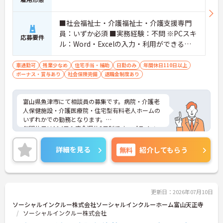
■社会福祉士・介護福祉士・介護支援専門
員：いずか必須 ■実務経験：不問 ※PCスキ
応募要件
ル：Word・Excelの入力・利用ができるこ
と
車通勤可
残業少なめ
住宅手当・補助
日勤のみ
年間休日110日以上
ボーナス・賞与あり
社会保険完備
退職金制度あり
富山県魚津市にて相談員の募集です。病院・介護老
人保健施設・介護医療院・住宅型有料老人ホームの
いずれかでの勤務となります。
年間休日は114日＆完全週休2日制です。プライベー
トとのメリハリのある働き方ができます。また、賞
与は計4.8ヶ月分の支給実績があり、頑張りがきちん
詳細を見る
無料
紹介してもらう
と評価される環境です。
ご興味のある方には、面接対策ポイントなど、さら
に詳細をご案内しますのでお気軽にご相談くださ
い！
更新日：2026年07月10日
ソーシャルインクルー株式会社ソーシャルインクルーホーム富山天正寺
ソーシャルインクルー株式会社