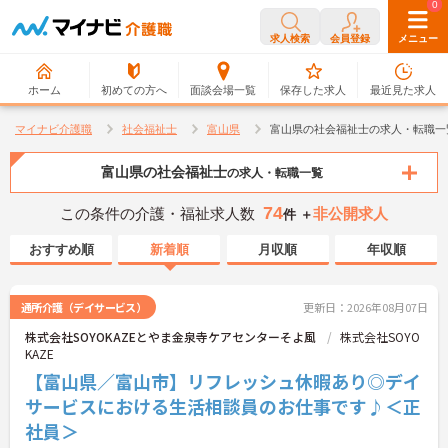
0
0
求人検索
会員登録
メニュー
ホーム
初めての方へ
面談会場一覧
保存した求人
最近見た求人
マイナビ介護職
社会福祉士
富山県
富山県の社会福祉士の求人・転職一
富山県の社会福祉士
の求人・転職一覧
74
この条件の介護・福祉求人数
非公開求人
件 ＋
おすすめ順
新着順
月収順
年収順
通所介護（デイサービス）
更新日：2026年08月07日
株式会社SOYOKAZEとやま金泉寺ケアセンターそよ風
株式会社SOYO
KAZE
【富山県／富山市】リフレッシュ休暇あり◎デイ
サービスにおける生活相談員のお仕事です♪＜正
社員＞