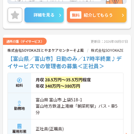
を活かして働いていただけます。ご興味のある方に
は、面接対策ポイント等、さらに詳細をお話ししま
すのでお気軽にご相談ください！
詳細を見る
無料
紹介してもらう
通所介護（デイサービス）
更新日：2026年08月07日
株式会社SOYOKAZEとやまケアセンターそよ風
株式会社SOYOKAZE
【富山県／富山市】日勤のみ／17時半終業♪デ
イサービスでの管理者の募集＜正社員＞
月収
28.5万円～35.5万円
程度
給料
年収
340万円～380万円
富山県 富山市 上袋518-1
富山地方鉄道上滝線「朝菜町駅」バス・車5
勤務地
分
正社員(正職員)
雇用形態