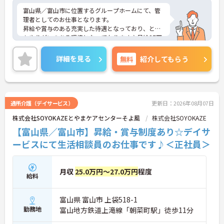
のキャリアを描ける環境です】
富山県／富山市に位置するグループホームにて、管
・在宅系から入居系まで携わることができるため、
理者としてのお仕事となります。
介護のプロフェッショナルへと成長できます
昇給や賞与のある充実した待遇となっており、とて
・マネジメント層を目指す方を支援しており、70歳
もやりがいのある環境となっております♪月給27万
までの再雇用制度のもとで長期的に働けます
円～となっており、ご自身の頑張り次第でお給料ア
ップも目指せます！
詳細を見る
無料
紹介してもらう
ご興味ある方は面接ポイントをお伝えしますので、
お気軽にお問い合わせください♪
通所介護（デイサービス）
更新日：2026年08月07日
株式会社SOYOKAZEとやまケアセンターそよ風
株式会社SOYOKAZE
【富山県／富山市】昇給・賞与制度あり☆デイサ
ービスにて生活相談員のお仕事です♪＜正社員＞
月収
25.0万円～27.0万円
程度
給料
富山県 富山市 上袋518-1
勤務地
富山地方鉄道上滝線「朝菜町駅」徒歩11分