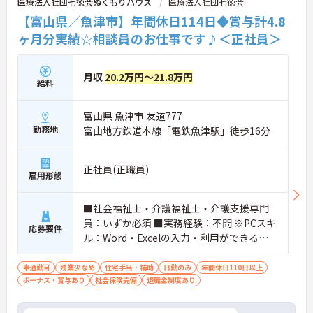
医療法人社団七徳会ぬくもりハウス
医療法人社団七徳会
【富山県／魚津市】年間休日114日◆賞与計4.8
ヶ月分実績☆相談員のお仕事です♪＜正社員＞
月収
20.2万円～21.8万円
給料
富山県 魚津市 友道777
勤務地
富山地方鉄道本線「電鉄魚津駅」徒歩16分
正社員(正職員)
雇用形態
■社会福祉士・介護福祉士・介護支援専門
員：いずか必須 ■実務経験：不問 ※PCスキ
応募要件
ル：Word・Excelの入力・利用ができるこ
と
車通勤可
残業少なめ
住宅手当・補助
日勤のみ
年間休日110日以上
ボーナス・賞与あり
社会保険完備
退職金制度あり