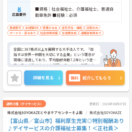
■資格：社会福祉士、介護福祉士、普通自
応募要件
動車免許 ■経験：必須
車通勤可
未経験OK
残業少なめ
住宅手当・補助
日勤のみ
ボーナス・賞与あり
社会保険完備
交通費支給
退職金制度あり
全国に367拠点以上を展開する大手法人です。「目
指すは世界一仲間を大切にする企業」という理念が
現場に浸透しており、平均勤続年数7.2年という定着
率の高さが働きやすさを証明しています。毎朝のミ
ーティング等を通じた職種を超えたチームワークが
根付いており、人間関係の不安なく安心して業務に
詳細を見る
無料
紹介してもらう
取り組める環境です。また、日々の頑張りやチーム
への貢献は、賞与とは別の「特別報酬」としてしっ
かりと評価・還元される独自の制度も大きな魅力と
なっています。介護福祉士の資格とこれまでの経験
を存分に活かせるだけでなく、勤務時間内での資格
通所介護（デイサービス）
更新日：2026年08月07日
取得支援制度を活用し、将来的にケアマネジャーや
株式会社SOYOKAZEとやまケアセンターそよ風
株式会社SOYOKAZE
センター長といった多彩なキャリアパスへの挑戦も
手厚くサポートされています。年間17日のリフレッ
【富山県／富山市】福利厚生充実◎特別報酬あり
シュ休暇や残業少なめの環境など、ワークライフバ
♪デイサービスの介護福祉士募集！＜正社員＞
ランスを大切にしながら長期的なキャリア形成を目