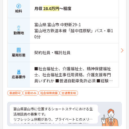
月収
28.0万円
～程度
給料
富山県 富山市 中野新29-1
富山地方鉄道本線「越中荏原駅」バス・車1
勤務地
0分
契約社員・嘱託社員
雇用形態
■社会福祉士、介護福祉士、精神保健福祉
士、社会福祉主事任用資格、介護支援専門
応募要件
員いずれか ■普通自動車免許必須 ■経験必
須(社会福祉施設等で介護又は相談業務の実
務経験を1年程度の経験が有る方)
車通勤可
日勤のみ
社会保険完備
交通費支給
富山県富山市に位置するショートステイにおける生
活相談員の募集です。
リフレッシュ休暇があり、プライベートとのメリハ
リのある働き方が可能です。また、研修制度があ