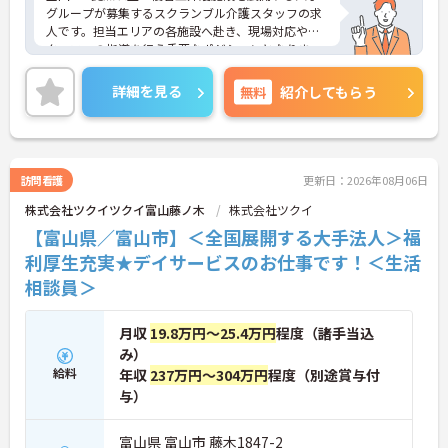
グループが募集するスクランブル介護スタッフの求
人です。担当エリアの各施設へ赴き、現場対応やス
タッフへの指導を行う重要なポジションとなりま
す。賞与とは別に特別報酬の支給実績や各種手当が
充実しており、これまでのご経験を活かしてしっか
詳細を見る
無料
紹介してもらう
りとした収入を得られる環境です。また、有給休暇
とは別に年間17日間のリフレッシュ休暇が付与され
プライベートの時間を大切にしながら心身ともに余
裕を持って働けます。髪色やネイルなどが原則自由
となっており、自分らしいスタイルを維持できる点
訪問看護
更新日：2026年08月06日
も魅力です。在宅系から入居系まで幅広いサービス
株式会社ツクイツクイ富山藤ノ木
株式会社ツクイ
に携わることで介護の専門性をさらに高められ、将
来的にはマネジメント層へのキャリアアップも目指
【富山県／富山市】＜全国展開する大手法人＞福
せるため、安定した基盤のもとで長期的な成長が期
利厚生充実★デイサービスのお仕事です！＜生活
待できます。
相談員＞
★おすすめPOINT★
【複数施設を巡回する独自体制で、幅広いスキルと
月収
19.8万円～25.4万円
程度（諸手当込
高い収入を獲得できます】
み）
・各施設での現場対応や指導を担うため、多様な環
境で専門性を高められます
給料
年収
237万円～304万円
程度（別途賞与付
・高水準の特別報酬やスクランブル手当などが支給
与）
されます
富山県 富山市 藤木1847-2
【年間17日のリフレッシュ休暇があり、私生活と両