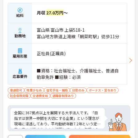
指す方に、自信を持っておすすめできる求人です。
月収
27.0万円
～
★おすすめPOINT★
給料
【「目指すは世界一仲間を大切にする企業」を体現
する定着率の高さと安心のチームワーク】
富山県 富山市 上袋518-1
・毎朝のミーティングで職種を超えた情報共有を徹
底しており、人間関係の不安なく業務に集中できま
勤務地
富山地方鉄道上滝線「朝菜町駅」徒歩11分
す。
・理念が現場の隅々にまで浸透しているからこそ平
均勤続年数は7.2年と長く、腰を据えて働ける環境で
正社員(正職員)
雇用形態
す。
【介護福祉士の経験を活かし、さらなる高みを目指
■資格：社会福祉士、介護福祉士、普通自
せる多彩なキャリアパス】
応募要件
動車免許 ■経験：必須
・現場のプロフェッショナルにとどまらず、ケアマ
ネジャーやセンター長といったマネジメント職への
車通勤可
残業少なめ
住宅手当・補助
日勤のみ
ボーナス・賞与あり
道が開かれています。
社会保険完備
交通費支給
退職金制度あり
・勤務時間内での資格取得支援制度やOJTが整備さ
れており、働きながらのスキルアップを手厚くサポ
ートします。
全国に367拠点以上を展開する大手法人です。「目
指すは世界一仲間を大切にする企業」という理念が
【日々の貢献をダイレクトに評価する「特別報酬」
現場に浸透しており、平均勤続年数7.2年という定着
やワークライフバランスの充実】
率の高さが働きやすさを証明しています。毎朝のミ
・施設運営への尽力やチームワークは、賞与とは別
ーティング等を通じた職種を超えたチームワークが
の「特別報酬」として目に見える形で還元されま