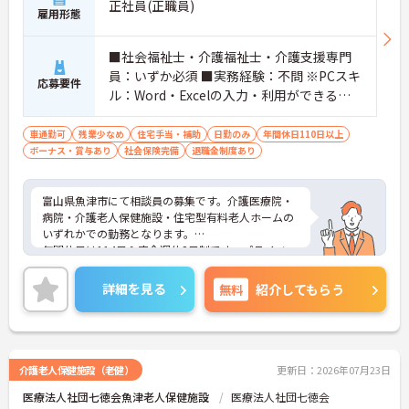
正社員(正職員)
雇用形態
■社会福祉士・介護福祉士・介護支援専門
員：いずか必須 ■実務経験：不問 ※PCスキ
応募要件
ル：Word・Excelの入力・利用ができるこ
と
車通勤可
残業少なめ
住宅手当・補助
日勤のみ
年間休日110日以上
ボーナス・賞与あり
社会保険完備
退職金制度あり
富山県魚津市にて相談員の募集です。介護医療院・
病院・介護老人保健施設・住宅型有料老人ホームの
いずれかでの勤務となります。
年間休日は114日＆完全週休2日制です。プライベー
トとのメリハリのある働き方ができます。また、賞
与は計4.8ヶ月分の支給実績があり、頑張りがきちん
詳細を見る
無料
紹介してもらう
と評価される環境です。
ご興味のある方には、面接対策ポイントなど、さら
に詳細をご案内しますのでお気軽にご相談くださ
い！
介護老人保健施設（老健）
更新日：2026年07月23日
医療法人社団七徳会魚津老人保健施設
医療法人社団七徳会