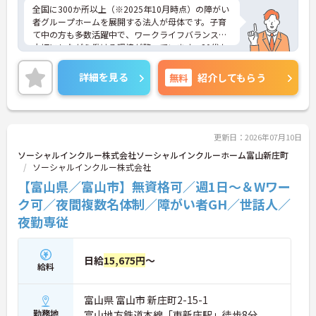
全国に300か所以上（※2025年10月時点）の障がい
者グループホームを展開する法人が母体です。子育
て中の方も多数活躍中で、ワークライフバランスを
大切にしながら働ける環境が整っています。20代か
ら60代まで幅広い年代のスタッフが活躍しており、
和やかな雰囲気の職場です。
詳細を見る
無料
紹介してもらう
平日のみ、土日のみなど、ご自分の生活スタイルに
合わせて働くことができます◎
また、年2回の昇給実績ありであなたの頑張りがし
っかり評価される職場です♪介護経験を活かしたい
方、福祉の資格をお持ちの方、安定した法人でキャ
更新日：2026年07月10日
リアを築きたい方におすすめです。ご興味のある方
ソーシャルインクルー株式会社ソーシャルインクルーホーム富山新庄町
は詳細等をお伝えしますので、お気軽にお問い合わ
ソーシャルインクルー株式会社
せください。
【富山県／富山市】無資格可／週1日～＆Wワー
ク可／夜間複数名体制／障がい者GH／世話人／
夜勤専従
日給
15,675円
～
給料
富山県 富山市 新庄町2-15-1
勤務地
富山地方鉄道本線「東新庄駅」徒歩8分