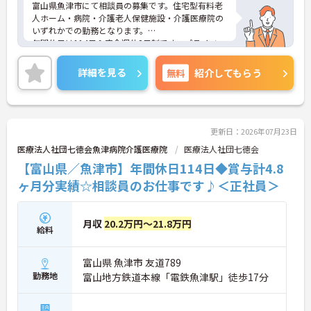
富山県魚津市にて相談員の募集です。住宅型有料老
人ホーム・病院・介護老人保健施設・介護医療院の
いずれかでの勤務となります。
年間休日は114日＆完全週休2日制です。プライベー
トとのメリハリのある働き方ができます。また、賞
与は計4.8ヶ月分の支給実績があり、頑張りがきちん
詳細を見る
無料
紹介してもらう
と評価される環境です。
ご興味のある方には、面接対策ポイントなど、さら
に詳細をご案内しますのでお気軽にご相談くださ
い！
更新日：2026年07月23日
医療法人社団七徳会魚津病院介護医療院
医療法人社団七徳会
【富山県／魚津市】年間休日114日◆賞与計4.8
ヶ月分実績☆相談員のお仕事です♪＜正社員＞
月収
20.2万円～21.8万円
給料
富山県 魚津市 友道789
勤務地
富山地方鉄道本線「電鉄魚津駅」徒歩17分