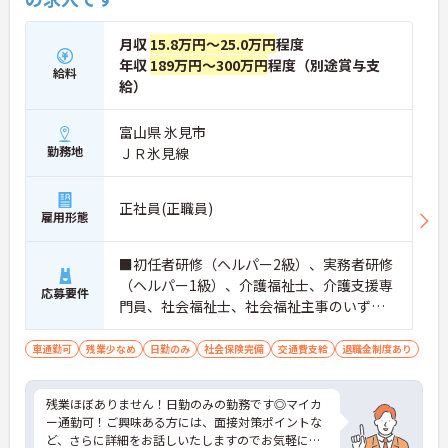
月収
15.8万円～25.0万円
程度
年収
189万円～300万円
程度（別途賞与支
給料
給）
富山県 氷見市
勤務地
ＪＲ氷見線
正社員(正職員)
雇用形態
■初任者研修（ヘルパー2級）、実務者研修
（ヘルパー1級）、介護福祉士、介護支援専
応募要件
門員、社会福祉士、社会福祉主事のいずれ
か必須※経験者 ■普通自動車運転免許※ワ
ゴン車の運転できる方
車通勤可
残業少なめ
日勤のみ
社会保険完備
交通費支給
退職金制度あり
残業ほぼありません！日勤のみの勤務です◎マイカ
ー通勤可！ご興味ある方には、面接対策ポイントな
ど、さらに詳細をお話しいたしますのでお気軽にご