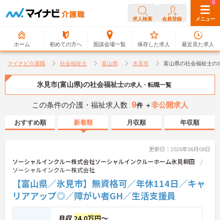
0
0
求人検索
会員登録
メニュー
ホーム
初めての方へ
面談会場一覧
保存した求人
最近見た求人
マイナビ介護職
社会福祉士
富山県
氷見市
富山県の社会福祉士の
氷見市(富山県)の社会福祉士
の求人・転職一覧
9
この条件の介護・福祉求人数
非公開求人
件 ＋
おすすめ順
新着順
月収順
年収順
更新日：2026年06月08日
ソーシャルインクルー株式会社ソーシャルインクルーホーム氷見柳田
ソーシャルインクルー株式会社
【富山県／氷見市】無資格可／年休114日／キャ
リアアップ◎／障がい者GH／生活支援員
月収
24.0万円
～