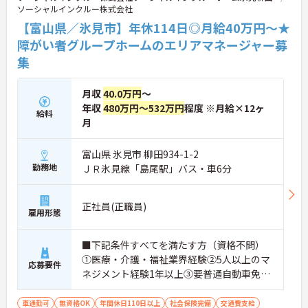
ソーシャルインクルー株式会社
詳細等をお伝えしますので、お気軽にお問い合わせ
ください。
【富山県／氷見市】年休114日◎月給40万円～★
障がい者グループホームのエリアマネージャー募
集
月収
40.0万円
～
年収
480万円～532万円
程度 ※月給×12ヶ
給料
月
富山県 氷見市 柳田934-1-2
勤務地
ＪＲ氷見線「島尾駅」バス・車6分
正社員(正職員)
雇用形態
■下記条件すべてを満たす方（資格不問）
①医療・介護・福祉業界経験②5人以上のマ
応募要件
ネジメント経験1年以上③要普通自動車免許
（AT限定可）※介護業界に関する有資格者
（介護職員初任者研修、介護福祉士な
車通勤可
無資格OK
年間休日110日以上
社会保険完備
交通費支給