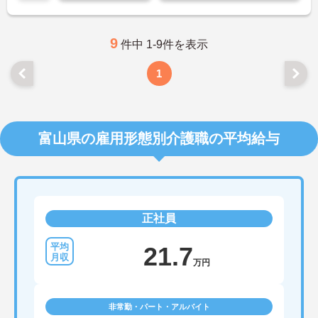
体的負担が少なく、広域手当5万円が付与されるこ
とで高い給与水準を実現しています。年間休日114
日の確保や、献立・レシピの完全標準化による業務
効率化など、ワークライフバランスを保ちながら定
9
件中 1-9件を表示
年70歳まで長期的に活躍できる制度が盤石に整って
います。複数施設を経験することで培われるマネジ
1
メント視点は、将来的なエリアマネージャーへのキ
ャリアアップにも直結しており、最新の環境で専門
性を発揮したいプロフェッショナルの方にお勧めで
す。
富山県の雇用形態別介護職の平均給与
★おすすめPOINT★
・広域支援員として複数のホームを巡るため、各ホ
ームのパートスタッフの教育やサポートにも携わる
ことができ、現場の介助業務にとどまらず、施設運
営や人材育成の視点を養うことで、将来のエリアマ
ネージャー候補としてのステップアップに直結しま
正社員
す。
・定年70歳、再雇用75歳までという業界屈指の制度
があり、20代から60代まで幅広い年代が活躍してい
21.7
ます。年間休日も114日確保されているため、無理
万円
なく長期的なキャリアを築いていただけます。
・全施設がバリアフリー設計かつ最新設備を備えて
おり、清潔感にあふれた美しい環境です。ハード面
非常勤・パート・アルバイト
に加え、ソフト面でも「献立の事前決定・レシピ完