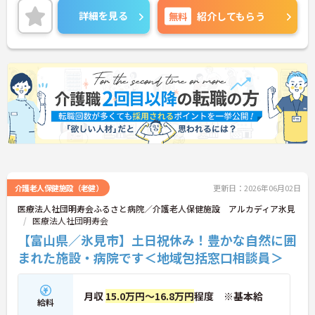
働ける環境が整っています。研修制度や外部勉強会
詳細を見る
無料
紹介してもらう
の受講支援もあり、スキルアップもしっかりサポー
ト。将来的には管理者やエリアマネージャーへのキ
ャリアアップも目指せます。20代から60代まで幅広
い年代のスタッフが活躍しており、和やかな雰囲気
の職場です。介護経験を活かしたい方、福祉の資格
をお持ちの方、安定した法人でキャリアを築きたい
方におすすめです。
★おすすめPOINT★
・生活支援員からスタートし、サービス管理責任者
やエリアマネージャーへと続く明確なステップアッ
プの道筋が用意されています。急成長中の企業であ
るためポストも豊富にあり、専門性を高めながらマ
ネジメント職への挑戦も視野に入れていただけま
介護老人保健施設（老健）
更新日：2026年06月02日
す。
医療法人社団明寿会ふるさと病院／介護老人保健施設 アルカディア氷見
・年間休日114日、残業月平均10時間程度という就
医療法人社団明寿会
業環境に加え、産前産後休暇や育児休暇制度がしっ
【富山県／氷見市】土日祝休み！豊かな自然に囲
かりと整備されています。オンとオフの切り替えを
明確にし、心身ともに充実した状態で長くご活躍い
まれた施設・病院です＜地域包括窓口相談員＞
ただけます。
・グループホーム一棟あたりの入居者様20名定員を
常時2～4名のスタッフで支援、国基準を上回る人員
月収
15.0万円～16.8万円
程度 ※基本給
配置や夜間複数名体制が敷かれているため、業務に
給料
追われることなくご利用者様のペースに合わせたサ