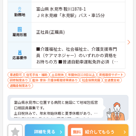
ポートが可能です。施設も専用設計で働きやすく、
富山県 氷見市 鞍川1878-1
ご自身の理想とする福祉を実践できる環境が整って
勤務地
ＪＲ氷見線「氷見駅」バス・車15分
います。
正社員(正職員)
雇用形態
■介護福祉士、社会福祉士、介護支援専門
員（ケアマネジャー）のいずれかの資格を
応募要件
お持ちの方 ■普通自動車運転免許必須（Ａ
Ｔ限定可） ＜必要なPCスキル＞Excel・Wor
d
車通勤可
住宅手当・補助
土日祝休
年間休日110日以上
資格取得サポート
研修制度あり
産休･育休･介護休暇取得実績あり
社会保険完備
交通費支給
退職金制度あり
富山県氷見市に位置する病院と施設にて地域包括窓
口相談員募集です。
土日祝休みで、年末年始休暇と夏季休暇があり、年
間休日120日と働きやすい環境が整っています。
ご興味のある方には、面接対策ポイントなど、さら
に詳細をお話しいたしますので、お気軽にご相談く
詳細を見る
無料
紹介してもらう
ださい。