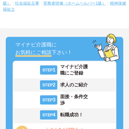
級）
社会福祉主事
実務者研修（ホームヘルパー1級）
精神保健
福祉士
マイナビ介護職に
お気軽にご相談
下さい！
マイナビ介護
1
STEP
職にご登録
2
求人のご紹介
STEP
面接・条件交
3
STEP
渉
4
転職成功！
STEP