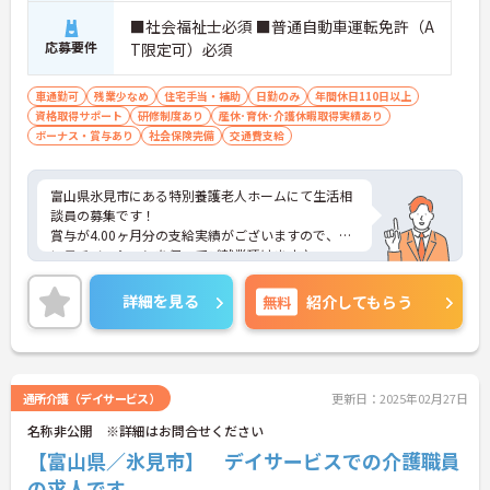
■社会福祉士必須 ■普通自動車運転免許（A
応募要件
T限定可）必須
車通勤可
残業少なめ
住宅手当・補助
日勤のみ
年間休日110日以上
資格取得サポート
研修制度あり
産休･育休･介護休暇取得実績あり
ボーナス・賞与あり
社会保険完備
交通費支給
富山県氷見市にある特別養護老人ホームにて生活相
談員の募集です！
賞与が4.00ヶ月分の支給実績がございますので、高
いモチベーションを保ってご就業頂けます♪
年間休日120日以上！お休み多めなので、プライベ
ートの時間もしっかり確保できます！
詳細を見る
無料
紹介してもらう
ご興味のある方には、面接対策ポイントなど、さら
に詳細をお話しいたしますのでお気軽にご相談くだ
さい！
通所介護（デイサービス）
更新日：2025年02月27日
名称非公開 ※詳細はお問合せください
【富山県／氷見市】 デイサービスでの介護職員
の求人です