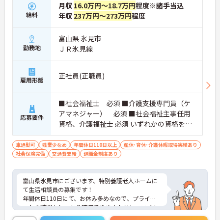
月収
16.0万円～18.7万円
程度※諸手当込
給料
年収
237万円～273万円
程度
富山県 氷見市
勤務地
ＪＲ氷見線
正社員(正職員)
雇用形態
■社会福祉士 必須 ■介護支援専門員（ケ
アマネジャー） 必須 ■社会福祉主事任用
応募要件
資格、介護福祉士 必須 いずれかの資格を所
持で可 ■普通自動車運転免許 必須（ＡＴ
限定可）
車通勤可
残業少なめ
年間休日110日以上
産休･育休･介護休暇取得実績あり
社会保険完備
交通費支給
退職金制度あり
富山県氷見市にございます、特別養護老人ホームに
て生活相談員の募集です！
年間休日110日にて、お休み多めなので、プライベ
ートの時間もしっかり確保できます！また、マイカ
ー通勤OKなので、通勤も楽々です◎