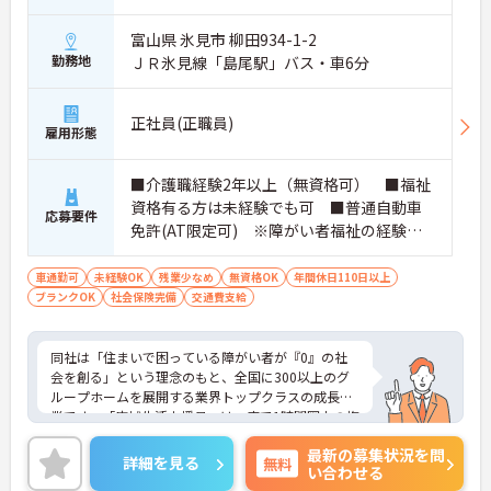
富山県 氷見市 柳田934-1-2
勤務地
ＪＲ氷見線「島尾駅」バス・車6分
正社員(正職員)
雇用形態
■介護職経験2年以上（無資格可） ■福祉
資格有る方は未経験でも可 ■普通自動車
応募要件
免許(AT限定可) ※障がい者福祉の経験は
不問です。※実務経験2年以上の方、障がい
者福祉に関する経験をお持ちの方大歓迎
車通勤可
未経験OK
残業少なめ
無資格OK
年間休日110日以上
ブランクOK
社会保険完備
交通費支給
同社は「住まいで困っている障がい者が『0』の社
会を創る」という理念のもと、全国に300以上のグ
ループホームを展開する業界トップクラスの成長企
業です。「広域生活支援員」は、車で1時間圏内の複
数施設を横断的に担当し、現場支援とパートスタッ
最新の募集状況を問
フのサポートを行うハイクラスなポジションです。
詳細を見る
無料
い合わせる
最新設備とバリアフリーが完備され、スタッフの身