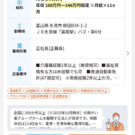
年収
288万円～346万円
程度 ※月給×12ヶ
給料
月
富山県 氷見市 柳田934-1-2
勤務地
ＪＲ氷見線「島尾駅」バス・車6分
正社員(正職員)
雇用形態
■介護職経験1年以上（無資格可）■福祉資
格有る方は未経験でも可 ■普通自動車免
応募要件
許(AT限定可) ※実務経験2年以上の方、障
がい者福祉に関する経験をお持ちの方大歓
迎
車通勤可
未経験OK
残業少なめ
無資格OK
年間休日110日以上
ブランクOK
社会保険完備
交通費支給
全国に300か所以上（※2025年10月時点）の障がい
者グループホームを展開する法人が母体です。年間
休日は114日あり、夏季・冬季休暇も取得可能。産
前産後・育児休暇制度もあり、子育て中の方も多数
活躍中で、ワークライフバランスを大切にしながら