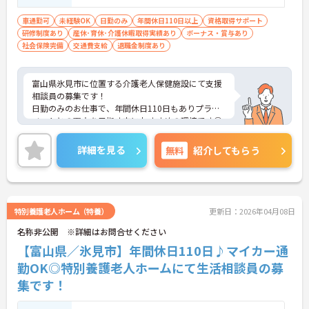
車通勤可
未経験OK
日勤のみ
年間休日110日以上
資格取得サポート
研修制度あり
産休･育休･介護休暇取得実績あり
ボーナス・賞与あり
社会保険完備
交通費支給
退職金制度あり
富山県氷見市に位置する介護老人保健施設にて支援
相談員の募集です！
日勤のみのお仕事で、年間休日110日もありプライ
ベートとの両立を目指す方におすすめの環境です◎
マイカーでの通勤もOK！資格取得支援制度もあるた
め働きながら取得可能◎丁寧な研修とフォロー体制
詳細を見る
無料
紹介してもらう
で、ご自身のスキルアップもできます！
こちらの求人にご興味がございましたら面接のポイ
ントもお伝えしますので是非ご応募お待ちしており
ます。
特別養護老人ホーム（特養）
更新日：2026年04月08日
名称非公開 ※詳細はお問合せください
【富山県／氷見市】年間休日110日♪マイカー通
勤OK◎特別養護老人ホームにて生活相談員の募
集です！