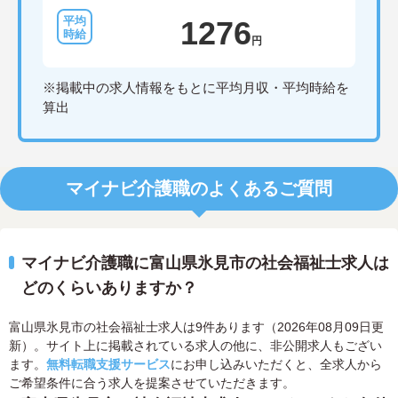
備」により現場の負担が大幅に軽減されています。
ご利用者様の安全性はもちろん、働くスタッフにと
1276
っても身体的負担が少なく、高いモチベーションを
円
保って業務に集中できます。
※掲載中の求人情報をもとに平均月収・平均時給を
算出
マイナビ介護職のよくあるご質問
マイナビ介護職に富山県氷見市の社会福祉士求人は
どのくらいありますか？
富山県氷見市の社会福祉士求人は9件あります（2026年08月09日更
新）。サイト上に掲載されている求人の他に、非公開求人もござい
ます。
無料転職支援サービス
にお申し込みいただくと、全求人から
ご希望条件に合う求人を提案させていただきます。