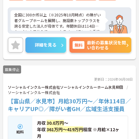
ど）、営業経験（業種問わず）、障がい福
祉経験歓迎
全国に300か所以上（※2025年10月時点）の障がい
者グループホームを展開し、施設数トップクラスを
誇る安定した法人が母体です。年間休日は114日以
上、主に土日休みで、ワークライフバランスを重視
した働き方が可能です。産前産後・育児休暇制度も
最新の募集状況を問
あり、子育て世代も安心して働ける環境が整ってい
詳細を見る
無料
い合わせる
ます。一般社員研修や外部勉強会受講支援制度など
を通じて着実にスキルアップもできます。チームを
まとめ、メンバーの成長を後押しすることにやりが
いを感じる方、新しい挑戦に意欲的な方にぴったり
募集停止
の職場です。ご興味のある方は詳細等をお伝えしま
すので、お気軽にお問い合わせください。
更新日：2026年06月08日
ソーシャルインクルー株式会社ソーシャルインクルーホーム氷見柳田
ソーシャルインクルー株式会社
【富山県／氷見市】月給30万円～／年休114日／
キャリアUP◎／障がい者GH／広域生活支援員
月収
30.0万円
～
年収
361万円～419万円
程度 ※月給×12ヶ
給料
月