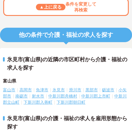
条件を変更して
▲上に戻る
再検索
他の条件で介護・福祉の求人を探す
氷見市(富山県)の近隣の市区町村から介護・福祉の
求人を探す
富山県
富山市
高岡市
魚津市
氷見市
滑川市
黒部市
砺波市
小矢
部市
南砺市
射水市
中新川郡舟橋村
中新川郡上市町
中新川
郡立山町
下新川郡入善町
下新川郡朝日町
氷見市(富山県)の介護・福祉の求人を雇用形態から
探す