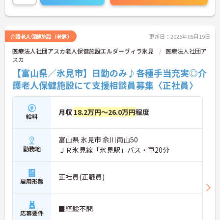
介護老人保健施設（老健）
更新日：2026年05月19日
医療法人社団アスカ老人保健施設エルダーヴィラ氷見
医療法人社団ア
スカ
【富山県／氷見市】日勤のみ♪各種手当充実◎介
護老人保健施設にて支援相談員募集〈正社員〉
月収
18.2万円～26.0万円
程度
給料
富山県 氷見市 余川南山50
勤務地
ＪＲ氷見線「氷見駅」バス・車20分
正社員(正職員)
雇用形態
■経験不問
応募要件