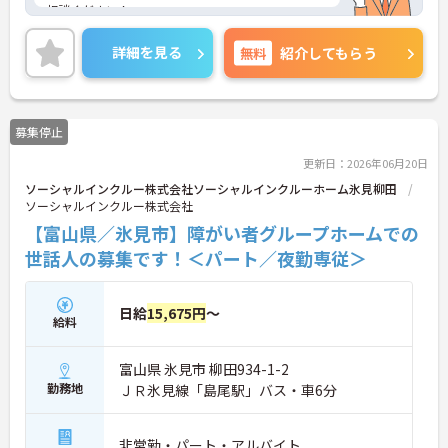
相談ください！
詳細を見る
無料
紹介してもらう
募集停止
更新日：2026年06月20日
ソーシャルインクルー株式会社ソーシャルインクルーホーム氷見柳田
ソーシャルインクルー株式会社
【富山県／氷見市】障がい者グループホームでの
世話人の募集です！＜パート／夜勤専従＞
日給
15,675円
～
給料
富山県 氷見市 柳田934-1-2
勤務地
ＪＲ氷見線「島尾駅」バス・車6分
非常勤・パート・アルバイト