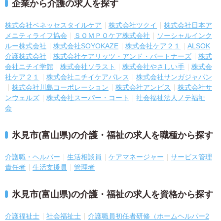
企業から介護の求人を探す
株式会社ベネッセスタイルケア
株式会社ツクイ
株式会社日本ア
メニティライフ協会
ＳＯＭＰＯケア株式会社
ソーシャルインク
ルー株式会社
株式会社SOYOKAZE
株式会社ケア２１
ALSOK
介護株式会社
株式会社ケアリッツ・アンド・パートナーズ
株式
会社ニチイ学館
株式会社ソラスト
株式会社やさしい手
株式会
社ケア２１
株式会社ニチイケアパレス
株式会社サンガジャパン
株式会社川島コーポレーション
株式会社アンビス
株式会社サ
ンウェルズ
株式会社スーパー・コート
社会福祉法人ノテ福祉
会
氷見市(富山県)の介護・福祉の求人を職種から探す
介護職・ヘルパー
生活相談員
ケアマネージャー
サービス管理
責任者
生活支援員
管理者
氷見市(富山県)の介護・福祉の求人を資格から探す
介護福祉士
社会福祉士
介護職員初任者研修（ホームヘルパー2