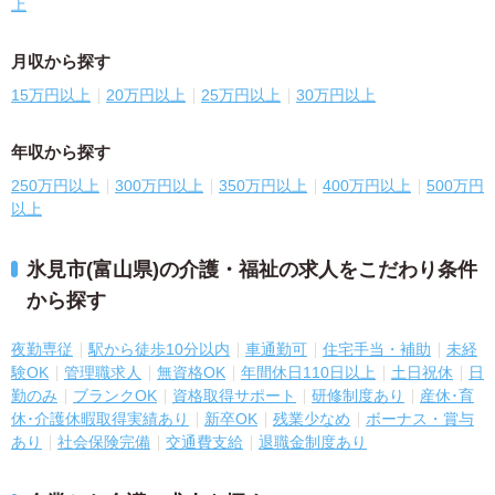
上
月収から探す
15万円以上
20万円以上
25万円以上
30万円以上
年収から探す
250万円以上
300万円以上
350万円以上
400万円以上
500万円
以上
氷見市(富山県)の介護・福祉の求人をこだわり条件
から探す
夜勤専従
駅から徒歩10分以内
車通勤可
住宅手当・補助
未経
験OK
管理職求人
無資格OK
年間休日110日以上
土日祝休
日
勤のみ
ブランクOK
資格取得サポート
研修制度あり
産休･育
休･介護休暇取得実績あり
新卒OK
残業少なめ
ボーナス・賞与
あり
社会保険完備
交通費支給
退職金制度あり