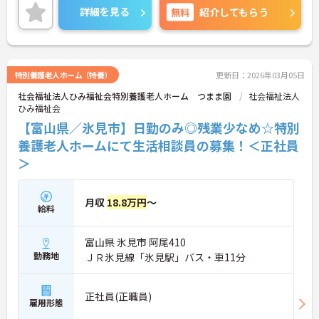
ご興味のある方は、マイナビ介護職までお問い合わ
詳細を見る
無料
紹介してもらう
せください。
特別養護老人ホーム（特養）
更新日：2026年03月05日
社会福祉法人ひみ福祉会特別養護老人ホーム つまま園
社会福祉法人
ひみ福祉会
【富山県／氷見市】日勤のみ◎残業少なめ☆特別
養護老人ホームにて生活相談員の募集！＜正社員
＞
月収
18.8万円
～
給料
富山県 氷見市 阿尾410
勤務地
ＪＲ氷見線「氷見駅」バス・車11分
正社員(正職員)
雇用形態