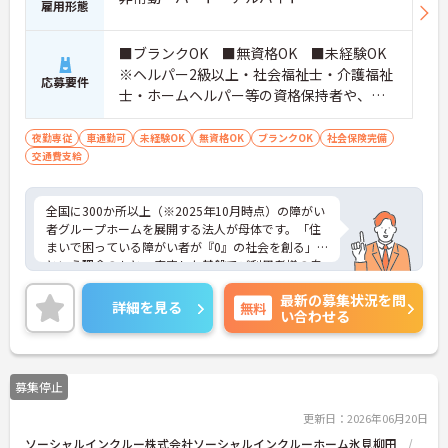
雇用形態
■ブランクOK ■無資格OK ■未経験OK
※ヘルパー2級以上・社会福祉士・介護福祉
応募要件
士・ホームヘルパー等の資格保持者や、福
祉系業務経験者、障害者支援施設経験者、
生活支援員、障害者支援員、就労支援員、
夜勤専従
車通勤可
未経験OK
無資格OK
ブランクOK
社会保険完備
交通費支給
生活相談員等の経験歓迎
全国に300か所以上（※2025年10月時点）の障がい
者グループホームを展開する法人が母体です。「住
まいで困っている障がい者が『0』の社会を創る」
という理念のもと、安定した基盤でご利用者様の自
立を支援しています。週1日からの勤務が可能で、W
最新の募集状況を問
ワークや扶養内での勤務も歓迎しており、ご自身の
詳細を見る
無料
い合わせる
ペースで働けます。20代から60代まで幅広い世代が
活躍中で、未経験や無資格の方でも安心してスター
トできるよう、先輩スタッフが丁寧にサポートしま
す。昇給の機会は年2回あり、頑張りが評価される環
募集停止
境です。正社員登用制度や産休・育休制度も整って
いるため、ライフステージに合わせて長く働き続け
更新日：2026年06月20日
られます。介護に挑戦したい方や、空いた時間を有
ソーシャルインクルー株式会社ソーシャルインクルーホーム氷見柳田
効活用したい方におすすめです。ご興味のある方は