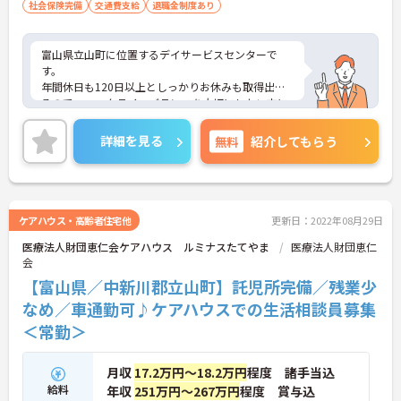
社会保険完備
交通費支給
退職金制度あり
富山県立山町に位置するデイサービスセンターで
す。
年間休日も120日以上としっかりお休みも取得出来
るので、ワークライフバランスを大切にしたい方に
オススメです。
マイカー通勤可能なので行き帰りがスムーズです。
詳細を見る
無料
紹介してもらう
ご興味をお持ちの方はお気軽にお問い合わせくださ
い。
ケアハウス・高齢者住宅他
更新日：2022年08月29日
医療法人財団恵仁会ケアハウス ルミナスたてやま
医療法人財団恵仁
会
【富山県／中新川郡立山町】託児所完備／残業少
なめ／車通勤可♪ケアハウスでの生活相談員募集
＜常勤＞
月収
17.2万円～18.2万円
程度 諸手当込
給料
年収
251万円～267万円
程度 賞与込