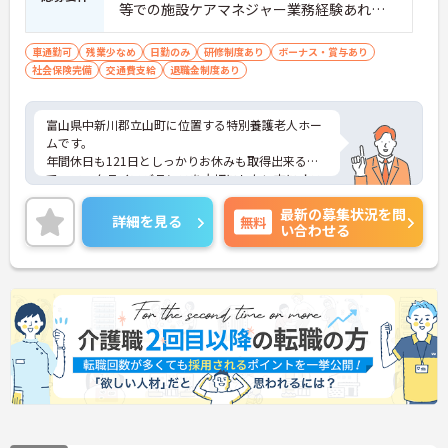
等での施設ケアマネジャー業務経験あれば
尚可 ■介護福祉士あれば尚可
車通勤可
残業少なめ
日勤のみ
研修制度あり
ボーナス・賞与あり
社会保険完備
交通費支給
退職金制度あり
富山県中新川郡立山町に位置する特別養護老人ホー
ムです。
年間休日も121日としっかりお休みも取得出来るの
で、ワークライフバランスを大切にしたい方にオス
スメです。
最新の募集状況を問
賞与は年2回、計3.60ヶ月分の支給実績があり、ス
詳細を見る
無料
い合わせる
タッフの頑張りをきちんと還元！
ご興味をお持ちの方はお気軽にお問い合わせくださ
い。