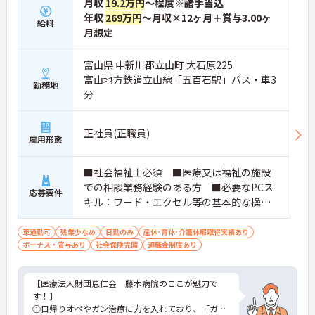
月収
19.2万円
～程度※諸手当込
年収
269万円
～月収×12ヶ月＋賞与3.00ヶ
給料
月想定
富山県 中新川郡立山町 大石原225
富山地方鉄道立山線「五百石駅」バス・車3
勤務地
分
正社員(正職員)
雇用形態
■社会福祉士必須 ■医療又は福祉の施設
での相談業務経験のある方 ■必要なPCス
応募要件
キル：ワード・エクセル等の基本的な操作
ができる
車通勤可
残業少なめ
日勤のみ
産休･育休･介護休暇取得実績あり
ボーナス・賞与あり
社会保険完備
退職金制度あり
【医療法人財団恵仁会 藤木病院のここが魅力で
す！】
①日帰りオペやガン治療に力を入れており、「ガン