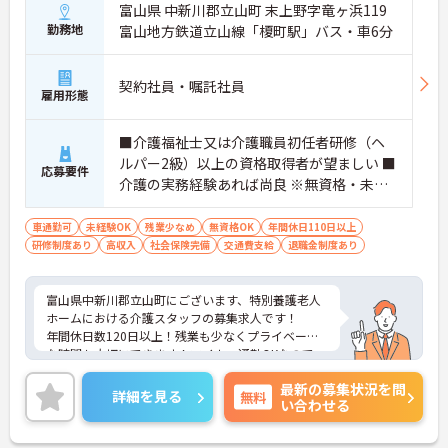
富山県 中新川郡立山町 末上野字竜ヶ浜119
勤務地
富山地方鉄道立山線「榎町駅」バス・車6分
契約社員・嘱託社員
雇用形態
■介護福祉士又は介護職員初任者研修（ヘ
ルパー2級）以上の資格取得者が望ましい ■
応募要件
介護の実務経験あれば尚良 ※無資格・未経
験応相談
車通勤可
未経験OK
残業少なめ
無資格OK
年間休日110日以上
研修制度あり
高収入
社会保険完備
交通費支給
退職金制度あり
富山県中新川郡立山町にございます、特別養護老人
ホームにおける介護スタッフの募集求人です！
年間休日数120日以上！残業も少なくプライベート
な時間も大切にできます！マイカー通勤OKなので、
通勤も楽々です♪
最新の募集状況を問
ご興味ある方には、面接のポイントなど、さらに詳
詳細を見る
無料
い合わせる
細をお話致しますのでお気軽にご相談ください。