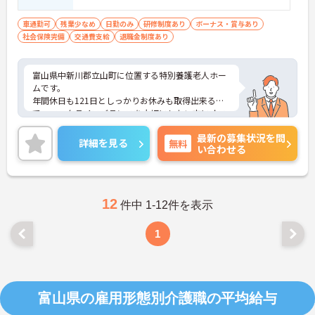
験あれば尚良し
車通勤可
残業少なめ
日勤のみ
研修制度あり
ボーナス・賞与あり
社会保険完備
交通費支給
退職金制度あり
富山県中新川郡立山町に位置する特別養護老人ホー
ムです。
年間休日も121日としっかりお休みも取得出来るの
で、ワークライフバランスを大切にしたい方にオス
スメです。
最新の募集状況を問
賞与は年2回、計3.60ヶ月分の支給実績があり、ス
詳細を見る
無料
い合わせる
タッフの頑張りをきちんと還元！
ご興味をお持ちの方はお気軽にお問い合わせくださ
い。
12
件中 1-12件を表示
1
富山県の雇用形態別介護職の平均給与