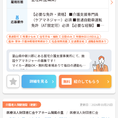
雇用形態
【必要な免許・資格】 ■介護支援専門員
（ケアマネジャー）必須 ■普通自動車運転
応募要件
免許（AT限定可）必須 【必要な経験】 ■ケ
アマネジャー業務経験あれば尚可
車通勤可
残業少なめ
住宅手当・補助
日勤のみ
年間休日110日以上
産休･育休･介護休暇取得実績あり
社会保険完備
交通費支給
退職金制度あり
富山県中新川郡にある居宅介護支援事業所にて、施
設ケアマネジャーの募集です！
マイカー通勤OK・無料駐車場ありで毎日の通勤もス
ムーズです。
年間休日111日、日・祝固定休ですので、プライベ
ートとの両立も可能です。
詳細を見る
無料
紹介してもらう
ご興味がある方は是非一度マイナビまでお問合せ下
さい。更に詳細などお伝えします。
介護老人保健施設（老健）
更新日：2026年03月25日
医療法人財団恵仁会ケアホーム陽風の里
医療法人財団恵仁会