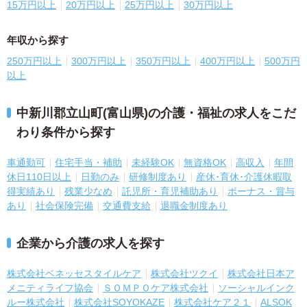
15万円以上
20万円以上
25万円以上
30万円以上
年収から探す
250万円以上
300万円以上
350万円以上
400万円以上
500万円
以上
中新川郡立山町(富山県)の介護・福祉の求人をこだ
わり条件から探す
車通勤可
住宅手当・補助
未経験OK
無資格OK
高収入
年間
休日110日以上
日勤のみ
研修制度あり
産休･育休･介護休暇取
得実績あり
残業少なめ
託児所・育児補助あり
ボーナス・賞与
あり
社会保険完備
交通費支給
退職金制度あり
企業から介護の求人を探す
株式会社ベネッセスタイルケア
株式会社ツクイ
株式会社日本ア
メニティライフ協会
ＳＯＭＰＯケア株式会社
ソーシャルインク
ルー株式会社
株式会社SOYOKAZE
株式会社ケア２１
ALSOK