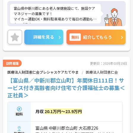
富山県中新川郡にある老人保健施設にて、施設ケア
マネジャーの募集です！
マイカー通勤OK・無料駐車場ありで毎日の通勤もス
ムーズです。
年間休日111日、日・祝固定休ですので、プライベ
ートとの両立も可能です。
詳細を見る
無料
紹介してもらう
ご興味がある方は是非一度マイナビまでお問合せ下
さい。更に詳細などお伝えします。
訪問看護
更新日：2026年03月19日
医療法人財団恵仁会プレシャスケアたてやま
医療法人財団恵仁会
【富山県／中新川郡立山町】年間休日111日！サ
ービス付き高齢者向け住宅で介護福祉士の募集＜
正社員＞
月収
20.1万円～23.9万円
給料
富山県 中新川郡立山町 大石原226