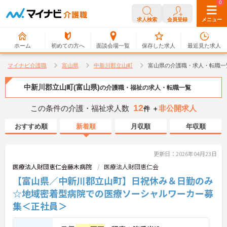
0
0
求人検索
会員登録
メニュー
ホーム
初めての方へ
面談会場一覧
保存した求人
最近見た求人
マイナビ介護職
富山県
中新川郡立山町
富山県の介護職・求人・転職一
中新川郡立山町(富山県)
の介護職・福祉の求人・転職一覧
12
この条件の介護・福祉求人数
非公開求人
件 ＋
おすすめ順
新着順
月収順
年収順
更新日：2026年04月23日
医療法人財団恵仁会藤木病院
医療法人財団恵仁会
【富山県／中新川郡立山町】日祝休み＆日勤のみ
☆地域密着型病院での医療ソーシャルワーカー募
集＜正社員＞