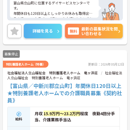
富山県立山町に位置するデイサービスセンターで
す。
年間休日も120日以上としっかりお休みも取得出来
るので、ワークライフバランスを大切にしたい方に
オススメです。
最新の募集状況を問
マイカー通勤可能なので行き帰りがスムーズです。
詳細を見る
無料
い合わせる
ご興味をお持ちの方はお気軽にお問い合わせくださ
い。
募集停止
特別養護老人ホーム（特養）
更新日：2026年05月12日
社会福祉法人立山福祉会 特別養護老人ホーム 竜ヶ浜荘
社会福祉法
人立山福祉会 特別養護老人ホーム 竜ヶ浜荘
【富山県／中新川郡立山町】年間休日120日以上
★特別養護老人ホームでの介護職員募集《契約社
員》
月収
15.9万円～23.2万円
程度 夜勤4回分手
給料
当、介護業務手当込