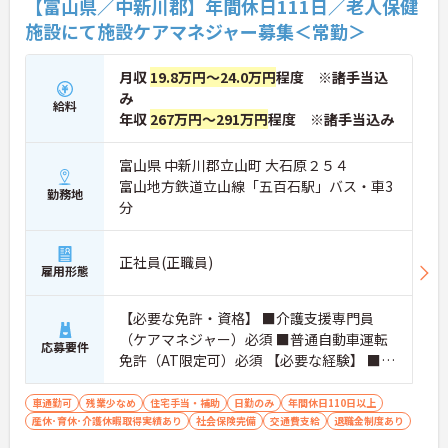
【富山県／中新川郡】年間休日111日／老人保健
施設にて施設ケアマネジャー募集＜常勤＞
月収
19.8万円～24.0万円
程度 ※諸手当込
み
給料
年収
267万円～291万円
程度 ※諸手当込み
富山県 中新川郡立山町 大石原２５４
富山地方鉄道立山線「五百石駅」バス・車3
勤務地
分
正社員(正職員)
雇用形態
【必要な免許・資格】 ■介護支援専門員
（ケアマネジャー）必須 ■普通自動車運転
応募要件
免許（AT限定可）必須 【必要な経験】 ■ケ
アマネジャー業務経験あれば尚可
車通勤可
残業少なめ
住宅手当・補助
日勤のみ
年間休日110日以上
産休･育休･介護休暇取得実績あり
社会保険完備
交通費支給
退職金制度あり