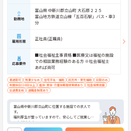
富山県 中新川郡立山町 大石原２２５
富山地方鉄道立山線「五百石駅」バス・車3
勤務地
分
正社員(正職員)
雇用形態
■社会福祉主事資格 ■医療又は福祉の施設
での相談業務経験のある方 ※社会福祉士
応募要件
あれば尚可
車通勤可
残業少なめ
住宅手当・補助
託児所・育児補助
日勤のみ
年間休日110日以上
産休･育休･介護休暇取得実績あり
社会保険完備
交通費支給
退職金制度あり
富山県中新川郡立山町に位置する施設での求人で
す。
福利厚生が整っていますので、安心してご就業して
いただけます。
また残業は月5時間程度と少なめですので、仕事と