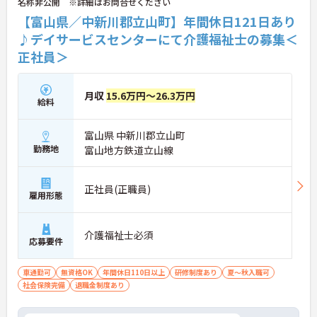
名称非公開 ※詳細はお問合せください
【富山県／中新川郡立山町】年間休日121日あり
♪デイサービスセンターにて介護福祉士の募集＜
正社員＞
月収
15.6万円～26.3万円
給料
富山県 中新川郡立山町
勤務地
富山地方鉄道立山線
正社員(正職員)
雇用形態
介護福祉士必須
応募要件
車通勤可
無資格OK
年間休日110日以上
研修制度あり
夏～秋入職可
社会保険完備
退職金制度あり