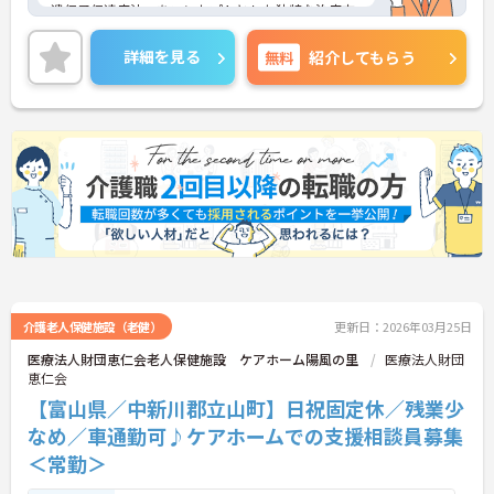
遺伝子伝達療法」をコンセプトとした独特な治療方
法を用い、副作用をほとんど出さずに高い効果を得
られる最良のガン治療と考えて実施しています！②
詳細を見る
無料
紹介してもらう
リハビリにおいては、外来・入院・通所の3部門を
通して患者様・ご利用者様が自立した生活を送れる
ようにサポートされています。③住宅手当や通勤手
当、精勤手当など各種手当のほか、実績もある育児
休暇制度などが充実しており、長く働きやすい環境
です。
介護老人保健施設（老健）
更新日：2026年03月25日
医療法人財団恵仁会老人保健施設 ケアホーム陽風の里
医療法人財団
恵仁会
【富山県／中新川郡立山町】日祝固定休／残業少
なめ／車通勤可♪ケアホームでの支援相談員募集
＜常勤＞