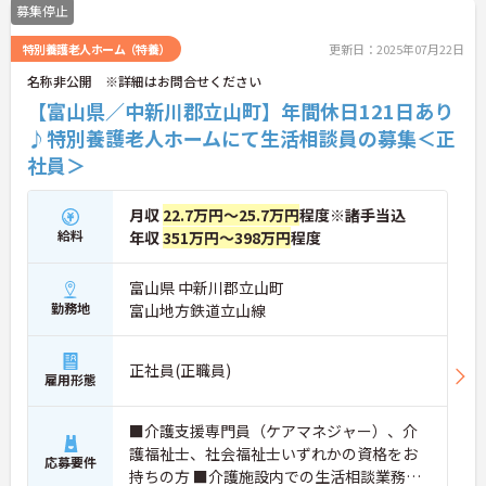
募集停止
特別養護老人ホーム（特養）
更新日：2025年07月22日
名称非公開 ※詳細はお問合せください
【富山県／中新川郡立山町】年間休日121日あり
♪特別養護老人ホームにて生活相談員の募集＜正
社員＞
月収
22.7万円～25.7万円
程度※諸手当込
給料
年収
351万円～398万円
程度
富山県 中新川郡立山町
勤務地
富山地方鉄道立山線
正社員(正職員)
雇用形態
■介護支援専門員（ケアマネジャー）、介
護福祉士、社会福祉士いずれかの資格をお
応募要件
持ちの方 ■介護施設内での生活相談業務経