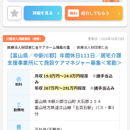
いただけます。
また日祝固定休で、残業は月5時間程度と少なめで
すので、仕事と家庭の両立が出来ます！
詳細を見る
無料
紹介してもらう
ご興味のある方には、面接対策ポイントなど、さら
に詳細をお話しいたしますので、お気軽にご相談く
ださい。
介護老人保健施設（老健）
更新日：2026年03月25日
医療法人財団恵仁会ケアホーム陽風の里
医療法人財団恵仁会
【富山県／中新川郡】年間休日111日／居宅介護
支援事業所にて施設ケアマネジャー募集＜常勤＞
月収
19.8万円～24.0万円
程度 ※諸手当込
み
給料
年収
267万円～291万円
程度 ※諸手当込み
富山県 中新川郡立山町 大石原２５４
富山地方鉄道立山線「五百石駅」バス・車3
勤務地
分
正社員(正職員)