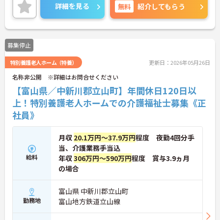
家庭の両立が出来ます！
詳細を見る
無料
紹介してもらう
託児所完備も完備されていますので、お子様がいら
っしゃる方でも安心してご就業していただけます。
ご興味のある方には、面接対策ポイントなど、さら
に詳細をお話しいたしますので、お気軽にご相談く
募集停止
ださい。
特別養護老人ホーム（特養）
更新日：2026年05月26日
名称非公開 ※詳細はお問合せください
【富山県／中新川郡立山町】年間休日120日以
上！特別養護老人ホームでの介護福祉士募集《正
社員》
月収
20.1万円～37.9万円
程度 夜勤4回分手
当、介護業務手当込
給料
年収
306万円～590万円
程度 賞与3.9ヵ月
の場合
富山県 中新川郡立山町
勤務地
富山地方鉄道立山線