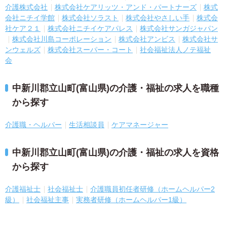
介護株式会社
株式会社ケアリッツ・アンド・パートナーズ
株式
会社ニチイ学館
株式会社ソラスト
株式会社やさしい手
株式会
社ケア２１
株式会社ニチイケアパレス
株式会社サンガジャパン
株式会社川島コーポレーション
株式会社アンビス
株式会社サ
ンウェルズ
株式会社スーパー・コート
社会福祉法人ノテ福祉
会
中新川郡立山町(富山県)の介護・福祉の求人を職種
から探す
介護職・ヘルパー
生活相談員
ケアマネージャー
中新川郡立山町(富山県)の介護・福祉の求人を資格
から探す
介護福祉士
社会福祉士
介護職員初任者研修（ホームヘルパー2
級）
社会福祉主事
実務者研修（ホームヘルパー1級）