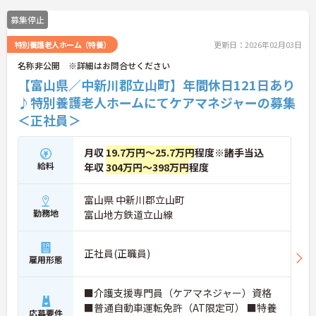
募集停止
特別養護老人ホーム（特養）
更新日：2026年02月03日
名称非公開 ※詳細はお問合せください
【富山県／中新川郡立山町】年間休日121日あり
♪特別養護老人ホームにてケアマネジャーの募集
＜正社員＞
月収
19.7万円～25.7万円
程度※諸手当込
給料
年収
304万円～398万円
程度
富山県 中新川郡立山町
勤務地
富山地方鉄道立山線
正社員(正職員)
雇用形態
■介護支援専門員（ケアマネジャー）資格
■普通自動車運転免許（AT限定可） ■特養
応募要件