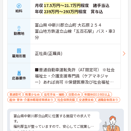
月収
17.5万円～21.7万円
程度 諸手当込
給料
年収
239万円～293万円
程度 賞与込
富山県 中新川郡立山町 大石原２５４
富山地方鉄道立山線「五百石駅」バス・車3
勤務地
分
正社員(正職員)
雇用形態
■普通自動車運転免許（AT限定可） ※社会
福祉士・介護支援専門員（ケアマネジャ
応募要件
ー）あれば尚可 ※保健医療及び社会福祉に
関する経験を有している方 尚可
車通勤可
残業少なめ
住宅手当・補助
日勤のみ
年間休日110日以上
産休･育休･介護休暇取得実績あり
社会保険完備
交通費支給
退職金制度あり
富山県中新川郡立山町に位置する施設での求人で
す。
福利厚生が整っていますので、安心してご就業して