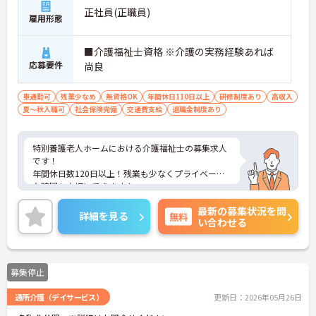
正社員(正職員)
雇用形態
■介護福祉士資格 ※介護の実務経験あれば
応募要件
尚良
車通勤可
残業少なめ
無資格OK
年間休日110日以上
研修制度あり
高収入
夏～秋入職可
社会保険完備
交通費支給
退職金制度あり
特別養護老人ホームにおける介護福祉士の募集求人
です！
年間休日数120日以上！残業も少なくプライベート
な時間も大切にできます！
ご興味ある方には、面接のポイントなど、さらに詳
最新の募集状況を問
細をお話致しますのでお気軽にご相談ください。
詳細を見る
無料
い合わせる
募集停止
通所介護（デイサービス）
更新日：2026年05月26日