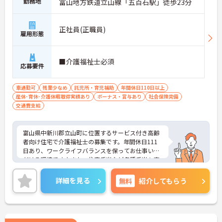
勤務地
富山地方鉄道立山線「五百石駅」徒歩23分
正社員(正職員)
雇用形態
■介護福祉士必須
応募要件
車通勤可
残業少なめ
託児所・育児補助
年間休日110日以上
産休･育休･介護休暇取得実績あり
ボーナス・賞与あり
社会保険完備
交通費支給
富山県中新川郡立山町に位置するサービス付き高齢
者向け住宅で介護福祉士の募集です。年間休日111
日あり、ワークライフバランスを保ってお仕事いた
だける環境です♪また、住宅手当など各種手当も充
実しており、収入面も安心です！ご興味のある方は
ご面接のポイントお伝えしますのでご気軽にお問い
詳細を見る
無料
紹介してもらう
合わせください。