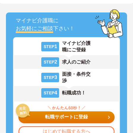
マイナビ介護職に
お気軽にご相談
下さい！
マイナビ介護
1
STEP
職にご登録
2
求人のご紹介
STEP
面接・条件交
3
STEP
渉
4
転職成功！
STEP
転職サポートに登録
はじめて転職する方へ