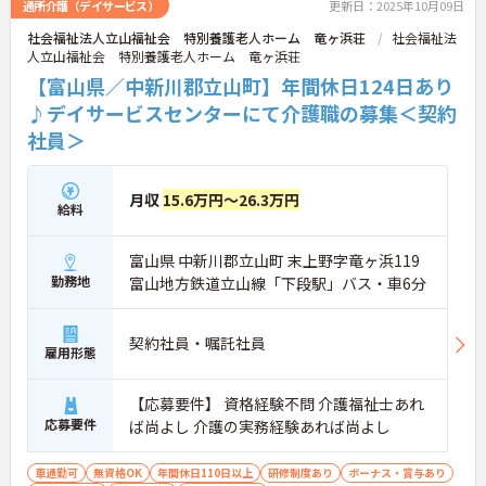
通所介護（デイサービス）
更新日：2025年10月09日
社会福祉法人立山福祉会 特別養護老人ホーム 竜ヶ浜荘
社会福祉法
人立山福祉会 特別養護老人ホーム 竜ヶ浜荘
【富山県／中新川郡立山町】年間休日124日あり
♪デイサービスセンターにて介護職の募集＜契約
社員＞
月収
15.6万円～26.3万円
給料
富山県 中新川郡立山町 末上野字竜ヶ浜119
勤務地
富山地方鉄道立山線「下段駅」バス・車6分
契約社員・嘱託社員
雇用形態
【応募要件】 資格経験不問 介護福祉士あれ
応募要件
ば尚よし 介護の実務経験あれば尚よし
車通勤可
無資格OK
年間休日110日以上
研修制度あり
ボーナス・賞与あり