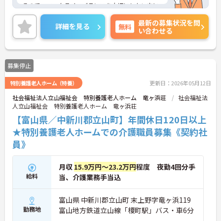
るので、ワークライフバランスを大切にしたい方に
オススメです。
最新の募集状況を問
マイカー通勤可能なので行き帰りがスムーズです。
詳細を見る
無料
い合わせる
ご興味をお持ちの方はお気軽にお問い合わせくださ
い。
募集停止
特別養護老人ホーム（特養）
更新日：2026年05月12日
社会福祉法人立山福祉会 特別養護老人ホーム 竜ヶ浜荘
社会福祉法
人立山福祉会 特別養護老人ホーム 竜ヶ浜荘
【富山県／中新川郡立山町】年間休日120日以上
★特別養護老人ホームでの介護職員募集《契約社
員》
月収
15.9万円～23.2万円
程度 夜勤4回分手
給料
当、介護業務手当込
富山県 中新川郡立山町 末上野字竜ヶ浜119
勤務地
富山地方鉄道立山線「榎町駅」バス・車6分