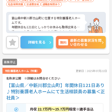
社会保険完備
交通費支給
退職金制度あり
富山県中新川郡立山町に位置する特別養護老人ホー
ムです。
年間休日も121日としっかりお休みも取得出来るの
で、ワークライフバランスを大切にしたい方にオス
スメです。
最新の募集状況を問
賞与は年2回、計3.60ヶ月分の支給実績があり、ス
詳細を見る
無料
い合わせる
タッフの頑張りをきちんと還元！
ご興味をお持ちの方はお気軽にお問い合わせくださ
い。
募集停止
特別養護老人ホーム（特養）
更新日：2025年07月22日
名称非公開 ※詳細はお問合せください
【富山県／中新川郡立山町】年間休日121日あり
♪特別養護老人ホームにて生活相談員の募集＜正
社員＞
月収
22.7万円～25.7万円
程度※諸手当込