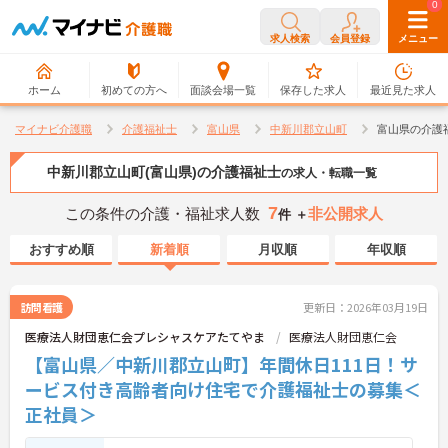
0
0
求人検索
会員登録
メニュー
ホーム
初めての方へ
面談会場一覧
保存した求人
最近見た求人
マイナビ介護職
介護福祉士
富山県
中新川郡立山町
富山県の介護
中新川郡立山町(富山県)の介護福祉士
の求人・転職一覧
7
この条件の介護・福祉求人数
非公開求人
件 ＋
おすすめ順
新着順
月収順
年収順
訪問看護
更新日：2026年03月19日
医療法人財団恵仁会プレシャスケアたてやま
医療法人財団恵仁会
【富山県／中新川郡立山町】年間休日111日！サ
ービス付き高齢者向け住宅で介護福祉士の募集＜
正社員＞