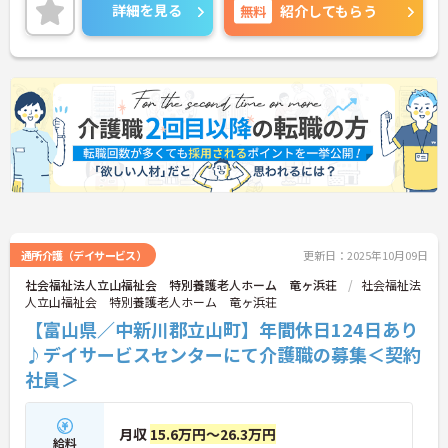
ご面接のポイントお伝えしますのでご気軽にお問い
詳細を見る
無料
紹介してもらう
合わせください。
通所介護（デイサービス）
更新日：2025年10月09日
社会福祉法人立山福祉会 特別養護老人ホーム 竜ヶ浜荘
社会福祉法
人立山福祉会 特別養護老人ホーム 竜ヶ浜荘
【富山県／中新川郡立山町】年間休日124日あり
♪デイサービスセンターにて介護職の募集＜契約
社員＞
月収
15.6万円～26.3万円
給料