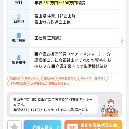
給料
年収
351万円～398万円
程度
富山県 中新川郡立山町
勤務地
富山地方鉄道立山線
正社員(正職員)
雇用形態
■介護支援専門員（ケアマネジャー）、介
護福祉士、社会福祉士いずれかの資格をお
応募要件
持ちの方 ■介護施設内での生活相談業務経
験あれば尚良し
車通勤可
残業少なめ
日勤のみ
研修制度あり
ボーナス・賞与あり
社会保険完備
交通費支給
退職金制度あり
富山県中新川郡立山町に位置する特別養護老人ホー
ムです。
年間休日も121日としっかりお休みも取得出来るの
で、ワークライフバランスを大切にしたい方にオス
スメです。
最新の募集状況を問
賞与は年2回、計3.60ヶ月分の支給実績があり、ス
詳細を見る
無料