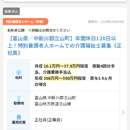
募集停止
特別養護老人ホーム（特養）
更新日：2026年05月26日
名称非公開 ※詳細はお問合せください
【富山県／中新川郡立山町】年間休日120日以
上！特別養護老人ホームでの介護福祉士募集《正
社員》
月収
20.1万円～37.9万円
程度 夜勤4回分手
当、介護業務手当込
給料
年収
306万円～590万円
程度 賞与3.9ヵ月
の場合
富山県 中新川郡立山町
勤務地
富山地方鉄道立山線
正社員(正職員)
雇用形態