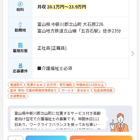
月収
20.1万円～23.9万円
給料
富山県 中新川郡立山町 大石原226
勤務地
富山地方鉄道立山線「五百石駅」徒歩23分
正社員(正職員)
雇用形態
■介護福祉士必須
応募要件
車通勤可
残業少なめ
託児所・育児補助
年間休日110日以上
産休･育休･介護休暇取得実績あり
ボーナス・賞与あり
社会保険完備
交通費支給
富山県中新川郡立山町に位置するサービス付き高齢
者向け住宅で介護福祉士の募集です。年間休日111
日あり、ワークライフバランスを保ってお仕事いた
だける環境です♪また、住宅手当など各種手当も充
実しており、収入面も安心です！ご興味のある方は