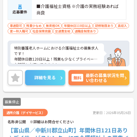
■介護福祉士資格 ※介護の実務経験あれば
応募要件
尚良
車通勤可
残業少なめ
無資格OK
年間休日110日以上
研修制度あり
高収入
夏～秋入職可
社会保険完備
交通費支給
退職金制度あり
特別養護老人ホームにおける介護福祉士の募集求人
です！
年間休日数120日以上！残業も少なくプライベート
な時間も大切にできます！
ご興味ある方には、面接のポイントなど、さらに詳
最新の募集状況を問
細をお話致しますのでお気軽にご相談ください。
詳細を見る
無料
い合わせる
募集停止
通所介護（デイサービス）
更新日：2026年05月26日
名称非公開 ※詳細はお問合せください
【富山県／中新川郡立山町】年間休日121日あり