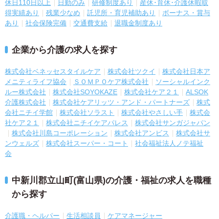
休日110日以上
日勤のみ
研修制度あり
産休･育休･介護休暇取
得実績あり
残業少なめ
託児所・育児補助あり
ボーナス・賞与
あり
社会保険完備
交通費支給
退職金制度あり
企業から介護の求人を探す
株式会社ベネッセスタイルケア
株式会社ツクイ
株式会社日本ア
メニティライフ協会
ＳＯＭＰＯケア株式会社
ソーシャルインク
ルー株式会社
株式会社SOYOKAZE
株式会社ケア２１
ALSOK
介護株式会社
株式会社ケアリッツ・アンド・パートナーズ
株式
会社ニチイ学館
株式会社ソラスト
株式会社やさしい手
株式会
社ケア２１
株式会社ニチイケアパレス
株式会社サンガジャパン
株式会社川島コーポレーション
株式会社アンビス
株式会社サ
ンウェルズ
株式会社スーパー・コート
社会福祉法人ノテ福祉
会
中新川郡立山町(富山県)の介護・福祉の求人を職種
から探す
介護職・ヘルパー
生活相談員
ケアマネージャー