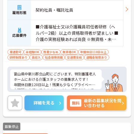
契約社員・嘱託社員
雇用形態
■介護福祉士又は介護職員初任者研修（ヘ
ルパー2級）以上の資格取得者が望ましい ■
応募要件
介護の実務経験あれば尚良 ※無資格・未経
験応相談
車通勤可
未経験OK
残業少なめ
無資格OK
年間休日110日以上
研修制度あり
高収入
社会保険完備
交通費支給
退職金制度あり
富山県中新川郡立山町にございます、特別養護老人
ホームにおける介護スタッフの募集求人です！
年間休日数120日以上！残業も少なくプライベート
な時間も大切にできます！マイカー通勤OKなので、
通勤も楽々です♪
最新の募集状況を問
ご興味ある方には、面接のポイントなど、さらに詳
詳細を見る
無料
い合わせる
細をお話致しますのでお気軽にご相談ください。
募集停止