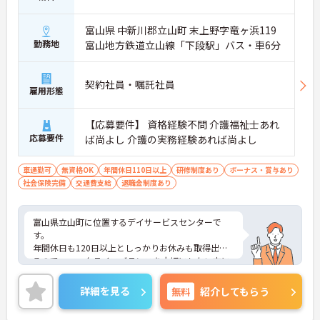
富山県 中新川郡立山町 末上野字竜ヶ浜119
勤務地
富山地方鉄道立山線「下段駅」バス・車6分
契約社員・嘱託社員
雇用形態
【応募要件】 資格経験不問 介護福祉士あれ
応募要件
ば尚よし 介護の実務経験あれば尚よし
車通勤可
無資格OK
年間休日110日以上
研修制度あり
ボーナス・賞与あり
社会保険完備
交通費支給
退職金制度あり
富山県立山町に位置するデイサービスセンターで
す。
年間休日も120日以上としっかりお休みも取得出来
るので、ワークライフバランスを大切にしたい方に
オススメです。
マイカー通勤可能なので行き帰りがスムーズです。
詳細を見る
無料
紹介してもらう
ご興味をお持ちの方はお気軽にお問い合わせくださ
い。