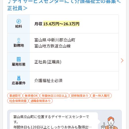
♪デイサービスセンターにて介護福祉士の募集＜
正社員＞
月収
15.6万円～26.3万円
給料
富山県 中新川郡立山町
勤務地
富山地方鉄道立山線
正社員(正職員)
雇用形態
介護福祉士必須
応募要件
車通勤可
無資格OK
年間休日110日以上
研修制度あり
夏～秋入職可
社会保険完備
退職金制度あり
富山県立山町に位置するデイサービスセンターで
す。
年間休日も120日以上としっかりお休みも取得出来