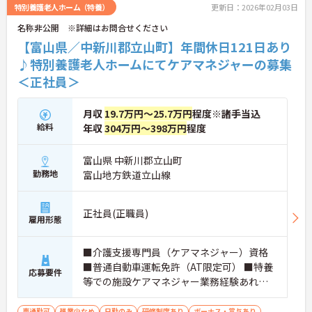
特別養護老人ホーム（特養）
更新日：2026年02月03日
名称非公開 ※詳細はお問合せください
【富山県／中新川郡立山町】年間休日121日あり
♪特別養護老人ホームにてケアマネジャーの募集
＜正社員＞
月収
19.7万円～25.7万円
程度※諸手当込
給料
年収
304万円～398万円
程度
富山県 中新川郡立山町
勤務地
富山地方鉄道立山線
正社員(正職員)
雇用形態
■介護支援専門員（ケアマネジャー）資格
■普通自動車運転免許（AT限定可） ■特養
応募要件
等での施設ケアマネジャー業務経験あれば
尚可 ■介護福祉士あれば尚可
車通勤可
残業少なめ
日勤のみ
研修制度あり
ボーナス・賞与あり