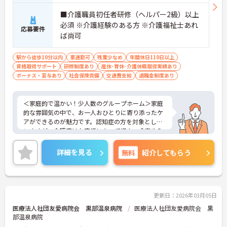
■介護職員初任者研修（ヘルパー2級）以上
必須 ※介護経験のある方 ※介護福祉士あれ
応募要件
ば尚可
駅から徒歩10分以内
車通勤可
残業少なめ
年間休日110日以上
資格取得サポート
研修制度あり
産休･育休･介護休暇取得実績あり
ボーナス・賞与あり
社会保険完備
交通費支給
退職金制度あり
＜家庭的で温かい！少人数のグループホーム＞家庭
的な雰囲気の中で、お一人おひとりに寄り添ったケ
アができるのが魅力です。認知症の方を対象として
いますが、介護度はお客様によって様々。食事や入
浴、排泄などの日常生活を支援しながら、まるで家
族のように温かい時間を共有できます。「流れ作業
詳細を見る
無料
紹介してもらう
ではなく、じっくりと人と向き合いたい」という方
にぴったりの環境です。
＜手厚い指導と資格支援＞先輩スタッフが丁寧に指
導してくださいます。また、入社後のキャリアアッ
プ制度や、就業後の資格取得を積極的にサポートす
更新日：2026年03月05日
る体制が整っています。
医療法人社団友愛病院会 黒部温泉病院
医療法人社団友愛病院会 黒
部温泉病院