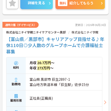
ご興味のある方には、面接対策ポイントなど、さら
詳細を見る
無料
紹介してもらう
に詳細をお話しいたしますので、お気軽にご相談く
ださい。
通所介護（デイサービス）
更新日：2026年06月24日
株式会社ニチイ学館ニチイケアセンター黒部
株式会社ニチイ学館
【富山県／黒部市】キャリアアップ目指せる♪年
休110日◎少人数のグループホームで介護福祉士
募集
月収
20.7万円
～
給料
年収
273万円
～
富山県 黒部市 荻生2897-1
勤務地
富山地方鉄道本線「荻生駅」徒歩15分
正社員(正職員)
雇用形態