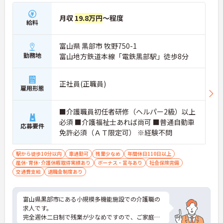
月収
19.8万円
～程度
給料
富山県 黒部市 牧野750-1
勤務地
富山地方鉄道本線「電鉄黒部駅」徒歩8分
正社員(正職員)
雇用形態
■介護職員初任者研修（ヘルパー2級）以上
必須 ■介護福祉士あれば尚可 ■普通自動車
応募要件
免許必須（ＡＴ限定可） ※経験不問
駅から徒歩10分以内
車通勤可
残業少なめ
年間休日110日以上
産休･育休･介護休暇取得実績あり
ボーナス・賞与あり
社会保険完備
交通費支給
退職金制度あり
富山県黒部市にある小規模多機能施設での介護職の
求人です。
完全週休二日制で残業が少なめですので、ご家庭や