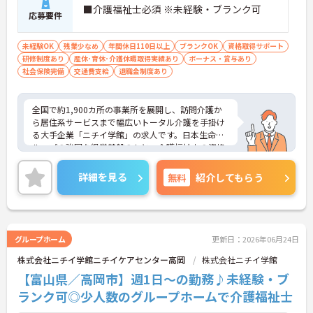
■介護福祉士必須 ※未経験・ブランク可
応募要件
未経験OK
残業少なめ
年間休日110日以上
ブランクOK
資格取得サポート
研修制度あり
産休･育休･介護休暇取得実績あり
ボーナス・賞与あり
社会保険完備
交通費支給
退職金制度あり
全国で約1,900カ所の事業所を展開し、訪問介護か
ら居住系サービスまで幅広いトータル介護を手掛け
る大手企業「ニチイ学館」の求人です。日本生命グ
ループの強固な経営基盤のもと、介護福祉士の資格
を最大限に活かしてキャリアアップできる環境が整
っています。毎月1万8000円の資格手当が支給され
詳細を見る
無料
紹介してもらう
るだけでなく、将来的にサービス管理者や拠点管理
者、ケアマネジャーへと進むための「サービス管理
者研修」等の充実した支援制度が魅力です。20～30
代が成長を実感できる明確なキャリアマップがある
一方で、40～60代の方も安心できる最大2万円の勤
グループホーム
更新日：2026年06月24日
続年数手当や退職金制度などの福利厚生を完備して
株式会社ニチイ学館ニチイケアセンター高岡
株式会社ニチイ学館
います。企業主導型保育所の利用や10～18歳のお子
様への子ども手当などライフステージの変化にも対
【富山県／高岡市】週1日～の勤務♪未経験・ブ
応しており、グループホームでの1対1の丁寧なケア
ランク可◎少人数のグループホームで介護福祉士
という現場のやりがいを感じながら、確かなキャリ
アと長期的な働きやすさの両方を手に入れられる職