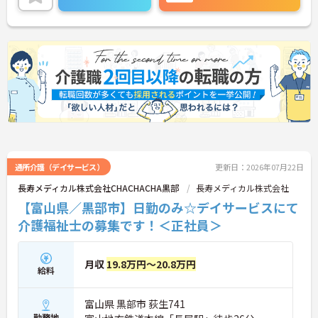
ご興味のある方には、面接対策ポイントなど、さら
に詳細をお話しいたしますのでお気軽にご相談くだ
さい！
通所介護（デイサービス）
更新日：2026年07月22日
長寿メディカル株式会社CHACHACHA黒部
長寿メディカル株式会社
【富山県／黒部市】日勤のみ☆デイサービスにて
介護福祉士の募集です！＜正社員＞
月収
19.8万円～20.8万円
給料
富山県 黒部市 荻生741
勤務地