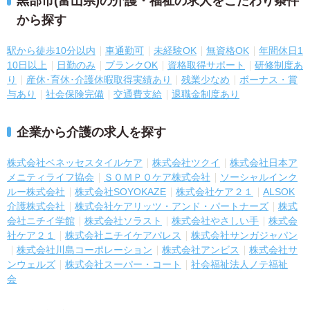
黒部市(富山県)の介護・福祉の求人をこだわり条件
から探す
駅から徒歩10分以内
車通勤可
未経験OK
無資格OK
年間休日1
10日以上
日勤のみ
ブランクOK
資格取得サポート
研修制度あ
り
産休･育休･介護休暇取得実績あり
残業少なめ
ボーナス・賞
与あり
社会保険完備
交通費支給
退職金制度あり
企業から介護の求人を探す
株式会社ベネッセスタイルケア
株式会社ツクイ
株式会社日本ア
メニティライフ協会
ＳＯＭＰＯケア株式会社
ソーシャルインク
ルー株式会社
株式会社SOYOKAZE
株式会社ケア２１
ALSOK
介護株式会社
株式会社ケアリッツ・アンド・パートナーズ
株式
会社ニチイ学館
株式会社ソラスト
株式会社やさしい手
株式会
社ケア２１
株式会社ニチイケアパレス
株式会社サンガジャパン
株式会社川島コーポレーション
株式会社アンビス
株式会社サ
ンウェルズ
株式会社スーパー・コート
社会福祉法人ノテ福祉
会