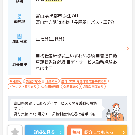
給料
富山県 黒部市 荻生741
勤務地
富山地方鉄道本線「長屋駅」バス・車7分
正社員(正職員)
雇用形態
■初任者研修以上いずれか必須 ■普通自動
車運転免許必須 ■デイサービス勤務経験あ
応募要件
れば尚可
車通勤可
残業少なめ
日勤のみ
産休･育休･介護休暇取得実績あり
ボーナス・賞与あり
社会保険完備
交通費支給
退職金制度あり
富山県黒部市にあるデイサービスでの介護職の募集
です！
賞与実績は3ヶ月分！ 昇給制度や処遇改善手当も
あり、金銭面で安心です。
残業は月5時間程度と少なく、土日休みの完全週休2
日制と、働きやすい環境です◎
詳細を見る
無料
紹介してもらう