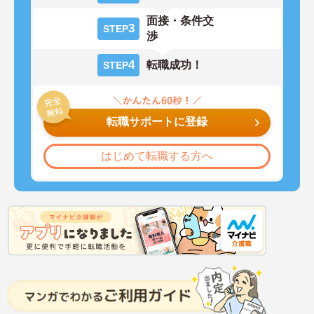
面接・条件交
3
STEP
渉
4
転職成功！
STEP
転職サポートに登録
はじめて転職する方へ