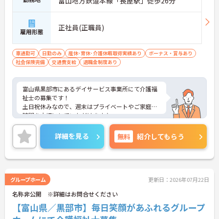
富山地方鉄道本線「長屋駅」徒歩26分
正社員(正職員)
雇用形態
車通勤可
日勤のみ
産休･育休･介護休暇取得実績あり
ボーナス・賞与あり
社会保険完備
交通費支給
退職金制度あり
富山県黒部市にあるデイサービス事業所にて介護福
祉士の募集です！
土日祝休みなので、週末はプライベートやご家庭の
時間を大切にしていただけます♪
詳細を見る
無料
紹介してもらう
グループホーム
更新日：2026年07月22日
名称非公開 ※詳細はお問合せください
【富山県／黒部市】毎日笑顔があふれるグループ