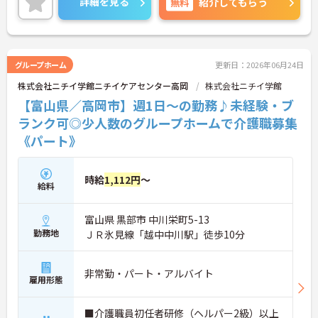
詳細を見る
無料
紹介してもらう
ではなく、じっくりと人と向き合いたい」という方
にぴったりの環境です。
＜柔軟な働き方ができる＞プライベートを大切にし
たい方にとって、非常に働きやすい職場です。週3日
から勤務可能で、働ける時間や日数は相談に乗って
グループホーム
更新日：2026年06月24日
もらえます。また、子ども手当（10～18歳対象）も
株式会社ニチイ学館ニチイケアセンター高岡
株式会社ニチイ学館
用意されており、子育て世代を応援する仕組みが整
っているのも嬉しいポイントです。
【富山県／高岡市】週1日～の勤務♪未経験・ブ
ランク可◎少人数のグループホームで介護職募集
《パート》
時給
1,112円
～
給料
富山県 黒部市 中川栄町5-13
勤務地
ＪＲ氷見線「越中中川駅」徒歩10分
非常勤・パート・アルバイト
雇用形態
■介護職員初任者研修（ヘルパー2級）以上