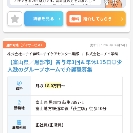
アができるのが魅力です。認知症の方を対象として
いますが、介護度はお客様によって様々。食事や入
浴、排泄などの日常生活を支援しながら、まるで家
族のように温かい時間を共有できます。「流れ作業
詳細を見る
無料
紹介してもらう
ではなく、じっくりと人と向き合いたい」という方
にぴったりの環境です。
＜柔軟な働き方ができる＞プライベートを大切にし
たい方にとって、非常に働きやすい職場です。週3日
から勤務可能で、働ける時間や日数は相談に乗って
通所介護（デイサービス）
更新日：2026年06月24日
もらえます。また、子ども手当（10～18歳対象）も
株式会社ニチイ学館ニチイケアセンター黒部
株式会社ニチイ学館
用意されており、子育て世代を応援する仕組みが整
っているのも嬉しいポイントです。
【富山県／黒部市】賞与年3回＆年休115日◎少
人数のグループホームで介護職募集
月収
18.0万円
～
給料
富山県 黒部市 荻生2897-1
勤務地
富山地方鉄道本線「荻生駅」徒歩10分
正社員(正職員)
雇用形態