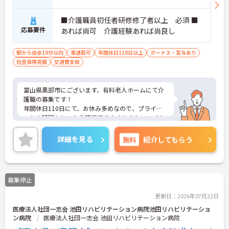
■介護職員初任者研修修了者以上 必須 ■
応募要件
あれば尚可 介護経験あれば尚良し
駅から徒歩10分以内
車通勤可
年間休日110日以上
ボーナス・賞与あり
社会保険完備
交通費支給
富山県黒部市にございます、有料老人ホームにて介
護職の募集です！
年間休日110日にて、お休み多めなので、プライベ
ートの時間もしっかり確保できます！また、マイカ
ー通勤OKなので、通勤も楽々です◎
ご興味のある方は、マイナビ介護職までお問い合わ
詳細を見る
無料
紹介してもらう
せください。
募集停止
更新日：2026年07月22日
医療法人社団一志会 池田リハビリテーション病院池田リハビリテーショ
ン病院
医療法人社団一志会 池田リハビリテーション病院