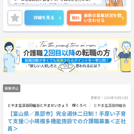
接対策ポイントなど、詳細をお話しいたしますので
お気軽にご相談ください。
最新の募集状況を問
詳細を見る
無料
い合わせる
募集停止
更新日：2026年05月15日
とやま生活協同組合とやませいきょう 輝くろべ
とやま生活協同組合
【富山県／黒部市】完全週休二日制！手厚い子育
て支援◎小規模多機能施設での介護職募集＜正社
員＞