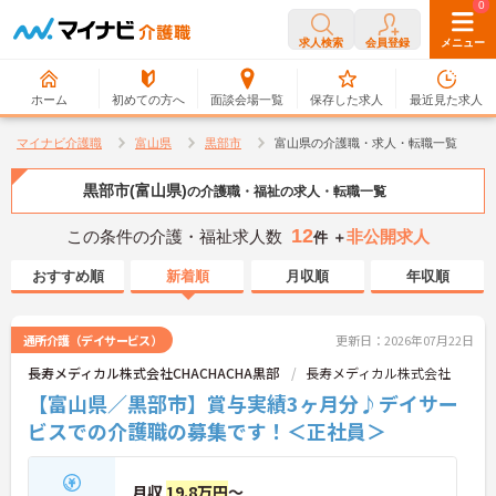
0
0
求人検索
会員登録
メニュー
ホーム
初めての方へ
面談会場一覧
保存した求人
最近見た求人
マイナビ介護職
富山県
黒部市
富山県の介護職・求人・転職一覧
黒部市(富山県)
の介護職・福祉の求人・転職一覧
12
この条件の介護・福祉求人数
非公開求人
件 ＋
おすすめ順
新着順
月収順
年収順
通所介護（デイサービス）
更新日：2026年07月22日
長寿メディカル株式会社CHACHACHA黒部
長寿メディカル株式会社
【富山県／黒部市】賞与実績3ヶ月分♪デイサー
ビスでの介護職の募集です！＜正社員＞
月収
19.8万円
～