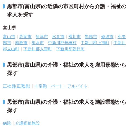
黒部市(富山県)の近隣の市区町村から介護・福祉の
求人を探す
富山県
富山市
高岡市
魚津市
氷見市
滑川市
黒部市
砺波市
小矢
部市
南砺市
射水市
中新川郡舟橋村
中新川郡上市町
中新川
郡立山町
下新川郡入善町
下新川郡朝日町
黒部市(富山県)の介護・福祉の求人を雇用形態から
探す
正社員(正職員)
非常勤・パート・アルバイト
黒部市(富山県)の介護・福祉の求人を施設業態から
探す
病院
介護福祉施設