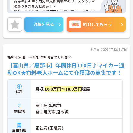
賞与は計4.30ヶ月分の支給実績があり、スタッフの
頑張りをきちんと還元！
残業も少なめですので家庭と仕事の両立、プライベ
ートも充実出来ます。
ご興味をお持ちの方はお気軽にお問い合わせくださ
詳細を見る
無料
紹介してもらう
い。
更新日：2024年12月17日
名称非公開 ※詳細はお問合せください
【富山県／黒部市】年間休日110日♪マイカー通
勤OK★有料老人ホームにて介護職の募集です！
月収
16.0万円～18.0万円
程度
給料
富山県 黒部市
勤務地
富山地方鉄道本線
正社員(正職員)
雇用形態