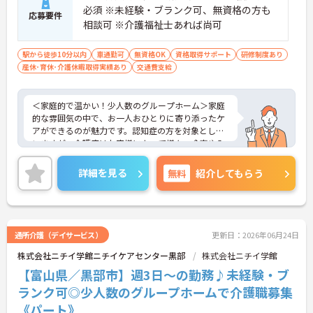
必須 ※未経験・ブランク可、無資格の方も
応募要件
相談可 ※介護福祉士あれば尚可
駅から徒歩10分以内
車通勤可
無資格OK
資格取得サポート
研修制度あり
産休･育休･介護休暇取得実績あり
交通費支給
＜家庭的で温かい！少人数のグループホーム＞家庭
的な雰囲気の中で、お一人おひとりに寄り添ったケ
アができるのが魅力です。認知症の方を対象として
いますが、介護度はお客様によって様々。食事や入
浴、排泄などの日常生活を支援しながら、まるで家
族のように温かい時間を共有できます。「流れ作業
詳細を見る
無料
紹介してもらう
ではなく、じっくりと人と向き合いたい」という方
にぴったりの環境です。
＜柔軟な働き方ができる＞プライベートを大切にし
たい方にとって、非常に働きやすい職場です。週3日
から勤務可能で、働ける時間や日数は相談に乗って
通所介護（デイサービス）
更新日：2026年06月24日
もらえます。また、子ども手当（10～18歳対象）も
株式会社ニチイ学館ニチイケアセンター黒部
株式会社ニチイ学館
用意されており、子育て世代を応援する仕組みが整
っているのも嬉しいポイントです。
【富山県／黒部市】週3日～の勤務♪未経験・ブ
ランク可◎少人数のグループホームで介護職募集
《パート》