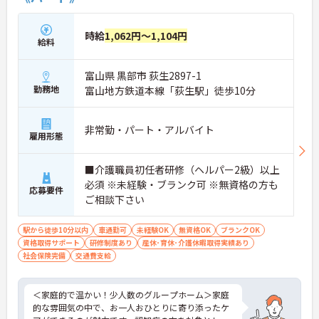
時給
1,062円～1,104円
給料
富山県 黒部市 荻生2897-1
勤務地
富山地方鉄道本線「荻生駅」徒歩10分
非常勤・パート・アルバイト
雇用形態
■介護職員初任者研修（ヘルパー2級）以上
必須 ※未経験・ブランク可 ※無資格の方も
応募要件
ご相談下さい
駅から徒歩10分以内
車通勤可
未経験OK
無資格OK
ブランクOK
資格取得サポート
研修制度あり
産休･育休･介護休暇取得実績あり
社会保険完備
交通費支給
＜家庭的で温かい！少人数のグループホーム＞家庭
的な雰囲気の中で、お一人おひとりに寄り添ったケ