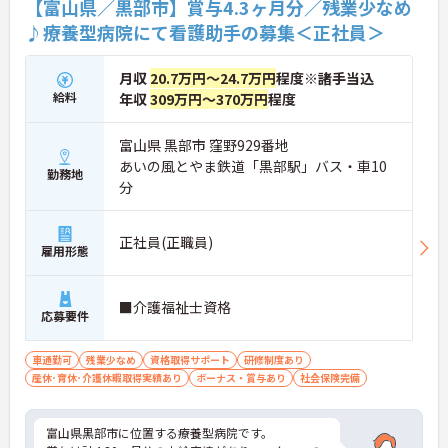
【富山県／黒部市】賞与4.3ヶ月分／残業少なめ
♪療養型病院にて看護助手の募集＜正社員＞
月収
20.7万円～24.7万円
程度※諸手当込
給料
年収
309万円～370万円
程度
富山県 黒部市 窪野929番地
あいの風とやま鉄道「黒部駅」バス・車10
勤務地
分
正社員(正職員)
雇用形態
■介護福祉士資格
応募要件
車通勤可
残業少なめ
資格取得サポート
研修制度あり
産休･育休･介護休暇取得実績あり
ボーナス・賞与あり
社会保険完備
富山県黒部市に位置する療養型病院です。