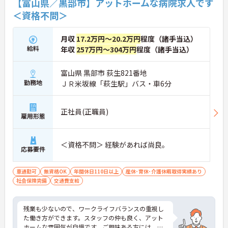
【富山県／黒部市】アットホームな病院求人です
＜資格不問＞
月収
17.2万円～20.2万円
程度（諸手当込）
給料
年収
257万円～304万円
程度（諸手当込）
富山県 黒部市 荻生821番地
勤務地
ＪＲ米坂線「萩生駅」バス・車6分
正社員(正職員)
雇用形態
＜資格不問＞ 経験があれば尚良。
応募要件
車通勤可
無資格OK
年間休日110日以上
産休･育休･介護休暇取得実績あり
社会保険完備
交通費支給
残業も少ないので、ワークライフバランスの重視し
た働き方ができます。スタッフの仲も良く、アット
ホームな雰囲気が自慢です。ご興味ある方には、面