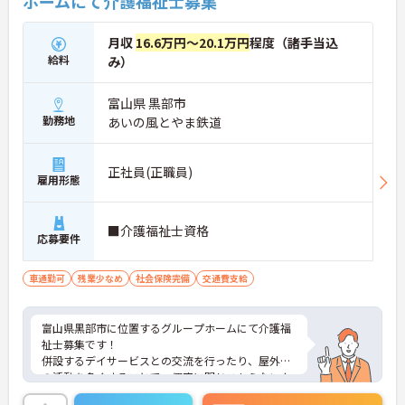
ホームにて介護福祉士募集
月収
16.6万円～20.1万円
程度（諸手当込
給料
み）
富山県 黒部市
勤務地
あいの風とやま鉄道
正社員(正職員)
雇用形態
■介護福祉士資格
応募要件
車通勤可
残業少なめ
社会保険完備
交通費支給
富山県黒部市に位置するグループホームにて介護福
祉士募集です！
併設するデイサービスとの交流を行ったり、屋外で
の活動を多くすることで、個室に閉じこもらないよ
うな環境作りを目指しています。