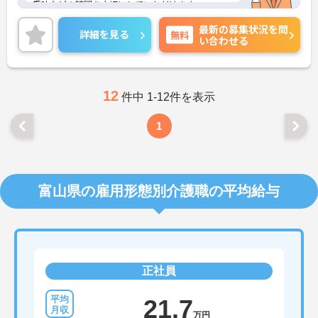
趣味などの時間を大切にしていただけます。
また、福利厚生や子育て・治療との両立支援が充実
最新の募集状況を問
しているため、ライフステージが変わっても安心し
詳細を見る
無料
い合わせる
て長く働けます。
ご興味のある方には、面接対策ポイントなど、さら
に詳細をご案内しますのでお気軽にご相談くださ
い！
12
件中 1-12件を表示
1
富山県の雇用形態別介護職の平均給与
正社員
21.7
万円