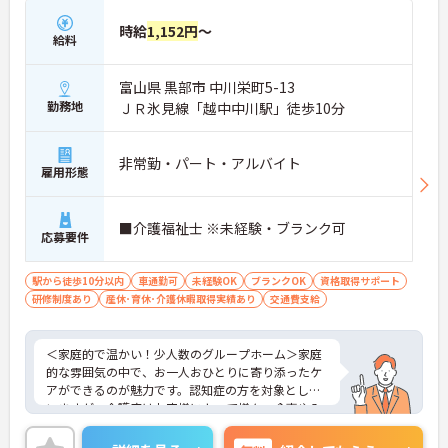
場です。
時給
1,152円
～
給料
＜介護福祉士の資格を活かし、さらなる高みを目指
せる環境です＞大手ならではの丁寧な拠点研修や半
富山県 黒部市 中川栄町5-13
年間のOJTがあり、新しい職場への不安をしっかり
解消できます。1ユニット9名の少人数制グループホ
勤務地
ＪＲ氷見線「越中中川駅」徒歩10分
ームのため、お客様と1対1で深く関わるケアが叶う
のも大きな魅力。ゆくゆくはサービス管理者研修を
受講し、施設長やケアマネジャーへステップアップ
非常勤・パート・アルバイト
雇用形態
できる明確なキャリアマップが用意されています
＜手厚い子育て支援！プライベートも大切にできる
環境＞ 「ワークライフバランスを重視する方にも大
■介護福祉士 ※未経験・ブランク可
変おすすめの求人です。希望を考慮したシフト作成
応募要件
や半日単位で取得できる有給休暇など、無理なく働
ける体制が整っています。特に子育て支援が手厚
駅から徒歩10分以内
車通勤可
未経験OK
ブランクOK
資格取得サポート
く、10～18歳のお子様を対象とした『子ども手当』
研修制度あり
産休･育休･介護休暇取得実績あり
交通費支給
や、企業主導型保育所の利用手当（月1万円）など
も充実！ご家族の急な体調不良時には家族愛休暇も
利用でき、ライフステージが変わっても安心のサポ
＜家庭的で温かい！少人数のグループホーム＞家庭
ート体制です。
的な雰囲気の中で、お一人おひとりに寄り添ったケ
アができるのが魅力です。認知症の方を対象として
いますが、介護度はお客様によって様々。食事や入
浴、排泄などの日常生活を支援しながら、まるで家
族のように温かい時間を共有できます。「流れ作業