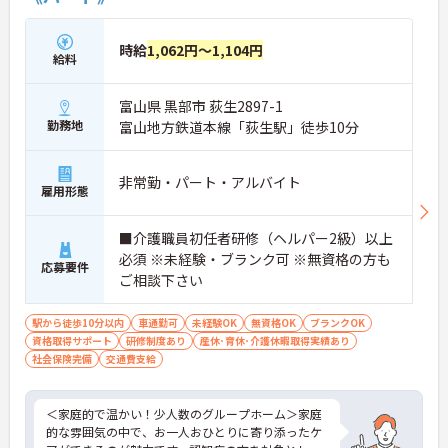
時給
1,062円～1,104円
給料
富山県 黒部市 荻生2897-1
勤務地
富山地方鉄道本線「荻生駅」徒歩10分
非常勤・パート・アルバイト
雇用形態
■介護職員初任者研修（ヘルパー2級）以上
必須 ※未経験・ブランク可 ※無資格の方も
応募要件
ご相談下さい
駅から徒歩10分以内
車通勤可
未経験OK
無資格OK
ブランクOK
資格取得サポート
研修制度あり
産休･育休･介護休暇取得実績あり
社会保険完備
交通費支給
＜家庭的で温かい！少人数のグループホーム＞家庭
的な雰囲気の中で、お一人おひとりに寄り添ったケ