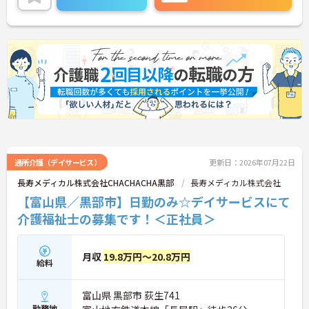
ご興味のある方には、面接対策ポイントなど、さら
に詳細をお話しいたしますのでお気軽にご相談くだ
さい！
通所介護（デイサービス）
更新日：2026年07月22日
長寿メディカル株式会社CHACHACHA黒部
長寿メディカル株式会社
【富山県／黒部市】日勤のみ☆デイサービスにて
介護福祉士の募集です！＜正社員＞
月収
19.8万円～20.8万円
給料
富山県 黒部市 荻生741
勤務地