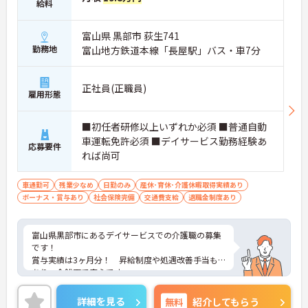
給料
富山県 黒部市 荻生741
勤務地
富山地方鉄道本線「長屋駅」バス・車7分
正社員(正職員)
雇用形態
■初任者研修以上いずれか必須 ■普通自動
車運転免許必須 ■デイサービス勤務経験あ
応募要件
れば尚可
車通勤可
残業少なめ
日勤のみ
産休･育休･介護休暇取得実績あり
ボーナス・賞与あり
社会保険完備
交通費支給
退職金制度あり
富山県黒部市にあるデイサービスでの介護職の募集
です！
賞与実績は3ヶ月分！ 昇給制度や処遇改善手当も
あり、金銭面で安心です。
残業は月5時間程度と少なく、土日休みの完全週休2
日制と、働きやすい環境です◎
詳細を見る
無料
紹介してもらう