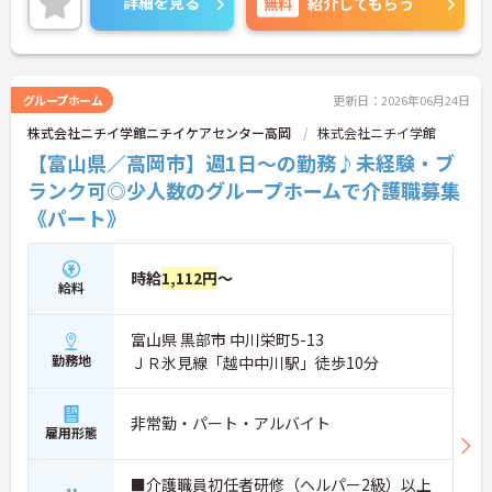
詳細を見る
無料
紹介してもらう
ではなく、じっくりと人と向き合いたい」という方
にぴったりの環境です。
＜柔軟な働き方ができる＞プライベートを大切にし
たい方にとって、非常に働きやすい職場です。週3日
から勤務可能で、働ける時間や日数は相談に乗って
グループホーム
更新日：2026年06月24日
もらえます。また、子ども手当（10～18歳対象）も
株式会社ニチイ学館ニチイケアセンター高岡
株式会社ニチイ学館
用意されており、子育て世代を応援する仕組みが整
っているのも嬉しいポイントです。
【富山県／高岡市】週1日～の勤務♪未経験・ブ
ランク可◎少人数のグループホームで介護職募集
《パート》
時給
1,112円
～
給料
富山県 黒部市 中川栄町5-13
勤務地
ＪＲ氷見線「越中中川駅」徒歩10分
非常勤・パート・アルバイト
雇用形態
■介護職員初任者研修（ヘルパー2級）以上