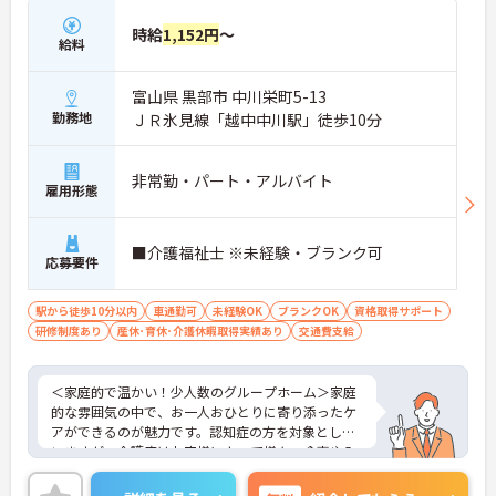
場です。
時給
1,152円
～
給料
＜介護福祉士の資格を活かし、さらなる高みを目指
せる環境です＞大手ならではの丁寧な拠点研修や半
富山県 黒部市 中川栄町5-13
年間のOJTがあり、新しい職場への不安をしっかり
解消できます。1ユニット9名の少人数制グループホ
勤務地
ＪＲ氷見線「越中中川駅」徒歩10分
ームのため、お客様と1対1で深く関わるケアが叶う
のも大きな魅力。ゆくゆくはサービス管理者研修を
受講し、施設長やケアマネジャーへステップアップ
非常勤・パート・アルバイト
雇用形態
できる明確なキャリアマップが用意されています
＜手厚い子育て支援！プライベートも大切にできる
環境＞ 「ワークライフバランスを重視する方にも大
■介護福祉士 ※未経験・ブランク可
変おすすめの求人です。希望を考慮したシフト作成
応募要件
や半日単位で取得できる有給休暇など、無理なく働
ける体制が整っています。特に子育て支援が手厚
駅から徒歩10分以内
車通勤可
未経験OK
ブランクOK
資格取得サポート
く、10～18歳のお子様を対象とした『子ども手当』
研修制度あり
産休･育休･介護休暇取得実績あり
交通費支給
や、企業主導型保育所の利用手当（月1万円）など
も充実！ご家族の急な体調不良時には家族愛休暇も
利用でき、ライフステージが変わっても安心のサポ
＜家庭的で温かい！少人数のグループホーム＞家庭
ート体制です。
的な雰囲気の中で、お一人おひとりに寄り添ったケ
アができるのが魅力です。認知症の方を対象として
いますが、介護度はお客様によって様々。食事や入
浴、排泄などの日常生活を支援しながら、まるで家
族のように温かい時間を共有できます。「流れ作業