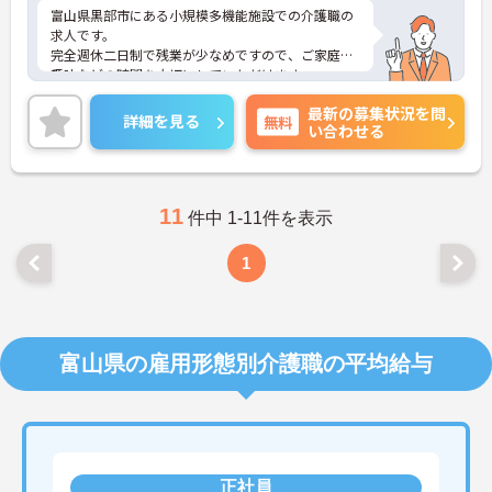
富山県黒部市にある小規模多機能施設での介護職の
求人です。
完全週休二日制で残業が少なめですので、ご家庭や
趣味などの時間を大切にしていただけます。
また、福利厚生や子育て・治療との両立支援が充実
最新の募集状況を問
しているため、ライフステージが変わっても安心し
詳細を見る
無料
い合わせる
て長く働けます。
ご興味のある方には、面接対策ポイントなど、さら
に詳細をご案内しますのでお気軽にご相談くださ
い！
11
件中 1-11件を表示
1
富山県の雇用形態別介護職の平均給与
正社員