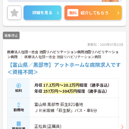
ートの時間もしっかり確保できます！また、マイカ
ー通勤OKなので、通勤も楽々です◎
ご興味のある方は、マイナビ介護職までお問い合わ
詳細を見る
無料
紹介してもらう
せください。
募集停止
更新日：2026年07月22日
医療法人社団一志会 池田リハビリテーション病院池田リハビリテーショ
ン病院
医療法人社団一志会 池田リハビリテーション病院
【富山県／黒部市】アットホームな病院求人です
＜資格不問＞
月収
17.2万円～20.2万円
程度（諸手当込）
給料
年収
257万円～304万円
程度（諸手当込）
富山県 黒部市 荻生821番地
勤務地
ＪＲ米坂線「萩生駅」バス・車6分
正社員(正職員)
雇用形態