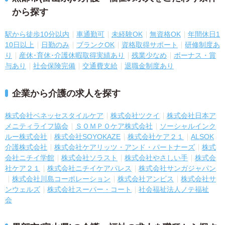
から探す
駅から徒歩10分以内
車通勤可
未経験OK
無資格OK
年間休日1
10日以上
日勤のみ
ブランクOK
資格取得サポート
研修制度あ
り
産休･育休･介護休暇取得実績あり
残業少なめ
ボーナス・賞
与あり
社会保険完備
交通費支給
退職金制度あり
企業から介護の求人を探す
株式会社ベネッセスタイルケア
株式会社ツクイ
株式会社日本ア
メニティライフ協会
ＳＯＭＰＯケア株式会社
ソーシャルインク
ルー株式会社
株式会社SOYOKAZE
株式会社ケア２１
ALSOK
介護株式会社
株式会社ケアリッツ・アンド・パートナーズ
株式
会社ニチイ学館
株式会社ソラスト
株式会社やさしい手
株式会
社ケア２１
株式会社ニチイケアパレス
株式会社サンガジャパン
株式会社川島コーポレーション
株式会社アンビス
株式会社サ
ンウェルズ
株式会社スーパー・コート
社会福祉法人ノテ福祉
会