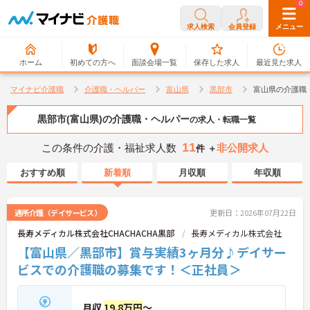
0
0
求人検索
会員登録
メニュー
ホーム
初めての方へ
面談会場一覧
保存した求人
最近見た求人
マイナビ介護職
介護職・ヘルパー
富山県
黒部市
富山県の介護職
黒部市(富山県)の介護職・ヘルパー
の求人・転職一覧
11
この条件の介護・福祉求人数
非公開求人
件 ＋
おすすめ順
新着順
月収順
年収順
通所介護（デイサービス）
更新日：2026年07月22日
長寿メディカル株式会社CHACHACHA黒部
長寿メディカル株式会社
【富山県／黒部市】賞与実績3ヶ月分♪デイサー
ビスでの介護職の募集です！＜正社員＞
月収
19.8万円
～