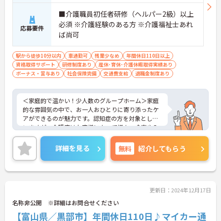
■介護職員初任者研修（ヘルパー2級）以上
必須 ※介護経験のある方 ※介護福祉士あれ
応募要件
ば尚可
駅から徒歩10分以内
車通勤可
残業少なめ
年間休日110日以上
資格取得サポート
研修制度あり
産休･育休･介護休暇取得実績あり
ボーナス・賞与あり
社会保険完備
交通費支給
退職金制度あり
＜家庭的で温かい！少人数のグループホーム＞家庭
的な雰囲気の中で、お一人おひとりに寄り添ったケ
アができるのが魅力です。認知症の方を対象として
いますが、介護度はお客様によって様々。食事や入
浴、排泄などの日常生活を支援しながら、まるで家
族のように温かい時間を共有できます。「流れ作業
詳細を見る
無料
紹介してもらう
ではなく、じっくりと人と向き合いたい」という方
にぴったりの環境です。
＜手厚い指導と資格支援＞先輩スタッフが丁寧に指
導してくださいます。また、入社後のキャリアアッ
プ制度や、就業後の資格取得を積極的にサポートす
更新日：2024年12月17日
る体制が整っています。
名称非公開 ※詳細はお問合せください
【富山県／黒部市】年間休日110日♪マイカー通