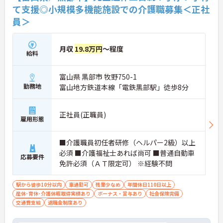
て支援◎小規模多機能施設での介護職募集＜正社
員＞
月収
19.8万円
～程度
給料
富山県 黒部市 牧野750-1
勤務地
富山地方鉄道本線「電鉄黒部駅」徒歩8分
正社員(正職員)
雇用形態
■介護職員初任者研修（ヘルパー2級）以上
必須 ■介護福祉士あれば尚可 ■普通自動車
応募要件
免許必須（ＡＴ限定可） ※経験不問
駅から徒歩10分以内
車通勤可
残業少なめ
年間休日110日以上
産休･育休･介護休暇取得実績あり
ボーナス・賞与あり
社会保険完備
交通費支給
退職金制度あり