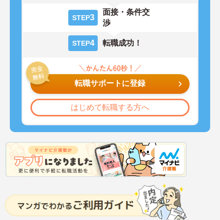
面接・条件交
3
STEP
渉
4
転職成功！
STEP
転職サポートに登録
はじめて転職する方へ