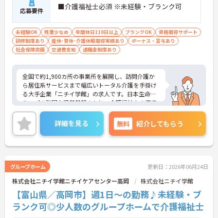
■介護福祉士必須 ※未経験・ブランク可
応募要件
未経験OK
残業少なめ
年間休日110日以上
ブランクOK
資格取得サポート
研修制度あり
産休･育休･介護休暇取得実績あり
ボーナス・賞与あり
社会保険完備
交通費支給
退職金制度あり
全国で約1,900カ所の事業所を展開し、訪問介護か
ら居住系サービスまで幅広いトータル介護を手掛け
る大手企業「ニチイ学館」の求人です。日本生命グ
ループの強固な経営基盤のもと、介護福祉士の資格
を最大限に活かしてキャリアアップできる環境が整
っています。毎月1万8000円の資格手当が支給され
詳細を見る
無料
紹介してもらう
るだけでなく、将来的にサービス管理者や拠点管理
者、ケアマネジャーへと進むための「サービス管理
者研修」等の充実した支援制度が魅力です。20～30
代が成長を実感できる明確なキャリアマップがある
一方で、40～60代の方も安心できる最大2万円の勤
グループホーム
更新日：2026年06月24日
続年数手当や退職金制度などの福利厚生を完備して
株式会社ニチイ学館ニチイケアセンター高岡
株式会社ニチイ学館
います。企業主導型保育所の利用や10～18歳のお子
様への子ども手当などライフステージの変化にも対
【富山県／高岡市】週1日～の勤務♪未経験・ブ
応しており、グループホームでの1対1の丁寧なケア
ランク可◎少人数のグループホームで介護福祉士
という現場のやりがいを感じながら、確かなキャリ
アと長期的な働きやすさの両方を手に入れられる職