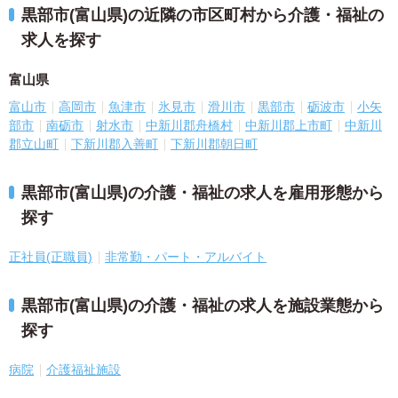
黒部市(富山県)の近隣の市区町村から介護・福祉の
求人を探す
富山県
富山市
高岡市
魚津市
氷見市
滑川市
黒部市
砺波市
小矢
部市
南砺市
射水市
中新川郡舟橋村
中新川郡上市町
中新川
郡立山町
下新川郡入善町
下新川郡朝日町
黒部市(富山県)の介護・福祉の求人を雇用形態から
探す
正社員(正職員)
非常勤・パート・アルバイト
黒部市(富山県)の介護・福祉の求人を施設業態から
探す
病院
介護福祉施設