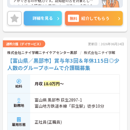
アができるのが魅力です。認知症の方を対象として
いますが、介護度はお客様によって様々。食事や入
浴、排泄などの日常生活を支援しながら、まるで家
族のように温かい時間を共有できます。「流れ作業
詳細を見る
無料
紹介してもらう
ではなく、じっくりと人と向き合いたい」という方
にぴったりの環境です。
＜柔軟な働き方ができる＞プライベートを大切にし
たい方にとって、非常に働きやすい職場です。週3日
から勤務可能で、働ける時間や日数は相談に乗って
通所介護（デイサービス）
更新日：2026年06月24日
もらえます。また、子ども手当（10～18歳対象）も
株式会社ニチイ学館ニチイケアセンター黒部
株式会社ニチイ学館
用意されており、子育て世代を応援する仕組みが整
っているのも嬉しいポイントです。
【富山県／黒部市】賞与年3回＆年休115日◎少
人数のグループホームで介護職募集
月収
18.0万円
～
給料
富山県 黒部市 荻生2897-1
勤務地
富山地方鉄道本線「荻生駅」徒歩10分
正社員(正職員)
雇用形態