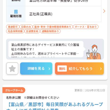
富山地方鉄道本線「長屋駅」徒歩26分
正社員(正職員)
雇用形態
車通勤可
日勤のみ
産休･育休･介護休暇取得実績あり
ボーナス・賞与あり
社会保険完備
交通費支給
退職金制度あり
富山県黒部市にあるデイサービス事業所にて介護福
祉士の募集です！
土日祝休みなので、週末はプライベートやご家庭の
時間を大切にしていただけます♪
詳細を見る
無料
紹介してもらう
グループホーム
更新日：2026年07月22日
名称非公開 ※詳細はお問合せください
【富山県／黒部市】毎日笑顔があふれるグループ