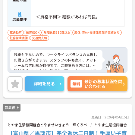
＜資格不問＞ 経験があれば尚良。
応募要件
車通勤可
無資格OK
年間休日110日以上
産休･育休･介護休暇取得実績あり
社会保険完備
交通費支給
残業も少ないので、ワークライフバランスの重視し
た働き方ができます。スタッフの仲も良く、アット
ホームな雰囲気が自慢です。ご興味ある方には、面
接対策ポイントなど、詳細をお話しいたしますので
お気軽にご相談ください。
最新の募集状況を問
詳細を見る
無料
い合わせる
募集停止
更新日：2026年05月15日
とやま生活協同組合とやませいきょう 輝くろべ
とやま生活協同組合
【富山県／黒部市】完全週休二日制！手厚い子育