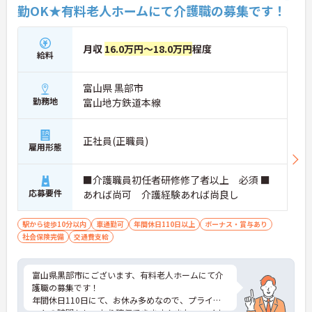
勤OK★有料老人ホームにて介護職の募集です！
月収
16.0万円～18.0万円
程度
給料
富山県 黒部市
勤務地
富山地方鉄道本線
正社員(正職員)
雇用形態
■介護職員初任者研修修了者以上 必須 ■
応募要件
あれば尚可 介護経験あれば尚良し
駅から徒歩10分以内
車通勤可
年間休日110日以上
ボーナス・賞与あり
社会保険完備
交通費支給
富山県黒部市にございます、有料老人ホームにて介
護職の募集です！
年間休日110日にて、お休み多めなので、プライベ