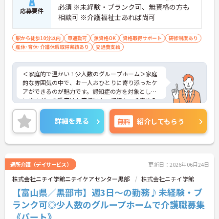
必須 ※未経験・ブランク可、無資格の方も
応募要件
相談可 ※介護福祉士あれば尚可
駅から徒歩10分以内
車通勤可
無資格OK
資格取得サポート
研修制度あり
産休･育休･介護休暇取得実績あり
交通費支給
＜家庭的で温かい！少人数のグループホーム＞家庭
的な雰囲気の中で、お一人おひとりに寄り添ったケ
アができるのが魅力です。認知症の方を対象として
いますが、介護度はお客様によって様々。食事や入
浴、排泄などの日常生活を支援しながら、まるで家
族のように温かい時間を共有できます。「流れ作業
詳細を見る
無料
紹介してもらう
ではなく、じっくりと人と向き合いたい」という方
にぴったりの環境です。
＜柔軟な働き方ができる＞プライベートを大切にし
たい方にとって、非常に働きやすい職場です。週3日
から勤務可能で、働ける時間や日数は相談に乗って
通所介護（デイサービス）
更新日：2026年06月24日
もらえます。また、子ども手当（10～18歳対象）も
株式会社ニチイ学館ニチイケアセンター黒部
株式会社ニチイ学館
用意されており、子育て世代を応援する仕組みが整
っているのも嬉しいポイントです。
【富山県／黒部市】週3日～の勤務♪未経験・ブ
ランク可◎少人数のグループホームで介護職募集
《パート》