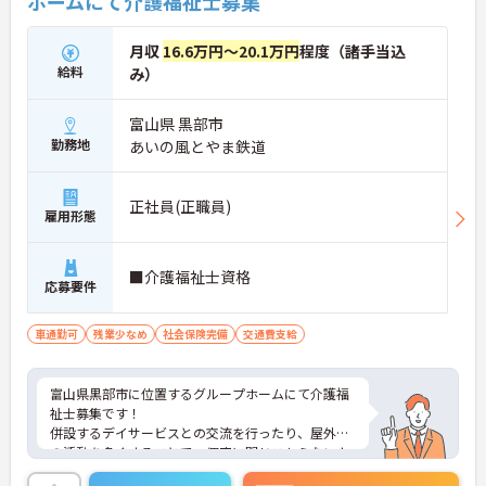
ホームにて介護福祉士募集
月収
16.6万円～20.1万円
程度（諸手当込
給料
み）
富山県 黒部市
勤務地
あいの風とやま鉄道
正社員(正職員)
雇用形態
■介護福祉士資格
応募要件
車通勤可
残業少なめ
社会保険完備
交通費支給
富山県黒部市に位置するグループホームにて介護福
祉士募集です！
併設するデイサービスとの交流を行ったり、屋外で
の活動を多くすることで、個室に閉じこもらないよ
うな環境作りを目指しています。