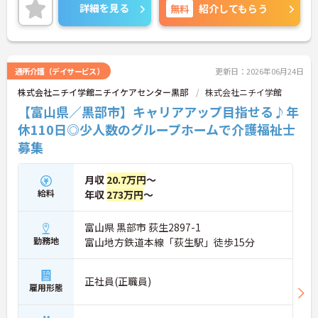
ご興味のある方には、面接対策ポイントなど、さら
詳細を見る
無料
紹介してもらう
に詳細をお話しいたしますので、お気軽にご相談く
ださい。
通所介護（デイサービス）
更新日：2026年06月24日
株式会社ニチイ学館ニチイケアセンター黒部
株式会社ニチイ学館
【富山県／黒部市】キャリアアップ目指せる♪年
休110日◎少人数のグループホームで介護福祉士
募集
月収
20.7万円
～
給料
年収
273万円
～
富山県 黒部市 荻生2897-1
勤務地
富山地方鉄道本線「荻生駅」徒歩15分
正社員(正職員)
雇用形態