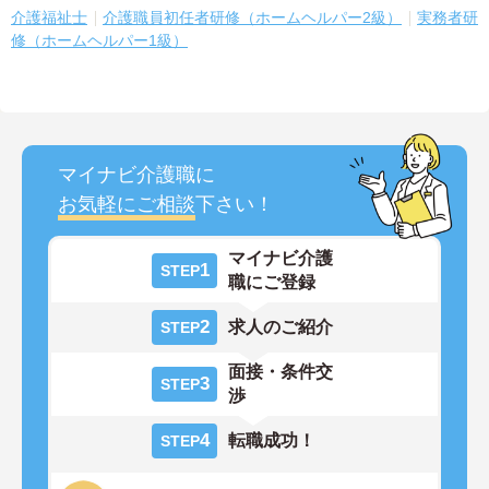
介護福祉士
介護職員初任者研修（ホームヘルパー2級）
実務者研
修（ホームヘルパー1級）
マイナビ介護職に
お気軽にご相談
下さい！
マイナビ介護
1
STEP
職にご登録
2
求人のご紹介
STEP
面接・条件交
3
STEP
渉
4
転職成功！
STEP