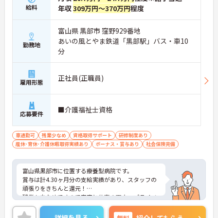
給料
年収
309万円～370万円
程度
富山県 黒部市 窪野929番地
あいの風とやま鉄道「黒部駅」バス・車10
勤務地
分
正社員(正職員)
雇用形態
■介護福祉士資格
応募要件
車通勤可
残業少なめ
資格取得サポート
研修制度あり
産休･育休･介護休暇取得実績あり
ボーナス・賞与あり
社会保険完備
富山県黒部市に位置する療養型病院です。
賞与は計4.30ヶ月分の支給実績があり、スタッフの
頑張りをきちんと還元！
残業も少なめですので家庭と仕事の両立、プライベ
ートも充実出来ます。
ご興味をお持ちの方はお気軽にお問い合わせくださ
詳細を見る
無料