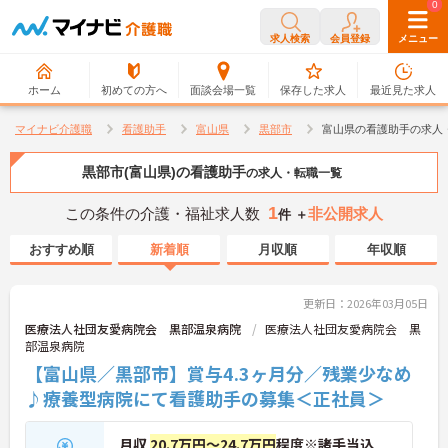
0
0
求人検索
会員登録
メニュー
ホーム
初めての方へ
面談会場一覧
保存した求人
最近見た求人
マイナビ介護職
看護助手
富山県
黒部市
富山県の看護助手の求人
黒部市(富山県)の看護助手
の求人・転職一覧
1
この条件の介護・福祉求人数
非公開求人
件 ＋
おすすめ順
新着順
月収順
年収順
更新日：2026年03月05日
医療法人社団友愛病院会 黒部温泉病院
医療法人社団友愛病院会 黒
部温泉病院
【富山県／黒部市】賞与4.3ヶ月分／残業少なめ
♪療養型病院にて看護助手の募集＜正社員＞
月収
20.7万円～24.7万円
程度※諸手当込