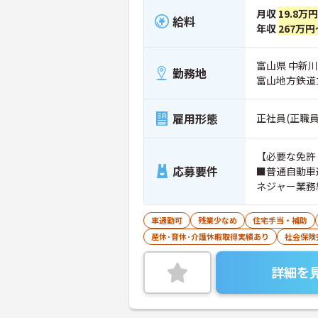
月収
19.8万
給料
年収
267万円
富山県 中新
勤務地
富山地方鉄道
雇用形態
正社員(正職員
【必要な免許
応募要件
■普通自動車運転免許
ネジャー業務
車通勤可
残業少なめ
住宅手当・補助
産休･育休･介護休暇取得実績あり
社会保険
詳細を