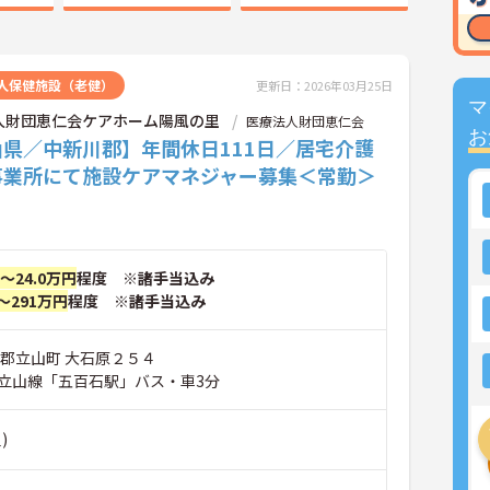
人保健施設（老健）
更新日：2026年03月25日
マ
人財団恵仁会ケアホーム陽風の里
医療法人財団恵仁会
お
山県／中新川郡】年間休日111日／居宅介護
事業所にて施設ケアマネジャー募集＜常勤＞
円～24.0万円
程度 ※諸手当込み
～291万円
程度 ※諸手当込み
川郡立山町 大石原２５４
立山線「五百石駅」バス・車3分
)