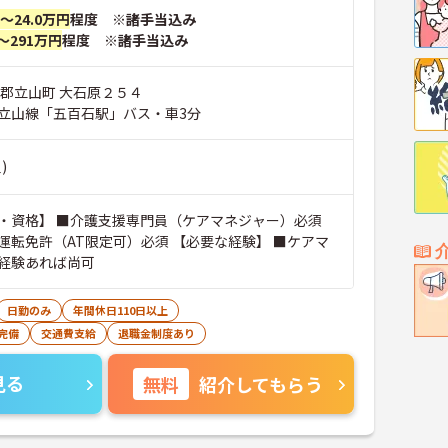
円～24.0万円
程度 ※諸手当込み
～291万円
程度 ※諸手当込み
川郡立山町 大石原２５４
立山線「五百石駅」バス・車3分
)
・資格】 ■介護支援専門員（ケアマネジャー）必須
（AT限定可）必須 【必要な経験】 ■ケアマ
経験あれば尚可
日勤のみ
年間休日110日以上
完備
交通費支給
退職金制度あり
見る
無料
紹介してもらう