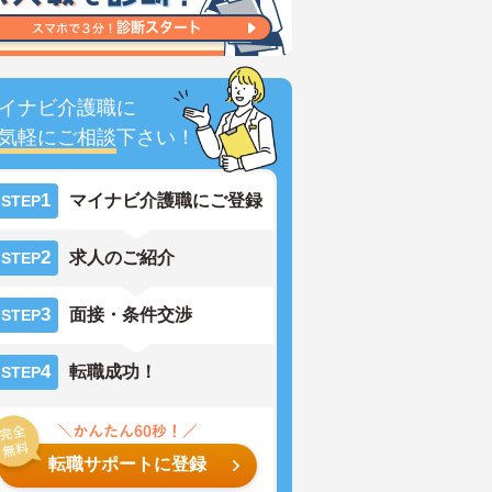
イナビ介護職に
気軽にご相談
下さい！
1
マイナビ介護職にご登録
STEP
2
求人のご紹介
STEP
3
面接・条件交渉
STEP
4
転職成功！
STEP
転職サポートに登録