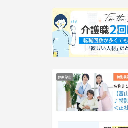
募集停止
特別養
名称非
【富
♪特
＜正