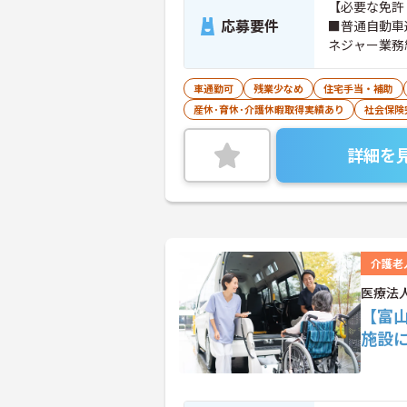
【必要な免許
応募要件
■普通自動車運転免許
ネジャー業務
車通勤可
残業少なめ
住宅手当・補助
産休･育休･介護休暇取得実績あり
社会保険
詳細を
介護老
医療法
【富
施設