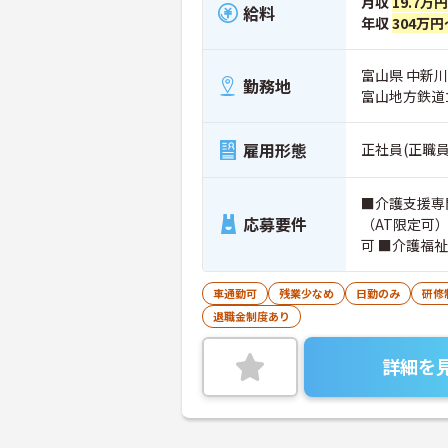
月収
19.7万
給料
年収
304万円
富山県 中新
勤務地
富山地方鉄道
雇用形態
正社員(正職員
■介護支援専
応募要件
（AT限定可
可 ■介護福
車通勤可
残業少なめ
日勤のみ
研修
退職金制度あり
詳細を