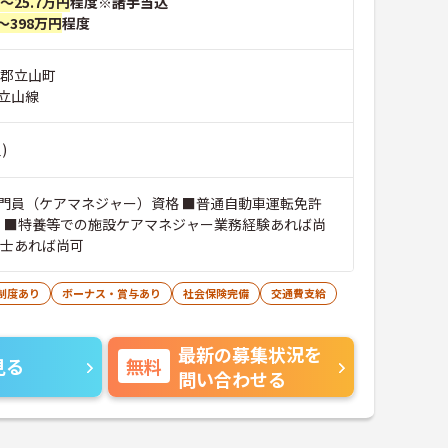
円～25.7万円
程度※諸手当込
～398万円
程度
川郡立山町
立山線
)
門員（ケアマネジャー）資格 ■普通自動車運転免許
） ■特養等での施設ケアマネジャー業務経験あれば尚
祉士あれば尚可
制度あり
ボーナス・賞与あり
社会保険完備
交通費支給
最新の募集状況を
見る
無料
問い合わせる