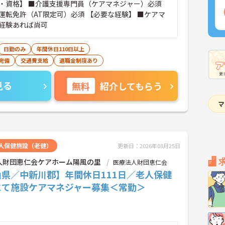
・資格】 ■介護支援専門員（ケアマネジャー）必須
（AT限定可）必須 【必要な経験】 ■ケアマ
経験あれば尚可
日勤のみ
年間休日110日以上
完備
交通費支給
退職金制度あり
見る
無料
紹介してもらう
人保健施設（老健）
更新日：2026年03月25日
人財団恵仁会ケアホーム陽風の里
医療法人財団恵仁会
山県／中新川郡】年間休日111日／老人保健
にて施設ケアマネジャー募集＜常勤＞