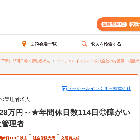
転職
無料!簡単1分
面談会場一覧
求人を検索する
下新川郡朝日町の管理者求人
ソーシャルインクルー株式会社の介護職・福祉求
ソーシャルインクルー株式会社
の管理者求人
28万円～★年間休日数114日◎障がい
設管理者
間休日110日以上
社会保険完備
交通費支給