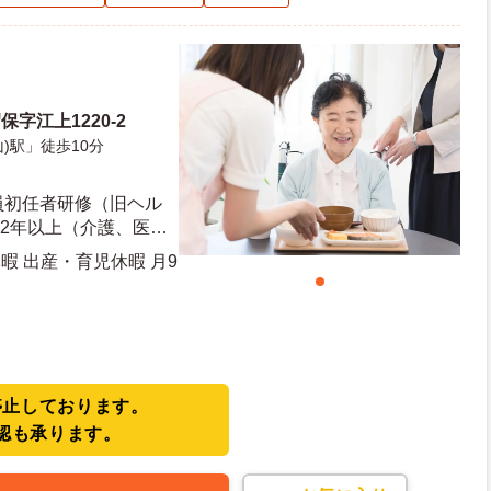
字江上1220-2
)駅」徒歩10分
員初任者研修（旧ヘル
験2年以上（介護、医
通自動車運転免許(AT限
暇 出産・育児休暇 月9
かれていた方歓迎
停止しております。
認も承ります。