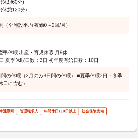
0(休憩60分)
0(休憩120分)
制（全施設平均 夜勤0～2回/月）
慶弔休暇 出産・育児休暇 月9休
日 夏季休暇日数：3日 初年度有給日数：10日
日間の休暇（2月のみ8日間の休暇） ■夏季休暇3日・冬季
休日に含む）
車通勤可
管理職求人
年間休日110日以上
社会保険完備