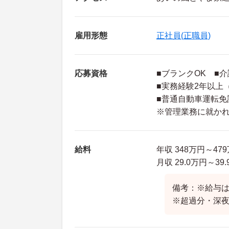
雇用形態
正社員(正職員)
応募資格
■ブランクOK ■
■実務経験2年以上
■普通自動車運転免
※管理業務に就か
給料
年収 348万円～47
月収 29.0万円～39
備考：※給与
※超過分・深