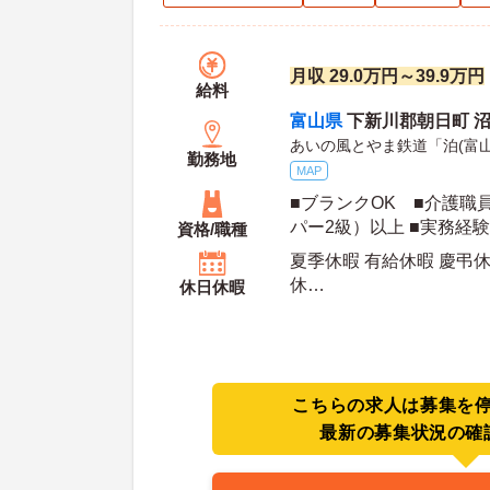
月収 29.0万円～39.9万円
給料
富山県
下新川郡朝日町 沼保
あいの風とやま鉄道「泊(富山
勤務地
MAP
■ブランクOK ■介護職
パー2級）以上 ■実務経
資格/職種
療、看護いずれか） ■普
夏季休暇 有給休暇 慶弔休
定可) ※管理業務に就
休
休日休暇
年間休日日数：114日 夏季休暇日数：3日 初年
度有給日数：10日
こちらの求人は募集を
最新の募集状況の確