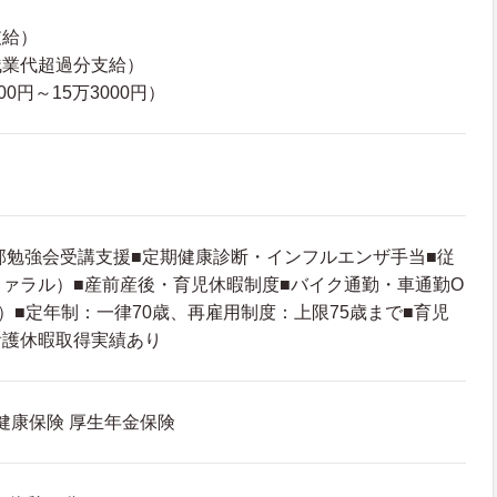
支給）
残業代超過分支給）
0円～15万3000円）
部勉強会受講支援■定期健康診断・インフルエンザ手当■従
ァラル）■産前産後・育児休暇制度■バイク通勤・車通勤O
）■定年制：一律70歳、再雇用制度：上限75歳まで■育児
看護休暇取得実績あり
 健康保険 厚生年金保険