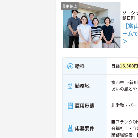
募集停止
ソーシ
朝日町
【富
ーム
＞
給料
日給
16,388円
富山県 下新川
勤務地
あいの風とや
雇用形態
非常勤・パー
■ブランクO
応募要件
会福祉士・介
業務経験者、