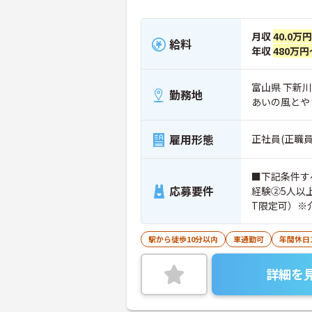
月収
40.0万円
給料
年収
480万円
富山県 下新川
勤務地
あいの風とや
雇用形態
正社員(正職員
■下記条件す
応募要件
経験②5人以
T限定可）※
護福祉士など
駅から徒歩10分以内
車通勤可
年間休日
詳細を