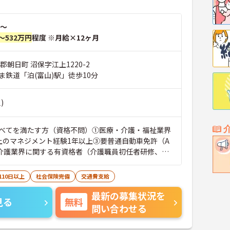
～
～532万円
程度 ※月給×12ヶ月
郡朝日町 沼保字江上1220-2
ま鉄道「泊(富山)駅」徒歩10分
)
べてを満たす方（資格不問）①医療・介護・福祉業界
上のマネジメント経験1年以上③要普通自動車免許（A
介護業界に関する有資格者（介護職員初任者研修、介
）、営業経験（業種問わず）、障がい福祉経験歓迎
110日以上
社会保険完備
交通費支給
最新の募集状況を
見る
無料
問い合わせる