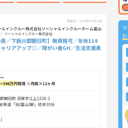
更新日：2026年07月24日
マ
ャルインクルー株式会社ソーシャルインクルーホーム富山
ソーシャルインクルー株式会社
お
山県／下新川郡朝日町】無資格可／年休114
キャリアアップ◎／障がい者GH／生活支援員
～
～346万円
程度 ※月給×12ヶ月
郡朝日町 沼保字江上1220-2
ま鉄道「泊(富山)駅」徒歩10分
)