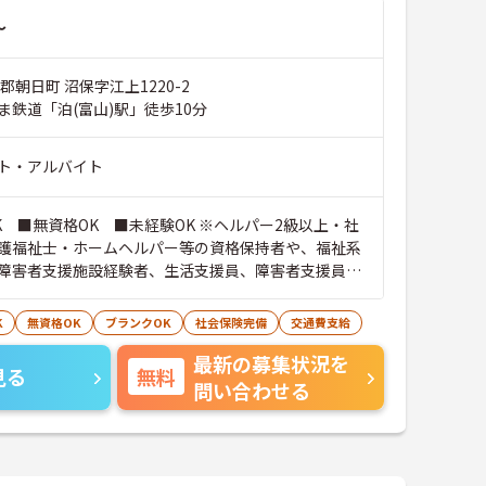
～
郡朝日町 沼保字江上1220-2
ま鉄道「泊(富山)駅」徒歩10分
ト・アルバイト
K ■無資格OK ■未経験OK ※ヘルパー2級以上・社
護福祉士・ホームヘルパー等の資格保持者や、福祉系
障害者支援施設経験者、生活支援員、障害者支援員、
生活相談員等の経験歓迎
K
無資格OK
ブランクOK
社会保険完備
交通費支給
最新の募集状況を
見る
無料
問い合わせる