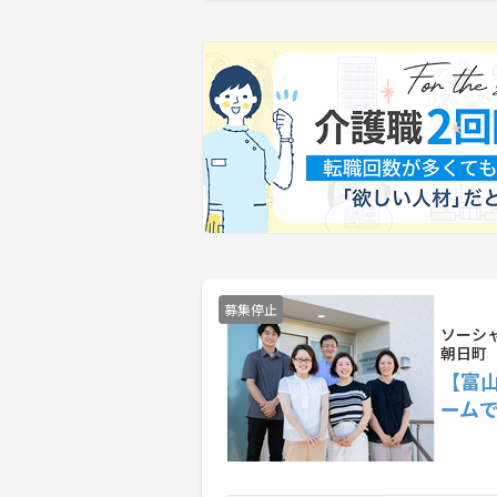
募集停止
ソーシ
朝日町
【富
ーム