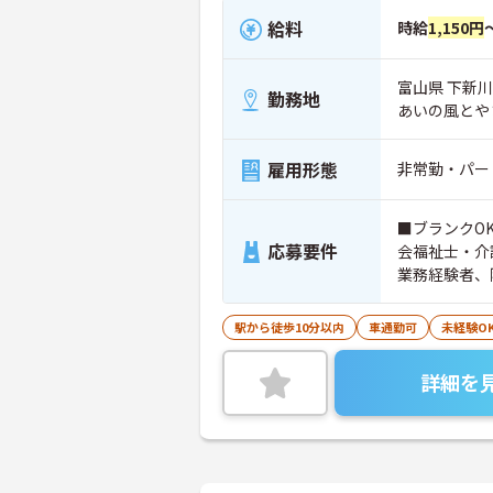
給料
時給
1,150円
富山県 下新川
勤務地
あいの風とや
雇用形態
非常勤・パー
■ブランクO
応募要件
会福祉士・介
業務経験者、
就労支援員、
駅から徒歩10分以内
車通勤可
未経験O
詳細を