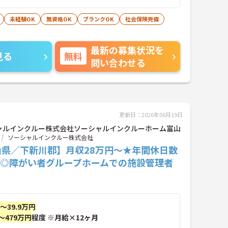
生活相談員等の経験歓迎
未経験OK
無資格OK
ブランクOK
社会保険完備
最新の募集状況を
見る
無料
問い合わせる
更新日：2026年06月19日
ャルインクルー株式会社ソーシャルインクルーホーム富山
ソーシャルインクルー株式会社
山県／下新川郡】月収28万円～★年間休日数
日◎障がい者グループホームでの施設管理者
円～39.9万円
～479万円
程度 ※月給×12ヶ月