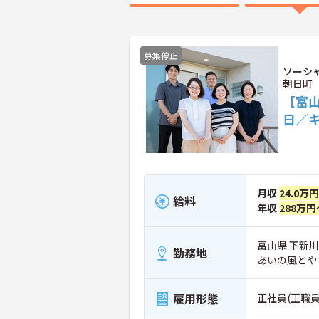
募集停止
ソーシ
朝日町
【富
日／
月収
24.0万円
給料
年収
288万円
富山県 下新川
勤務地
あいの風とや
雇用形態
正社員(正職員