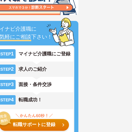
イナビ介護職に
気軽にご相談
下さい！
1
マイナビ介護職にご登録
STEP
2
求人のご紹介
STEP
3
面接・条件交渉
STEP
4
転職成功！
STEP
転職サポートに登録