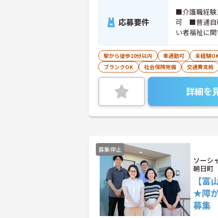
■介護職経験
応募要件
可 ■普通自
い者福祉に関
駅から徒歩10分以内
車通勤可
未経験O
ブランクOK
社会保険完備
交通費支給
詳細を
募集停止
ソーシ
朝日町
【富山
★障
募集