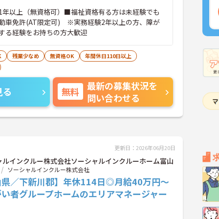
1年以上（無資格可）■福祉資格有る方は未経験でも
動車免許(AT限定可) ※実務経験2年以上の方、障が
する経験をお持ちの方大歓迎
K
残業少なめ
無資格OK
年間休日110日以上
最新の募集状況を
見る
無料
問い合わせる
更新日：2026年06月20日
ャルインクルー株式会社ソーシャルインクルーホーム富山
ソーシャルインクルー株式会社
県／下新川郡】年休114日◎月給40万円～
がい者グループホームのエリアマネージャー