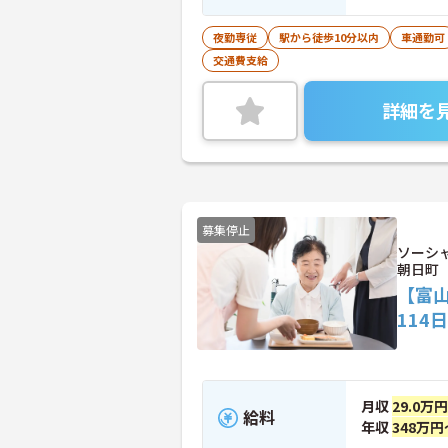
就労支援員、
夜勤専従
駅から徒歩10分以内
車通勤可
交通費支給
詳細を
募集停止
ソーシ
朝日町
【富
114
月収
29.0万
給料
年収
348万円