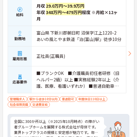
月収
29.0万円～39.9万円
年収
348万円～479万円
程度 ※月給×12ヶ
給料
月
富山県 下新川郡朝日町 沼保字江上1220-2
勤務地
あいの風とやま鉄道「泊(富山)駅」徒歩10分
正社員(正職員)
雇用形態
■ブランクOK ■介護職員初任者研修（旧
ヘルパー2級）以上 ■実務経験2年以上（介
応募要件
護、医療、看護いずれか） ■普通自動車運
転免許(AT限定可) ※管理業務に就かれて
いた方歓迎
管理職求人
駅から徒歩10分以内
車通勤可
年間休日110日以上
社会保険完備
交通費支給
全国に300か所以上（※2025年10月時点）の障がい
者グループホームを展開する株式会社が母体です。
業界トップクラスの規模と安定感が魅力です。年間