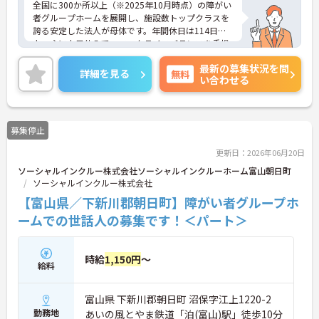
全国に300か所以上（※2025年10月時点）の障がい
者グループホームを展開し、施設数トップクラスを
誇る安定した法人が母体です。年間休日は114日以
上、主に土日休みで、ワークライフバランスを重視
した働き方が可能です。産前産後・育児休暇制度も
最新の募集状況を問
あり、子育て世代も安心して働ける環境が整ってい
詳細を見る
無料
い合わせる
ます。一般社員研修や外部勉強会受講支援制度など
を通じて着実にスキルアップもできます。チームを
まとめ、メンバーの成長を後押しすることにやりが
いを感じる方、新しい挑戦に意欲的な方にぴったり
募集停止
の職場です。ご興味のある方は詳細等をお伝えしま
すので、お気軽にお問い合わせください。
更新日：2026年06月20日
ソーシャルインクルー株式会社ソーシャルインクルーホーム富山朝日町
ソーシャルインクルー株式会社
【富山県／下新川郡朝日町】障がい者グループホ
ームでの世話人の募集です！＜パート＞
時給
1,150円
～
給料
富山県 下新川郡朝日町 沼保字江上1220-2
勤務地
あいの風とやま鉄道「泊(富山)駅」徒歩10分