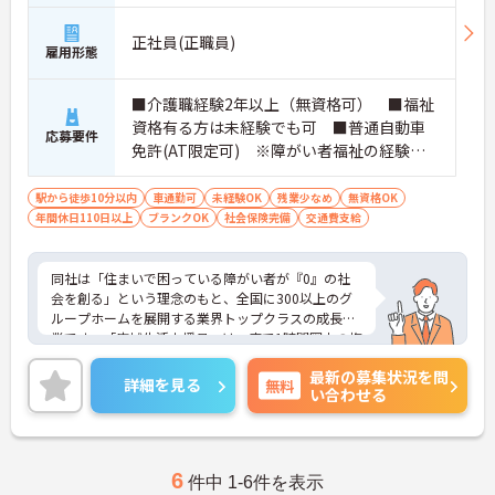
正社員(正職員)
雇用形態
■介護職経験2年以上（無資格可） ■福祉
資格有る方は未経験でも可 ■普通自動車
応募要件
免許(AT限定可) ※障がい者福祉の経験は
不問です。※実務経験2年以上の方、障がい
者福祉に関する経験をお持ちの方大歓迎
駅から徒歩10分以内
車通勤可
未経験OK
残業少なめ
無資格OK
年間休日110日以上
ブランクOK
社会保険完備
交通費支給
同社は「住まいで困っている障がい者が『0』の社
会を創る」という理念のもと、全国に300以上のグ
ループホームを展開する業界トップクラスの成長企
業です。「広域生活支援員」は、車で1時間圏内の複
数施設を横断的に担当し、現場支援とパートスタッ
最新の募集状況を問
フのサポートを行うハイクラスなポジションです。
詳細を見る
無料
い合わせる
最新設備とバリアフリーが完備され、スタッフの身
体的負担が少なく、広域手当5万円が付与されるこ
とで高い給与水準を実現しています。年間休日114
日の確保や、献立・レシピの完全標準化による業務
効率化など、ワークライフバランスを保ちながら定
6
件中 1-6件を表示