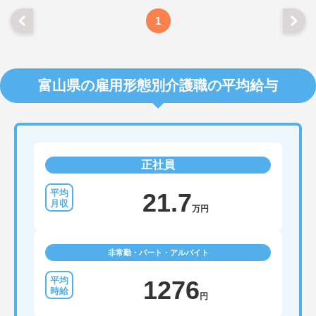
年70歳まで長期的に活躍できる制度が盤石に整って
います。複数施設を経験することで培われるマネジ
1
メント視点は、将来的なエリアマネージャーへのキ
ャリアアップにも直結しており、最新の環境で専門
性を発揮したいプロフェッショナルの方にお勧めで
す。
富山県の雇用形態別介護職の平均給与
★おすすめPOINT★
・広域支援員として複数のホームを巡るため、各ホ
ームのパートスタッフの教育やサポートにも携わる
ことができ、現場の介助業務にとどまらず、施設運
営や人材育成の視点を養うことで、将来のエリアマ
ネージャー候補としてのステップアップに直結しま
正社員
す。
・定年70歳、再雇用75歳までという業界屈指の制度
があり、20代から60代まで幅広い年代が活躍してい
21.7
ます。年間休日も114日確保されているため、無理
万円
なく長期的なキャリアを築いていただけます。
・全施設がバリアフリー設計かつ最新設備を備えて
おり、清潔感にあふれた美しい環境です。ハード面
非常勤・パート・アルバイト
に加え、ソフト面でも「献立の事前決定・レシピ完
備」により現場の負担が大幅に軽減されています。
ご利用者様の安全性はもちろん、働くスタッフにと
1276
っても身体的負担が少なく、高いモチベーションを
円
保って業務に集中できます。