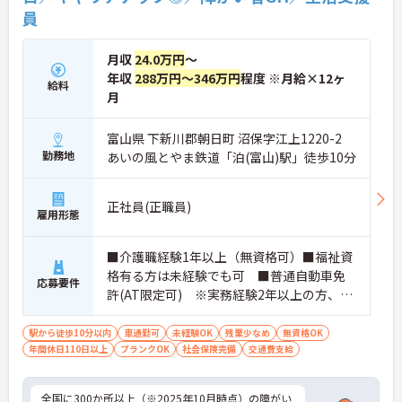
員
月収
24.0万円
～
年収
288万円～346万円
程度 ※月給×12ヶ
給料
月
富山県 下新川郡朝日町 沼保字江上1220-2
勤務地
あいの風とやま鉄道「泊(富山)駅」徒歩10分
正社員(正職員)
雇用形態
■介護職経験1年以上（無資格可）■福祉資
格有る方は未経験でも可 ■普通自動車免
応募要件
許(AT限定可) ※実務経験2年以上の方、障
がい者福祉に関する経験をお持ちの方大歓
迎
駅から徒歩10分以内
車通勤可
未経験OK
残業少なめ
無資格OK
年間休日110日以上
ブランクOK
社会保険完備
交通費支給
全国に300か所以上（※2025年10月時点）の障がい