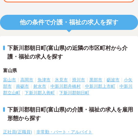
他の条件で介護・福祉の求人を探す
下新川郡朝日町(富山県)の近隣の市区町村から介
護・福祉の求人を探す
富山県
富山市
高岡市
魚津市
氷見市
滑川市
黒部市
砺波市
小矢
部市
南砺市
射水市
中新川郡舟橋村
中新川郡上市町
中新川
郡立山町
下新川郡入善町
下新川郡朝日町
下新川郡朝日町(富山県)の介護・福祉の求人を雇用
形態から探す
正社員(正職員)
非常勤・パート・アルバイト