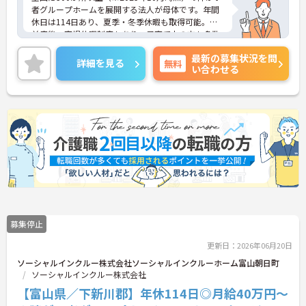
者グループホームを展開する法人が母体です。年間
休日は114日あり、夏季・冬季休暇も取得可能。産
前産後・育児休暇制度もあり、子育て中の方も多数
活躍中で、ワークライフバランスを大切にしながら
最新の募集状況を問
働ける環境が整っています。研修制度や外部勉強会
詳細を見る
無料
い合わせる
の受講支援もあり、スキルアップもしっかりサポー
ト。将来的には管理者やエリアマネージャーへのキ
ャリアアップも目指せます。20代から60代まで幅広
い年代のスタッフが活躍しており、和やかな雰囲気
の職場です。介護経験を活かしたい方、福祉の資格
をお持ちの方、安定した法人でキャリアを築きたい
方におすすめです。
★おすすめPOINT★
・生活支援員からスタートし、サービス管理責任者
やエリアマネージャーへと続く明確なステップアッ
プの道筋が用意されています。急成長中の企業であ
るためポストも豊富にあり、専門性を高めながらマ
募集停止
ネジメント職への挑戦も視野に入れていただけま
す。
更新日：2026年06月20日
・年間休日114日、残業月平均10時間程度という就
ソーシャルインクルー株式会社ソーシャルインクルーホーム富山朝日町
業環境に加え、産前産後休暇や育児休暇制度がしっ
ソーシャルインクルー株式会社
かりと整備されています。オンとオフの切り替えを
【富山県／下新川郡】年休114日◎月給40万円～
明確にし、心身ともに充実した状態で長くご活躍い
ただけます。