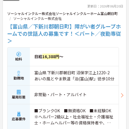
ポイントなど、さらに詳細をお話ししますのでお気
更新日：2026年06月20日
軽にご相談ください！
ソーシャルインクルー株式会社ソーシャルインクルーホーム富山朝日町
ソーシャルインクルー株式会社
【富山県／下新川郡朝日町】障がい者グループホ
ームでの世話人の募集です！＜パート／夜勤専従
＞
日給
16,388円
～
給料
富山県 下新川郡朝日町 沼保字江上1220-2
勤務地
あいの風とやま鉄道「泊(富山)駅」徒歩10分
非常勤・パート・アルバイト
雇用形態
■ブランクOK ■無資格OK ■未経験OK
※ヘルパー2級以上・社会福祉士・介護福祉
応募要件
士・ホームヘルパー等の資格保持者や、福
祉系業務経験者、障害者支援施設経験者、