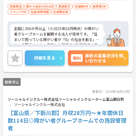
生活支援員、障害者支援員、就労支援員、
夜勤専従
駅から徒歩10分以内
車通勤可
未経験OK
無資格OK
ブランクOK
社会保険完備
生活相談員等の経験歓迎
交通費支給
全国に300か所以上（※2025年10月時点）の障がい
者グループホームを展開する法人が母体です。「住
まいで困っている障がい者が『0』の社会を創る」
という理念のもと、安定した基盤でご利用者様の自
立を支援しています。週1日からの勤務が可能で、W
最新の募集状況を問
ワークや扶養内での勤務も歓迎しており、ご自身の
詳細を見る
無料
い合わせる
ペースで働けます。20代から60代まで幅広い世代が
活躍中で、未経験や無資格の方でも安心してスター
トできるよう、先輩スタッフが丁寧にサポートしま
す。昇給の機会は年2回あり、頑張りが評価される環
募集停止
境です。正社員登用制度や産休・育休制度も整って
いるため、ライフステージに合わせて長く働き続け
更新日：2026年06月19日
られます。介護に挑戦したい方や、空いた時間を有
ソーシャルインクルー株式会社ソーシャルインクルーホーム富山朝日町
効活用したい方におすすめです。ご興味のある方は
ソーシャルインクルー株式会社
詳細等をお伝えしますので、お気軽にお問い合わせ
ください。
【富山県／下新川郡】月収28万円～★年間休日
数114日◎障がい者グループホームでの施設管理
者