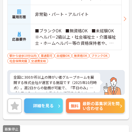
非常勤・パート・アルバイト
雇用形態
■ブランクOK ■無資格OK ■未経験OK
※ヘルパー2級以上・社会福祉士・介護福祉
応募要件
士・ホームヘルパー等の資格保持者や、福
祉系業務経験者、障害者支援施設経験者、
生活支援員、障害者支援員、就労支援員、
駅から徒歩10分以内
車通勤可
未経験OK
無資格OK
ブランクOK
社会保険完備
交通費支給
生活相談員等の経験歓迎
全国に300か所以上の障がい者グループホームを展
開する株式会社が運営する施設です（2025年10月時
点）。週2日からの勤務が可能で、「平日のみ」
「土日のみ」といった働き方も相談できるため、ご
自身のライフスタイルに合わせて柔軟に働けます。
最新の募集状況を問
ご家庭やプライベートとの両立、Wワークを希望さ
詳細を見る
無料
い合わせる
れる方にもぴったりです。未経験・無資格からスタ
ートできるお仕事で、入社後は先輩スタッフが1か
ら丁寧にサポートするため、安心して業務を始めら
れます。実際に20代から60代まで幅広い年代のスタ
募集停止
ッフが活躍中です。ご興味のある方には、面接対策