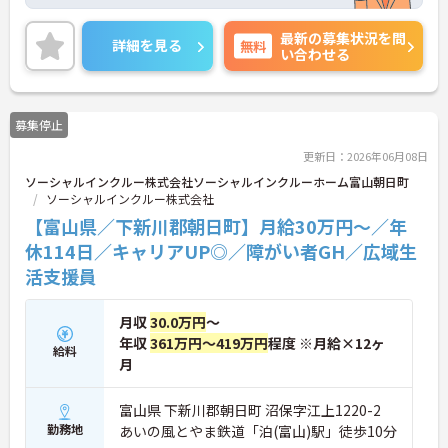
休日は114日以上、夏季・冬季休暇や産休・育休制
度もしっかり整っており、プライベートとの両立も
最新の募集状況を問
可能。これまでのご経験を活かし、新しいキャリア
詳細を見る
無料
い合わせる
を築きたい方、ぜひご応募ください。20代から60代
まで、幅広い年代の方が活躍できる職場です。ご興
味のある方は詳細等をお伝えしますので、お気軽に
お問い合わせください。
募集停止
更新日：2026年06月08日
ソーシャルインクルー株式会社ソーシャルインクルーホーム富山朝日町
ソーシャルインクルー株式会社
【富山県／下新川郡朝日町】月給30万円～／年
休114日／キャリアUP◎／障がい者GH／広域生
活支援員
月収
30.0万円
～
年収
361万円～419万円
程度 ※月給×12ヶ
給料
月
富山県 下新川郡朝日町 沼保字江上1220-2
勤務地
あいの風とやま鉄道「泊(富山)駅」徒歩10分