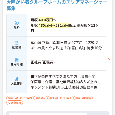
★障がい者グループホームのエリアマネージャー
・グループホーム一棟あたりの入居者様20名定員を
募集
常時2～4名のスタッフで支援、国基準を上回る人員
配置や夜間複数名体制が敷かれているため、業務に
追われることなくご利用者様のペースに合わせたサ
月収
40.0万円
～
ポートが可能です。施設も専用設計で働きやすく、
年収
480万円～532万円
程度 ※月給×12ヶ
ご自身の理想とする福祉を実践できる環境が整って
給料
月
います。
富山県 下新川郡朝日町 沼保字江上1220-2
勤務地
あいの風とやま鉄道「泊(富山)駅」徒歩10分
正社員(正職員)
雇用形態
■下記条件すべてを満たす方（資格不問）
①医療・介護・福祉業界経験②5人以上のマ
応募要件
ネジメント経験1年以上③要普通自動車免許
（AT限定可）※介護業界に関する有資格者
（介護職員初任者研修、介護福祉士な
駅から徒歩10分以内
車通勤可
年間休日110日以上
社会保険完備
交通費支給
ど）、営業経験（業種問わず）、障がい福
祉経験歓迎