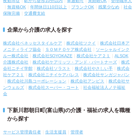
夜勤専従
駅から徒歩10分以内
車通勤可
未経験OK
管理職求人
無資格OK
年間休日110日以上
ブランクOK
残業少なめ
社会
保険完備
交通費支給
企業から介護の求人を探す
株式会社ベネッセスタイルケア
株式会社ツクイ
株式会社日本ア
メニティライフ協会
ＳＯＭＰＯケア株式会社
ソーシャルインク
ルー株式会社
株式会社SOYOKAZE
株式会社ケア２１
ALSOK
介護株式会社
株式会社ケアリッツ・アンド・パートナーズ
株式
会社ニチイ学館
株式会社ソラスト
株式会社やさしい手
株式会
社ケア２１
株式会社ニチイケアパレス
株式会社サンガジャパン
株式会社川島コーポレーション
株式会社アンビス
株式会社サ
ンウェルズ
株式会社スーパー・コート
社会福祉法人ノテ福祉
会
下新川郡朝日町(富山県)の介護・福祉の求人を職種
から探す
サービス管理責任者
生活支援員
管理者