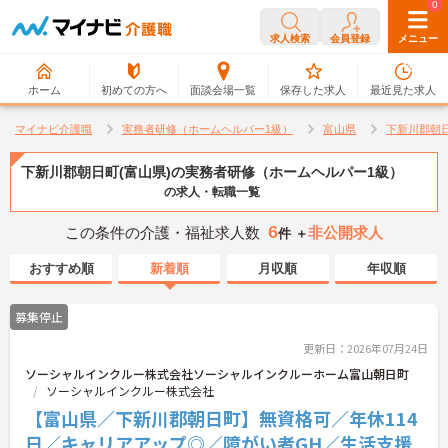
0
0
求人検索
会員登録
メニュー
ホーム
初めての方へ
面談会場一覧
保存した求人
最近見た求人
マイナビ介護職
実務者研修（ホームヘルパー1級）
富山県
下新川郡朝
下新川郡朝日町(富山県)の実務者研修（ホームヘルパー1級）
の求人・転職一覧
6
この条件の介護・福祉求人数
非公開求人
件 ＋
おすすめ順
新着順
月収順
年収順
募集停止
更新日：2026年07月24日
ソーシャルインクルー株式会社ソーシャルインクルーホーム富山朝日町
ソーシャルインクルー株式会社
【富山県／下新川郡朝日町】無資格可／年休114
日／キャリアアップ◎／障がい者GH／生活支援