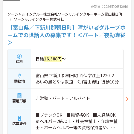
ポイントなど、さらに詳細をお話ししますのでお気
更新日：2026年06月20日
軽にご相談ください！
ソーシャルインクルー株式会社ソーシャルインクルーホーム富山朝日町
ソーシャルインクルー株式会社
【富山県／下新川郡朝日町】障がい者グループホ
ームでの世話人の募集です！＜パート／夜勤専従
＞
日給
16,388円
～
給料
富山県 下新川郡朝日町 沼保字江上1220-2
勤務地
あいの風とやま鉄道「泊(富山)駅」徒歩10分
非常勤・パート・アルバイト
雇用形態
■ブランクOK ■無資格OK ■未経験OK
※ヘルパー2級以上・社会福祉士・介護福祉
応募要件
士・ホームヘルパー等の資格保持者や、福
祉系業務経験者、障害者支援施設経験者、