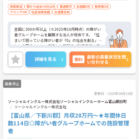
生活支援員、障害者支援員、就労支援員、
夜勤専従
駅から徒歩10分以内
車通勤可
未経験OK
無資格OK
ブランクOK
社会保険完備
生活相談員等の経験歓迎
交通費支給
全国に300か所以上（※2025年10月時点）の障がい
者グループホームを展開する法人が母体です。「住
まいで困っている障がい者が『0』の社会を創る」
という理念のもと、安定した基盤でご利用者様の自
立を支援しています。週1日からの勤務が可能で、W
最新の募集状況を問
ワークや扶養内での勤務も歓迎しており、ご自身の
詳細を見る
無料
い合わせる
ペースで働けます。20代から60代まで幅広い世代が
活躍中で、未経験や無資格の方でも安心してスター
トできるよう、先輩スタッフが丁寧にサポートしま
す。昇給の機会は年2回あり、頑張りが評価される環
募集停止
境です。正社員登用制度や産休・育休制度も整って
いるため、ライフステージに合わせて長く働き続け
更新日：2026年06月19日
られます。介護に挑戦したい方や、空いた時間を有
ソーシャルインクルー株式会社ソーシャルインクルーホーム富山朝日町
効活用したい方におすすめです。ご興味のある方は
ソーシャルインクルー株式会社
詳細等をお伝えしますので、お気軽にお問い合わせ
ください。
【富山県／下新川郡】月収28万円～★年間休日
数114日◎障がい者グループホームでの施設管理
者