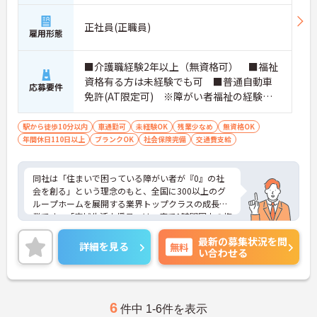
正社員(正職員)
雇用形態
■介護職経験2年以上（無資格可） ■福祉
資格有る方は未経験でも可 ■普通自動車
応募要件
免許(AT限定可) ※障がい者福祉の経験は
不問です。※実務経験2年以上の方、障がい
者福祉に関する経験をお持ちの方大歓迎
駅から徒歩10分以内
車通勤可
未経験OK
残業少なめ
無資格OK
年間休日110日以上
ブランクOK
社会保険完備
交通費支給
同社は「住まいで困っている障がい者が『0』の社
会を創る」という理念のもと、全国に300以上のグ
ループホームを展開する業界トップクラスの成長企
業です。「広域生活支援員」は、車で1時間圏内の複
数施設を横断的に担当し、現場支援とパートスタッ
最新の募集状況を問
フのサポートを行うハイクラスなポジションです。
詳細を見る
無料
い合わせる
最新設備とバリアフリーが完備され、スタッフの身
体的負担が少なく、広域手当5万円が付与されるこ
とで高い給与水準を実現しています。年間休日114
日の確保や、献立・レシピの完全標準化による業務
効率化など、ワークライフバランスを保ちながら定
6
件中 1-6件を表示