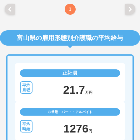
年70歳まで長期的に活躍できる制度が盤石に整って
います。複数施設を経験することで培われるマネジ
1
メント視点は、将来的なエリアマネージャーへのキ
ャリアアップにも直結しており、最新の環境で専門
性を発揮したいプロフェッショナルの方にお勧めで
す。
富山県の雇用形態別介護職の平均給与
★おすすめPOINT★
・広域支援員として複数のホームを巡るため、各ホ
ームのパートスタッフの教育やサポートにも携わる
ことができ、現場の介助業務にとどまらず、施設運
営や人材育成の視点を養うことで、将来のエリアマ
ネージャー候補としてのステップアップに直結しま
正社員
す。
・定年70歳、再雇用75歳までという業界屈指の制度
があり、20代から60代まで幅広い年代が活躍してい
21.7
ます。年間休日も114日確保されているため、無理
万円
なく長期的なキャリアを築いていただけます。
・全施設がバリアフリー設計かつ最新設備を備えて
おり、清潔感にあふれた美しい環境です。ハード面
非常勤・パート・アルバイト
に加え、ソフト面でも「献立の事前決定・レシピ完
備」により現場の負担が大幅に軽減されています。
ご利用者様の安全性はもちろん、働くスタッフにと
1276
っても身体的負担が少なく、高いモチベーションを
円
保って業務に集中できます。