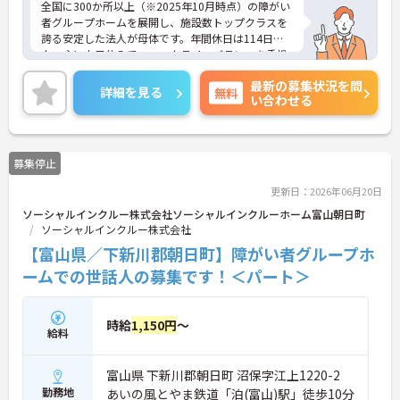
全国に300か所以上（※2025年10月時点）の障がい
者グループホームを展開し、施設数トップクラスを
誇る安定した法人が母体です。年間休日は114日以
上、主に土日休みで、ワークライフバランスを重視
した働き方が可能です。産前産後・育児休暇制度も
最新の募集状況を問
あり、子育て世代も安心して働ける環境が整ってい
詳細を見る
無料
い合わせる
ます。一般社員研修や外部勉強会受講支援制度など
を通じて着実にスキルアップもできます。チームを
まとめ、メンバーの成長を後押しすることにやりが
いを感じる方、新しい挑戦に意欲的な方にぴったり
募集停止
の職場です。ご興味のある方は詳細等をお伝えしま
すので、お気軽にお問い合わせください。
更新日：2026年06月20日
ソーシャルインクルー株式会社ソーシャルインクルーホーム富山朝日町
ソーシャルインクルー株式会社
【富山県／下新川郡朝日町】障がい者グループホ
ームでの世話人の募集です！＜パート＞
時給
1,150円
～
給料
富山県 下新川郡朝日町 沼保字江上1220-2
勤務地
あいの風とやま鉄道「泊(富山)駅」徒歩10分