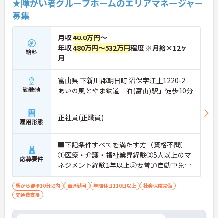
★障がい者グループホームのエリアマネージャー
・グループホーム一棟あたりの入居者様20名定員を
募集
常時2～4名のスタッフで支援、国基準を上回る人員
配置や夜間複数名体制が敷かれているため、業務に
追われることなくご利用者様のペースに合わせたサ
月収
40.0万円
～
ポートが可能です。施設も専用設計で働きやすく、
年収
480万円～532万円
程度 ※月給×12ヶ
ご自身の理想とする福祉を実践できる環境が整って
給料
月
います。
富山県 下新川郡朝日町 沼保字江上1220-2
勤務地
あいの風とやま鉄道「泊(富山)駅」徒歩10分
正社員(正職員)
雇用形態
■下記条件すべてを満たす方（資格不問）
①医療・介護・福祉業界経験②5人以上のマ
応募要件
ネジメント経験1年以上③要普通自動車免許
（AT限定可）※介護業界に関する有資格者
（介護職員初任者研修、介護福祉士な
駅から徒歩10分以内
車通勤可
年間休日110日以上
社会保険完備
交通費支給
ど）、営業経験（業種問わず）、障がい福
祉経験歓迎