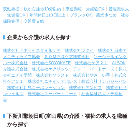
夜勤専従
駅から徒歩10分以内
車通勤可
未経験OK
管理職求人
無資格OK
年間休日110日以上
ブランクOK
残業少なめ
社会
保険完備
交通費支給
企業から介護の求人を探す
株式会社ベネッセスタイルケア
株式会社ツクイ
株式会社日本ア
メニティライフ協会
ＳＯＭＰＯケア株式会社
ソーシャルインク
ルー株式会社
株式会社SOYOKAZE
株式会社ケア２１
ALSOK
介護株式会社
株式会社ケアリッツ・アンド・パートナーズ
株式
会社ニチイ学館
株式会社ソラスト
株式会社やさしい手
株式会
社ケア２１
株式会社ニチイケアパレス
株式会社サンガジャパン
株式会社川島コーポレーション
株式会社アンビス
株式会社サ
ンウェルズ
株式会社スーパー・コート
社会福祉法人ノテ福祉
会
下新川郡朝日町(富山県)の介護・福祉の求人を職種
から探す