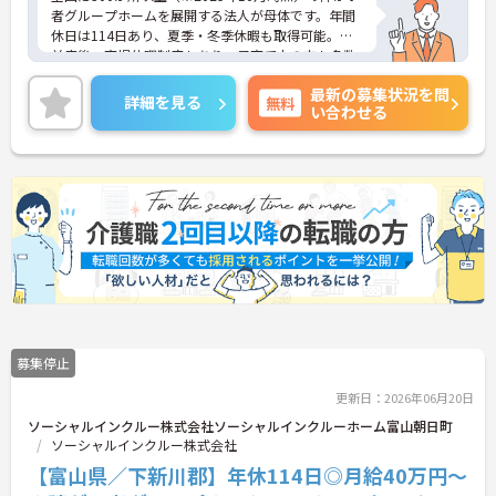
者グループホームを展開する法人が母体です。年間
休日は114日あり、夏季・冬季休暇も取得可能。産
前産後・育児休暇制度もあり、子育て中の方も多数
活躍中で、ワークライフバランスを大切にしながら
最新の募集状況を問
働ける環境が整っています。研修制度や外部勉強会
詳細を見る
無料
い合わせる
の受講支援もあり、スキルアップもしっかりサポー
ト。将来的には管理者やエリアマネージャーへのキ
ャリアアップも目指せます。20代から60代まで幅広
い年代のスタッフが活躍しており、和やかな雰囲気
の職場です。介護経験を活かしたい方、福祉の資格
をお持ちの方、安定した法人でキャリアを築きたい
方におすすめです。
★おすすめPOINT★
・生活支援員からスタートし、サービス管理責任者
やエリアマネージャーへと続く明確なステップアッ
プの道筋が用意されています。急成長中の企業であ
るためポストも豊富にあり、専門性を高めながらマ
募集停止
ネジメント職への挑戦も視野に入れていただけま
す。
更新日：2026年06月20日
・年間休日114日、残業月平均10時間程度という就
ソーシャルインクルー株式会社ソーシャルインクルーホーム富山朝日町
業環境に加え、産前産後休暇や育児休暇制度がしっ
ソーシャルインクルー株式会社
かりと整備されています。オンとオフの切り替えを
【富山県／下新川郡】年休114日◎月給40万円～
明確にし、心身ともに充実した状態で長くご活躍い
ただけます。