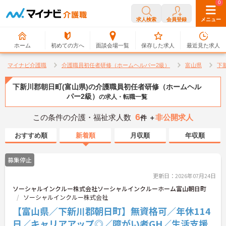
0
0
求人検索
会員登録
メニュー
ホーム
初めての方へ
面談会場一覧
保存した求人
最近見た求人
マイナビ介護職
介護職員初任者研修（ホームヘルパー2級）
富山県
下
下新川郡朝日町(富山県)の介護職員初任者研修（ホームヘル
パー2級）
の求人・転職一覧
6
この条件の介護・福祉求人数
非公開求人
件 ＋
おすすめ順
新着順
月収順
年収順
募集停止
更新日：2026年07月24日
ソーシャルインクルー株式会社ソーシャルインクルーホーム富山朝日町
ソーシャルインクルー株式会社
【富山県／下新川郡朝日町】無資格可／年休114
日／キャリアアップ◎／障がい者GH／生活支援