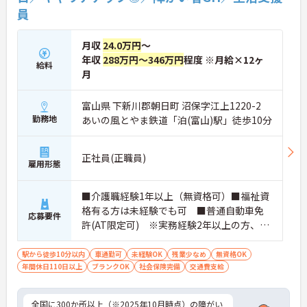
員
月収
24.0万円
～
年収
288万円～346万円
程度 ※月給×12ヶ
給料
月
富山県 下新川郡朝日町 沼保字江上1220-2
勤務地
あいの風とやま鉄道「泊(富山)駅」徒歩10分
正社員(正職員)
雇用形態
■介護職経験1年以上（無資格可）■福祉資
格有る方は未経験でも可 ■普通自動車免
応募要件
許(AT限定可) ※実務経験2年以上の方、障
がい者福祉に関する経験をお持ちの方大歓
迎
駅から徒歩10分以内
車通勤可
未経験OK
残業少なめ
無資格OK
年間休日110日以上
ブランクOK
社会保険完備
交通費支給
全国に300か所以上（※2025年10月時点）の障がい