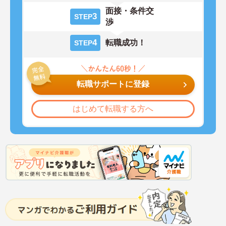
面接・条件交
3
STEP
渉
4
転職成功！
STEP
転職サポートに登録
はじめて転職する方へ