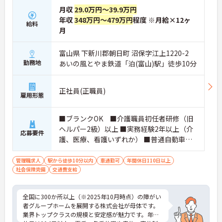
月収
29.0万円～39.9万円
年収
348万円～479万円
程度 ※月給×12ヶ
給料
月
富山県 下新川郡朝日町 沼保字江上1220-2
勤務地
あいの風とやま鉄道「泊(富山)駅」徒歩10分
正社員(正職員)
雇用形態
■ブランクOK ■介護職員初任者研修（旧
ヘルパー2級）以上 ■実務経験2年以上（介
応募要件
護、医療、看護いずれか） ■普通自動車運
転免許(AT限定可) ※管理業務に就かれて
いた方歓迎
管理職求人
駅から徒歩10分以内
車通勤可
年間休日110日以上
社会保険完備
交通費支給
全国に300か所以上（※2025年10月時点）の障がい
者グループホームを展開する株式会社が母体です。
業界トップクラスの規模と安定感が魅力です。年間