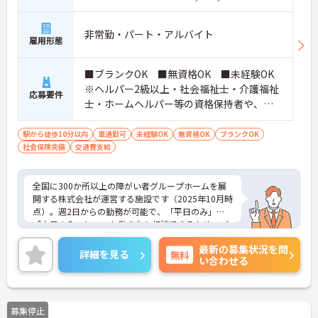
非常勤・パート・アルバイト
雇用形態
■ブランクOK ■無資格OK ■未経験OK
※ヘルパー2級以上・社会福祉士・介護福祉
応募要件
士・ホームヘルパー等の資格保持者や、福
祉系業務経験者、障害者支援施設経験者、
生活支援員、障害者支援員、就労支援員、
駅から徒歩10分以内
車通勤可
未経験OK
無資格OK
ブランクOK
社会保険完備
交通費支給
生活相談員等の経験歓迎
全国に300か所以上の障がい者グループホームを展
開する株式会社が運営する施設です（2025年10月時
点）。週2日からの勤務が可能で、「平日のみ」
「土日のみ」といった働き方も相談できるため、ご
自身のライフスタイルに合わせて柔軟に働けます。
最新の募集状況を問
ご家庭やプライベートとの両立、Wワークを希望さ
詳細を見る
無料
い合わせる
れる方にもぴったりです。未経験・無資格からスタ
ートできるお仕事で、入社後は先輩スタッフが1か
ら丁寧にサポートするため、安心して業務を始めら
れます。実際に20代から60代まで幅広い年代のスタ
募集停止
ッフが活躍中です。ご興味のある方には、面接対策