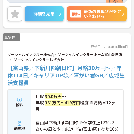
休日は114日以上、夏季・冬季休暇や産休・育休制
度もしっかり整っており、プライベートとの両立も
最新の募集状況を問
可能。これまでのご経験を活かし、新しいキャリア
詳細を見る
無料
い合わせる
を築きたい方、ぜひご応募ください。20代から60代
まで、幅広い年代の方が活躍できる職場です。ご興
味のある方は詳細等をお伝えしますので、お気軽に
お問い合わせください。
募集停止
更新日：2026年06月08日
ソーシャルインクルー株式会社ソーシャルインクルーホーム富山朝日町
ソーシャルインクルー株式会社
【富山県／下新川郡朝日町】月給30万円～／年
休114日／キャリアUP◎／障がい者GH／広域生
活支援員
月収
30.0万円
～
年収
361万円～419万円
程度 ※月給×12ヶ
給料
月
富山県 下新川郡朝日町 沼保字江上1220-2
勤務地
あいの風とやま鉄道「泊(富山)駅」徒歩10分