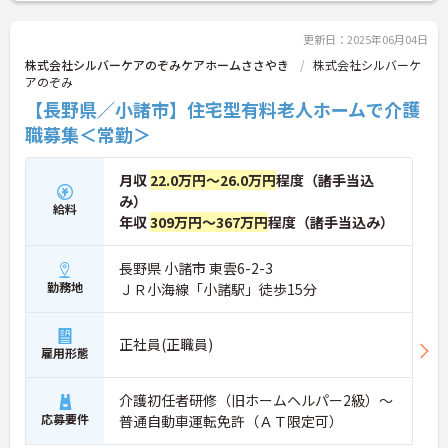
更新日：2025年06月04日
株式会社シルバーケアのぞみケアホームささやき
株式会社シルバーケ
アのぞみ
【長野県／小諸市】住宅型有料老人ホームで介護
職募集＜常勤＞
月収
22.0万円～26.0万円
程度（諸手当込
み）
給料
年収
309万円～367万円
程度（諸手当込み）
長野県 小諸市 東雲6-2-3
勤務地
ＪＲ小海線「小諸駅」徒歩15分
正社員(正職員)
雇用形態
介護初任者研修（旧ホームヘルパー2級）～
応募要件
普通自動車運転免許（ＡＴ限定可）