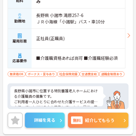
給料
み
長野県 小諸市 滝原257-6
勤務地
ＪＲ小海線「小諸駅」バス・車10分
正社員(正職員)
雇用形態
■介護職資格あれば尚可 ■介護職経験必須
応募要件
無資格OK
ボーナス・賞与あり
社会保険完備
交通費支給
退職金制度あり
長野県小諸市に位置する特別養護老人ホームにおけ
る介護職員の募集です。
ご利用者一人ひとりに合わせた介護サービスの提供
を行っていただける方を募集しています。昇給・賞
与制度があり、頑張りがきちんと評価されるのでモ
チベーションアップにつながります。
詳細を見る
無料
紹介してもらう
ご興味のある方には、面接対策ポイントなど、さら
に詳細をお話しいたしますのでお気軽にご相談くだ
さい！