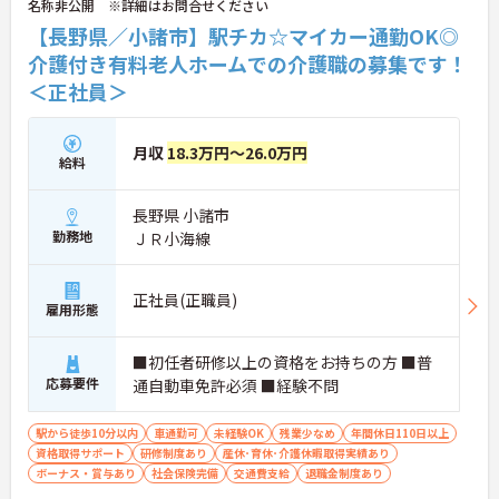
名称非公開 ※詳細はお問合せください
【長野県／小諸市】駅チカ☆マイカー通勤OK◎
介護付き有料老人ホームでの介護職の募集です！
＜正社員＞
月収
18.3万円～26.0万円
給料
長野県 小諸市
勤務地
ＪＲ小海線
正社員(正職員)
雇用形態
■初任者研修以上の資格をお持ちの方 ■普
応募要件
通自動車免許必須 ■経験不問
駅から徒歩10分以内
車通勤可
未経験OK
残業少なめ
年間休日110日以上
資格取得サポート
研修制度あり
産休･育休･介護休暇取得実績あり
ボーナス・賞与あり
社会保険完備
交通費支給
退職金制度あり