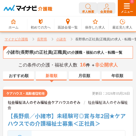
0
0
求人検索
会員登録
メニュー
ホーム
初めての方へ
面談会場一覧
保存した求人
最近見た求人
マイナビ介護職
長野県
小諸市
長野県の正社員(正職員)の求人・転職一
小諸市(長野県)の正社員(正職員)
の介護職・福祉の求人・転職一覧
16
この条件の介護・福祉求人数
非公開求人
件 ＋
おすすめ順
新着順
月収順
年収順
ケアハウス・高齢者住宅他
更新日：2026年05月26日
社会福祉法人のぞみ福祉会ケアハウスのぞみ
社会福祉法人のぞみ福祉
会
【長野県／小諸市】未経験可◎賞与年2回★ケア
ハウスでの介護福祉士募集＜正社員＞