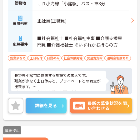
勤務地
ＪＲ小海線「小諸駅」バス・車8分
正社員(正職員)
雇用形態
■社会福祉士 ■社会福祉主事 ■介護支援専
応募要件
門員 ■介護福祉士 ※いずれかお持ちの方
残業少なめ
土日祝休
日勤のみ
社会保険完備
交通費支給
退職金制度あり
長野県小諸市に位置する施設での求人です。
残業が少なく土日休みと、プライベートとの両立が
出来ます。
ご興味のある方はお気軽にお問い合わせください。
最新の募集状況を問
詳細を見る
無料
い合わせる
募集停止