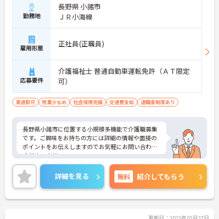
長野県 小諸市
勤務地
ＪＲ小海線
正社員(正職員)
雇用形態
介護福祉士 普通自動車運転免許（ＡＴ限定
応募要件
可）
車通勤可
残業少なめ
社会保険完備
交通費支給
退職金制度あり
長野県小諸市に位置する小規模多機能で介護職募集
です。ご興味をお持ちの方には詳細の情報や面接の
ポイントをお伝えしますのでお気軽にお問い合わせ
くださいませ。
詳細を見る
無料
紹介してもらう
更新日：2025年02月27日