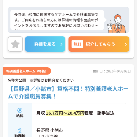
長野県小諸市に位置するケアホームで介護職募集で
す。ご興味をお持ちの方には詳細の情報や面接のポ
イントをお伝えしますのでお気軽にお問い合わせく
ださいませ。
詳細を見る
無料
紹介してもらう
特別養護老人ホーム（特養）
更新日：2026年04月02日
名称非公開 ※詳細はお問合せください
【長野県／小諸市】資格不問！特別養護老人ホー
ムで介護職員募集！
月収
16.7万円～20.4万円
程度 諸手当込
給料
長野県 小諸市
勤務地
ＪＲ小海線