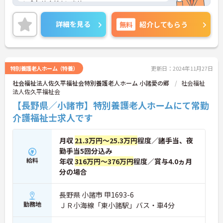
い合わせくださいませ。
詳細を見る
無料
紹介してもらう
特別養護老人ホーム（特養）
更新日：2024年11月27日
社会福祉法人佐久平福祉会特別養護老人ホーム 小諸愛の郷
社会福祉
法人佐久平福祉会
【長野県／小諸市】特別養護老人ホームにて常勤
介護福祉士求人です
月収
21.3万円～25.3万円
程度／諸手当、夜
勤手当5回分込み
給料
年収
316万円～376万円
程度／賞与4.0ヵ月
分の場合
長野県 小諸市 甲1693-6
勤務地
ＪＲ小海線「東小諸駅」バス・車4分