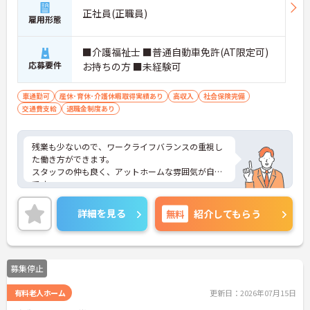
正社員(正職員)
雇用形態
■介護福祉士 ■普通自動車免許(AT限定可)
応募要件
お持ちの方 ■未経験可
車通勤可
産休･育休･介護休暇取得実績あり
高収入
社会保険完備
交通費支給
退職金制度あり
残業も少ないので、ワークライフバランスの重視し
た働き方ができます。
スタッフの仲も良く、アットホームな雰囲気が自慢
です。
ご興味ある方には、面接対策ポイントなど、詳細を
お話しいたしますのでお気軽にご相談ください。
詳細を見る
無料
紹介してもらう
募集停止
有料老人ホーム
更新日：2026年07月15日