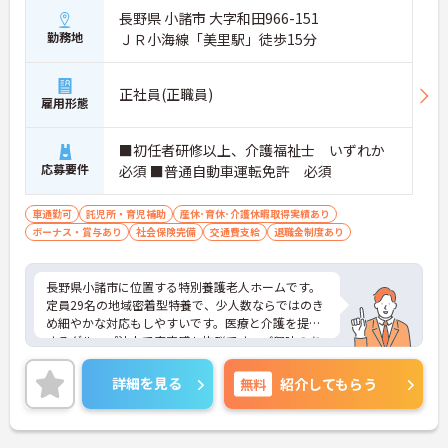
長野県 小諸市 大字和田966-151
勤務地
ＪＲ小海線「美里駅」徒歩15分
正社員(正職員)
雇用形態
■初任者研修以上、介護福祉士 いずれか
応募要件
必須 ■普通自動車運転免許 必須
車通勤可
託児所・育児補助
産休･育休･介護休暇取得実績あり
ボーナス・賞与あり
社会保険完備
交通費支給
退職金制度あり
長野県小諸市に位置する特別養護老人ホームです。
定員29名の地域密着型特養で、少人数ならではのき
め細やかな対応もしやすいです。医療と介護を提供
するグループ法人で安定感も抜群です。ご興味のあ
る方には、面接対策ポイントなど、さらに詳細をお
話しいたしますのでお気軽にご相談ください！
詳細を見る
無料
紹介してもらう