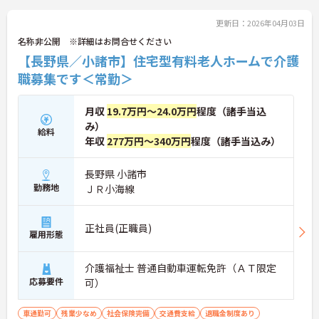
更新日：2026年04月03日
名称非公開 ※詳細はお問合せください
【長野県／小諸市】住宅型有料老人ホームで介護
職募集です＜常勤＞
月収
19.7万円～24.0万円
程度（諸手当込
み）
給料
年収
277万円～340万円
程度（諸手当込み）
長野県 小諸市
勤務地
ＪＲ小海線
正社員(正職員)
雇用形態
介護福祉士 普通自動車運転免許（ＡＴ限定
応募要件
可）
車通勤可
残業少なめ
社会保険完備
交通費支給
退職金制度あり