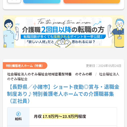
特別養護老人ホーム（特養）
更新日：2026年05月26日
社会福祉法人のぞみ福祉会地域密着型特養 のぞみの郷
社会福祉法人
のぞみ福祉会
【長野県／小諸市】ショート夜勤◎賞与・退職金
制度あり♪特別養護老人ホームでの介護職募集
（正社員）
月収
17.9万円～23.9万円
程度
給料