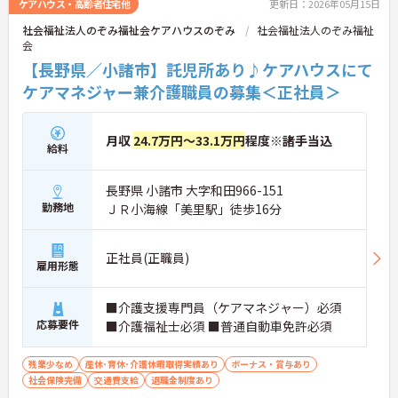
ケアハウス・高齢者住宅他
更新日：2026年05月15日
社会福祉法人のぞみ福祉会ケアハウスのぞみ
社会福祉法人のぞみ福祉
会
【長野県／小諸市】託児所あり♪ケアハウスにて
ケアマネジャー兼介護職員の募集＜正社員＞
月収
24.7万円～33.1万円
程度※諸手当込
給料
長野県 小諸市 大字和田966-151
勤務地
ＪＲ小海線「美里駅」徒歩16分
正社員(正職員)
雇用形態
■介護支援専門員（ケアマネジャー）必須
応募要件
■介護福祉士必須 ■普通自動車免許必須
残業少なめ
産休･育休･介護休暇取得実績あり
ボーナス・賞与あり
社会保険完備
交通費支給
退職金制度あり