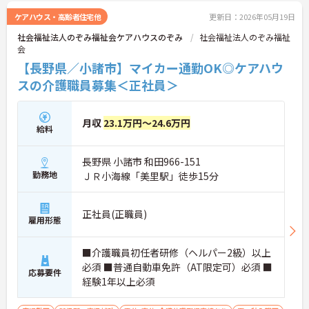
ケアハウス・高齢者住宅他
更新日：2026年05月19日
社会福祉法人のぞみ福祉会ケアハウスのぞみ
社会福祉法人のぞみ福祉
会
【長野県／小諸市】マイカー通勤OK◎ケアハウ
スの介護職員募集＜正社員＞
月収
23.1万円～24.6万円
給料
長野県 小諸市 和田966-151
勤務地
ＪＲ小海線「美里駅」徒歩15分
正社員(正職員)
雇用形態
■介護職員初任者研修（ヘルパー2級）以上
必須 ■普通自動車免許（AT限定可）必須 ■
応募要件
経験1年以上必須