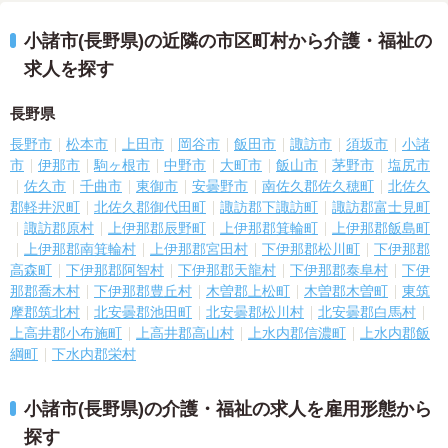
小諸市(長野県)の近隣の市区町村から介護・福祉の
求人を探す
長野県
長野市
松本市
上田市
岡谷市
飯田市
諏訪市
須坂市
小諸
市
伊那市
駒ヶ根市
中野市
大町市
飯山市
茅野市
塩尻市
佐久市
千曲市
東御市
安曇野市
南佐久郡佐久穂町
北佐久
郡軽井沢町
北佐久郡御代田町
諏訪郡下諏訪町
諏訪郡富士見町
諏訪郡原村
上伊那郡辰野町
上伊那郡箕輪町
上伊那郡飯島町
上伊那郡南箕輪村
上伊那郡宮田村
下伊那郡松川町
下伊那郡
高森町
下伊那郡阿智村
下伊那郡天龍村
下伊那郡泰阜村
下伊
那郡喬木村
下伊那郡豊丘村
木曽郡上松町
木曽郡木曽町
東筑
摩郡筑北村
北安曇郡池田町
北安曇郡松川村
北安曇郡白馬村
上高井郡小布施町
上高井郡高山村
上水内郡信濃町
上水内郡飯
綱町
下水内郡栄村
小諸市(長野県)の介護・福祉の求人を雇用形態から
探す