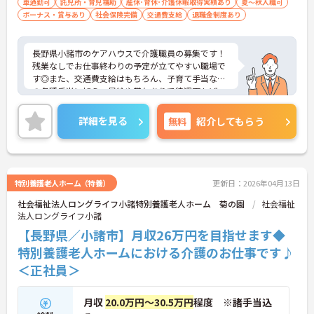
車通勤可
託児所・育児補助
産休･育休･介護休暇取得実績あり
夏～秋入職可
ボーナス・賞与あり
社会保険完備
交通費支給
退職金制度あり
長野県小諸市のケアハウスで介護職員の募集です！
残業なしでお仕事終わりの予定が立てやすい職場で
す◎また、交通費支給はもちろん、子育て手当など
の各種手当に加え、昇給や賞与ありで待遇面もばっ
ちり！あなたの頑張りがしっかり評価される職場で
す♪ご興味のある方は面接ポイントをお伝えします
詳細を見る
無料
紹介してもらう
ので、お気軽にご相談ください！
特別養護老人ホーム（特養）
更新日：2026年04月13日
社会福祉法人ロングライフ小諸特別養護老人ホーム 菊の園
社会福祉
法人ロングライフ小諸
【長野県／小諸市】月収26万円を目指せます◆
特別養護老人ホームにおける介護のお仕事です♪
＜正社員＞
月収
20.0万円～30.5万円
程度 ※諸手当込