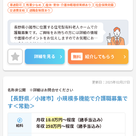
車通勤可
残業少なめ
産休･育休･介護休暇取得実績あり
社会保険完備
交通費支給
退職金制度あり
長野県小諸市に位置する住宅型有料老人ホームで介
護職募集です。ご興味をお持ちの方には詳細の情報
や面接のポイントをお伝えしますのでお気軽にお問
い合わせくださいませ。
詳細を見る
無料
紹介してもらう
更新日：2025年02月27日
名称非公開 ※詳細はお問合せください
【長野県／小諸市】小規模多機能で介護職募集で
す＜常勤＞
月収
18.0万円
～程度（諸手当込み）
給料
年収
258万円
～程度（諸手当込み）