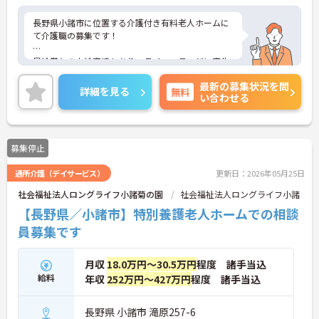
長野県小諸市に位置する介護付き有料老人ホームに
て介護職の募集です！
昇給賞与の支給実績もあり、ライフステージに変化
があっても長くお勤めいただけます。
最新の募集状況を問
詳細を見る
無料
い合わせる
ご興味ある方には、面接対策ポイントなど、さらに
詳細をお話しいたしますのでお気軽にご相談くださ
い！
募集停止
通所介護（デイサービス）
更新日：2026年05月25日
社会福祉法人ロングライフ小諸菊の園
社会福祉法人ロングライフ小諸
【長野県／小諸市】特別養護老人ホームでの相談
員募集です
月収
18.0万円～30.5万円
程度 諸手当込
給料
年収
252万円～427万円
程度 諸手当込
長野県 小諸市 滝原257-6