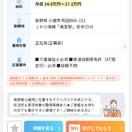
月収
24.8万円～27.2万円
給料
長野県 小諸市 和田966-151
勤務地
ＪＲ小海線「美里駅」徒歩15分
正社員(正職員)
雇用形態
■介護福祉士必須 ■普通自動車免許（AT限
応募要件
定可）必須 ■経験不問
車通勤可
未経験OK
産休･育休･介護休暇取得実績あり
ボーナス・賞与あり
社会保険完備
交通費支給
退職金制度あり
長野県小諸市に位置するケアハウスでの求人です。
託児所＆育児休業の取得実績あり★ご家庭をお持ち
の方でも働きやすい環境です！ご興味のある方に
は、面接対策ポイントなど、さらに詳細をご案内し
ますのでお気軽にご相談ください！
詳細を見る
無料
紹介してもらう