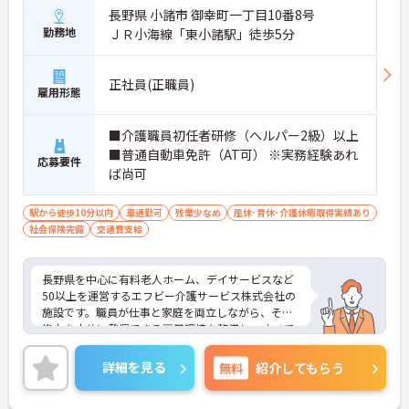
長野県 小諸市 御幸町一丁目10番8号
勤務地
ＪＲ小海線「東小諸駅」徒歩5分
正社員(正職員)
雇用形態
■介護職員初任者研修（ヘルパー2級）以上
■普通自動車免許（AT可） ※実務経験あれ
応募要件
ば尚可
駅から徒歩10分以内
車通勤可
残業少なめ
産休･育休･介護休暇取得実績あり
社会保険完備
交通費支給
長野県を中心に有料老人ホーム、デイサービスなど
50以上を運営するエフビー介護サービス株式会社の
施設です。職員が仕事と家庭を両立しながら、その
能力を十分に発揮できる雇用環境を整備し、すべて
の職員が両立支援制度を利用しやすい職場風土を創
造できるよう取り組んでいます。ご興味ある方に
詳細を見る
無料
紹介してもらう
は、面接対策ポイントなど、さらに詳細をお話しい
たしますのでお気軽にご相談ください。