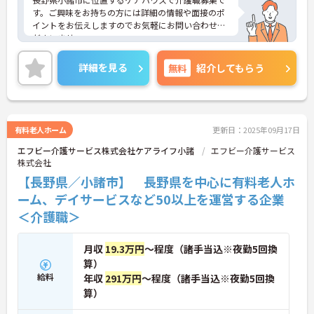
す。ご興味をお持ちの方には詳細の情報や面接のポ
イントをお伝えしますのでお気軽にお問い合わせく
ださいませ。
詳細を見る
無料
紹介してもらう
有料老人ホーム
更新日：2025年09月17日
エフビー介護サービス株式会社ケアライフ小諸
エフビー介護サービス
株式会社
【長野県／小諸市】 長野県を中心に有料老人ホ
ーム、デイサービスなど50以上を運営する企業
＜介護職＞
月収
19.3万円
～程度（諸手当込※夜勤5回換
算）
給料
年収
291万円
～程度（諸手当込※夜勤5回換
算）