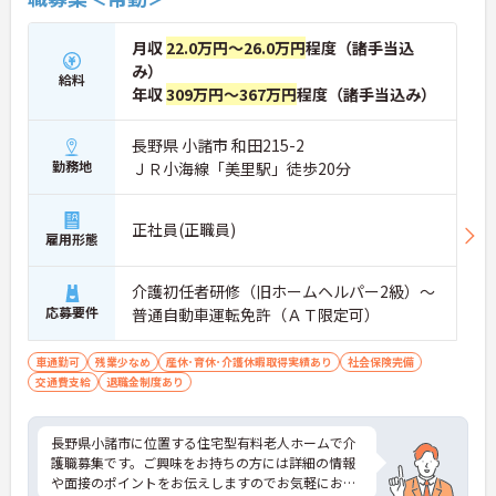
月収
22.0万円～26.0万円
程度（諸手当込
み）
給料
年収
309万円～367万円
程度（諸手当込み）
長野県 小諸市 和田215-2
勤務地
ＪＲ小海線「美里駅」徒歩20分
正社員(正職員)
雇用形態
介護初任者研修（旧ホームヘルパー2級）～
応募要件
普通自動車運転免許（ＡＴ限定可）
車通勤可
残業少なめ
産休･育休･介護休暇取得実績あり
社会保険完備
交通費支給
退職金制度あり
長野県小諸市に位置する住宅型有料老人ホームで介
護職募集です。ご興味をお持ちの方には詳細の情報
や面接のポイントをお伝えしますのでお気軽にお問