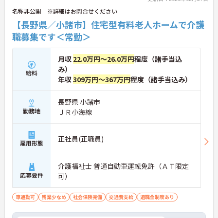
名称非公開 ※詳細はお問合せください
【長野県／小諸市】住宅型有料老人ホームで介護
職募集です＜常勤＞
月収
22.0万円～26.0万円
程度（諸手当込
み）
給料
年収
309万円～367万円
程度（諸手当込み）
長野県 小諸市
勤務地
ＪＲ小海線
正社員(正職員)
雇用形態
介護福祉士 普通自動車運転免許（ＡＴ限定
応募要件
可）
車通勤可
残業少なめ
社会保険完備
交通費支給
退職金制度あり