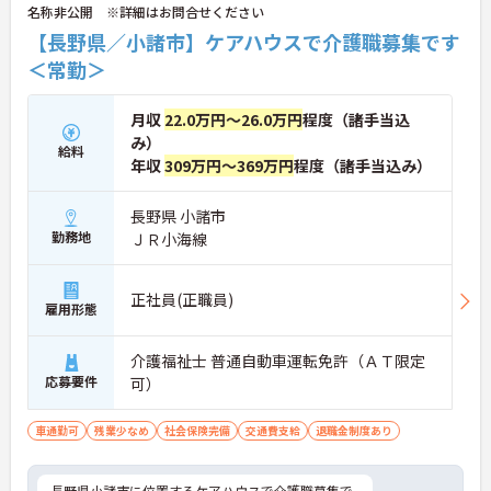
名称非公開 ※詳細はお問合せください
【長野県／小諸市】ケアハウスで介護職募集です
＜常勤＞
月収
22.0万円～26.0万円
程度（諸手当込
み）
給料
年収
309万円～369万円
程度（諸手当込み）
長野県 小諸市
勤務地
ＪＲ小海線
正社員(正職員)
雇用形態
介護福祉士 普通自動車運転免許（ＡＴ限定
応募要件
可）
車通勤可
残業少なめ
社会保険完備
交通費支給
退職金制度あり
長野県小諸市に位置するケアハウスで介護職募集で