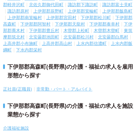
郡軽井沢町
北佐久郡御代田町
諏訪郡下諏訪町
諏訪郡富士見町
諏訪郡原村
上伊那郡辰野町
上伊那郡箕輪町
上伊那郡飯島町
上伊那郡南箕輪村
上伊那郡宮田村
下伊那郡松川町
下伊那郡
高森町
下伊那郡阿智村
下伊那郡天龍村
下伊那郡泰阜村
下伊
那郡喬木村
下伊那郡豊丘村
木曽郡上松町
木曽郡木曽町
東筑
摩郡筑北村
北安曇郡池田町
北安曇郡松川村
北安曇郡白馬村
上高井郡小布施町
上高井郡高山村
上水内郡信濃町
上水内郡飯
綱町
下水内郡栄村
下伊那郡高森町(長野県)の介護・福祉の求人を雇用
形態から探す
正社員(正職員)
非常勤・パート・アルバイト
下伊那郡高森町(長野県)の介護・福祉の求人を施設
業態から探す
介護福祉施設