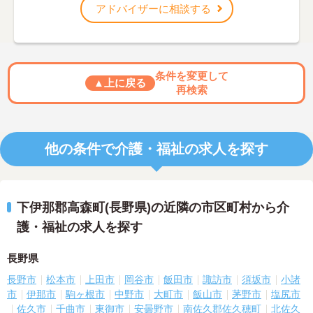
アドバイザーに相談する
条件を変更して
▲上に戻る
再検索
他の条件で介護・福祉の求人を探す
下伊那郡高森町(長野県)の近隣の市区町村から介
護・福祉の求人を探す
長野県
長野市
松本市
上田市
岡谷市
飯田市
諏訪市
須坂市
小諸
市
伊那市
駒ヶ根市
中野市
大町市
飯山市
茅野市
塩尻市
佐久市
千曲市
東御市
安曇野市
南佐久郡佐久穂町
北佐久