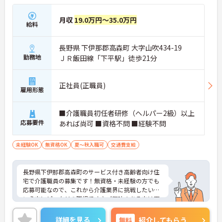
月収
19.0万円～35.0万円
給料
長野県 下伊那郡高森町 大字山吹434-19
勤務地
ＪＲ飯田線「下平駅」徒歩21分
正社員(正職員)
雇用形態
■介護職員初任者研修（ヘルパー2級）以上
応募要件
あれば尚可 ■資格不問 ■経験不問
未経験OK
無資格OK
夏～秋入職可
交通費支給
長野県下伊那郡高森町のサービス付き高齢者向け住
宅で介護職員の募集です！無資格・未経験の方でも
応募可能なので、これから介護業界に挑戦したいと
いう方にピッタリの職場です♪ご興味のある方は面
接ポイントをお伝えしますので、お気軽にご相談く
ださい！
詳細を見る
無料
紹介してもらう