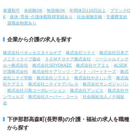
車通勤可
未経験OK
無資格OK
年間休日110日以上
ブランクO
K
産休･育休･介護休暇取得実績あり
社会保険完備
交通費支給
退職金制度あり
企業から介護の求人を探す
株式会社ベネッセスタイルケア
株式会社ツクイ
株式会社日本ア
メニティライフ協会
ＳＯＭＰＯケア株式会社
ソーシャルインク
ルー株式会社
株式会社SOYOKAZE
株式会社ケア２１
ALSOK
介護株式会社
株式会社ケアリッツ・アンド・パートナーズ
株式
会社ニチイ学館
株式会社ソラスト
株式会社やさしい手
株式会
社ケア２１
株式会社ニチイケアパレス
株式会社サンガジャパン
株式会社川島コーポレーション
株式会社アンビス
株式会社サ
ンウェルズ
株式会社スーパー・コート
社会福祉法人ノテ福祉
会
下伊那郡高森町(長野県)の介護・福祉の求人を職種
から探す