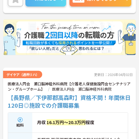
デイケア（通所リハ）
更新日：2026年04月02日
医療法人円会 瀬口脳神経外科病院【介護老人保健施設円会センテナリア
ン・グループホーム】
医療法人円会 瀬口脳神経外科病院
【長野県／下伊那郡高森町】資格不問！年間休日
120日◎施設での介護職募集
月収
16.1万円～20.3万円
程度
給料