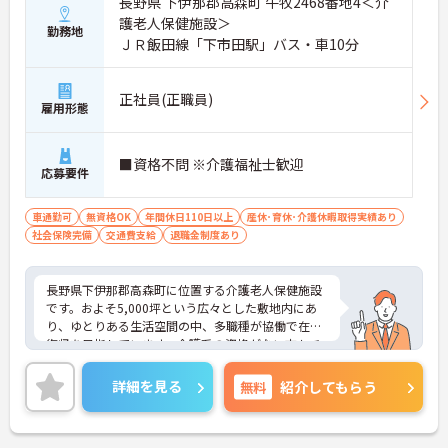
長野県 下伊那郡高森町 牛牧2468番地4＜介
護老人保健施設＞
勤務地
ＪＲ飯田線「下市田駅」バス・車10分
正社員(正職員)
雇用形態
■資格不問 ※介護福祉士歓迎
応募要件
車通勤可
無資格OK
年間休日110日以上
産休･育休･介護休暇取得実績あり
社会保険完備
交通費支給
退職金制度あり
長野県下伊那郡高森町に位置する介護老人保健施設
です。およそ5,000坪という広々とした敷地内にあ
り、ゆとりある生活空間の中、多職種が協働で在宅
復帰を目指しています。介護系の資格がない方もチ
ャレンジいただけます。年間休日は120日あり、メ
リハリのある勤務が可能です。ご興味ある方には、
詳細を見る
無料
紹介してもらう
面接対策ポイントなど、さらに詳細をお話しいたし
ますのでお気軽にご相談ください！