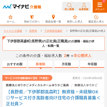
0
0
求人検索
会員登録
メニュー
ホーム
初めての方へ
面談会場一覧
保存した求人
最近見た求人
マイナビ介護職
長野県
下伊那郡高森町
長野県の正社員(正職員)の求人
下伊那郡高森町(長野県)の正社員(正職員)
の介護職・福祉の求
人・転職一覧
2
この条件の介護・福祉求人数
非公開求人
件 ＋
おすすめ順
新着順
月収順
年収順
サービス付き高齢者向け住宅（サ高住）
更新日：2026年08月04日
医療法人ゆりかごメディカルホームゆりかご高森
医療法人ゆりかご
【長野県／下伊那郡高森町】無資格・未経験OK
◎サービス付き高齢者向け住宅の介護職員募集＜
正社員＞