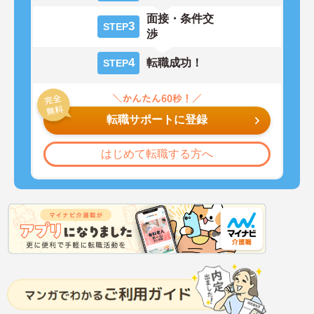
面接・条件交
3
STEP
渉
4
転職成功！
STEP
転職サポートに登録
はじめて転職する方へ