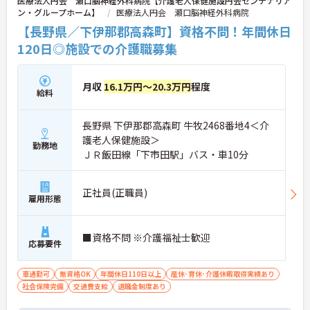
医療法人円会 瀬口脳神経外科病院【介護老人保健施設円会センテナリア
ン・グループホーム】
医療法人円会 瀬口脳神経外科病院
【長野県／下伊那郡高森町】資格不問！年間休日
120日◎施設での介護職募集
月収
16.1万円～20.3万円
程度
給料
長野県 下伊那郡高森町 牛牧2468番地4＜介
護老人保健施設＞
勤務地
ＪＲ飯田線「下市田駅」バス・車10分
正社員(正職員)
雇用形態
■資格不問 ※介護福祉士歓迎
応募要件
車通勤可
無資格OK
年間休日110日以上
産休･育休･介護休暇取得実績あり
社会保険完備
交通費支給
退職金制度あり