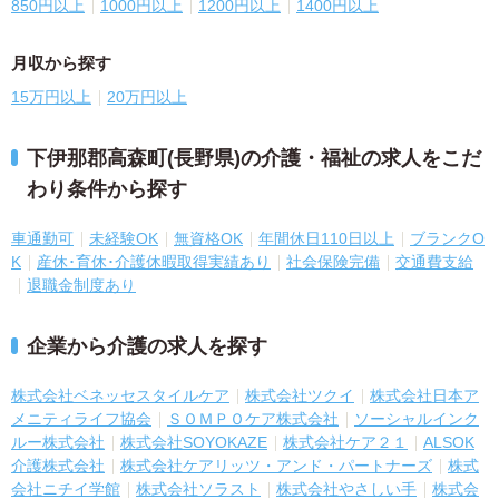
850円以上
1000円以上
1200円以上
1400円以上
月収から探す
15万円以上
20万円以上
下伊那郡高森町(長野県)の介護・福祉の求人をこだ
わり条件から探す
車通勤可
未経験OK
無資格OK
年間休日110日以上
ブランクO
K
産休･育休･介護休暇取得実績あり
社会保険完備
交通費支給
退職金制度あり
企業から介護の求人を探す
株式会社ベネッセスタイルケア
株式会社ツクイ
株式会社日本ア
メニティライフ協会
ＳＯＭＰＯケア株式会社
ソーシャルインク
ルー株式会社
株式会社SOYOKAZE
株式会社ケア２１
ALSOK
介護株式会社
株式会社ケアリッツ・アンド・パートナーズ
株式
会社ニチイ学館
株式会社ソラスト
株式会社やさしい手
株式会