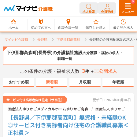
0
0
求人検索
会員登録
メニュー
ホーム
初めての方へ
面談会場一覧
保存した求人
最近見た求人
マイナビ介護職
長野県
下伊那郡高森町
長野県の介護福祉施設の求人・
下伊那郡高森町(長野県)の介護福祉施設
の介護職・福祉の求人・
転職一覧
3
この条件の介護・福祉求人数
非公開求人
件 ＋
おすすめ順
新着順
月収順
年収順
サービス付き高齢者向け住宅（サ高住）
更新日：2026年08月04日
医療法人ゆりかごメディカルホームゆりかご高森
医療法人ゆりかご
【長野県／下伊那郡高森町】無資格・未経験OK
◎サービス付き高齢者向け住宅の介護職員募集＜
正社員＞