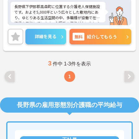
長野県下伊那郡高森町に位置する介護老人保健施設
です。およそ5,000坪という広々とした敷地内にあ
り、ゆとりある生活空間の中、多職種が協働で在宅
復帰を目指しています。介護系の資格がない方もチ
ャレンジいただけます。年間休日は120日あり、メ
リハリのある勤務が可能です。ご興味ある方には、
詳細を見る
無料
紹介してもらう
面接対策ポイントなど、さらに詳細をお話しいたし
ますのでお気軽にご相談ください！
3
件中 1-3件を表示
1
長野県の雇用形態別介護職の平均給与