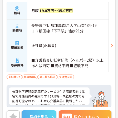
月収
19.0万円～35.0万円
給料
長野県 下伊那郡高森町 大字山吹434-19
勤務地
ＪＲ飯田線「下平駅」徒歩21分
正社員(正職員)
雇用形態
■介護職員初任者研修（ヘルパー2級）以上
応募要件
あれば尚可 ■資格不問 ■経験不問
未経験OK
無資格OK
夏～秋入職可
交通費支給
長野県下伊那郡高森町のサービス付き高齢者向け住
宅で介護職員の募集です！無資格・未経験の方でも
応募可能なので、これから介護業界に挑戦したいと
いう方にピッタリの職場です♪ご興味のある方は面
接ポイントをお伝えしますので、お気軽にご相談く
ださい！
詳細を見る
無料
紹介してもらう