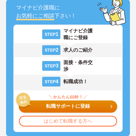
マイナビ介護職に
お気軽にご相談
下さい！
マイナビ介護
1
STEP
職にご登録
2
求人のご紹介
STEP
面接・条件交
3
STEP
渉
4
転職成功！
STEP
転職サポートに登録
はじめて転職する方へ