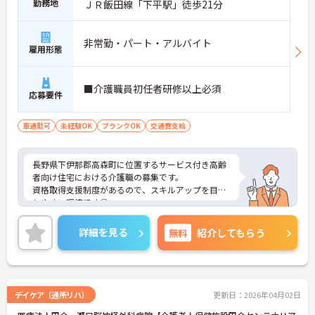
勤務地
ＪＲ飯田線「下平駅」徒歩21分
非常勤・パート・アルバイト
雇用形態
■介護職員初任者研修以上必須
応募要件
車通勤可
未経験OK
ブランクOK
交通費支給
長野県下伊那郡高森町に位置するサービス付き高齢
者向け住宅における介護職の募集です。
資格取得支援制度があるので、スキルアップを目指
しやすい環境です◎
育児休業・介護休業制度あり！長く勤めやすい福利
厚生が整っています♪
詳細を見る
無料
紹介してもらう
ご興味のある方には面接ポイントをお伝えしますの
で、お気軽にお問い合わせください！
デイケア（通所リハ）
更新日：2026年04月02日