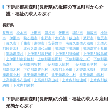
下伊那郡高森町(長野県)の近隣の市区町村から介
護・福祉の求人を探す
長野県
長野市
松本市
上田市
岡谷市
飯田市
諏訪市
須坂市
小諸
市
伊那市
駒ヶ根市
中野市
大町市
飯山市
茅野市
塩尻市
佐久市
千曲市
東御市
安曇野市
南佐久郡佐久穂町
北佐久
郡軽井沢町
北佐久郡御代田町
諏訪郡下諏訪町
諏訪郡富士見町
諏訪郡原村
上伊那郡辰野町
上伊那郡箕輪町
上伊那郡飯島町
上伊那郡南箕輪村
上伊那郡宮田村
下伊那郡松川町
下伊那郡
高森町
下伊那郡阿智村
下伊那郡天龍村
下伊那郡泰阜村
下伊
那郡喬木村
下伊那郡豊丘村
木曽郡上松町
木曽郡木曽町
東筑
摩郡筑北村
北安曇郡池田町
北安曇郡松川村
北安曇郡白馬村
上高井郡小布施町
上高井郡高山村
上水内郡信濃町
上水内郡飯
綱町
下水内郡栄村
下伊那郡高森町(長野県)の介護・福祉の求人を雇用
形態から探す